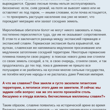
вырождаются. Однако лесные почвы нельзя эксплуатировать
бесконечно: если, сняв урожай, на поля не вывозят навоз или не
оставляют их под паром, — иными словами, если почва истощается,
— то прокормить растущее население она уже не может, что
порождает миграцию или захват соседних земель.
Миролюбивые обитатели болот не могут никого завоевать и лишь
постепенно переселяются туда, где им не оказывают сопротивления.
В этом-то и заключается разница между экспансией германцев и
экспансией славян. Германская экспансия была взрывчатой, как
вулкан, славянская же напоминала медленное просачивание или
медленное затопление соседней территории. Некоторые германские
племена покинули свою родину: в поисках нового дома они сгоняли
со своих земель соседей, а те, в свою очередь, сгоняли своих, и так
продолжалось до тех пор, пока в движение не пришло все
полушарие и не разбились на кусочки многие сильные государства,
не погибли могучие народы и не распалась даже Римская империя.
А что же славяне? Они заняли и густо заселили гигантские
территории, а летописи этого даже не заметили. И сейчас мы
задаем себе вопрос: как же это могло произойти столь
бесшумно и откуда взялись бесчисленные миллионы славян?»
Таким образом, славяне появились на исторической арене во время
Великого переселения народов — их земли завоевывали и разоряли