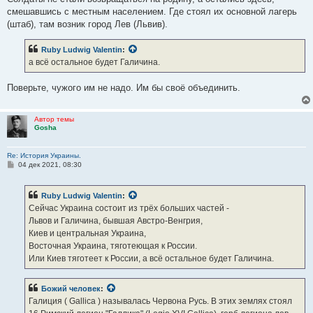
смешавшись с местным населением. Где стоял их основной лагерь
(штаб), там возник город Лев (Львив).
Ruby Ludwig Valentin
:
а всё остальное будет Галичина.
Поверьте, чужого им не надо. Им бы своё объединить.
Автор темы
Gosha
Re: История Украины.
С
04 дек 2021, 08:30
о
о
б
Ruby Ludwig Valentin
:
щ
е
Сейчас Украина состоит из трёх больших частей -
н
Львов и Галичина, бывшая Австро-Венгрия,
и
е
Киев и центральная Украина,
Восточная Украина, тяготеющая к России.
Или Киев тяготеет к России, а всё остальное будет Галичина.
Божий человек
:
Галиция ( Gallica ) называлась Червона Русь. В этих землях стоял