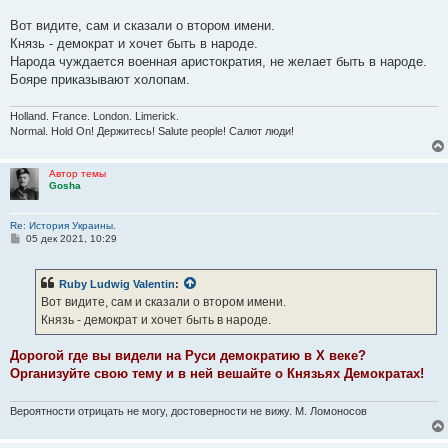
Если несильны в Истории не нужно лезть в Гошины темы!
Вот видите, сам и сказали о втором имени.
Князь - демократ и хочет быть в народе.
Народа чуждается военная аристократия, не желает быть в народе.
Бояре приказывают холопам.
Holland. France. London. Limerick.
Normal. Hold On! Держитесь! Salute people! Салют люди!
Автор темы
Gosha
Re: История Украины.
С
05 дек 2021, 10:29
о
о
б
Ruby Ludwig Valentin
:
щ
е
Вот видите, сам и сказали о втором имени.
н
Князь - демократ и хочет быть в народе.
и
е
Дорогой где вы видели на Руси демократию в Х веке?
Организуйте свою тему и в ней вешайте о Князьях Демократах!
Вероятности отрицать не могу, достоверности не вижу. М. Ломоносов