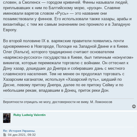
словен, а Смоленск — городом кривичей. Финны называли людей,
приплывавших к ним по Балтийскому морю, «руоци». Славяне
именовали варягов словом «Русь» — это название они
позаимствовали у финнов. Его использовали также хазары, арабы и
византийцы; с тем же самым значением оно проникло и в Западную
Европу.
Во второй половине IX в. варяжские правители появились почти
одновременно в Новгороде, Полоцке на Западной Двине и в Киеве.
Олег (Хельги), которого традиционно считают основателем
«варяжско-русского» государства в Киеве, был типичным «конунгом»
викингов, которые перемежали торговлю с войнами. Он оттеснил к
Дону хазар, дошедших до Днепра и собиравших дань с местного
славянского населения. Тем не менее он продолжал торговать с
Хазарским каганатом, используя «Хазарский путь», шедший по
Десне, левому притоку Днепра, далее по ее притоку Сейму и по
небольшим рекам, впадавшим в Донец, приток реки Дон.
Вероятности отрицать не могу, достоверности не вижу. М. Ломоносов
Ruby Ludwig Valentin
Re: История Украины.
С
04 дек 2021, 09:32