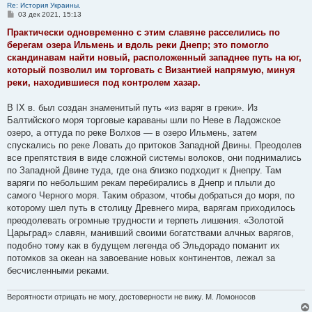
Re: История Украины.
С
03 дек 2021, 15:13
о
о
Практически одновременно с этим славяне расселились по
б
берегам озера Ильмень и вдоль реки Днепр; это помогло
щ
е
скандинавам найти новый, расположенный западнее путь на юг,
н
который позволил им торговать с Византией напрямую, минуя
и
е
реки, находившиеся под контролем хазар.
В IX в. был создан знаменитый путь «из варяг в греки». Из
Балтийского моря торговые караваны шли по Неве в Ладожское
озеро, а оттуда по реке Волхов — в озеро Ильмень, затем
спускались по реке Ловать до притоков Западной Двины. Преодолев
все препятствия в виде сложной системы волоков, они поднимались
по Западной Двине туда, где она близко подходит к Днепру. Там
варяги по небольшим рекам перебирались в Днепр и плыли до
самого Черного моря. Таким образом, чтобы добраться до моря, по
которому шел путь в столицу Древнего мира, варягам приходилось
преодолевать огромные трудности и терпеть лишения. «Золотой
Царьград» славян, манивший своими богатствами алчных варягов,
подобно тому как в будущем легенда об Эльдорадо поманит их
потомков за океан на завоевание новых континентов, лежал за
бесчисленными реками.
Вероятности отрицать не могу, достоверности не вижу. М. Ломоносов