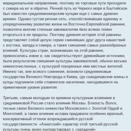
меридиональном направлении, поэтому ее торговые пути проходили
с севера на юг и обратно. Речной путь из Черного моря в Балтийское
был известен средиземноморским купцам еще с самых древних
времен. Однако густая речная сеть, способствовавшая единому и
упорядоченному развитию жизни на Восточно-Европейской равнине,
позволяла многим степным завоевателям безо всяких помех
вторгаться в ее пределы. Поэтому древняя история этой равнины
представляет собой целую серию сменявших друг друга нашествий
с востока, запада и севера, а также смешение самых разнообразных
влияний. Культуры стран, возникавших на этой равнине,
привносились извне и, как свидетельствуют древнейшие источники,
были результатом смешения культуры завоевателей, обычно весьма
немногочисленных, с культурой покоренных ими местных жителей.
Именно так, вне всякого сомнения, возникли средневековые
государства Великого Новгорода и Киева, где скандинавские воины и
купцы подчинили себе славянское население, находившееся на
примитивном уровне развития.
Третьим, самым молодым по времени культурным влиянием в
средневековой России стало влияние Москвы. Близость Волги,
тесные связи Великого княжества Московского с Золотой Ордой и
Монголией, а также влияние ислама придавали особенно мрачный,
консервативный оттенок возрождавшейся русской
государственности. «Азиатский» характер этой третьей русской
культуры очень резко контрастировал с «западной»