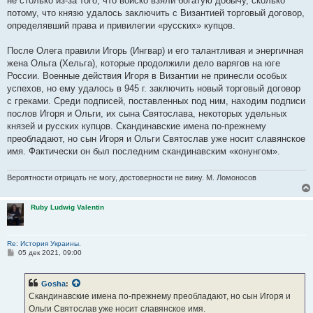
не столько из-за того, что войско взяли богатую добычу, сколько
потому, что князю удалось заключить с Византией торговый договор,
определявший права и привилегии «русских» купцов.
После Олега правили Игорь (Ингвар) и его талантливая и энергичная
жена Ольга (Хельга), которые продолжили дело варягов на юге
России. Военные действия Игоря в Византии не принесли особых
успехов, но ему удалось в 945 г. заключить новый торговый договор
с греками. Среди подписей, поставленных под ним, находим подписи
послов Игоря и Ольги, их сына Святослава, некоторых удельных
князей и русских купцов. Скандинавские имена по-прежнему
преобладают, но сын Игоря и Ольги Святослав уже носит славянское
имя. Фактически он был последним скандинавским «конунгом».
Вероятности отрицать не могу, достоверности не вижу. М. Ломоносов
Ruby Ludwig Valentin
Re: История Украины.
С
05 дек 2021, 09:00
о
о
б
Gosha
:
щ
е
Скандинавские имена по-прежнему преобладают, но сын Игоря и
н
Ольги Святослав уже носит славянское имя.
и