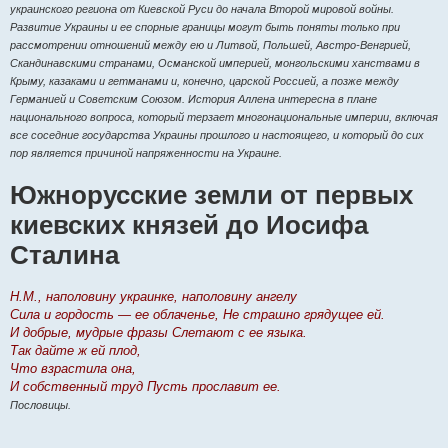
е
украинского региона от Киевской Руси до начала Второй мировой войны.
Развитие Украины и ее спорные границы могут быть поняты только при
рассмотрении отношений между ею и Литвой, Польшей, Австро-Венгрией,
Скандинавскими странами, Османской империей, монгольскими ханствами в
Крыму, казаками и гетманами и, конечно, царской Россией, а позже между
Германией и Советским Союзом. История Аллена интересна в плане
национального вопроса, который терзает многонациональные империи, включая
все соседние государства Украины прошлого и настоящего, и который до сих
пор является причиной напряженности на Украине.
Южнорусские земли от первых
киевских князей до Иосифа
Сталина
Н.М., наполовину украинке, наполовину ангелу
Сила и гордость — ее облаченье, Не страшно грядущее ей.
И добрые, мудрые фразы Слетают с ее языка.
Так дайте ж ей плод,
Что взрастила она,
И собственный труд Пусть прославит ее.
Пословицы.