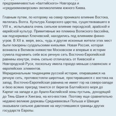
предприимчивостью «балтийского» Новгорода и
«средиземноморским» великолепием южного Киева.
Главным путем, по которому на север проникало влияние Востока,
являлась Волга. Культура Хазарского царства, существовавшего в
VIII в., испытывала очень сильное влияние персидской, арабской и
еврейской культур. Примитивные же племена Волжского бассейна,
как подчеркивал Ключевский, находились под влиянием финно-
угров. В XII в. меря, весь, чудь и другие исконные жители этих мест
были покорены суздальскими князьями. Новая Россия, которая
возникла в Великом княжестве Московском и впервые в истории
сумела подчинить себе всю речную сеть Восточно-Европейской
равнины изнутри, очень сильно отличалась от Киевской и
Новгородской Руси, поскольку имела гораздо меньше славянских и
европейских элементов.
Меридиональным тенденциям русской истории, опиравшимся на
речную сеть, противостояли широтные, простиравшиеся с востока на
запад. Восточно-Европейская равнина не имеет гор на северо-западе
и безо всяких преград тянется от берегов Балтийского моря до
Карпат на западе и до Арало-Каспийской зоны пустынь, доходящей
до Тянь-Шаня и Хингана, на юго-востоке. Поэтому еще сравнительно
недавно великие державы Средневековья Польша и Швеция
оказывали сильное давление на неустоявшиеся границы других
государств Европы.