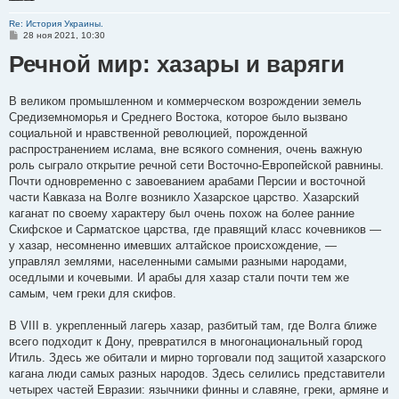
Re: История Украины.
С
28 ноя 2021, 10:30
о
Речной мир: хазары и варяги
о
б
щ
е
н
В великом промышленном и коммерческом возрождении земель
и
Средиземноморья и Среднего Востока, которое было вызвано
е
социальной и нравственной революцией, порожденной
распространением ислама, вне всякого сомнения, очень важную
роль сыграло открытие речной сети Восточно-Европейской равнины.
Почти одновременно с завоеванием арабами Персии и восточной
части Кавказа на Волге возникло Хазарское царство. Хазарский
каганат по своему характеру был очень похож на более ранние
Скифское и Сарматское царства, где правящий класс кочевников —
у хазар, несомненно имевших алтайское происхождение, —
управлял землями, населенными самыми разными народами,
оседлыми и кочевыми. И арабы для хазар стали почти тем же
самым, чем греки для скифов.
В VIII в. укрепленный лагерь хазар, разбитый там, где Волга ближе
всего подходит к Дону, превратился в многонациональный город
Итиль. Здесь же обитали и мирно торговали под защитой хазарского
кагана люди самых разных народов. Здесь селились представители
четырех частей Евразии: язычники финны и славяне, греки, армяне и