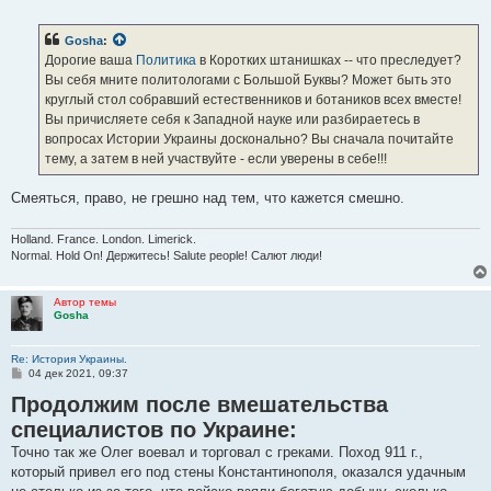
о
о
б
Gosha
:
щ
е
Дорогие ваша
Политика
в Коротких штанишках -- что преследует?
н
Вы себя мните политологами с Большой Буквы? Может быть это
и
е
круглый стол собравший естественников и ботаников всех вместе!
Вы причисляете себя к Западной науке или разбираетесь в
вопросах Истории Украины досконально? Вы сначала почитайте
тему, а затем в ней участвуйте - если уверены в себе!!!
Смеяться, право, не грешно над тем, что кажется смешно.
Holland. France. London. Limerick.
Normal. Hold On! Держитесь! Salute people! Салют люди!
Автор темы
Gosha
Re: История Украины.
С
04 дек 2021, 09:37
о
Продолжим после вмешательства
о
б
специалистов по Украине:
щ
е
Точно так же Олег воевал и торговал с греками. Поход 911 г.,
н
и
который привел его под стены Константинополя, оказался удачным
е