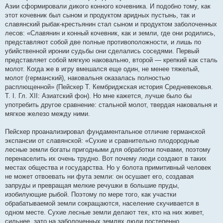
Азии сформировали дикого конного кочевника. И подобно тому, как
этот кочевник был сыном и продуктом аридных пустынь, так и
славянский рыбак-крестьянин стал сыном и продуктом заболоченных
лесов: «Славянин и конный кочевник, как и земли, где они родились,
представляют собой две полные противоположности, и лишь по
убийственной иронии судьбы они сделались соседями. Первый
представляет собой мягкую наковальню, второй — крепкий как сталь
молот. Когда же в игру вмешался еще один, не менее тяжелый,
молот (германский), наковальня оказалась полностью
расплющенной» (Пейскер Т. Кембриджская история Средневековья.
Т. I. Гл. XII: Азиатский фон). Но мне кажется, лучше было бы
употребить другое сравнение: стальной молот, твердая наковальня и
мягкое железо между ними.
Пейскер проанализировал фундаментальное отличие германской
экспансии от славянской: «Сухие и сравнительно плодородные
лесные земли богаты пригодными для обработки почвами, поэтому
перенаселить их очень трудно. Вот почему люди создают в таких
местах общества и государства. Но у болота примитивный человек
не может отвоевать ни фута земли: он осушает его, создавая
запруды и превращая мелкие речушки в большие пруды,
изобилующие рыбой. Поэтому по мере того, как участки
обрабатываемой земли сокращаются, население скучивается в
одном месте. Сухие лесные земли делают тех, кто на них живет,
сильнее, зато на заболоченных землях люди постепенно