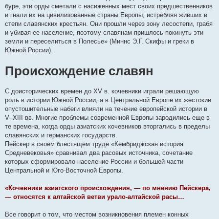
буре, эти орды сметали с насиженных мест своих предшественников
и гнали их на цивилизованные страны Европы, истребляя живших в
степи славянских крестьян. Они прошли через зону лесостепи, грабя
и убивая ее население, поэтому славянам пришлось покинуть эти
земли и переселиться в Полесье» (Миннс Э.Г. Скифы и греки в
Южной России).
Происхождение славян
С доисторических времен до XV в. кочевники играли решающую
роль в истории Южной России, а в Центральной Европе их жестокие
опустошительные набеги влияли на течение европейской истории в
V–XIII вв. Многие проблемы современной Европы зародились еще в
те времена, когда орды азиатских кочевников вторгались в пределы
славянских и германских государств.
Пейскер в своем блестящем труде «Кембриджская история
Средневековья» сравнивал два расовых источника, сочетание
которых сформировало население России и большей части
Центральной и Юго-Восточной Европы.
«Кочевники азиатского происхождения, — по мнению Пейскера,
— относятся к алтайской ветви урало-алтайской расы…
Все говорит о том, что местом возникновения племен конных