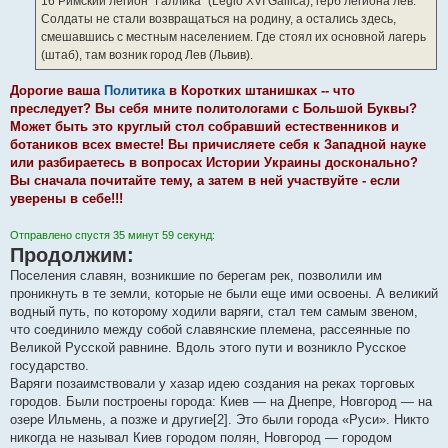
16 Римский легион "Галлика" (Legio XVI Gallica), герб легиона лев.
Солдаты не стали возвращаться на родину, а остались здесь,
смешавшись с местным населением. Где стоял их основной лагерь
(штаб), там возник город Лев (Львив).
Дорогие ваша
Политика
в Коротких штанишках -- что
преследует? Вы себя мните политологами с Большой Буквы?
Может быть это круглый стол собравший естественников и
ботаников всех вместе! Вы причисляете себя к Западной науке
или разбираетесь в вопросах Истории Украины досконально?
Вы сначала почитайте тему, а затем в ней участвуйте - если
уверены в себе!!!
Отправлено спустя 35 минут 59 секунд:
Продолжим:
Поселения славян, возникшие по берегам рек, позволили им
проникнуть в те земли, которые не были еще ими освоены. А великий
водный путь, по которому ходили варяги, стал тем самым звеном,
что соединило между собой славянские племена, рассеянные по
Великой Русской равнине. Вдоль этого пути и возникло Русское
государство.
Варяги позаимствовали у хазар идею создания на реках торговых
городов. Были построены города: Киев — на Днепре, Новгород — на
озере Ильмень, а позже и другие[2]. Это были города «Руси». Никто
никогда не называл Киев городом полян, Новгород — городом