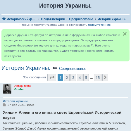
История Украины.
Исторический форум
Общая история
Средневековье
История Украины.
Чтобы не пропустить игру, удобно отслеживать
призмич теннис
.
Дорогие друзья! Это форум об истории, а не о форумчанах. За любое хамство и
переходы на личности мы выносим предупреждения. За предупреждениями
следуют блокировки (от одного дня до года, по нарастающей). Нам очень
неприятно это делать, но приходится. Будьте терпимее к своим оппонентам,
пожалуйста
История Украины.
⇐
Средневековье
Страница
1
из
15
1
2
3
4
5
15
След.
352 сообщения
…
Автор темы
Gosha
История Украины.
С
27 ноя 2021, 10:36
о
о
Уильям Аллен и его книга в свете Европейской Исторической
б
науки:
щ
е
Британский ученый, работник дипломатической службы, политик и бизнесмен,
н
Уильям Эдвард Дэвид Аллен провел тщательный геополитический анализ
и