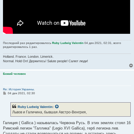
Последний раз редактировалось
Ruby Ludwig Valentin
04 дек 2021, 02:31, всего
редактировалось 1 раз.
Holland. France. London. Limerick.
Normal. Hold On! Держитесь! Salute people! Салют люди!
Божий человек
Re: История Украины.
С
04 дек 2021, 02:30
о
о
б
Ruby Ludwig Valentin
:
щ
е
Львов и Галичина, бывшая Австро-Венгрия,
н
и
е
Галиция ( Gallica ) называлась Червона Русь. В этих землях стоял 16
Римский легион "Галлика" (Legio XVI Gallica), герб легиона лев.
Солдаты не стали возвращаться на родину, а остались здесь,