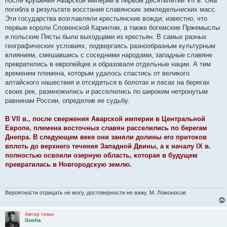
после крушения Аварской империи в первом десятилетии VII в. Она
погибла в результате восстания славянских земледельческих масс.
Эти государства возглавляли крестьянские вожди; известно, что
первые короли Словенской Каринтии, а также богемские Пржемыслы
и польские Пясты были выходцами из крестьян. В самых разных
географических условиях, подвергаясь разнообразным культурным
влияниям, смешавшись с соседними народами, западные славяне
превратились в европейцев и образовали отдельные нации. А тем
временем племена, которым удалось спастись от великого
алтайского нашествия и отсидеться в болотах и лесах на берегах
своих рек, размножились и расселились по широким нетронутым
равнинам России, определив ее судьбу.
В VII в., после свержения Аварской империи в Центральной
Европе, племена восточных славян расселились по берегам
Днепра. В следующем веке они заняли долины его притоков
вплоть до верхнего течения Западной Двины, а к началу IX в.
полностью освоили озерную область, которая в будущем
превратилась в Новгородскую землю.
Вероятности отрицать не могу, достоверности не вижу. М. Ломоносов
Автор темы
Gosha