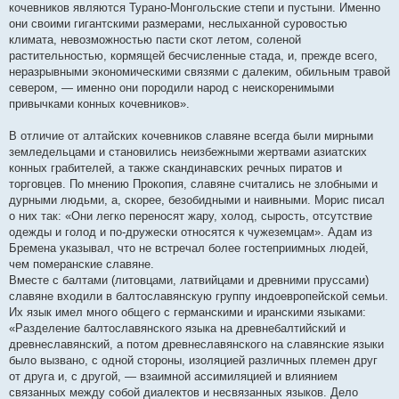
кочевников являются Турано-Монгольские степи и пустыни. Именно
они своими гигантскими размерами, неслыханной суровостью
климата, невозможностью пасти скот летом, соленой
растительностью, кормящей бесчисленные стада, и, прежде всего,
неразрывными экономическими связями с далеким, обильным травой
севером, — именно они породили народ с неискоренимыми
привычками конных кочевников».
В отличие от алтайских кочевников славяне всегда были мирными
земледельцами и становились неизбежными жертвами азиатских
конных грабителей, а также скандинавских речных пиратов и
торговцев. По мнению Прокопия, славяне считались не злобными и
дурными людьми, а, скорее, безобидными и наивными. Морис писал
о них так: «Они легко переносят жару, холод, сырость, отсутствие
одежды и голод и по-дружески относятся к чужеземцам». Адам из
Бремена указывал, что не встречал более гостеприимных людей,
чем померанские славяне.
Вместе с балтами (литовцами, латвийцами и древними пруссами)
славяне входили в балтославянскую группу индоевропейской семьи.
Их язык имел много общего с германскими и иранскими языками:
«Разделение балтославянского языка на древнебалтийский и
древнеславянский, а потом древнеславянского на славянские языки
было вызвано, с одной стороны, изоляцией различных племен друг
от друга и, с другой, — взаимной ассимиляцией и влиянием
связанных между собой диалектов и несвязанных языков. Дело