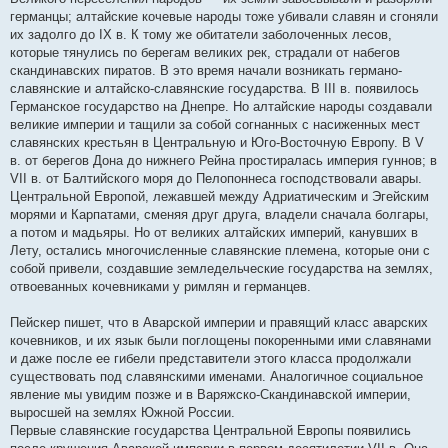
германцы; алтайские кочевые народы тоже убивали славян и сгоняли
их задолго до IX в. К тому же обитатели заболоченных лесов,
которые тянулись по берегам великих рек, страдали от набегов
скандинавских пиратов. В это время начали возникать германо-
славянские и алтайско-славянские государства. В III в. появилось
Германское государство на Днепре. Но алтайские народы создавали
великие империи и тащили за собой согнанных с насиженных мест
славянских крестьян в Центральную и Юго-Восточную Европу. В V
в. от берегов Дона до нижнего Рейна простиралась империя гуннов; в
VII в. от Балтийского моря до Пелопоннеса господствовали авары.
Центральной Европой, лежавшей между Адриатическим и Эгейским
морями и Карпатами, сменяя друг друга, владели сначала болгары,
а потом и мадьяры. Но от великих алтайских империй, канувших в
Лету, остались многочисленные славянские племена, которые они с
собой привели, создавшие земледельческие государства на землях,
отвоеванных кочевниками у римлян и германцев.
Пейскер пишет, что в Аварской империи и правящий класс аварских
кочевников, и их язык были поглощены покоренными ими славянами
и даже после ее гибели представители этого класса продолжали
существовать под славянскими именами. Аналогичное социальное
явление мы увидим позже и в Варяжско-Скандинавской империи,
выросшей на землях Южной России.
Первые славянские государства Центральной Европы появились