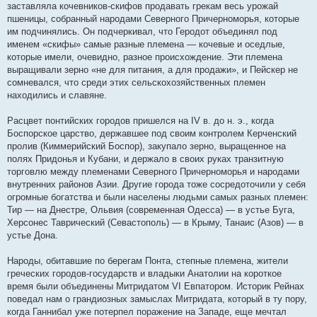
заставляла кочевников-скифов продавать грекам весь урожай
пшеницы, собранный народами Северного Причерноморья, которые
им подчинялись. Он подчеркивал, что Геродот объединял под
именем «скифы» самые разные племена — кочевые и оседлые,
которые имели, очевидно, разное происхождение. Эти племена
выращивали зерно «не для питания, а для продажи», и Пейскер не
сомневался, что среди этих сельскохозяйственных племен
находились и славяне.
Расцвет понтийских городов пришелся на IV в. до н. э., когда
Боспорское царство, державшее под своим контролем Керченский
пролив (Киммерийский Боспор), закупало зерно, выращенное на
полях Придонья и Кубани, и держало в своих руках транзитную
торговлю между племенами Северного Причерноморья и народами
внутренних районов Азии. Другие города тоже сосредоточили у себя
огромные богатства и были населены людьми самых разных племен:
Тир — на Днестре, Ольвия (современная Одесса) — в устье Буга,
Херсонес Таврический (Севастополь) — в Крыму, Танаис (Азов) — в
устье Дона.
Народы, обитавшие по берегам Понта, степные племена, жители
греческих городов-государств и владыки Анатолии на короткое
время были объединены Митридатом VI Евпатором. Историк Рейнах
поведал нам о грандиозных замыслах Митридата, который в ту пору,
когда Ганнибал уже потерпел поражение на Западе, еще мечтал