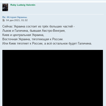
Ruby Ludwig Valentin
Re: История Украины.
С
04 дек 2021, 01:32
о
о
Сейчас Украина состоит из трёх больших частей -
б
Львов и Галичина, бывшая Австро-Венгрия,
щ
е
Киев и центральная Украина,
н
Восточная Украина, тяготеющая к России.
и
е
Или Киев тяготеет к России, а всё остальное будет Галичина.