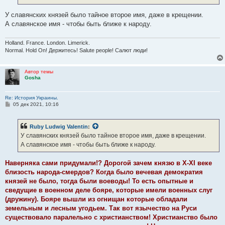
е
У славянских князей было тайное второе имя, даже в крещении.
А славянское имя - чтобы быть ближе к народу.
Holland. France. London. Limerick.
Normal. Hold On! Держитесь! Salute people! Салют люди!
Автор темы
Gosha
Re: История Украины.
С
05 дек 2021, 10:16
о
о
б
Ruby Ludwig Valentin
:
щ
е
У славянских князей было тайное второе имя, даже в крещении.
н
А славянское имя - чтобы быть ближе к народу.
и
е
Наверняка сами придумали!? Дорогой зачем князю в Х-XI веке
близость народа-смердов? Когда было вечевая демократия
князей не было, тогда были воеводы! То есть опытные и
сведущие в военном деле бояре, которые имели военных слуг
(дружину). Бояре вышли из огнищан которые обладали
земельным и лесным угодьем. Так вот язычество на Руси
существовало паралельно с христианством! Христианство было