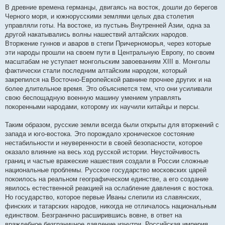
В древние времена германцы, двигаясь на восток, дошли до берегов
Черного моря, и южнорусскими землями целых два столетия
управляли готы. На востоке, из пустынь Внутренней Азии, одна за
другой накатывались волны нашествий алтайских народов.
Вторжение гуннов и аваров в степи Причерноморья, через которые
эти народы прошли на своем пути в Центральную Европу, по своим
масштабам не уступает монгольским завоеваниям XIII в. Монголы
фактически стали последним алтайским народом, который
закрепился на Восточно-Европейской равнине прочнее других и на
более длительное время. Это объясняется тем, что они усиливали
свою беспощадную военную машину умением управлять
покоренными народами, которому их научили китайцы и персы.
Таким образом, русские земли всегда были открыты для вторжений с
запада и юго-востока. Это порождало хроническое состояние
нестабильности и неуверенности в своей безопасности, которое
оказало влияние на весь ход русской истории. Неустойчивость
границ и частые вражеские нашествия создали в России сложные
национальные проблемы. Русское государство московских царей
покоилось на реальном географическом единстве, а его создание
явилось естественной реакцией на ослабление давления с востока.
Но государство, которое первые Иваны слепили из славянских,
финских и татарских народов, никогда не отличалось национальным
единством. Безгранично расширившись вовне, в ответ на
враждебное безграничное давление изнутри, Российская империя