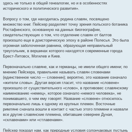
здесь не только в общей генеалогии, но и в особенностях
исторического и политического развития».
Вопросу о том, где находилась родина славян, посвящено
множество книг. Пейскер разделяет точку зрения польского ботаника
Ростафинского, основанную на данных биогеографии,
свидетельствующих о том, что отделение славян от балтов
произошло еще в доисторическую эпоху в районе Полесья. Это была
огромная заболоченная равнина, образующая неправильный
треугольник, в вершинах которого находятся современные города
Брест-Литовск, Могилев и Киев.
Первоначально славяне, как и германцы, не имели общего имени; по
мнению Пейскера, правильнее называть славян словенами
(единственное число — словенин); вероятно, это название означало
«жители словы». Другая версия гласит, что название «словене»
произошло от существительного «слово», в противовес славянскому
наименованию «немец», которое означало «немого человека», не
понимавшего, о чем ему говорят. Название «словене» относилось
первоначально лишь к одному из крупных племен. Восточные
римляне сначала вошли в контакт с частью этого племени и назвали
все другие славянские племена, обитавшие севернее Дуная,
«склавенами» или «стлавенами».
Пейскер показал нам, как природные условия солончаковых пустынь