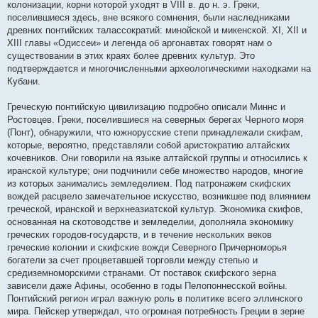
колонизации, корни которой уходят в VIII в. до н. э. Греки,
поселившиеся здесь, вне всякого сомнения, были наследниками
древних понтийских талассократий: минойской и микенской. XI, XII и
XIII главы «Одиссеи» и легенда об аргонавтах говорят нам о
существовании в этих краях более древних культур. Это
подтверждается и многочисленными археологическими находками на
Кубани.
Греческую понтийскую цивилизацию подробно описали Миннс и
Ростовцев. Греки, поселившиеся на северных берегах Черного моря
(Понт), обнаружили, что южнорусские степи принадлежали скифам,
которые, вероятно, представляли собой аристократию алтайских
кочевников. Они говорили на языке алтайской группы и относились к
иранской культуре; они подчинили себе множество народов, многие
из которых занимались земледелием. Под патронажем скифских
вождей расцвело замечательное искусство, возникшее под влиянием
греческой, иранской и верхнеазиатской культур. Экономика скифов,
основанная на скотоводстве и земледелии, дополняла экономику
греческих городов-государств, и в течение нескольких веков
греческие колонии и скифские вожди Северного Причерноморья
богатели за счет процветавшей торговли между степью и
средиземноморскими странами. От поставок скифского зерна
зависели даже Афины, особенно в годы Пелопоннесской войны.
Понтийский регион играл важную роль в политике всего эллинского
мира. Пейскер утверждал, что огромная потребность Греции в зерне