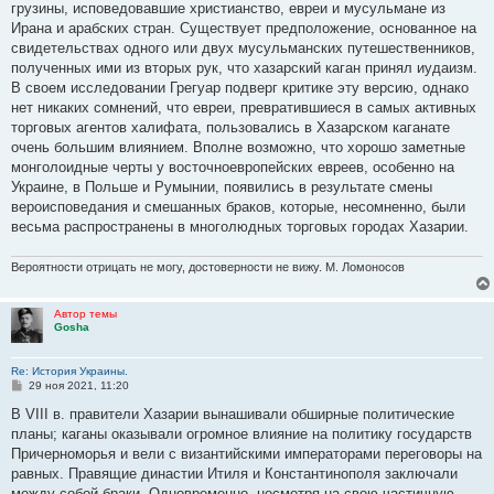
грузины, исповедовавшие христианство, евреи и мусульмане из
Ирана и арабских стран. Существует предположение, основанное на
свидетельствах одного или двух мусульманских путешественников,
полученных ими из вторых рук, что хазарский каган принял иудаизм.
В своем исследовании Грегуар подверг критике эту версию, однако
нет никаких сомнений, что евреи, превратившиеся в самых активных
торговых агентов халифата, пользовались в Хазарском каганате
очень большим влиянием. Вполне возможно, что хорошо заметные
монголоидные черты у восточноевропейских евреев, особенно на
Украине, в Польше и Румынии, появились в результате смены
вероисповедания и смешанных браков, которые, несомненно, были
весьма распространены в многолюдных торговых городах Хазарии.
Вероятности отрицать не могу, достоверности не вижу. М. Ломоносов
Автор темы
Gosha
Re: История Украины.
С
29 ноя 2021, 11:20
о
о
В VIII в. правители Хазарии вынашивали обширные политические
б
планы; каганы оказывали огромное влияние на политику государств
щ
е
Причерноморья и вели с византийскими императорами переговоры на
н
равных. Правящие династии Итиля и Константинополя заключали
и
е
между собой браки. Одновременно, несмотря на свою частичную