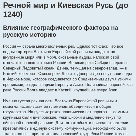
Речной мир и Киевская Русь (до
1240)
Влияние географического фактора на
русскую историю
Россия — страна многочисленных рек. Однако тот факт, что все
водные артерии Восточно-Европейской равнины впадают во
внутренние моря или в моря, скованные льдом, наложил свой
отпечаток на всю историю России. Великие реки Сибири впадают в
Северный Ледовитый океан, Двина, текущая на северо-запад, — в
Балтийское море. Южные реки Днестр, Днепр и Дон несут свои воды
в Черное море, которое соединяется со Средиземным двумя узкими
проливами, разделяющими Европу и Азию. Величайшая европейская
река России Волга впадает в Каспий, крупнейшее озеро Азии.
Именно густая речная сеть Восточно-Европейской равнины и
помогла населявшим ее племенам объединиться в общее
государство. На русских реках практически нет порогов — самыми
крупными были днепровские. Реки широки и медленно текут по
обширной плоской равнине. Для того чтобы эти природные артерии
превратились в единую систему коммуникаций, необходимо было
только одно — приложить человеческий труд. Реки России текут в