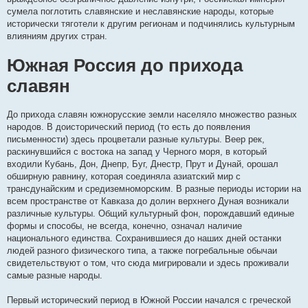
сумела поглотить славянские и неславянские народы, которые
исторически тяготели к другим регионам и подчинялись культурным
влияниям других стран.
Южная Россия до прихода
славян
До прихода славян южнорусские земли населяло множество разных
народов. В доисторический период (то есть до появления
письменности) здесь процветали разные культуры. Веер рек,
раскинувшийся с востока на запад у Черного моря, в который
входили Кубань, Дон, Днепр, Буг, Днестр, Прут и Дунай, орошал
обширную равнину, которая соединяла азиатский мир с
трансдунайским и средиземноморским. В разные периоды истории на
всем пространстве от Кавказа до долин верхнего Дуная возникали
различные культуры. Общий культурный фон, порождавший единые
формы и способы, не всегда, конечно, означал наличие
национального единства. Сохранившиеся до наших дней останки
людей разного физического типа, а также погребальные обычаи
свидетельствуют о том, что сюда мигрировали и здесь проживали
самые разные народы.
Первый исторический период в Южной России начался с греческой