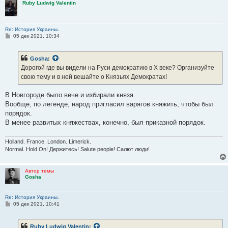
Ruby Ludwig Valentin
Re: История Украины.
С
05 дек 2021, 10:34
о
о
б
Gosha
:
щ
е
Дорогой где вы видели на Руси демократию в Х веке? Организуйте
н
свою тему и в ней вешайте о Князьях Демократах!
и
е
В Новгороде было вече и избирали князя.
Вообще, по легенде, народ пригласил варягов княжить, чтобы был
порядок.
В менее развитых княжествах, конечно, был приказной порядок.
Holland. France. London. Limerick.
Normal. Hold On! Держитесь! Salute people! Салют люди!
Автор темы
Gosha
Re: История Украины.
С
05 дек 2021, 10:41
о
о
б
Ruby Ludwig Valentin
:
щ