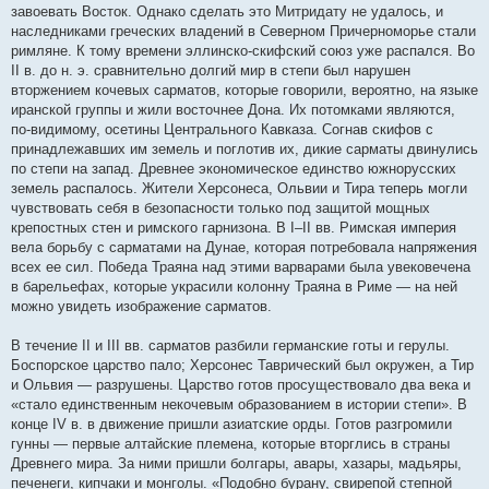
завоевать Восток. Однако сделать это Митридату не удалось, и
наследниками греческих владений в Северном Причерноморье стали
римляне. К тому времени эллинско-скифский союз уже распался. Во
II в. до н. э. сравнительно долгий мир в степи был нарушен
вторжением кочевых сарматов, которые говорили, вероятно, на языке
иранской группы и жили восточнее Дона. Их потомками являются,
по-видимому, осетины Центрального Кавказа. Согнав скифов с
принадлежавших им земель и поглотив их, дикие сарматы двинулись
по степи на запад. Древнее экономическое единство южнорусских
земель распалось. Жители Херсонеса, Ольвии и Тира теперь могли
чувствовать себя в безопасности только под защитой мощных
крепостных стен и римского гарнизона. В I–II вв. Римская империя
вела борьбу с сарматами на Дунае, которая потребовала напряжения
всех ее сил. Победа Траяна над этими варварами была увековечена
в барельефах, которые украсили колонну Траяна в Риме — на ней
можно увидеть изображение сарматов.
В течение II и III вв. сарматов разбили германские готы и герулы.
Боспорское царство пало; Херсонес Таврический был окружен, а Тир
и Ольвия — разрушены. Царство готов просуществовало два века и
«стало единственным некочевым образованием в истории степи». В
конце IV в. в движение пришли азиатские орды. Готов разгромили
гунны — первые алтайские племена, которые вторглись в страны
Древнего мира. За ними пришли болгары, авары, хазары, мадьяры,
печенеги, кипчаки и монголы. «Подобно бурану, свирепой степной