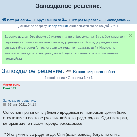
Запоздалое решение.
Исторический форум
Крупнейшие войны
Вторая мировая война
Запоздалое решение.
Данные по запросу
жабер теннис
обновляются после каждой игры.
Дорогие друзья! Это форум об истории, а не о форумчанах. За любое хамство и
переходы на личности мы выносим предупреждения. За предупреждениями
следуют блокировки (от одного дня до года, по нарастающей). Нам очень
неприятно это делать, но приходится. Будьте терпимее к своим оппонентам,
пожалуйста
Запоздалое решение.
⇐
Вторая мировая война
1 сообщение • Страница
1
из
1
Автор темы
Den2021
Запоздалое решение.
С
07 апр 2021, 04:13
о
о
Основной причиной глубокого продвижения немецкой армии было
б
отсутствие в составе русских войск заградотрядов. Один ветеран,
щ
е
который жил в нашем городе, рассказывал:
н
и
е
-" Я служил в заградотряде. Они (наши войска) бегут, но они с