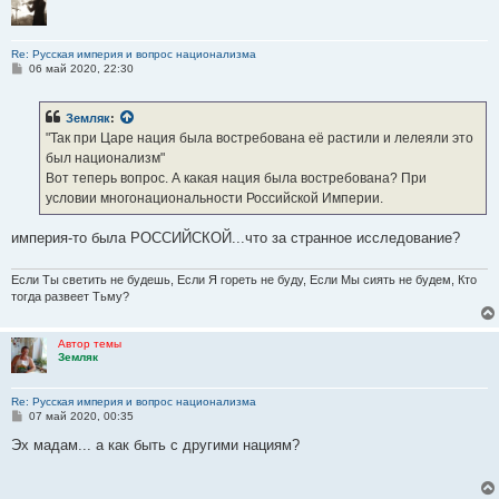
обсуждение самые жгучие религиозно-общественные
проблемы. А его брошюра "Запросы жизни и наше церковное
управление" (1903) способствовала началу конкретных
Re: Русская империя и вопрос национализма
С
06 май 2020, 22:30
практических действий для изменения неканонической
о
системы церковного управления.
о
б
Что же касается "социального строя", то здесь Тихомиров
Земляк
:
щ
основное внимание уделял рабочему вопросу, справедливо видя
е
"Так при Царе нация была востребована её растили и лелеяли это
н
в его правильном разрешении залог будущего России.
был национализм"
и
е
Вот теперь вопрос. А какая нация была востребована? При
условии многонациональности Российской Империи.
империя-то была РОССИЙСКОЙ...что за странное исследование?
Если Ты светить не будешь, Если Я гореть не буду, Если Мы сиять не будем, Кто
тогда развеет Тьму?
Автор темы
Земляк
Re: Русская империя и вопрос национализма
С
07 май 2020, 00:35
о
о
Эх мадам... а как быть с другими нациям?
б
щ
е
н