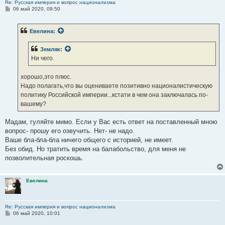
Re: Русская империя и вопрос национализма
С
06 май 2020, 09:50
о
о
б
Евелина
:
щ
е
н
Земляк
:
и
е
Ни чего.
хорошо,это плюс.
Надо полагать,что вы оцениваете позитивно националистическую
политику Российской империи...кстати в чем она заключалась по-
вашему?
Мадам, гуляйте мимо. Если у Вас есть ответ на поставленный мною
вопрос- прошу его озвучить. Нет- не надо.
Ваше бла-бла-бла ничего общего с историей, не имеет.
Без обид. Но тратить время на балабольство, для меня не
позволительная роскошь.
Евелина
Re: Русская империя и вопрос национализма
С
06 май 2020, 10:01
о
о