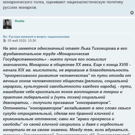
е
монархического толка, оценивают националистическую политику
н
русских монархов.
и
е
Gosha
Re: Русская империя и вопрос национализма
С
05 май 2020, 15:30
о
о
На это имеется однозначный ответ Льва Тихомирова в его
б
фундаментальном труде «Монархическая
щ
е
Государственность» - никто лучше его осмыслил
н
значимость Монархии в обществе ХХ века. Еще с конца XVIII -
и
е
начала XIX вв. мыслители, не верившие в благодетельность
"прогрессивного развития человечества" по пути отхода от
вечных основ человеческого общества (религии, социальной
иерархии, культурной самобытности каждого народа), - пути,
нашедшем себе кристально ясное воплощение в теории и
практике либеральной и (чуть позже) социальной
демократии, - получили прозвание "консерваторов".
Оппоненты "консерваторов" вкладывают в это слово смысл
сугубо отрицательный, сделав его бранной кличкой с
криминальным оттенком; сами же "враги прогресса и
свободы" со своей кличкой смирились и даже с гордостью
начертали ее на своем знамени. Между тем, если вдуматься,