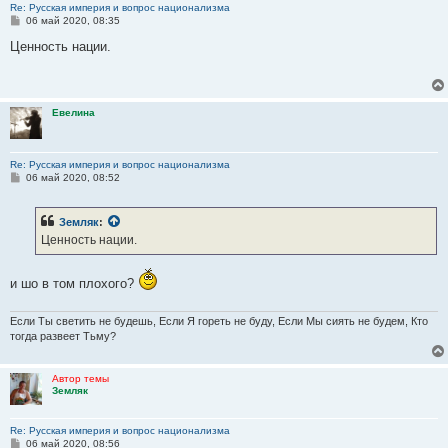
Re: Русская империя и вопрос национализма
С
06 май 2020, 08:35
о
о
Ценность нации.
б
щ
е
н
и
Евелина
е
Re: Русская империя и вопрос национализма
С
06 май 2020, 08:52
о
о
б
Земляк
:
щ
е
Ценность нации.
н
и
е
и шо в том плохого?
Если Ты светить не будешь, Если Я гореть не буду, Если Мы сиять не будем, Кто
тогда развеет Тьму?
Автор темы
Земляк
Re: Русская империя и вопрос национализма
С
06 май 2020, 08:56