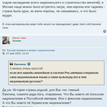
ходом насаждение всего национального и строительство мечетей), в
Москве чаще можно было встретить негра, чем киргиза или таджика -
страна была одна, но жили порознь, не смешиваясь, и это было
мудро.
В этом материальном мире тебе ничего не принадлежит, даже твоё собственное
тело.
Автор темы
Земляк
Re: Русская империя и вопрос национализма
С
07 май 2020, 13:18
о
о
б
Евелина
:
щ
е
А вопрос очень простой:
н
если все народы вошедшие в состав Рос.империи сохранили
и
е
свои национальные языки и свою культуру,то в чем
национализм русских?
Да уж. История страны родной, для Вас лес темный.
Евелина, скажите ради бога, откровенно. Что Вы знаете об польском
национализме в Российской империи. Или о финском национализме.
А что Вы знаете об Украинском национализме?