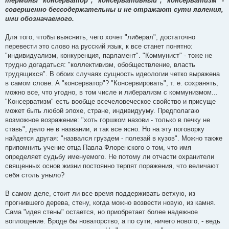
термины "консерватор", "консервативный", "консерватизм" -
совершенно бессодержательны и не отражают сути явления,
ими обозначаемого.
Для того, чтобы выяснить, чего хочет "либерал", достаточно
перевести это слово на русский язык, к все станет понятно:
"индивидуализм, конкуренция, парламент". "Коммунист" - тоже не
трудно догадаться: "коллективизм, обобществление, власть
трудящихся". В обоих случаях сущность идеологии четко выражена
в самом слове. А "консерватор"? "Консервировать", т. е. сохранять,
можно все, что угодно, в том числе и либерализм с коммунизмом...
"Консерватизм" есть вообще всечеловеческое свойство и присуще
может быть любой эпохе, стране, индивидууму. Предполагаю
возможное возражение: "хоть горшком назови - только в печку не
ставь", дело не в названии, и так все ясно. Но на эту поговорку
найдется другая: "назвался груздем - полезай в кузов". Можно также
припомнить учение отца Павла Флоренского о том, что имя
определяет судьбу именуемого. Не потому ли отчасти охранители
священных основ жизни постоянно терпят поражения, что величают
себя столь уныло?
В самом деле, стоит ли все время поддерживать ветхую, из
прогнившего дерева, стену, когда можно возвести новую, из камня.
Сама "идея стены" остается, но приобретает более надежное
воплощение. Вроде бы новаторство, а по сути, ничего нового, - ведь