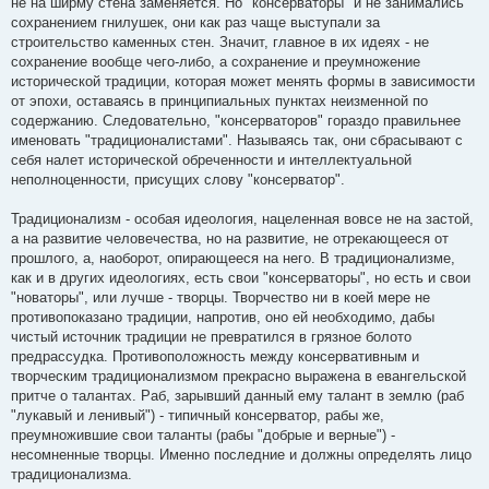
не на ширму стена заменяется. Но "консерваторы" и не занимались
сохранением гнилушек, они как раз чаще выступали за
строительство каменных стен. Значит, главное в их идеях - не
сохранение вообще чего-либо, а сохранение и преумножение
исторической традиции, которая может менять формы в зависимости
от эпохи, оставаясь в принципиальных пунктах неизменной по
содержанию. Следовательно, "консерваторов" гораздо правильнее
именовать "традиционалистами". Называясь так, они сбрасывают с
себя налет исторической обреченности и интеллектуальной
неполноценности, присущих слову "консерватор".
Традиционализм - особая идеология, нацеленная вовсе не на застой,
а на развитие человечества, но на развитие, не отрекающееся от
прошлого, а, наоборот, опирающееся на него. В традиционализме,
как и в других идеологиях, есть свои "консерваторы", но есть и свои
"новаторы", или лучше - творцы. Творчество ни в коей мере не
противопоказано традиции, напротив, оно ей необходимо, дабы
чистый источник традиции не превратился в грязное болото
предрассудка. Противоположность между консервативным и
творческим традиционализмом прекрасно выражена в евангельской
притче о талантах. Раб, зарывший данный ему талант в землю (раб
"лукавый и ленивый") - типичный консерватор, рабы же,
преумножившие свои таланты (рабы "добрые и верные") -
несомненные творцы. Именно последние и должны определять лицо
традиционализма.