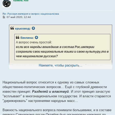
Камиль Абэ
Re: Русская империя и вопрос национализма
С
07 май 2020, 12:44
о
о
б
крысовод
:
щ
е
н
Евелина
:
и
е
А вопрос очень простой:
если все народы вошедшие в состав Рос.империи
сохранили свои национальные языки и свою культуру,то в
чем национализм русских?
Нажмите, чтобы раскрыть...
Национальная
политика
была националистической по сути, то
есть, проводилась русификация национальных окраин, сегрегация
инородцев и иноверцев и ущемление их прав. Поскольку держава
была православной, некоторому давлению подвергались не только
Национальный вопрос относится к одному из самых сложных
иноверные, но и инославные, то есть христиане других конфессий.
общественно-политических вопросов... Ещё с глубокой древности
известен принцип:
Разделяй и властвуй
. И этот принцип зачастую
"всплывает" в многонациональном государстве. И власти стараются
"дирижировать" настроениями народных масс...
Важность национального вопроса понимали большевики, и в составе
первого Совнаркома после Октября был организован наркомат по