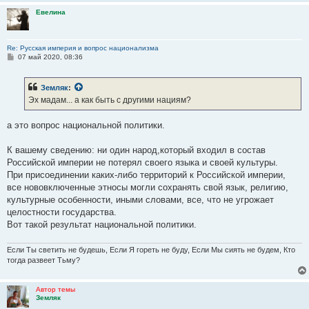
и
Евелина
е
Re: Русская империя и вопрос национализма
С
07 май 2020, 08:36
о
о
б
Земляк
:
щ
е
Эх мадам... а как быть с другими нациям?
н
и
е
а это вопрос национальной политики.
К вашему сведению: ни один народ,который входил в состав
Российской империи не потерял своего языка и своей культуры.
При присоединении каких-либо территорий к Российской империи,
все нововключенные этносы могли сохранять свой язык, религию,
культурные особенности, иными словами, все, что не угрожает
целостности государства.
Вот такой результат национальной политики.
Если Ты светить не будешь, Если Я гореть не буду, Если Мы сиять не будем, Кто
тогда развеет Тьму?
Автор темы
Земляк