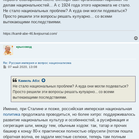
делам национальностей... А с 1924 года этого наркомата не стало.
Не стало национальных проблем? А куда они могли подеваться?
Просто решили эти вопросы решать кулуарно... со всеми
вытекающими последствиями.
https://kamil-abe-46.livejournal.com/
крысовод
Re: Русская империя и вопрос национализма
С
07 май 2020, 13:08
о
о
б
Камиль Абэ
:
щ
е
Не стало национальных проблем? А куда они могли подеваться?
н
Просто решили эти вопросы решать кулуарно... со всеми
и
е
вытекающими последствиями.
Именно, при Сталине и позже, российская имперская национальная
политика
продолжала проводиться, но более хитро: поддерживалось
развитие национальных культур и особенностей, а русификация и
сегрегация шли, между тем, обычным ходом: так, татар и прочих
башкир к концу 80-х практически полностью обрусили (потом пошла
обратная волна, ее задали местные селюки, теперь там полным