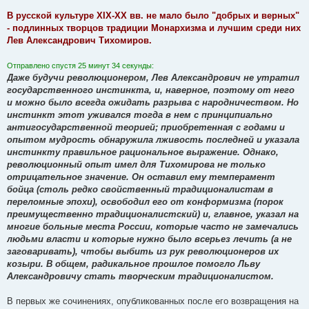
В русской культуре XIX-XX вв. не мало было "добрых и верных"
- подлинных творцов традиции Монархизма и лучшим среди них
Лев Александрович Тихомиров.
Отправлено спустя 25 минут 34 секунды:
Даже будучи революционером, Лев Александрович не утратил
государственного инстинкта, и, наверное, поэтому от него
и можно было всегда ожидать разрыва с народничеством. Но
инстинкт этот уживался тогда в нем с принципиально
антигосударственной теорией; приобретенная с годами и
опытом мудрость обнаружила лживость последней и указала
инстинкту правильное рациональное выражение. Однако,
революционный опыт имел для Тихомирова не только
отрицательное значение. Он оставил ему темперамент
бойца (столь редко свойственный традиционалистам в
переломные эпохи), освободил его от конформизма (порок
преимущественно традиционалистский) и, главное, указал на
многие больные места России, которые часто не замечались
людьми власти и которые нужно было всерьез лечить (а не
заговаривать), чтобы выбить из рук революционеров их
козыри. В общем, радикальное прошлое помогло Льву
Александровичу стать творческим традиционалистом.
В первых же сочинениях, опубликованных после его возвращения на