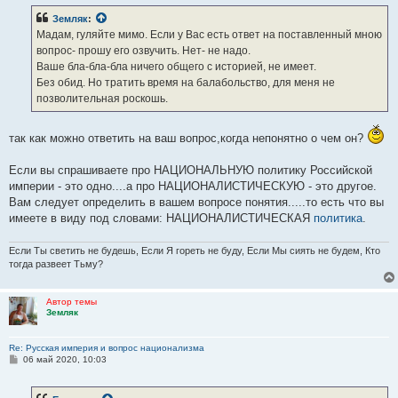
б
Земляк
:
щ
е
Мадам, гуляйте мимо. Если у Вас есть ответ на поставленный мною
н
вопрос- прошу его озвучить. Нет- не надо.
и
е
Ваше бла-бла-бла ничего общего с историей, не имеет.
Без обид. Но тратить время на балабольство, для меня не
позволительная роскошь.
так как можно ответить на ваш вопрос,когда непонятно о чем он?
Если вы спрашиваете про НАЦИОНАЛЬНУЮ политику Российской
империи - это одно....а про НАЦИОНАЛИСТИЧЕСКУЮ - это другое.
Вам следует определить в вашем вопросе понятия.....то есть что вы
имеете в виду под словами: НАЦИОНАЛИСТИЧЕСКАЯ
политика
.
Если Ты светить не будешь, Если Я гореть не буду, Если Мы сиять не будем, Кто
тогда развеет Тьму?
Автор темы
Земляк
Re: Русская империя и вопрос национализма
С
06 май 2020, 10:03
о
о
б