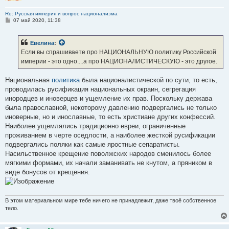
Re: Русская империя и вопрос национализма
С
07 май 2020, 11:38
о
о
б
Евелина
:
щ
е
Если вы спрашиваете про НАЦИОНАЛЬНУЮ политику Российской
н
империи - это одно....а про НАЦИОНАЛИСТИЧЕСКУЮ - это другое.
и
е
Национальная
политика
была националистической по сути, то есть,
проводилась русификация национальных окраин, сегрегация
инородцев и иноверцев и ущемление их прав. Поскольку держава
была православной, некоторому давлению подвергались не только
иноверные, но и инославные, то есть христиане других конфессий.
Наиболее ущемлялись традиционно евреи, ограниченные
проживанием в черте оседлости, а наиболее жесткой русификации
подвергались поляки как самые яростные сепаратисты.
Насильственное крещение поволжских народов сменилось более
мягкими формами, их начали заманивать не кнутом, а пряником в
виде бонусов от крещения.
В этом материальном мире тебе ничего не принадлежит, даже твоё собственное
тело.