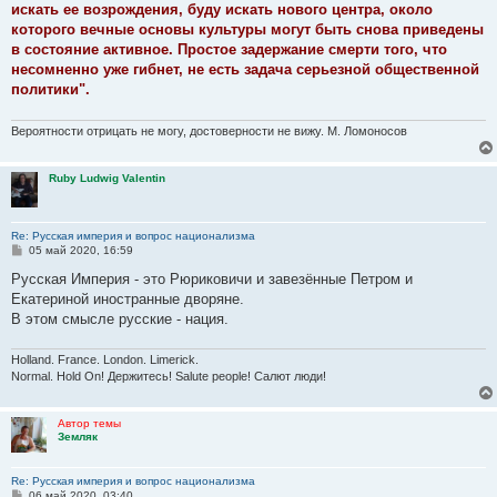
искать ее возрождения, буду искать нового центра, около
которого вечные основы культуры могут быть снова приведены
в состояние активное. Простое задержание смерти того, что
несомненно уже гибнет, не есть задача серьезной общественной
политики".
Вероятности отрицать не могу, достоверности не вижу. М. Ломоносов
Ruby Ludwig Valentin
Re: Русская империя и вопрос национализма
С
05 май 2020, 16:59
о
о
Русская Империя - это Рюриковичи и завезённые Петром и
б
Екатериной иностранные дворяне.
щ
е
В этом смысле русские - нация.
н
и
е
Holland. France. London. Limerick.
Normal. Hold On! Держитесь! Salute people! Салют люди!
Автор темы
Земляк
Re: Русская империя и вопрос национализма
С
06 май 2020, 03:40