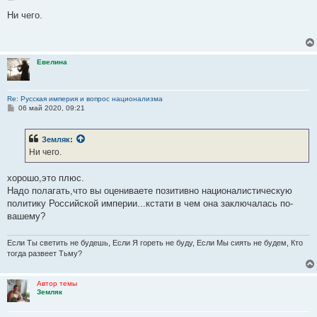
о
о
Ни чего.
б
щ
е
н
и
Евелина
е
Re: Русская империя и вопрос национализма
С
06 май 2020, 09:21
о
о
б
Земляк
:
щ
е
Ни чего.
н
и
е
хорошо,это плюс.
Надо полагать,что вы оцениваете позитивно националистическую
политику Российской империи...кстати в чем она заключалась по-
вашему?
Если Ты светить не будешь, Если Я гореть не буду, Если Мы сиять не будем, Кто
тогда развеет Тьму?
Автор темы
Земляк