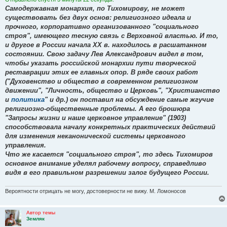
Самодержавная монархия, по Тихомирову, не может
существовать без двух основ: религиозного идеала и
прочного, корпоративно организованного "социального
строя", имеющего тесную связь с Верховной властью. И то,
и другое в России начала XX в. находилось в расшатанном
состоянии. Свою задачу Лев Александрович видел в том,
чтобы указать российской монархии пути творческой
реставрации этих ее главных опор. В ряде своих работ
("Духовенство и общество в современном религиозном
движении", "Личность, общество и Церковь", "Христианство
и
политика
" и др.) он поставил на обсуждение самые жгучие
религиозно-общественные проблемы. А его брошюра
"Запросы жизни и наше церковное управление" (1903)
способствовала началу конкретных практических действий
для изменения неканонической системы церковного
управления.
Что же касается "социального строя", то здесь Тихомиров
основное внимание уделял рабочему вопросу, справедливо
видя в его правильном разрешении залог будущего России.
Вероятности отрицать не могу, достоверности не вижу. М. Ломоносов
Автор темы
Земляк