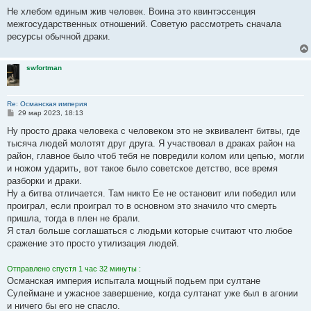
Не хлебом единым жив человек. Воина это квинтэссенция
межгосударственных отношений. Советую рассмотреть сначала
ресурсы обычной драки.
swfortman
Re: Османская империя
С
29 мар 2023, 18:13
о
о
Ну просто драка человека с человеком это не эквивалент битвы, где
б
тысяча людей молотят друг друга. Я участвовал в драках район на
щ
е
район, главное было чтоб тебя не повредили колом или цепью, могли
н
и ножом ударить, вот такое было советское детство, все время
и
е
разборки и драки.
Ну а битва отличается. Там никто Ее не остановит или победил или
проиграл, если проиграл то в основном это значило что смерть
пришла, тогда в плен не брали.
Я стал больше соглашаться с людьми которые считают что любое
сражение это просто утилизация людей.
Отправлено спустя 1 час 32 минуты :
Османская империя испытала мощный подьем при султане
Сулеймане и ужасное завершение, когда султанат уже был в агонии
и ничего бы его не спасло.