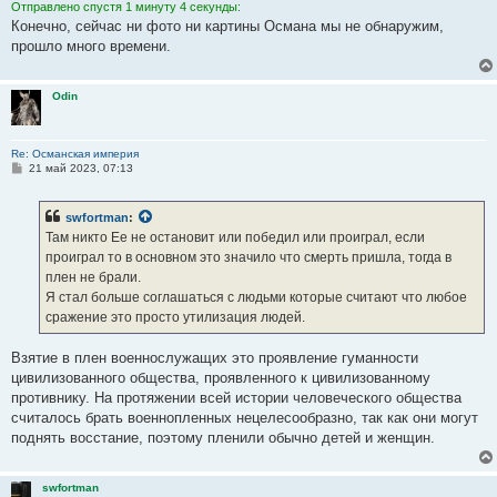
Отправлено спустя 1 минуту 4 секунды:
Конечно, сейчас ни фото ни картины Османа мы не обнаружим,
прошло много времени.
Odin
Re: Османская империя
С
21 май 2023, 07:13
о
о
б
swfortman
:
щ
е
Там никто Ее не остановит или победил или проиграл, если
н
проиграл то в основном это значило что смерть пришла, тогда в
и
е
плен не брали.
Я стал больше соглашаться с людьми которые считают что любое
сражение это просто утилизация людей.
Взятие в плен военнослужащих это проявление гуманности
цивилизованного общества, проявленного к цивилизованному
противнику. На протяжении всей истории человеческого общества
считалось брать военнопленных нецелесообразно, так как они могут
поднять восстание, поэтому пленили обычно детей и женщин.
swfortman