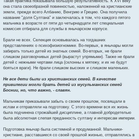
Такая практика показывала большую результативность. К XVI веку
она стала своеобразной повинностью, наложенной на христианские
земли, прежде всего Албанию, Венгрию и Грецию. Она получила
название "доля Султана" и заключалась в том, что каждого пятого
мальчика в возрасте от пяти до четырнадцати лет специальная
комиссия отбирала для службы в янычарском корпусе.
Брали не всех. Селекция основывалась на тогдашних
представлениях о психофизиогномике. Во-первых, в янычары могли
забирать только детей из знатных семей. Во-вторых, не брали
слишком разговорчивых детей (вырастут упрямыми). Также не брали
детей с нежными чертами лица (склонны к мятежу, и их не будут
бояться враги). Не брали слишком высоких и слишком маленьких.
Не все дети были из христианских семей. В качестве
привилегии могли брать детей из мусульманских семей
Боснии, но, что важно, - славян.
Мальчикам приказывали забыть о своем прошлом, посвящали в
ислам и отправляли на подготовку. С этого времени вся их жизнь
была подчинена строжайшей дисциплине, а главной добродетелью
была абсолютная слепая преданность султану и интересам империи.
Подготовка янычар была системной и продуманной. Мальчики-
христиане, расставшиеся со своей прошлой жизнью, отправлялись в