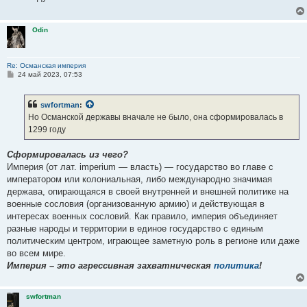
е
н
и
Odin
е
Re: Османская империя
С
24 май 2023, 07:53
о
о
б
swfortman
:
щ
е
Но Османской державы вначале не было, она сформировалась в
н
1299 году
и
е
Сформировалась из чего?
Империя (от лат. imperium — власть) — государство во главе с
императором или колониальная, либо международно значимая
держава, опирающаяся в своей внутренней и внешней политике на
военные сословия (организованную армию) и действующая в
интересах военных сословий. Как правило, империя объединяет
разные народы и территории в единое государство с единым
политическим центром, играющее заметную роль в регионе или даже
во всем мире.
Империя – это агрессивная захватническая
политика
!
swfortman