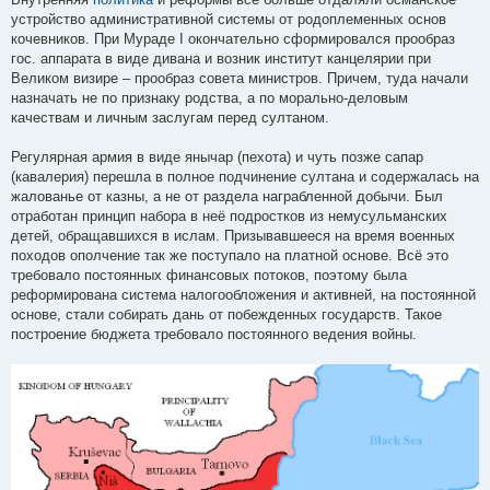
устройство административной системы от родоплеменных основ
кочевников. При Мураде I окончательно сформировался прообраз
гос. аппарата в виде дивана и возник институт канцелярии при
Великом визире – прообраз совета министров. Причем, туда начали
назначать не по признаку родства, а по морально-деловым
качествам и личным заслугам перед султаном.
Регулярная армия в виде янычар (пехота) и чуть позже сапар
(кавалерия) перешла в полное подчинение султана и содержалась на
жалованье от казны, а не от раздела награбленной добычи. Был
отработан принцип набора в неё подростков из немусульманских
детей, обращавшихся в ислам. Призывавшееся на время военных
походов ополчение так же поступало на платной основе. Всё это
требовало постоянных финансовых потоков, поэтому была
реформирована система налогообложения и активней, на постоянной
основе, стали собирать дань от побежденных государств. Такое
построение бюджета требовало постоянного ведения войны.