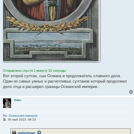
Отправлено спустя 1 минуту 52 секунды:
Вот второй султан, сын Османа и продолжатель славного дела.
Один из самых умных и расчетливых султанов который продолжил
дело отца и расширил границы Османской империи.
Odin
Re: Османская империя
С
30 май 2023, 08:23
о
о
б
swfortman
:
щ