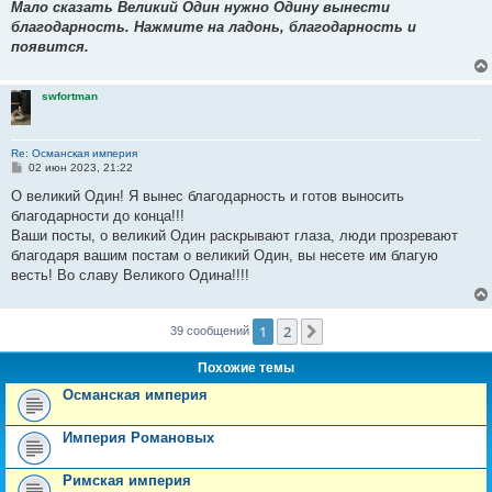
Мало сказать Великий Один нужно Одину вынести
благодарность. Нажмите на ладонь, благодарность и
появится.
swfortman
Re: Османская империя
С
02 июн 2023, 21:22
о
о
О великий Один! Я вынес благодарность и готов выносить
б
благодарности до конца!!!
щ
е
Ваши посты, о великий Один раскрывают глаза, люди прозревают
н
благодаря вашим постам о великий Один, вы несете им благую
и
е
весть! Во славу Великого Одина!!!!
1
2
След.
39 сообщений
Похожие темы
Османская империя
Империя Романовых
Римская империя