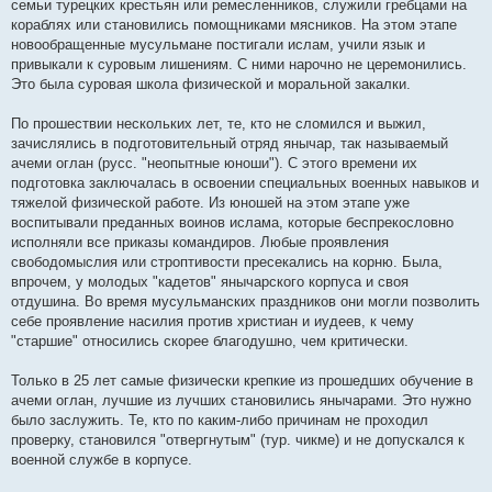
семьи турецких крестьян или ремесленников, служили гребцами на
кораблях или становились помощниками мясников. На этом этапе
новообращенные мусульмане постигали ислам, учили язык и
привыкали к суровым лишениям. С ними нарочно не церемонились.
Это была суровая школа физической и моральной закалки.
По прошествии нескольких лет, те, кто не сломился и выжил,
зачислялись в подготовительный отряд янычар, так называемый
ачеми оглан (русс. "неопытные юноши"). С этого времени их
подготовка заключалась в освоении специальных военных навыков и
тяжелой физической работе. Из юношей на этом этапе уже
воспитывали преданных воинов ислама, которые беспрекословно
исполняли все приказы командиров. Любые проявления
свободомыслия или строптивости пресекались на корню. Была,
впрочем, у молодых "кадетов" янычарского корпуса и своя
отдушина. Во время мусульманских праздников они могли позволить
себе проявление насилия против христиан и иудеев, к чему
"старшие" относились скорее благодушно, чем критически.
Только в 25 лет самые физически крепкие из прошедших обучение в
ачеми оглан, лучшие из лучших становились янычарами. Это нужно
было заслужить. Те, кто по каким-либо причинам не проходил
проверку, становился "отвергнутым" (тур. чикме) и не допускался к
военной службе в корпусе.