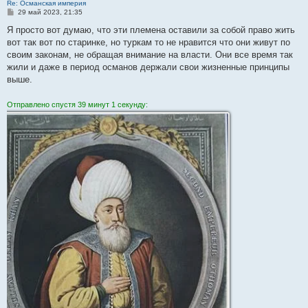
Re: Османская империя
С
29 май 2023, 21:35
о
о
Я просто вот думаю, что эти племена оставили за собой право жить
б
вот так вот по старинке, но туркам то не нравится что они живут по
щ
е
своим законам, не обращая внимание на власти. Они все время так
н
жили и даже в период османов держали свои жизненные принципы
и
е
выше.
Отправлено спустя 39 минут 1 секунду: