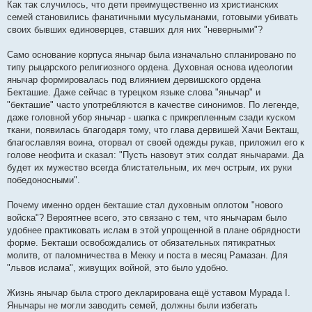
Как так случилось, что дети преимущественно из христианских
семей становились фанатичными мусульманами, готовыми убивать
своих бывших единоверцев, ставших для них "неверными"?
Само основание корпуса янычар была изначально спланировано по
типу рыцарского религиозного ордена. Духовная основа идеологии
янычар формировалась под влиянием дервишского ордена
Бекташие. Даже сейчас в турецком языке слова "янычар" и
"бекташие" часто употребляются в качестве синонимов. По легенде,
даже головной убор янычар - шапка с прикрепленным сзади куском
ткани, появилась благодаря тому, что глава дервишей Хачи Бекташ,
благославляя воина, оторвал от своей одежды рукав, приложил его к
голове неофита и сказал: "Пусть назовут этих солдат янычарами. Да
будет их мужество всегда блистательным, их меч острым, их руки
победоносными".
Почему именно орден бекташие стал духовным оплотом "нового
войска"? Вероятнее всего, это связано с тем, что янычарам было
удобнее практиковать ислам в этой упрощенной в плане обрядности
форме. Бекташи освобождались от обязательных пятикратных
молитв, от паломничества в Мекку и поста в месяц Рамазан. Для
"львов ислама", живущих войной, это было удобно.
Жизнь янычар была строго декларирована ещё уставом Мурада I.
Янычары не могли заводить семей, должны были избегать