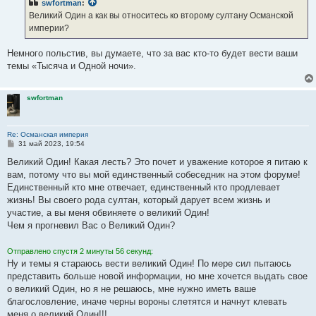
swfortman
:
щ
е
Великий Один а как вы относитесь ко второму султану Османской
н
империи?
и
е
Немного польстив, вы думаете, что за вас кто-то будет вести ваши
темы «Тысяча и Одной ночи».
swfortman
Re: Османская империя
С
31 май 2023, 19:54
о
о
Великий Один! Какая лесть? Это почет и уважение которое я питаю к
б
вам, потому что вы мой единственный собеседник на этом форуме!
щ
е
Единственный кто мне отвечает, единственный кто продлевает
н
жизнь! Вы своего рода султан, который дарует всем жизнь и
и
е
участие, а вы меня обвиняете о великий Один!
Чем я прогневил Вас о Великий Один?
Отправлено спустя 2 минуты 56 секунд:
Ну и темы я стараюсь вести великий Один! По мере сил пытаюсь
представить больше новой информации, но мне хочется выдать свое
о великий Один, но я не решаюсь, мне нужно иметь ваше
благословление, иначе черны вороны слетятся и начнут клевать
меня о великий Один!!!