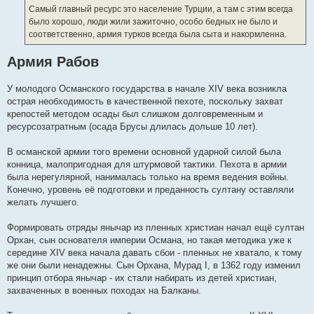
е
Самый главный ресурс это население Турции, а там с этим всегда
н
было хорошо, люди жили зажиточно, особо бедных не было и
и
е
соответственно, армия турков всегда была сыта и накормленна.
Армия Рабов
У молодого Османского государства в начале XIV века возникла
острая необходимость в качественной пехоте, поскольку захват
крепостей методом осады был слишком долговременным и
ресурсозатратным (осада Брусы длилась дольше 10 лет).
В османской армии того времени основной ударной силой была
конница, малопригодная для штурмовой тактики. Пехота в армии
была нерегулярной, нанималась только на время ведения войны.
Конечно, уровень её подготовки и преданность султану оставляли
желать лучшего.
Формировать отряды янычар из пленных христиан начал ещё султан
Орхан, сын основателя империи Османа, но такая методика уже к
середине XIV века начала давать сбои - пленных не хватало, к тому
же они были ненадежны. Сын Орхана, Мурад I, в 1362 году изменил
принцип отбора янычар - их стали набирать из детей христиан,
захваченных в военных походах на Балканы.