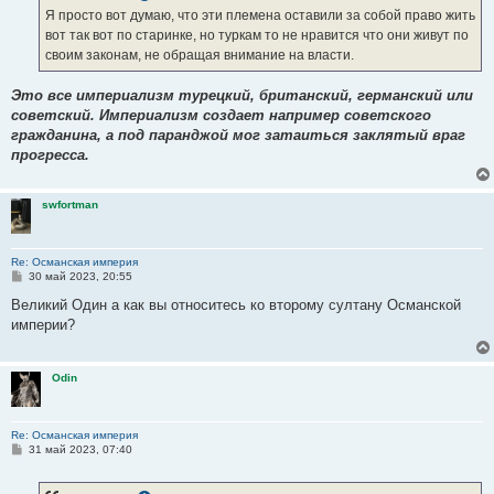
е
Я просто вот думаю, что эти племена оставили за собой право жить
н
вот так вот по старинке, но туркам то не нравится что они живут по
и
е
своим законам, не обращая внимание на власти.
Это все империализм турецкий, британский, германский или
советский. Империализм создает например советского
гражданина, а под паранджой мог затаиться заклятый враг
прогресса.
swfortman
Re: Османская империя
С
30 май 2023, 20:55
о
о
Великий Один а как вы относитесь ко второму султану Османской
б
империи?
щ
е
н
и
Odin
е
Re: Османская империя
С
31 май 2023, 07:40
о
о
б