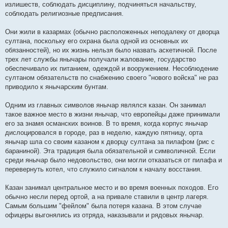
излишеств, соблюдать дисциплину, подчиняться начальству,
соблюдать религиозные предписания.
Они жили в казармах (обычно расположенных неподалеку от дворца
султана, поскольку его охрана была одной из основных их
обязанностей), но их жизнь нельзя было назвать аскетичной. После
трех лет службы янычары получали жалование, государство
обеспечивало их питанием, одеждой и вооружением. Несоблюдение
султаном обязательств по снабжению своего "нового войска" не раз
приводило к янычарским бунтам.
Одним из главных символов янычар являлся казан. Он занимал
такое важное место в жизни янычар, что европейцы даже принимали
его за знамя османских воинов. В то время, когда корпус янычар
дислоцировался в городе, раз в неделю, каждую пятницу, орта
янычар шла со своим казаном к дворцу султана за пилафом (рис с
бараниной). Эта традиция была обязательной и символичной. Если
среди янычар было недовольство, они могли отказаться от пилафа и
перевернуть котел, что служило сигналом к началу восстания.
Казан занимал центральное место и во время военных походов. Его
обычно несли перед ортой, а на привале ставили в центр лагеря.
Самым большим "фейлом" была потеря казана. В этом случае
офицеры выгонялись из отряда, наказывали и рядовых янычар.