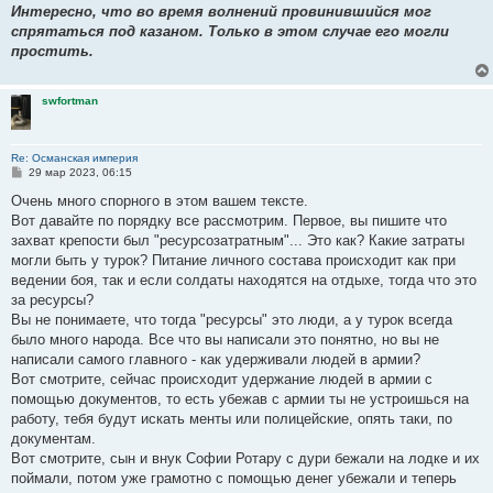
Интересно, что во время волнений провинившийся мог
спрятаться под казаном. Только в этом случае его могли
простить.
swfortman
Re: Османская империя
С
29 мар 2023, 06:15
о
о
Очень много спорного в этом вашем тексте.
б
Вот давайте по порядку все рассмотрим. Первое, вы пишите что
щ
е
захват крепости был "ресурсозатратным"... Это как? Какие затраты
н
могли быть у турок? Питание личного состава происходит как при
и
е
ведении боя, так и если солдаты находятся на отдыхе, тогда что это
за ресурсы?
Вы не понимаете, что тогда "ресурсы" это люди, а у турок всегда
было много народа. Все что вы написали это понятно, но вы не
написали самого главного - как удерживали людей в армии?
Вот смотрите, сейчас происходит удержание людей в армии с
помощью документов, то есть убежав с армии ты не устроишься на
работу, тебя будут искать менты или полицейские, опять таки, по
документам.
Вот смотрите, сын и внук Софии Ротару с дури бежали на лодке и их
поймали, потом уже грамотно с помощью денег убежали и теперь