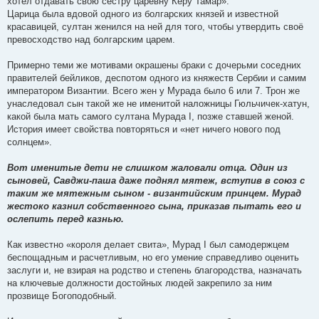
хотел отдавать свою сестру царевну Керу Тамар».
Царица была вдовой одного из болгарских князей и известной
красавицей, султан женился на ней для того, чтобы утвердить своё
превосходство над болгарским царем.
Примерно теми же мотивами окрашены браки с дочерьми соседних
правителей бейликов, деспотом одного из княжеств Сербии и самим
императором Византии. Всего жен у Мурада было 6 или 7. Трон же
унаследовал сын такой же не именитой наложницы Гюльчичек-хатун,
какой была мать самого султана Мурада I, позже ставшей женой.
История имеет свойства повторяться и «нет ничего нового под
солнцем».
Вот именитые дети не слишком жаловали отца. Один из
сыновей, Савджи-паша даже поднял мятеж, вступив в союз с
таким же мятежным сыном - византийским принцем. Мурад
жестоко казнил собственного сына, приказав пытать его и
ослепить перед казнью.
Как известно «короля делает свита», Мурад I был самодержцем
беспощадным и расчетливым, но его умение справедливо оценить
заслуги и, не взирая на родство и степень благородства, назначать
на ключевые должности достойных людей закрепило за ним
прозвище Богоподобный.