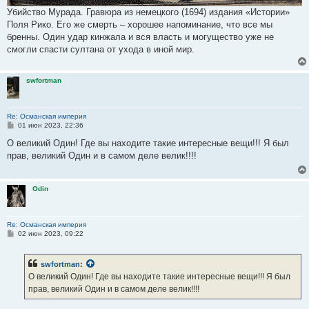
Убийство Мурада. Гравюра из немецкого (1694) издания «Истории»
Поля Рико. Его же смерть – хорошее напоминание, что все мы
бренны. Один удар кинжала и вся власть и могущество уже не
смогли спасти султана от ухода в иной мир.
swfortman
Re: Османская империя
С
01 июн 2023, 22:36
о
о
О великий Один! Где вы находите такие интересные вещи!!! Я был
б
прав, великий Один и в самом деле велик!!!!
щ
е
н
и
Odin
е
Re: Османская империя
С
02 июн 2023, 09:22
о
о
б
swfortman
:
щ
е
О великий Один! Где вы находите такие интересные вещи!!! Я был
н
прав, великий Один и в самом деле велик!!!!
и
е