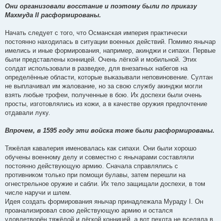
Они организовали восстание и поэтому были по приказу
Махмуда II расформированы.
Начать следует с того, что Османская империя практически
постоянно находилась в ситуации военных действий. Помимо янычар
имелись и иные формирования, например, акинджи и сипахи. Первые
были представлены конницей. Очень лёгкой и мобильной. Этих
солдат использовали в разведке, для внезапных набегов на
определённые области, которые выказывали неповиновение. Султан
не выплачивал им жалование, но за свою службу акинджи могли
взять любые трофеи, полученные в бою. Их доспехи были очень
просты, изготовлялись из кожи, а в качестве оружия предпочтение
отдавали луку.
Впрочем, в 1595 году эти войска тоже были расформированы.
Тяжёлая кавалерия именовалась как сипахи. Они были хорошо
обучены военному делу и совместно с янычарами составляли
постоянно действующую армию. Сначала справлялись с
противником только при помощи булавы, затем перешли на
огнестрельное оружие и сабли. Их тело защищали доспехи, в том
числе наручи и шлем.
Идея создать формирования янычар принадлежала Мураду I. Он
проанализировал свою действующую армию и остался
удовлетворён тяжёлой и лёгкой конницей, а вот пехота не вселяла в