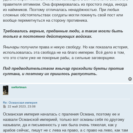
правителя оптимизм. Она формировалась из простого люда, иногда
из наёмников. Поэтому отличалась ненадёжностью. При любых
сложных обстоятельствах солдаты могли покинуть свой пост или
вообще переметнуться на сторону противника.
Требовались верные, преданные люди, а такие могли быть
только в постоянно действующих войсках.
Янычары получили права и некую свободу. Но как показала история,
использовалась эта свобода не на благо империи. Всё дело в том,
что это стали уже не покорные рабы, а сильные заговорщики.
Под предводительством янычар проходили бунты против
султана, и поэтому их пришлось распустить.
swfortman
Re: Османская империя
С
22 май 2023, 23:08
о
о
Османская империя началась с праления Османа, поэтому ее и
б
назвали Османской империей, только вот османы себя по другому
щ
е
называли, да и письменность у них была очень тяжелая, как у
н
арабов сейчас, пишут не с лева на право, а с право на лево, как там
и