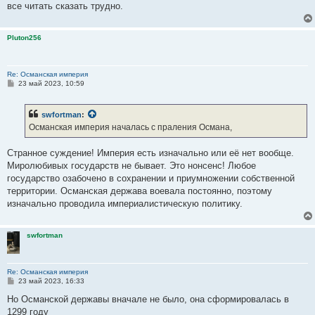
е
все читать сказать трудно.
Pluton256
Re: Османская империя
С
23 май 2023, 10:59
о
о
б
swfortman
:
щ
е
Османская империя началась с праления Османа,
н
и
е
Странное суждение! Империя есть изначально или её нет вообще.
Миролюбивых государств не бывает. Это нонсенс! Любое
государство озабочено в сохранении и приумножении собственной
территории. Османская держава воевала постоянно, поэтому
изначально проводила империалистическую политику.
swfortman
Re: Османская империя
С
23 май 2023, 16:33
о
о
Но Османской державы вначале не было, она сформировалась в
б
1299 году
щ