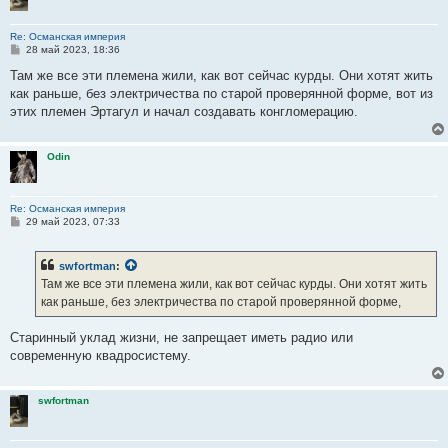
Re: Османская империя
С
28 май 2023, 18:36
о
о
Там же все эти племена жили, как вот сейчас курды. Они хотят жить
б
как раньше, без электричества по старой проверянной форме, вот из
щ
е
этих племен Эртагул и начал создавать конгломерацию.
н
и
е
Odin
Re: Османская империя
С
29 май 2023, 07:33
о
о
б
swfortman
:
щ
е
Там же все эти племена жили, как вот сейчас курды. Они хотят жить
н
как раньше, без электричества по старой проверянной форме,
и
е
Старинный уклад жизни, не запрещает иметь радио или
современную квадросистему.
swfortman