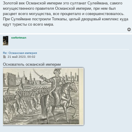
Золотой век Османской империи это султанат Сулеймана, самого
могущественного правителя Османской империи, при нем был
расцвет всего могущества, все процветало и совершенствовалось.
При Сулеймане построили Топкапы, целый дворцовый комплекс куда
едут туристы со всего мира.
swfortman
Re: Османская империя
С
21 май 2023, 00:02
о
о
Основатель османской империи
б
щ
е
н
и
е