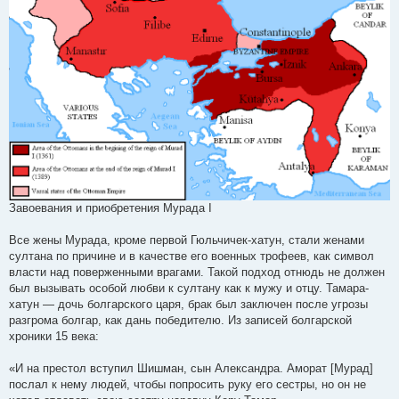
Завоевания и приобретения Мурада I
Все жены Мурада, кроме первой Гюльчичек-хатун, стали женами
султана по причине и в качестве его военных трофеев, как символ
власти над поверженными врагами. Такой подход отнюдь не должен
был вызывать особой любви к султану как к мужу и отцу. Тамара-
хатун — дочь болгарского царя, брак был заключен после угрозы
разгрома болгар, как дань победителю. Из записей болгарской
хроники 15 века:
«И на престол вступил Шишман, сын Александра. Аморат [Мурад]
послал к нему людей, чтобы попросить руку его сестры, но он не