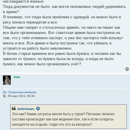
наслаждаются жизнью.
Тогда документов не было, как могли незнакомых людей удерживать
в армии?
Я понимаю, что тогда была проблема с одеждой, но можно было в
рясу монаха переодетая и все.
Общем нам говорят о стотысячных армиях, но никто не пишет как
все было организованно. Вот советская армия была построена на
том, что у тебя отнимали паспорт, и уже без паспорта тебя возьмут
менты и все. Вся армия и была построена так, что убежать и
устроится на работу было невозможно.
В более старые времена все равно была бумага, и человек как бы
зависел от бумаги, но бумага была не всегда, а когда не было
бумаги, как можно было организовать учёт?
Odin
Re: Османская империя
С
29 мар 2023, 06:34
о
о
б
swfortman
:
щ
е
Это как? Какие затраты могли быть у турок? Питание личного
н
состава происходит как при ведении боя, так и если солдаты
и
е
находятся на отдыхе, тогда что это за ресурсы?