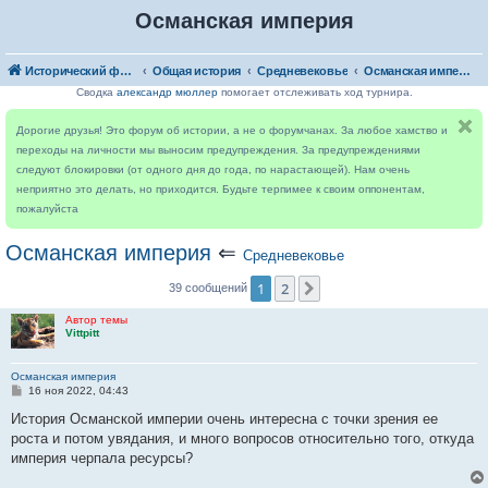
Османская империя
Исторический форум
Общая история
Средневековье
Османская империя
Сводка
александр мюллер
помогает отслеживать ход турнира.
Дорогие друзья! Это форум об истории, а не о форумчанах. За любое хамство и
переходы на личности мы выносим предупреждения. За предупреждениями
следуют блокировки (от одного дня до года, по нарастающей). Нам очень
неприятно это делать, но приходится. Будьте терпимее к своим оппонентам,
пожалуйста
Османская империя
⇐
Средневековье
1
2
След.
39 сообщений
Автор темы
Vittpitt
Османская империя
С
16 ноя 2022, 04:43
о
о
История Османской империи очень интересна с точки зрения ее
б
роста и потом увядания, и много вопросов относительно того, откуда
щ
е
империя черпала ресурсы?
н
и