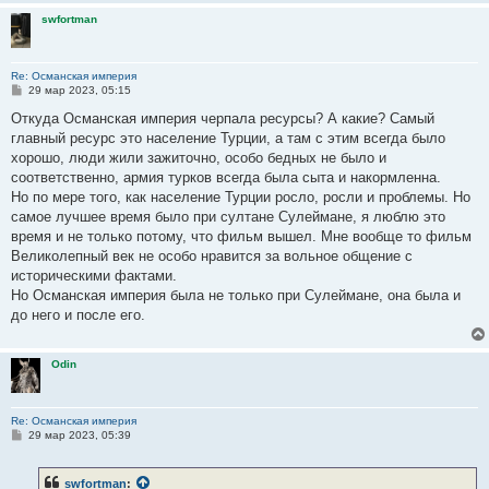
е
swfortman
Re: Османская империя
С
29 мар 2023, 05:15
о
о
Откуда Османская империя черпала ресурсы? А какие? Самый
б
главный ресурс это население Турции, а там с этим всегда было
щ
е
хорошо, люди жили зажиточно, особо бедных не было и
н
соответственно, армия турков всегда была сыта и накормленна.
и
е
Но по мере того, как население Турции росло, росли и проблемы. Но
самое лучшее время было при султане Сулеймане, я люблю это
время и не только потому, что фильм вышел. Мне вообще то фильм
Великолепный век не особо нравится за вольное общение с
историческими фактами.
Но Османская империя была не только при Сулеймане, она была и
до него и после его.
Odin
Re: Османская империя
С
29 мар 2023, 05:39
о
о
б
swfortman
:
щ