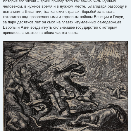
История его жизни – яркий пример того как важно быть нужным
человеком, в нужное время и в нужном месте. Благодаря разброду и
шатаниям в Византии, Балканских странах, борьбой за власть
католиков над православными и торговым войнам Венеции и Генуи,
за пару десятков лет он смог на глазах изумленных самодержцев
Европы и Азии воздвигнуть сильнейшее государство с которым
пришлось считаться в обоих частях света.