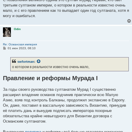
третьим султаном империи, о котором в реальности известно очень
мало, и с его правлением как то выпадает один год султаната, хотя я
могу и ошибаться.
Odin
Re: Османская империя
С
01 июн 2023, 08:10
о
о
б
swfortman
:
щ
е
о котором в реальности известно очень мало,
н
и
е
Правление и реформы Мурада I
За годы своего руководства султанатом Мурад I существенно
расширил владение османов подчинив практически всю Малую
Азию, взяв под контроль Балканы, продолжил экспансию в Европу.
Он, даже, поставил в вассальную зависимость Византию, принудив
её платить дань и вынудив подписать императора позорные
обязательства крайне невыгодного для Византии договора с
Османским султанатом.
Внутренняя
политика
и реформы всё больше отдаляли османское