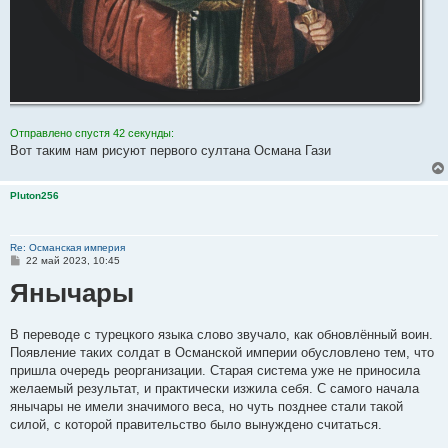
Отправлено спустя 42 секунды:
Вот таким нам рисуют первого султана Османа Гази
Pluton256
Re: Османская империя
С
22 май 2023, 10:45
о
Янычары
о
б
щ
е
н
В переводе с турецкого языка слово звучало, как обновлённый воин.
и
Появление таких солдат в Османской империи обусловлено тем, что
е
пришла очередь реорганизации. Старая система уже не приносила
желаемый результат, и практически изжила себя. С самого начала
янычары не имели значимого веса, но чуть позднее стали такой
силой, с которой правительство было вынуждено считаться.