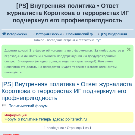
[PS] Внутренняя политика • Ответ
журналиста Короткова о террористах ИГ
подчеркнул его профнепригодность
Исторический форум
История России
Политический форум
[PS] Внутренняя политика • Ответ журналиста Короткова о террористах ИГ подчеркнул его профнепригодность
Табило - последние встречи и статистика:
тут
.
Дорогие друзья! Это форум об истории, а не о форумчанах. За любое хамство и
переходы на личности мы выносим предупреждения. За предупреждениями
следуют блокировки (от одного дня до года, по нарастающей). Нам очень
неприятно это делать, но приходится. Будьте терпимее к своим оппонентам,
пожалуйста
[PS] Внутренняя политика • Ответ журналиста
Короткова о террористах ИГ подчеркнул его
профнепригодность
⇐
Политический форум
Информация
Форум о политике теперь здесь: politsrach.ru
1 сообщение • Страница
1
из
1
Автор темы