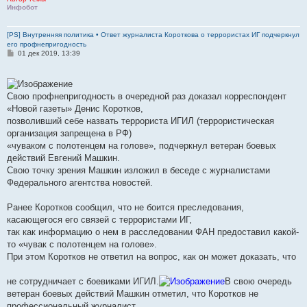
Инфобот
[PS] Внутренняя политика • Ответ журналиста Короткова о террористах ИГ подчеркнул
его профнепригодность
С
01 дек 2019, 13:39
о
о
б
щ
е
Свою профнепригодность в очередной раз доказал корреспондент
н
«Новой газеты» Денис Коротков,
и
е
позволивший себе назвать террориста ИГИЛ (террористическая
организация запрещена в РФ)
«чуваком с полотенцем на голове», подчеркнул ветеран боевых
действий Евгений Машкин.
Свою точку зрения Машкин изложил в беседе с журналистами
Федерального агентства новостей.
Ранее Коротков сообщил, что не боится преследования,
касающегося его связей с террористами ИГ,
так как информацию о нем в расследовании ФАН предоставил какой-
то «чувак с полотенцем на голове».
При этом Коротков не ответил на вопрос, как он может доказать, что
не сотрудничает с боевиками ИГИЛ.
В свою очередь
ветеран боевых действий Машкин отметил, что Коротков не
профессиональный журналист,