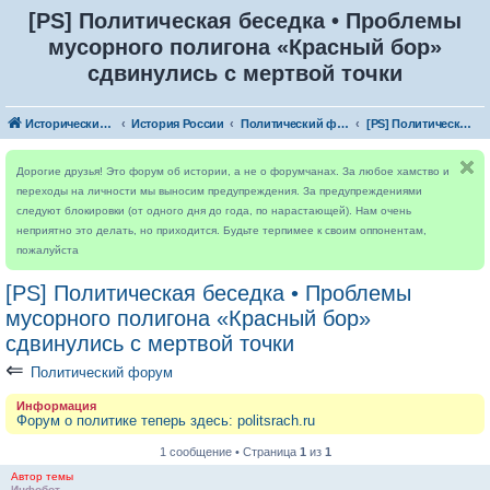
[PS] Политическая беседка • Проблемы
мусорного полигона «Красный бор»
сдвинулись с мертвой точки
Исторический форум
История России
Политический форум
[PS] Политическая беседка • Проблемы мусорного полигона «Красный бор» сдвинулись с мертвой точки
Дорогие друзья! Это форум об истории, а не о форумчанах. За любое хамство и
переходы на личности мы выносим предупреждения. За предупреждениями
следуют блокировки (от одного дня до года, по нарастающей). Нам очень
неприятно это делать, но приходится. Будьте терпимее к своим оппонентам,
пожалуйста
[PS] Политическая беседка • Проблемы
мусорного полигона «Красный бор»
сдвинулись с мертвой точки
⇐
Политический форум
Информация
Форум о политике теперь здесь: politsrach.ru
1 сообщение • Страница
1
из
1
Автор темы
Инфобот