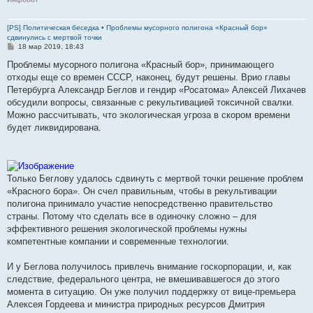
[PS] Политическая беседка • Проблемы мусорного полигона «Красный бор»
сдвинулись с мертвой точки
С
18 мар 2019, 18:43
о
о
Проблемы мусорного полигона «Красный бор», принимающего
б
отходы еще со времен СССР, наконец, будут решены. Врио главы
щ
е
Петербурга Александр Беглов и гендир «Росатома» Алексей Лихачев
н
обсудили вопросы, связанные с рекультивацией токсичной свалки.
и
е
Можно рассчитывать, что экологическая угроза в скором времени
будет ликвидирована.
Только Беглову удалось сдвинуть с мертвой точки решение проблем
«Красного бора». Он счел правильным, чтобы в рекультивации
полигона принимало участие непосредственно правительство
страны. Потому что сделать все в одиночку сложно – для
эффективного решения экологической проблемы нужны
компетентные компании и современные технологии.
И у Беглова получилось привлечь внимание госкорпорации, и, как
следствие, федерального центра, не вмешивавшегося до этого
момента в ситуацию. Он уже получил поддержку от вице-премьера
Алексея Гордеева и министра природных ресурсов Дмитрия