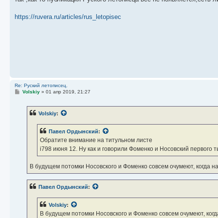
б
щ
е
https://ruvera.ru/articles/rus_letopisec
н
и
е
Re: Руский летописец.
С
Volskiy
»
01 апр 2019, 21:27
о
о
б
Volskiy
:
щ
е
н
Павел Ордынский
:
и
е
Обратите внимание на титульном листе
i798 июня 12. Ну как и говорили Фоменко и Носовский первого 
В будущем потомки Носовского и Фоменко совсем очумеют, когда на
Павел Ордынский
:
Volskiy
:
В будущем потомки Носовского и Фоменко совсем очумеют, когда