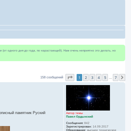
(от одного дня до года, по нарастающей). Нам очень неприятно это делать, но
Страница
1
из
7
1
2
3
4
5
7
Сл
158 сообщений
…
кописный памятник Руский
Автор темы
Павел Ордынский
Сообщения:
842
Зарегистрирован:
14.09.2017
Образование:
высшее техническое