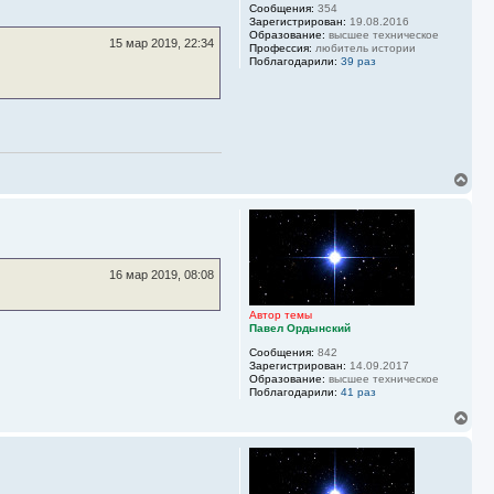
у
Сообщения:
354
Зарегистрирован:
19.08.2016
т
Образование:
высшее техническое
ь
15 мар 2019, 22:34
Профессия:
любитель истории
с
Поблагодарили:
39 раз
я
к
н
а
ч
а
л
у
В
е
р
н
у
т
ь
16 мар 2019, 08:08
с
я
Автор темы
к
Павел Ордынский
н
а
Сообщения:
842
ч
Зарегистрирован:
14.09.2017
а
Образование:
высшее техническое
Поблагодарили:
41 раз
л
у
В
е
р
н
у