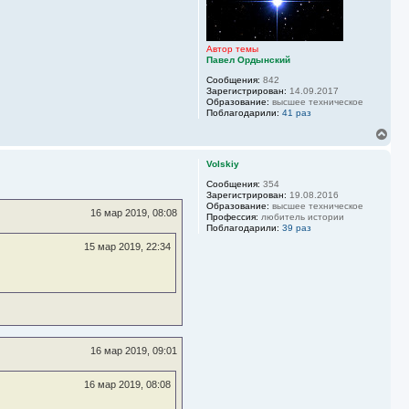
т
ь
с
я
Автор темы
к
Павел Ордынский
н
а
Сообщения:
842
ч
Зарегистрирован:
14.09.2017
а
Образование:
высшее техническое
Поблагодарили:
41 раз
л
у
В
е
р
Volskiy
н
у
Сообщения:
354
Зарегистрирован:
19.08.2016
т
Образование:
высшее техническое
ь
16 мар 2019, 08:08
Профессия:
любитель истории
с
Поблагодарили:
39 раз
я
15 мар 2019, 22:34
к
н
а
ч
а
л
у
16 мар 2019, 09:01
16 мар 2019, 08:08