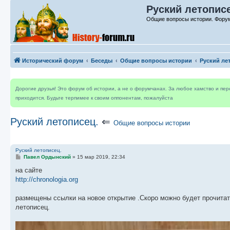
Руский летопис
Общие вопросы истории. Форум
Исторический форум
Беседы
Общие вопросы истории
Руский ле
Дорогие друзья! Это форум об истории, а не о форумчанах. За любое хамство и пе
приходится. Будьте терпимее к своим оппонентам, пожалуйста
Руский летописец.
⇐
Общие вопросы истории
Руский летописец.
С
Павел Ордынский
»
15 мар 2019, 22:34
о
о
на сайте
б
http://chronologia.org
щ
е
н
размещены ссылки на новое открытие .Скоро можно будет прочитать
и
е
летописец.