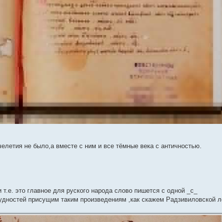
челетия не было,а вместе с ним и все тёмные века с античностью.
т.е. это главное для руского народа слово пишется с одной _с_
рудностей присущим таким произведениям ,как скажем Радзивиловской л