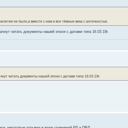
челетия не было,а вместе с ним и все тёмные века с античностью.
чнут читать документы нашей эпохи с датами типа 16.03.19г.
чнут читать документы нашей эпохи с датами типа 16.03.19г.
лишь некоторые отрывки в виде сравнений РЛ и ПВЛ.