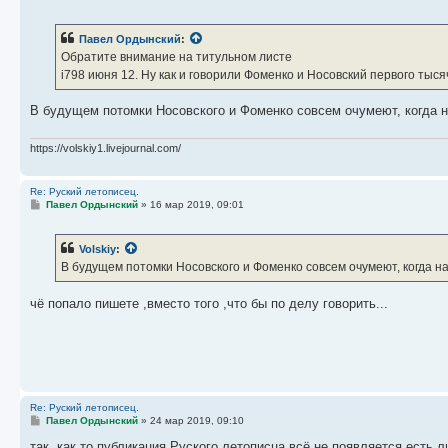
о
о
б
Павел Ордынский
:
щ
е
Обратите внимание на титульном листе
н
i798 июня 12. Ну как и говорили Фоменко и Носовский первого тыся
и
е
В будущем потомки Носовского и Фоменко совсем очумеют, когда на
https://volskiy1.livejournal.com/
Re: Руский летописец.
С
Павел Ордынский
»
16 мар 2019, 09:01
о
о
б
Volskiy
:
щ
е
В будущем потомки Носовского и Фоменко совсем очумеют, когда на
н
и
е
чё попало пишете ,вместо того ,что бы по делу говорить...
Re: Руский летописец.
С
Павел Ордынский
»
24 мар 2019, 09:10
о
о
так ,как то публикация Руского летописца всё не появляется,есть 