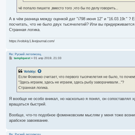
чё попало пишете ,вместо того ,что бы по делу говорить...
А в чём разница между оценкой дат "i798 июня 12" и "16.03.19г." ?
посчитать, что не было двух тысячелетий? Или вы придерживается п
Странная логика.
https://volskiy1.livejournal.com/
Re: Руский летописец.
С
tamplquest
»
01 апр 2019, 21:33
о
о
б
Volskiy
:
щ
е
Если Фоменко считает, что первого тысячелетия не было, то поче
н
"Здесь играем, здесь не играем, здесь рыбу заворачивали..."?
и
е
Странная логика.
Я вообще не особо вникал, но насколько я понял, он сопоставлял 
вращаться быстрей.
Вообще, что-то подобное фоменковским мыслям у меня тоже возник
арабское завоевание.
Re: Руский летописец.