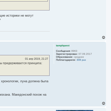
ущие историки не могут
?
В
е
р
tamplquest
н
у
Сообщения:
8963
Зарегистрирован:
07.09.2017
т
Образование:
среднее
ь
01 апр 2019, 21:27
Поблагодарили:
308 раз
с
 вы придерживается принципа:
я
к
н
а
ч
ь хронологии, луна должна была
а
л
у
изхана. Македонский похож на
В
е
р