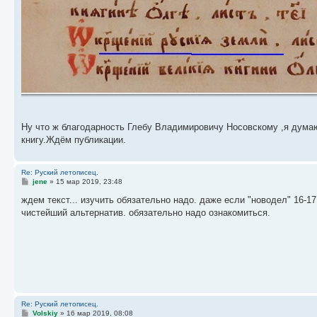
Ну что ж благодарность Глебу Владимировичу Носовскому ,я думаю ,
книгу.Ждём публикации.
Re: Руский летописец.
С
jene
»
15 мар 2019, 23:48
о
о
ждем текст... изучить обязательно надо. даже если "новодел" 16-17
б
чистейший альтернатив. обязательно надо ознакомиться.
щ
е
н
и
е
Re: Руский летописец.
С
Volskiy
»
16 мар 2019, 08:08