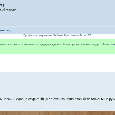
ец.
 об истории
тописец.
Профиль и результаты (Ребекка Шрамкова) -
TennisBB
.
реходы на личности мы выносим предупреждения. За предупреждениями следуют блокировки 
 новый (недавно открытый) ,а по сути конечно старый летописный и ру