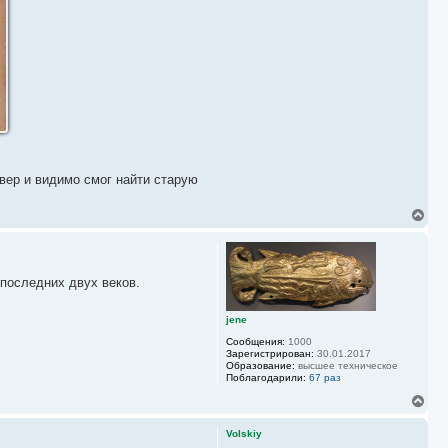
овер и видимо смог найти старую
В
е
р
н
у
 последних двух веков.
т
ь
с
jene
я
к
Сообщения:
1000
н
Зарегистрирован:
30.01.2017
Образование:
высшее техническое
а
Поблагодарили:
67 раз
ч
а
В
л
е
у
р
Volskiy
н