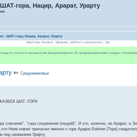
 ШАТ-гора, Нацир, Арарат, Урарту
рии
ев : ШАТ-гора, Нацир, Арарат, Урарту
Карточка тенниса - Циципас, рейтинг и результаты -
тут
.
реходы на личности мы выносим предупреждения. За предупреждениями следуют блокировки 
арту
⇐
Средневековье
КАЗБЕК ШАТ -ГОРА
 спасения", "гора сохранения (людей)". И это, конечно, не Арарат, а Эл
м,что Ноев ковчег причалил именно к горе Арарат.Библия (Тора) свидетель
ам под названием Урарту.