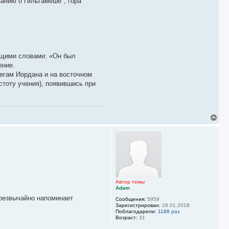
занию о Гильгамеше", гора
ющими словами: «Он был
ение.
егам Иордана и на восточном
 чистоту учения), появившись при
В
е
р
н
у
т
ь
с
я
к
Автор темы
Adam
н
а
чрезвычайно напоминает
Сообщения:
5959
ч
Зарегистрирован:
29.01.2018
а
Поблагодарили:
1188 раз
л
Возраст:
31
у