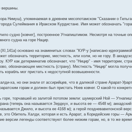
е вершины.
я гора Нимуш), упоминаемая в древнем месопотамском "Сказании о Гильг
 города Сулеймания в Иракском Курдистане. Имя может обозначать "гора
алило судно [ковчег], построенное Утнапиштимом. Несмотря на точные оп
много судна на горе Нацир.
(XI,141a) основано на знаменитых словах "КУР-у [написано идеограммой, 
ет обозначать территорию, местность, или холм, но не гору. В аккадс
ру. КУР как детерминатив обозначает, что "Ницир" - имя территории, стр
лово, обозначающее местность (страну). Местность "Ницир" могла получи
ть корабль мог пристать к недоступной возвышенности.
алди-ха, но они знали от ассирийцев, что в далекой стране Арарат-Урар
Араратским горам и должен был пристать Ноев ковчег. О какой-то конкрет
дь горе, торчавшей из залитой потопом земли: шумерский Ной — Утнапиш
ана (теперь она называется Зердкух, и высота ее — 4548 м); аккадски
называется Джило, и высота ее 4168 м); а герой поздневавилонской вер
е, это Обитель Халди, которая и есть Арарат, а Коридейские горы — Ар
е версии легенды соответствуют более низким горам, но, в то же время