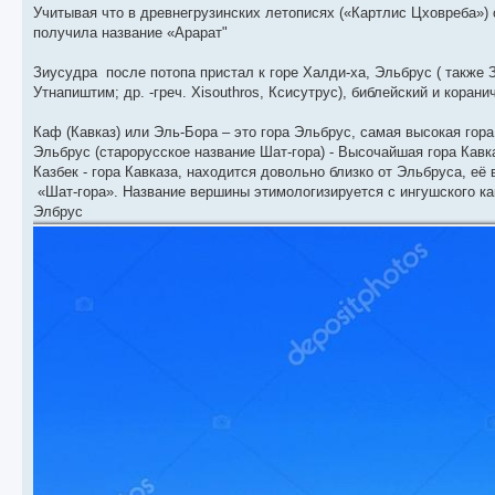
Учитывая что в древнегрузинских летописях («Картлис Цховреба») с
получила название «Арарат"
Зиусудра после потопа пристал к горе Халди-ха, Эльбрус ( также
Утнапиштим; др. -греч. Xisouthros, Ксисутрус), библейский и корани
Каф (Кавказ) или Эль-Бора – это гора Эльбрус, самая высокая гор
Эльбрус (старорусское название Шат-гора) - Высочайшая гора Кавка
Казбек - гора Кавказа, находится довольно близко от Эльбруса, её 
«Шат-гора». Название вершины этимологизируется с ингушского как 
Элбрус