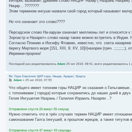
Интерес вызывает древнее слово НАЦИР Назир ( Назрань Наорей) ? 
Ницир....???????
Этим термином ингуши назвали свой город который называют матер
Но что означает это слово????
Персидское слово На-заруан означает миллионы лет и относится 
Зороастр и Назарет».слово назар также можно встретить в Индии. 
Согласно Плинию и Иосифу Флавию, известно, что секта назареев 
берегу Мертвого моря [151, XIII, 9; XV, 10]/(назореи (греч. ;;;;;;;;;),
Иеремии-пророке/
Последний раз редактировалось
Adam
25 окт 2018, 09:51, всего редактировалось 1 
Re: Гора Спасения: ШАТ-гора, Нацир, Арарат, Урарту
С
Adam
»
25 окт 2018, 07:55
о
о
Что общего имеет топоним горы НАЦИР из сказания о Гильгамеше..
б
с топонимами ( города) которые сохранились до наших дней в двух
щ
е
Гелия Ингушетия Назрань / Галилея Израиль Назарян ..?
н
и
е
Отправлено спустя 20 минут 55 секунд:
Нужно отметить что в трёх случаях термин НАЦИР имеет отношение
самоназвание Галга /ингушей, в прошлом жрецов, а также титулов 
Отправлено спустя 47 минут 43 секунды: