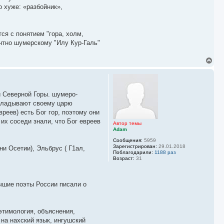
о хуже: «разбойник»,
тся с понятием "гора, холм,
лентно шумерскому "Илу Кур-Галь"
В
е
р
н
у
й Северной Горы. шумеро-
т
ь
докладывают своему царю
с
реев) есть Бог гор, поэтому они
я
 их соседи знали, что Бог евреев
к
Автор темы
Adam
н
а
Сообщения:
5959
ч
Зарегистрирован:
29.01.2018
и Осетии), Эльбрус ( Г1ал,
а
Поблагодарили:
1188 раз
л
Возраст:
31
у
учшие поэты России писали о
тимология, объяснения,
 на нахский язык, ингушский