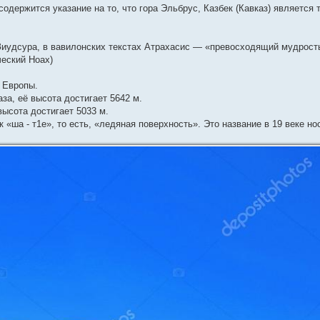
одержится указание на то, что гора Эльбрус, Казбек (Кавказ) является 
 Зиудсура, в вавилонских текстах Атрахасис — «превосходящий мудрост
ческий Ноах)
а Европы.
за, её высота достигает 5642 м.
высота достигает 5033 м.
«ша - т1е», то есть, «ледяная поверхность». Это название в 19 веке нос