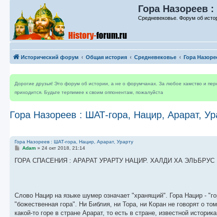
Гора Назореев :
Средневековье. Форум об исто
Исторический форум
Общая история
Средневековье
Гора Назоре
Дорогие друзья! Это форум об истории, а не о форумчанах. За любое хамство и пе
приходится. Будьте терпимее к своим оппонентам, пожалуйста
Гора Назореев : ШАТ-гора, Нацир, Арарат, Ур
Гора Назореев : ШАТ-гора, Нацир, Арарат, Урарту
С
Adam
»
24 окт 2018, 21:14
о
о
ГОРА СПАСЕНИЯ : АРАРАТ УРАРТУ НАЦИР. ХАЛДИ ХА ЭЛЬБРУС 
б
щ
е
н
и
е
Слово Нацир на языке шумер означает "хранящий". Гора Нацир - "гора
"божественная гора". Ни Библия, ни Тора, ни Коран не говорят о то
какой-то горе в стране Арарат, то есть в стране, известной историк