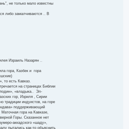
нь", не только мало известны
ся либо замалчиваются .. В
илея Израиль Назарян ..
ила гора, Казбек и гора
ушские)
, то есть Кавказ.
тречается на страницах Библии
сподин», «владыка.. Эл-
зских гор, Изриля , Сирии
о традиции индуистов, на горе
«тандава» поддерживающий
Маточная гора на Кавказе,
верной Горы. Сказанное нет
шумеро-аккадского «шаду»,
чалу пытались как-то объяснить