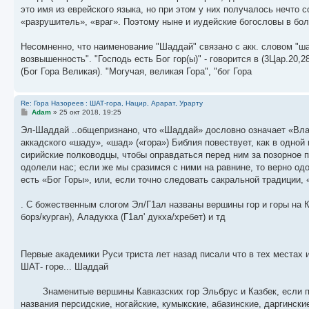
это имя из еврейского языка, но при этом у них получалось нечто 
«разрушитель», «враг». Поэтому ныне и иудейские богословы в бо
Несомненно, что наименование "Шаддай" связано с акк. словом "шадд
возвышенность". "Господь есть Бог гор(ы)" - говорится в (3Цар.20,
(Бог Гора Великая). "Могучая, великая Гора", "бог Гора
Re: Гора Назореев : ШАТ-гора, Нацир, Арарат, Урарту
С
Adam
»
25 окт 2018, 19:25
о
о
Эл-Шаддай ..общепризнано, что «Шаддай» дословно означает «Влады
б
аккадского «шаду», «шад» («гора») Библия повествует, как в одно
щ
е
сирийские полководцы, чтобы оправдаться перед ним за позорное по
н
одолели нас; если же мы сразимся с ними на равнине, то верно одол
и
е
есть «Бог Горы», или, если точно следовать сакральной традиции,
. С божественным слогом Эл/Г1ал названы вершины гор и горы на К
борз/курган), Аладукха (Г1ал' дукха/хребет) и тд
Первые академики Руси триста лет назад писали что в тех местах 
ШАТ- горе... Шаддай
Знаменитые вершины Кавказских гор Эльбрус и Казбек, если поп
названия персидские, ногайские, кумыкские, абазинские, даргински