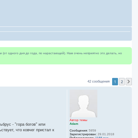
(от одного дня до года, по нарастающей). Нам очень неприятно это делать, но
1
2
Сл
42 сообщения
Автор темы
ьбрус - "гора богов" или
Adam
ствует, что ковчег пристал к
Сообщения:
5959
Зарегистрирован:
29.01.2018
Поблагодарили:
1188 раз