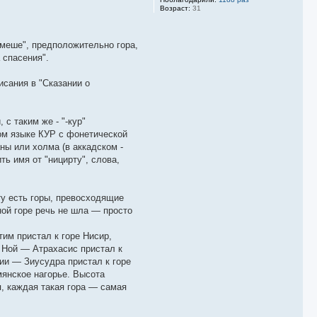
Возраст:
31
амеше", предположительно гора,
 спасения".
исания в "Сказании о
с таким же - "-кур"
ком языке КУР с фонетической
аны или холма (в аккадском -
ть имя от "ницирту", слова,
ту есть горы, превосходящие
ной горе речь не шла — просто
тим пристал к горе Нисир,
й Ной — Атрахасис пристал к
сии — Зиусудра пристал к горе
мянское нагорье. Высота
, каждая такая гора — самая