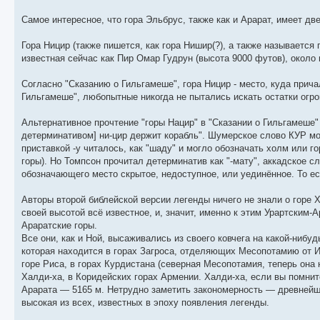
Самое интересное, что гора Эльбрус, также как и Арарат, имеет дв
Гора Ницир (также пишется, как гора Нишир(?), а также называетс
известная сейчас как Пир Омар Гудрун (высота 9000 футов), около
Согласно "Сказанию о Гильгамеше", гора Ницир - место, куда прич
Гильгамеше", любопытные никогда не пытались искать остатки огро
Альтернативное прочтение "горы Нацир" в "Сказании о Гильгамеше" 
детерминативом] ни-цир держит корабль". Шумерское слово КУР мож
приставкой -у читалось, как "шаду" и могло обозначать холм или го
горы). Но Томпсон прочитал детерминатив как "-мату", аккадское с
обозначающего место скрытое, недоступное, или уединённое. То ес
Авторы второй библейской версии легенды ничего не знали о горе Х
своей высотой всё известное, и, значит, именно к этим Урартским-
Араратские горы.
Все они, как и Ной, высаживались из своего ковчега на какой-нибу
которая находится в горах Загроса, отделяющих Месопотамию от Ир
горе Риса, в горах Курдистана (северная Месопотамия, теперь она 
Халди-ха, в Коридейских горах Армении. Халди-ха, если вы помнит
Арарата — 5165 м. Нетрудно заметить закономерность — древнейши
высокая из всех, известных в эпоху появления легенды.