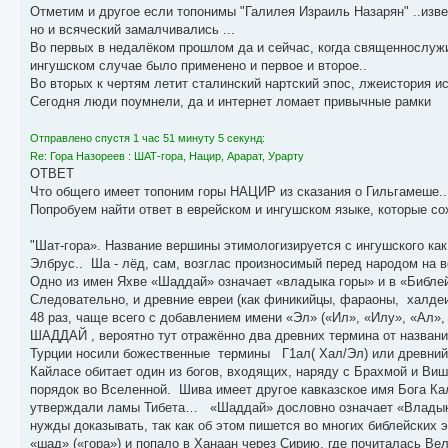
Отметим и другое если топонимы "Галилея Израиль Назарян" ..изве
но и всяческий замалчивались ...
Во первых в недалёком прошлом да и сейчас, когда священнослужи
ингушском случае было применено и первое и второе..
Во вторых к чертям летит сталинский нартский эпос, лжеистория ис
Сегодня люди поумнели, да и интернет ломает привычные рамки
Отправлено спустя 1 час 51 минуту 5 секунд:
Re: Гора Назореев : ШАТ-гора, Нацир, Арарат, Урарту
ОТВЕТ
Что общего имеет топоним горы НАЦИР из сказания о Гильгамеше..
Попробуем найти ответ в еврейском и ингушском языке, которые со
"Шат-гора». Название вершины этимологизируется с ингушского как «
Элбрус.. Ша - лёд, сам, возглас произносимый перед народом на во
Одно из имен Яхве «Шаддай» означает «владыка горы» и в «Библейс
Следовательно, и древние евреи (как финикийцы, фараоны, халдеи
48 раз, чаще всего с добавлением имени «Эл» («Ил», «Илу», «Ал», 
ШАДДАЙ , вероятно тут отражённо два древних термина от названи
Турции носили божественные термины Г1ал( Хал/Эл) или древний э
Кайласе обитает один из богов, входящих, наряду с Брахмой и Ви
порядок во Вселенной. Шива имеет другое кавказское имя Бога К
утверждали ламы Тибета… «Шаддай» дословно означает «Владыка Го
нужды доказывать, так как об этом пишется во многих библейских 
«шад» («гора») и попало в Ханаан через Сирию, где почиталась Ве