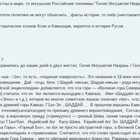
стны в мире, то ингушские Российские топонимы "Гелия Ингушетия Назра
тели политики не могут объяснить , факты истории, то либо уничтожают
торических клонов Алан и Кавказцев, вероятно и история Русов ..
.?
хранились до наших дней в двух местах; Гелия Ингушетия Назрань / Гал
ша - т1е», то есть, «ледяная поверхность». Это название в 19 веке нос
звещении . Дай - отцы, боги. ( Шадий- някъан, Шадаж-някьан - рода инг
кой энциклопедии» добавляется, что эта гора — «Великая гора Севера»
) считали, что их бог является выходцем с Кавказа.. Имя «Шаддай» вс
«Элох» и т.д.), которое во многих семитских языках означает «бог», «го
и древней горы Кавказ; Г1ал-Эл , ШАДДАЙ ... В прошлом вершины Кавка
тноним(халха/халдеи) по признаку древнего вероисповедания, Согласн
шну, в верховную триаду («тримурти») — грозный Шива, своим танцем 
алу/ Г1ал/Хал. Индийский бог Калу-Шива. Еврейский бог Эл- ШАДДАЙ . 
ры», «Горный Бог», но бог не просто абстрактной горы, а Великой Се
энциклопедиях и справочниках. Считается, что это слово происходит из 
ликая Гора Севера – место обитания верховного божества. Раввины пона