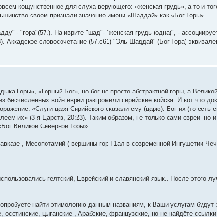
совсем кощунственное для слуха верующего: «женская грудь», а то и тог
льшинстве своем признали значение имени «Шаддай» как «Бог Горы».
у" - "гора"(57.). На иврите "шад"- "женская грудь (одна)", - ассоциируе
28). Аккадское словосочетание (57.с61) "Эль Шаддай" (Бог Гора) эквива
ка Горы», «Горный Бог», но бог не просто абстрактной горы, а Велико
й из бесчисленных войн евреи разгромили сирийские войска. И вот что 
ражение: «Слуги царя Сирийского сказали ему (царю): Бог их (то есть ев
еем их» (3-я Царств, 20:23). Таким образом, не только сами евреи, но и
 «Бог Великой Северной Горы».
авказе , Месопотамий ( вершины гор Г1ал в современной Ингушетии Чечн
использовались гелтский, Еврейский и славянский язык.. После этого л
робуете найти этимологию данным названиям, к Ваши услугам будут э
е, осетинские, цыганские , Арабские, французские, но не найдёте ссылки