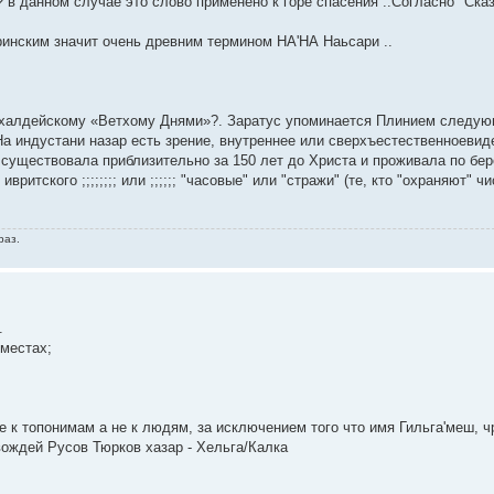
в данном случае это слово применено к горе спасения ..Согласно "Ска
инским значит очень древним термином НА'НА Наьсари ..
к халдейскому «Ветхому Днями»?. Заратус упоминается Плинием следу
На индустани назар есть зрение, внутреннее или сверхъестественноевид
существовала приблизительно за 150 лет до Христа и проживала по бер
 от ивритского ;;;;;;;; или ;;;;;; "часовые" или "стражи" (те, кто "охраняют"
раз.
.
 местах;
 к топонимам а не к людям, за исключением того что имя Гильга'меш, 
вождей Русов Тюрков хазар - Хельга/Калка