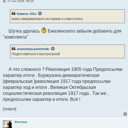
С
17 сен 2018, 09:24
о
о
б
Камиль Абэ
:
щ
е
книгу американского историка и советолога
н
и
е
Шутка удалась
Бжезинского забыли добавить для
"комплекта"
anastasiya.pasternak
:
Подготовиться к контрольной
А что сложного ? Революция 1905 года Предпосылки
характер итоги . Буржуазно-демократическая
(февральская )революция 1917 года предпосылки
характер ход и итоги . Великая Октябрьская
социалистическая революция 1917 года . Так же ,
предпосылки характер и итоги. Всё !
[/indent]
Евелина