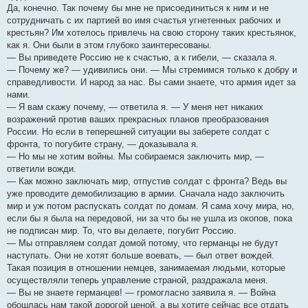
Да, конечно. Так почему бы мне не присоединиться к ним и не
сотрудничать с их партией во имя счастья угнетенных рабочих и
крестьян? Им хотелось привлечь на свою сторону таких крестьянок,
как я. Они были в этом глубоко заинтересованы.
— Вы приведете Россию не к счастью, а к гибели, — сказала я.
— Почему же? — удивились они. — Мы стремимся только к добру и
справедливости. И народ за нас. Вы сами знаете, что армия идет за
нами.
— Я вам скажу почему, — ответила я. — У меня нет никаких
возражений против ваших прекрасных планов преобразования
России. Но если в теперешней ситуации вы заберете солдат с
фронта, то погубите страну, — доказывала я.
— Но мы не хотим войны. Мы собираемся заключить мир, —
ответили вожди.
— Как можно заключать мир, отпустив солдат с фронта? Ведь вы
уже проводите демобилизацию в армии. Сначала надо заключить
мир и уж потом распускать солдат по домам. Я сама хочу мира, но,
если бы я была на передовой, ни за что бы не ушла из окопов, пока
не подписан мир. То, что вы делаете, погубит Россию.
— Мы отправляем солдат домой потому, что германцы не будут
наступать. Они не хотят больше воевать, — был ответ вождей.
Такая позиция в отношении немцев, занимаемая людьми, которые
осуществляли теперь управление страной, раздражала меня.
— Вы не знаете германцев! — громогласно заявила я. — Война
обошлась нам такой дорогой ценой, а вы хотите сейчас все отдать