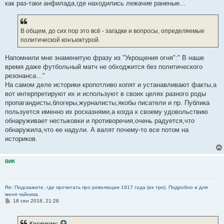
как раз-таки анфилада,где находились лежачие раненые...
В общем, до сих пор это всё - загадки и вопросы, определяемые
политической конъюктурой.
Напомнили мне знаменитую фразу из "Укрощения огня":" В наше
время даже футбольный матч не обходжится без политического
резонанса…"
На самом деле историки кропотливо копят и устанавливают факты,а
вот интерпретируют их и используют в своих целях разного роды
пропагандисты,блогеры,журналисты,якобы писатели и пр. Публика
пользуется именно их росказнями,а когда к своему удовольствию
обнаруживает нестыковки и противоречия,очень радуется,что
обнаружила,что ее надули. А валят почему-то все потом на
историков.
ВИК
Re: Подскажите, где прочитать про революции 1917 года (их три). Подробно и для
меня чайника.
С
18 сен 2018, 21:28
о
о
б
Косичкин
: