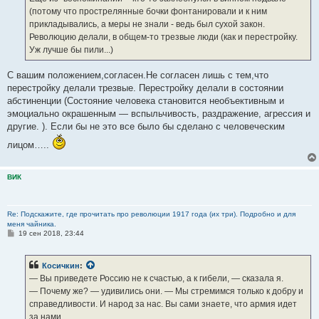
(потому что прострелянные бочки фонтанировали и к ним
прикладывались, а меры не знали - ведь был сухой закон.
Революцию делали, в общем-то трезвые люди (как и перестройку.
Уж лучше бы пили...)
С вашим положением,согласен.Не согласен лишь с тем,что
перестройку делали трезвые. Перестройку делали в состоянии
абстиненции (Состояние человека становится необъективным и
эмоциально окрашенным — вспыльчивость, раздражение, агрессия и
другие. ). Если бы не это все было бы сделано с человеческим
лицом…..
ВИК
Re: Подскажите, где прочитать про революции 1917 года (их три). Подробно и для
меня чайника.
С
19 сен 2018, 23:44
о
о
б
Косичкин
:
щ
е
— Вы приведете Россию не к счастью, а к гибели, — сказала я.
н
— Почему же? — удивились они. — Мы стремимся только к добру и
и
е
справедливости. И народ за нас. Вы сами знаете, что армия идет
за нами.