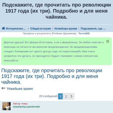
Подскажите, где прочитать про революции
1917 года (их три). Подробно и для меня
чайника.
Исторический форум
Общая история
Новейшее время
Подскажите, где прочитать про революции 1917 года (их три). Подробно и для меня чайника.
Профиль и результаты (Ребекка Шрамкова) -
TennisBB
.
Дорогие друзья! Это форум об истории, а не о форумчанах. За любое хамство и
переходы на личности мы выносим предупреждения. За предупреждениями
следуют блокировки (от одного дня до года, по нарастающей). Нам очень
неприятно это делать, но приходится. Будьте терпимее к своим оппонентам,
пожалуйста
Подскажите, где прочитать про революции
1917 года (их три). Подробно и для меня
чайника.
⇐
Новейшее время
1
2
След.
28 сообщений
Автор темы
anastasiya.pasternak