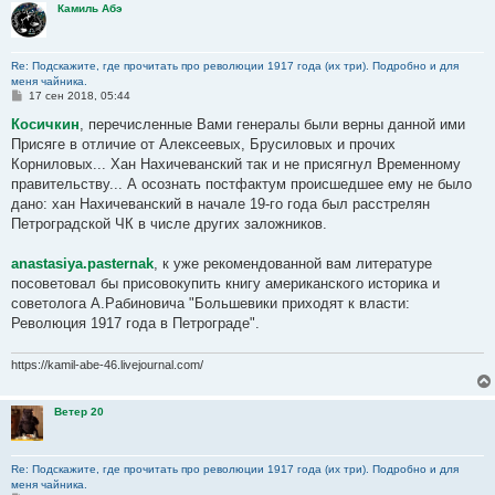
Камиль Абэ
Re: Подскажите, где прочитать про революции 1917 года (их три). Подробно и для
меня чайника.
С
17 сен 2018, 05:44
о
о
Косичкин
, перечисленные Вами генералы были верны данной ими
б
Присяге в отличие от Алексеевых, Брусиловых и прочих
щ
е
Корниловых... Хан Нахичеванский так и не присягнул Временному
н
правительству... А осознать постфактум происшедшее ему не было
и
е
дано: хан Нахичеванский в начале 19-го года был расстрелян
Петроградской ЧК в числе других заложников.
anastasiya.pasternak
, к уже рекомендованной вам литературе
посоветовал бы присовокупить книгу американского историка и
советолога А.Рабиновича "Большевики приходят к власти:
Революция 1917 года в Петрограде".
https://kamil-abe-46.livejournal.com/
Ветер 20
Re: Подскажите, где прочитать про революции 1917 года (их три). Подробно и для
меня чайника.