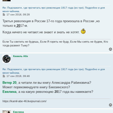
Re: Подскажите, где прочитать про революции 1917 года (их три). Подробно и для
меня чайника.
С
17 сен 2018, 09:28
о
о
Третья революция в России 17-го года произошла в России ,но
б
только в
20
17-м.
щ
е
Когда ничего не читают.не знают и знать не хотят.
н
и
е
Если Ты светить не будешь, Если Я гореть не буду, Если Мы сиять не будем, Кто
тогда развеет Тьму?
Камиль Абэ
Re: Подскажите, где прочитать про революции 1917 года (их три). Подробно и для
меня чайника.
С
17 сен 2018, 09:46
о
о
Ветер 20
, а читали ли вы книгу Александра Рабиновича?
б
Может порекомендуете книгу Бжезинского?
щ
е
Евелина
, а на какую революцию
20
17 года вы намекаете?
н
и
е
https://kamil-abe-46.livejournal.com/
Евелина