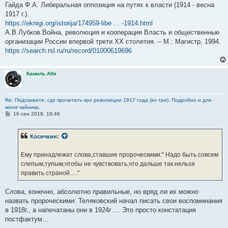
Гайда Ф.А. Либеральная оппозиция на путях к власти (1914 - весна
1917 г.).
https://eknigi.org/istorija/174959-libe ... -1914.html
А.В.Лубков.Война, революция и кооперация Власть и общественные
организации России впервой трети ХХ столетия. – М.: Магистр, 1994.
https://search.rsl.ru/ru/record/01000619696
Камиль Абэ
Re: Подскажите, где прочитать про революции 1917 года (их три). Подробно и для
меня чайника.
С
16 сен 2018, 18:46
о
о
б
Косичкин
:
щ
е
н
Ему принадлежат слова,ставшие пророческими:" Надо быть совсем
и
е
слепым,тупым,чтобы не чувствовать,что дальше так нельзя
править страной…."
Слова, конечно, абсолютно правильные, но вряд ли их можно
назвать пророческими: Теляковский начал писать свои воспоминания
в 1918г., а напечатаны они в 1924г…. Это просто констатация
постфактум…