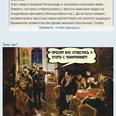
и
е
Я вот живу в бывшем Петрограде и, регулярно проезжая мимо
Зимнего, пытаюсь отфильтровать с юности навязшие кадры из
позднейших фильмов (Эйзенштейна и пр.). Да не было никаких
прожекторов и яростных перестрелок! Никто не захотел защищать
Временное правительство (кроме женского батальона). Отряд
Нажмите, чтобы раскрыть...
Антонова-Овсеенко долго блуждал в тёмном дворце, прежде чем
отыскать кучку перепуганных демократов.
"Аврора" стреляла или не стреляла по дворцу? Современные
коммунисты говорят, что выстрел был был холостой ("сигнальный"),
Типо так?
так что шедевр Растрелли не пострадал. А из школьного детства я
вынес фотографию развороченной комнаты (
"сюда попал снаряд
"Авроры"
). Да ещё и пушки Петропавловской крепости тоже не
молчали...