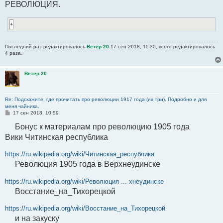
РЕВОЛЮЦИЯ.
Последний раз редактировалось
Ветер 20
17 сен 2018, 11:30, всего редактировалось
4 раза.
Ветер 20
Re: Подскажите, где прочитать про революции 1917 года (их три). Подробно и для
меня чайника.
С
17 сен 2018, 10:59
о
о
Бонус к материалам про революцию 1905 года
б
Вики Читинская республика
щ
е
н
https://ru.wikipedia.org/wiki/Читинская_республика
и
е
Революция 1905 года в Верхнеудинске
https://ru.wikipedia.org/wiki/Революция ... хнеудинске
Восстание_на_Тихорецкой
https://ru.wikipedia.org/wiki/Восстание_на_Тихорецкой
и на закуску