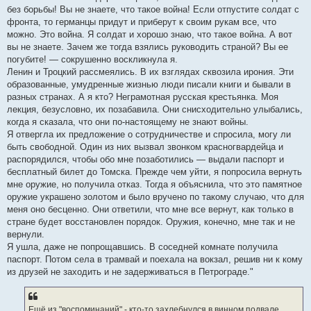
без борьбы! Вы не знаете, что такое война! Если отпустите солдат с
фронта, то германцы придут и приберут к своим рукам все, что
можно. Это война. Я солдат и хорошо знаю, что такое война. А вот
вы не знаете. Зачем же тогда взялись руководить страной? Вы ее
погубите! — сокрушенно воскликнула я.
Ленин и Троцкий рассмеялись. В их взглядах сквозила ирония. Эти
образованные, умудренные жизнью люди писали книги и бывали в
разных странах. А я кто? Неграмотная русская крестьянка. Моя
лекция, безусловно, их позабавила. Они снисходительно улыбались,
когда я сказала, что они по-настоящему не знают войны.
Я отвергла их предложение о сотрудничестве и спросила, могу ли
быть свободной. Один из них вызвал звонком красногвардейца и
распорядился, чтобы обо мне позаботились — выдали паспорт и
бесплатный билет до Томска. Прежде чем уйти, я попросила вернуть
мне оружие, но получила отказ. Тогда я объяснила, что это памятное
оружие украшено золотом и было вручено по такому случаю, что для
меня оно бесценно. Они ответили, что мне все вернут, как только в
стране будет восстановлен порядок. Оружия, конечно, мне так и не
вернули.
Я ушла, даже не попрощавшись. В соседней комнате получила
паспорт. Потом села в трамвай и поехала на вокзал, решив ни к кому
из друзей не заходить и не задерживаться в Петрограде."
Ещё из "воспоминаний" - кто-то захлебнулся в винном подвале