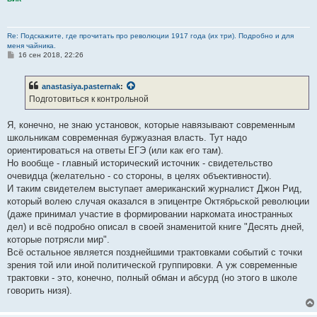
Re: Подскажите, где прочитать про революции 1917 года (их три). Подробно и для
меня чайника.
С
16 сен 2018, 22:26
о
о
б
anastasiya.pasternak
:
щ
е
Подготовиться к контрольной
н
и
е
Я, конечно, не знаю установок, которые навязывают современным
школьникам современная буржуазная власть. Тут надо
ориентироваться на ответы ЕГЭ (или как его там).
Но вообще - главный исторический источник - свидетельство
очевидца (желательно - со стороны, в целях объективности).
И таким свидетелем выступает американский журналист Джон Рид,
который волею случая оказался в эпицентре Октябрьской революции
(даже принимал участие в формировании наркомата иностранных
дел) и всё подробно описал в своей знаменитой книге "Десять дней,
которые потрясли мир".
Всё остальное является позднейшими трактовками событий с точки
зрения той или иной политической группировки. А уж современные
трактовки - это, конечно, полный обман и абсурд (но этого в школе
говорить низя).