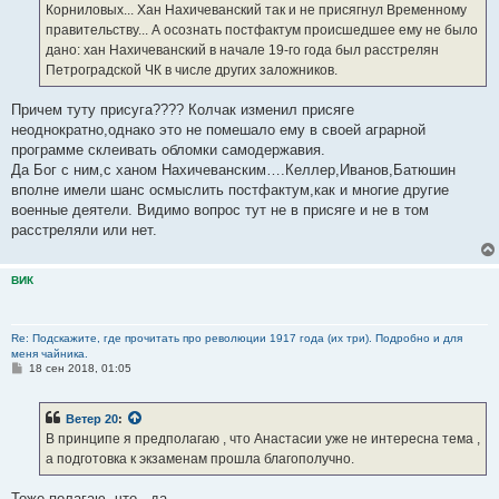
е
Корниловых... Хан Нахичеванский так и не присягнул Временному
правительству... А осознать постфактум происшедшее ему не было
дано: хан Нахичеванский в начале 19-го года был расстрелян
Петроградской ЧК в числе других заложников.
Причем туту присуга???? Колчак изменил присяге
неоднократно,однако это не помешало ему в своей аграрной
программе склеивать обломки самодержавия.
Да Бог с ним,с ханом Нахичеванским….Келлер,Иванов,Батюшин
вполне имели шанс осмыслить постфактум,как и многие другие
военные деятели. Видимо вопрос тут не в присяге и не в том
расстреляли или нет.
ВИК
Re: Подскажите, где прочитать про революции 1917 года (их три). Подробно и для
меня чайника.
С
18 сен 2018, 01:05
о
о
б
Ветер 20
:
щ
е
В принципе я предполагаю , что Анастасии уже не интересна тема ,
н
а подготовка к экзаменам прошла благополучно.
и
е
Тоже полагаю, что - да.