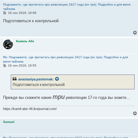
Подскажите, где прочитать про революции 1917 года (их три). Подробно и для меня
чайника.
С
16 сен 2018, 16:09
о
о
Подготовиться к контрольной
б
щ
е
н
и
Камиль Абэ
е
Re: Подскажите, где прочитать про революции 1917 года (их три). Подробно и для
меня чайника.
С
16 сен 2018, 16:55
о
о
б
anastasiya.pasternak
:
щ
е
Подготовиться к контрольной
н
и
е
три
Прежде вы скажите какие
революции 17-го года вы знаете...
https://kamil-abe-46.livejournal.com/
Samuel
Re: Подскажите, где прочитать про революции 1917 года (их три). Подробно и для