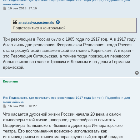
меня чайника.
С
16 сен 2018, 17:16
о
о
б
anastasiya.pasternak
:
щ
е
Подготовиться к контрольной
н
и
е
Три революции в России было с 1905 года по 1917 год. А в 1917 году
было лишь две революции: Февральская Революция, когда Россия
стала республикой парламентской во главе с Керенским. А вторая -
это Революция Октябрьская, а точнее тогда произошёл переворот
большевиков во главе с Троцким и Лениным и на деньги Германии
вражеской.
Косичкин
Re: Подскажите, где прочитать про революции 1917 года (их три). Подробно и для
меня чайника.
С
16 сен 2018, 18:27
о
о
Что касается духовной жизни России начала 20 века и самой
б
атмосферы этой жизни ,наверное,целесообразно почитать
щ
е
Владимира Теляковского -бывшего директора Императорского
н
театра. Его воспоминания возможно использовать как
и
е
источник,причем источник малораскрученный,который придаст