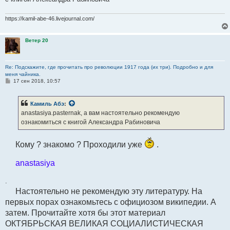
и
е
https://kamil-abe-46.livejournal.com/
Ветер 20
Re: Подскажите, где прочитать про революции 1917 года (их три). Подробно и для
меня чайника.
С
17 сен 2018, 10:57
о
о
б
Камиль Абэ
:
щ
е
anastasiya.pasternak, а вам настоятельно рекомендую
н
ознакомиться с книгой Александра Рабиновича
и
е
Кому ? знакомо ? Проходили уже
.
anastasiya
.
Настоятельно не рекомендую эту литературу. На
первых порах ознакомьтесь с официозом википедии. А
затем. Прочитайте хотя бы этот материал
ОКТЯБРЬСКАЯ ВЕЛИКАЯ СОЦИАЛИСТИЧЕСКАЯ