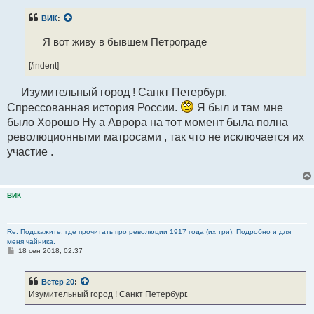
о
б
ВИК
:
щ
е
н
Я вот живу в бывшем Петрограде
и
е
[/indent]
Изумительный город ! Санкт Петербург.
Спрессованная история России.
Я был и там мне
было Хорошо Ну а Аврора на тот момент была полна
революционными матросами , так что не исключается их
участие .
ВИК
Re: Подскажите, где прочитать про революции 1917 года (их три). Подробно и для
меня чайника.
С
18 сен 2018, 02:37
о
о
б
Ветер 20
:
щ
е
Изумительный город ! Санкт Петербург.
н
и