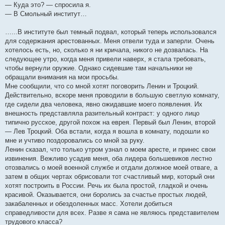
— Куда это? — спросила я.
— В Смольный институт…
…...В институте был темный подвал, который теперь использовался
для содержания арестованных. Меня отвели туда и заперли. Очень
хотелось есть, но, сколько я ни кричала, никого не дозвалась. На
следующее утро, когда меня привели наверх, я стала требовать,
чтобы вернули оружие. Однако сидевшие там начальники не
обращали внимания на мои просьбы.
Мне сообщили, что со мной хотят поговорить Ленин и Троцкий.
Действительно, вскоре меня проводили в большую светлую комнату,
где сидели два человека, явно ожидавшие моего появления. Их
внешность представляла разительный контраст: у одного лицо
типично русское, другой похож на еврея. Первый был Ленин, второй
— Лев Троцкий. Оба встали, когда я вошла в комнату, подошли ко
мне и учтиво поздоровались со мной за руку.
Ленин сказал, что только утром узнал о моем аресте, и принес свои
извинения. Вежливо усадив меня, оба лидера большевиков лестно
отозвались о моей военной службе и отдали должное моей отваге, а
затем в общих чертах обрисовали тот счастливый мир, который они
хотят построить в России. Речь их была простой, гладкой и очень
красивой. Оказывается, они боролись за счастье простых людей,
закабаленных и обездоленных масс. Хотели добиться
справедливости для всех. Разве я сама не являюсь представителем
трудового класса?