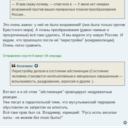
— Я вам скажу почему, — ответила я. — У меня нет никаких
возражений против ваших прекрасных планов преобразования
России...
Это очень важно: у неё не было возражений! (она была только против
Брестского мира). А планы преобразования (давно чаемые и
просроченные) всё-таки удались. И мы видели эту новую Россию. И
видим, что произошло после её "перестройки" (конрреволюции).
Очень легко сравнить.
Отправлено спустя 6 минут 34 секунды:
Косичкин
:
Перестройку делали в состоянии абстиненции (Состояние
человека становится необъективным и эмоциально окрашенным —
вспыльчивость, раздражение, агрессия и другие. ).
Вот-вот и я об этом: "абстиненция" провоцирует неадекватные
реакции...
Уже писал в параллельной теме, что мусульманский терроризм
обусловлен их запретом на алкоголь.
Всё-таки прав был св. Владимир, изрекший:
"Руси есть веселие
пити - не можем без того быти!"