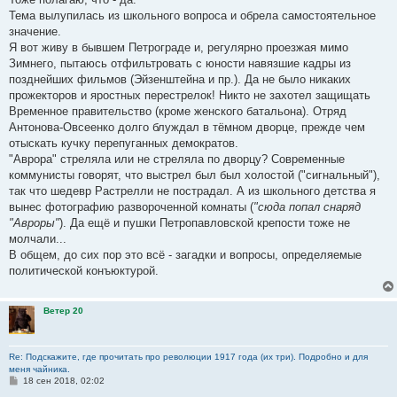
Тема вылупилась из школьного вопроса и обрела самостоятельное
значение.
Я вот живу в бывшем Петрограде и, регулярно проезжая мимо
Зимнего, пытаюсь отфильтровать с юности навязшие кадры из
позднейших фильмов (Эйзенштейна и пр.). Да не было никаких
прожекторов и яростных перестрелок! Никто не захотел защищать
Временное правительство (кроме женского батальона). Отряд
Антонова-Овсеенко долго блуждал в тёмном дворце, прежде чем
отыскать кучку перепуганных демократов.
"Аврора" стреляла или не стреляла по дворцу? Современные
коммунисты говорят, что выстрел был был холостой ("сигнальный"),
так что шедевр Растрелли не пострадал. А из школьного детства я
вынес фотографию развороченной комнаты (
"сюда попал снаряд
"Авроры"
). Да ещё и пушки Петропавловской крепости тоже не
молчали...
В общем, до сих пор это всё - загадки и вопросы, определяемые
политической конъюктурой.
Ветер 20
Re: Подскажите, где прочитать про революции 1917 года (их три). Подробно и для
меня чайника.
С
18 сен 2018, 02:02
о