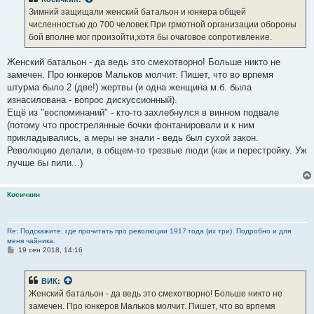
щ
е
Зимний защищали женский батальон и юнкера общей
н
численностью до 700 человек.При грмотной организации обороны
и
е
бой вполне мог произойти,хотя бы очаговое сопротивление.
Женский батальон - да ведь это смехотворно! Больше никто не
замечен. Про юнкеров Мальков молчит. Пишет, что во врпемя
штурма было 2 (две!) жертвы (и одна женщина м.б. была
изнасилована - вопрос дискуссионный).
Ещё из "воспоминаний" - кто-то захлебнулся в винном подвале
(потому что прострелянные бочки фонтанировали и к ним
прикладывались, а меры не знали - ведь был сухой закон.
Революцию делали, в общем-то трезвые люди (как и перестройку. Уж
лучше бы пили...)
Косичкин
Re: Подскажите, где прочитать про революции 1917 года (их три). Подробно и для
меня чайника.
С
19 сен 2018, 14:16
о
о
б
ВИК
:
щ
е
Женский батальон - да ведь это смехотворно! Больше никто не
н
замечен. Про юнкеров Мальков молчит. Пишет, что во врпемя
и