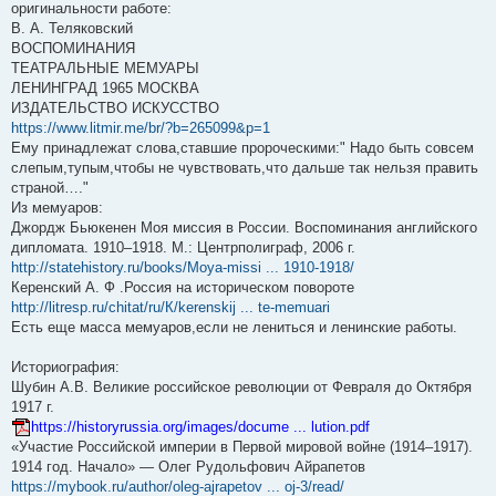
оригинальности работе:
В. А. Теляковский
ВОСПОМИНАНИЯ
ТЕАТРАЛЬНЫЕ МЕМУАРЫ
ЛЕНИНГРАД 1965 МОСКВА
ИЗДАТЕЛЬСТВО ИСКУССТВО
https://www.litmir.me/br/?b=265099&p=1
Ему принадлежат слова,ставшие пророческими:" Надо быть совсем
слепым,тупым,чтобы не чувствовать,что дальше так нельзя править
страной…."
Из мемуаров:
Джордж Бьюкенен Моя миссия в России. Воспоминания английского
дипломата. 1910–1918. М.: Центрполиграф, 2006 г.
http://statehistory.ru/books/Moya-missi ... 1910-1918/
Керенский А. Ф .Россия на историческом повороте
http://litresp.ru/chitat/ru/К/kerenskij ... te-memuari
Есть еще масса мемуаров,если не лениться и ленинские работы.
Историография:
Шубин А.В. Великие российское революции от Февраля до Октября
1917 г.
https://historyrussia.org/images/docume ... lution.pdf
«Участие Российской империи в Первой мировой войне (1914–1917).
1914 год. Начало» — Олег Рудольфович Айрапетов
https://mybook.ru/author/oleg-ajrapetov ... oj-3/read/