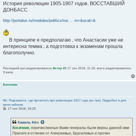
История революции 1905-1907 годов. ВОССТАВШИЙ
ДОНБАСС
http://portalus.ru/modules/politics/rus ... m=&ucat=&
В принципе я предполагаю , что Анастасии уже не
интересна темма , а подготовка к экзаменам прошла
благополучно.
Последний раз редактировалось
Ветер 20
17 сен 2018, 11:18, всего редактировалось
3 раза.
Косичкин
Re: Подскажите, где прочитать про революции 1917 года (их три). Подробно и для
меня чайника.
С
17 сен 2018, 19:25
о
о
б
Камиль Абэ
:
щ
е
Косичкин
, перечисленные Вами генералы были верны данной ими
н
Присяге в отличие от Алексеевых, Брусиловых и прочих
и