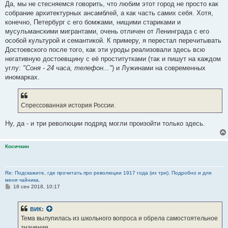
е
Да, мы не стесняемся говорить, что любим этот город не просто как
собрание архитектурных ансамблей, а как часть самих себя. Хотя,
конечно, Петербург с его бомжами, нищими стариками и
мусульманскими мигрантами, очень отличен от Ленинграда с его
особой культурой и семантикой. К примеру, я перестал перечитывать
Достоевского после того, как эти уроды реализовали здесь всю
негативную достоевщину с её проститутками (так и пишут на каждом
углу:
"Соня - 24 часа, телефон..."
) и Лужинами на современных
иномарках.
Спрессованная история России.
Ну, да - и три революции подряд могли произойти только здесь.
Косичкин
Re: Подскажите, где прочитать про революции 1917 года (их три). Подробно и для
меня чайника.
С
18 сен 2018, 10:17
о
о
б
ВИК
:
щ
е
Тема вылупилась из школьного вопроса и обрела самостоятельное
н
значение.