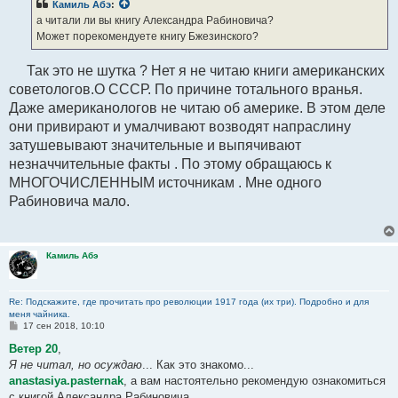
Камиль Абэ
:
щ
е
а читали ли вы книгу Александра Рабиновича?
н
Может порекомендуете книгу Бжезинского?
и
е
Так это не шутка ? Нет я не читаю книги американских
советологов.О СССР. По причине тотального вранья.
Даже американологов не читаю об америке. В этом деле
они привирают и умалчивают возводят напраслину
затушевывают значительные и выпячивают
незначчительные факты . По этому обращаюсь к
МНОГОЧИСЛЕННЫМ источникам . Мне одного
Рабиновича мало.
Камиль Абэ
Re: Подскажите, где прочитать про революции 1917 года (их три). Подробно и для
меня чайника.
С
17 сен 2018, 10:10
о
о
Ветер 20
,
б
Я не читал, но осуждаю
... Как это знакомо...
щ
е
anastasiya.pasternak
, а вам настоятельно рекомендую ознакомиться
н
с книгой Александра Рабиновича