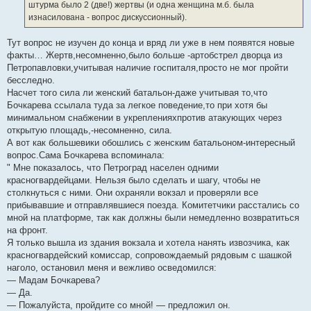
е
штурма было 2 (две!) жертвы (и одна женщина м.б. была
изнасилована - вопрос дискуссионный).
Тут вопрос не изучен до конца и вряд ли уже в нем появятся новые
факты… Жертв,несомненно,было больше -артобстрел дворца из
Петропавловки,учитывая наличие госпиталя,просто не мог пройти
бесследно.
Насчет того сила ли женский батальон-даже учитывая то,что
Бочкарева ссылала туда за легкое поведение,то при хотя бы
минимальном снабжении в укрепленияхпротив атакующих через
открытую площадь,-несомненно, сила.
А вот как большевики обошлись с женским батальоном-интересный
вопрос.Сама Бочкарева вспоминала:
" Мне показалось, что Петроград населен одними
красногвардейцами. Нельзя было сделать и шагу, чтобы не
столкнуться с ними. Они охраняли вокзал и проверяли все
прибывавшие и отправлявшиеся поезда. Комитетчики расстались со
мной на платформе, так как должны были немедленно возвратиться
на фронт.
Я только вышла из здания вокзала и хотела нанять извозчика, как
красногвардейский комиссар, сопровождаемый рядовым с шашкой
наголо, остановил меня и вежливо осведомился:
— Мадам Бочкарева?
— Да.
— Пожалуйста, пройдите со мной! — предложил он.