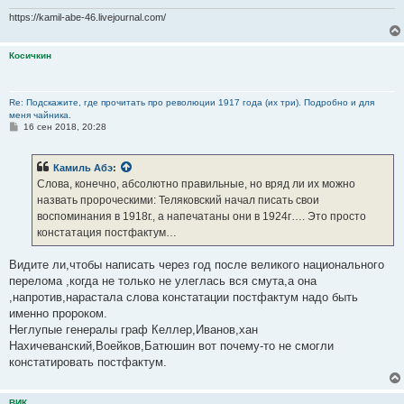
https://kamil-abe-46.livejournal.com/
Косичкин
Re: Подскажите, где прочитать про революции 1917 года (их три). Подробно и для
меня чайника.
С
16 сен 2018, 20:28
о
о
б
Камиль Абэ
:
щ
е
Слова, конечно, абсолютно правильные, но вряд ли их можно
н
назвать пророческими: Теляковский начал писать свои
и
е
воспоминания в 1918г., а напечатаны они в 1924г…. Это просто
констатация постфактум…
Видите ли,чтобы написать через год после великого национального
перелома ,когда не только не улеглась вся смута,а она
,напротив,нарастала слова констатации постфактум надо быть
именно пророком.
Неглупые генералы граф Келлер,Иванов,хан
Нахичеванский,Воейков,Батюшин вот почему-то не смогли
констатировать постфактум.
ВИК