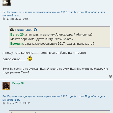
Re: Подскажите, где прочитать про революции 1917 года (их три). Подробно и для
меня чайника.
С
17 сен 2018, 09:47
о
о
б
Камиль Абэ
:
щ
е
Ветер 20
, а читали ли вы книгу Александра Рабиновича?
н
Может порекомендуете книгу Бжезинского?
и
е
Евелина
, а на какую революцию
20
17 года вы намекаете?
я пошутила конечно........хотя может быть на интернет
революцию......
Если Ты светить не будешь, Если Я гореть не буду, Если Мы сиять не будем, Кто
тогда развеет Тьму?
Ветер 20
Re: Подскажите, где прочитать про революции 1917 года (их три). Подробно и для
меня чайника.
С
17 сен 2018, 09:52
о
о
б