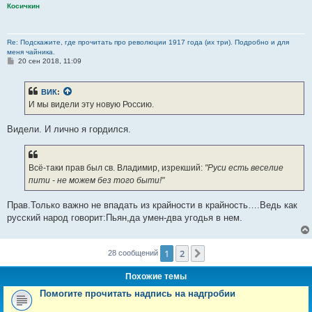
Косичкин
Re: Подскажите, где прочитать про революции 1917 года (их три). Подробно и для
меня чайника.
С
20 сен 2018, 11:09
о
о
б
ВИК
:
щ
е
И мы видели эту новую Россию.
н
и
е
Видели. И лично я гордился.
Всё-таки прав был св. Владимир, изрекший:
"Руси есть веселие
пити - не можем без того быти!"
Прав.Только важно не впадать из крайности в крайность….Ведь как
русский народ говорит:Пьян,да умен-два угодья в нем.
1
2
След.
28 сообщений
Похожие темы
Помогите прочитать надпись на надгробии