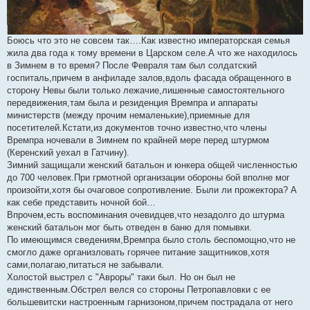
Боюсь что это не совсем так….Как известно императорская семья
жила два года к тому времени в Царском селе.А что же находилось
в Зимнем в то время? После Февраля там был солдатский
госпиталь,причем в анфиладе залов,вдоль фасада обращенного в
сторону Невы были только лежачие,лишенные самостоятельного
передвижения,там была и резиденция Времпра и аппараты
министерств (между прочим немаленькие),приемные для
посетителей.Кстати,из документов точно известно,что члены
Времпра ночевали в Зимнем по крайней мере перед штурмом
(Керенский уехал в Гатчину).
Зимний защищали женский батальон и юнкера общей численностью
до 700 человек.При грмотной организации обороны бой вполне мог
произойти,хотя бы очаговое сопротивление. Были ли прожектора? А
как себе представить ночной бой…
Впрочем,есть воспоминания очевидцев,что незадолго до штурма
женский батальон мог быть отведен в баню для помывки.
По имеющимся сведениям,Времпра было столь беспомощно,что не
смогло даже организловать горячее питание защитников,хотя
сами,полагаю,питаться не забывали.
Холостой выстрел с "Авроры" таки был. Но он был не
единственным.Обстрел велся со стороны Петропавловки с ее
большевитски настроенным гарнизоном,причем пострадала от него