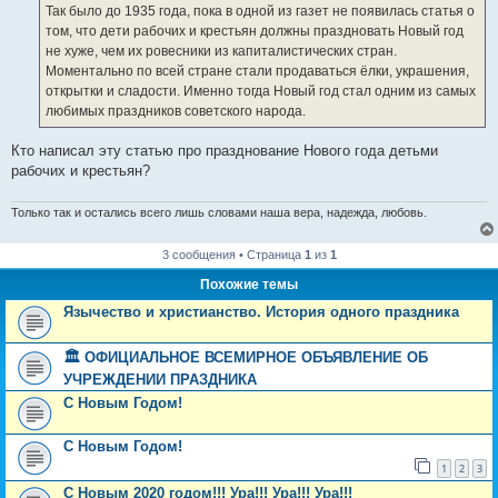
е
Так было до 1935 года, пока в одной из газет не появилась статья о
н
том, что дети рабочих и крестьян должны праздновать Новый год
и
е
не хуже, чем их ровесники из капиталистических стран.
Моментально по всей стране стали продаваться ёлки, украшения,
открытки и сладости. Именно тогда Новый год стал одним из самых
любимых праздников советского народа.
Кто написал эту статью про празднование Нового года детьми
рабочих и крестьян?
Только так и остались всего лишь словами наша вера, надежда, любовь.
3 сообщения • Страница
1
из
1
Похожие темы
Язычество и христианство. История одного праздника
🏛️ ОФИЦИАЛЬНОЕ ВСЕМИРНОЕ ОБЪЯВЛЕНИЕ ОБ
УЧРЕЖДЕНИИ ПРАЗДНИКА
С Новым Годом!
С Новым Годом!
1
2
3
С Новым 2020 годом!!! Ура!!! Ура!!! Ура!!!