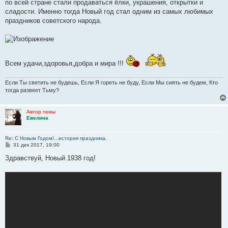
по всей стране стали продаваться ёлки, украшения, открытки и
сладости. Именно тогда Новый год стал одним из самых любимых
праздников советского народа.
Всем удачи,здоровья,добра и мира !!!
Если Ты светить не будешь, Если Я гореть не буду, Если Мы сиять не будем, Кто
тогда развеет Тьму?
Автор темы
Евелина
Re: С Новым Годом!...история праздника.
С
31 дек 2017, 19:00
о
о
Здравствуй, Новый 1938 год!
б
щ
е
н
и
е