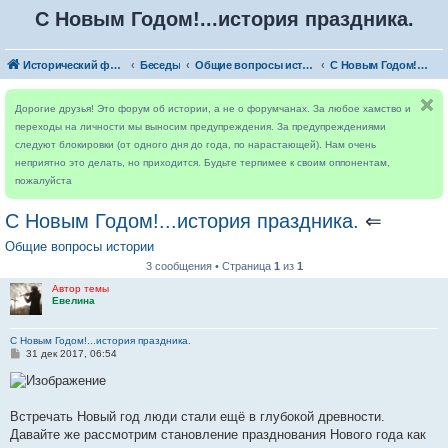
С Новым Годом!...история праздника.
Исторический форум
Беседы
Общие вопросы истории
С Новым Годом!...история праздника.
Дорогие друзья! Это форум об истории, а не о форумчанах. За любое хамство и
переходы на личности мы выносим предупреждения. За предупреждениями
следуют блокировки (от одного дня до года, по нарастающей). Нам очень
неприятно это делать, но приходится. Будьте терпимее к своим оппонентам,
пожалуйста
С Новым Годом!...история праздника.
⇐
Общие вопросы истории
3 сообщения • Страница
1
из
1
Автор темы
Евелина
С Новым Годом!...история праздника.
С
31 дек 2017, 06:54
о
о
б
щ
е
Встречать Новый год люди стали ещё в глубокой древности.
н
Давайте же рассмотрим становление празднования Нового года как
и