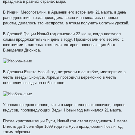
е
праздника в разных странах мира.
В Индии, Месопотамии, в Армении его встречали 21 марта, в день
равноденствия, когда приходила весна и начинались полевые
работы, делалось это неспроста, а чтобы получить богатый урожай.
В Древней Греции Новый год отмечали 22 июня, когда наступал
самый продолжительный день в году. Праздновали его весело, с
шествиями в ряженых костюмах сатиров, воспевающих бога
Виноделия Диониса.
В Древнем Египте Новый год встречали в сентябре, мистериями в
честь звезды Сириуса. Жрецы проводили церемонию в честь
появления звезды на небосклоне.
У наших предков-славян, как и в мире солнцепоклонников, персов,
индусов, проповедующих Веды, Новый год начинался 21 марта.
После христианизации Руси, Новый год стали праздновать 1 марта.
Вплоть до 1 сентября 1699 года на Руси праздновали Новый год
таким образом.