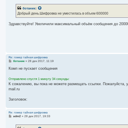
о
б
ботаник
:
щ
е
Добрый день.Шифровка не уместилась в объем 600000
н
и
е
Здравствуйте! Увеличили максимальный объём сообщения до 200000
Re: гомер тайная шифровка
С
ботаник
»
28 дек 2017, 11:19
о
о
Комп не пускает сообщения
б
щ
е
Отправлено спустя 1 минуту 34 секунды:
н
К сожалению, вы пока не можете размещать ссылки. Пожалуйста, 
и
е
mail.ru
Заголовок:
Re: гомер тайная шифровка
С
adm2
»
28 дек 2017, 19:33
о
о
б