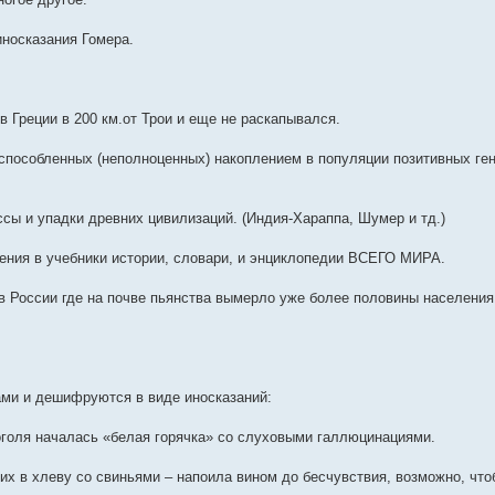
иносказания Гомера.
в Греции в 200 км.от Трои и еще не раскапывался.
способленных (неполноценных) накоплением в популяции позитивных ген
сы и упадки древних цивилизаций. (Индия-Хараппа, Шумер и тд.)
ения в учебники истории, словари, и энциклопедии ВСЕГО МИРА.
 России где на почве пьянства вымерло уже более половины населения
ми и дешифруются в виде иносказаний:
коголя началась «белая горячка» со слуховыми галлюцинациями.
их в хлеву со свиньями – напоила вином до бесчувствия, возможно, чт