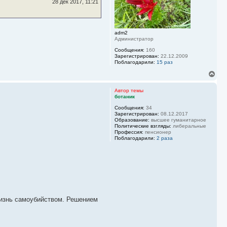
ь
28 дек 2017, 11:21
с
я
к
н
adm2
а
Администратор
ч
а
Сообщения:
160
Зарегистрирован:
22.12.2009
л
Поблагодарили:
15 раз
у
В
е
р
Автор темы
н
ботаник
у
Сообщения:
34
т
Зарегистрирован:
08.12.2017
ь
Образование:
высшее гуманитарное
с
Политические взгляды:
либеральные
я
Профессия:
пенсионер
к
Поблагодарили:
2 раза
н
а
ч
а
л
у
жизнь самоубийством. Решением