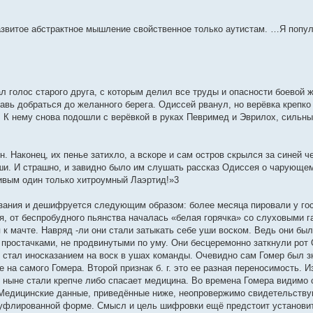
 развитое абстрактное мышление свойственное только аутистам. …Я поп
голос старого друга, с которым делил все труды и опасности боевой ж
лавь добраться до желанного берега. Одиссей рванул, но верёвка крепко
. К нему снова подошли с верёвкой в руках Певримед и Эврилох, сильны
Наконец, их пенье затихло, а вскоре и сам остров скрылся за синей че
уши. И страшно, и завидно было им слушать рассказ Одиссея о чарующем
ивым один только хитроумный Лаэртид!»3
зания и дешифруется следующим образом: более месяца пировали у го
ея, от беспробудного пьянства началась «белая горячка» со слуховыми
 мачте. Навряд -ли они стали затыкать себе уши воском. Ведь они были
и простачками, не продвинутыми по уму. Они бесцеремонно заткнули р
 стал иносказанием на воск в ушах команды. Очевидно сам Гомер был знак
на самого Гомера. Второй признак б. г. это ее разная переносимость. Из
и ныне стали крепче либо спасает медицина. Во времена Гомера видимо 
. Медицинские данные, приведённые ниже, неопровержимо свидетельству
муфлированной форме. Смысл и цель шифровки ещё предстоит установи