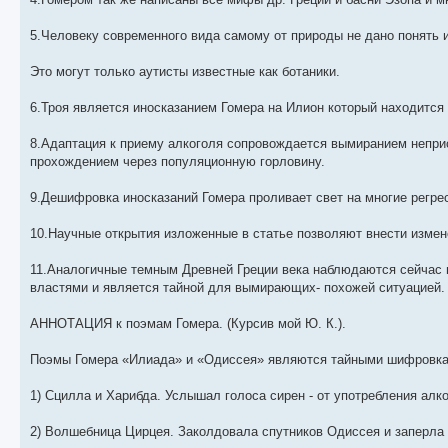
5.Человеку современного вида самому от природы не дано понять 
Это могут только аутисты известные как ботаники.
6.Троя является иносказанием Гомера на Илион который находится 
8.Адаптация к приему алкоголя сопровождается вымиранием непри
прохождением через популяционную горловину.
9.Дешифровка иносказаний Гомера проливает свет на многие регрес
10.Научные открытия изложенные в статье позволяют внести измен
11.Аналогичные темным Древней Греции века наблюдаются сейчас в
властями и является тайной для вымирающих- похожей ситуацией.
АННОТАЦИЯ к поэмам Гомера. (Курсив мой Ю. К.).
Поэмы Гомера «Илиада» и «Одиссея» являются тайными шифровка
1) Сцилла и Харибда. Услышал голоса сирен - от употребления ал
2) Волшебница Цирцея. Заколдовала спутников Одиссея и заперла 