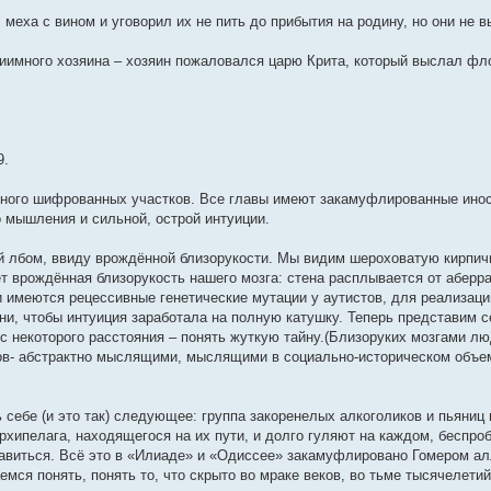
 меха с вином и уговорил их не пить до прибытия на родину, но они не 
риимного хозяина – хозяин пожаловался царю Крита, который выслал фло
9.
много шифрованных участков. Все главы имеют закамуфлированные инос
 мышления и сильной, острой интуиции.
й лбом, ввиду врождённой близорукости. Мы видим шероховатую кирпич
ет врождённая близорукость нашего мозга: стена расплывается от аберра
 имеются рецессивные генетические мутации у аутистов, для реализац
ни, чтобы интуиция заработала на полную катушку. Теперь представим с
 с некоторого расстояния – понять жуткую тайну.(Близоруких мозгами л
в- абстрактно мыслящими, мыслящими в социально-историческом объем
 себе (и это так) следующее: группа закоренелых алкоголиков и пьяниц
рхипелага, находящегося на их пути, и долго гуляют на каждом, беспроб
збавиться. Всё это в «Илиаде» и «Одиссее» закамуфлировано Гомером ал
мся понять, понять то, что скрыто во мраке веков, во тьме тысячелетий