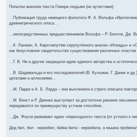
Попытки анализа текста Гомера людьми (не аутистами):
…Публикация труда немецкого филолога Ф. А. Вольфа «Иролегемен
древнегреческого эпоса…
…непосредственных предшественников Вольфа – Р. Бентли, Дж. 
…К. Лахман, А. Кирхговпутём скрупулёзного анализ «Илиады» и «
как безусловное свидетельство существования различных пластов
…Г. В. Ни и другие защищали идею единого авторства и эстетичес
…В. Шадевальда и его последователей (В. Кульман, Г. Данек и др.
цитатами и аллюзиями…
…М. Парри и А. Б. Лорда – они вычленили и строго описали повт
…М. Венст и Р. Дженко выступают за достаточно раннюю письменну
передавался по преимуществу устным способом…
…Дж. Фоули развивает идею «переходного» текста (от устного к пи
Дед бил, бил - неразбил, бабка била - неразбила, а мышка пробежа