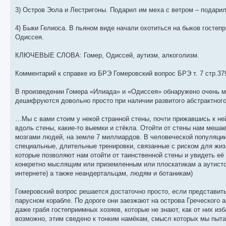
3) Остров Эола и Лестригоны. Подарил им меха с ветром – подарил
4) Быки Гелиоса. В пьяном виде начали охотиться на быков гостеп
Одиссея.
КЛЮЧЕВЫЕ СЛОВА: Гомер, Одиссей, аутизм, алкоголизм.
Комментарий к справке из БРЭ Гомеровский вопрос БРЭ т. 7 стр.37
В произведении Гомера «Илиада» и «Одиссея» обнаружено очень 
дешифруются довольно просто при наличии развитого абстрактного
…Мы с вами стоим у некой странной стены, почти прижавшись к не
вдоль стены, какие-то выемки и стёкла. Отойти от стены нам меша
мозгами людей, на земле 7 миллиардов. В человеческой популяции
специальные, длительные тренировки, связанные с риском для жиз
которые позволяют нам отойти от таинственной стены и увидеть её
конкретно мыслящим или приземленным или плоскатикам а аутисто
интернете) а также неандертальцам, людям и ботаникам)
Гомеровский вопрос решается достаточно просто, если представить
парусном корабле. По дороге они заезжают на острова Греческого а
даже грабя гостеприимных хозяев, которые не знают, как от них и
возможно, этим сведено к тонким намёкам, смысл которых мы пытае