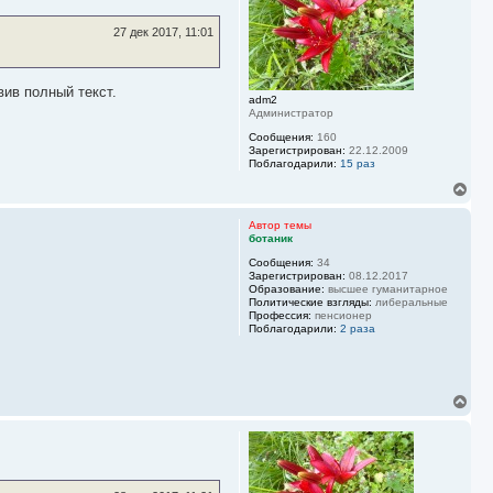
т
ь
27 дек 2017, 11:01
с
я
к
н
ив полный текст.
adm2
а
Администратор
ч
а
Сообщения:
160
Зарегистрирован:
22.12.2009
л
Поблагодарили:
15 раз
у
В
е
р
Автор темы
н
ботаник
у
Сообщения:
34
т
Зарегистрирован:
08.12.2017
ь
Образование:
высшее гуманитарное
с
Политические взгляды:
либеральные
я
Профессия:
пенсионер
к
Поблагодарили:
2 раза
н
а
ч
а
В
л
е
у
р
н
у
т