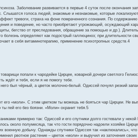
сихоза. Заболевание развивается в первые 4 суток после окончания зап
. Слышатся голоса людей, знакомые и незнакомые, которые локализуют
ффект тревоги, страха на фоне помраченного сознания. По содержанию 
ения и поведение, но часто приобретают угрожающий, осуждающий хара
иты, бегство от преследования, обращение за помощью и др.). Длитель
 то болезнь определяют как подострый галлюциноз; при длительности св
ючает в себя витаминотерапию, применение психотропных средств.4
и товарищи попали к чародейке Цирцее, коварной дочери светлого Гели
ть ждёт и тебя, если я не помогу тебе.
 него был чёрный, а цветок молочно-белый. Одиссей почуял резкий запа
ют его «моли». С этим цветком ты можешь не бояться чар Цирцеи. Не вып
 ты пей его без боязни. «Моли» охранит тебя.5
никами примерно так: Одиссей и его спутники долго гостевали у некой 
илось около полумесяца, так что гости порядочно надоели хозяйке Цирце
 их военную добычу. Однажды спутники Одиссея так «наклюкались», что
рименил рвотное растение – цветок «моли» и выручил из заточения свои