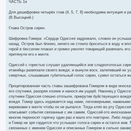
ЧАСТЬ 1я
Для дешифровки четырёх глав (4, 5, 7, 8) необходима интуиция и
(В.Высоцкий.)
Глава Остров сирен.
Шифровка Гомера: «Сердце Одиссея задрожало, словно он услышал 
назад. Остров был близко, ничего не стоило броситься в воду и вп
герой в бессилии плакал и громко умолял товарищей развязать его
притянули его к мачте.
Одиссей с горестью слушал удаляющийся зов сладкоголосых сирен. 
итакийцы развязали своего вождя, и вынули воск, залепивший их 
смертных, слышавших губительный голос сирен, сумел остаться ж
Процитированная часть главы зашифрована Гомером в виде иноска
его спутники, разоряя хозяев и нанося им ущерб. Наконец у Одисс
спутники Одиссея спешно отплыли, прикрутив буйствующего вождя к
вождя. Гомер здесь издевается над нами, легковерными, наивным
веревками к мачте чтобы он не рыпался. Тогда кляп во рту Одиссея
описывает события связанные с им самим. Одиссей-это иносказание 
многие переносят горячку один раз и мало кто повторно. Либо люд
и Гомер не зря гордится что услышал голоса сирен и остался жив
связанных с именем Одиссея и описанных Гомером в сильно зака