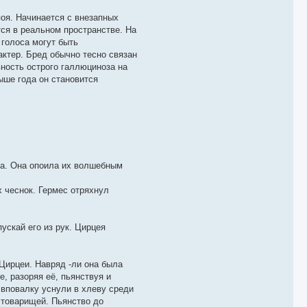
оя. Начинается с внезапных
ся в реальном пространстве. На
голоса могут быть
ктер. Бред обычно тесно связан
ность острого галлюциноза на
ыше года он становится
оса. Она опоила их волшебным
х чеснок. Гермес отряхнул
ускай его из рук. Цирцея
Цирцеи. Навряд -ли она была
е, разоряя её, пьянствуя и
 вповалку уснули в хлеву среди
х товарищей. Пьянство до