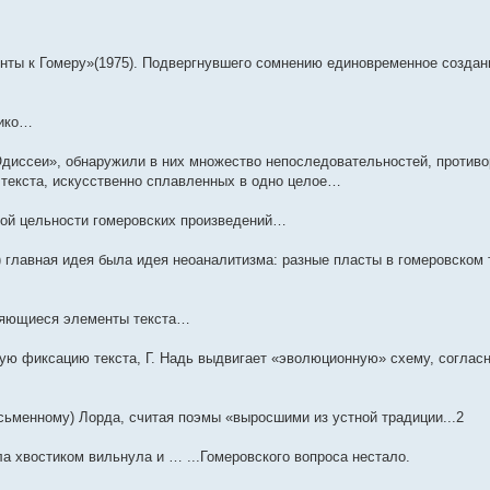
ты к Гомеру»(1975). Подвергнувшего сомнению единовременное создан
Вико…
Одиссеи», обнаружили в них множество непоследовательностей, противо
 текста, искусственно сплавленных в одно целое…
кой цельности гомеровских произведений…
) главная идея была идея неоаналитизма: разные пласты в гомеровском 
оряющиеся элементы текста…
ю фиксацию текста, Г. Надь выдвигает «эволюционную» схему, согласн
сьменному) Лорда, считая поэмы «выросшими из устной традиции...2
ла хвостиком вильнула и … ...Гомеровского вопроса нестало.