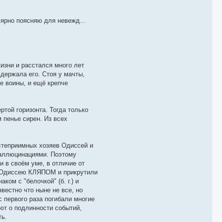
улярно поясняю для невежд…
изни и расстался много лет
 держала его. Стоя у мачты,
е воины, и ещё крепче
ртой горизонта. Тогда только
 пенье сирен. Из всех
степриимных хозяев Одиссей и
 галлюцинациями. Поэтому
 в своём уме, в отличие от
от Одисcею КЛЯПОМ и прикрутили
ом с "белочкой" (б. г.) и
вестно что ныне не все, но
с первого раза погибали многие
ют о подлинности событий,
ть.