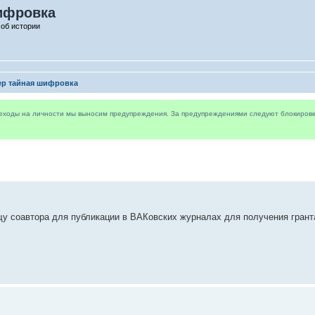
ифровка
 об истории
ер тайная шифровка
реходы на личности мы выносим предупреждения. За предупреждениями следуют блокировки 
у соавтора для публикации в ВАКовских журналах для получения гранта