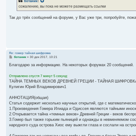
ботаник
:
щ
е
сожалению, вы пока не можете размещать ссылки
н
и
е
Так до трёх сообщений на форуме, у Вас уже три, попробуйте, пожа
Re: гомер тайная шифровка
С
ботаник
»
30 дек 2017, 10:21
о
о
Благодарю за информацию. На некоторых форумах 20 сообщений.
б
щ
е
Отправлено спустя 7 минут 5 секунд:
н
ТАЙНА ТЕМНЫХ ВЕКОВ ДРЕВНЕЙ ГРЕЦИИ - ТАЙНАЯ ШИФРОВК
и
е
Кулигин Юрий Владимирович1
АННОТАЦИЯ(общая)
Статья содержит несколько научных открытий, где с математической
1.Произведения Гомера Илиада и Одиссея являются тайными инос
2.Открывается тайна «темных веков» Древней Греции - веков беспр
3.Гомер был также горьким пьяницей и однажды в невменяемом сос
народного суда острова Хиос ему выжгли глаза и сослали на остро
4.Гомером так же написаны все мифы др. Греции и басни Эзопа и м