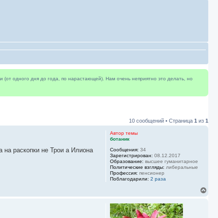
(от одного дня до года, по нарастающей). Нам очень неприятно это делать, но
10 сообщений • Страница
1
из
1
Автор темы
ботаник
 на раскопки не Трои а Илиона
Сообщения:
34
Зарегистрирован:
08.12.2017
Образование:
высшее гуманитарное
Политические взгляды:
либеральные
Профессия:
пенсионер
Поблагодарили:
2 раза
В
е
р
н
у