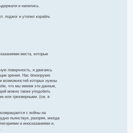
выдержали и напились.
т, поджог и утопил корабль
казаниями места, которые
ную поверхность, и двигаясь
ции зрения. Нас близоруких
ии возможностей которых нужны
ебе, что мы имеем эти данные,
юдей можно также уподобить
е или трехмерными. (см. в
 возвращается с войны на
удно пьянствуя, разоряя, иногда
легориями и иносказаниями и,
.