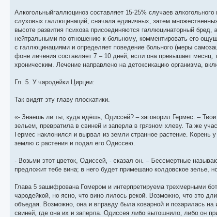
Алкогольныйгаллюциноз составляет 15-25% случаев алкогольного п
слуховых галлюцинаций, сначала единичных, затем множественных
высоте развития психоза присоединяются галлюцинаторный бред, а
нейтральными по отношению к больному, комментировать его ощущ
с галлюцинациями и определяет поведение больного (меры самозащ
фоне лечения составляет 7 – 10 дней; если она превышает месяц,
хроническим. Лечение направлено на детоксикацию организма, вкл
Гл. 5. У чародейки Цирцеи:
Так видят эту главу плоскатики.
«- Знаешь ли ты, куда идёшь, Одиссей? – заговорил Гермес. – Тво
зельем, превратила в свиней и заперла в грязном хлеву. Та же учас
Гермес наклонился и вырвал из земли странное растение. Корень у
землю с растения и подал его Одиссею.
- Возьми этот цветок, Одиссей, - сказал он. – Бессмертные называ
предложит тебе вина; в него будет примешано колдовское зелье, но
Глава 5 зашифрована Гомером и интерпретируема трехмерными бота
чародейкой, но ясно, что вино лилось рекой. Возможно, что это дл
объедая. Возможно, она и вправду была коварной и позарилась на
свиней, где она их и заперла. Одиссея либо вытошнило, либо он п