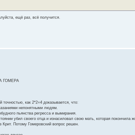
луйста, ещё раз, всё получится.
А ГОМЕРА
 точностью, как 2*2=4 доказывается, что:
казаниями непонятными людям.
обудного пьянства регресса и вымирания.
тоянии убил своего отца и изнасиловал свою мать, которая покончила 
в Крит. Потому Гомеровский вопрос решен.
ногое другое.