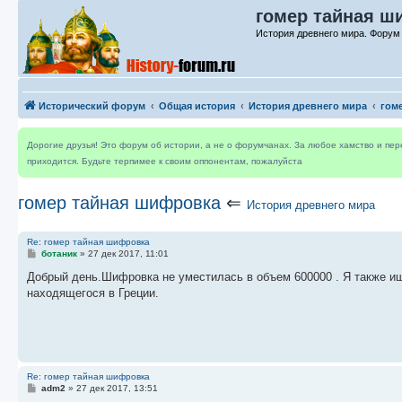
гомер тайная ш
История древнего мира. Форум
Исторический форум
Общая история
История древнего мира
гом
Дорогие друзья! Это форум об истории, а не о форумчанах. За любое хамство и пе
приходится. Будьте терпимее к своим оппонентам, пожалуйста
гомер тайная шифровка
⇐
История древнего мира
Re: гомер тайная шифровка
С
ботаник
»
27 дек 2017, 11:01
о
о
Добрый день.Шифровка не уместилась в объем 600000 . Я также ищ
б
находящегося в Греции.
щ
е
н
и
е
Re: гомер тайная шифровка
С
adm2
»
27 дек 2017, 13:51
о