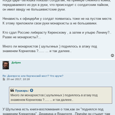
Когда царь- батюшка показал солдатам, на примере снежного комка,
передаваемого из рук в руки, что происходит с солдатским пайком,
он имел ввиду не большевистские руки.
Ненависть к офицерАм у солдат появилась тоже не на пустом месте.
К этому приложили свои руки монархисты а не большевики.
Кто сдал Россию либерасту Керенскому , а затем и упырю Ленину?..
Разве не монархисты?...
Много ли монархистов ( шульгиных ) поднялось в атаку под
знаменем Корнилова ?...... ... и так далеее..
Добряк
Re: Днепрогэс или Керченский мост? Что круче?
С
20 окт 2017, 10:18
о
о
б
Пушкарь
:
щ
е
Много ли монархистов ( шульгиных ) поднялось в атаку под
н
знаменем Корнилова ?...... ... и так далеее..
и
е
У Шульгина есть книги-воспомиания о том,как он "поднялся под
знаменем Корнилова". Деникина и Врангеля...Причём он стыдит там