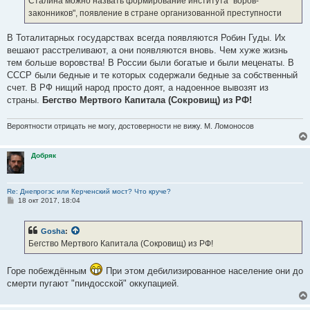
Сталина можно назвать формирование института "воров-
н
законников", появление в стране организованной преступности
и
е
В Тоталитарных государствах всегда появляются Робин Гуды. Их
вешают расстреливают, а они появляются вновь. Чем хуже жизнь
тем больше воровства! В России были богатые и были меценаты. В
СССР были бедные и те которых содержали бедные за собственный
счет. В РФ нищий народ просто доят, а надоенное вывозят из
страны.
Бегство Мертвого Капитала (Сокровищ) из РФ!
Вероятности отрицать не могу, достоверности не вижу. М. Ломоносов
Добряк
Re: Днепрогэс или Керченский мост? Что круче?
С
18 окт 2017, 18:04
о
о
б
Gosha
:
щ
е
Бегство Мертвого Капитала (Сокровищ) из РФ!
н
и
е
Горе побеждённым
При этом дебилизированное население они до
смерти пугают "пиндосской" оккупацией.