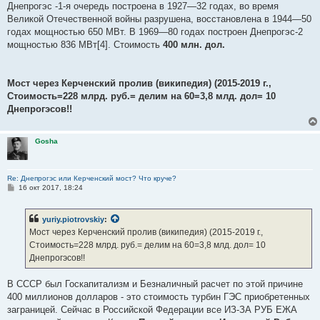
е
Днепрогэс -1-я очередь построена в 1927—32 годах, во время
н
Великой Отечественной войны разрушена, восстановлена в 1944—50
и
е
годах мощностью 650 МВт. В 1969—80 годах построен Днепрогэс-2
мощностью 836 МВт[4]. Стоимость
400 млн. дол.
Мост через Керченский пролив (википедия) (2015-2019 г.,
Стоимость=228 млрд. руб.= делим на 60=3,8 млд. дол= 10
Днепрогэсов!!
Gosha
Re: Днепрогэс или Керченский мост? Что круче?
С
16 окт 2017, 18:24
о
о
б
yuriy.piotrovskiy
:
щ
е
Мост через Керченский пролив (википедия) (2015-2019 г.,
н
Стоимость=228 млрд. руб.= делим на 60=3,8 млд. дол= 10
и
е
Днепрогэсов!!
В СССР был Госкапитализм и Безналичный расчет по этой причине
400 миллионов долларов - это стоимость турбин ГЭС приобретенных
заграницей. Сейчас в Российской Федерации все ИЗ-ЗА РУБ ЕЖА