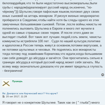
белогвардейцев,что те были недостаточно высокоморальны,были
грубы с народом(идеализирует русский народ он,конечно, "по-
чёрному"))) Шульгин,говоря пафосным языком,положил двух своих
юных сыновей на алтарь монархии. И рискуя жизнью неоднократно
пробирался в Совдепию,чтобы найти хотя бы следы одного из этих
замученных большевиками сыновей. Потом ,после войны,чекисты не
поленились выловить Шульгина в Европе и много лет мучили в
одной из самых страшных своих тюрем. И после этого даже он
выглядит глыбой. Вот таких вот лучших людей,соль земли, чекисты-
коммунисты истребляли 100 лет . Судя по нашей культуре,политике
и идеологии,в России теперь живут,в основном,потомки вертухаев, а
не потомки шульгиных и чеховых. Не поднялись все монархисты
тогда потому под знамёнами Корнилова,что ждали,когда большевизм
сам себя доведёт до абсурда и загнётся. Они просчитались сильно в
границах абсурда,в который русский народ может себя загнать. Мы
всему миру окончательно доказали,что ум имеет пределы,а глупость
- безгранична!
Пушкарь
Re: Днепрогэс или Керченский мост? Что круче?
С
20 окт 2017, 11:28
о
о
Я говорил не о конкретном Шульгине. Таких как он ( " глыба") много
б