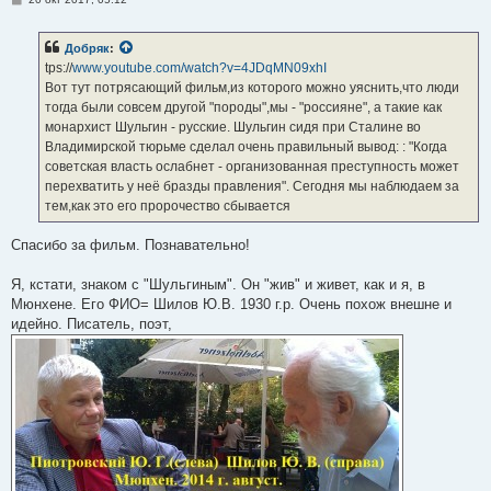
о
о
б
Добряк
:
щ
е
tps://
www.youtube.com/watch?v=4JDqMN09xhI
н
Вот тут потрясающий фильм,из которого можно уяснить,что люди
и
е
тогда были совсем другой "породы",мы - "россияне", а такие как
монархист Шульгин - русские. Шульгин сидя при Сталине во
Владимирской тюрьме сделал очень правильный вывод: : "Когда
советская власть ослабнет - организованная преступность может
перехватить у неё бразды правления". Сегодня мы наблюдаем за
тем,как это его пророчество сбывается
Спасибо за фильм. Познавательно!
Я, кстати, знаком с "Шульгиным". Он "жив" и живет, как и я, в
Мюнхене. Его ФИО= Шилов Ю.В. 1930 г.р. Очень похож внешне и
идейно. Писатель, поэт,