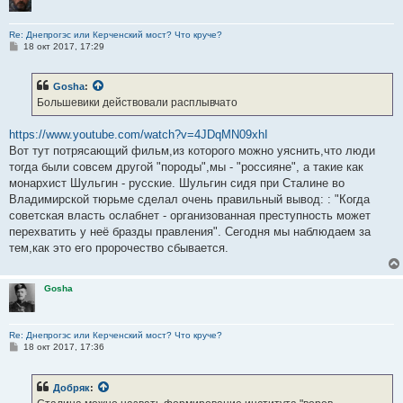
Re: Днепрогэс или Керченский мост? Что круче?
С
18 окт 2017, 17:29
о
о
б
Gosha
:
щ
е
Большевики действовали расплывчато
н
и
е
https://www.youtube.com/watch?v=4JDqMN09xhI
Вот тут потрясающий фильм,из которого можно уяснить,что люди
тогда были совсем другой "породы",мы - "россияне", а такие как
монархист Шульгин - русские. Шульгин сидя при Сталине во
Владимирской тюрьме сделал очень правильный вывод: : "Когда
советская власть ослабнет - организованная преступность может
перехватить у неё бразды правления". Сегодня мы наблюдаем за
тем,как это его пророчество сбывается.
Gosha
Re: Днепрогэс или Керченский мост? Что круче?
С
18 окт 2017, 17:36
о
о
б
Добряк
:
щ
е