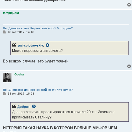
tamplquest
Re: Днепрогэс или Керченский мост? Что круче?
С
18 окт 2017, 14:48
о
о
б
yuriy.piotrovskiy
:
щ
е
Может перевести в кг золота?
н
и
е
Во всяком случае, это будет точней
Gosha
Re: Днепрогэс или Керченский мост? Что круче?
С
18 окт 2017, 16:53
о
о
б
Добряк
:
щ
е
Днепрогэс начал проектироваться в начале 20-х гг. Зачем его
н
приписывать Сталину?
и
е
ИСТОРИЯ ТАКАЯ НАУКА В КОТОРОЙ БОЛЬШЕ МИФОВ ЧЕМ