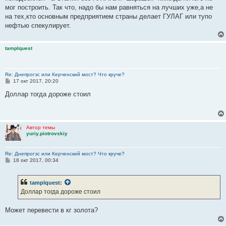
мог построить. Так что, надо бы нам равняться на лучших уже,а не
на тех,кто основным предприятием страны делает ГУЛАГ или тупо
нефтью спекулирует.
tamplquest
Re: Днепрогэс или Керченский мост? Что круче?
С
17 окт 2017, 20:20
о
о
Доллар тогда дороже стоил
б
щ
е
н
и
Автор темы
е
yuriy.piotrovskiy
Re: Днепрогэс или Керченский мост? Что круче?
С
18 окт 2017, 00:34
о
о
б
tamplquest
:
щ
е
Доллар тогда дороже стоил
н
и
е
Может перевести в кг золота?