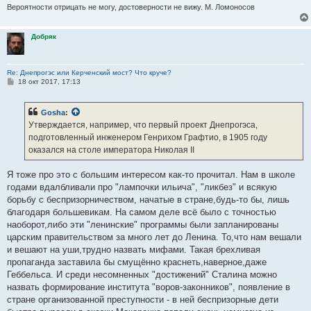
Вероятности отрицать не могу, достоверности не вижу. М. Ломоносов
Добряк
Re: Днепрогэс или Керченский мост? Что круче?
С
18 окт 2017, 17:13
о
о
б
Gosha
:
щ
е
Утверждается, например, что первый проект Днепрогэса,
н
подготовленный инженером Генрихом Графтио, в 1905 году
и
е
оказался на столе императора Николая ІІ
Я тоже про это с большим интересом как-то прочитал. Нам в школе
годами вдалбливали про "лампочки ильича", "ликбез" и всякую
борьбу с беспризорничеством, начатые в стране,будь-то бы, лишь
благодаря большевикам. На самом деле всё было с точностью
наоборот,либо эти "ленинские" программы были запланированы
царским правительством за много лет до Ленина. То,что нам вешали
и вешают на уши,трудно назвать мифами. Такая брехливая
пропаганда заставила бы смущённо краснеть,наверное,даже
Геббельса. И среди несомненных "достижений" Сталина можно
назвать формирование института "воров-законников", появление в
стране организованной преступности - в ней беспризорные дети