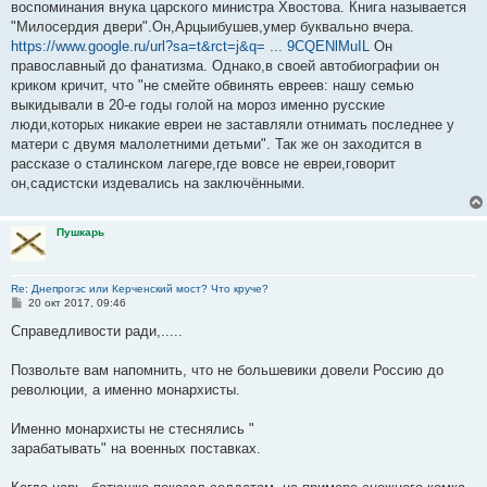
воспоминания внука царского министра Хвостова. Книга называется
"Милосердия двери".Он,Арцыибушев,умер буквально вчера.
https://www.google.ru/url?sa=t&rct=j&q= ... 9CQENlMuIL
Он
православный до фанатизма. Однако,в своей автобиографии он
криком кричит, что "не смейте обвинять евреев: нашу семью
выкидывали в 20-е годы голой на мороз именно русские
люди,которых никакие евреи не заставляли отнимать последнее у
матери с двумя малолетними детьми". Так же он заходится в
рассказе о сталинском лагере,где вовсе не евреи,говорит
он,садистски издевались на заключёнными.
Пушкарь
Re: Днепрогэс или Керченский мост? Что круче?
С
20 окт 2017, 09:46
о
о
Справедливости ради,.....
б
щ
е
Позвольте вам напомнить, что не большевики довели Россию до
н
революции, а именно монархисты.
и
е
Именно монархисты не стеснялись "
зарабатывать" на военных поставках.