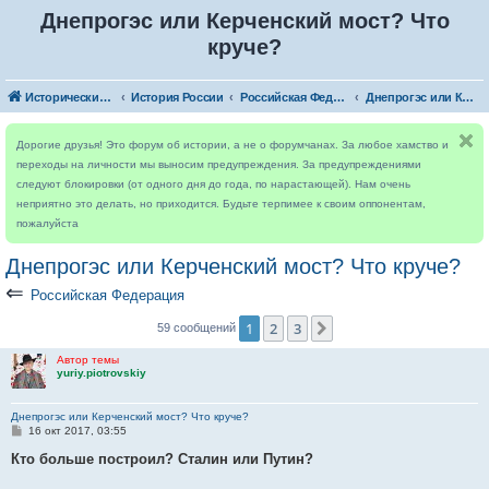
Днепрогэс или Керченский мост? Что
круче?
Исторический форум
История России
Российская Федерация
Днепрогэс или Керченский мост? Что круче?
Дорогие друзья! Это форум об истории, а не о форумчанах. За любое хамство и
переходы на личности мы выносим предупреждения. За предупреждениями
следуют блокировки (от одного дня до года, по нарастающей). Нам очень
неприятно это делать, но приходится. Будьте терпимее к своим оппонентам,
пожалуйста
Днепрогэс или Керченский мост? Что круче?
⇐
Российская Федерация
1
2
3
След.
59 сообщений
Автор темы
yuriy.piotrovskiy
Днепрогэс или Керченский мост? Что круче?
С
16 окт 2017, 03:55
о
о
Кто больше построил? Сталин или Путин?
б
щ