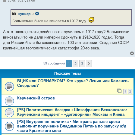
С
20 окт 2017, 17:08
о
о
б
Пушкарь
:
щ
е
Большевики были не виноваты в 1917 году.
н
и
е
А что такого,кстати,особенного случилось в 1917 году? Большевики
виноваты,что не дали империи сдохнуть в 1918-1920 годах. Тогда
для России были бы сэкономлены 100 лет истории. Создание СССР -
крупнейшая геополитическая катастрофа 20-го века.
1
2
3
След.
59 сообщений
Похожие темы
ВЦИК или СОВНАРКОМ? Кто круче? Ленин или Каменев-
Свердлов?
1
2
Керченский остров
[PS] Политическая беседка • Шизофрения Белковского:
Керченский инцидент – «договорняк» Москвы и Киева
[PS] Внутренняя политика • Минтранс раньше срока
выполнит поручение Владимира Путина по запуску ж/д
части Крымского мост