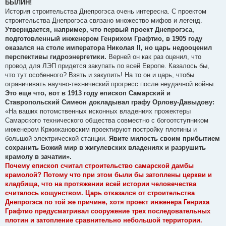
БЫЛИН!
История строительства Днепрогэса очень интересна. С проектом
строительства Днепрогэса связано множество мифов и легенд.
Утверждается, например, что первый проект Днепрогэса,
подготовленный инженером Генрихом Графтио, в 1905 году
оказался на столе императора Николая ІІ, но царь недооценил
перспективы гидроэнергетики.
Верней он как раз оценил, что
провод для ЛЭП придется закупать по всей Европе. Казалось бы,
что тут особенного? Взять и закупить! На то он и царь, чтобы
ограничивать научно-технический прогресс после неудачной войны.
Это еще что, вот в 1913 году епископ Самарский и
Ставропольский Симеон докладывал графу Орлову-Давыдову:
«На ваших потомственных исконных владениях прожектеры
Самарского технического общества совместно с богоотступником
инженером Кржижановским проектируют постройку плотины и
большой электрической станции.
Явите милость своим прибытием
сохранить Божий мир в жигулевских владениях и разрушить
крамолу в зачатии».
Почему епископ считал строительство самарской дамбы
крамолой? Потому что при этом были бы затоплены церкви и
кладбища, что на протяжении всей истории человечества
считалось кощунством. Царь отказался от строительства
Днепрогэса по той же причине, хотя проект инженера Генриха
Графтио предусматривал сооружение трех последовательных
плотин и затопление сравнительно небольшой территории.