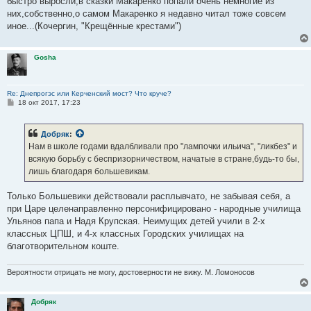
быстро выросли,в сказки Макаренко попали очень немногие из
них,собственно,о самом Макаренко я недавно читал тоже совсем
иное...(Кочергин, "Крещённые крестами")
Gosha
Re: Днепрогэс или Керченский мост? Что круче?
С
18 окт 2017, 17:23
о
о
б
Добряк
:
щ
е
Нам в школе годами вдалбливали про "лампочки ильича", "ликбез" и
н
всякую борьбу с беспризорничеством, начатые в стране,будь-то бы,
и
е
лишь благодаря большевикам.
Только Большевики действовали расплывчато, не забывая себя, а
при Царе целенаправленно персонифицировано - народные училища
Ульянов папа и Надя Крупская. Неимущих детей учили в 2-х
классных ЦПШ, и 4-х классных Городских училищах на
благотворительном коште.
Вероятности отрицать не могу, достоверности не вижу. М. Ломоносов
Добряк