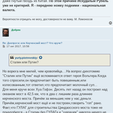
даже гнутый гвоздь из Китая.
По этой причине Исхудалый Рубель
уже не критерий. R - переднею ножку подними - национальная
валюта.
Вероятности отрицать не могу, достоверности не вижу. М. Ломоносов
Добряк
Re: Днепрогэс или Керченский мост? Что круче?
С
17 окт 2017, 10:58
о
о
б
yuriy.piotrovskiy
:
щ
е
Сталин или Путин?
н
и
е
Но ворюга мне милей, чем кровопийца....На вопрос-дихотомию
"Сталин или Путин" ещё вспоминается ответ героя Вольтера.Когда
того спросили,он предпочитает быть повешенным,или
колесованным,тот ответил,что предпочитает молочный суп...
Для меня круче всех Хуа Гофэн. Десять лет назад он построил над
океаном мост в 42,5 км, что в два с лишним раза длиннее
керченского моста. Причём за меньшие,чем у нас,деньги.
Причём,керченский мост ещё и не построен,говорить "гоп" рано.
Факт,что ГУЛАГ для строительства Циндаосского моста тоже не
понадобился - а Сталин без ГУЛАГа и "шарашек" никогда ничего не