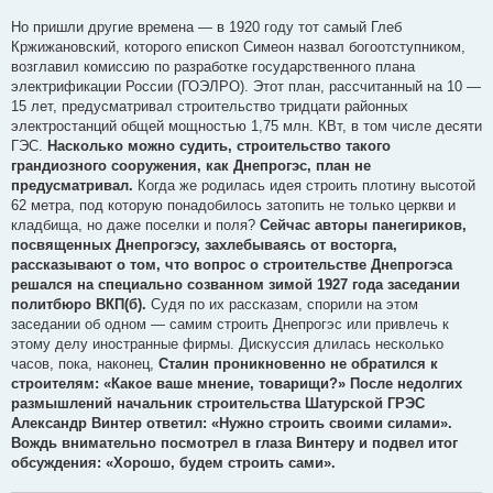
Но пришли другие времена — в 1920 году тот самый Глеб
Кржижановский, которого епископ Симеон назвал богоотступником,
возглавил комиссию по разработке государственного плана
электрификации России (ГОЭЛРО). Этот план, рассчитанный на 10 —
15 лет, предусматривал строительство тридцати районных
электростанций общей мощностью 1,75 млн. КВт, в том числе десяти
ГЭС.
Насколько можно судить, строительство такого
грандиозного сооружения, как Днепрогэс, план не
предусматривал.
Когда же родилась идея строить плотину высотой
62 метра, под которую понадобилось затопить не только церкви и
кладбища, но даже поселки и поля?
Сейчас авторы панегириков,
посвященных Днепрогэсу, захлебываясь от восторга,
рассказывают о том, что вопрос о строительстве Днепрогэса
решался на специально созванном зимой 1927 года заседании
политбюро ВКП(б).
Судя по их рассказам, спорили на этом
заседании об одном — самим строить Днепрогэс или привлечь к
этому делу иностранные фирмы. Дискуссия длилась несколько
часов, пока, наконец,
Сталин проникновенно не обратился к
строителям: «Какое ваше мнение, товарищи?» После недолгих
размышлений начальник строительства Шатурской ГРЭС
Александр Винтер ответил: «Нужно строить своими силами».
Вождь внимательно посмотрел в глаза Винтеру и подвел итог
обсуждения: «Хорошо, будем строить сами».