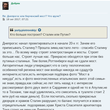
Добряк
Re: Днепрогэс или Керченский мост? Что круче?
С
18 окт 2017, 07:21
о
о
б
yuriy.piotrovskiy
:
щ
е
Кто больше построил? Сталин или Путин?
н
и
е
Днепрогэс начал проектироваться в начале 20-х гг. Зачем его
приписывать Сталину? Прошла зима,настало лето - спасибо Сталину
за это... По всему миру строят электростанции и мосты. Строят
больше нас. Строят лучше нас. Прекрасно обходятся при этом без
путиных-сталиных. Тем более,Роттенберги ещё не сдали мост.
Авторитетные люди утверждают,что в силу геологических
особенностей региона мост они вообще никогда не сдадут(в
интернете,кстати,есть интересная подборка фото "Мост в
никуда",есть и фото многочисленных итальянских вилл этой семьи-
не знаю,правда,как сейчас,но лет пять назад я с интересом
рассматривал фото двух вилл в Сардинии и одной не то в Апулии,не
то в Тоскане, там ещё удивлялись,что смеситель в туалете стоит 2
млн руб на наши деньги). Если посчитать,сколько прекрасных
дворцов и храмов Сталин разрушил,то баланс получится и вовсе
отрицательным: подозреваю,храм Христа Спасителя архитектора
Тона стоил не меньше Днепрогэса.