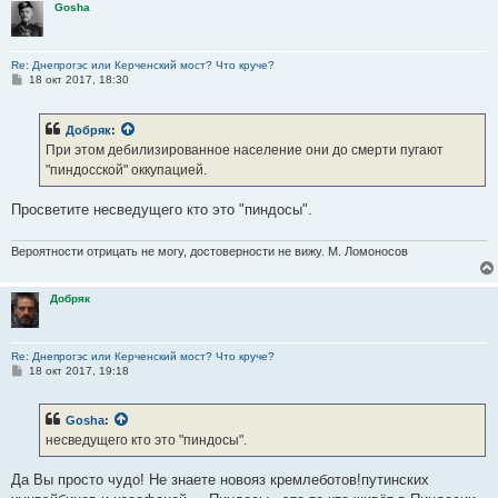
Gosha
Re: Днепрогэс или Керченский мост? Что круче?
С
18 окт 2017, 18:30
о
о
б
Добряк
:
щ
е
При этом дебилизированное население они до смерти пугают
н
"пиндосской" оккупацией.
и
е
Просветите несведущего кто это "пиндосы".
Вероятности отрицать не могу, достоверности не вижу. М. Ломоносов
Добряк
Re: Днепрогэс или Керченский мост? Что круче?
С
18 окт 2017, 19:18
о
о
б
Gosha
:
щ
е
несведущего кто это "пиндосы".
н
и
е
Да Вы просто чудо! Не знаете новояз кремлеботов!путинских