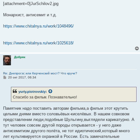
[attachment=0]JurSchilov2.jpg
Монархист, антисемит и т.д.
https://www.chitalnya.ru/work/1048496/
https://www.chitalnya.ru/work/1025618/
Добряк
Re: Днепрогэс или Керченский мост? Что круче?
С
20 окт 2017, 06:34
о
о
б
yuriy.piotrovskiy
:
щ
е
Спасибо за фильм. Познавательно!
н
и
е
Памятник надо поставить авторам фильма,а фильм этот крутить
целыми днями вместо соловьёвых-киселёвых. В нашем совковом
представлении люди,подобные Шульгину,выглядели карикатурно. А
тут человек совсем другой породы открывается - у него даже
антисемитизм другого полёта, не тот идиотический,который много
лет культивируется охранкой в России. Есть замечательные