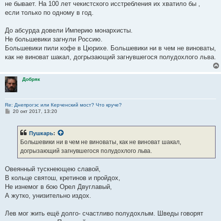
не бывает. На 100 лет чекистского исстребления их хватило бы ,
щ
е
если только по одному в год.
н
и
е
До абсурда довели Империю монархисты.
Не большевики загнули Россию.
Большевики пили кофе в Цюрихе. Большевики ни в чем не виноваты,
как не виноват шакал, догрызающий загнувшегося полудохлого льва.
Добряк
Re: Днепрогэс или Керченский мост? Что круче?
С
20 окт 2017, 13:20
о
о
б
Пушкарь
:
щ
е
Большевики ни в чем не виноваты, как не виноват шакал,
н
догрызающий загнувшегося полудохлого льва.
и
е
Овеянный тускнеющею славой,
В кольце святош, кретинов и пройдох,
Не изнемог в бою Орел Двуглавый,
А жутко, унизительно издох.
Лев мог жить ещё долго- счастливо полудохлым. Шведы говорят