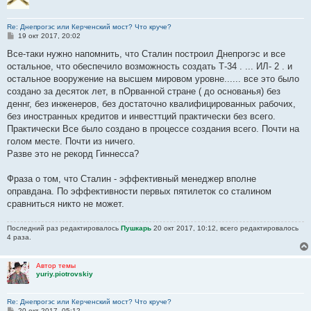
Re: Днепрогэс или Керченский мост? Что круче?
С
19 окт 2017, 20:02
о
о
Все-таки нужно напомнить, что Сталин построил Днепрогэс и все
б
остальное, что обеспечило возможность создать Т-34 . ... ИЛ- 2 . и
щ
е
остальное вооружение на высшем мировом уровне...... все это было
н
создано за десяток лет, в пОрванной стране ( до основанья) без
и
е
деннг, без инженеров, без достаточно квалифицированных рабочих,
без иностранных кредитов и инвесттций практически без всего.
Практически Все было создано в процессе создания всего. Почти на
голом месте. Почти из ничего.
Разве это не рекорд Гиннесса?
Фраза о том, что Сталин - эффективный менеджер вполне
оправдана. По эффективности первых пятилеток со сталином
сравниться никто не может.
Последний раз редактировалось
Пушкарь
20 окт 2017, 10:12, всего редактировалось
4 раза.
Автор темы
yuriy.piotrovskiy
Re: Днепрогэс или Керченский мост? Что круче?
С
20 окт 2017, 05:12