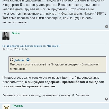
хунвэйбинов и цзаофаней.... Пиндосы - это те,кто живёт в Пиндосии
и содержит 5-ю колонну либерастов. В общем,такого дебильного
новояза даже Оруэлл не мог бы придумать. Этот новояз ещё
поганее, чем привычные для них мат и блатная феня. Читали "1984"?
Там теме новояза пол-книги посвящено, самые нудные,если
честно,страницы.
Gosha
Re: Днепрогэс или Керченский мост? Что круче?
С
19 окт 2017, 17:52
о
о
б
Добряк
:
щ
е
Пиндосы - это те,кто живёт в Пиндосии и содержит 5-ю колонну
н
либерастов.
и
е
Пиндосы возможно только отстегивают (делятся) на содержание
либералистов,
а вынужден содержать кремленботов и пиндосов
российский бесправный люмпен.
Вероятности отрицать не могу, достоверности не вижу. М. Ломоносов
Пушкарь