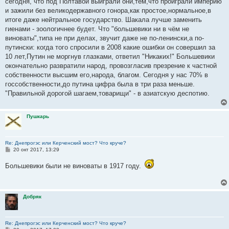
сегодня, что под Полтавой выиграли они,тем,что проиграли империю
и зажили без великодержавного гонора,как простое,нормальное,в
итоге даже нейтральное государство. Шакала лучше заменить
гиенами - зоологичнее будет. Что "большевики ни в чём не
виноваты",типа не при делах, звучит даже не по-ленински,а по-
путински: когда того спросили в 2008 какие ошибки он совершил за
10 лет,Путин не моргнув глазками, ответил "Никаких!" Большевики
окончательно развратили народ, провозгласив презрение к частной
собственности высшим его,народа, благом. Сегодня у нас 70% в
госсобственности,до путина цифра была в три раза меньше.
"Правильной дорогой шагаем,товарищи" - в азиатскую деспотию.
Пушкарь
Re: Днепрогэс или Керченский мост? Что круче?
С
20 окт 2017, 13:29
о
о
Большевики были не виноваты в 1917 году.
б
щ
е
н
и
Добряк
е
Re: Днепрогэс или Керченский мост? Что круче?