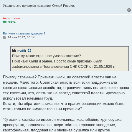
Украина это польское название Южной России.
Автор темы
Не гость
Re: Кого называли кулаками?
С
14 сен 2017, 06:14
о
о
б
nvd5
:
щ
е
Почему такое странное умозаключение?
н
Признаки были и ранее. Просто оные признаки были
и
е
зафиксированы в Постановлении СНК СССР от 21.05.1929 г.
Почему странные? Признаки были, но советской власти они не
мешали. Мало того, Советская власть всячески поддерживала
крепкие крестьянские хозяйства, ограничив лишь политические права
тех крестьян, кто, опять же на взгляд советской власти, чрезмерно
использовал наемный труд.
Кстати, Вы обратили внимание, что врагом революции можно было
стать только по имущественным причинам?
"б) если в хозяйстве имеется мельница, маслобойня, крупорушка,
просорушка, волночесалка, шерстобитка, терочное заведение,
картофельная, плодовая или овощная сушилка или другое