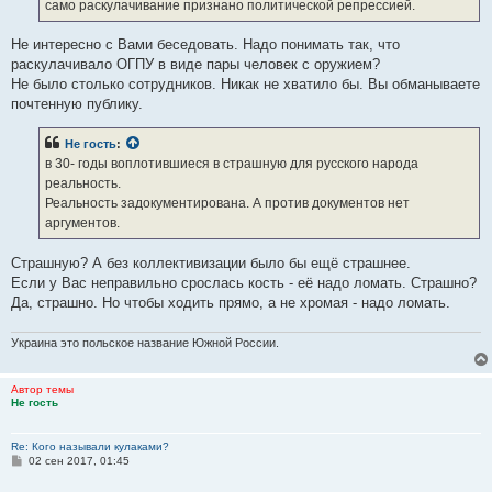
е
само раскулачивание признано политической репрессией.
Не интересно с Вами беседовать. Надо понимать так, что
раскулачивало ОГПУ в виде пары человек с оружием?
Не было столько сотрудников. Никак не хватило бы. Вы обманываете
почтенную публику.
Не гость
:
в 30- годы воплотившиеся в страшную для русского народа
реальность.
Реальность задокументирована. А против документов нет
аргументов.
Страшную? А без коллективизации было бы ещё страшнее.
Если у Вас неправильно срослась кость - её надо ломать. Страшно?
Да, страшно. Но чтобы ходить прямо, а не хромая - надо ломать.
Украина это польское название Южной России.
Автор темы
Не гость
Re: Кого называли кулаками?
С
02 сен 2017, 01:45
о
о