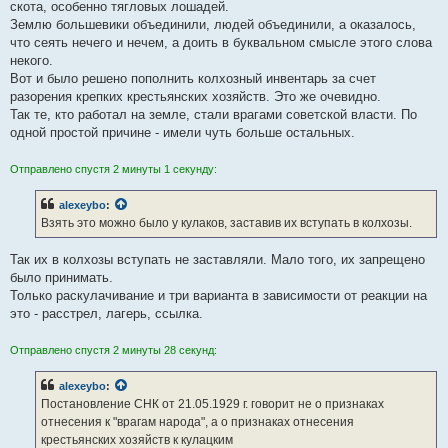
скота, особенно тягловых лошадей.
Землю большевики объединили, людей объединили, а оказалось,
что сеять нечего и нечем, а доить в буквальном смысле этого слова
некого.
Вот и было решено пополнить колхозный инвентарь за счет
разорения крепких крестьянских хозяйств. Это же очевидно.
Так те, кто работал на земле, стали врагами советской власти. По
одной простой причине - имели чуть больше остальных.
Отправлено спустя 2 минуты 1 секунду:
alexeybo
:
Взять это можно было у кулаков, заставив их вступать в колхозы.
Так их в колхозы вступать не заставляли. Мало того, их запрещено
было принимать.
Только раскулачивание и три варианта в зависимости от реакции на
это - расстрел, лагерь, ссылка.
Отправлено спустя 2 минуты 28 секунд:
alexeybo
:
Постановление СНК от 21.05.1929 г. говорит не о признаках
отнесения к "врагам народа", а о признаках отнесения
крестьянских хозяйств к кулацким