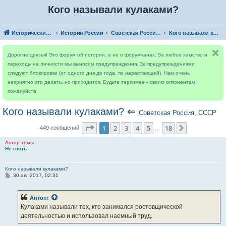
Кого называли кулаками?
Исторический форум
История России
Советская Россия, СССР
Кого называли кулаками?
Дорогие друзья! Это форум об истории, а не о форумчанах. За любое хамство и
переходы на личности мы выносим предупреждения. За предупреждениями
следуют блокировки (от одного дня до года, по нарастающей). Нам очень
неприятно это делать, но приходится. Будьте терпимее к своим оппонентам,
пожалуйста
Кого называли кулаками?
⇐
Советская Россия, СССР
Страница
1
из
18
1
2
3
4
5
18
След.
449 сообщений
…
Автор темы
Не гость
Кого называли кулаками?
С
30 авг 2017, 02:31
о
о
б
Антон
:
щ
е
Кулаками называли тех, кто занимался ростовщической
н
деятельностью и использовал наемный труд.
и
е