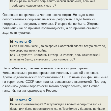
Какой резон в самой социалистической экономике, если она
требовала человеческих жертв?
Она вовсе не требовала человеческих жертв. Не надо было
сопротивляться социалистическим реформам. Надо было их
поддержать - вступить в колхозы. И жертв бы не было. Жертвы
появились не по причине кровожадности, а по причине обычной
жадности кулаков.
Не гость
:
Если я не ошибаюсь, то во время Советской власти всегда считало,
что скоро начнется война.
Как Вы думаете, напал бы Гитлер на Россию, если бв советской
власти не было, а у власти стоял император?
Вы ошибаетесь, степень военной опасности для страны
большевиками в разное время оценивалась с разной степенью.
Кроме идеологических противоречий с СССР немецкий фашизм имел
на территорию СССР свои планы, связанные с экономикой. Поэтому
с большой долей вероятности можно предположить, что Гитлер
напал бы на императорскую Россию.
Не гость
:
Вы о каком инвентаре? У вступающей в колхозы бедноты его не
было, или было недостаточно мало. Тем более у бедноты не было