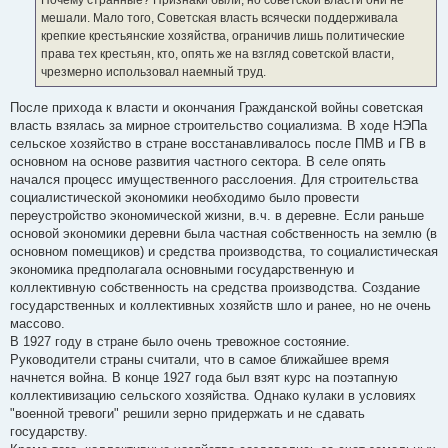
н
мешали. Мало того, Советская власть всячески поддерживала
и
е
крепкие крестьянские хозяйства, ограничив лишь политические
права тех крестьян, кто, опять же на взгляд советской власти,
чрезмерно использовал наемный труд.
После прихода к власти и окончания Гражданской войны советская
власть взялась за мирное строительство социализма. В ходе НЭПа
сельское хозяйство в стране восстанавливалось после ПМВ и ГВ в
основном на основе развития частного сектора. В селе опять
начался процесс имущественного расслоения. Для строительства
социалистической экономики необходимо было провести
переустройство экономической жизни, в.ч. в деревне. Если раньше
основой экономики деревни была частная собственность на землю (в
основном помещиков) и средства производства, то социалистическая
экономика предполагала основными государственную и
коллективную собственность на средства производства. Создание
государственных и коллективных хозяйств шло и ранее, но не очень
массово.
В 1927 году в стране было очень тревожное состояние.
Руководители страны считали, что в самое ближайшее время
начнется война. В конце 1927 года был взят курс на поэтапную
коллективизацию сельского хозяйства. Однако кулаки в условиях
"военной тревоги" решили зерно придержать и не сдавать
государству.