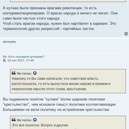
А кулаки были признаны врагами революции, то есть
контрреволюционерами. О врагах народа я ничего не писал. Они
сами были частью этого народа.
Чтоб стать врагом народа, нужен был партбилет в кармане. Это
терминология других репрессий - партийных чисток.
alexeybo
Re: Кого называли кулаками?
С
14 сен 2017, 17:46
о
о
б
Не гость
:
щ
е
Наконец то Вы сами написали, что советская власть
н
распотрошила, то есть выпустила кишки наружу в прямом и
и
е
переносном смысле этого слова, крестьянам.
Вы подменили понятие "кулаки" более широким понятием
"крестьянство", чем исказили смысл политики коллективизации.
Большевики не вели политику на истребление крестьянства.
Не гость
:
Это все понятно. Вопрос в другом.