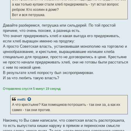
н
а как только кулаки стали хлеб придерживать - тут встал вопрос
и
е
ребром: Кто хозяин в доме?
Вот и вся петрушка.
Давайте разберемся, петрушка или сильдерей. По той простой
причине, что очень похоже, а разница есть.
Что значит придерживать хлеб и какая выгода его придерживать,
если хлеб выращен именно на продпжу:
А просто Советская власть, установившая монополию на торговлю и
ценообразование, и крестьяне, выращивавшие излишеи хлеба
специально для продажи, просто не договорились в цене. Крестьяне
не просто начали придерживать хлеб, они не готовы были расстаться
с ним по низкой цене.
В результате хлеб попросту был экспроприирован.
И за что любить такую власть?
Отправлено спустя 5 минут 19 секунд:
nvd5
:
А что крестьяне? Как помещиков потрошить - так они за, а как их
самих - так они против.
Наконец то Вы сами написали, что советская власть распотрошила,
то есть выпустила кишки наружу в прямом и переносном смысле
этого слова, крестьянам. То есть части простого советского народа.