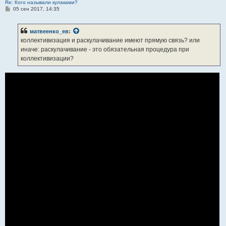
Re: Кого называли кулаками?
С
05 сен 2017, 14:35
о
о
б
матвеенко_ев
:
щ
е
коллективизация и раскулачивание имеют прямую связь? или
н
иначе: раскулачивание - это обязательная процедура при
и
е
коллективизации?