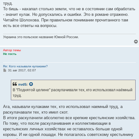
б
труд.
щ
е
То бишь - нахапал столько земли, что не в состоянии сам обработать
н
- значит кулак. Но допускались и ошибки. Это в романе отражено.
и
е
Читайте Шолохова. При правильном понимании прочитанного там
есть все ответы на вопросы.
Украина это польское название Южной России.
Автор темы
Не гость
Re: Кого называли кулаками?
С
31 авг 2017, 02:07
о
о
б
nvd5
:
щ
е
В "Поднятой целине" раскулачивали тех, кто использовал наёмный
н
труд.
и
е
Ага, называли кулаками тех, кто использовал наемный труд, а
раскулачавали тех, кто имел скот.
В итоге раскулачили абсолютно все крепкие крестьянские хозяйства.
По тому, что после раскулачивания и коллективизации в
крестьянских личных хозяйствах не оставалось больше одной
коровы. И ни одной лошади. Не полагалось советскому крестьянину