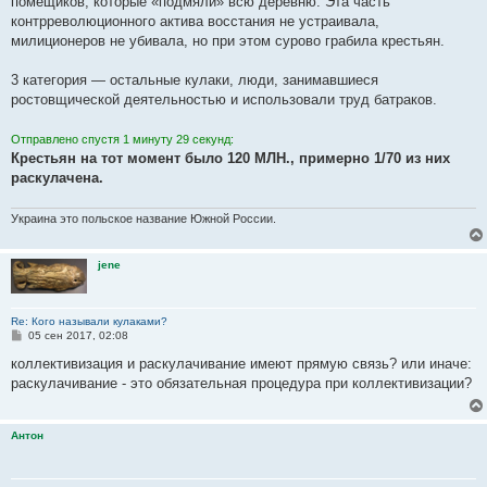
помещиков, которые «подмяли» всю деревню. Эта часть
контрреволюционного актива восстания не устраивала,
милиционеров не убивала, но при этом сурово грабила крестьян.
3 категория — остальные кулаки, люди, занимавшиеся
ростовщической деятельностью и использовали труд батраков.
Отправлено спустя 1 минуту 29 секунд:
Крестьян на тот момент было
120 МЛН
., примерно
1/70
из них
раскулачена.
Украина это польское название Южной России.
jene
Re: Кого называли кулаками?
С
05 сен 2017, 02:08
о
о
коллективизация и раскулачивание имеют прямую связь? или иначе:
б
раскулачивание - это обязательная процедура при коллективизации?
щ
е
н
и
Антон
е