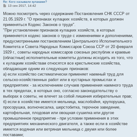
Re: Кого называли кулаками?
С
13 сен 2017, 14:42
о
о
Можно посмотреть через содержание Постановления СНК СССР от
б
21.05.1929 г. "О признаках кулацких хозяйств, в которых должен
щ
е
применяться Кодекс Законов о труде".
н
"При установлении признаков кулацких хозяйств, в которых
и
е
применяется кодекс законов о труде с изменениями и дополнениями,
предусмотренными постановлением Центрального Исполнительного
Комитета и Совета Народных Комиссаров Союза ССР от 20 февраля
1929 г., советы народных комиссаров союзных республик и краевые
(областные) исполнительные комитеты должны исходить из того, что
к кулацким хозяйствам относятся все крестьянские хозяйства,
обладающие одним из следующих признаков:
а) если хозяйство систематически применяет наемный труд для
сельско-хозяйственных работ или в кустарных промыслах и
предприятиях - за исключением случаев применения наемного труда
в тех пределах, в которых оно, согласно законодательству о
выборах в советы, не влечет за собой лишения избирательных прав;
б) если в хозяйстве имеется мельница, маслобойня, крупорушка,
просорушка, волночесалка, шерстобитка, терочное заведение,
картофельная, плодовая или овощная сушилка или другое
промышленное предприятие - при условии применения в этих
предприятиях механического двигателя, а также если в хозяйстве
имеется водяная или ветряная мельница с двумя или более
поставами;