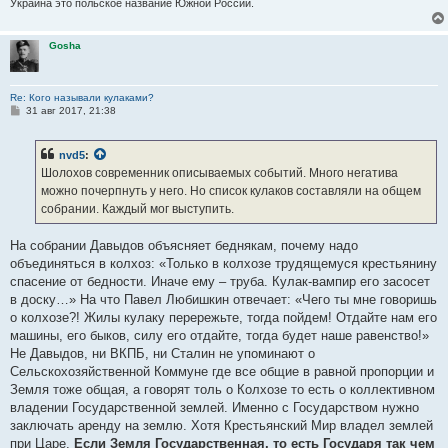
Украина это польское название Южной России.
Gosha
Re: Кого называли кулаками?
С
31 авг 2017, 21:38
о
о
б
nvd5
:
щ
е
Шолохов современник описываемых событий. Много негатива
н
можно почерпнуть у него. Но список кулаков составляли на общем
и
е
собрании. Каждый мог выступить.
На собрании Давыдов объясняет беднякам, почему надо
объединяться в колхоз: «Только в колхозе трудящемуся крестьянину
спасение от бедности. Иначе ему – труба. Кулак-вампир его засосет
в доску…» На что Павел Любишкин отвечает: «Чего ты мне говоришь
о колхозе?! Жилы кулаку перережьте, тогда пойдем! Отдайте нам его
машины, его быков, силу его отдайте, тогда будет наше равенство!»
Не Давыдов, ни ВКПБ, ни Сталин не упоминают о
Сельскохозяйственной Коммуне где все общие в равной пропорции и
Земля тоже общая, а говорят толь о Колхозе то есть о коллективном
владении Государственной землей. Именно с Государством нужно
заключать аренду на землю. Хотя Крестьянский Мир владел землей
при Царе.
Если Земля Государственная, то есть Государя так чем