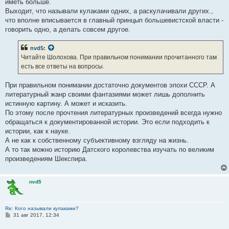
иметь больше.
Выходит, что называли кулаками одних, а раскулачивали других.,
что вполне вписывается в главный принцып большевистской власти -
говорить одно, а делать совсем другое.
nvd5
:
Читайте Шолохова. При правильном понимании прочитанного там
есть все ответы на вопросы.
При правильном понимании достаточно документов эпохи СССР. А
литературный жанр своими фантазиями может лишь дополнить
истинную картину. А может и исказить.
По этому после прочтения литературных произведений всегда нужно
обращаться к документированной истории. Это если подходить к
истории, как к науке.
А не как к собственному субъективному взгляду на жизнь.
А то так можно историю Датского королевства изучать по великим
произведениям Шекспира.
nvd5
Re: Кого называли кулаками?
С
31 авг 2017, 12:34
о
о