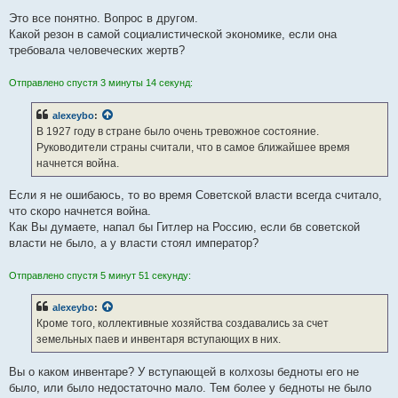
Это все понятно. Вопрос в другом.
Какой резон в самой социалистической экономике, если она
требовала человеческих жертв?
Отправлено спустя 3 минуты 14 секунд:
alexeybo
:
В 1927 году в стране было очень тревожное состояние.
Руководители страны считали, что в самое ближайшее время
начнется война.
Если я не ошибаюсь, то во время Советской власти всегда считало,
что скоро начнется война.
Как Вы думаете, напал бы Гитлер на Россию, если бв советской
власти не было, а у власти стоял император?
Отправлено спустя 5 минут 51 секунду:
alexeybo
:
Кроме того, коллективные хозяйства создавались за счет
земельных паев и инвентаря вступающих в них.
Вы о каком инвентаре? У вступающей в колхозы бедноты его не
было, или было недостаточно мало. Тем более у бедноты не было