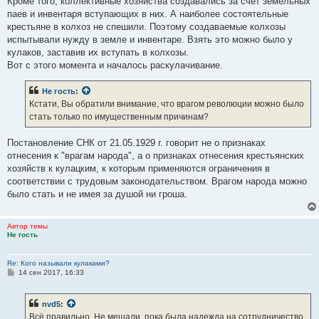
Кроме того, коллективные хозяйства создавались за счет земельных
паев и инвентаря вступающих в них. А наиболее состоятельные
крестьяне в колхоз не спешили. Поэтому создаваемые колхозы
испытывали нужду в земле и инвентаре. Взять это можно было у
кулаков, заставив их вступать в колхозы.
Вот с этого момента и началось раскулачивание.
Не гость
:
Кстати, Вы обратили внимание, что врагом революции можно было
стать только по имущественным причинам?
Постановление СНК от 21.05.1929 г. говорит не о признаках
отнесения к "врагам народа", а о признаках отнесения крестьянских
хозяйств к кулацким, к которым применяются ограничения в
соответствии с трудовым законодательством. Врагом народа можно
было стать и не имея за душой ни гроша.
Автор темы
Не гость
Re: Кого называли кулаками?
С
14 сен 2017, 16:33
о
о
б
nvd5
:
щ
е
Всё правильно. Не мешали, пока была надежда на сотрудничество,