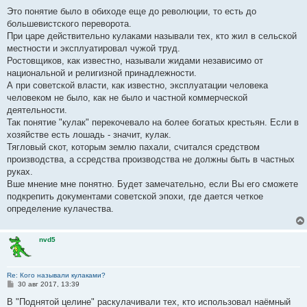
Это понятие было в обиходе еще до революции, то есть до
большевистского переворота.
При царе действительно кулаками называли тех, кто жил в сельской
местности и эксплуатировал чужой труд.
Ростовщиков, как известно, называли жидами независимо от
национальной и религизной принадлежности.
А при советской власти, как известно, эксплуатации человека
человеком не было, как не было и частной коммерческой
деятельности.
Так понятие "кулак" перекочевало на более богатых крестьян. Если в
хозяйстве есть лошадь - значит, кулак.
Тягловый скот, которым землю пахали, считался средством
производства, а ссредства производства не должны быть в частных
руках.
Вше мнение мне понятно. Будет замечательно, если Вы его сможете
подкрепить документами советской эпохи, где дается четкое
определение кулачества.
nvd5
Re: Кого называли кулаками?
С
30 авг 2017, 13:39
о
о
В "Поднятой целине" раскулачивали тех, кто использовал наёмный