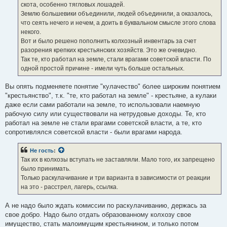
скота, особенно тягловых лошадей.
Землю большевики объединили, людей объединили, а оказалось,
что сеять нечего и нечем, а доить в буквальном смысле этого слова
некого.
Вот и было решено пополнить колхозный инвентарь за счет
разорения крепких крестьянских хозяйств. Это же очевидно.
Так те, кто работал на земле, стали врагами советской власти. По
одной простой причине - имели чуть больше остальных.
Вы опять подменяете понятие "кулачество" более широким понятием
"крестьянство", т.к. "те, кто работал на земле" - крестьяне, а кулаки
даже если сами работали на земле, то использовали наемную
рабочую силу или существовали на нетрудовые доходы. Те, кто
работал на земле не стали врагами советской власти, а те, кто
сопротивлялся советской власти - были врагами народа.
Не гость
:
Так их в колхозы вступать не заставляли. Мало того, их запрещено
было принимать.
Только раскулачивание и три варианта в зависимости от реакции
на это - расстрел, лагерь, ссылка.
А не надо было ждать комиссии по раскулачиванию, держась за
свое добро. Надо было отдать образованному колхозу свое
имущество, стать малоимущим крестьянином, и только потом