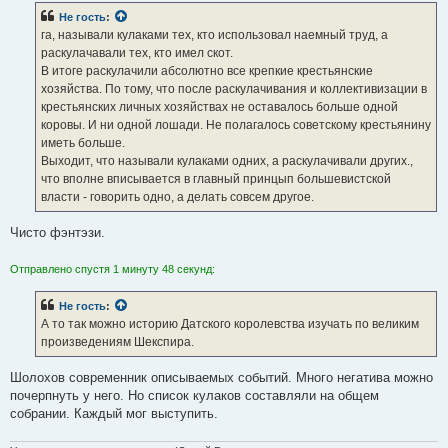
б
Не гость
:
щ
е
га, называли кулаками тех, кто использовал наемный труд, а
н
раскулачавали тех, кто имел скот.
и
е
В итоге раскулачили абсолютно все крепкие крестьянские
хозяйства. По тому, что после раскулачивания и коллективизации в
крестьянских личных хозяйствах не оставалось больше одной
коровы. И ни одной лошади. Не полагалось советскому крестьянину
иметь больше.
Выходит, что называли кулаками одних, а раскулачивали других.,
что вполне вписывается в главный принцып большевистской
власти - говорить одно, а делать совсем другое.
Чисто фэнтэзи.
Отправлено спустя 1 минуту 48 секунд:
Не гость
:
А то так можно историю Датского королевства изучать по великим
произведениям Шекспира.
Шолохов современник описываемых событий. Много негатива можно
почерпнуть у него. Но список кулаков составляли на общем
собрании. Каждый мог выступить.