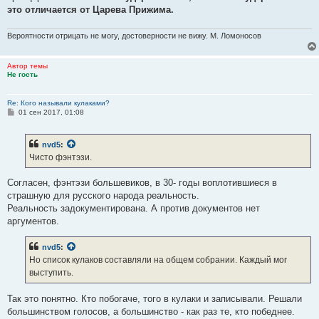
это отличается от Царева Прижима.
Вероятности отрицать не могу, достоверности не вижу. М. Ломоносов
Автор темы
Не гость
Re: Кого называли кулаками?
С
01 сен 2017, 01:08
о
о
б
nvd5
:
щ
е
Чисто фэнтэзи.
н
и
е
Согласен, фэнтэзи большевиков, в 30- годы воплотившиеся в
страшную для русского народа реальность.
Реальность задокументирована. А против документов нет
аргументов.
nvd5
:
Но список кулаков составляли на общем собрании. Каждый мог
выступить.
Так это понятно. Кто побогаче, того в кулаки и записывали. Решали
большинством голосов, а большинство - как раз те, кто победнее.