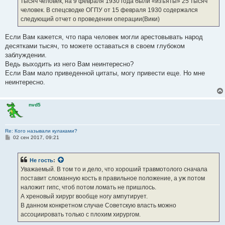
тысяч человек, на 9 февраля 1930 года были «изъяты» 25 тысяч
человек. В спецсводке ОГПУ от 15 февраля 1930 содержался
следующий отчет о проведении операции(Вики)
Если Вам кажется, что пара человек могли арестовывать народ
десятками тысяч, то можете оставаться в своем глубоком
заблуждении.
Ведь выходить из него Вам неинтересно?
Если Вам мало приведенной цитаты, могу привести еще. Но мне
неинтересно.
nvd5
Re: Кого называли кулаками?
С
02 сен 2017, 09:21
о
о
б
Не гость
:
щ
е
Уважаемый. В том то и дело, что хороший травмотолого сначала
н
поставит сломанную кость в правильное положение, а уж потом
и
е
наложит гипс, чтоб потом ломать не пришлось.
А хреновый хирург вообще ногу ампутирует.
В данном конкретном случае Советскую власть можно
ассоциировать только с плохим хирургом.