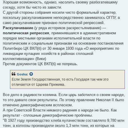
Хорошая возможность, однако, насолить своему разбогатевшему
соседу, хотя бы чисто из зависти.
С другой стороны собрания носили чисто формальный характер,
поскольку раскулачиванием непосредственно занималось ОГПУ, а
само раскулачивание признано политической репрессией.
Раскулачивание
(у ряда историков раскрестьянивание) —
политическая репрессия
, применявшаяся в административном
порядке местными органами исполнительной власти по
политическим и социальным признакам на основании постановления
Политбюро ЦК ВКП(б) от 30 января 1930 года «О мероприятиях по
ликвидации кулацких хозяйств в районах сплошной
коллективизации» (Вики)
Против документов ЦК ВКП(б) не попрешь.
Gosha
:
Если Земля Государственная, то есть Государя так чем это
отличается от Царева Прижима.
Все дело в радивости хозяина. Если царь заботился о своем народе,
то это давало свои результаты. По этому правление Николая II было
отмечено демографическим всплеском.
А при Советской Власти никакого радения о народе не было. Как
результат - сплошные демографические проблемы.
"В 1927 году производство хлеба кулачеством составляло 9,780 млн
тонн, а колхозы производили около 1,3 млн тонн, из которых на