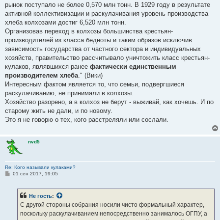
рынок поступало не более 0,570 млн тонн. В 1929 году в результате
активной коллективизации и раскулачивания уровень производства
хлеба колхозами достиг 6,520 млн тонн.
Организовав переход в колхозы большинства крестьян-
производителей из класса бедноты и таким образов исключив
зависимость государства от частного сектора и индивидуальных
хозяйств, правительство рассчитывало уничтожить класс крестьян-
кулаков, являвшихся ранее
фактически единственным
производителем хлеба
." (Вики)
Интересным фактом является то, что семьи, подвергшиеся
раскулачиванию, не принимали в колхозы.
Хозяйство разорено, а в колхоз не берут - выживай, как хочешь. И по
старому жить не дали, и по новому.
Это я не говорю о тех, кого расстреляли или сослали.
nvd5
Re: Кого называли кулаками?
С
01 сен 2017, 19:05
о
о
б
Не гость
:
щ
е
С другой стороны собрания носили чисто формальный характер,
н
поскольку раскулачиванием непосредственно занималось ОГПУ, а
и