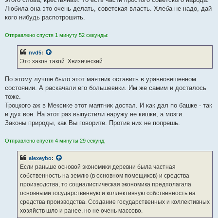
Любила она это очень делать, советская власть. Хлеба не надо, дай
кого нибудь распотрошить.
Отправлено спустя 1 минуту 52 секунды:
nvd5
:
Это закон такой. Хвизический.
По этому лучше было этот маятник оставить в уравновешенном
состоянии. А раскачали его большевики. Им же самим и досталось
тоже.
Троцкого аж в Мексике этот маятник достал. И как дал по башке - так
и дух вон. На этот раз выпустили наружу не кишки, а мозги.
Законы природы, как Вы говорите. Против них не попрешь.
Отправлено спустя 4 минуты 29 секунд:
alexeybo
:
Если раньше основой экономики деревни была частная
собственность на землю (в основном помещиков) и средства
производства, то социалистическая экономика предполагала
основными государственную и коллективную собственность на
средства производства. Создание государственных и коллективных
хозяйств шло и ранее, но не очень массово.