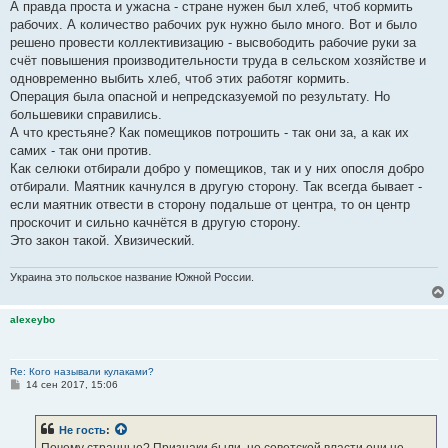
А правда проста и ужасна - стране нужен был хлеб, чтоб кормить
рабочих. А количество рабочих рук нужно было много. Вот и было
решено провести коллективизацию - высвободить рабочие руки за
счёт повышения производительности труда в сельском хозяйстве и
одновременно выбить хлеб, чтоб этих работяг кормить.
Операция была опасной и непредсказуемой по результату. Но
большевики справились.
А что крестьяне? Как помещиков потрошить - так они за, а как их
самих - так они против.
Как селюки отбирали добро у помещиков, так и у них опосля добро
отбирали. Маятник качнулся в другую сторону. Так всегда бывает -
если маятник отвести в сторону подальше от центра, то он центр
проскочит и сильно качнётся в другую сторону.
Это закон такой. Хвизический.
Украина это польское название Южной России.
alexeybo
Re: Кого называли кулаками?
С
14 сен 2017, 15:06
о
о
б
Не гость
:
щ
е
Почему странные? Признаки были, но советской власти они не