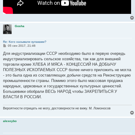
Gosha
Re: Кого называли кулаками?
С
05 сен 2017, 21:46
о
о
Для индустриализации СССР необходимо было в первую очередь
б
индустриализировать сельское хозяйства, так как для внешней
щ
е
торговли кроме ХЛЕБА И МЯСА - КОНЦЕССИЙ НА ДОБЫЧУ
н
ПОЛЕЗНЫХ ИСКОПАЕМЫХ СССР более ничего приложить не могла
и
е
- это была одна из составляющих добычи средств на Реконструкцию
промышленности страны. Помимо этого было массовая продажа
народных, церковных и государственных культурных ценностей.
Большевики обобрали ВЕСЬ НАРОД чтобы ЗАКРЕПИТЬСЯ У
ВЛАСТИ В РОССИИ.
Вероятности отрицать не могу, достоверности не вижу. М. Ломоносов
alexeybo