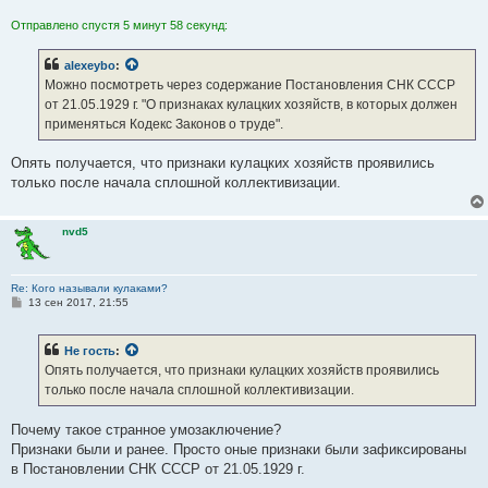
Отправлено спустя 5 минут 58 секунд:
alexeybo
:
Можно посмотреть через содержание Постановления СНК СССР
от 21.05.1929 г. "О признаках кулацких хозяйств, в которых должен
применяться Кодекс Законов о труде".
Опять получается, что признаки кулацких хозяйств проявились
только после начала сплошной коллективизации.
nvd5
Re: Кого называли кулаками?
С
13 сен 2017, 21:55
о
о
б
Не гость
:
щ
е
Опять получается, что признаки кулацких хозяйств проявились
н
только после начала сплошной коллективизации.
и
е
Почему такое странное умозаключение?
Признаки были и ранее. Просто оные признаки были зафиксированы
в Постановлении СНК СССР от 21.05.1929 г.