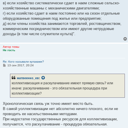
в) если хозяйство систематически сдает в наем сложные сельско-
хозяйственные машины с механическими двигателями;
г) если хозяйство сдает в наем постоянно или на сезон отдельные
оборудованные помещения под жилье или предприятие;
д) если члены хозяйства занимаются торговлей, ростовщичеством,
коммерческим посредничеством или имеют другие нетрудовые
доходы (в том числе служители культа)".
Автор темы
Не гость
Re: Кого называли кулаками?
С
13 сен 2017, 20:24
о
о
б
матвеенко_ев
:
щ
е
коллективизация и раскулачивание имеют прямую связь? или
н
иначе: раскулачивание - это обязательная процедура при
и
е
коллективизации?
Хронологическая связь уж точно имеет место быть.
В самой уоллективизации нет абсолютно ничего плохого, если не
проводить ее насильственными методами.
При недостатке государственных ресурсов для коллективизации,
получается, что раскулачивание - процедура обязательная.