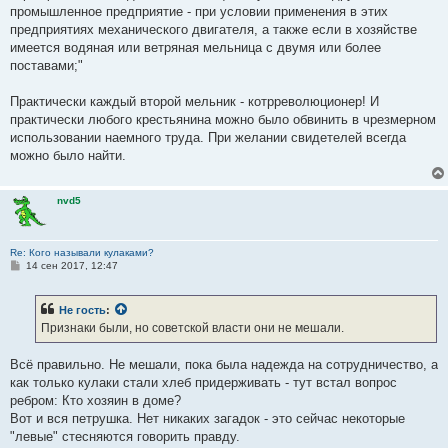
промышленное предприятие - при условии применения в этих
предприятиях механического двигателя, а также если в хозяйстве
имеется водяная или ветряная мельница с двумя или более
поставами;"
Практически каждый второй мельник - котрреволюционер! И
практически любого крестьянина можно было обвинить в чрезмерном
использовании наемного труда. При желании свидетелей всегда
можно было найти.
nvd5
Re: Кого называли кулаками?
С
14 сен 2017, 12:47
о
о
б
Не гость
:
щ
е
Признаки были, но советской власти они не мешали.
н
и
е
Всё правильно. Не мешали, пока была надежда на сотрудничество, а
как только кулаки стали хлеб придерживать - тут встал вопрос
ребром: Кто хозяин в доме?
Вот и вся петрушка. Нет никаких загадок - это сейчас некоторые
"левые" стесняются говорить правду.