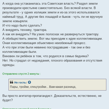
А когда она устаканилась эта Советская власть? Раздел земли
производили крестьяне самостоятельно. Без всякой власти. В
результате - у одних излишек земли и из-за этого использовался
наёмный труд. А другие без лошадей и быков - чуть ли не вручную
землю ковыряли.
И что надо было сделать?
А внедрять технику, трактора.
А как ея внедрять? На узких полосках не развернуться трактору.
А обобществить землю. Вот мы приходим к идее коллективизации.
Оная коллективизация объективно неизбежный процесс.
А что при этом были невинно пострадавшие - так они и без
коллективизации были.
Виновен ли ребёнок в том, что родился в семье бедняка?
Нет. Но страдал от недоедания, плохого образования и отсутствия
одежды.
Отправлено спустя 2 минуты :
Не гость
:
Пары, тройки, спецтройки... Вам какая разница,
Вы просто агитатор-пропагандист. Доказательств, естественно, не
будет?
Отправлено спустя 6 минут 3 секунды: