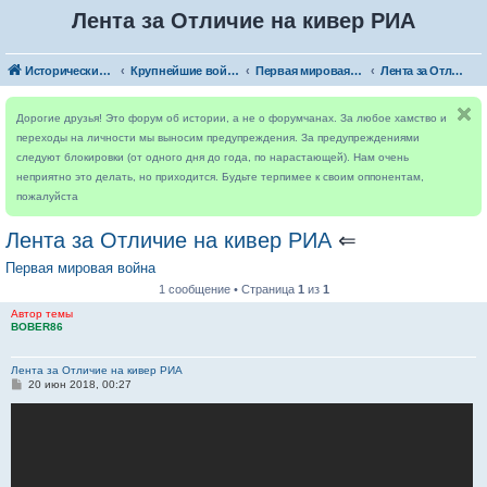
Лента за Отличие на кивер РИА
Исторический форум
Крупнейшие войны
Первая мировая война
Лента за Отличие на кивер РИА
Дорогие друзья! Это форум об истории, а не о форумчанах. За любое хамство и
переходы на личности мы выносим предупреждения. За предупреждениями
следуют блокировки (от одного дня до года, по нарастающей). Нам очень
неприятно это делать, но приходится. Будьте терпимее к своим оппонентам,
пожалуйста
Лента за Отличие на кивер РИА
⇐
Первая мировая война
1 сообщение • Страница
1
из
1
Автор темы
BOBER86
Лента за Отличие на кивер РИА
С
20 июн 2018, 00:27
о
о
б
щ
е
н
и