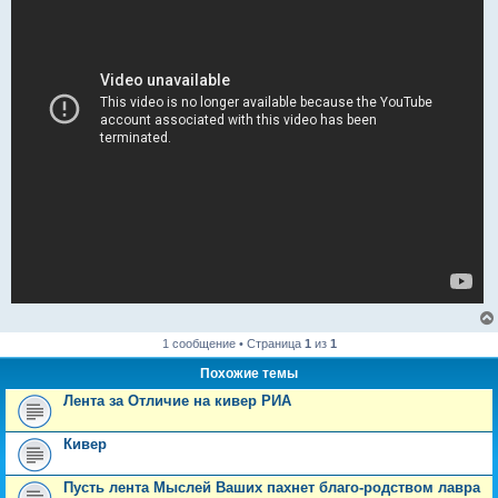
е
1 сообщение • Страница
1
из
1
Похожие темы
Лента за Отличие на кивер РИА
Кивер
Пусть лента Мыслей Ваших пахнет благо-родством лавра