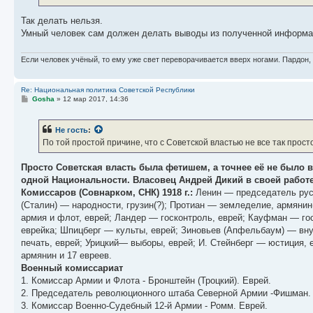
Так делать нельзя.
Умный человек сам должен делать выводы из полученной информа
Если человек учёный, то ему уже свет переворачивается вверх ногами. Пардон,
Re: Национальная политика Советской Республики
С
Gosha
»
12 мар 2017, 14:36
о
о
б
Не гость
:
щ
е
По той простой причине, что с Советской властью не все так прост
н
и
е
Просто Советская власть была фетишем, а точнее её не было 
одной Национальности. Власовец Андрей Дикий в своей работ
Комиссаров (Совнарком, СНК) 1918 г.:
Ленин — председатель русс
(Сталин) — народности, грузин(?); Протиан — земледелие, армянин
армия и флот, еврей; Ландер — госконтроль, еврей; Кауфман — го
еврейка; Шпицберг — культы, еврей; Зиновьев (Апфельбаум) — вну
печать, еврей; Урицкий— выборы, еврей; И. Стейнберг — юстиция, е
армянин и 17 евреев.
Военный комиссариат
1. Комиссар Армии и Флота - Бронштейн (Троцкий). Еврей.
2. Председатель революционного штаба Северной Армии -Фишман.
3. Комиссар Военно-Судебный 12-й Армии - Ромм. Еврей.