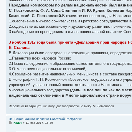
Народным комиссаром по делам национальностей был назначен И
С. Пестковский, Ф. А. Сова-Степняк и И. Ю. Кулик. Коллегия На
Каменский, С. Пестковский.
В качестве основных задач Наркомна
1.обеспечение мирного сожительства и братского сотрудничества 
2.содействие их материальному и духовному развитию, применитель
3.наблюдение за проведением в жизнь национальной политики Сове
3 ноября 1917 года была принята «Декларация прав народов Ро
В. Сталина.
В Декларации были определены следующие принципы, определяющи
1.Равенство всех народов России;
2.Право на отделение и образование самостоятельного государства
3.Отмена всех национальных ограничений;
4.Свободное развитие национальных меньшинств в составе каждого
В монографии Т. П. Коржихиной «Советское государство и его учре
учреждений, указал главный аспект деятельности Наркомнаца — р
многонационального государства
(дальше все пошло как по мас
национальных отклонений в Многонациональной стране пору
Вероятности отрицать не могу, достоверности не вижу. М. Ломоносов
Re: Национальная политика Советской Республики
С
Кадук
»
11 мар 2017, 16:30
о
о