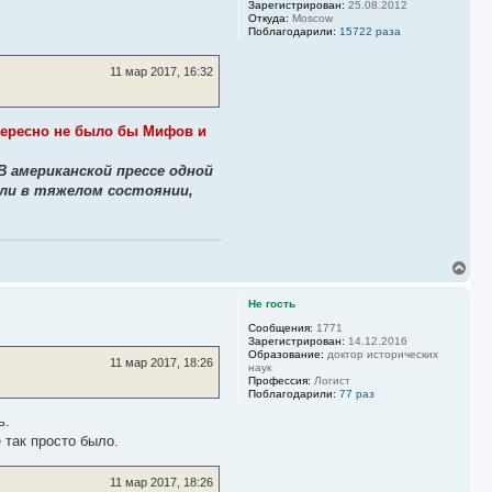
ч
Зарегистрирован:
25.08.2012
а
Откуда:
Moscow
л
Поблагодарили:
15722 раза
у
11 мар 2017, 16:32
тересно не было бы Мифов и
В американской прессе одной
али в тяжелом состоянии,
В
е
р
Не гость
н
у
Сообщения:
1771
Зарегистрирован:
14.12.2016
т
Образование:
доктор исторических
ь
11 мар 2017, 18:26
наук
с
Профессия:
Логист
я
Поблагодарили:
77 раз
к
н
ь.
а
 так просто было.
ч
а
л
11 мар 2017, 18:26