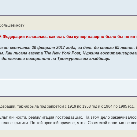
 большевиков?
 Федерации излагалась как есть без купюр наверно было бы не ин
н скончался 20 февраля 2017 года, за день до своего 65-летия. 
. Как писала газета The New York Post, Чуркина госпитализиров
я дипломата похоронили на Троекуровском кладбище.
ерации, так как была под запретом с 1919 по 1953 год и с 1964 по 1985 год,
Культ личности, реабилитация пострадавших. На этом дело заканчивалос
плане критики. По той простой причине, что с Советской властью не все