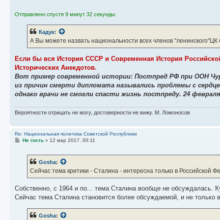
Отправлено спустя 9 минут 32 секунды:
Кадук
:
А Вы можете назвать национальности всех членов "ленинского"ЦК
Если бы вся История СССР и Современная История Российской
Исторических Анекдотов.
Вот пример современной истории: Постпред РФ при ООН Чурки
из причин смерти дипломата назывались проблемы с сердцем
однако врачи не смогли спасти жизнь постпреду. 24 феврал
Вероятности отрицать не могу, достоверности не вижу. М. Ломоносов
Re: Национальная политика Советской Республики
С
Не гость
»
12 мар 2017, 00:11
о
о
б
Gosha
:
щ
е
Сейчас тема критики - Сталина - интересна только в Российской Фед
н
и
е
Собственно, с 1964 и по... тема Сталина вообще не обсуждалась. 
Сейчас тема Сталина становится более обсуждаемой, и не только в 
Gosha
: