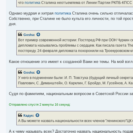
что
политика
Сталина неотъемлема от Линии Партии РКПБ-КПСС 
Однако мудрая и хитрая
политика
Сталина очень сильно отличалас
Собственно, при Сталине не было культа его личности, по той прос
дня.
Gosha
:
Вот пример современной истории: Постпред РФ при ООН Чуркин ско
дипломата назывались проблемы с сердцем. Как писала газета The
постпреду. 24 февраля дипломата похоронили на Троекуровском 
Какое отношение это имеет к созданной Вами же темы. На мой взгл
Gosha
:
У него в подчинении были: И. П. Товстуха (будущий личный секрета
Павлович, С. Диманштейн, О. Карклин, Г. Бройдо, М. Гусейнов, А. К
Судя по фамилиям, национальным вопросом в Советской России за
Отправлено спустя 2 минуты 16 секунд:
Кадук
:
А Вы можете назвать национальности всех членов "ленинского"ЦК
А к чему называть всех? Достаточно назвать национальность под