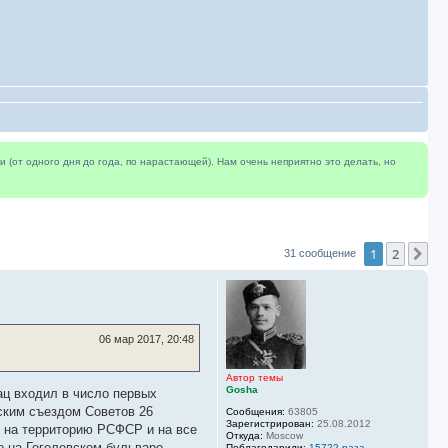
(от одного дня до года, по нарастающей). Нам очень неприятно это делать, но
1
2
Сл
31 сообщение
06 мар 2017, 20:48
Автор темы
Gosha
ац входил в число первых
ским съездом Советов 26
Сообщения:
63805
Зарегистрирован:
25.08.2012
ь на территорию РСФСР и на все
Откуда:
Moscow
 на Гоголевском бульваре.
Поблагодарили:
15722 раза