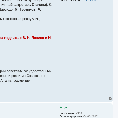
личный секретарь Сталина), С.
Бройдо, М. Гусейнов, А.
ых советских республик;
а подписью В. И. Ленина и И.
ории советских государственных
ния и развития Советского
А, а исправление
В
е
р
Кадук
н
у
Сообщения:
7334
Зарегистрирован:
04.03.2017
т