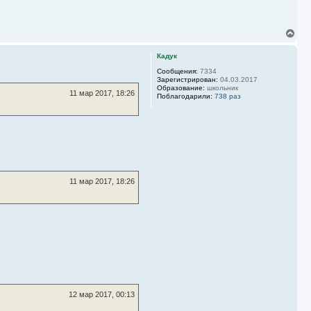
В
е
р
Кадук
н
у
Сообщения:
7334
Зарегистрирован:
04.03.2017
т
Образование:
школьник
ь
11 мар 2017, 18:26
Поблагодарили:
738 раз
с
я
к
н
а
ч
а
л
у
11 мар 2017, 18:26
12 мар 2017, 00:13