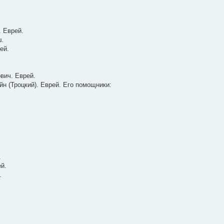
. Еврей.
ш.
ей.
вич. Еврей.
н (Троцкий). Еврей. Его помощники:
.
й.
.