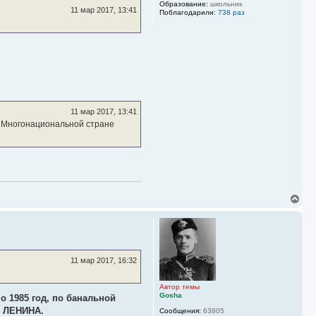
Образование:
школьник
ь
11 мар 2017, 13:41
Поблагодарили:
738 раз
с
я
к
н
а
ч
а
л
у
11 мар 2017, 13:41
в Многонациональной стране
В
е
р
н
у
т
ь
11 мар 2017, 16:32
с
я
к
Автор темы
Gosha
н
по 1985 год, по банальной
а
В ЛЕНИНА.
Сообщения:
63805