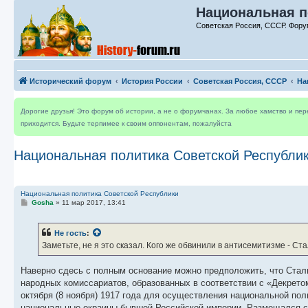
Национальная п
Советская Россия, СССР. Фору
Исторический форум
История России
Советская Россия, СССР
На
Дорогие друзья! Это форум об истории, а не о форумчанах. За любое хамство и пе
приходится. Будьте терпимее к своим оппонентам, пожалуйста
Национальная политика Советской Республи
Национальная политика Советской Республики
С
Gosha
»
11 мар 2017, 13:41
о
о
б
Не гость
:
щ
е
Заметьте, не я это сказал. Кого же обвинили в антисемитизме - Ста
н
и
е
Наверно сдесь с полным основание можно предположить, что Стали
народных комиссариатов, образованных в соответствии с «Декрет
октября (8 ноября) 1917 года для осуществления национальной по
национальные окраины бывшей Российской империи. Размещался сна