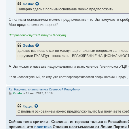
б
Gosha
:
щ
е
Наверно сдесь с полным основание можно предположить
н
и
е
С полным основанием можно предположить,что Вы получаете сребр
Мое предположение верно?
Отправлено спустя 2 минуты 9 секунд:
Gosha
:
дальше все пошло как по маслу национальным вопросом занялось
поручили ГУЛАГ(у) - появились - ВРАЖДЕБНЫЕ НАЦИОНАЛЬНОСТ
А Вы можете назвать национальности всех членов "ленинского"ЦК
Если человек учёный, то ему уже свет переворачивается вверх ногами. Пардон,
Re: Национальная политика Советской Республики
С
Gosha
»
11 мар 2017, 18:16
о
о
б
Кадук
:
щ
е
С полным основанием можно предположить,что Вы получаете сре
н
и
е
Сейчас тема критики - Сталина - интересна только в Российской
причине, что
политика
Сталина неотъемлема от Линии Партии