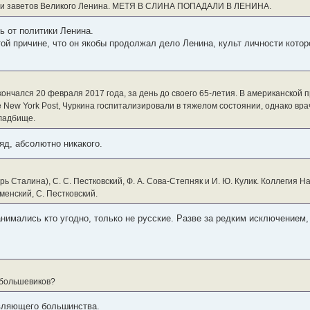
и заветов Великого Ленина. МЕТЯ В СЛИНА ПОПАДАЛИ В ЛЕНИНА.
ь от политики Ленина.
той причине, что он якобы продолжал дело Ленина, культ личности котор
нчался 20 февраля 2017 года, за день до своего 65-летия. В американской 
 New York Post, Чуркина госпитализировали в тяжелом состоянии, однако вра
кладбище.
яд, абсолютно никакого.
рь Сталина), С. С. Пестковский, Ф. А. Сова-Степняк и И. Ю. Кулик. Коллегия Н
аменский, С. Пестковский.
нимались кто угодно, только не русские. Разве за редким исключение
 большевиков?
авляющего большинства.