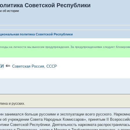
олитика Советской Республики
м об истории
циональная политика Советской Республики
реходы на личности мы выносим предупреждения. За предупреждениями следуют блокировки 
ки
⇐
Советская Россия, СССР
лина и русских.
н занимался больше русскими и эксплуатации всего русского. Наркомн
ом об учреждении Совета Народных Комиссаров», принятым II Всероссий
литики Советской Республики. Деятельность наркомата распространялас
чала в Петрограде, затем в Москве в Трубниковском переулке, а позже