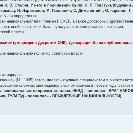
. В. Сталин. У него в подчинении были: И. П. Товстуха (будущий 
ркомнац: Н. Нариманов, М. Павлович, С. Диманштейн, О. Карклин, Г. 
ца были определены:
всех национальностей и племен РСФСР, а также договорных дружественн
но к особенностям их быта, культуры и экономического состояния;
тской власти.
ссии» (утверждено Декретом СНК). Декларация была опубликована з
е национальную политику советской власти:
;
 из народов.
ждения» (М., 1995) автор, являясь крупным специалистом в области ист
азрешение сложных межнациональных отношений в первые годы становле
лу национальным вопросом занялось НКВД - появился - ВРАГ НАРОД
чили ГУЛАГ(у) - появились - ВРАЖДЕБНЫЕ НАЦИОНАЛЬНОСТИ).