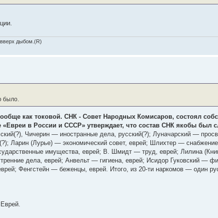
ции.
 вверх дыбом.(R)
о было.
вообще как токовой. СНК - Совет Народных Комисаров, состоял соб
е «Евреи в России и СССР» утверждает, что состав СНК якобы был
кий(?), Чичерин — иностранные дела, русский(?); Луначарский — прос
(?); Ларин (Лурье) — экономический совет, еврей; Шлихтер — снабжение
сударственные имущества, еврей; В. Шмидт — труд, еврей; Лилина (Кни
тренние дела, еврей; Анвельт — гигиена, еврей; Исидор Гуковский — ф
врей; Фенгстейн — беженцы, еврей. Итого, из 20-ти наркомов — один рус
 Еврей.