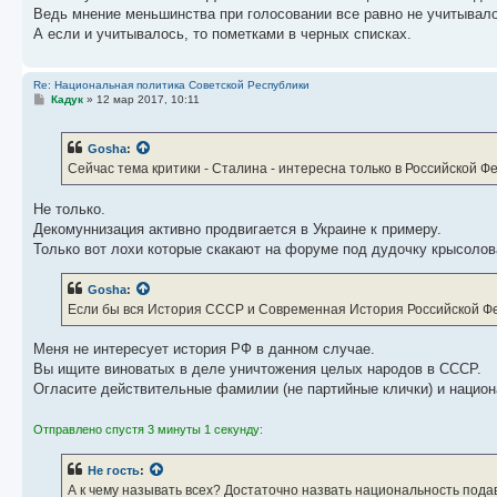
Ведь мнение меньшинства при голосовании все равно не учитывало
А если и учитывалось, то пометками в черных списках.
Re: Национальная политика Советской Республики
С
Кадук
»
12 мар 2017, 10:11
о
о
б
Gosha
:
щ
е
Сейчас тема критики - Сталина - интересна только в Российской Ф
н
и
е
Не только.
Декомуннизация активно продвигается в Украине к примеру.
Только вот лохи которые скакают на форуме под дудочку крысолова
Gosha
:
Если бы вся История СССР и Современная История Российской Ф
Меня не интересует история РФ в данном случае.
Вы ищите виноватых в деле уничтожения целых народов в СССР.
Огласите действительные фамилии (не партийные клички) и национ
Отправлено спустя 3 минуты 1 секунду:
Не гость
:
А к чему называть всех? Достаточно назвать национальность под