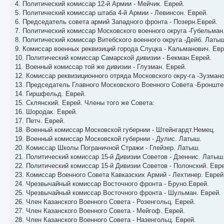
4. Политический комиссар 12-й Армии - Мейчик. Еврей.
5. Политический комиссар штаба 4-й Армии - Левинсон. Еврей.
6. Председатель совета армий Западного фронта - Позерн.Еврей.
7. Политический комиссар Московского военного округа -Губельман
8. Политический комиссар Витебского военного округа -Дейб. Латы
9. Комиссар военных реквизиций города Слуцка - Кальманович. Евр
10. Политический комиссар Самарской дивизии - Бекман.Еврей.
11. Военный комиссар той же дивизии - Глузман. Еврей.
12. Комиссар реквизиционного отряда Московского окру-га -Зузмано
13. Председатель Главного Московского Военного Совета -Бронштей
14. Гиршфельд. Еврей.
15. Склянский. Еврей. Члены того же Совета:
16. Шородак. Еврей.
17. Петч. Еврей.
18. Военный комиссар Московской губернии - Штейнгардт.Немец.
19. Военный комиссар Московской губернии - Дулис. Латыш.
20. Комиссар Школы Пограничной Стражи - Глейзер. Латыш.
21. Политический комиссар 15-й Дивизии Советов - Дзеннис. Латыш
22. Политический комиссар 15-й Дивизии Советов - Полонский. Евре
23. Комиссар Военного Совета Кавказских Армий - Лехтинер. Еврей
24. Чрезвычайный комиссар Восточного фронта - Бруно.Еврей.
25. Чрезвычайный комиссар Восточного фронта - Шульман. Еврей.
26. Член Казанского Военного Совета - Розенгольц. Еврей.
27. Член Казанского Военного Совета - Мейгоф. Еврей.
28. Член Казанского Военного Совета - Назенгольц. Еврей.