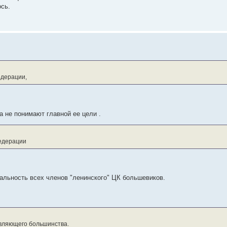
сь.
едерации,
 не понимают главной ее цели .
едерации
альность всех членов "ленинского" ЦК большевиков.
авляющего большинства.