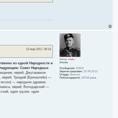
В
е
р
н
у
т
ь
12 мар 2017, 00:13
с
я
к
Автор темы
Gosha
н
ственно из одной Народности и
а
 следующим: Совет Народных
Сообщения:
63805
ч
Зарегистрирован:
25.08.2012
вещение, еврей; Джугашвили
а
Откуда:
Moscow
, еврей; Троцкий (Бронштейн) —
л
Поблагодарили:
15722 раза
у
гиссен) — народное здравие,
инансы, еврей; Володарский —
ский, один грузин, один