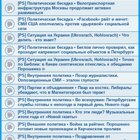
[PS] Политическая беседка • Велотранспортная
инфраструктура Москвы продолжает активно
развиваться
[PS] Политическая беседка • «Facebook» рвёт и мечет:
СМИ США ополчились против «дырявой» социальной
сети
[PS] Ситуация на Украине (Ukrosrach, Hohlosrach) • Что
делать - кто знает?
[PS] Политическая беседка • Беглов лично проверил, как
проходит капремонт социальных объектов в Петербурге
[PS] Ситуация на Украине (Ukrosrach, Hohlosrach) • Точно
по Библии: в Киеве скептически отнеслись к обещанию
Порошенко п
[PS] Внутренняя политика • Позор журналистики.
Оппозиционные СМИ – эталон глупости
[PS] Партии и объединения • Пиар на костях. Либералы
убеждают, что в Магнитогорске был теракт
[PS] Внутренняя политика • Во всеоружии: Петербургские
службы готовы к непогоде в первый день Нового года
[PS] Внутренняя политика • Кто эти люди? Музыкальные
итоги года от «Новой газеты»
[PS] Внешняя политика • Война за рейтинг. Порошенко
готовит новые провокации в Керченском проливе
[PS] Внутренняя политика • Поздравления от