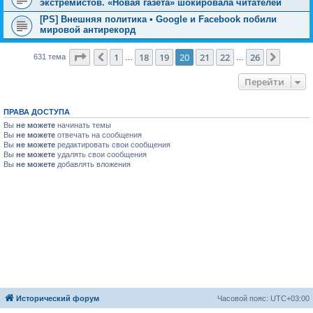
экстремистов. «Новая газета» шокировала читателей
[PS] Внешняя политика • Google и Facebook побили
мировой антирекорд
Страница
20
из
26
1
18
19
20
21
22
26
Пред.
След.
631 тема
…
…
Перейти
ПРАВА ДОСТУПА
Вы
не можете
начинать темы
Вы
не можете
отвечать на сообщения
Вы
не можете
редактировать свои сообщения
Вы
не можете
удалять свои сообщения
Вы
не можете
добавлять вложения
Исторический форум
Часовой пояс:
UTC+03:00