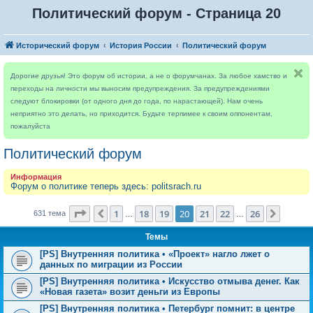
Политический форум - Страница 20
Исторический форум
История России
Политический форум
Дорогие друзья! Это форум об истории, а не о форумчанах. За любое хамство и
переходы на личности мы выносим предупреждения. За предупреждениями
следуют блокировки (от одного дня до года, по нарастающей). Нам очень
неприятно это делать, но приходится. Будьте терпимее к своим оппонентам,
пожалуйста
Политический форум
Информация
Форум о политике теперь здесь: politsrach.ru
Страница
20
из
26
1
18
19
20
21
22
26
Пред.
След.
631 тема
…
…
Темы
[PS] Внутренняя политика • «Проект» нагло лжет о
данных по миграции из России
[PS] Внутренняя политика • Искусство отмыва денег. Как
«Новая газета» возит деньги из Европы
[PS] Внутренняя политика • Петербург помнит: в центре