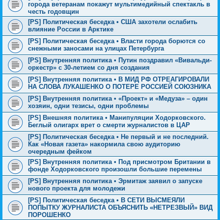
города ветеранам покажут мультимедийный спектакль в
честь годовщин
[PS] Политическая беседка • США захотели ослабить
влияние России в Арктике
[PS] Политическая беседка • Власти города борются со
снежными заносами на улицах Петербурга
[PS] Внутренняя политика • Путин поздравил «Вивальди-
оркестр» с 30-летием со дня создания
[PS] Внутренняя политика • В МИД РФ ОТРЕАГИРОВАЛИ
НА СЛОВА ЛУКАШЕНКО О ПОТЕРЕ РОССИЕЙ СОЮЗНИКА
[PS] Внутренняя политика • «Проект» и «Медуза» – один
хозяин, одни тезисы, одни проблемы
[PS] Внешняя политика • Манипуляции Ходорковского.
Беглый олигарх врет о смерти журналистов в ЦАР
[PS] Политическая беседка • Не первый и не последний.
Как «Новая газета» накормила свою аудиторию
очередным фейком
[PS] Внутренняя политика • Под присмотром Британии в
фонде Ходорковского произошли большие перемены
[PS] Внутренняя политика • Эрмитаж заявил о запуске
нового проекта для молодежи
[PS] Политическая беседка • В СЕТИ ВЫСМЕЯЛИ
ПОПЫТКУ ЖУРНАЛИСТА ОБЪЯСНИТЬ «НЕТРЕЗВЫЙ» ВИД
ПОРОШЕНКО