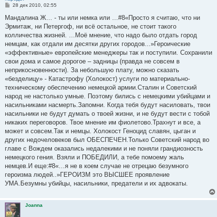
С
28 дек 2010, 02:55
о
о
Мандалина Ж… - ты или немка или …#8«Просто я считаю, что ни
б
Эрмитаж, ни Петергоф, ни всё остальное, не стоит такого
щ
е
колличества жизней. …Моё мнение, что надо было отдать город
н
немцам, как отдали им десятки других городов...»Героические
и
е
«эффективные» европейские менеджеры так и поступили. Сохранили
свои дома и самое дорогое – задницы (правда не совсем в
неприкосновенности). За небольшую плату, можно сказать
«безделицу» - Катастрофу (Холокост) услуги по материально-
техническому обеспечению немецкой армии.Сталин и Советский
народ не настолько умные. Поэтому бились с немецкими убийцами и
насильниками насмерть.Запомни. Когда тебя будут насиловать, твои
насильники не будут думать о твоей жизни, и не будут вести с тобой
никаких переговоров. Твое мнение им фиолетово.Трахнут и все, а
может и совсем.Так и немцы. Холокост Геноцид славян, цыган и
других недочеловеков был ОБЕСПЕЧЕН.Только Советский народ во
главе с Вождем оказались недалекими и не поняли грандиозность
немецкого гения. Взяли и ПОБЕДИЛИ, а тебе помоему жаль
немцев.И еще:#8«…я не в коем случае не отрецаю безумного
героизма людей..»ГЕРОИЗМ это ВЫСШЕЕ проявление
УМА.Безумны убийцы, насильники, предатели и их адвокаты.
Joanna