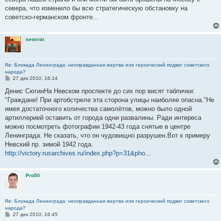
севера, что изменило бы всю стратегическую обстановку на
советско-германском фронте...
seocrat
Re: Блокада Ленинграда: неоправданная жертва или героический подвиг советского
народа?
С
27 дек 2010, 16:14
о
о
Денис СюгинНа Невском проспекте до сих пор висят таблички:
б
"Граждане! При артобстреле эта сторона улицы наиболее опасна."Не
щ
е
имея достаточного количества самолётов, можно было одной
н
артиллерией оставить от города одни развалины. Ради интереса
и
е
можно посмотреть фотографии 1942-43 года снятые в центре
Ленинграда. Не сказать, что он чудовищно разрушен.Вот к примеру
Невский пр. зимой 1942 года.
http://victory.rusarchives.ru/index.php?p=31&pho
...
Pro50
Re: Блокада Ленинграда: неоправданная жертва или героический подвиг советского
народа?
С
27 дек 2010, 16:45
о