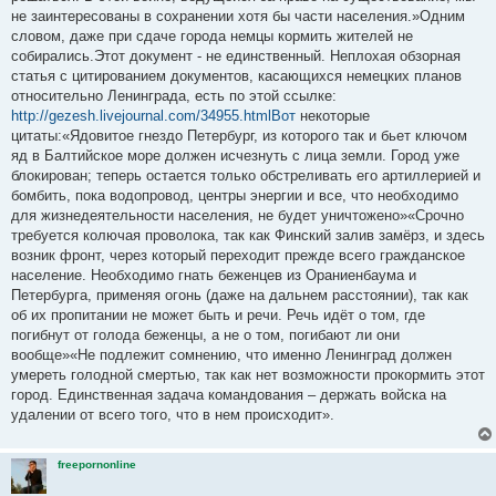
не заинтересованы в сохранении хотя бы части населения.»Одним
словом, даже при сдаче города немцы кормить жителей не
собирались.Этот документ - не единственный. Неплохая обзорная
статья с цитированием документов, касающихся немецких планов
относительно Ленинграда, есть по этой ссылке:
http://gezesh.livejournal.com/34955.htmlВот
некоторые
цитаты:«Ядовитое гнездо Петербург, из которого так и бьет ключом
яд в Балтийское море должен исчезнуть с лица земли. Город уже
блокирован; теперь остается только обстреливать его артиллерией и
бомбить, пока водопровод, центры энергии и все, что необходимо
для жизнедеятельности населения, не будет уничтожено»«Срочно
требуется колючая проволока, так как Финский залив замёрз, и здесь
возник фронт, через который переходит прежде всего гражданское
население. Необходимо гнать беженцев из Ораниенбаума и
Петербурга, применяя огонь (даже на дальнем расстоянии), так как
об их пропитании не может быть и речи. Речь идёт о том, где
погибнут от голода беженцы, а не о том, погибают ли они
вообще»«Не подлежит сомнению, что именно Ленинград должен
умереть голодной смертью, так как нет возможности прокормить этот
город. Единственная задача командования – держать войска на
удалении от всего того, что в нем происходит».
freepornonline