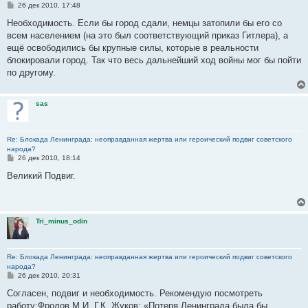
С
26 дек 2010, 17:48
о
о
Необходимость. Если бы город сдали, немцы затопили бы его со
б
всем населением (на это был соответствующий приказ Гитлера), а
щ
е
ещё освободились бы крупные силы, которые в реальности
н
блокировали город. Так что весь дальнейший ход войны мог бы пойти
и
е
по другому.
sas
Re: Блокада Ленинграда: неоправданная жертва или героический подвиг советского
народа?
С
26 дек 2010, 18:14
о
о
Великий Подвиг.
б
щ
е
н
и
Tri_minus_odin
е
Re: Блокада Ленинграда: неоправданная жертва или героический подвиг советского
народа?
С
26 дек 2010, 20:31
о
о
Согласен, подвиг и необходимость. Рекомендую посмотреть
б
работу:Фролов М.И. Г.К. Жуков: «Потеря Ленинграда была бы
щ