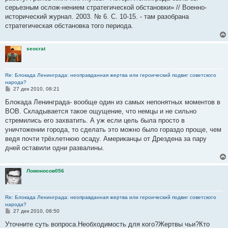
е
серьезным ослож-нением стратегической обстановки» // Военно-
н
исторический журнал. 2003. № 6. С. 10-15. - там разобрана
и
е
стратегическая обстановка того периода.
seocrat
Re: Блокада Ленинграда: неоправданная жертва или героический подвиг советского
народа?
С
27 дек 2010, 08:21
о
о
Блокада Ленинграда- вообще один из самых непонятных моментов в
б
ВОВ. Складывается такое ощущение, что немцы и не сильно
щ
е
стремились его захватить. А уж если цель была просто в
н
уничтожении города, то сделать это можно было гораздо проще, чем
и
е
ведя почти трёхлетнюю осаду. Американцы от Дрездена за пару
дней оставили одни развалины.
Ломоносов056
Re: Блокада Ленинграда: неоправданная жертва или героический подвиг советского
народа?
С
27 дек 2010, 08:50
о
о
Уточните суть вопроса.Необходимость для кого?Жертвы чьи?Кто