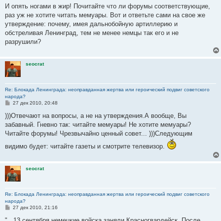
о
И опять ногами в жир! Почитайте что ли форумы соответствующие,
б
раз уж не хотите читать мемуары. Вот и ответьте сами на свое же
щ
е
утверждение: почему, имея дальнобойную артиллерию и
н
обстреливая Ленинград, тем не менее немцы так его и не
и
е
разрушили?
seocrat
Re: Блокада Ленинграда: неоправданная жертва или героический подвиг советского
народа?
С
27 дек 2010, 20:48
о
о
)))Отвечают на вопросы, а не на утверждения.А вообще, Вы
б
забавный. Гневно так: читайте мемуары! Не хотите мемуары?
щ
е
Читайте форумы! Чрезвычайно ценный совет... )))Следующим
н
и
видимо будет: читайте газеты и смотрите телевизор.
е
seocrat
Re: Блокада Ленинграда: неоправданная жертва или героический подвиг советского
народа?
С
27 дек 2010, 21:16
о
о
"...13 сентября немецкие войска заняли Красногвардейск. После