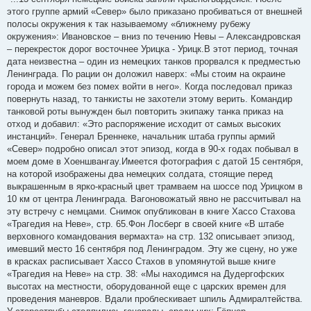
б
этого группе армий «Север» было приказано пробиваться от внешней
щ
е
полосы окружения к так называемому «ближнему рубежу
н
окружения»: Ивановское – вниз по течению Невы – Александровская
и
е
– перекресток дорог восточнее Урицка - Урицк.В этот период, точная
дата неизвестна – один из немецких танков прорвался к предместью
Ленинграда. По рации он доложил наверх: «Мы стоим на окраине
города и можем без помех войти в него». Когда последовал приказ
повернуть назад, то танкисты не захотели этому верить. Командир
танковой роты вынужден был повторить экипажу танка приказ на
отход и добавил: «Это распоряжение исходит от самых высоких
инстанций». Генерал Бреннеке, начальник штаба группы армий
«Север» подробно описал этот эпизод, когда в 90-х годах побывал в
моем доме в Хоеншвангау.Имеется фотография с датой 15 сентября,
на которой изображены два немецких солдата, стоящие перед
выкрашенным в ярко-красный цвет трамваем на шоссе под Урицком в
10 км от центра Ленинграда. Вагоновожатый явно не рассчитывал на
эту встречу с немцами. Снимок опубликован в книге Хассо Стахова
«Трагедия на Неве», стр. 65.Фон Лосберг в своей книге «В штабе
верховного командования вермахта» на стр. 132 описывает эпизод,
имевший место 16 сентября под Ленинградом. Эту же сцену, но уже
в красках расписывает Хассо Стахов в упомянутой выше книге
«Трагедия на Неве» на стр. 38: «Мы находимся на Дудергофских
высотах на местности, оборудованной еще с царских времен для
проведения маневров. Вдали проблескивает шпиль Адмиралтейства.