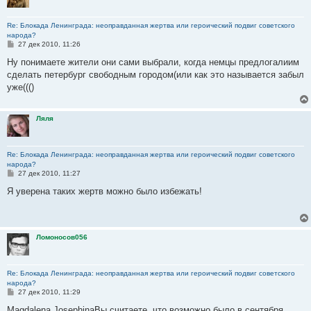
Re: Блокада Ленинграда: неоправданная жертва или героический подвиг советского
народа?
С
27 дек 2010, 11:26
о
о
Ну понимаете жители они сами выбрали, когда немцы предлогалиим
б
сделать петербург свободным городом(или как это называется забыл
щ
е
уже((()
н
и
е
Ляля
Re: Блокада Ленинграда: неоправданная жертва или героический подвиг советского
народа?
С
27 дек 2010, 11:27
о
о
Я уверена таких жертв можно было избежать!
б
щ
е
н
и
Ломоносов056
е
Re: Блокада Ленинграда: неоправданная жертва или героический подвиг советского
народа?
С
27 дек 2010, 11:29
о
о
Magdalena JosephinaВы считаете, что возможно было в сентября