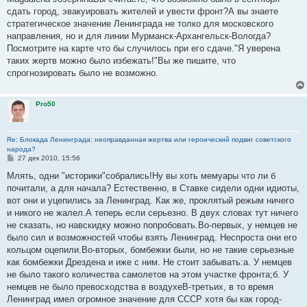
б
сдать город, эвакуировать жителей и увести фронт?А вы знаете
щ
е
стратегическое значение Ленинграда не толко для московского
н
направления, но и для линии Мурманск-Архангельск-Вологда?
и
е
Посмотрите на карте что бы случилось при его сдаче."Я уверена
таких жертв можно было избежать!"Вы же пишите, что
спрогнозировать было не возможно.
Pro50
Re: Блокада Ленинграда: неоправданная жертва или героический подвиг советского
народа?
С
27 дек 2010, 15:56
о
о
Млять, одни "историки"собрались!Ну вы хоть мемуары что ли б
б
почитали, а для начала? Естественно, в Ставке сидели одни идиоты,
щ
е
вот они и уцепились за Ленинград. Как же, проклятый режым ничего
н
и никого не жалел.А теперь если серьезно. В двух словах тут ничего
и
е
не сказать, но навскидку можно попробовать.Во-первых, у немцев не
было сил и возможностей чтобы взять Ленинград. Неспроста они его
кольцом оцепили.Во-вторых, бомбежки были, но не такие серьезные
как бомбежки Дрездена и иже с ним. Не стоит забывать:а. У немцев
не было такого количества самолетов на этом участке фронта;б. У
немцев не было превосходства в воздухеВ-третьих, в то время
Ленинград имел огромное значение для СССР хотя бы как город-