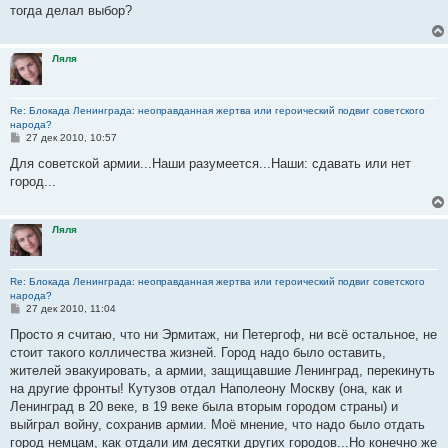
б
тогда делал выбор?
щ
е
н
и
Ляля
е
Re: Блокада Ленинграда: неоправданная жертва или героический подвиг советского
народа?
С
27 дек 2010, 10:57
о
о
Для советской армии...Наши разумеется...Наши: сдавать или нет
б
город...
щ
е
н
и
Ляля
е
Re: Блокада Ленинграда: неоправданная жертва или героический подвиг советского
народа?
С
27 дек 2010, 11:04
о
о
Просто я считаю, что ни Эрмитаж, ни Петергоф, ни всё остальное, не
б
стоит такого колличества жизней. Город надо было оставить,
щ
е
жителей эвакуировать, а армии, защищавшие Ленинград, перекинуть
н
на другие фронты! Кутузов отдал Наполеону Москву (она, как и
и
е
Ленинград в 20 веке, в 19 веке была вторым городом страны) и
выйграл войну, сохранив армии. Моё мнение, что надо было отдать
город немцам, как отдали им десятки других городов...Но конечно же