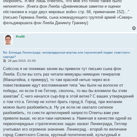
оборонять. Я мог лишь ответить, что мне это точно также было
непонятно». (Книга фон Лееба «Дневниковые заметки и оценки
обстановки в ходе двух мировых войн» стр. 66, примечание 152)..."
(письмо Германа Лееба, сына командующего группой армий «Север»
фельдмаршала фон Лееба Даниилу Гранину)
Pro50
Re: Блокада Ленинграда: неоправданная жертва или героический подвиг советского
народа?
С
28 дек 2010, 01:00
о
о
Собссна я не понимаю зачем вы привели тут письмо сына фон
б
Лееба. Если вы хоть раз читали мемуары немецких генералов
щ
е
(Манштейна, к примеру), то там красной нитью через все
н
повествование идут воспоминания типа "мы были на волоске от
и
е
победы, но если б не Гитлер, сволочь, то мы бы вломили бы этим
азиатам".С чего начался сыр-бор в этой ветке? С ваших утверждений
о том что:а. Гитлер не хотел брать город;б. Город, при желании
можно было разбомбить;в. Ну уж если не хватало силенок
разбомбить, то снести артиллерией запросто.Ответы вам уже
привели выше, но все-таки напомню:а. Намечая в качестве одной из
первоочередных стратегических задач захват Ленинграда, Гитлер
учитывал его огромное значение. Ленинград - второй по величине
город Советского Союза, крупный политический, культурный и