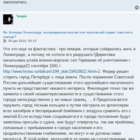
закончилась
Yurgon
Re: Блокада Ленинграда: неоправданная жертва или героический подвиг советского
народа?
С
28 дек 2010, 05:15
о
о
Что это еще за фантастика - про немцев, которые собирались жить в
б
Ленинграде, а потому не хотели его разрушать?Директива
щ
е
начальника штаба военно-морских сил Германии об уничтожении г.
н
Ленинграда22 сентября 1941 г.
и
е
http://www.hrono.ru/dokum/194_dok/19410922.html«2
. Фюрер решил
стереть город Петербург с лица земли. После поражения Советской
России дальнейшее существование этого крупнейшего населенного
пункта не представляет никакого интереса. Финляндия точно так же
заявила о своей незаинтересованности в существовании этого
города непосредственно у ее новых границ......4.Предполагается
окружить город тесным кольцом и путем обстрела из артиллерии
всех калибров и беспрерывной бомбежки с воздуха сравнять его с
землей.Если вследствие создавшегося в городе положения будут
заявлены просьбы о сдаче, они будут отвергнуты, так как проблемы,
связанные с пребыванием в городе населения и его
продовольственным снабжением, не могут и не должны нами
решаться. В этой войне, ведущейся за право на существование, мы