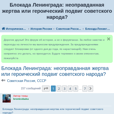
Блокада Ленинграда: неоправданная
жертва или героический подвиг советского
народа?
Исторический форум
История России
Советская Россия, СССР
Блокада Ленинграда: неоправданная жертва или героический подвиг советского народа?
Дорогие друзья! Это форум об истории, а не о форумчанах. За любое хамство и
переходы на личности мы выносим предупреждения. За предупреждениями
следуют блокировки (от одного дня до года, по нарастающей). Нам очень
неприятно это делать, но приходится. Будьте терпимее к своим оппонентам,
пожалуйста
Блокада Ленинграда: неоправданная жертва
или героический подвиг советского народа?
⇐
Советская Россия, СССР
Страница
1
из
7
1
2
3
4
5
7
След.
157 сообщений
…
Автор темы
brontcobaka
Блокада Ленинграда: неоправданная жертва или героический подвиг советского
народа?