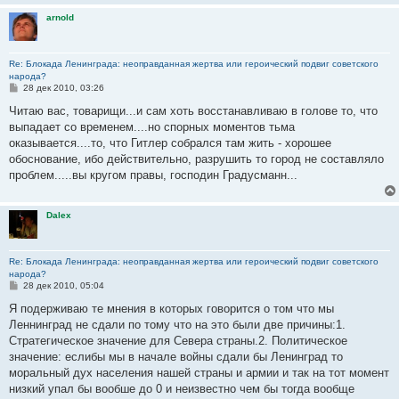
arnold
Re: Блокада Ленинграда: неоправданная жертва или героический подвиг советского
народа?
С
28 дек 2010, 03:26
о
о
Читаю вас, товарищи...и сам хоть восстанавливаю в голове то, что
б
выпадает со временем....но спорных моментов тьма
щ
е
оказывается....то, что Гитлер собрался там жить - хорошее
н
обоснование, ибо действительно, разрушить то город не составляло
и
е
проблем.....вы кругом правы, господин Градусманн...
Dalex
Re: Блокада Ленинграда: неоправданная жертва или героический подвиг советского
народа?
С
28 дек 2010, 05:04
о
о
Я подерживаю те мнения в которых говорится о том что мы
б
Леннинград не сдали по тому что на это были две причины:1.
щ
е
Стратегическое значение для Севера страны.2. Политическое
н
значение: еслибы мы в начале войны сдали бы Ленинград то
и
е
моральный дух населения нашей страны и армии и так на тот момент
низкий упал бы вообше до 0 и неизвестно чем бы тогда вообще