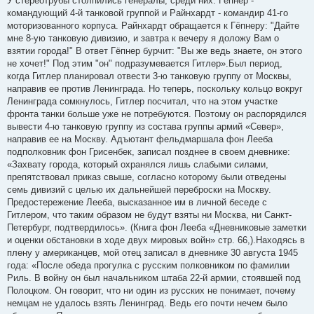
У стереотрубы столпились генералы, среди них: Гёпнер -
командующий 4-й танковой группой и Райнхардт - командир 41-го
моторизованного корпуса. Райнхардт обращается к Гёпнеру: "Дайте
мне 8-ую танковую дивизию, и завтра к вечеру я доложу Вам о
взятии города!" В ответ Гёпнер бурчит: "Вы же ведь знаете, он этого
не хочет!" Под этим "он" подразумевается Гитлер».Был период,
когда Гитлер планировал отвести 3-ю танковую группу от Москвы,
направив ее против Ленинграда. Но теперь, поскольку кольцо вокруг
Ленинграда сомкнулось, Гитлер посчитал, что на этом участке
фронта танки больше уже не потребуются. Поэтому он распорядился
вывести 4-ю танковую группу из состава группы армий «Север»,
направив ее на Москву. Адъютант фельдмаршала фон Лееба
подполковник фон Грисенбек, записал позднее в своем дневнике:
«Захвату города, который охранялся лишь слабыми силами,
препятствовал приказ свыше, согласно которому были отведены
семь дивизий с целью их дальнейшей переброски на Москву.
Предостережение Лееба, высказанное им в личной беседе с
Гитлером, что таким образом не будут взяты ни Москва, ни Санкт-
Петербург, подтвердилось». (Книга фон Лееба «Дневниковые заметки
и оценки обстановки в ходе двух мировых войн» стр. 66,).Находясь в
плену у американцев, мой отец записал в дневнике 30 августа 1945
года: «После обеда прогулка с русским полковником по фамилии
Риль. В войну он был начальником штаба 22-й армии, стоявшей под
Полоцком. Он говорит, что ни один из русских не понимает, почему
немцам не удалось взять Ленинград. Ведь его почти нечем было