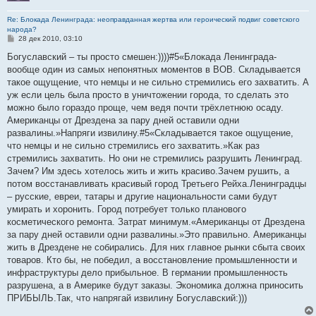
Re: Блокада Ленинграда: неоправданная жертва или героический подвиг советского
народа?
С
28 дек 2010, 03:10
о
о
Богуславский – ты просто смешен:))))#5«Блокада Ленинграда-
б
вообще один из самых непонятных моментов в ВОВ. Складывается
щ
е
такое ощущение, что немцы и не сильно стремились его захватить. А
н
уж если цель была просто в уничтожении города, то сделать это
и
е
можно было гораздо проще, чем ведя почти трёхлетнюю осаду.
Американцы от Дрездена за пару дней оставили одни
развалины.»Напряги извилину.#5«Складывается такое ощущение,
что немцы и не сильно стремились его захватить.»Как раз
стремились захватить. Но они не стремились разрушить Ленинград.
Зачем? Им здесь хотелось жить и жить красиво.Зачем рушить, а
потом восстанавливать красивый город Третьего Рейха.Ленинградцы
– русские, евреи, татары и другие национальности сами будут
умирать и хоронить. Город потребует только планового
косметического ремонта. Затрат минимум.«Американцы от Дрездена
за пару дней оставили одни развалины.»Это правильно. Американцы
жить в Дрездене не собирались. Для них главное рынки сбыта своих
товаров. Кто бы, не победил, а восстановление промышленности и
инфраструктуры дело прибыльное. В германии промышленность
разрушена, а в Америке будут заказы. Экономика должна приносить
ПРИБЫЛЬ.Так, что напрягай извилину Богуславский:)))