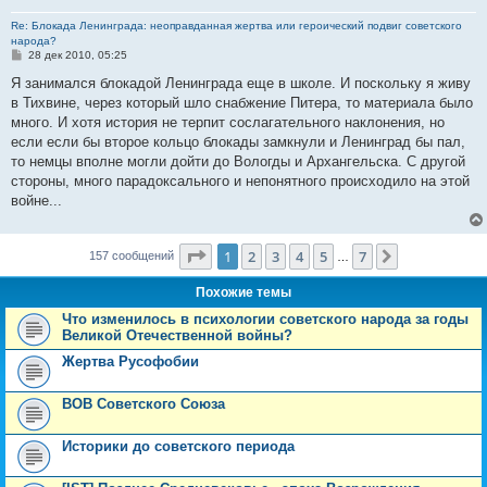
Re: Блокада Ленинграда: неоправданная жертва или героический подвиг советского
народа?
С
28 дек 2010, 05:25
о
о
Я занимался блокадой Ленинграда еще в школе. И поскольку я живу
б
в Тихвине, через который шло снабжение Питера, то материала было
щ
е
много. И хотя история не терпит сослагательного наклонения, но
н
если если бы второе кольцо блокады замкнули и Ленинград бы пал,
и
е
то немцы вполне могли дойти до Вологды и Архангельска. С другой
стороны, много парадоксального и непонятного происходило на этой
войне...
Страница
1
из
7
1
2
3
4
5
7
След.
157 сообщений
…
Похожие темы
Что изменилось в психологии советского народа за годы
Великой Отечественной войны?
Жертва Русофобии
ВОВ Советского Союза
Историки до советского периода