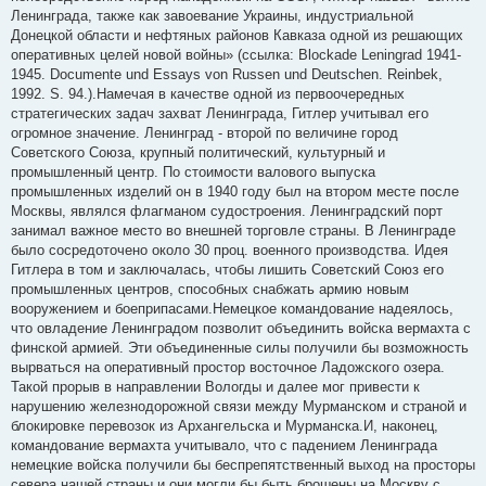
Ленинграда, также как завоевание Украины, индустриальной
Донецкой области и нефтяных районов Кавказа одной из решающих
оперативных целей новой войны» (ссылка: Blockade Leningrad 1941-
1945. Documente und Essays von Russen und Deutschen. Reinbek,
1992. S. 94.).Намечая в качестве одной из первоочередных
стратегических задач захват Ленинграда, Гитлер учитывал его
огромное значение. Ленинград - второй по величине город
Советского Союза, крупный политический, культурный и
промышленный центр. По стоимости валового выпуска
промышленных изделий он в 1940 году был на втором месте после
Москвы, являлся флагманом судостроения. Ленинградский порт
занимал важное место во внешней торговле страны. В Ленинграде
было сосредоточено около 30 проц. военного производства. Идея
Гитлера в том и заключалась, чтобы лишить Советский Союз его
промышленных центров, способных снабжать армию новым
вооружением и боеприпасами.Немецкое командование надеялось,
что овладение Ленинградом позволит объединить войска вермахта с
финской армией. Эти объединенные силы получили бы возможность
вырваться на оперативный простор восточное Ладожского озера.
Такой прорыв в направлении Вологды и далее мог привести к
нарушению железнодорожной связи между Мурманском и страной и
блокировке перевозок из Архангельска и Мурманска.И, наконец,
командование вермахта учитывало, что с падением Ленинграда
немецкие войска получили бы беспрепятственный выход на просторы
севера нашей страны и они могли бы быть брошены на Москву с