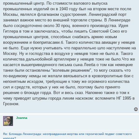
промышленный центр. По стоимости валового выпуска
промышленных изделий он в 1940 году был на втором месте после
Москвы, являлся флагманом судостроения. Ленинградский порт
занимал важное место во внешней торговле страны. В Ленинграде
было сосредоточено около 30 проц. военного производства. Идея
Гитлера в том и заключалась, чтобы лишить Советский Союз его
промышленных центров, способных снабжать армию новым
вооружением и боеприпасами.б. Такого количества авиации у немцев
не было. Еще нужно учитывать что параллельно шло наступление на
Москву. Ну и господства в воздухе у немцев тоже не было.в. Такого
количества дальнобойной артиллерии у немцев тоже не было.Что же
касается вышеприведенного письма сына Лееба о том как немецкие
танки были остановлены "волевым решением", то могу сказать что
по-видимому немцы не желали ввязываться в кровопролитные бои с
непонятным исходом, требующие к тому же огромного количества
сил и средств, которых у них не было, поэтому было принято
решение о блокаде горда. Вот и весь сказ. Напомню также о том к
чему приводят штурмы города лихим наскоком: вспомните НГ 1995 в
Грозном.
Joanna
Re: Блокада Ленинграда: неоправданная жертва или героический подвиг советского
народа?