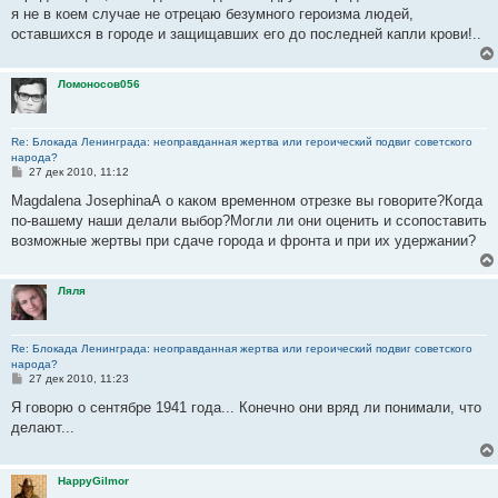
я не в коем случае не отрецаю безумного героизма людей,
оставшихся в городе и защищавших его до последней капли крови!..
Ломоносов056
Re: Блокада Ленинграда: неоправданная жертва или героический подвиг советского
народа?
С
27 дек 2010, 11:12
о
о
Magdalena JosephinaА о каком временном отрезке вы говорите?Когда
б
по-вашему наши делали выбор?Могли ли они оценить и ссопоставить
щ
е
возможные жертвы при сдаче города и фронта и при их удержании?
н
и
е
Ляля
Re: Блокада Ленинграда: неоправданная жертва или героический подвиг советского
народа?
С
27 дек 2010, 11:23
о
о
Я говорю о сентябре 1941 года... Конечно они вряд ли понимали, что
б
делают...
щ
е
н
и
HappyGilmor
е