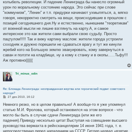
колыбель революции. И падение Ленинграда бы нанесло огромный
урон по моральному состоянию народа. Это сейчас при слове
"коммунизм", "Ленин" и т.п. придурки начинают ухмыляться, а, мягко
говоря, некорректно смотреть на вещи, происходившие в прошлом с
позиций сегодняшнего дня.Ну и естественно, нынешним "теоретикам"
от военной мысли не лишне взглянуть на карту.А, и самое
интересное это как жители сами выбрали свою судьбу. Просто
пацтулом!!!!! Так и вижу картину маслом: жители города устроили
схходняк и дружно порешили не сдаваться врагу и тут же кинули
жребий кого на Большую землю эвакуировать, кому завернуться в
саван и ползти на кладбище, ну а кому к станку и в окопы......Тьфу!!!
Аж противно((((((
Tri_minus_odin
Re: Блокада Ленинграда: неоправданная жертва или героический подвиг советского
народа?
С
27 дек 2010, 16:12
о
о
Немного резко, но в целом правильно! А вообще-то я уже упомянул
б
статью М.И. Фролова, который остановился на этом вопросе - что
щ
е
могло бы быть в случае сдачи Ленинграда (или же его
н
падения).Приведу несколько цитат:Выступая на совещании высшего
и
е
руководства вермахта в рейхсканцелярии 14 июня 1941 года, т. е.
непосредственно перед нападением на СССР, Гитлер назвал «взятие