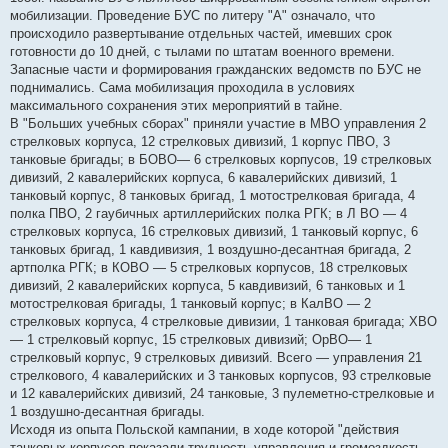
мобилизации. Проведение БУС по литеру "А" означало, что
происходило развертывание отдельных частей, имевших срок
готовности до 10 дней, с тылами по штатам военного времени.
Запасные части и формирования гражданских ведомств по БУС не
поднимались. Сама мобилизация проходила в условиях
максимального сохранения этих мероприятий в тайне.
В "Больших учебных сборах" приняли участие в МВО управления 2
стрелковых корпуса, 12 стрелковых дивизий, 1 корпус ПВО, 3
танковые бригады; в БОВО— 6 стрелковых корпусов, 19 стрелковых
дивизий, 2 кавалерийских корпуса, 6 кавалерийских дивизий, 1
танковый корпус, 8 танковых бригад, 1 мотострелковая бригада, 4
полка ПВО, 2 гаубичных артиллерийских полка РГК; в Л ВО — 4
стрелковых корпуса, 16 стрелковых дивизий, 1 танковый корпус, 6
танковых бригад, 1 кавдивизия, 1 воздушно-десантная бригада, 2
артполка РГК; в КОВО — 5 стрелковых корпусов, 18 стрелковых
дивизий, 2 кавалерийских корпуса, 5 кавдивизий, 6 танковых и 1
мотострелковая бригады, 1 танковый корпус; в КалВО — 2
стрелковых корпуса, 4 стрелковые дивизии, 1 танковая бригада; ХВО
— 1 стрелковый корпус, 15 стрелковых дивизий; ОрВО— 1
стрелковый корпус, 9 стрелковых дивизий. Всего — управления 21
стрелкового, 4 кавалерийских и 3 танковых корпусов, 93 стрелковые
и 12 кавалерийских дивизий, 24 танковые, 3 пулеметно-стрелковые и
1 воздушно-десантная бригады.
Исходя из опыта Польской кампании, в ходе которой "действия
танковых корпусов показали трудность управления и громоздкость