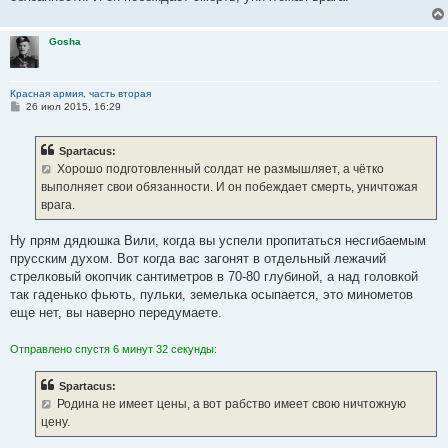
Gosha
Красная армия, часть вторая
С
26 июл 2015, 16:29
о
о
б
Spartacus:
щ
е
Хорошо подготовленный солдат не размышляет, а чётко
н
выполняет свои обязанности. И он побеждает смерть, уничтожая
и
е
врага.
Ну прям дядюшка Вили, когда вы успели пропитаться несгибаемым
прусским духом. Вот когда вас загонят в отдельный лежачий
стрелковый окопчик сантиметров в 70-80 глубиной, а над головкой
так гаденько фьють, пульки, земелька осыпается, это минометов
еще нет, вы наверно передумаете.
Отправлено спустя 6 минут 32 секунды:
Spartacus:
Родина не имеет цены, а вот рабство имеет свою ничтожную
цену.