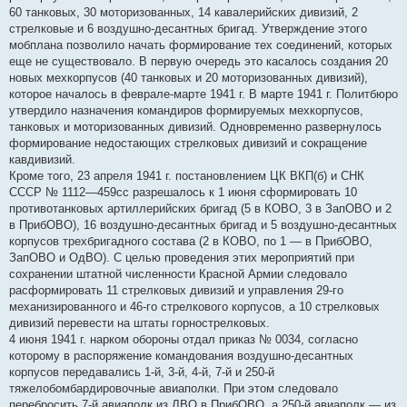
60 танковых, 30 моторизованных, 14 кавалерийских дивизий, 2
стрелковые и 6 воздушно-десантных бригад. Утверждение этого
мобплана позволило начать формирование тех соединений, которых
еще не существовало. В первую очередь это касалось создания 20
новых мехкорпусов (40 танковых и 20 моторизованных дивизий),
которое началось в феврале-марте 1941 г. В марте 1941 г. Политбюро
утвердило назначения командиров формируемых мехкорпусов,
танковых и моторизованных дивизий. Одновременно развернулось
формирование недостающих стрелковых дивизий и сокращение
кавдивизий.
Кроме того, 23 апреля 1941 г. постановлением ЦК ВКП(б) и СНК
СССР № 1112—459сс разрешалось к 1 июня сформировать 10
противотанковых артиллерийских бригад (5 в КОВО, 3 в ЗапОВО и 2
в ПрибОВО), 16 воздушно-десантных бригад и 5 воздушно-десантных
корпусов трехбригадного состава (2 в КОВО, по 1 — в ПрибОВО,
ЗапОВО и ОдВО). С целью проведения этих мероприятий при
сохранении штатной численности Красной Армии следовало
расформировать 11 стрелковых дивизий и управления 29-го
механизированного и 46-го стрелкового корпусов, а 10 стрелковых
дивизий перевести на штаты горнострелковых.
4 июня 1941 г. нарком обороны отдал приказ № 0034, согласно
которому в распоряжение командования воздушно-десантных
корпусов передавались 1-й, 3-й, 4-й, 7-й и 250-й
тяжелобомбардировочные авиаполки. При этом следовало
перебросить 7-й авиаполк из ЛВО в ПрибОВО, а 250-й авиаполк — из