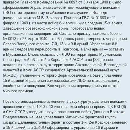
приказом Главного Командования № 0897 от 3 января 1940 г. было
сформировано Управление заместителя командующего войсками
ЛВО по материальному снабжению и эвакуации в Вологде
(начальник комкор М.В. Захаров). Приказом ГВС № 01663 от 11
февраля 1940 г. из части войск 8-й армии была создана 15-я армия.
Завершение советско-финской войны потребовало новых
организационных мероприятий. Согласно приказу наркома обороны
№ 0013 от 26 марта 1940 г. требовалось расформировать управления
Северо-Западного фронта, 7-й, 13-й и 9-й армий. Управление 8-й
армии следовало перебросить в Новгород, а 14-й армии — оставить
в Мурманске. Вновь создавался ЛВО на территориях Мурманской,
Ленинградской областей и Карельской АССР, а на [329] ранее
входивших в состав округа территориях Архангельской, Вологодской
областей и Коми АССР создавайся Архангельский военный округ
(АрхВО), управление которого формировалось на базе управления
15-й армией Управления замкомвойсками ЛВО по материальному
снабжению и эвакуации. Все управления переводились на штаты
мирного времени.
Новые организационные изменения в структуре управления войсками
произошли в июне 1940 г. 13 июня нарком обороны просил ЦК ВКП(б)
и СНК СССР утвердить новую организацию войск Дальнего Востока.
Предлагалось на базе управления Читинской фронтовой группы
создать Дальневосточный фронт в составе 1-й, 2-й Краснознаменных
и 15-й армий, а в ЗабВО сформировать управление 16-й армии и