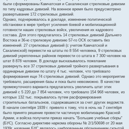
были сформированы Камчатская и Сахалинская стрелковые дивизии
по типу кадровых дивизий. На военное время было предусмотрено
развертывание 172 стрелковых дивизий.
Однако, подчеркивалось в докладе, изменение политической
обстановки в мире требует усиления боевой и мобилизационной
готовности наших стрелковых войск, увеличения их кадрового
состава. Для этого предлагалось 14 стрелковых дивизий Дальнего
Востока и 36-ю стрелковую дивизию 57-го ОСК оставить без
изменений. 27 стрелковых дивизий (с учетом Камчатской и
Сахалинской) перевести на штаты по 8 554 человека, 9 стрелковых
дивизий укрепленных районов перевести со штата в 7 300 человек на
штат 8 878 человек. В докладе высказывалось пожелание
развернуть все 37 стрелковых дивизий тройного развертывания в
ординарные дивизии по штату 4 тыс. человек, что требовало
формирования еще 74 стрелковых дивизий. Однако это мероприятие
требовало, расширения базы и пока было невозможно. В качестве
промежуточного варианта предлагалось увеличить штат этих
дивизий с 5 220 до 7 854 человек, что требовало 154 968 человек, из
которых 132 тыс. покрывалось путем расформирования
строительных батальонов, содержавшихся за счет других ведомств.
В начале сентября 1939 г. привело к тому, что в ночь на 7 сентября
было принято решение провести частичную мобилизацию Красной
Армии, и войска получили приказ начать "Большие учебные сборы"
(БУС). Согласно директиве наркома обороны № 2/1/50698 от 20 мая
1939г. название БУС являлось шифрованным обозначением скрытой