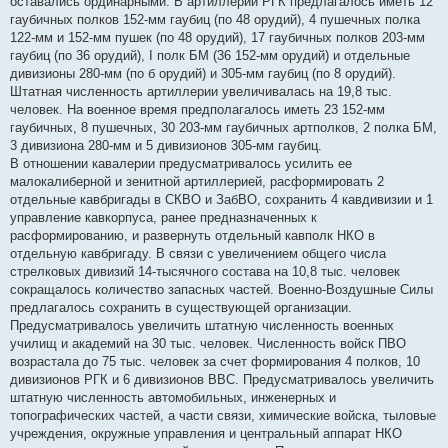
оставались ординарными. В артиллерии РГК предлагалось иметь 12
гаубичных полков 152-мм гаубиц (по 48 орудий), 4 пушечных полка
122-мм и 152-мм пушек (по 48 орудий), 17 гаубичных полков 203-мм
гаубиц (по 36 орудий), I полк БМ (36 152-мм орудий) и отдельные
дивизионы 280-мм (по б орудий) и 305-мм гаубиц (по 8 орудий).
Штатная численность артиллерии увеличивалась на 19,8 тыс.
человек. На военное время предполагалось иметь 23 152-мм
гаубичных, 8 пушечных, 30 203-мм гаубичных артполков, 2 полка БМ,
3 дивизиона 280-мм и 5 дивизионов 305-мм гаубиц.
В отношении кавалерии предусматривалось усилить ее
малокалиберной и зенитной артиллерией, расформировать 2
отдельные кавбригады в СКВО и ЗабВО, сохранить 4 кавдивизии и 1
управление кавкорпуса, ранее предназначенных к
расформированию, и развернуть отдельный кавполк НКО в
отдельную кавбригаду. В связи с увеличением общего числа
стрелковых дивизий 14-тысячного состава на 10,8 тыс. человек
сокращалось количество запасных частей. Военно-Воздушные Силы
предлагалось сохранить в существующей организации.
Предусматривалось увеличить штатную численность военных
училищ и академий на 30 тыс. человек. Численность войск ПВО
возрастала до 75 тыс. человек за счет формирования 4 полков, 10
дивизионов РГК и 6 дивизионов ВВС. Предусматривалось увеличить
штатную численность автомобильных, инженерных и
топографических частей, а части связи, химические войска, тыловые
учреждения, окружные управления и центральный аппарат НКО