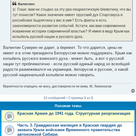
б
Валентин:
щ
е
Гоше: вам не стыдно за эту ура-пецриотичскую блевотину, что вы
н
тут понесли? Какое значение имеет прусский дух Спартакуса и
и
е
российская быдлятина у вас в уме? Есть факты и есть
закономерности развития событий. Кстати, как вам современное
искажение истории современной властью? Я имею в виду Крым как
колыбель русской нации и русского духа.
Валентин Суверен не дарит, а бережет. То что дарится, цены не
имеет и в этом президента Белоруссии можно поддержать. Крым как
колыбель русского воинского духа - может быть, а вот о русской
нации тут проблематично - если русский единый народ ко всеобщей
радости размежевался на украинцев, белорусов и русских, о какой
русской национальной колыбели можно говорить.
Вероятности отрицать не могу, достоверности не вижу. М. Ломоносов
10 сообщений • Страница
1
из
1
Похожие темы
Красная Армия до 1941 года. Структурная реорганизация
Часть 3. Гражданская милиция и Красная гвардия до
захвата Урала войсками Временного правительства
автономной Сибири.