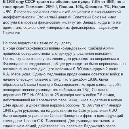
В 1938 году СССР тратил на оборонные нужды 7,8% от ВВП, но в
тоже время Германия- 28%!!!, Япония- 10%, Франция- 7%, Италия
– 9%.
Либералы обвиняют сталинский социализм в экономической
неэффективности. Это наглый цинизм! Советский Союз не имел
доступа к мировым финансовым институтам Запада, когда в то же
время, англосаксонский империализм финансировал нацистскую
Германию.
Но пора вернуться к теме по существу.
В ходе советско-финской войны командованию Красной Армии
пришлось совершенствовать структуру управления войсками.
Поскольку фронтовое управление для руководства операциями в
Финляндии не создавалось, общее руководство было первоначально
возложено на командующего войсками Л ВО командарма 2 ранга
К.А. Мерецкова. Однако медленное продвижение советских войск в
начале операции привело к тому, что 9 декабря 1939г. была
образована Ставка Главного Командования, которая взяла на себя
непосредственное руководство войсками на ТВД. Согласно
директиве ГВС № 0691/оп от 25 декабря часть войск 7-й армии,
действовавшей на Карельском перешейке, была выделена в новую
13-ю армию, а директивой наркома обороны № 0977/оп от 7 января
1940 г. для руководства их действиями на базе управления ЛВО
было создано управление Северо-Западного фронта (командующий
командарм 1 ранга С.К. Тимошенко). Для руководства тылом и
снабжением армий, действовавших севернее Ладожского озера,