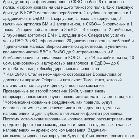
бригаду, которая формировалась в СКВО на базе 6-го танкового
полка, и сформировать на базе 11-го танкового полка 41-ю танковую
бригаду. В КОВО следовало перебросить 2 гаубичных артполка и 1
артдивизион, в ОдВО — 1 корпусной, 1 тяжелый корпусной, 3
гаубичных артполка БМ и 1 артдивизион, в СКВО— 5 корпусных и 1
тяжелый корпусной артполки, в ЗакВО — 4 корпусных, 2 гаубичных,
2 гаубичных артполков БМ и 1 артдивизион. Следовало усилить
части ПВО ЗакВО, сформировав 20 дивизионов среднекалиберной и
7 дивизионов малокалиберной зенитной артиллерии, и увеличить
количество частей ВВС в ЗакВО до 9 истребительных и 8
бомбардировочных авиаполков, в КОВО— до 14 истребительных, 10
бомбардировочных и штурмовых авиаполков, в ОдВО— до 6
истребительных, 7 бомбардировочных авиаполков.
7 мая 1940 г. Сталин неожиданно освобождает Ворошилова от
должности наркома Обороны и назначает Тимошенко, который
отличился в польскую и финскую военные компании.
Проведенные во второй половине 1940г. учения вновь
сформированных мехкорпусов позволили сделать вывод о том, что
"мото-механизированные соединения, как правило, будут
использоваться не для решения частных задач на отдельных
направлениях, а для глубокого потрясения фронта противника.
Поэтому мото-механизированные корпуса нужно рассматривать как
средство фронтового командования и лишь на отдельных, главных
направлениях — армейского командования. Задачами
мотомеханизированных корпусов будут: а) Уничтожение совместно с