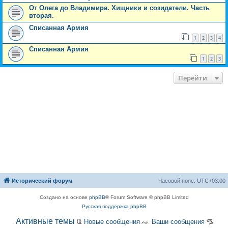
От Олега до Владимира. Хищники и созидатели. Часть
вторая.
Списанная Армия
1
2
3
4
Списанная Армия
1
2
3
Перейти
Исторический форум
Часовой пояс:
UTC+03:00
Создано на основе
phpBB
® Forum Software © phpBB Limited
Русская поддержка phpBB
Активные темы
Ҩ
Новые сообщения
ᨕ
Ваши сообщения
ᎂ