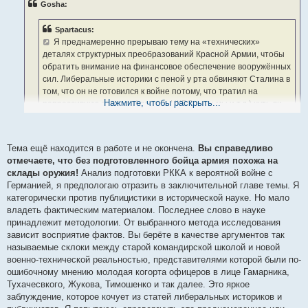
Gosha:
щ
е
н
Spartacus:
и
е
Я преднамеренно прерываю тему на «технических»
деталях структурных преобразований Красной Армии, чтобы
обратить внимание на финансовое обеспечение вооружённых
сил. Либеральные историки с пеной у рта обвиняют Сталина в
том, что он не готовился к войне потому, что тратил на
Нажмите, чтобы раскрыть...
репрессивную систему ( лагеря, НКВД, тюрьмы и т.д.) чуть ли
не в три раза больше.
К войне Сталин готовился, даже через чур, но вооружение без
Тема ещё находится в работе и не окончена.
Вы справедливо
готового к войне солдата бесполезно, а высший командный состав
отмечаете, что без подготовленного бойца армия похожа на
погряз в склоках, пьянстве, партизанщине. Генштаб РККА
склады оружия!
Анализ подготовки РККА к вероятной войне с
разделился на две конфликтующие между собой части
Германией, я предпологаю отразить в заключительной главе темы. Я
позиционеров (приверженцев старой школы) и кавалеристов
категорически против публицистики в исторической науке. Но мало
(приверженцев кавалерийских рейдов Первой конной армии).
владеть фактическим материалом. Последнее слово в науке
Сколько не вкладывай в оборону страны средств при данной
принадлежит методологии. От выбранного метода исследования
ситуации армия будет похожа на склады вооружения и парки
зависит восприятие фактов. Вы берёте в качестве аргументов так
хранения боевой техники. РККА Армия парадная. Зарывание
называемые склоки между старой командирской школой и новой
средств в Армейский песок создал чудовище с глиняной головой
военно-технической реальностью, представителями которой были по-
высшего Армейского командования, с неумелыми солдатскими
ошибочному мнению молодая когорта офицеров в лице Гамарника,
ножками ориентированными на политхозяйственную подготовку.
Тухачесвкого, Жукова, Тимошенко и так далее. Это яркое
заблуждение, которое кочует из статей либеральных историков и