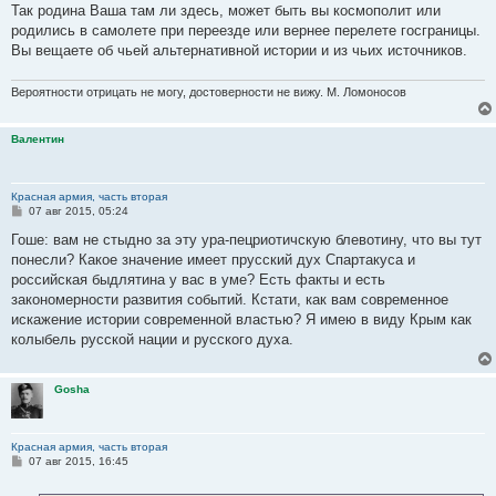
Так родина Ваша там ли здесь, может быть вы космополит или
родились в самолете при переезде или вернее перелете госграницы.
Вы вещаете об чьей альтернативной истории и из чьих источников.
Вероятности отрицать не могу, достоверности не вижу. М. Ломоносов
Валентин
Красная армия, часть вторая
С
07 авг 2015, 05:24
о
о
Гоше: вам не стыдно за эту ура-пецриотичскую блевотину, что вы тут
б
понесли? Какое значение имеет прусский дух Спартакуса и
щ
е
российская быдлятина у вас в уме? Есть факты и есть
н
закономерности развития событий. Кстати, как вам современное
и
е
искажение истории современной властью? Я имею в виду Крым как
колыбель русской нации и русского духа.
Gosha
Красная армия, часть вторая
С
07 авг 2015, 16:45
о
о