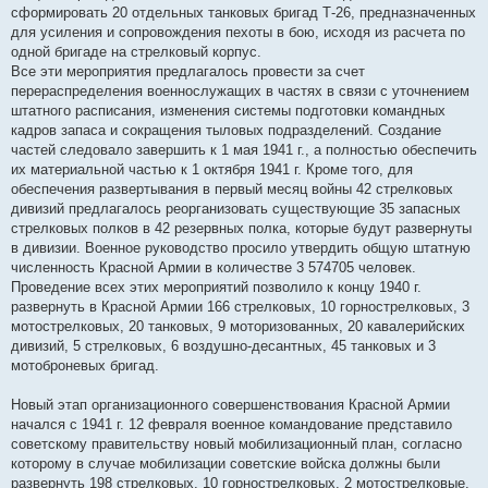
сформировать 20 отдельных танковых бригад Т-26, предназначенных
для усиления и сопровождения пехоты в бою, исходя из расчета по
одной бригаде на стрелковый корпус.
Все эти мероприятия предлагалось провести за счет
перераспределения военнослужащих в частях в связи с уточнением
штатного расписания, изменения системы подготовки командных
кадров запаса и сокращения тыловых подразделений. Создание
частей следовало завершить к 1 мая 1941 г., а полностью обеспечить
их материальной частью к 1 октября 1941 г. Кроме того, для
обеспечения развертывания в первый месяц войны 42 стрелковых
дивизий предлагалось реорганизовать существующие 35 запасных
стрелковых полков в 42 резервных полка, которые будут развернуты
в дивизии. Военное руководство просило утвердить общую штатную
численность Красной Армии в количестве 3 574705 человек.
Проведение всех этих мероприятий позволило к концу 1940 г.
развернуть в Красной Армии 166 стрелковых, 10 горнострелковых, 3
мотострелковых, 20 танковых, 9 моторизованных, 20 кавалерийских
дивизий, 5 стрелковых, 6 воздушно-десантных, 45 танковых и 3
мотоброневых бригад.
Новый этап организационного совершенствования Красной Армии
начался с 1941 г. 12 февраля военное командование представило
советскому правительству новый мобилизационный план, согласно
которому в случае мобилизации советские войска должны были
развернуть 198 стрелковых, 10 горнострелковых, 2 мотострелковые,