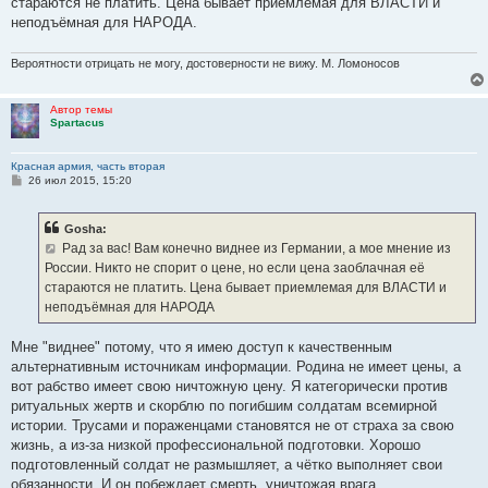
стараются не платить. Цена бывает приемлемая для ВЛАСТИ и
неподъёмная для НАРОДА.
Вероятности отрицать не могу, достоверности не вижу. М. Ломоносов
Автор темы
Spartacus
Красная армия, часть вторая
С
26 июл 2015, 15:20
о
о
б
Gosha:
щ
е
Рад за вас! Вам конечно виднее из Германии, а мое мнение из
н
России. Никто не спорит о цене, но если цена заоблачная её
и
е
стараются не платить. Цена бывает приемлемая для ВЛАСТИ и
неподъёмная для НАРОДА
Мне "виднее" потому, что я имею доступ к качественным
альтернативным источникам информации. Родина не имеет цены, а
вот рабство имеет свою ничтожную цену. Я категорически против
ритуальных жертв и скорблю по погибшим солдатам всемирной
истории. Трусами и пораженцами становятся не от страха за свою
жизнь, а из-за низкой профессиональной подготовки. Хорошо
подготовленный солдат не размышляет, а чётко выполняет свои
обязанности. И он побеждает смерть, уничтожая врага.