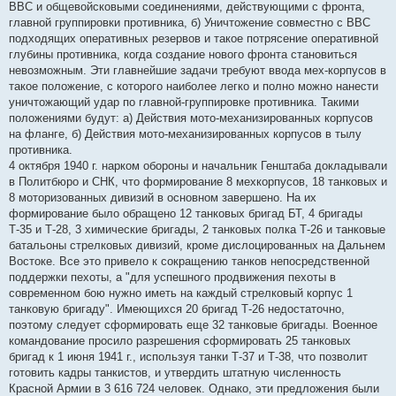
ВВС и общевойсковыми соединениями, действующими с фронта,
главной группировки противника, б) Уничтожение совместно с ВВС
подходящих оперативных резервов и такое потрясение оперативной
глубины противника, когда создание нового фронта становиться
невозможным. Эти главнейшие задачи требуют ввода мех-корпусов в
такое положение, с которого наиболее легко и полно можно нанести
уничтожающий удар по главной-группировке противника. Такими
положениями будут: а) Действия мото-механизированных корпусов
на фланге, б) Действия мото-механизированных корпусов в тылу
противника.
4 октября 1940 г. нарком обороны и начальник Генштаба докладывали
в Политбюро и СНК, что формирование 8 мехкорпусов, 18 танковых и
8 моторизованных дивизий в основном завершено. На их
формирование было обращено 12 танковых бригад БТ, 4 бригады
Т-35 и Т-28, 3 химические бригады, 2 танковых полка Т-26 и танковые
батальоны стрелковых дивизий, кроме дислоцированных на Дальнем
Востоке. Все это привело к сокращению танков непосредственной
поддержки пехоты, а "для успешного продвижения пехоты в
современном бою нужно иметь на каждый стрелковый корпус 1
танковую бригаду". Имеющихся 20 бригад Т-26 недостаточно,
поэтому следует сформировать еще 32 танковые бригады. Военное
командование просило разрешения сформировать 25 танковых
бригад к 1 июня 1941 г., используя танки Т-37 и Т-38, что позволит
готовить кадры танкистов, и утвердить штатную численность
Красной Армии в 3 616 724 человек. Однако, эти предложения были