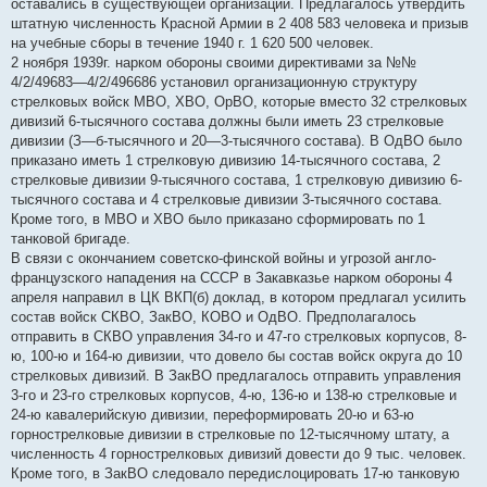
оставались в существующей организации. Предлагалось утвердить
штатную численность Красной Армии в 2 408 583 человека и призыв
на учебные сборы в течение 1940 г. 1 620 500 человек.
2 ноября 1939г. нарком обороны своими директивами за №№
4/2/49683—4/2/496686 установил организационную структуру
стрелковых войск МВО, ХВО, ОрВО, которые вместо 32 стрелковых
дивизий 6-тысячного состава должны были иметь 23 стрелковые
дивизии (З—б-тысячного и 20—3-тысячного состава). В ОдВО было
приказано иметь 1 стрелковую дивизию 14-тысячного состава, 2
стрелковые дивизии 9-тысячного состава, 1 стрелковую дивизию 6-
тысячного состава и 4 стрелковые дивизии 3-тысячного состава.
Кроме того, в МВО и ХВО было приказано сформировать по 1
танковой бригаде.
В связи с окончанием советско-финской войны и угрозой англо-
французского нападения на СССР в Закавказье нарком обороны 4
апреля направил в ЦК ВКП(б) доклад, в котором предлагал усилить
состав войск СКВО, ЗакВО, КОВО и ОдВО. Предполагалось
отправить в СКВО управления 34-го и 47-го стрелковых корпусов, 8-
ю, 100-ю и 164-ю дивизии, что довело бы состав войск округа до 10
стрелковых дивизий. В ЗакВО предлагалось отправить управления
3-го и 23-го стрелковых корпусов, 4-ю, 136-ю и 138-ю стрелковые и
24-ю кавалерийскую дивизии, переформировать 20-ю и 63-ю
горнострелковые дивизии в стрелковые по 12-тысячному штату, а
численность 4 горнострелковых дивизий довести до 9 тыс. человек.
Кроме того, в ЗакВО следовало передислоцировать 17-ю танковую