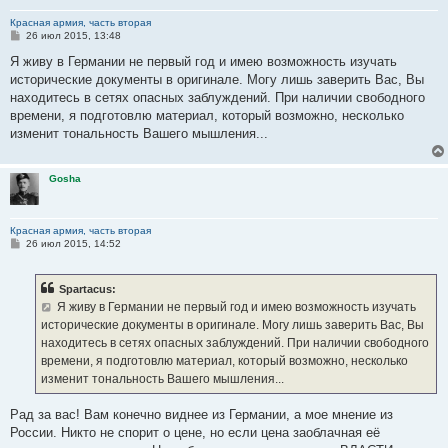
Красная армия, часть вторая
С
26 июл 2015, 13:48
о
о
Я живу в Германии не первый год и имею возможность изучать
б
исторические документы в оригинале. Могу лишь заверить Вас, Вы
щ
е
находитесь в сетях опасных заблуждений. При наличии свободного
н
времени, я подготовлю материал, который возможно, несколько
и
е
изменит тональность Вашего мышления...
Gosha
Красная армия, часть вторая
С
26 июл 2015, 14:52
о
о
б
Spartacus:
щ
е
Я живу в Германии не первый год и имею возможность изучать
н
исторические документы в оригинале. Могу лишь заверить Вас, Вы
и
е
находитесь в сетях опасных заблуждений. При наличии свободного
времени, я подготовлю материал, который возможно, несколько
изменит тональность Вашего мышления...
Рад за вас! Вам конечно виднее из Германии, а мое мнение из
России. Никто не спорит о цене, но если цена заоблачная её