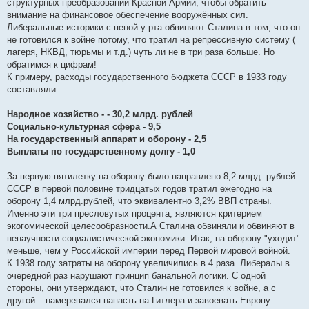
е
структурных преобразований Красной Армии, чтобы обратить
внимание на финансовое обеспечение вооружённых сил.
Либеральные историки с пеной у рта обвиняют Сталина в том, что он
не готовился к войне потому, что тратил на репрессивную систему (
лагеря, НКВД, тюрьмы и т.д.) чуть ли не в три раза больше. Но
обратимся к цифрам!
К примеру, расходы государственного бюджета СССР в 1933 году
составляли:
Народное хозяйство - - 30,2 млрд. рублей
Социально-культурная сфера - 9,5
На государственный аппарат и оборону - 2,5
Выплаты по государственному долгу - 1,0
За первую пятилетку на оборону было направлено 8,2 млрд. рублей.
СССР в первой половине тридцатых годов тратил ежегодно на
оборону 1,4 млрд.рублей, что эквивалентно 3,2% ВВП страны.
Именно эти три пресловутых процента, являются критерием
экогомической целесообразности.А Сталина обвиняли и обвиняют в
ненаучности социалистической экономики. Итак, на оборону "уходит"
меньше, чем у Российской империи перед Первой мировой войной.
К 1938 году затраты на оборону увеличились в 4 раза. Либералы в
очередной раз нарушают принцип банальной логики. С одной
стороны, они утверждают, что Сталин не готовился к войне, а с
другой – намеревался напасть на Гитлера и завоевать Европу.