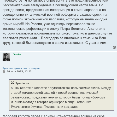
публицистов. Я попытаюсь опровергнуть это преднамеренное или
бессознательное заблуждение в последующей части темы. Но
прежде всего, предложенная информация в теме направлена на
освещенение титанической военной реформы в сжатые сроки, на
фоне полной экономической изоляции, которую не знала ни одна
армия мира!!! Но Россия, уже однажды переживала такие
тектонические реформации в эпоху Петра Великого! Аналогии в
истории считаются проявлением полохого тона, но в данном случае
являются уместными... Благодарю за внимание к теме и за Ваш
труд, который Вы воплощаете в своих изысканиях. С уважением....
Gosha
Красная армия, часть вторая
С
26 июл 2015, 13:23
о
о
б
Spartacus:
щ
е
Вы берёте в качестве аргументов так называемые склоки между
н
старой командирской школой и новой военно-технической
и
е
реальностью, представителями которой были по- ошибочному
мнению молодая когорта офицеров в лице Гамарника,
Тухачесвкого, Жукова, Тимошенко и так далее.
Молодая когорта перед Великой Отечественной войной из себя