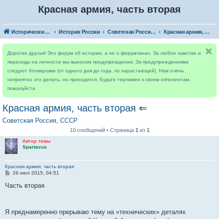
Красная армия, часть вторая
Исторический форум
История России
Советская Россия, СССР
Красная армия, часть вторая
Дорогие друзья! Это форум об истории, а не о форумчанах. За любое хамство и
переходы на личности мы выносим предупреждения. За предупреждениями
следуют блокировки (от одного дня до года, по нарастающей). Нам очень
неприятно это делать, но приходится. Будьте терпимее к своим оппонентам,
пожалуйста
Красная армия, часть вторая
⇐
Советская Россия, СССР
10 сообщений • Страница
1
из
1
Автор темы
Spartacus
Красная армия, часть вторая
С
26 июл 2015, 04:51
о
о
Часть вторая
б
щ
е
н
Я преднамеренно прерываю тему на «технических» деталях
и