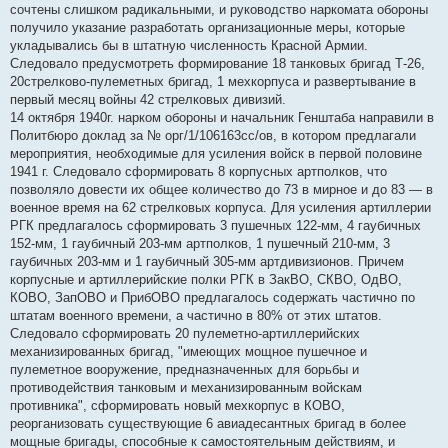
сочтены слишком радикальными, и руководство наркомата обороны
получило указание разработать организационные меры, которые
укладывались бы в штатную численность Красной Армии.
Следовало предусмотреть формирование 18 танковых бригад Т-26,
20стрелково-пулеметных бригад, 1 мехкорпуса и развертывание в
первый месяц войны 42 стрелковых дивизий.
14 октября 1940г. нарком обороны и начальник Генштаба направили в
Политбюро доклад за № орг/1/106163сс/ов, в котором предлагали
мероприятия, необходимые для усиления войск в первой половине
1941 г. Следовало сформировать 8 корпусных артполков, что
позволяло довести их общее количество до 73 в мирное и до 83 — в
военное время на 62 стрелковых корпуса. Для усиления артиллерии
РГК предлагалось сформировать 3 пушечных 122-мм, 4 гаубичных
152-мм, 1 гаубичный 203-мм артполков, 1 пушечный 210-мм, 3
гаубичных 203-мм и 1 гаубичный 305-мм артдивизионов. Причем
корпусные и артиллерийские полки РГК в ЗакВО, СКВО, ОдВО,
КОВО, ЗапОВО и ПрибОВО предлагалось содержать частично по
штатам военного времени, а частично в 80% от этих штатов.
Следовало сформировать 20 пулеметно-артиллерийских
механизированных бригад, "имеющих мощное пушечное и
пулеметное вооружение, предназначенных для борьбы и
противодействия танковым и механизированным войскам
противника", сформировать новый мехкорпус в КОВО,
реорганизовать существующие 6 авиадесантных бригад в более
мощные бригады, способные к самостоятельным действиям, и