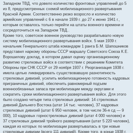
Западном ТВД, что довело количество фронтовых управлений до 5
из 8, предусмотренных схемой мобилизационного развертывания
Красной Армии. Соответственно резко возросло и количество
армейских управлений с 6 в начале 1939 г. до 27 к июню 1941 г.,
которым оставалось только перейти на штаты военного времени и
сосредоточиться на Западном ТВД..
Кроме того, советское военное руководство разрабатывало новую
систему мобилизационного развертывания войск. 5 мая 1939 г.
начальник Генерального штаба командарм 1 ранга Б.М. Шапошников
представил наркому обороны СССР маршалу Советского Союза К.Е.
Ворошилову доклад, в котором давал оценку организационному
развитию стрелковых войск в соответствии с решением Комитета
Обороны при СНК СССР от 29 ноября 1937 г. Реорганизация 1938 г.
имела целью ликвидировать существовавшую разнотипность
стрелковых дивизий, усилить мобилизационную готовность кадровых
приграничных дивизий, обеспечить равномерный подъем
военнообязанных запаса при мобилизации между округами и
сократить сроки мобилизационного развертывания войск. Для этого
было создано четыре типа стрелковых дивизий: 14 стрелковых
дивизий Дальнего Востока (штат 14 тыс. человек), 37 кадровых
стрелковых дивизий (штат 6 950 человек, в том числе 36-я сд — 9
000), 10 кадровых горнострелковых дивизий (штат 4 000 человек) и
37 стрелковых дивизий тройного развертывания (штат 5 220 человек),
каждая из которых по мобилизации развертывалась в три новые
стрелковые дивизии (всего 111 дивизий). Кроме того, в конце 1938 г.