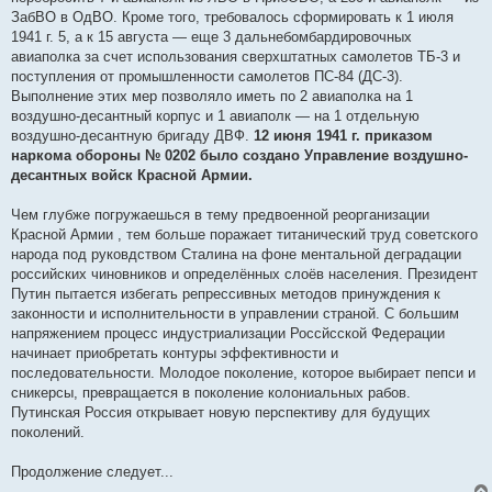
ЗабВО в ОдВО. Кроме того, требовалось сформировать к 1 июля
1941 г. 5, а к 15 августа — еще 3 дальнебомбардировочных
авиаполка за счет использования сверхштатных самолетов ТБ-3 и
поступления от промышленности самолетов ПС-84 (ДС-3).
Выполнение этих мер позволяло иметь по 2 авиаполка на 1
воздушно-десантный корпус и 1 авиаполк — на 1 отдельную
воздушно-десантную бригаду ДВФ.
12 июня 1941 г. приказом
наркома обороны № 0202 было создано Управление воздушно-
десантных войск Красной Армии.
Чем глубже погружаешься в тему предвоенной реорганизации
Красной Армии , тем больше поражает титанический труд советского
народа под руковдством Сталина на фоне ментальной деградации
российских чиновников и определённых слоёв населения. Президент
Путин пытается избегать репрессивных методов принуждения к
законности и исполнительности в управлении страной. С большим
напряжением процесс индустриализации Россйсской Федерации
начинает приобретать контуры эффективности и
последовательности. Молодое поколение, которое выбирает пепси и
сникерсы, превращается в поколение колониальных рабов.
Путинская Россия открывает новую перспективу для будущих
поколений.
Продолжение следует...