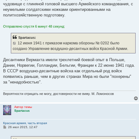
чудовище с глиняной головой высшего Армейского командования, с
неумелыми солдатскими ножками ориентированными на
политхозяйственную подготовку.
Отправлено спустя 6 минут 48 секунд:
Spartacus:
12 июня 1941 г. приказом наркома обороны № 0202 было
создано Управление воздушно-десантных войск Красной Армии.
Десантники Вермахта имели трехлетний боевой опыт в Польше,
Дании, Норвегии, Голландии, Бельгии, Франции к 22 июню 1941 года.
В СССР воздушно-десантные войска как отдельный род войск
появились раньше, чем в других странах Мира но были "похерены"
за "ненадобностью".
Вероятности отрицать не могу, достоверности не вижу. М. Ломоносов
Автор темы
Spartacus
Красная армия, часть вторая
С
26 июл 2015, 12:47
о
о
б