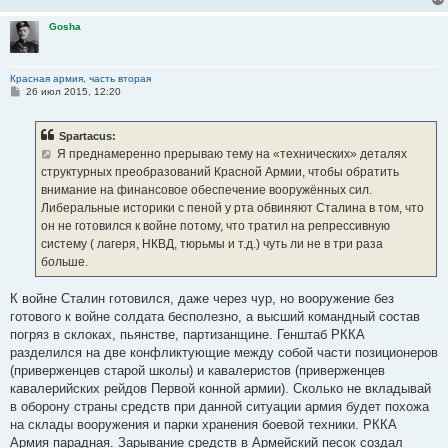
Gosha
Красная армия, часть вторая
С
26 июл 2015, 12:20
о
о
б
Spartacus:
щ
е
Я преднамеренно прерываю тему на «технических» деталях
н
структурных преобразований Красной Армии, чтобы обратить
и
е
внимание на финансовое обеспечение вооружённых сил.
Либеральные историки с пеной у рта обвиняют Сталина в том, что
он не готовился к войне потому, что тратил на репрессивную
систему ( лагеря, НКВД, тюрьмы и т.д.) чуть ли не в три раза
больше.
К войне Сталин готовился, даже через чур, но вооружение без
готового к войне солдата бесполезно, а высший командный состав
погряз в склоках, пьянстве, партизанщине. Генштаб РККА
разделился на две конфликтующие между собой части позиционеров
(приверженцев старой школы) и кавалеристов (приверженцев
кавалерийских рейдов Первой конной армии). Сколько не вкладывай
в оборону страны средств при данной ситуации армия будет похожа
на склады вооружения и парки хранения боевой техники. РККА
Армия парадная. Зарывание средств в Армейский песок создал