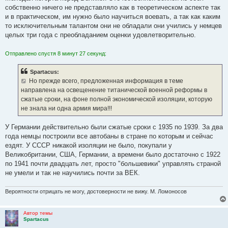
собственно ничего не представляло как в теоретическом аспекте так
и в практическом, им нужно было научиться воевать, а так как каким
то исключительным талантом они не обладали они учились у немцев
целых три года с преобладанием оценки удовлетворительно.
Отправлено спустя 8 минут 27 секунд:
Spartacus:
Но прежде всего, предложенная информация в теме
направлена на освещенение титанической военной реформы в
сжатые сроки, на фоне полной экономической изоляции, которую
не знала ни одна армия мира!!!
У Германии действительно были сжатые сроки с 1935 по 1939. За два
года немцы построили все автобаны в стране по которым и сейчас
ездят. У СССР никакой изоляции не было, покупали у
Великобритании, США, Германии, а времени было достаточно с 1922
по 1941 почти двадцать лет, просто "большевики" управлять страной
не умели и так не научились почти за ВЕК.
Вероятности отрицать не могу, достоверности не вижу. М. Ломоносов
Автор темы
Spartacus