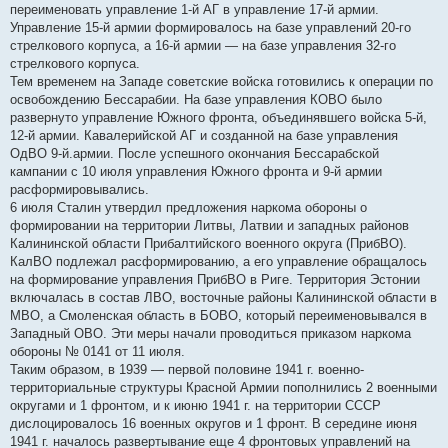
переименовать управление 1-й АГ в управление 17-й армии.
Управление 15-й армии формировалось на базе управлений 20-го
стрелкового корпуса, а 16-й армии — на базе управления 32-го
стрелкового корпуса.
Тем временем на Западе советские войска готовились к операции по
освобождению Бессарабии. На базе управления КОВО было
развернуто управление Южного фронта, объединявшего войска 5-й,
12-й армии. Кавалерийской АГ и созданной на базе управления
ОдВО 9-й.армии. После успешного окончания Бессарабской
кампании с 10 июля управления Южного фронта и 9-й армии
расформировывались.
6 июля Сталин утвердил предложения наркома обороны о
формировании на территории Литвы, Латвии и западных районов
Калининской области Прибалтийского военного округа (ПрибВО).
КалВО подлежал расформированию, а его управление обращалось
на формирование управления ПрибВО в Риге. Территория Эстонии
включалась в состав ЛВО, восточные районы Калининской области в
МВО, а Смоленская область в БОВО, который переименовывался в
Западный ОВО. Эти меры начали проводиться приказом наркома
обороны № 0141 от 11 июля.
Таким образом, в 1939 — первой половине 1941 г. военно-
территориальные структуры Красной Армии пополнились 2 военными
округами и 1 фронтом, и к июню 1941 г. на территории СССР
дислоцировалось 16 военных округов и 1 фронт. В середине июня
1941 г. началось развертывание еще 4 фронтовых управлений на