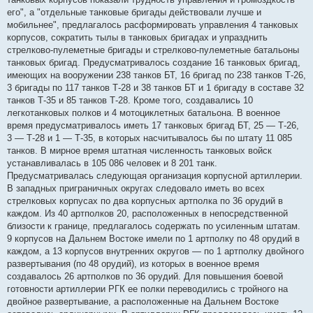
его", а "отдельные танковые бригады действовали лучше и
мобильнее", предлагалось расформировать управления 4 танковых
корпусов, сократить тылы в танковых бригадах и упразднить
стрелково-пулеметные бригады и стрелково-пулеметные батальоны
танковых бригад. Предусматривалось создание 16 танковых бригад,
имеющих на вооружении 238 танков БТ, 16 бригад по 238 танков Т-26,
3 бригады по 117 танков Т-28 и 38 танков БТ и 1 бригаду в составе 32
танков Т-35 и 85 танков Т-28. Кроме того, создавались 10
легкотанковых полков и 4 мотоциклетных батальона. В военное
время предусматривалось иметь 17 танковых бригад БТ, 25 — Т-26,
3 — Т-28 и 1 — Т-35, в которых насчитывалось бы по штату 11 085
танков. В мирное время штатная численность танковых войск
устанавливалась в 105 086 человек и 8 201 танк.
Предусматривалась следующая организация корпусной артиллерии.
В западных приграничных округах следовало иметь во всех
стрелковых корпусах по два корпусных артполка по 36 орудий в
каждом. Из 40 артполков 20, расположенных в непосредственной
близости к границе, предлагалось содержать по усиленным штатам.
9 корпусов на Дальнем Востоке имели по 1 артполку по 48 орудий в
каждом, а 13 корпусов внутренних округов — по 1 артполку двойного
развертывания (по 48 орудий), из которых в военное время
создавалось 26 артполков по 36 орудий. Для повышения боевой
готовности артиллерии РГК ее полки переводились с тройного на
двойное развертывание, а расположенные на Дальнем Востоке