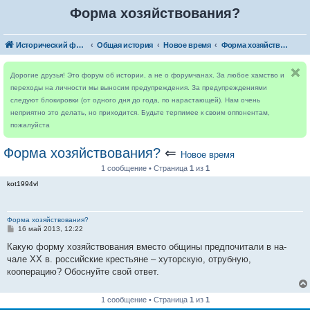
Форма хозяйствования?
Исторический форум
Общая история
Новое время
Форма хозяйствования?
Дорогие друзья! Это форум об истории, а не о форумчанах. За любое хамство и
переходы на личности мы выносим предупреждения. За предупреждениями
следуют блокировки (от одного дня до года, по нарастающей). Нам очень
неприятно это делать, но приходится. Будьте терпимее к своим оппонентам,
пожалуйста
Форма хозяйствования?
⇐
Новое время
1 сообщение • Страница
1
из
1
kot1994vl
Форма хозяйствования?
С
16 май 2013, 12:22
о
о
Какую форму хозяйствования вместо общины предпочитали в на-
б
чале XX в. российские крестьяне – хуторскую, отрубную,
щ
е
кооперацию? Обоснуйте свой ответ.
н
и
е
1 сообщение • Страница
1
из
1