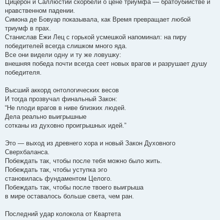
Цицерон и Саллюстий скорбели о цене триумфа — братоубийстве и
нравственном падении.​
Симона де Бовуар показывала, как Время превращает любой
триумф в прах.​
Станислав Ежи Лец с горькой усмешкой напоминал: на пиру
победителей всегда слишком много яда.​
Все они видели одну и ту же ловушку: ​
внешняя победа почти всегда сеет новых врагов и разрушает душу
победителя.​
Высший аккорд онтологических весов​
И тогда прозвучал финальный Закон:​
“Не плоди врагов в ниве близких людей. ​
Дела реально выигрышные ​
сотканы из духовно проигрышных идей.”​
Это — выход из древнего хора и новый Закон Духовного
Сверхбаланса.​
Побеждать так, чтобы после тебя можно было жить.​
Побеждать так, чтобы уступка эго ​
становилась фундаментом Целого.​
Побеждать так, чтобы после твоего выигрыша ​
в мире оставалось больше света, чем ран.​
Последний удар колокола от Квартета​