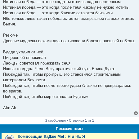
Истинная победа — это не когда ты стоишь над поверженным.​
Истинная победа — это когда после тебя никому не нужно мстить.​
Истинная победа — это когда близкие остаются близкими.​
Ибо только лишь такая победа остаётся выигрышной на всех этажах
Бытия.​
Резюме ​
Древние мудрецы веками диагностировали болезнь внешней победы.
Будда уходил от неё. ​
Цицерон её оплакивал. ​
Лао-цзы советовал побеждать себя.​
Наш аккорд дал Чело Веку практический путь Воина Духа:​
Побеждай так, чтобы проигрыш эго становился строительным
материалом Вечности.​
Побеждай так, чтобы после твоего удара близкие не превращались
во врагов.​
Побеждай так, чтобы мир оставался Единым.​
Alın Ak.
2 сообщения • Страница
1
из
1
Похожие темы
Композиция КаДже МеГ: Я и НЕ Я