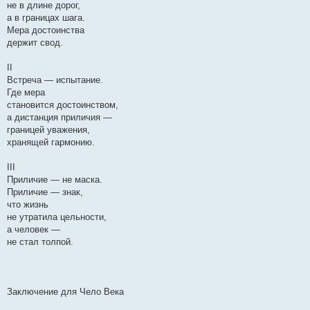
не в длине дорог,
а в границах шага.
Мера достоинства
держит свод.
II
Встреча — испытание.
Где мера
становится достоинством,
а дистанция приличия —
границей уважения,
хранящей гармонию.
III
Приличие — не маска.
Приличие — знак,
что жизнь
не утратила цельности,
а человек —
не стал толпой.
Заключение для Чело Века