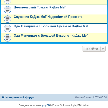
Целительский Трактат КаДже МеГ
Служение КаДже МеГ Недробимой Простоте!
Ода Женщинам с Большой Буквы от КаДже МеГ
Ода Мужчинам с Большой Буквы от КаДже МеГ
Перейти
Исторический форум
Часовой пояс:
UTC+03:00
Создано на основе
phpBB
® Forum Software © phpBB Limited