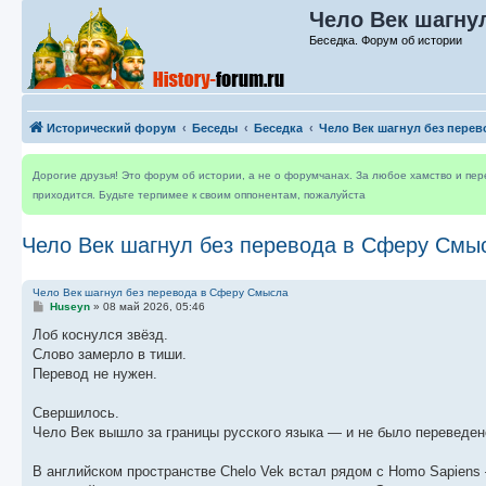
Чело Век шагну
Беседка. Форум об истории
Исторический форум
Беседы
Беседка
Чело Век шагнул без пере
Дорогие друзья! Это форум об истории, а не о форумчанах. За любое хамство и пе
приходится. Будьте терпимее к своим оппонентам, пожалуйста
Чело Век шагнул без перевода в Сферу Смы
Чело Век шагнул без перевода в Сферу Смысла
С
Huseyn
»
08 май 2026, 05:46
о
о
Лоб коснулся звёзд.
б
Слово замерло в тиши.
щ
е
Перевод не нужен.
н
и
е
Свершилось.
Чело Век вышло за границы русского языка — и не было переведено
В английском пространстве Chelo Vek встал рядом с Homo Sapiens 