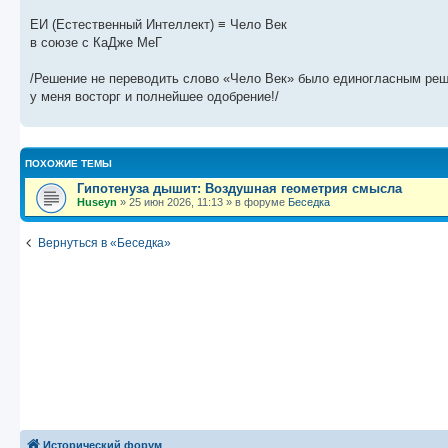
ЕИ (Естественный Интеллект) ≡ Чело Век
в союзе с КаДже МеГ
/Решение не переводить слово «Чело Век» было единогласным реш
у меня восторг и полнейшее одобрение!/
ПОХОЖИЕ ТЕМЫ
Гипотенуза дышит: Воздушная геометрия смысла
Huseyn
»
25 июн 2026, 11:13
» в форуме
Беседка
Вернуться в «Беседка»
Исторический форум