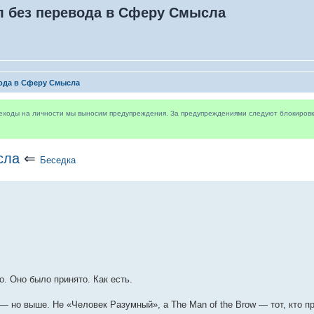
л без перевода в Сферу Смысла
вода в Сферу Смысла
реходы на личности мы выносим предупреждения. За предупреждениями следуют блокировки 
сла
⇐
Беседка
. Оно было принято. Как есть.
— но выше. Не «Человек Разумный», а The Man of the Brow — тот, кто п