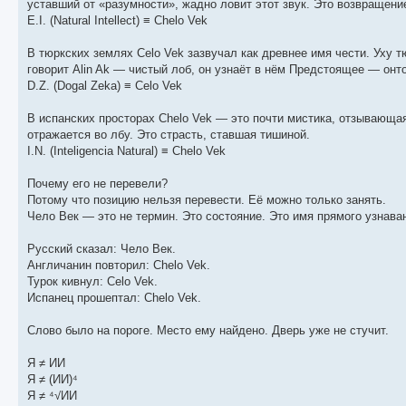
уставший от «разумности», жадно ловит этот звук. Это возвращение
E.I. (Natural Intellect) ≡ Chelo Vek
В тюркских землях Celo Vek зазвучал как древнее имя чести. Уху т
говорит Alin Ak — чистый лоб, он узнаёт в нём Предстоящее — онт
D.Z. (Dogal Zeka) ≡ Celo Vek
В испанских просторах Chelo Vek — это почти мистика, отзывающаяся
отражается во лбу. Это страсть, ставшая тишиной.
I.N. (Inteligencia Natural) ≡ Chelo Vek
Почему его не перевели?
Потому что позицию нельзя перевести. Её можно только занять.
Чело Век — это не термин. Это состояние. Это имя прямого узнава
Русский сказал: Чело Век.
Англичанин повторил: Chelo Vek.
Турок кивнул: Celo Vek.
Испанец прошептал: Chelo Vek.
Слово было на пороге. Место ему найдено. Дверь уже не стучит.
Я ≠ ИИ
Я ≠ (ИИ)⁴
Я ≠ ⁴√ИИ