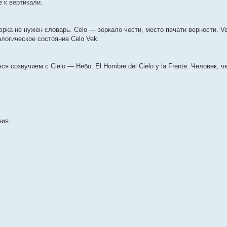
 к вертикали.
юрка не нужен словарь. Celo — зеркало чести, место печати верности. V
ологическое состояние Celo Vek.
 созвучием с Cielo — Небо. El Hombre del Cielo y la Frente. Человек, че
ния.