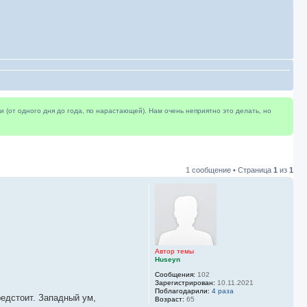
(от одного дня до года, по нарастающей). Нам очень неприятно это делать, но
1 сообщение • Страница
1
из
1
Автор темы
Huseyn
Сообщения:
102
Зарегистрирован:
10.11.2021
Поблагодарили:
4 раза
редстоит. Западный ум,
Возраст:
65