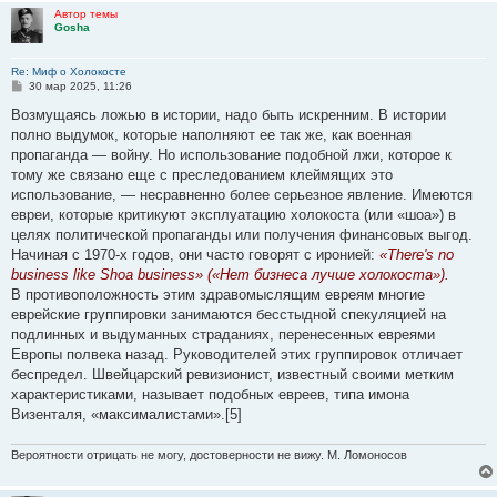
Автор темы
Gosha
Re: Миф о Холокосте
С
30 мар 2025, 11:26
о
о
Возмущаясь ложью в истории, надо быть искренним. В истории
б
полно выдумок, которые наполняют ее так же, как военная
щ
е
пропаганда — войну. Но использование подобной лжи, которое к
н
тому же связано еще с преследованием клеймящих это
и
е
использование, — несравненно более серьезное явление. Имеются
евреи, которые критикуют эксплуатацию холокоста (или «шоа») в
целях политической пропаганды или получения финансовых выгод.
Начиная с 1970-х годов, они часто говорят с иронией:
«There's no
business like Shoa business» («Нет бизнеса лучше холокоста»).
В противоположность этим здравомыслящим евреям многие
еврейские группировки занимаются бесстыдной спекуляцией на
подлинных и выдуманных страданиях, перенесенных евреями
Европы полвека назад. Руководителей этих группировок отличает
беспредел. Швейцарский ревизионист, известный своими метким
характеристиками, называет подобных евреев, типа имона
Визенталя, «максималистами».[5]
Вероятности отрицать не могу, достоверности не вижу. М. Ломоносов