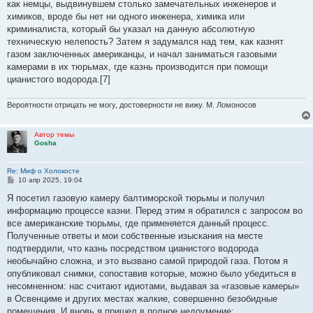
как немцы, выдвинувшем столько замечательных инженеров и
химиков, вроде бы нет ни одного инженера, химика или
криминалиста, который бы указал на данную абсолютную
техническую нелепость? Затем я задумался над тем, как казнят
газом заключенных американцы, и начал заниматься газовыми
камерами в их тюрьмах, где казнь производится при помощи
цианистого водорода.[7]
Вероятности отрицать не могу, достоверности не вижу. М. Ломоносов
Автор темы
Gosha
Re: Миф о Холокосте
С
10 апр 2025, 19:04
о
о
Я посетил газовую камеру балтиморской тюрьмы и получил
б
информацию процессе казни. Перед этим я обратился с запросом во
щ
е
все американские тюрьмы, где применяется данный процесс.
н
Полученные ответы и мои собственные изыскания на месте
и
е
подтвердили, что казнь посредством цианистого водорода
необычайно сложна, и это вызвано самой природой газа. Потом я
опубликовал снимки, сопоставив которые, можно было убедиться в
несомненном: нас считают идиотами, выдавая за «газовые камеры»
в Освенциме и других местах жалкие, совершенно безобидные
помещения. И вновь я пришел в полное недоумение: