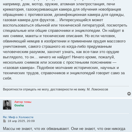
б
например, дом, мотор, оружие, атомная электростанция, печи
щ
е
крематория, газоокуривающая камера для обучения новобранцев
н
обращению с противогазом, дезинфекционная камера для одежды,
и
е
газовая камера для фруктов… Интересующийся может
воспользоваться обычной или технической литературой, посмотреть
специальные или общие справочники и энциклопедии. Он найдет в
них снимки, макеты и технические описания. Но если человек,
обвиняющий немцев в изобретении и применении орудия массового
уничтожения, самого страшного из когда-либо придуманным
человеческим разумом, захочет узнать, как все-таки это орудие
выглядело, то он… ничего не найдет! Ничего кроме, пожалуй,
нескольких снимков или эскизов с простеньким пояснением —
«газовая камера». Подобное молчание исторических, научных и
технических трудов, справочников и энциклопедий говорит само за
себя.
Вероятности отрицать не могу, достоверности не вижу. М. Ломоносов
Автор темы
Gosha
Re: Миф о Холокосте
С
18 апр 2025, 20:09
о
о
Массы не знают, что их обманывают. Они не знают, что они никогда
б