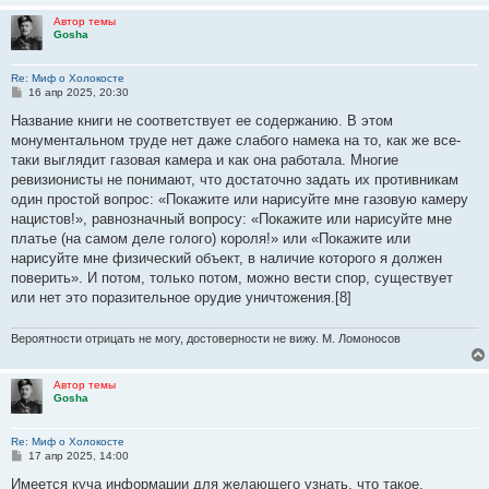
Автор темы
Gosha
Re: Миф о Холокосте
С
16 апр 2025, 20:30
о
о
Название книги не соответствует ее содержанию. В этом
б
монументальном труде нет даже слабого намека на то, как же все-
щ
е
таки выглядит газовая камера и как она работала. Многие
н
ревизионисты не понимают, что достаточно задать их противникам
и
е
один простой вопрос: «Покажите или нарисуйте мне газовую камеру
нацистов!», равнозначный вопросу: «Покажите или нарисуйте мне
платье (на самом деле голого) короля!» или «Покажите или
нарисуйте мне физический объект, в наличие которого я должен
поверить». И потом, только потом, можно вести спор, существует
или нет это поразительное орудие уничтожения.[8]
Вероятности отрицать не могу, достоверности не вижу. М. Ломоносов
Автор темы
Gosha
Re: Миф о Холокосте
С
17 апр 2025, 14:00
о
о
Имеется куча информации для желающего узнать, что такое,