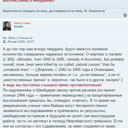
малочисленны и ненадежны».
Вероятности отрицать не могу, достоверности не вижу. М. Ломоносов
Автор темы
Gosha
Re: Миф о Холокосте
С
28 мар 2025, 16:37
о
о
А до сих пор нам всегда твердили, будто имеется огромное
б
количество совершенно надежных источников. О жертвах в лагерях
щ
е
(с.365): «Besides, from 1942 to 1945, certanly in Auschwitz, but probably
н
overall, more Jews were killed by so called „natural causes“ than by
и
е
„unnatural ones“ — [„Впрочем, с 1942 по 1945 годы в Освенциме,
несомненно, больше евреев погибло от т.н. „естественных“, а не от
„неестественных причин“ и, вероятно, так было и в других лагерях“.]
А ведь мы постоянно слышали прямо противоположное!
По задуманному в Швейцарии закону против расизма (он принят
осенью 1994 года — примечание переводчика ) за процитированные
высказывания пришлась бы, очевидно, отвечать. В то время как
американские ученые типа Майера могут беспрепятственно
заниматься исследованиями и публиковать их результаты,
швейцарским историкам в будущем не грозит сия многотрудная
работа: пусть он заглянут в талмуд Нюрнбергского трибунала. Если
они не согласны с его содержанием, за ними сохраняется право