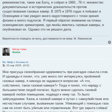
ревизионистов, таких как Батц, я собрал в 1960...76 гг. множество
документальных и исторических доказательств против
существования газовых камер. В 1975 и 1976 годах я побывал в
Освенциме и там увидел много недостоверного с точки зрения
физики и много подлогов. Я первый обратил внимание на планы
освенцимских крематориев, где якобы имелись газовые камеры, и
опубликовал их. Однако это не решало дела.
Вероятности отрицать не могу, достоверности не вижу. М. Ломоносов
Автор темы
Gosha
Re: Миф о Холокосте
С
03 апр 2025, 19:51
о
о
Мне присуща своеобразная одержимость при разгадке смысла слов.
б
И однажды я понял, что, уже много лет интересуясь проблемой
щ
е
газовых камер, я никогда не задавался вопросом: «А что,
н
собственно, такое газовая камера?» Тогда я понял, что наряду с
и
е
большинством людей полагал, будто можно сделать газовой
камерой любое помещение, подведя к нему газ. То было
заблуждением. Казнь в газовой камере я путал с самоубийством или
несчастным случаем, вызванным газом. Убивающий с помощью газа
сам не хочет быть убитым или отравленным. Вот где зарыта собака!