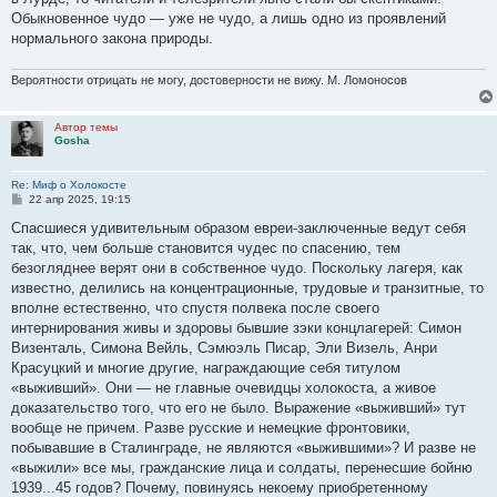
Обыкновенное чудо — уже не чудо, а лишь одно из проявлений
нормального закона природы.
Вероятности отрицать не могу, достоверности не вижу. М. Ломоносов
Автор темы
Gosha
Re: Миф о Холокосте
С
22 апр 2025, 19:15
о
о
Спасшиеся удивительным образом евреи-заключенные ведут себя
б
так, что, чем больше становится чудес по спасению, тем
щ
е
безогляднее верят они в собственное чудо. Поскольку лагеря, как
н
известно, делились на концентрационные, трудовые и транзитные, то
и
е
вполне естественно, что спустя полвека после своего
интернирования живы и здоровы бывшие зэки концлагерей: Симон
Визенталь, Симона Вейль, Сэмюэль Писар, Эли Визель, Анри
Красуцкий и многие другие, награждающие себя титулом
«выживший». Они — не главные очевидцы холокоста, а живое
доказательство того, что его не было. Выражение «выживший» тут
вообще не причем. Разве русские и немецкие фронтовики,
побывавшие в Сталинграде, не являются «выжившими»? И разве не
«выжили» все мы, гражданские лица и солдаты, перенесшие бойню
1939...45 годов? Почему, повинуясь некоему приобретенному