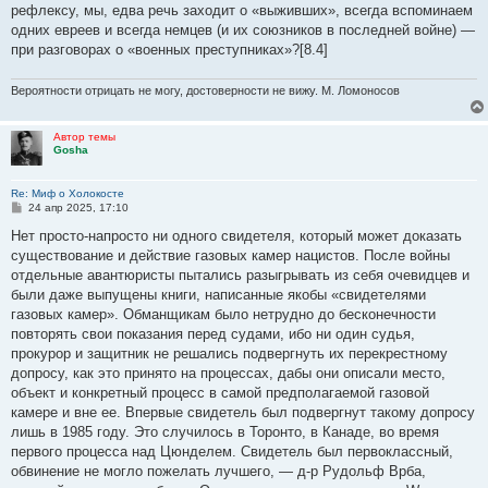
рефлексу, мы, едва речь заходит о «выживших», всегда вспоминаем
одних евреев и всегда немцев (и их союзников в последней войне) —
при разговорах о «военных преступниках»?[8.4]
Вероятности отрицать не могу, достоверности не вижу. М. Ломоносов
Автор темы
Gosha
Re: Миф о Холокосте
С
24 апр 2025, 17:10
о
о
Нет просто-напросто ни одного свидетеля, который может доказать
б
существование и действие газовых камер нацистов. После войны
щ
е
отдельные авантюристы пытались разыгрывать из себя очевидцев и
н
были даже выпущены книги, написанные якобы «свидетелями
и
е
газовых камер». Обманщикам было нетрудно до бесконечности
повторять свои показания перед судами, ибо ни один судья,
прокурор и защитник не решались подвергнуть их перекрестному
допросу, как это принято на процессах, дабы они описали место,
объект и конкретный процесс в самой предполагаемой газовой
камере и вне ее. Впервые свидетель был подвергнут такому допросу
лишь в 1985 году. Это случилось в Торонто, в Канаде, во время
первого процесса над Цюнделем. Свидетель был первоклассный,
обвинение не могло пожелать лучшего, — д-р Рудольф Врба,