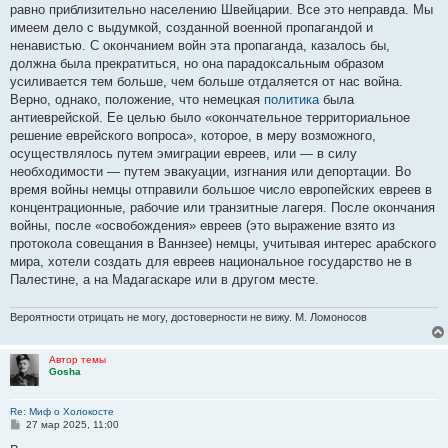
равно приблизительно населению Швейцарии. Все это неправда. Мы
имеем дело с выдумкой, созданной военной пропагандой и
ненавистью. С окончанием войн эта пропаганда, казалось бы,
должна была прекратиться, но она парадоксальным образом
усиливается тем больше, чем больше отдаляется от нас война.
Верно, однако, положение, что немецкая
политика
была
антиеврейской. Ее целью было «окончательное территориальное
решение еврейского вопроса», которое, в меру возможного,
осуществлялось путем эмиграции евреев, или — в силу
необходимости — путем эвакуации, изгнания или депортации. Во
время войны немцы отправили большое число европейских евреев в
концентрационные, рабочие или транзитные лагеря. После окончания
войны, после «освобождения» евреев (это выражение взято из
протокола совещания в Ваннзее) немцы, учитывая интерес арабского
мира, хотели создать для евреев национальное государство не в
Палестине, а на Мадагаскаре или в другом месте.
Вероятности отрицать не могу, достоверности не вижу. М. Ломоносов
Автор темы
Gosha
Re: Миф о Холокосте
С
27 мар 2025, 11:00
о
о