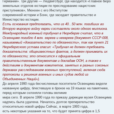
Германии». Три другие — Людвигсбург, где находится «Главное бюро
земельных отделов юстиции по преследованию нацистских
преступников», Мюнхен с его Институтом
современной истории и Бонн, где заседает правительство и
Министерство юстиции.
Есть основания предполагать, что из 40...50 млн. погибших во
Вторую мировую войну евреи составляли около одного миллиона.
Международный военный трибунал в Нюрнберге считал, что в
Освенциме погибло 4 млн. евреев и неевреев (документ СССР-008,
называемый «доказательство по обязанности», так как пункт 21
Нюрнбергского устава гласил: «Трибунал не должен требовать
доказательств: общеизвестных фактов, а должен принимать их
по обязанности; это относится к официальным
правительственным документам и докладам ООН, а также к
действиям и документам комитетов, занятых в разных союзных
державах расследованием военных преступлений, включая сюда
протоколы и решения военных и иных судов любой из
Объединенных Наций»).
До апреля 1990 года бесчисленные посетители Освенцима видели
названную цифру, блестевшую в бронзе на 19 языках на памятнике,
перед которым склоняли головы великие
мира сего. В апреле 1990 года по приказу дирекции музея Освенцима
надпись была удалена. Началось долгое препирательство
относительно новой цифры Сейчас, в марте 1993 года,
есть некоторые указания на то, что будет принята цифра в 1,5