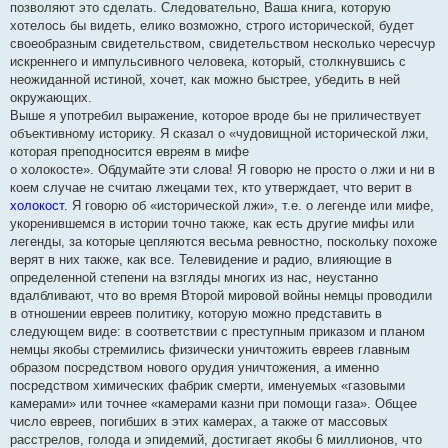
позволяют это сделать. Следовательно, Ваша книга, которую
хотелось бы видеть, елико возможно, строго исторической, будет
своеобразным свидетельством, свидетельством несколько чересчур
искреннего и импульсивного человека, который, столкнувшись с
неожиданной истиной, хочет, как можно быстрее, убедить в ней
окружающих.
Выше я употребил выражение, которое вроде бы не приличествует
объективному историку. Я сказал о «чудовищной исторической лжи,
которая преподносится евреям в мифе
о холокосте». Обдумайте эти слова! Я говорю не просто о лжи и ни в
коем случае не считаю лжецами тех, кто утверждает, что верит в
холокост.
Я говорю об «исторической лжи», т.е. о легенде или мифе,
укоренившемся в истории точно также, как есть другие мифы или
легенды, за которые цепляются весьма ревностно, поскольку похоже
верят в них также, как все. Телевидение и радио, влияющие в
определенной степени на взгляды многих из нас, неустанно
вдалбливают, что во время Второй мировой войны немцы проводили
в отношении евреев политику, которую можно представить в
следующем виде: в соответствии с преступным приказом и планом
немцы якобы стремились физически уничтожить евреев главным
образом посредством нового орудия уничтожения, а именно
посредством химических фабрик смерти, именуемых «газовыми
камерами» или точнее «камерами казни при помощи газа». Общее
число евреев, погибших в этих камерах, а также от массовых
расстрелов, голода и эпидемий, достигает якобы 6 миллионов, что