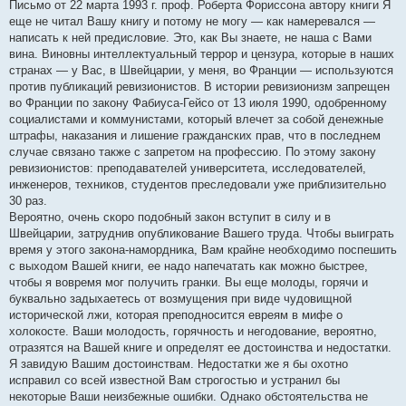
Письмо от 22 марта 1993 г. проф. Роберта Фориссона автору книги Я
еще не читал Вашу книгу и потому не могу — как намеревался —
написать к ней предисловие. Это, как Вы знаете, не наша с Вами
вина. Виновны интеллектуальный террор и цензура, которые в наших
странах — у Вас, в Швейцарии, у меня, во Франции — используются
против публикаций ревизионистов. В истории ревизионизм запрещен
во Франции по закону Фабиуса-Гейсо от 13 июля 1990, одобренному
социалистами и коммунистами, который влечет за собой денежные
штрафы, наказания и лишение гражданских прав, что в последнем
случае связано также с запретом на профессию. По этому закону
ревизионистов: преподавателей университета, исследователей,
инженеров, техников, студентов преследовали уже приблизительно
30 раз.
Вероятно, очень скоро подобный закон вступит в силу и в
Швейцарии, затруднив опубликование Вашего труда. Чтобы выиграть
время у этого закона-намордника, Вам крайне необходимо поспешить
с выходом Вашей книги, ее надо напечатать как можно быстрее,
чтобы я вовремя мог получить гранки. Вы еще молоды, горячи и
буквально задыхаетесь от возмущения при виде чудовищной
исторической лжи, которая преподносится евреям в мифе о
холокосте. Ваши молодость, горячность и негодование, вероятно,
отразятся на Вашей книге и определят ее достоинства и недостатки.
Я завидую Вашим достоинствам. Недостатки же я бы охотно
исправил со всей известной Вам строгостью и устранил бы
некоторые Ваши неизбежные ошибки. Однако обстоятельства не