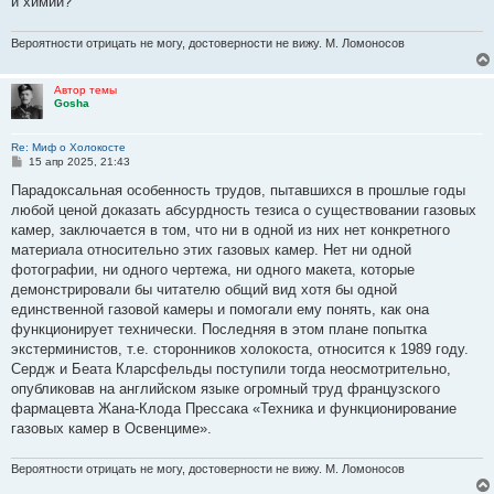
и химии?
Вероятности отрицать не могу, достоверности не вижу. М. Ломоносов
Автор темы
Gosha
Re: Миф о Холокосте
С
15 апр 2025, 21:43
о
о
Парадоксальная особенность трудов, пытавшихся в прошлые годы
б
любой ценой доказать абсурдность тезиса о существовании газовых
щ
е
камер, заключается в том, что ни в одной из них нет конкретного
н
материала относительно этих газовых камер. Нет ни одной
и
е
фотографии, ни одного чертежа, ни одного макета, которые
демонстрировали бы читателю общий вид хотя бы одной
единственной газовой камеры и помогали ему понять, как она
функционирует технически. Последняя в этом плане попытка
экстерминистов, т.е. сторонников холокоста, относится к 1989 году.
Сердж и Беата Кларсфельды поступили тогда неосмотрительно,
опубликовав на английском языке огромный труд французского
фармацевта Жана-Клода Прессака «Техника и функционирование
газовых камер в Освенциме».
Вероятности отрицать не могу, достоверности не вижу. М. Ломоносов