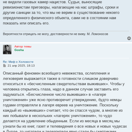
не видели газовых камер нацистов. Судьи, выносящие
щ
е
ревизионистам приговоры, налагающие на нас штрафы, сроки и
н
другие санкции за то, что мы не верим в существование некоего
и
е
определенного физического объекта, сами не в состоянии нам
показать или описать его.
Вероятности отрицать не могу, достоверности не вижу. М. Ломоносов
Автор темы
Gosha
Re: Миф о Холокосте
С
21 апр 2025, 18:13
о
о
Описанный феномен всеобщего невежества, ослепления и
б
легковерия выражается также в готовности слишком доверчиво
щ
е
относиться к «бесчисленным свидетельствам выживших». Чтобы у
н
человека открылись глаза, надо в данном случае заставить его
и
е
задуматься. «Бесчисленное число выживших» в «лагере
уничтожения» уже ясно противоречит утверждению, будто немцы
годами отправляли в лагеря евреев на уничтожение. Поскольку
каждый из «выживших» считает, что он спасся чудом, а многие из
них побывали в нескольких «лагерях уничтожения», то чудо
делается на удивление обыденным. Если из месяца в месяц мы
узнали бы из книг, газет и телевидения о все новых и новых чудесах
в Лурде, то читатели и телезрители явно стали бы скептиками.