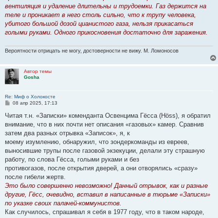
вентиляция и удаление длительны и трудоемки. Газ держится на
теле и проникает в него столь сильно, что к трупу человека,
убитого большой дозой цианистого газа, нельзя прикасаться
голыми руками. Одного прикосновения достаточно для заражения.
Вероятности отрицать не могу, достоверности не вижу. М. Ломоносов
Автор темы
Gosha
Re: Миф о Холокосте
С
08 апр 2025, 17:13
о
о
Читая т.н. «Записки» коменданта Освенцима Гёсса (Höss), я обратил
б
внимание, что в них почти нет описания «газовых» камер. Сравнив
щ
е
затем два разных отрывка «Записок», я, к
н
моему изумлению, обнаружил, что зондеркоманды из евреев,
и
е
выносившие трупы после газовой экзекуции, делали эту страшную
работу, по слова Гёсса, голыми руками и без
противогазов, после открытия дверей, а они отворялись «сразу»
после гибели жертв.
Это было совершенно невозможно! Данный отрывок, как и разные
другие, Гёсс, очевидно, вставил в написанные в тюрьме «Записки»
по указке своих палачей-коммунистов.
Как случилось, спрашивал я себя в 1977 году, что в таком народе,