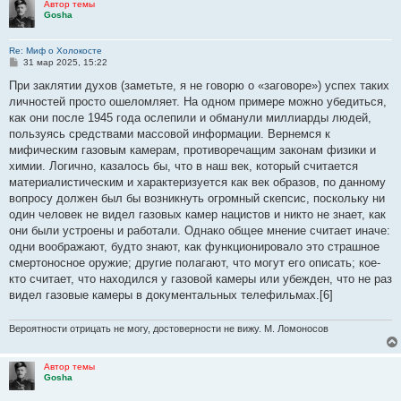
Автор темы
Gosha
Re: Миф о Холокосте
С
31 мар 2025, 15:22
о
о
При заклятии духов (заметьте, я не говорю о «заговоре») успех таких
б
личностей просто ошеломляет. На одном примере можно убедиться,
щ
е
как они после 1945 года ослепили и обманули миллиарды людей,
н
пользуясь средствами массовой информации. Вернемся к
и
е
мифическим газовым камерам, противоречащим законам физики и
химии. Логично, казалось бы, что в наш век, который считается
материалистическим и характеризуется как век образов, по данному
вопросу должен был бы возникнуть огромный скепсис, поскольку ни
один человек не видел газовых камер нацистов и никто не знает, как
они были устроены и работали. Однако общее мнение считает иначе:
одни воображают, будто знают, как функционировало это страшное
смертоносное оружие; другие полагают, что могут его описать; кое-
кто считает, что находился у газовой камеры или убежден, что не раз
видел газовые камеры в документальных телефильмах.[6]
Вероятности отрицать не могу, достоверности не вижу. М. Ломоносов
Автор темы
Gosha