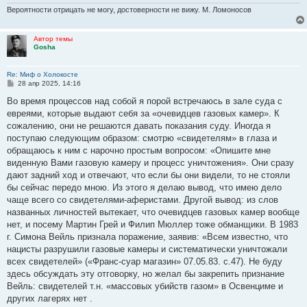
Вероятности отрицать не могу, достоверности не вижу. М. Ломоносов
Автор темы
Gosha
Re: Миф о Холокосте
С
28 апр 2025, 14:16
о
о
Во время процессов над собой я порой встречаюсь в зале суда с
б
евреями, которые выдают себя за «очевидцев газовых камер». К
щ
е
сожалению, они не решаются давать показания суду. Иногда я
н
поступаю следующим образом: смотрю «свидетелям» в глаза и
и
е
обращаюсь к ним с нарочно простым вопросом: «Опишите мне
виденную Вами газовую камеру и процесс уничтожения». Они сразу
дают задний ход и отвечают, что если бы они видели, то не стояли
бы сейчас передо мною. Из этого я делаю вывод, что имею дело
чаще всего со свидетелями-аферистами. Другой вывод: из слов
названных личностей вытекает, что очевидцев газовых камер вообще
нет, и посему Мартин Грей и Филип Мюллер тоже обманщики. В 1983
г. Симона Вейль признала поражение, заявив: «Всем известно, что
нацисты разрушили газовые камеры и систематически уничтожали
всех свидетелей» («Франс-суар магазин» 07.05.83. с.47). Не буду
здесь обсуждать эту отговорку, но желал бы закрепить признание
Вейль: свидетелей т.н. «массовых убийств газом» в Освенциме и
других лагерях нет .