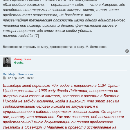
«Как вообще возможно, — спрашивал я себя, — что в Америке, где
находятся эти тюрьмы и газовые камеры, никто, в том числе
представители ревизионизма, не догадался, что
чрезвычайная техническая сложность казни одного единственного
человека при помощи циклона Б делает фантастикой газовые
камеры нацистов, где этим газом якобы убивали
тысячи людей?»
[7]
Вероятности отрицать не могу, достоверности не вижу. М. Ломоносов
Автор темы
Gosha
Re: Миф о Холокосте
С
12 апр 2025, 16:18
о
о
Благодаря моей переписке 70-х годов с тюрьмами в США Эрнст
б
Цюндел разыскал в 1988 году Фреда Лейхтера, специалиста по
щ
е
американским газовым камерам, которого я посетил в Бостоне.
н
Никогда не забуду момента, когда я выяснил, что этот весьма
и
е
сообразительный человек никогда не задумывался о
существовании и работе нацистских газовых камер. Он верил в
них, потому что верили все. Как вам известно, под впечатлением
представленной мною документации он принял предложение
съездить в Освенцим и Майданек и провести исследование на