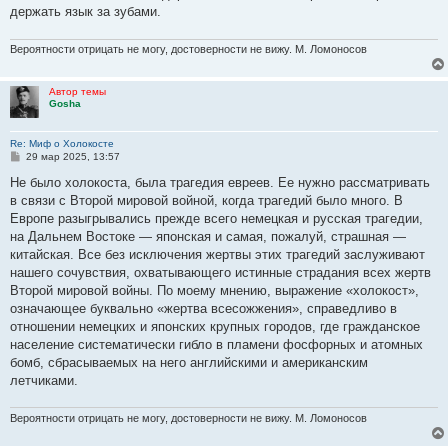
держать язык за зубами.
Вероятности отрицать не могу, достоверности не вижу. М. Ломоносов
Автор темы
Gosha
Re: Миф о Холокосте
С
29 мар 2025, 13:57
о
о
Не было холокоста, была трагедия евреев. Ее нужно рассматривать
б
в связи с Второй мировой войной, когда трагедий было много. В
щ
е
Европе разыгрывались прежде всего немецкая и русская трагедии,
н
на Дальнем Востоке — японская и самая, пожалуй, страшная —
и
е
китайская. Все без исключения жертвы этих трагедий заслуживают
нашего сочувствия, охватывающего истинные страдания всех жертв
Второй мировой войны. По моему мнению, выражение «холокост»,
означающее буквально «жертва всесожжения», справедливо в
отношении немецких и японских крупных городов, где гражданское
население систематически гибло в пламени фосфорных и атомных
бомб, сбрасываемых на него английскими и американским
летчиками.
Вероятности отрицать не могу, достоверности не вижу. М. Ломоносов