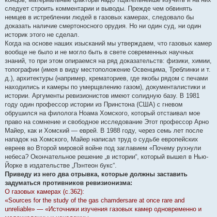
н
следует строить комментарии и выводы. Прежде чем обвинять
и
е
немцев в истреблении людей в газовых камерах, следовало бы
доказать наличие смертоносного орудия. Но ни один суд, ни один
историк этого не сделал.
Когда на основе наших изысканий мы утверждаем, что газовых камер
вообще не было и не могло быть в свете современных научных
знаний, то при этом опираемся на ряд доказательств: физики, химии,
топографии (имея в виду местоположение Освенцима, Треблинки и т.
д.), архитектуры (например, крематориев, где якобы рядом с печами
находились и камеры по умерщвлению газом), документалистики и
истории. Аргументы ревизионистов имеют солидную базу. В 1981
году один профессор истории из Принстона (США) с гневом
обрушился на филолога Ноама Хомского, который отстаивал мое
право на сомнение и свободное исследование Этот профессор Арно
Майер, как и Хомский — еврей. В 1988 году, через семь лет после
нападок на Хомского, Майер написал труд о судьбе европейских
евреев во Второй мировой войне под заглавием «Почему рухнули
небеса? Окончательное решение „в истории“, который вышел в Нью-
Йорке в издательстве „Пэнтеон букс“.
Приведу из него два отрывка, которые должны заставить
задуматься противников ревизионизма:
О газовых камерах (с.362):
«Sources for the study of the gas chamdersare at once rare and
unreliable» — «Источники изучения газовых камер одновременно и