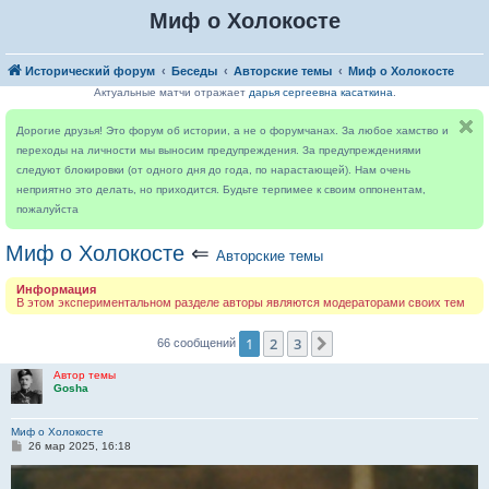
Миф о Холокосте
Исторический форум
Беседы
Авторские темы
Миф о Холокосте
Актуальные матчи отражает
дарья сергеевна касаткина
.
Дорогие друзья! Это форум об истории, а не о форумчанах. За любое хамство и
переходы на личности мы выносим предупреждения. За предупреждениями
следуют блокировки (от одного дня до года, по нарастающей). Нам очень
неприятно это делать, но приходится. Будьте терпимее к своим оппонентам,
пожалуйста
Миф о Холокосте
⇐
Авторские темы
Информация
В этом экспериментальном разделе авторы являются модераторами своих тем
1
2
3
След.
66 сообщений
Автор темы
Gosha
Миф о Холокосте
С
26 мар 2025, 16:18
о
о
б