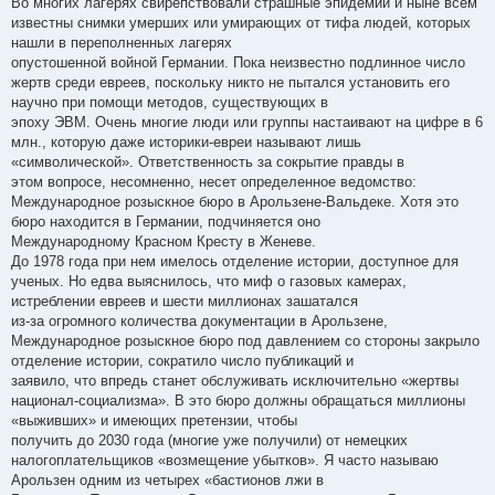
Во многих лагерях свирепствовали страшные эпидемии и ныне всем
б
известны снимки умерших или умирающих от тифа людей, которых
щ
е
нашли в переполненных лагерях
н
опустошенной войной Германии. Пока неизвестно подлинное число
и
е
жертв среди евреев, поскольку никто не пытался установить его
научно при помощи методов, существующих в
эпоху ЭВМ. Очень многие люди или группы настаивают на цифре в 6
млн., которую даже историки-евреи называют лишь
«символической». Ответственность за сокрытие правды в
этом вопросе, несомненно, несет определенное ведомство:
Международное розыскное бюро в Арользене-Вальдеке. Хотя это
бюро находится в Германии, подчиняется оно
Международному Красном Кресту в Женеве.
До 1978 года при нем имелось отделение истории, доступное для
ученых. Но едва выяснилось, что миф о газовых камерах,
истреблении евреев и шести миллионах зашатался
из-за огромного количества документации в Арользене,
Международное розыскное бюро под давлением со стороны закрыло
отделение истории, сократило число публикаций и
заявило, что впредь станет обслуживать исключительно «жертвы
национал-социализма». В это бюро должны обращаться миллионы
«выживших» и имеющих претензии, чтобы
получить до 2030 года (многие уже получили) от немецких
налогоплательщиков «возмещение убытков». Я часто называю
Арользен одним из четырех «бастионов лжи в