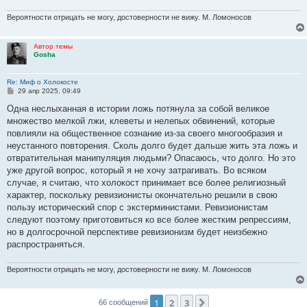
Вероятности отрицать не могу, достоверности не вижу. М. Ломоносов
Автор темы
Gosha
Re: Миф о Холокосте
С
29 апр 2025, 09:49
о
о
Одна неслыханная в истории ложь потянула за собой великое
б
множество мелкой лжи, клеветы и нелепых обвинений, которые
щ
е
повлияли на общественное сознание из-за своего многообразия и
н
неустанного повторения. Сколь долго будет дальше жить эта ложь и
и
е
отвратительная манипуляция людьми? Опасаюсь, что долго. Но это
уже другой вопрос, который я не хочу затрагивать. Во всяком
случае, я считаю, что холокост принимает все более религиозный
характер, поскольку ревизионисты окончательно решили в свою
пользу исторический спор с экстерминистами. Ревизионистам
следуют поэтому приготовиться ко все более жестким репрессиям,
но в долгосрочной перспективе ревизионизм будет неизбежно
распространяться.
Вероятности отрицать не могу, достоверности не вижу. М. Ломоносов
1
2
3
След.
66 сообщений