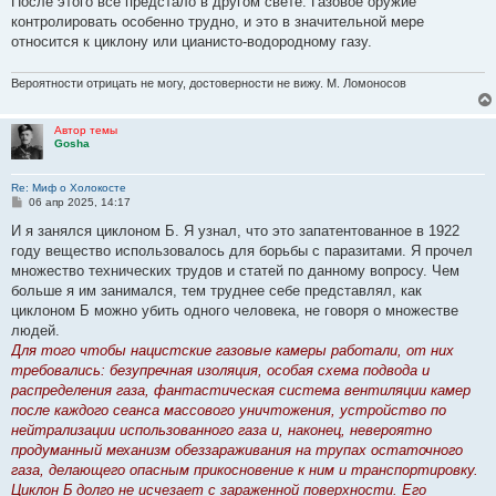
После этого все предстало в другом свете. Газовое оружие
контролировать особенно трудно, и это в значительной мере
относится к циклону или цианисто-водородному газу.
Вероятности отрицать не могу, достоверности не вижу. М. Ломоносов
Автор темы
Gosha
Re: Миф о Холокосте
С
06 апр 2025, 14:17
о
о
И я занялся циклоном Б. Я узнал, что это запатентованное в 1922
б
году вещество использовалось для борьбы с паразитами. Я прочел
щ
е
множество технических трудов и статей по данному вопросу. Чем
н
больше я им занимался, тем труднее себе представлял, как
и
е
циклоном Б можно убить одного человека, не говоря о множестве
людей.
Для того чтобы нацистские газовые камеры работали, от них
требовались: безупречная изоляция, особая схема подвода и
распределения газа, фантастическая система вентиляции камер
после каждого сеанса массового уничтожения, устройство по
нейтрализации использованного газа и, наконец, невероятно
продуманный механизм обеззараживания на трупах остаточного
газа, делающего опасным прикосновение к ним и транспортировку.
Циклон Б долго не исчезает с зараженной поверхности. Его