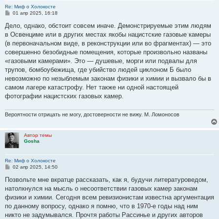
Re: Миф о Холокосте
С
01 апр 2025, 16:18
о
о
Дело, однако, обстоит совсем иначе. Демонстрируемые этим людям
б
в Освенциме или в других местах якобы нацистские газовые камеры
щ
е
(в первоначальном виде, в реконструкции или во фрагментах) — это
н
совершенно безобидные помещения, которые произвольно названы
и
е
«газовыми камерами». Это — душевые, морги или подвалы для
трупов, бомбоубежища, где убийство людей циклоном Б было
невозможно по незыблемым законам физики и химии и вызвало бы в
самом лагере катастрофу. Нет также ни одной настоящей
фотографии нацистских газовых камер.
Вероятности отрицать не могу, достоверности не вижу. М. Ломоносов
Автор темы
Gosha
Re: Миф о Холокосте
С
02 апр 2025, 14:50
о
о
Позвольте мне вкратце рассказать, как я, будучи литературоведом,
б
натолкнулся на мысль о несоответствии газовых камер законам
щ
е
физики и химии. Сегодня всем ревизионистам известна аргументация
н
по данному вопросу, однако я помню, что в 1970-е годы над ним
и
е
никто не задумывался. Прочтя работы Рассинье и других авторов