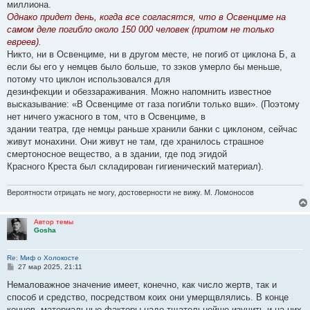
миллиона.
Однако придет день, когда все согласятся, что в Освенциме на
самом деле погибло около 150 000 человек (притом не только
евреев).
Никто, ни в Освенциме, ни в другом месте, не погиб от циклона Б, а
если бы его у немцев было больше, то зэков умерло бы меньше,
потому что циклон использовался для
дезинфекции и обеззараживания. Можно напомнить известное
высказывание: «В Освенциме от газа погибли только вши». (Поэтому
нет ничего ужасного в том, что в Освенциме, в
здании театра, где немцы раньше хранили банки с циклоном, сейчас
живут монахини. Они живут не там, где хранилось страшное
смертоносное вещество, а в здании, где под эгидой
Красного Креста был складирован гигиенический материал).
Вероятности отрицать не могу, достоверности не вижу. М. Ломоносов
Автор темы
Gosha
Re: Миф о Холокосте
С
27 мар 2025, 21:11
о
о
Немаловажное значение имеет, конечно, как число жертв, так и
б
способ и средство, посредством коих они умерщвлялись. В конце
щ
е
концов, материальные факторы надо тщательнейше изучить и на них