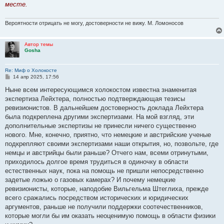
месте.
Вероятности отрицать не могу, достоверности не вижу. М. Ломоносов
Автор темы
Gosha
Re: Миф о Холокосте
С
14 апр 2025, 17:56
о
о
Ныне всем интересующимся холокостом известна знаменитая
б
экспертиза Лейхтера, полностью подтверждающая тезисы
щ
е
ревизионистов. В дальнейшем достоверность доклада Лейхтера
н
была подкреплена другими экспертизами. На мой взгляд, эти
и
е
дополнительные экспертизы не принесли ничего существенно
нового. Мне, конечно, приятно, что немецкие и австрийские ученые
подкрепляют своими экспертизами наши открытия, но, позвольте, где
немцы и австрийцы были раньше? Отчего нам, всеми отринутыми,
приходилось долгое время трудиться в одиночку в области
естественных наук, пока на помощь не пришли непосредственно
задетые ложью о газовых камерах? И почему немецкие
ревизионисты, которые, наподобие Вильгельма Штеглиха, прежде
всего сражались посредством исторических и юридических
аргументов, раньше не получили поддержки соотечественников,
которые могли бы им оказать неоценимую помощь в области физики