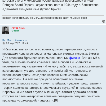
который стоял у колыбели «Освенцимских протоколов» и «War
Refugee Board Report», опубликованного в 1944 году в Вашингтоне.
Адвокатом Цюнделя был Дуглас Кристи.
Вероятности отрицать не могу, достоверности не вижу. М. Ломоносов
Автор темы
Gosha
Re: Миф о Холокосте
С
26 апр 2025, 12:49
о
о
Я был консультантом, и во время долгого перекрестного допроса
б
передавал Кристи вопросы на маленьких желтых кусочках бумаги.
щ
е
Для афериста Врбы все закончилось полным
фиаско.
Загнанный в
н
угол, он в конце концов сознался, что в своей т.н. «записке о
и
е
пережитом» под названием «Я не могу забыть», везде восхваляемой
за стопроцентную достоверность и необычайную точность, он
использовал прием, стыдливо названный им «поэтической
вольностью». На том же процессе обнаружилась также
несостоятельность проф. Рауля Гильберга, лучшего представителя
теории холокоста, автора классического труда «Уничтожение евреев
Европы». Я и в этом случае был консультантом адвоката Кристи,
который за свое невероятно активное поведение получил почетное
прозвище «сражающийся адвокат».[9]