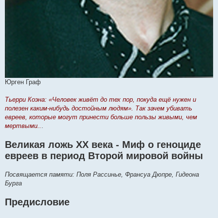
Юрген Граф
Тьерри Коэна: «Человек живёт до тех пор, покуда ещё нужен и
полезен каким-нибудь достойным людям». Так зачем убивать
евреев, которые могут принести больше пользы живыми, чем
мертвыми..
.
Великая ложь XX века - Миф о геноциде
евреев в период Второй мировой войны
Посвящается памяти: Поля Рассинье, Франсуа Дюпре, Гидеона
Бурга
Предисловие