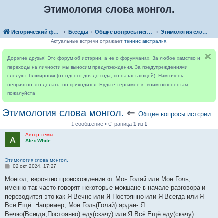
Этимология слова монгол.
Исторический форум
Беседы
Общие вопросы истории
Этимология слова монгол.
Актуальные встречи отражает
теннис австралия
.
Дорогие друзья! Это форум об истории, а не о форумчанах. За любое хамство и
переходы на личности мы выносим предупреждения. За предупреждениями
следуют блокировки (от одного дня до года, по нарастающей). Нам очень
неприятно это делать, но приходится. Будьте терпимее к своим оппонентам,
пожалуйста
Этимология слова монгол.
⇐
Общие вопросы истории
1 сообщение • Страница
1
из
1
Автор темы
Alex.White
Этимология слова монгол.
С
02 окт 2024, 17:27
о
о
Монгол, вероятно происхождение от Мон Голай или Мон Голь,
б
именно так часто говорят некоторые мокшане в начале разговора и
щ
е
переводится это как Я Вечно или Я Постоянно или Я Всегда или Я
н
Всё Ещё. Например, Мон Голь(Голай) ардан- Я
и
е
Вечно(Всегда,Постоянно) еду(скачу) или Я Всё Ещё еду(скачу).