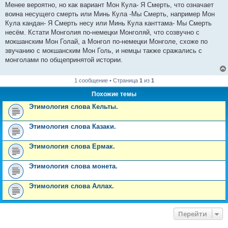
Менее вероятно, но как вариант Мон Кула- Я Смерть, что означает
воина несущего смерть или Минь Кула -Мы Смерть, например Мон
Кула кандан- Я Смерть несу или Минь Кула канттама- Мы Смерть
несём. Кстати Монголия по-немецки Mонголяй, что созвучно с
мокшанским Мон Голай, а Монгол по-немецки Монголе, схоже по
звучанию с мокшанским Мон Голь, и немцы также сражались с
монголами по общепринятой истории.
1 сообщение • Страница
1
из
1
Похожие темы
Этимология слова Кельты.
Этимология слова Казаки.
Этимология слова Ермак.
Этимология слова монета.
Этимология слова Аллах.
Перейти