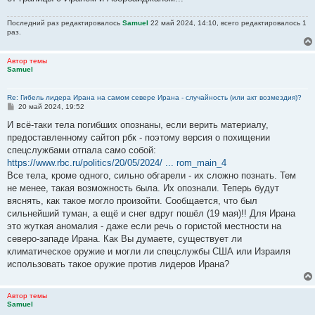
Последний раз редактировалось
Samuel
22 май 2024, 14:10, всего редактировалось 1
раз.
Автор темы
Samuel
Re: Гибель лидера Ирана на самом севере Ирана - случайность (или акт возмездия)?
С
20 май 2024, 19:52
о
о
И всё-таки тела погибших опознаны, если верить материалу,
б
предоставленному сайтоп рбк - поэтому версия о похищении
щ
е
спецслужбами отпала само собой:
н
https://www.rbc.ru/politics/20/05/2024/ ... rom_main_4
и
е
Все тела, кроме одного, сильно обгарели - их сложно познать. Тем
не менее, такая возможность была. Их опознали. Теперь будут
вяснять, как такое могло произойти. Сообщается, что был
сильнейший туман, а ещё и снег вдруг пошёл (19 мая)!! Для Ирана
это жуткая аномалия - даже если речь о гористой местности на
северо-западе Ирана. Как Вы думаете, существует ли
климатическое оружие и могли ли спецслужбы США или Израиля
использовать такое оружие против лидеров Ирана?
Автор темы
Samuel