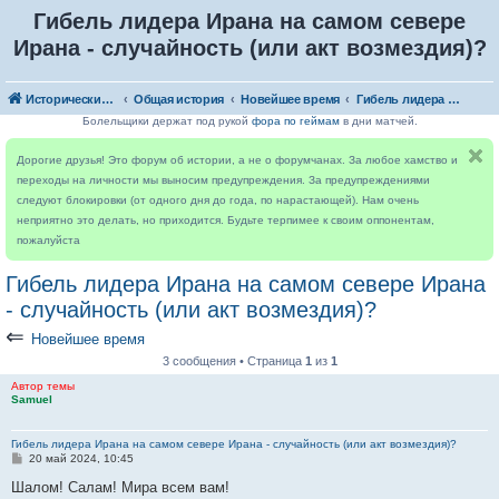
Гибель лидера Ирана на самом севере
Ирана - случайность (или акт возмездия)?
Исторический форум
Общая история
Новейшее время
Гибель лидера Ирана на самом севере Ирана - случайность (или акт возмездия)?
Болельщики держат под рукой
фора по геймам
в дни матчей.
Дорогие друзья! Это форум об истории, а не о форумчанах. За любое хамство и
переходы на личности мы выносим предупреждения. За предупреждениями
следуют блокировки (от одного дня до года, по нарастающей). Нам очень
неприятно это делать, но приходится. Будьте терпимее к своим оппонентам,
пожалуйста
Гибель лидера Ирана на самом севере Ирана
- случайность (или акт возмездия)?
⇐
Новейшее время
3 сообщения • Страница
1
из
1
Автор темы
Samuel
Гибель лидера Ирана на самом севере Ирана - случайность (или акт возмездия)?
С
20 май 2024, 10:45
о
о
Шалом! Салам! Мира всем вам!
б