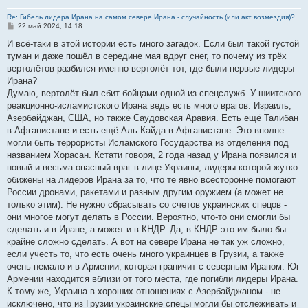
Re: Гибель лидера Ирана на самом севере Ирана - случайность (или акт возмездия)?
С
22 май 2024, 14:18
о
о
И всё-таки в этой истории есть много загадок. Если был такой густой
б
туман и даже пошёл в середине мая вдруг снег, то почему из трёх
щ
е
вертолётов разбился именно вертолёт тот, где были первые лидеры
н
Ирана?
и
е
Думаю, вертолёт был сбит бойцами одной из спецслужб. У шиитского
реакционно-исламистского Ирана ведь есть много врагов: Израиль,
Азербайджан, США, но также Саудовская Аравия. Есть ещё Талибан
в Афганистане и есть ещё Аль Кайда в Афганистане. Это вполне
могли быть террористы Исламского Государства из отделения под
названием Хорасан. Кстати говоря, 2 года назад у Ирана появился и
новый и весьма опасный враг в лице Украины, лидеры которой жутко
обижены на лидеров Ирана за то, что те явно всесторонне помогают
России дронами, ракетами и разным другим оружием (а может не
только этим). Не нужно сбрасывать со счетов украинских спецов -
они многое могут делать в России. Вероятно, что-то они смогли бы
сделать и в Иране, а может и в КНДР. Да, в КНДР это им было бы
крайне сложно сделать. А вот на севере Ирана не так уж сложно,
если учесть то, что есть очень много украинцев в Грузии, а также
очень немало и в Армении, которая граничит с северным Ираном. Юг
Армении находится вблизи от того места, где погибли лидеры Ирана.
К тому же, Украина в хороших отношениях с Азербайджаном - не
исключено, что из Грузии украинские спецы могли бы отслеживать и