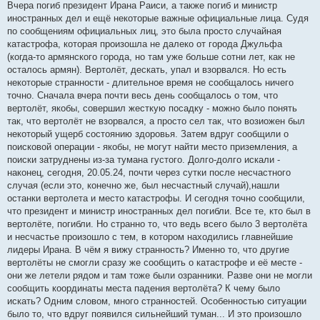
Вчера погиб президент Ирана Раиси, а также погиб и министр
щ
е
иностранных дел и ещё некоторые важные официальные лица. Судя
н
по сообщениям официальных лиц, это была просто случайная
и
е
катастрофа, которая произошла не далеко от города Джульфа
(когда-то армянского города, но там уже больше сотни лет, как не
осталось армян). Вертолёт, дескать, упал и взорвался. Но есть
некоторые странности - длительное время не сообщалось ничего
точно. Сначала вчера почти весь день сообщалось о том, что
вертолёт, якобы, совершил жесткую посадку - можно было понять
так, что вертолёт не взорвался, а просто сел так, что возиожен был
некоторый ущерб состоянию здоровья. Затем вдруг сообщили о
поисковой операции - якобы, не могут найти место приземления, а
поиски затруднены из-за тумана густого. Долго-долго искали -
наконец, сегодня, 20.05.24, почти через сутки после несчастного
случая (если это, конечно же, был несчастный случай),нашли
останки вертолета и место катастрофы. И сегодня точно сообщили,
что президент и министр иностранных дел погибли. Все те, кто был в
вертолёте, погибли. Но странно то, что ведь всего было 3 вертолёта
и несчастье произошло с тем, в котором находились главнейшие
лидеры Ирана. В чём я вижу странность? Именно то, что другие
вертолёты не смогли сразу же сообщить о катастрофе и её месте -
они же летели рядом и там тоже были озранники. Разве они не могли
сообщить координаты места падения вертолёта? К чему было
искать? Одним словом, много странностей. Особенностью ситуации
было то, что вдруг появился сильнейший туман... И это произошло