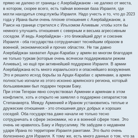
прямо не далеко от границы с Азербайджаном - не далеко от места,
в котором, скорее всего, есть тайная военная база Израиля, где
могли находитья спецслужбы Израиля. Надо учесть и то, что до 2023
года у Ирана были очень плохие отношения с Азербайджаном, а
Раиси на границе стретился с Ильхомом Алиевым ,чтобы хотя бы
немного улучшить отношения с северным и весьма агрессивным
соседом. И ведь Азербайджан - это ближайший друг и союзник
Израиля - оба государства сотрудничают теснейшим образом в
военной, экономической и прочих областях. Не так давно
Азербайджан захватил Арцах-Карабах у армян во многом благодаря
не только туркам (которые очень всячески поддерживали режим
Алиевых), но ещё при активнейшей поддержке Израиля. В армии
Азербайджана есть много израильского и опаснейшего вооружения.
Это и решило исход борьбы за Арцах-Карабах с армянами, а армян
полностью изгнали из этого исконно армянского региона, который
большевиками был подарен тюркам Баку.
При этом Тегеран явно сочувствовал Армении и армянам в этом
конфликте, хоть и открыто не заявлял о поддержке сепаратистов
Степанакерта. Между Арменией и Ираном установились теплые и
дружеские отношения - это отношения двух добрых и хороших
соседей. Оба государства даже начали не только тесно
сотрудничать в сфере экономики, но и в военной сфере тоже. Это
очень не нравилось Баку и Иерусалиму. Не забудем о недавнем
ударе Ирана по территории Израиля ракетами. Это было очень
болезненно для Израиля. К тому же, есть много данных о том, что за