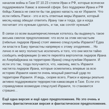
началом войны в Газе 07.10.23 стояли Иран и РФ, которые всячески
поддерживали Хамас в военной сфере. Без поддержки Ирана и РФ
бойцы Хамаса не смогли бы так дерзко напасть на юг Израиля. Что
если гибель Раиси - это и есть ответные меры Израиля, который
месяц назад обещал ответить Ирану там и тогда, где и когда
посчитает это нужным сделать, и так, как сочтёт нужным?
В связи со всем вышеперечисленным хотелось бы выдвинуть такое
весьма смелое предположение: что если за этим несчастьем
(гибелью лидеров Ирана) стоят именно спецслужбы Израиля? Едва
ли власти в Баку причастны напрямую к этому злодеянию... Но
лично я не могу полностью исключить и того, что они могли тайно
сообщить информацию (о месте перелёта вертолетов лидеров Ирана
из Азербайджана на территорию Ирана) спецслужбам Израиля. И
если это так, тогда получается, что, наконец, месть Израиля
настигла лидеров Ирана, которые осмелились впервые за всю
историю Израиля нанести очень мощный ракетный удар по
территории Израиля. И ведь, скорее всего, Раиси и иранцы реально
активно поддерживали террористов-хамасовцев в Газе. Если это
справедливое возмездие спецслужб Израиля, то становится
страшно...
Ещё одна версия и ещё одно предположение. Но это очень и
очень фантастическая версия и фантастическое предположение.