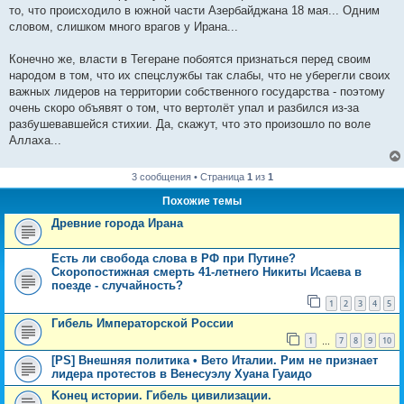
то, что происходило в южной части Азербайджана 18 мая... Одним
словом, слишком много врагов у Ирана...
Конечно же, власти в Тегеране побоятся признаться перед своим
народом в том, что их спецслужбы так слабы, что не уберегли своих
важных лидеров на территории собственного государства - поэтому
очень скоро объявят о том, что вертолёт упал и разбился из-за
разбушевавшейся стихии. Да, скажут, что это произошло по воле
Аллаха...
3 сообщения • Страница
1
из
1
Похожие темы
Древние города Ирана
Есть ли свобода слова в РФ при Путине?
Скоропостижная смерть 41-летнего Никиты Исаева в
поезде - случайность?
1
2
3
4
5
Гибель Императорской России
1
7
8
9
10
…
[PS] Внешняя политика • Вето Италии. Рим не признает
лидера протестов в Венесуэлу Хуана Гуаидо
Koнец истории. Гибель цивилизации.