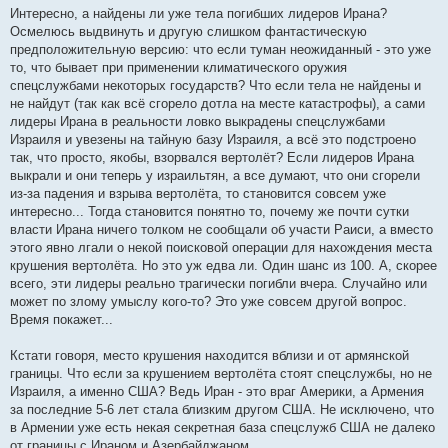
Интересно, а найдены ли уже тела погибших лидеров Ирана?
Осмелюсь выдвинуть и другую слишком фантастическую
предположительную версию: что если туман неожиданный - это уже
то, что бывает при применении климатического оружия
спецслужбами некоторых государств? Что если тела не найдены и
не найдут (так как всё сгорело дотла на месте катастрофы), а сами
лидеры Ирана в реальности ловко выкрадены спецслужбами
Израиля и увезены на тайную базу Израиля, а всё это подстроено
так, что просто, якобы, взорвался вертолёт? Если лидеров Ирана
выкрали и они теперь у израильтян, а все думают, что они сгорели
из-за падения и взрыва вертолёта, то становится совсем уже
интересно... Тогда становится понятно то, почему же почти сутки
власти Ирана ничего толком не сообщали об участи Раиси, а вместо
этого явно лгали о некой поисковой операции для нахождения места
крушения вертолёта. Но это уж едва ли. Один шанс из 100. А, скорее
всего, эти лидеры реально трагически погибли вчера. Случайно или
может по злому умыслу кого-то? Это уже совсем другой вопрос.
Время покажет...
Кстати говоря, место крушения находится вблизи и от армянской
границы. Что если за крушением вертолёта стоят спецслужбы, но не
Израиля, а именно США? Ведь Иран - это враг Америки, а Армения
за последние 5-6 лет стала близким другом США. Не исключено, что
в Армении уже есть некая секретная база спецслужб США не далеко
от границы с Ираном и Азербайджаном...