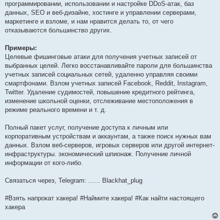
программировании, использовании и настройке DDoS-атак, баз
щ
е
данных, SEO и веб-дизайне, хостинге и управлении серверами,
н
маркетинге и взломе, и нам нравится делать то, от чего
и
е
отказываются большинство других.
Примеры:
Целевые фишинговые атаки для получения учетных записей от
выбранных целей. Легко восстанавливайте пароли для большинства
учетных записей социальных сетей, удаленно управляя своими
смартфонами. Взлом учетных записей Facebook, Reddit, Instagram,
Twitter. Удаление судимостей, повышение кредитного рейтинга,
изменение школьной оценки, отслеживание местоположения в
режиме реального времени и т. д.
Полный пакет услуг, получение доступа к личным или
корпоративным устройствам и аккаунтам, а также поиск нужных вам
данных. Взлом веб-серверов, игровых серверов или другой интернет-
инфраструктуры. экономический шпионаж. Получение личной
информации от кого-либо.
Связаться через, Telegram: ...... Blackhat_plug
#Взять напрокат хакера! #Наймите хакера! #Как найти настоящего
хакера