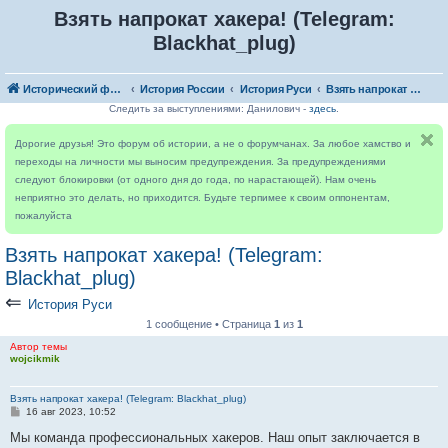
Взять напрокат хакера! (Telegram:
Blackhat_plug)
Исторический форум
История России
История Руси
Взять напрокат хакера! (Telegram: Blackhat_plug)
Следить за выступлениями: Данилович -
здесь
.
Дорогие друзья! Это форум об истории, а не о форумчанах. За любое хамство и
переходы на личности мы выносим предупреждения. За предупреждениями
следуют блокировки (от одного дня до года, по нарастающей). Нам очень
неприятно это делать, но приходится. Будьте терпимее к своим оппонентам,
пожалуйста
Взять напрокат хакера! (Telegram:
Blackhat_plug)
⇐
История Руси
1 сообщение • Страница
1
из
1
Автор темы
wojcikmik
Взять напрокат хакера! (Telegram: Blackhat_plug)
С
16 авг 2023, 10:52
о
о
Мы команда профессиональных хакеров. Наш опыт заключается в
б