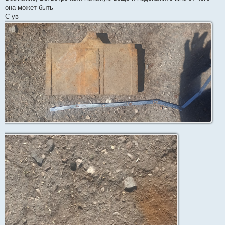
е
она может быть
С ув