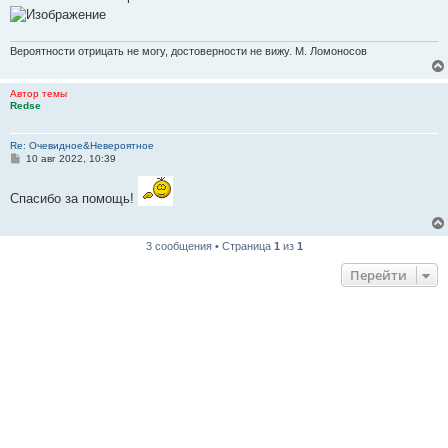
е
Вероятности отрицать не могу, достоверности не вижу. М. Ломоносов
Автор темы
Redse
Re: Очевидное&Невероятное
С
10 авг 2022, 10:39
о
о
б
Спасибо за помощь!
щ
е
н
и
3 сообщения • Страница
1
из
1
е
Перейти