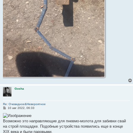
Gosha
Re: Очевидное&Невероятное
С
10 авг 2022, 06:33
о
о
б
Возможно это направляющие для пневмо-молота для забивки свай
щ
е
на строй площадке. Подобные устройства появились еще в конце
н
XIX века и были паровыми.
и