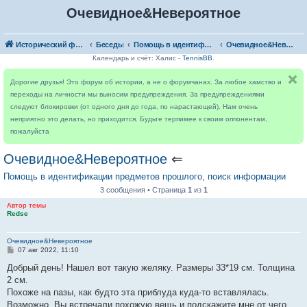
Очевидное&Невероятное
Исторический форум
Беседы
Помощь в идентификации предметов прошлого, поиск информации
Очевидное&Невероятное
Календарь и счёт: Халис -
TennisBB
.
Дорогие друзья! Это форум об истории, а не о форумчанах. За любое хамство и
переходы на личности мы выносим предупреждения. За предупреждениями
следуют блокировки (от одного дня до года, по нарастающей). Нам очень
неприятно это делать, но приходится. Будьте терпимее к своим оппонентам,
пожалуйста
Очевидное&Невероятное
⇐
Помощь в идентификации предметов прошлого, поиск информации
3 сообщения • Страница
1
из
1
Автор темы
Redse
Очевидное&Невероятное
С
07 авг 2022, 11:10
о
о
Добрый день! Нашел вот такую желяку. Размеры 33*19 см. Толщина
б
2 см.
щ
е
Похоже на пазы, как будто эта приблуда куда-то вставлялась.
н
Возможно, Вы встречали похожую вещь и подскажите мне от чего
и