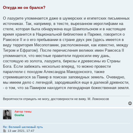
Откуда же он брался?
О лазурите упоминается даже в шумерских и египетских письменных
источниках. Так, например, в тексте, вырезанном иероглифами на
стеле, которая была обнаружена еще Шампольоном и в настоящее
время хранится в Национальной библиотеке в Париже, говорится о
Рамсесе II и о его пребывании в стране двух рек (здесь имеется в
виду территория Месопотамии, расположенная, как известно, между
Тигром и Ефратом). После перечисления великих имен Рамсеса II
упоминается, что местные правители подносили ему дань,
состоящую из золота, лазурита, бирюзы и древесины из Страны
Бога. Если забежать несколько вперед, то можно провести
параллели с походом Александра Македонского, также
стремившегося за Памир в поисках заповедных земель. Очевидно,
мы имеем дело с легендой, зародившейся еще в далекой древности,
- о том, что за Памиром находится легендарная божественная земля.
Вероятности отрицать не могу, достоверности не вижу. М. Ломоносов
Автор темы
Gosha
Re: Великий шелковый путь
С
13 авг 2021, 17:47