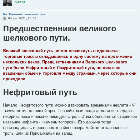
Gosha
Re: Великий шелковый путь
С
04 авг 2021, 14:52
о
Предшественники великого
о
б
щ
шелкового пути.
е
н
и
е
Великий шелковый путь не мог возникнуть в одночасье;
торговые трассы складывались в одну систему на протяжении
нескольких веков. Предшественниками Великого шелкового
пути были Нефритовый и Лазуритовый пути, по ним шел
взаимный обмен и торговля между странами, через которые они
проходили.
Нефритовый путь
Начало Нефритового пути можно датировать временами неолита - V
тысячелетие до нашей эры. Первобытные люди делали из твердого
нефрита ножи и наконечники для стрел. Этим объясняется старинное
название нефрита - «камень топоров». Его добыча тогда
производилась в основном в районе озера Байкал, и караванные
тропы шли из Прибайкалья на запад.