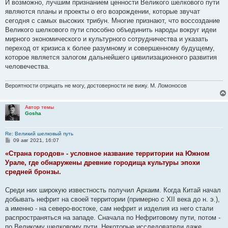
И возможно, лучшим признанием ценности Великого шелкового пути
являются планы и проекты о его возрождении, которые звучат
сегодня с самых высоких трибун. Многие признают, что воссоздание
Великого шелкового пути способно объединить народы вокруг идеи
мирного экономического и культурного сотрудничества и указать
переход от кризиса к более разумному и совершенному будущему,
которое является залогом дальнейшего цивилизационного развития
человечества.
Вероятности отрицать не могу, достоверности не вижу. М. Ломоносов
Автор темы
Gosha
Re: Великий шелковый путь
С
09 авг 2021, 16:07
о
о
«Страна городов» - условное название территории на Южном
б
Урале, где обнаружены древние городища культуры эпохи
щ
е
средней бронзы.
н
и
е
Среди них широкую известность получил Аркаим. Когда Китай начал
добывать нефрит на своей территории (примерно с XII века до н. э.),
а именно - на северо-востоке, сам нефрит и изделия из него стали
распространяться на западе. Сначала по Нефритовому пути, потом -
по Великому шелковому пути. Некоторые исследователи даже