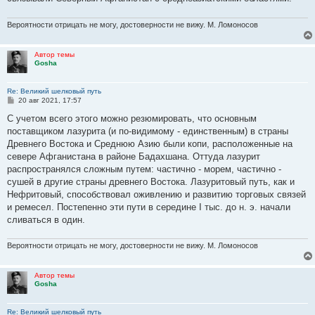
Вероятности отрицать не могу, достоверности не вижу. М. Ломоносов
Автор темы
Gosha
Re: Великий шелковый путь
С
20 авг 2021, 17:57
о
о
С учетом всего этого можно резюмировать, что основным
б
поставщиком лазурита (и по-видимому - единственным) в страны
щ
е
Древнего Востока и Среднюю Азию были копи, расположенные на
н
севере Афганистана в районе Бадахшана. Оттуда лазурит
и
е
распространялся сложным путем: частично - морем, частично -
сушей в другие страны древнего Востока. Лазуритовый путь, как и
Нефритовый, способствовал оживлению и развитию торговых связей
и ремесел. Постепенно эти пути в середине I тыс. до н. э. начали
сливаться в один.
Вероятности отрицать не могу, достоверности не вижу. М. Ломоносов
Автор темы
Gosha
Re: Великий шелковый путь