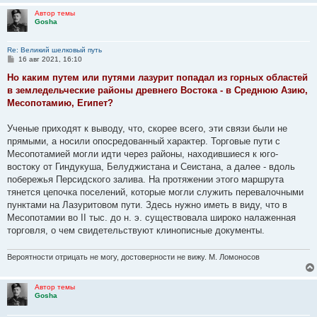
Автор темы
Gosha
Re: Великий шелковый путь
С
16 авг 2021, 16:10
о
о
Но каким путем или путями лазурит попадал из горных областей
б
в земледельческие районы древнего Востока - в Среднюю Азию,
щ
е
Месопотамию, Египет?
н
и
е
Ученые приходят к выводу, что, скорее всего, эти связи были не
прямыми, а носили опосредованный характер. Торговые пути с
Месопотамией могли идти через районы, находившиеся к юго-
востоку от Гиндукуша, Белуджистана и Сеистана, а далее - вдоль
побережья Персидского залива. На протяжении этого маршрута
тянется цепочка поселений, которые могли служить перевалочными
пунктами на Лазуритовом пути. Здесь нужно иметь в виду, что в
Месопотамии во II тыс. до н. э. существовала широко налаженная
торговля, о чем свидетельствуют клинописные документы.
Вероятности отрицать не могу, достоверности не вижу. М. Ломоносов
Автор темы
Gosha