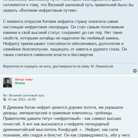
склоняются к тому, что Великий шелковый путь правильней было бы
назвать «Великим нефритовым путем».
С момента открытия Китаем нефрита страну охватила самая
настоящая нефритовая лихорадка. Он стал самым почитаемым
камнем и свой высокий статус сохраняет до сих пор. Нет таких
свойств, которыми китайцы не наделяли бы любимый камень.
Нефриту приписывают способности обеспечивать долголетие и
семейное благополучие, защищать от навета и дурного глаза. Он
также считался символом власти и бессмертия.
Вероятности отрицать не могу, достоверности не вижу. М. Ломоносов
Автор темы
Gosha
Re: Великий шелковый путь
С
10 авг 2021, 14:50
о
о
В Древнем Китае нефрит ценился дороже золота, им украшали
б
дворцы, императорские и храмовые комплексы, гробницы.
щ
е
Правителям давали титул «нефритовый» - как символ высших
н
почестей. А вот как высказался о нефрите легендарный
и
е
древнекитайский мыслитель Конфуций: «...Нефрит, как сила
познания, ибо гладок и блестит. Он как справедливость, ибо у него