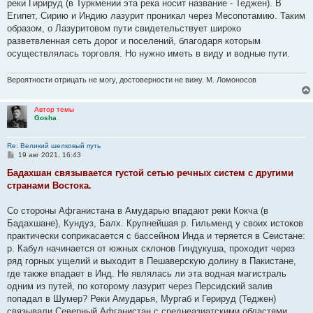
реки Гирируд (в Туркмении эта река носит название - Теджен). В
щ
е
Египет, Сирию и Индию лазурит проникал через Месопотамию. Таким
н
образом, о Лазуритовом пути свидетельствует широко
и
е
разветвленная сеть дорог и поселений, благодаря которым
осуществлялась торговля. Но нужно иметь в виду и водные пути.
Вероятности отрицать не могу, достоверности не вижу. М. Ломоносов
Автор темы
Gosha
Re: Великий шелковый путь
С
19 авг 2021, 16:43
о
о
Бадахшан связывается густой сетью речных систем с другими
б
странами Востока.
щ
е
н
Со стороны Афганистана в Амударью впадают реки Кокча (в
и
е
Бадахшане), Кундуз, Балх. Крупнейшая р. Гильменд у своих истоков
практически соприкасается с бассейном Инда и теряется в Сеистане:
р. Кабул начинается от южных склонов Гиндукуша, проходит через
ряд горных ущелий и выходит в Пешаверскую долину в Пакистане,
где также впадает в Инд. Не являлась ли эта водная магистраль
одним из путей, по которому лазурит через Персидский залив
попадал в Шумер? Реки Амударья, Мургаб и Герируд (Теджен)
связывали Северный Афганистан с среднеазиатскими областями.