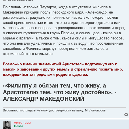
о
о
По словам историка Плутарха, когда в отсутствие Филиппа в
б
Македонию прибыли послы персидского царя, «Александр, не
щ
е
растерявшись, радушно их принял; он настолько покорил послов
н
своей приветливостью и тем, что не задал ни одного детского или
и
е
малозначительного вопроса, а расспрашивал о протяженности дорог,
о способах путешествия в глубь Персии, о самом царе - каков он в
борьбе с врагами, а также о том, каковы силы и могущество персов,
что они немало удивлялись и пришли к выводу, что прославленные
способности Филиппа меркнут перед величием замыслов и
стремлений этого мальчика».
Возможно именно знаменитый Аристотель подтолкнул его к
мысли о завоевании других земель и стремлению познать мир,
находящийся за пределами родного царства.
«Филиппу я обязан тем, что живу, а
Аристотелю тем, что живу достойно». -
АЛЕКСАНДР МАКЕДОНСКИЙ
Вероятности отрицать не могу, достоверности не вижу. М. Ломоносов
Автор темы
Gosha