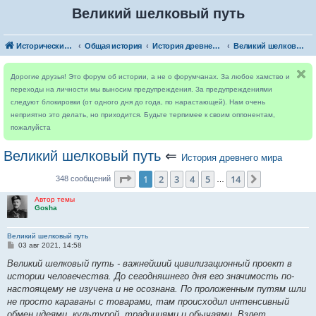
Великий шелковый путь
Исторический форум
Общая история
История древнего мира
Великий шелковый путь
Дорогие друзья! Это форум об истории, а не о форумчанах. За любое хамство и
переходы на личности мы выносим предупреждения. За предупреждениями
следуют блокировки (от одного дня до года, по нарастающей). Нам очень
неприятно это делать, но приходится. Будьте терпимее к своим оппонентам,
пожалуйста
Великий шелковый путь
⇐
История древнего мира
Страница
1
из
14
1
2
3
4
5
14
След.
348 сообщений
…
Автор темы
Gosha
Великий шелковый путь
С
03 авг 2021, 14:58
о
о
Великий шелковый путь - важнейший цивилизационный проект в
б
истории человечества. До сегодняшнего дня его значимость по-
щ
е
настоящему не изучена и не осознана. По проложенным путям шли
н
не просто караваны с товарами, там происходил интенсивный
и
е
обмен идеями, культурой, традициями и обычаями. Взлет