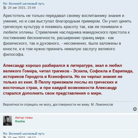
Re: Великий шелковый путь
С
24 авг 2021, 15:44
о
о
Аристотель не только передавал своему воспитаннику знания и
б
умения, но и сам выступал благородным примером. Он учил ценить
щ
е
греческую культуру и понимать красоту так, как ее понимали и
н
любили эллины. Стремление наследника македонского престола к
и
е
постижению бесконечности, расширению границ мира - как
физического, так и духовного, - несомненно, были заложены в
юности, и в том нужно признать немалую заслугу великого
философа.
Александр хорошо разбирался в литературе, знал и любил
великого Гомера, читал трагиков - Эсхила, Софокла и Еврипида,
историков Геродота и Ксенофонта. Но он черпал знания не
только из книг. В Пеллу приезжали послы из греческих и
восточных стран, и при каждой возможности Александр
старался дополнить свои представления о мире.
Вероятности отрицать не могу, достоверности не вижу. М. Ломоносов
Автор темы
Gosha
Re: Великий шелковый путь
С
31 авг 2021, 18:12