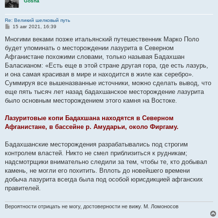
Gosha
Re: Великий шелковый путь
С
15 авг 2021, 16:39
о
о
Многими веками позже итальянский путешественник Марко Поло
б
будет упоминать о месторождении лазурита в Северном
щ
е
Афганистане похожими словами, только называя Бадахшан
н
Баласианом: «Есть еще в этой стране другая гора, где есть лазурь,
и
е
и она самая красивая в мире и находится в жиле как серебро».
Суммируя все вышеназванные источники, можно сделать вывод, что
еще пять тысяч лет назад бадахшанское месторождение лазурита
было основным месторождением этого камня на Востоке.
Лазуритовые копи Бадахшана находятся в Северном
Афганистане, в бассейне р. Амударьи, около Фиргаму.
Бадахшанские месторождения разрабатывались под строгим
контролем властей. Никто не смел приблизиться к рудникам;
надсмотрщики внимательно следили за тем, чтобы те, кто добывал
камень, не могли его похитить. Вплоть до новейшего времени
добыча лазурита всегда была под особой юрисдикцией афганских
правителей.
Вероятности отрицать не могу, достоверности не вижу. М. Ломоносов