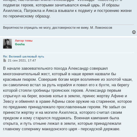
подвигах героев, которыми зачитывался юный царь. И образы
Ахиллеса, Патрокла и Аякса взывали к подвигу и построению жизни
по героическому образцу.
Вероятности отрицать не могу, достоверности не вижу. М. Ломоносов
Автор темы
Gosha
Re: Великий шелковый путь
С
21 сен 2021, 17:47
о
о
В начале завоевательного похода Александр совершил
б
многозначительный жест, который в наше время назвали бы
щ
е
красивым пиаром. Совершив богам моря возлияние из золотой чаши,
н
он самолично встал за руль корабля и повел его к бухте, на берегу
и
е
которой стояли гробницы троянских героев. Александр первым
спрыгнул на берег, вонзив копье в землю, принес жертву Афине и
Зевсу и обменял в храме Афины свое оружие на старинное, которое
по преданию принадлежало прославленным героям. Не забыл он
принести жертву и на могиле Ахиллеса, которого считал своим
предком и кому старался подражать. Военная кампания была
открыта, и путь отныне лежал в земли, которые принадлежали
главному сопернику македонского царя - персидской державе.