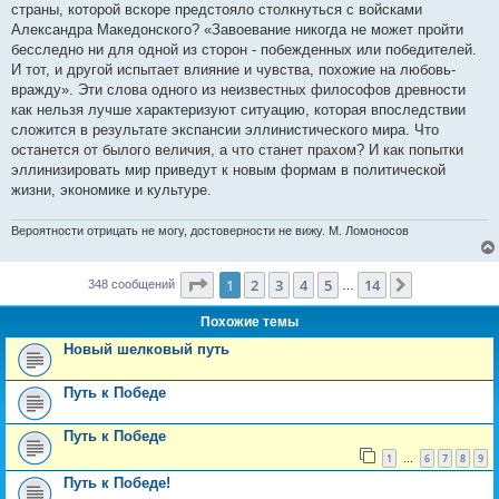
страны, которой вскоре предстояло столкнуться с войсками
Александра Македонского? «Завоевание никогда не может пройти
бесследно ни для одной из сторон - побежденных или победителей.
И тот, и другой испытает влияние и чувства, похожие на любовь-
вражду». Эти слова одного из неизвестных философов древности
как нельзя лучше характеризуют ситуацию, которая впоследствии
сложится в результате экспансии эллинистического мира. Что
останется от былого величия, а что станет прахом? И как попытки
эллинизировать мир приведут к новым формам в политической
жизни, экономике и культуре.
Вероятности отрицать не могу, достоверности не вижу. М. Ломоносов
Страница
1
из
14
1
2
3
4
5
14
След.
348 сообщений
…
Похожие темы
Новый шелковый путь
Путь к Победе
Путь к Победе
1
6
7
8
9
…
Путь к Победе!