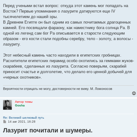
о
о
Перед учеными встал вопрос: откуда этот камень мог попадать на
б
Восток? Первые упоминания о лазурите датируются еще IV
щ
е
тысячелетием до нашей эры.
н
В Древнем Египте он был одним из самых почитаемых драгоценных
и
е
камней. Его посвящали фараону, как наместнику бога солнца Ра. В
одной из легенд сам бог Ра описывается в старости следующим
образом - его кости стали подобны серебру, тело - золоту, а волосы -
лазуриту.
Этот небесный камень часто находили в египетских гробницах.
Расхитители египетских пирамид особо охотились за геммами жуков-
скарабеев, сделанных из лазурита. Согласно поверьям, скарабей
приносит счастье и долголетие, что делало его ценной добычей для
«черных охотников».
Вероятности отрицать не могу, достоверности не вижу. М. Ломоносов
Автор темы
Gosha
Re: Великий шелковый путь
С
14 авг 2021, 16:28
о
Лазурит почитали и шумеры.
о
б
щ