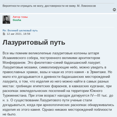
Вероятности отрицать не могу, достоверности не вижу. М. Ломоносов
Автор темы
Gosha
Re: Великий шелковый путь
С
12 авг 2021, 18:58
о
Лазуритовый путь
о
б
щ
е
н
Все мы помним великолепные лазуритовые колонны алтаря
и
Исаакиевского собора, построенного великими архитектором
е
Монферраном. Это фиолетово¬синий бадахшанский лазурит.
Лазуритовые мозаики, символизирующие небо, можно увидеть в
православных храмах, вазы и чаши из этого камня - в Эрмитаже. Но
мало кто догадывается о древности бадахшанских месторождений
лазурита, о том, что изделия из него можно найти в самых разных
местах: гробницах египетских фараонов, в кавказских курганах, при
раскопках земледельческих поселений на территории Южного
Туркменистана. При этом возраст находок датируется IV—III тыс. до
н. э. О существовании Лазуритового пути ученые стали
догадываться, когда при археологических раскопках обнаруживались
изделия из этого камня. Однако никаких месторождений поблизости
не было.