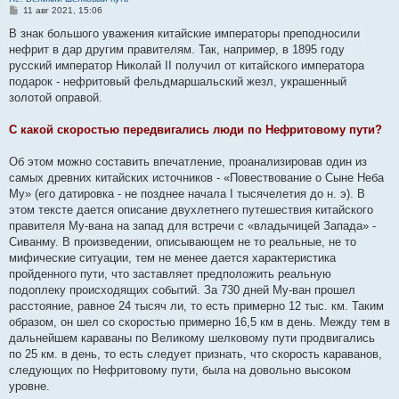
С
11 авг 2021, 15:06
о
о
В знак большого уважения китайские императоры преподносили
б
нефрит в дар другим правителям. Так, например, в 1895 году
щ
е
русский император Николай II получил от китайского императора
н
подарок - нефритовый фельдмаршальский жезл, украшенный
и
е
золотой оправой.
С какой скоростью передвигались люди по Нефритовому пути?
Об этом можно составить впечатление, проанализировав один из
самых древних китайских источников - «Повествование о Сыне Неба
Му» (его датировка - не позднее начала I тысячелетия до н. э). В
этом тексте дается описание двухлетнего путешествия китайского
правителя Му-вана на запад для встречи с «владычицей Запада» -
Сиванму. В произведении, описывающем не то реальные, не то
мифические ситуации, тем не менее дается характеристика
пройденного пути, что заставляет предположить реальную
подоплеку происходящих событий. За 730 дней Му-ван прошел
расстояние, равное 24 тысяч ли, то есть примерно 12 тыс. км. Таким
образом, он шел со скоростью примерно 16,5 км в день. Между тем в
дальнейшем караваны по Великому шелковому пути продвигались
по 25 км. в день, то есть следует признать, что скорость караванов,
следующих по Нефритовому пути, была на довольно высоком
уровне.