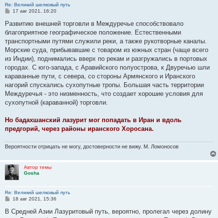
Re: Великий шелковый путь
С
17 авг 2021, 16:20
о
о
Развитию внешней торговли в Междуречье способствовало
б
благоприятное географическое положение. Естественными
щ
е
транспортными путями служили реки, а также рукотворные каналы.
н
Морские суда, прибывавшие с товаром из южных стран (чаще всего
и
е
из Индии), поднимались вверх по рекам и разгружались в портовых
городах. С юго-запада, с Аравийского полуострова, к Двуречью шли
караванные пути, с севера, со стороны Армянского и Иранского
нагорий спускались сухопутные тропы. Большая часть территории
Междуречья - это низменность, что создает хорошие условия для
сухопутной (караванной) торговли.
Но бадахшанский лазурит мог попадать в Иран и вдоль
предгорий, через районы иранского Хоросана.
Вероятности отрицать не могу, достоверности не вижу. М. Ломоносов
Автор темы
Gosha
Re: Великий шелковый путь
С
18 авг 2021, 15:36
о
о
В Средней Азии Лазуритовый путь, вероятно, пролегал через долину
б