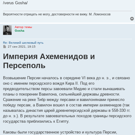
/verus Gosha/
Вероятности отрицать не могу, достоверности не вижу. М. Ломоносов
Автор темы
Gosha
Re: Великий шелковый путь
С
27 сен 2021, 19:15
о
Империя Ахеменидов и
о
б
щ
Персеполь
е
н
и
е
Возвышение Персии началось в середине VI века до н. э., и связано
оно с именем персидского вождя Кира II. Под его
предводительством персы завоевали Мидию и стали вынашивать
планы о покорении Вавилона, сильнейшей державы древности.
Сражение на реке Тибр между персами и вавилонянами принесло
победу персам, а Вавилон вошел в состав империи ахеменидов (так
называлась династия царей древнеперсидской державы в 558-330 гг.
до н. э.). В результате завоевательных походов границы персидского
государства приблизились к Египту.
Каковы были государственное устройство и культура Персии,