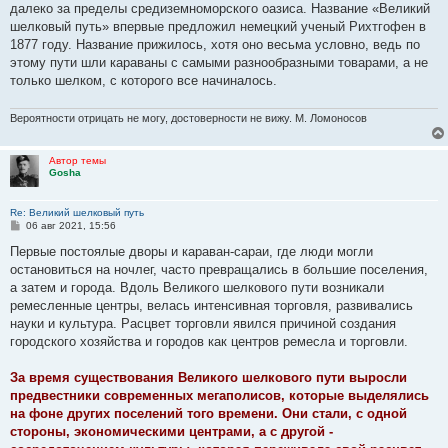
далеко за пределы средиземноморского оазиса. Название «Великий
шелковый путь» впервые предложил немецкий ученый Рихтгофен в
1877 году. Название прижилось, хотя оно весьма условно, ведь по
этому пути шли караваны с самыми разнообразными товарами, а не
только шелком, с которого все начиналось.
Вероятности отрицать не могу, достоверности не вижу. М. Ломоносов
Автор темы
Gosha
Re: Великий шелковый путь
С
06 авг 2021, 15:56
о
о
Первые постоялые дворы и караван-сараи, где люди могли
б
остановиться на ночлег, часто превращались в большие поселения,
щ
е
а затем и города. Вдоль Великого шелкового пути возникали
н
ремесленные центры, велась интенсивная торговля, развивались
и
е
науки и культура. Расцвет торговли явился причиной создания
городского хозяйства и городов как центров ремесла и торговли.
За время существования Великого шелкового пути выросли
предвестники современных мегаполисов, которые выделялись
на фоне других поселений того времени. Они стали, с одной
стороны, экономическими центрами, а с другой -