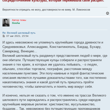
сосредоточением культуры, которая переживала свой расцвет.
Вероятности отрицать не могу, достоверности не вижу. М. Ломоносов
Автор темы
Gosha
Re: Великий шелковый путь
С
07 авг 2021, 15:54
о
о
И здесь невозможно не упомянуть крупнейшие города древности и
б
Средневековья. Александрию, Константинополь, Багдад, Бухару,
щ
е
Самарканд, Венецию...
н
Великий шелковый путь раздвинул представления людей о мире, где
и
е
они обитали. Путешествующие купцы собирали и распространяли
знания о тех краях, в которых им удалось побывать, - о людях,
обычаях, способах торговли, географии, расстоянии между
населенными пунктами. Эти полу-наивные и порой фантастические
описания являются лучшими доказательствами того, как постепенно
накапливались знания и какой долгий путь пришлось пройти
человечеству, чтобы запечатлеть и понять мир вокруг себя.
И конечно, нельзя не сказать о том, что именно на трассах Великого
шелкового пути зарождались и распространялись среди народов
крупнейшие мировые религии: христианство, мусульманство,
буддизм... Так, невозможно без путешествующих проповедников