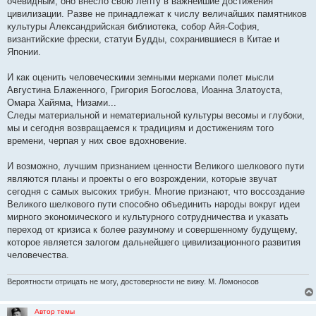
очевидным, оно внесло свою лепту в важнейшие достижения
цивилизации. Разве не принадлежат к числу величайших памятников
культуры Александрийская библиотека, собор Айя-София,
византийские фрески, статуи Будды, сохранившиеся в Китае и
Японии.
И как оценить человеческими земными мерками полет мысли
Августина Блаженного, Григория Богослова, Иоанна Златоуста,
Омара Хайяма, Низами...
Следы материальной и нематериальной культуры весомы и глубоки,
мы и сегодня возвращаемся к традициям и достижениям того
времени, черпая у них свое вдохновение.
И возможно, лучшим признанием ценности Великого шелкового пути
являются планы и проекты о его возрождении, которые звучат
сегодня с самых высоких трибун. Многие признают, что воссоздание
Великого шелкового пути способно объединить народы вокруг идеи
мирного экономического и культурного сотрудничества и указать
переход от кризиса к более разумному и совершенному будущему,
которое является залогом дальнейшего цивилизационного развития
человечества.
Вероятности отрицать не могу, достоверности не вижу. М. Ломоносов
Автор темы