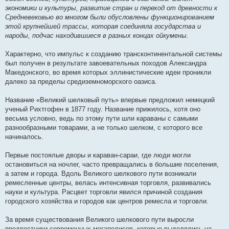
экономики и культуры, развитие стран и переход от древности к
Средневековью во многом были обусловлены функционированием
этой крупнейшей трассы, которая соединяла государства и
народы, подчас находившиеся в разных концах ойкумены.
Характерно, что импульс к созданию трансконтинентальной системы
был получен в результате завоевательных походов Александра
Македонского, во время которых эллинистические идеи проникли
далеко за пределы средиземноморского оазиса.
Название «Великий шелковый путь» впервые предложил немецкий
ученый Рихтгофен в 1877 году. Название прижилось, хотя оно
весьма условно, ведь по этому пути шли караваны с самыми
разнообразными товарами, а не только шелком, с которого все
начиналось.
Первые постоялые дворы и караван-сараи, где люди могли
остановиться на ночлег, часто превращались в большие поселения,
а затем и города. Вдоль Великого шелкового пути возникали
ремесленные центры, велась интенсивная торговля, развивались
науки и культура. Расцвет торговли явился причиной создания
городского хозяйства и городов как центров ремесла и торговли.
За время существования Великого шелкового пути выросли
предвестники современных мегаполисов, которые выделялись на