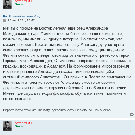
Автор темы
Gosha
Re: Великий шелковый путь
С
23 авг 2021, 15:42
о
о
Мечты о походе на Восток лелеял еще отец Александра
б
Македонского, царь Филипп, и если бы не его ранняя смерть, то,
щ
е
возможно, мы имели бы другую историю. Но сложилось так, что
н
миссия покорить Восток выпала его сыну Александру, у которого
и
е
была хорошая родословная, располагавшая к будущим подвигам.
Филипп считал, что ведет свой род от знаменитого греческого героя
Геракла, мать Александра, Олимпиада, эпирская княжна, говорила о
предках, восходящих к Ахиллесу. На формирование мировоззрения
и характера юного Александра оказал влияние выдающийся
античный философ Аристотель. Он прибыл в Пеллу по приглашению
Филиппа, и в течение трех лет Александр вместе со своими
друзьями жил на вилле, окруженной рощей, в небольшом селении
Миезе, где слушал лекции философа, обучался этике, политике и
естествознанию.
Вероятности отрицать не могу, достоверности не вижу. М. Ломоносов
Автор темы
Gosha