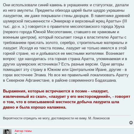
е
Они использовали синий камень в украшениях и статуэтках, делали
н
из него амулеты. Предметы обихода царей были щедро украшены
и
е
лазуритом, им даже покрывали стены дворцов. В памятнике древней
шумерской письменности «Энмеркар и верховный жрец Аратты» (III
тыс. до н. э.) говорится о правителе месопотамского города Урука
(первого города Южной Месопотамии, ставшего ее храмовым и
военным центром), который посылает гонца к властителю Аратты с
требованием прислать золото, серебро, строительные материалы и
лазурит. Исходя из текста поэмы, лазурит не только имелся в этой
горной стране, но и добывался ее местными жителями. Возникает
вопрос: где находилась эта горная страна Аратта, упоминаемая и в
других шумерских источниках? Есть разные версии. Одни авторы
помещают эту страну в Южном или Центральном Иране, другие - в
горах восточнее Элама. Но все же правильней локализовать Аратту
в Северном Афганистане, в районе современного Бадахшана.
Выражения, которые встречаются в поэме - «лазурит,
извлеченный из скал», «лазурит у его месторождений», - говорят
о том, что в описываемой местности добыча лазурита шла
давно и была хорошо налажена.
Вероятности отрицать не могу, достоверности не вижу. М. Ломоносов
Автор темы