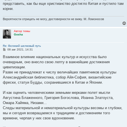
представить, как бы еще христианство достигло Китая и пустило там
корни.
Вероятности отрицать не могу, достоверности не вижу. М. Ломоносов
Автор темы
Gosha
Re: Великий шелковый путь
С
08 авг 2021, 14:31
о
о
Взаимное влияние национальных культур и искусства было
б
очевидным, оно внесло свою лепту в важнейшие достижения
щ
е
цивилизации.
н
Разве не принадлежат к числу величайших памятников культуры
и
е
Александрийская библиотека, собор Айя-София, византийские
фрески, статуи Будды, сохранившиеся в Китае и Японии.
И как оценить человеческими земными мерками полет мысли
Августина Блаженного, Григория Богослова, Иоанна Златоуста,
Омара Хайяма, Низами...
Следы материальной и нематериальной культуры весомы и глубоки,
мы и сегодня возвращаемся к традициям и достижениям того
времени, черпая у них свое вдохновение.