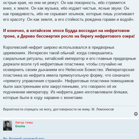
острые края, но они не режут. Он как покорность, ибо стремится
вниз, к земле. Он как музыка, ибо издает чистые, ясные звуки. Он
как правдивость, ибо не скрывает изъянов, которые лишь усиливают
его красоту. Он как земля, а его стойкость рождена горами и водой».
И конечно, в китайском эпосе Будда восседал на нефритовом
троне, а Дерево бессмертия росло на берегу нефритового озера!
Королевский нефрит широко использовался в придворных
церемониях. Интересен такой обычай: когда совершались
сакральные ритуалы, китайский император и его главные придворные
держали возле губ нефритовые пластинки, чтобы случайно не
осквернить своим дыханием его Небесное Божество. Императорская
пластинка из нефрита имела прямоугольную форму, что означало
«прямоту управления страной». Нефритовые пластинки помощников
были заостренными или закругленными, это говорило об их
подчинении императору. Из нефрита даже изготавливали бляшки,
которые были в ходу наравне с монетами.
Вероятности отрицать не могу, достоверности не вижу. М. Ломоносов
Автор темы
Gosha
Re: Великий шелковый путь