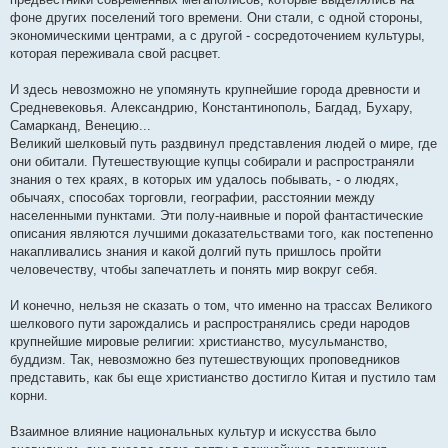
фоне других поселений того времени. Они стали, с одной стороны,
экономическими центрами, а с другой - сосредоточением культуры,
которая переживала свой расцвет.
И здесь невозможно не упомянуть крупнейшие города древности и
Средневековья. Александрию, Константинополь, Багдад, Бухару,
Самарканд, Венецию...
Великий шелковый путь раздвинул представления людей о мире, где
они обитали. Путешествующие купцы собирали и распространяли
знания о тех краях, в которых им удалось побывать, - о людях,
обычаях, способах торговли, географии, расстоянии между
населенными пунктами. Эти полу-наивные и порой фантастические
описания являются лучшими доказательствами того, как постепенно
накапливались знания и какой долгий путь пришлось пройти
человечеству, чтобы запечатлеть и понять мир вокруг себя.
И конечно, нельзя не сказать о том, что именно на трассах Великого
шелкового пути зарождались и распространялись среди народов
крупнейшие мировые религии: христианство, мусульманство,
буддизм. Так, невозможно без путешествующих проповедников
представить, как бы еще христианство достигло Китая и пустило там
корни.
Взаимное влияние национальных культур и искусства было