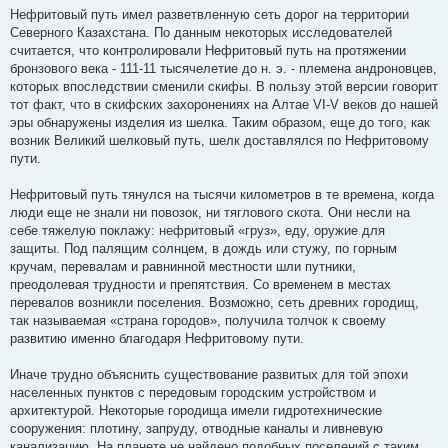
Нефритовый путь имел разветвленную сеть дорог на территории
Северного Казахстана. По данным некоторых исследователей
считается, что контролировали Нефритовый путь на протяжении
бронзового века - 111-11 тысячелетие до н. э. - племена андроновцев,
которых впоследствии сменили скифы. В пользу этой версии говорит
тот факт, что в скифских захоронениях на Алтае VI-V веков до нашей
эры обнаружены изделия из шелка. Таким образом, еще до того, как
возник Великий шелковый путь, шелк доставлялся по Нефритовому
пути.
Нефритовый путь тянулся на тысячи километров в те времена, когда
люди еще не знали ни повозок, ни тяглового скота. Они несли на
себе тяжелую поклажу: нефритовый «груз», еду, оружие для
защиты. Под палящим солнцем, в дождь или стужу, по горным
кручам, перевалам и равнинной местности шли путники,
преодолевая трудности и препятствия. Со временем в местах
перевалов возникли поселения. Возможно, сеть древних городищ,
так называемая «страна городов», получила толчок к своему
развитию именно благодаря Нефритовому пути.
Иначе трудно объяснить существование развитых для той эпохи
населенных пунктов с передовым городским устройством и
архитектурой. Некоторые городища имели гидротехнические
сооружения: плотину, запруду, отводные каналы и ливневую
канализацию. На планете не найдено подобных поселений с таким