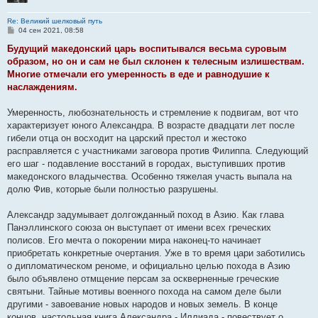
Re: Великий шелковый путь
С
04 сен 2021, 08:58
о
о
Будущий македонский царь воспитывался весьма суровым
б
образом, но он и сам не был склонен к телесным излишествам.
щ
е
Многие отмечали его умеренность в еде и равнодушие к
н
наслаждениям.
и
е
Умеренность, любознательность и стремление к подвигам, вот что
характеризует юного Александра. В возрасте двадцати лет после
гибели отца он восходит на царский престол и жестоко
расправляется с участниками заговора против Филиппа. Следующий
его шаг - подавление восстаний в городах, выступивших против
македонского владычества. Особенно тяжелая участь выпала на
долю Фив, которые были полностью разрушены.
Александр задумывает долгожданный поход в Азию. Как глава
Панэллинского союза он выступает от имени всех греческих
полисов. Его мечта о покорении мира наконец-то начинает
приобретать конкретные очертания. Уже в то время цари заботились
о дипломатическом реноме, и официально целью похода в Азию
было объявлено отмщение персам за оскверненные греческие
святыни. Тайные мотивы военного похода на самом деле были
другими - завоевание новых народов и новых земель. В конце
концов, настольная книга Александра - Иллиада - повествует о