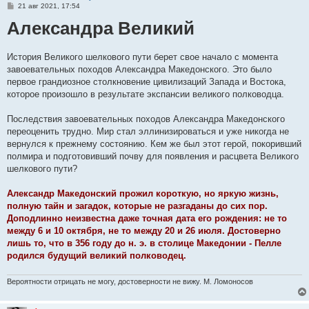
С
21 авг 2021, 17:54
о
Александра Великий
о
б
щ
е
н
История Великого шелкового пути берет свое начало с момента
и
завоевательных походов Александра Македонского. Это было
е
первое грандиозное столкновение цивилизаций Запада и Востока,
которое произошло в результате экспансии великого полководца.
Последствия завоевательных походов Александра Македонского
переоценить трудно. Мир стал эллинизироваться и уже никогда не
вернулся к прежнему состоянию. Кем же был этот герой, покоривший
полмира и подготовивший почву для появления и расцвета Великого
шелкового пути?
Александр Македонский прожил короткую, но яркую жизнь,
полную тайн и загадок, которые не разгаданы до сих пор.
Доподлинно неизвестна даже точная дата его рождения: не то
между 6 и 10 октября, не то между 20 и 26 июля. Достоверно
лишь то, что в 356 году до н. э. в столице Македонии - Пелле
родился будущий великий полководец.
Вероятности отрицать не могу, достоверности не вижу. М. Ломоносов