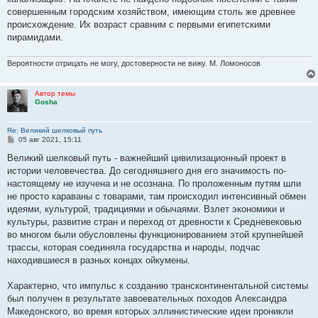
совершенным городским хозяйством, имеющим столь же древнее
происхождение. Их возраст сравним с первыми египетскими
пирамидами.
Вероятности отрицать не могу, достоверности не вижу. М. Ломоносов
Автор темы
Gosha
Re: Великий шелковый путь
С
05 авг 2021, 15:11
о
о
Великий шелковый путь - важнейший цивилизационный проект в
б
истории человечества. До сегодняшнего дня его значимость по-
щ
е
настоящему не изучена и не осознана. По проложенным путям шли
н
не просто караваны с товарами, там происходил интенсивный обмен
и
е
идеями, культурой, традициями и обычаями. Взлет экономики и
культуры, развитие стран и переход от древности к Средневековью
во многом были обусловлены функционированием этой крупнейшей
трассы, которая соединяла государства и народы, подчас
находившиеся в разных концах ойкумены.
Характерно, что импульс к созданию трансконтинентальной системы
был получен в результате завоевательных походов Александра
Македонского, во время которых эллинистические идеи проникли