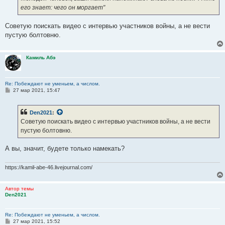
его знает: чего он моргает"
Советую поискать видео с интервью участников войны, а не вести
пустую болтовню.
Камиль Абэ
Re: Побеждают не уменьем, а числом.
С
27 мар 2021, 15:47
о
о
б
Den2021
:
щ
е
Советую поискать видео с интервью участников войны, а не вести
н
пустую болтовню.
и
е
А вы, значит, будете только намекать?
https://kamil-abe-46.livejournal.com/
Автор темы
Den2021
Re: Побеждают не уменьем, а числом.
С
27 мар 2021, 15:52