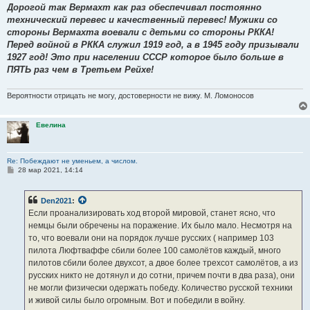
Дорогой так Вермахт как раз обеспечивал постоянно
технический перевес и качественный перевес! Мужики со
стороны Вермахта воевали с детьми со стороны РККА!
Перед войной в РККА служил 1919 год, а в 1945 году призывали
1927 год! Это при населении СССР которое было больше в
ПЯТЬ раз чем в Третьем Рейхе!
Вероятности отрицать не могу, достоверности не вижу. М. Ломоносов
Евелина
Re: Побеждают не уменьем, а числом.
С
28 мар 2021, 14:14
о
о
б
Den2021
:
щ
е
Если проанализировать ход второй мировой, станет ясно, что
н
немцы были обречены на поражение. Их было мало. Несмотря на
и
е
то, что воевали они на порядок лучше русских ( например 103
пилота Люфтваффе сбили более 100 самолётов каждый, много
пилотов сбили более двухсот, а двое более трехсот самолётов, а из
русских никто не дотянул и до сотни, причем почти в два раза), они
не могли физически одержать победу. Количество русской техники
и живой силы было огромным. Вот и победили в войну.