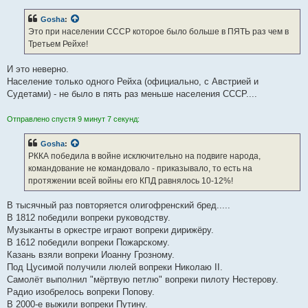
Gosha
:
Это при населении СССР которое было больше в ПЯТЬ раз чем в
Третьем Рейхе!
И это неверно.
Население только одного Рейха (официально, с Австрией и
Судетами) - не было в пять раз меньше населения СССР....
Отправлено спустя 9 минут 7 секунд:
Gosha
:
РККА победила в войне исключительно на подвиге народа,
командование не командовало - приказывало, то есть на
протяжении всей войны его КПД равнялось 10-12%!
В тысячный раз повторяется олигофренский бред.....
В 1812 победили вопреки руководству.
Музыканты в оркестре играют вопреки дирижёру.
В 1612 победили вопреки Пожарскому.
Казань взяли вопреки Иоанну Грозному.
Под Цусимой получили люлей вопреки Николаю II.
Самолёт выполнил "мёртвую петлю" вопреки пилоту Нестерову.
Радио изобрелось вопреки Попову.
В 2000-е выжили вопреки Путину.