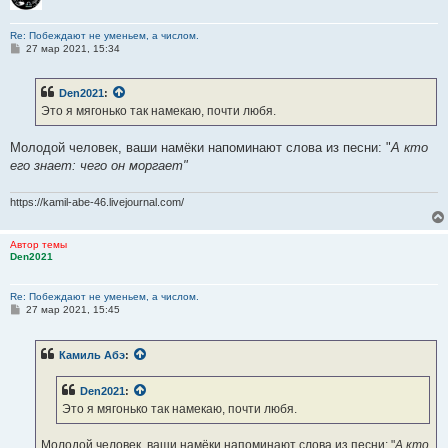
Re: Побеждают не уменьем, а числом.
С
27 мар 2021, 15:34
о
о
б
Den2021
:
щ
е
Это я мягонько так намекаю, почти любя.
н
и
е
Молодой человек, ваши намёки напоминают слова из песни: "
А кто
его знает: чего он моргает"
https://kamil-abe-46.livejournal.com/
Автор темы
Den2021
Re: Побеждают не уменьем, а числом.
С
27 мар 2021, 15:45
о
о
б
Камиль Абэ
:
щ
е
н
Den2021
:
и
е
Это я мягонько так намекаю, почти любя.
Молодой человек, ваши намёки напоминают слова из песни: "
А кто