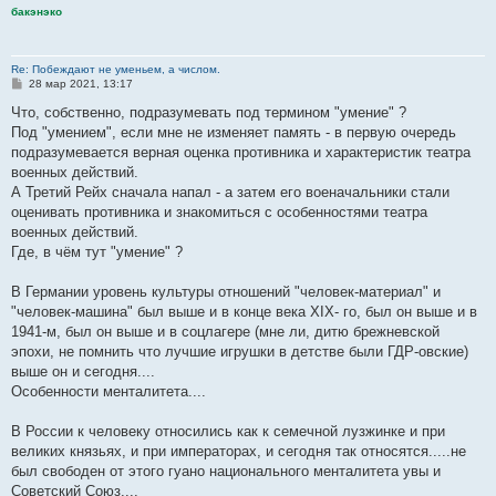
бакэнэко
Re: Побеждают не уменьем, а числом.
С
28 мар 2021, 13:17
о
о
Что, собственно, подразумевать под термином "умение" ?
б
Под "умением", если мне не изменяет память - в первую очередь
щ
е
подразумевается верная оценка противника и характеристик театра
н
военных действий.
и
е
А Третий Рейх сначала напал - а затем его военачальники стали
оценивать противника и знакомиться с особенностями театра
военных действий.
Где, в чём тут "умение" ?
В Германии уровень культуры отношений "человек-материал" и
"человек-машина" был выше и в конце века XIX- го, был он выше и в
1941-м, был он выше и в соцлагере (мне ли, дитю брежневской
эпохи, не помнить что лучшие игрушки в детстве были ГДР-овские)
выше он и сегодня....
Особенности менталитета....
В России к человеку относились как к семечной лузжинке и при
великих князьях, и при императорах, и сегодня так относятся.....не
был свободен от этого гуано национального менталитета увы и
Советский Союз....