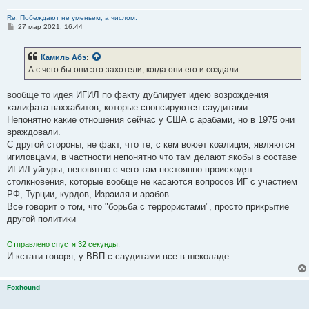
Re: Побеждают не уменьем, а числом.
С
27 мар 2021, 16:44
о
о
б
Камиль Абэ
:
щ
е
А с чего бы они это захотели, когда они его и создали...
н
и
е
вообще то идея ИГИЛ по факту дублирует идею возрождения
халифата ваххабитов, которые спонсируются саудитами.
Непонятно какие отношения сейчас у США с арабами, но в 1975 они
враждовали.
С другой стороны, не факт, что те, с кем воюет коалиция, являются
игиловцами, в частности непонятно что там делают якобы в составе
ИГИЛ уйгуры, непонятно с чего там постоянно происходят
столкновения, которые вообще не касаются вопросов ИГ с участием
РФ, Турции, курдов, Израиля и арабов.
Все говорит о том, что "борьба с террористами", просто прикрытие
другой политики
Отправлено спустя 32 секунды:
И кстати говоря, у ВВП с саудитами все в шеколаде
Foxhound