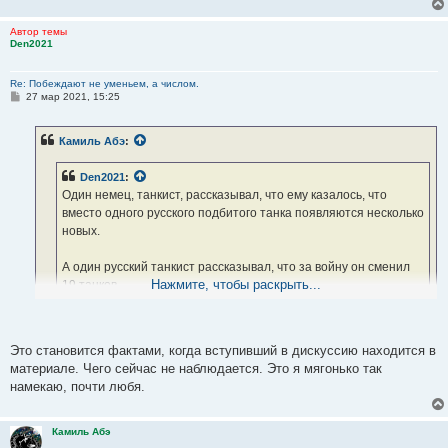
Автор темы
Den2021
Re: Побеждают не уменьем, а числом.
С
27 мар 2021, 15:25
о
о
б
Камиль Абэ
:
щ
е
н
Den2021
:
и
е
Один немец, танкист, рассказывал, что ему казалось, что
вместо одного русского подбитого танка появляются несколько
новых.
А один русский танкист рассказывал, что за войну он сменил
Нажмите, чтобы раскрыть...
19 танков.
Вот это не демагогия, а ФАКТЫ.
Это становится фактами, когда вступивший в дискуссию находится в
Это становится фактами, когда к цитате прилагается ссылка на
материале. Чего сейчас не наблюдается. Это я мягонько так
источник
намекаю, почти любя.
Камиль Абэ