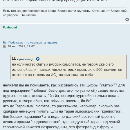
Есть только две бесконечные вещи: Вселенная и глупость. Хотя насчет Вселенной
не уверен - Эйнштейн.
Foxhound
Re: Побеждают не уменьем, а числом.
С
28 мар 2021, 12:02
о
о
б
крысовод
:
щ
е
но количество сбитых русских самолетов, не говоря уже о его
н
основной цели - танках, число которых превысило 500, причем, он
и
е
охотился за тяжелыми ИС, говорит само за себя.
неужели вы не понимаете, как рисовались эти цифры "сбитых"? для
подтверждения "победы" было достаточно устного(!) свидетельства
другого пилота, дескать, "йа-йа, сегодня курц сбил только шесть
русских, а вчера сбил, как обычно, восемь, йа-йа".
что до "героизма" люфтов, то расскажите, например, сколько раз
храбрые немецкие пилоты шли на таран американских "крепостей",
бомбивших германию? это ведь не далекий восточный фронт с
дикими ордами "недочеловеков", где воздушный таран над чужой
территорией кажется безрассудным, это фатерлянд с фрау и