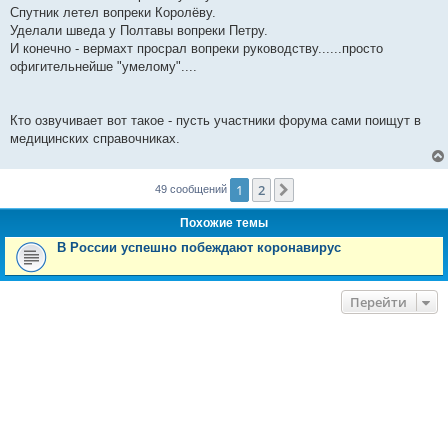
Спутник летел вопреки Королёву.
Уделали шведа у Полтавы вопреки Петру.
И конечно - вермахт просрал вопреки руководству......просто
офигительнейше "умелому"....
Кто озвучивает вот такое - пусть участники форума сами поищут в
медицинских справочниках.
1
2
След.
49 сообщений
Похожие темы
В России успешно побеждают коронавирус
Перейти