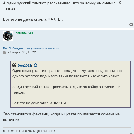
А один русский танкист рассказывал, что за войну он сменил 19
танков.
Вот это не демагогия, а ФАКТЫ.
Камиль Абэ
Re: Побеждают не уменьем, а числом.
С
27 мар 2021, 15:22
о
о
б
Den2021
:
щ
е
Один немец, танкист, рассказывал, что ему казалось, что вместо
н
одного русского подбитого танка появляются несколько новых.
и
е
А один русский танкист рассказывал, что за войну он сменил 19
танков.
Вот это не демагогия, а ФАКТЫ.
Это становится фактами, когда к цитате прилагается ссылка на
источник
https://kamil-abe-46.livejournal.com/