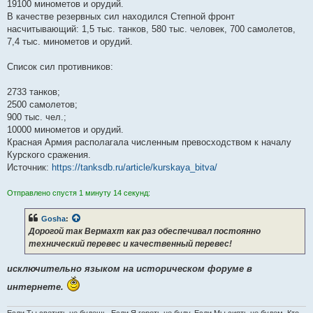
19100 минометов и орудий.
В качестве резервных сил находился Степной фронт
насчитывающий: 1,5 тыс. танков, 580 тыс. человек, 700 самолетов,
7,4 тыс. минометов и орудий.
Список сил противников:
2733 танков;
2500 самолетов;
900 тыс. чел.;
10000 минометов и орудий.
Красная Армия располагала численным превосходством к началу
Курского сражения.
Источник:
https://tanksdb.ru/article/kurskaya_bitva/
Отправлено спустя 1 минуту 14 секунд:
Gosha
:
Дорогой так Вермахт как раз обеспечивал постоянно
технический перевес и качественный перевес!
исключительно языком на историческом форуме в
интернете.
Если Ты светить не будешь, Если Я гореть не буду, Если Мы сиять не будем, Кто