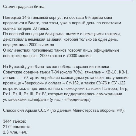
Сталинградская битва:
Немецкий 14-й танковый корпус, из состава 6-й армии смог
прорваться к Волге, при этом, уже в первый день по советским
оценка потеряв 33 танка.
По военной концепции блицкрига, вместе с немецкими танками,
действовала немецкая авиация, которая только за один день,
осуществила 2000 вылетов.
О количествах потерянных танков говорят лишь официальные
советские данные - 2000 танков и 70000 машин.
На Курской дуге была так же победа в сражении техники.
Советские средние танки Т-34 (около 70%), тяжелые – КВ-1С, КВ-1,
легкие – Т-70, артиллерийские самоходные установки, получившие
прозвище «Зверобой» у солдат – СУ-152, а также СУ-76 и СУ -122,
встретились в противостоянии с немецкими танками Пантера, Тигр,
Pz.I, Pz.II, Pz.III, Pz.IV, которые поддерживались самоходными
установками «Элефант» (у нас - «Фердинанд»).
Список сил Армии СССР (по данным Министерства обороны РФ):
3444 танков;
2172 самолета;
1,3 млн. чел.;