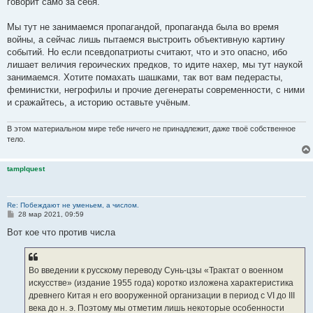
говорит само за себя.
Мы тут не занимаемся пропагандой, пропаганда была во время
войны, а сейчас лишь пытаемся выстроить объективную картину
событий. Но если псевдопатриоты считают, что и это опасно, ибо
лишает величия героических предков, то идите нахер, мы тут наукой
занимаемся. Хотите помахать шашками, так вот вам педерасты,
феминистки, негрофилы и прочие дегенераты современности, с ними
и сражайтесь, а историю оставьте учёным.
В этом материальном мире тебе ничего не принадлежит, даже твоё собственное
тело.
tamplquest
Re: Побеждают не уменьем, а числом.
С
28 мар 2021, 09:59
о
о
Вот кое что против числа
б
щ
е
н
Во введении к русскому переводу Сунь-цзы «Трактат о военном
и
е
искусстве» (издание 1955 года) коротко изложена характеристика
древнего Китая н его вооруженной организации в период с VI до III
века до н. э. Поэтому мы отметим лишь некоторые особенности