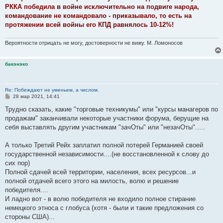
РККА победила в войне исключительно на подвиге народа,
командование не командовало - приказывало, то есть на
протяжении всей войны его КПД равнялось 10-12%!
Вероятности отрицать не могу, достоверности не вижу. М. Ломоносов
бакэнэко
Re: Побеждают не уменьем, а числом.
С
28 мар 2021, 14:41
о
о
Трудно сказать, какие "торговые техникумы" или "курсы манагеров по
б
продажам" заканчивали некоторые участники форума, берущие на
щ
е
себя выставлять другим участникам "зачОты" или "незачОты".....
н
и
е
А только Третий Рейх заплатил полной потерей Германией своей
государственной независимости....(не восстановленной к слову до
сих пор)
Полной сдачей всей территории, населения, всех ресурсов...и
полной отдачей всего этого на милость, волю и решение
победителя....
И ладно вот - в волю победителя не входило полное стирание
немецкого этноса с глобуса (хотя - были и такие предложения со
стороны США)...