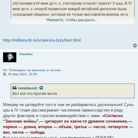
обстановки в IV веке до н. э., к которому относят трактат У-цзы. В VI
веке до н. э. опорой правителя каждой китайской деспотии была
«соседская община», которая не только выставляла воинов, но и
Нажмите, чтобы раскрыть...
вооружала и снабжала их. В IV- III веках до н. э., т. е. в период «Семи
сильнейших» царств (деспотий) происходил процесс разложения
«соседских общин». Углублялось противоречие между
земледельческим населением китайских деспотий и земельной
http://militera.lib.ru/science/u-tszy/text.html
аристократией, интересы которой выражал правитель деспотии
(царь). Общины в то время уже не могли дать морально устойчивых
воинов. Поэтому вставал вопрос о создании профессионального
UranGan
надежного войска. Новая социально-экономическая обстановка,
влиявшая на изменение состава войска, поставила перед
полководцем и военным теоретиком ряд новых проблем, что н
Re: Побеждают не уменьем, а числом.
С
28 мар 2021, 10:29
нашло отражение в трактате У-цзы.
о
о
б
tamplquest
:
щ
е
Вот кое что против числа
н
и
е
Моншер не цитируйте того в чем не разбираетесь досконально! Сунь-
цзы в IV главе рассматривает численное превосходство в ряду
других факторов в строгом взаимодействии с ними.
«Согласно
“Законам войны",— цитирует он какое-то древнее сочинение,—
первое — длина, второе — объем, третье — число, четвертое —
вес, пятое — победа.
Вот вам последовательность мер приводящих к ПОБЕДЕ!