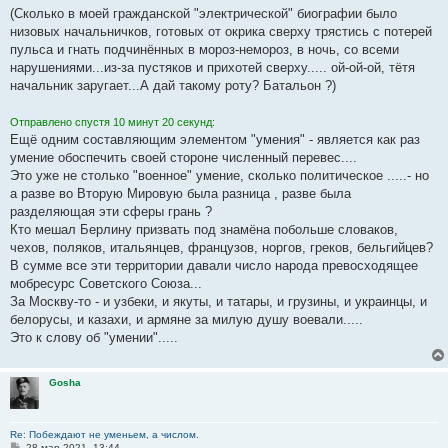
(Сколько в моей гражданской "электрической" биографии было
низовых начальничков, готовых от окрика сверху трястись с потерей
пульса и гнать подчинённых в мороз-немороз, в ночь, со всеми
нарушениями...из-за пустяков и прихотей сверху..... ой-ой-ой, тётя
начальник заругает...А дай такому роту? Батальон ?)
Отправлено спустя 10 минут 20 секунд:
Ещё одним составляющим элементом "умения" - является как раз
умение обоспечить своей стороне численный перевес....
Это уже не столько "военное" умение, сколько политическое .....- но
а разве во Вторую Мировую была разница , разве была
разделяющая эти сферы грань ?
Кто мешал Берлину призвать под знамёна побольше словаков,
чехов, поляков, итальянцев, французов, норгов, греков, бельгийцев?
В сумме все эти территории давали число народа превосходящее
мобресурс Советского Союза...
За Москву-то - и узбеки, и якуты, и татары, и грузины, и украинцы, и
белорусы, и казахи, и армяне за милую душу воевали.....
Это к слову об "умении".....
Gosha
Re: Побеждают не уменьем, а числом.
С
28 мар 2021, 13:44