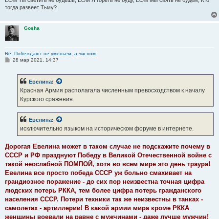
тогда развеет Тьму?
Gosha
Re: Побеждают не уменьем, а числом.
С
28 мар 2021, 14:37
о
о
б
Евелина
:
щ
е
Красная Армия располагала численным превосходством к началу
н
Курского сражения.
и
е
Евелина
:
исключительно языком на историческом форуме в интернете.
Дорогая Евелина может в таком случае не подскажите почему в
СССР и РФ празднуют Победу в Великой Отечественной войне с
такой неослабной ПОМПОЙ, хотя во всем мире это день траура!
Евелина все просто победа СССР уж больно смахивает на
грандиозное поражение - до сих пор неизвестна точная цифра
людских потерь РККА, тем более цифра потерь гражданского
населения СССР. Потери техники так же неизвестны в танках -
самолетах - артиллерии! В какой армии мира кроме РККА
женщины воевали на равне с мужчинами - даже лучше мужчин!