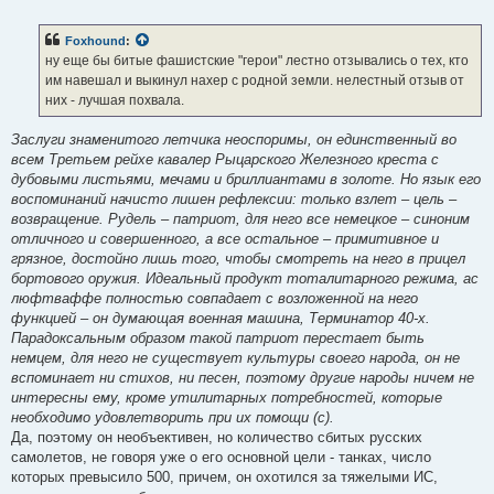
о
о
б
Foxhound
:
щ
е
ну еще бы битые фашистские "герои" лестно отзывались о тех, кто
н
им навешал и выкинул нахер с родной земли. нелестный отзыв от
и
е
них - лучшая похвала.
Заслуги знаменитого летчика неоспоримы, он единственный во
всем Третьем рейхе кавалер Рыцарского Железного креста с
дубовыми листьями, мечами и бриллиантами в золоте. Но язык его
воспоминаний начисто лишен рефлексии: только взлет – цель –
возвращение. Рудель – патриот, для него все немецкое – синоним
отличного и совершенного, а все остальное – примитивное и
грязное, достойно лишь того, чтобы смотреть на него в прицел
бортового оружия. Идеальный продукт тоталитарного режима, ас
люфтваффе полностью совпадает с возложенной на него
функцией – он думающая военная машина, Терминатор 40-х.
Парадоксальным образом такой патриот перестает быть
немцем, для него не существует культуры своего народа, он не
вспоминает ни стихов, ни песен, поэтому другие народы ничем не
интересны ему, кроме утилитарных потребностей, которые
необходимо удовлетворить при их помощи (с).
Да, поэтому он необъективен, но количество сбитых русских
самолетов, не говоря уже о его основной цели - танках, число
которых превысило 500, причем, он охотился за тяжелыми ИС,