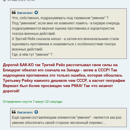
о
о
б
бакэнэко
:
щ
е
Что, собственно, подразумевать под термином "умение" ?
н
Под "умением", если мне не изменяет память - в первую очередь
и
е
подразумевается верная оценка противника и характеристик
театра военных действий.
А Третий Рейх сначала напал - а затем его военачальники стали
оценивать противника и знакомиться с особенностями театра
военных действий.
Где, в чём тут "умение" ?
Дорогой БАК-КО так Третий Рейх рассчитывал свои силы на
Блицкриг обкатал его сначала на Западе - затем в СССР! Так
недооценка противника это только ошибка, которая обошлась
Третьему Рейху намного дешевле чем СССР, а насчет географии
Вермахт был более просвещен чем РККА! Так что незачет
дорогой!
Отправлено спустя 7 минут 22 секунды:
бакэнэко
:
Ещё одним составляющим элементом "умения" - является как раз
умение обоспечить своей стороне численный перевес....