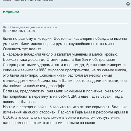
tamplquest
Re: Побеждают не уменьем, а числом.
С
27 мар 2021, 16:30
о
о
было по разному в истории. Восточная кавалерия побеждала именно
б
умением, били македонцев и румов, крупнейшие пехоты мира.
щ
е
Обобщать тут нельзя.
н
В карабахе победили число и капитал умением и малой кровью.
и
е
Вермахт таки дошел до Сталинграда, и бомбил и обстреливал
Лондон ракетными ударами, хотя в целом да, британская империя и
союзники занимали 99% мирового пространства, не по сеньке шапка,
это была авантюра. Союзный китай располагал несколькими
миллиардами живой силы, если бы им просто раздали винтовки, они
бы победили любые вундерваффе.
Если бы, предположим, они были искушены в политике, они могли
бы попробовать перетянуть на себя США и еще часть стран. Тогда
появился бы шанс.
Но там в середине войны было что то, что от нас скрывают. Большие
изменения на обоих сторонах. Раскол в Германии и реформы армии в
СССР, это совпало с переломом в войне и началом отступления,
одновременно с этим технологии поплыли за океан