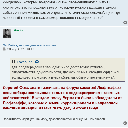
киндерами, которых амерские бомбы перемешивают с битым
кирпичом. это их родная земля, которую нужно защищать ценой
собственнной жизни, как это делали "сталинские соколы". ну и где
массовый героизм и самопожертвование немецких асов?
Gosha
Re: Побеждают не уменьем, а числом.
С
28 мар 2021, 13:13
о
о
б
Foxhound
:
щ
е
для подтверждения "победы" было достаточно устного(!)
н
свидетельства другого пилота, дескать, "йа-йа, сегодня курц сбил
и
е
только шесть русских, а вчера сбил, как обычно, восемь, йа-йа".
Дорогой Фокс хватит заливать на форум самогон! Люфтваффе
свои победы записывало только с подтверждением наземных
наблюдателей! В каждом полку Вермахта были наблюдатели от
Люфтваффе, которые с земли корректировали и направляли
действия авиации! Хватит гнать дезу и отсебятину!
Вероятности отрицать не могу, достоверности не вижу. М. Ломоносов