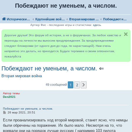
Побеждают не уменьем, а числом.
Исторический форум
Крупнейшие войны
Вторая мировая война
Побеждают не уменьем, а числом.
Артюр Фис - последние игры и статистика:
здесь
.
Дорогие друзья! Это форум об истории, а не о форумчанах. За любое хамство и
переходы на личности мы выносим предупреждения. За предупреждениями
следуют блокировки (от одного дня до года, по нарастающей). Нам очень
неприятно это делать, но приходится. Будьте терпимее к своим оппонентам,
пожалуйста
Побеждают не уменьем, а числом.
⇐
Вторая мировая война
1
2
След.
49 сообщений
Автор темы
Den2021
Побеждают не уменьем, а числом.
С
26 мар 2021, 20:51
о
о
Если проанализировать ход второй мировой, станет ясно, что немцы
б
были обречены на поражение. Их было мало. Несмотря на то, что
щ
е
воевали они на порядок лучше русских ( например 103 пилота