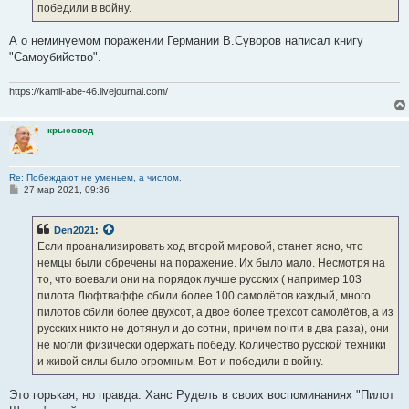
победили в войну.
А о неминуемом поражении Германии В.Суворов написал книгу
"Самоубийство".
https://kamil-abe-46.livejournal.com/
крысовод
Re: Побеждают не уменьем, а числом.
С
27 мар 2021, 09:36
о
о
б
Den2021
:
щ
е
Если проанализировать ход второй мировой, станет ясно, что
н
немцы были обречены на поражение. Их было мало. Несмотря на
и
е
то, что воевали они на порядок лучше русских ( например 103
пилота Люфтваффе сбили более 100 самолётов каждый, много
пилотов сбили более двухсот, а двое более трехсот самолётов, а из
русских никто не дотянул и до сотни, причем почти в два раза), они
не могли физически одержать победу. Количество русской техники
и живой силы было огромным. Вот и победили в войну.
Это горькая, но правда: Ханс Рудель в своих воспоминаниях "Пилот