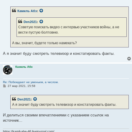
о
о
б
Камиль Абэ
:
щ
е
н
Den2021
:
и
е
Советую поискать видео с интервью участников войны, а не
вести пустую болтовню.
А вы, значит, будете только намекать?
А я значит буду смотреть телевизор и констатировать факты.
Камиль Абэ
Re: Побеждают не уменьем, а числом.
С
27 мар 2021, 15:58
о
о
б
Den2021
:
щ
е
А я значит буду смотреть телевизор и констатировать факты.
н
и
е
И делиться своими впечатлениями с указанием ссылок на
источник...
https://kamil-abe-46.livejournal.com/