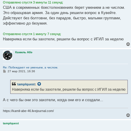
Отправлено спустя 3 минуты 11 секунд:
США в современных боестолкновениях берет умением а не числом.
Это образцовая армия. За один день решили вопрос в Кувейте.
Действуют без болтовни, без парадов, быстро, малыми группами,
эффективно до безумия.
Отправлено спустя 1 минуту 7 секунд:
Наверняка если бы захотели, решили бы вопрос с ИГИЛ за неделю
Камиль Абэ
Re: Побеждают не уменьем, а числом.
С
27 мар 2021, 16:36
о
о
б
tamplquest
:
щ
е
Наверняка если бы захотели, решили бы вопрос с ИГИЛ за неделю
н
и
е
А с чего бы они это захотели, когда они его и создали...
https://kamil-abe-46.livejournal.com/
tamplquest