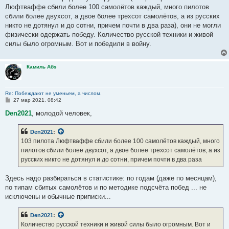
н
Люфтваффе сбили более 100 самолётов каждый, много пилотов
и
е
сбили более двухсот, а двое более трехсот самолётов, а из русских
никто не дотянул и до сотни, причем почти в два раза), они не могли
физически одержать победу. Количество русской техники и живой
силы было огромным. Вот и победили в войну.
Камиль Абэ
Re: Побеждают не уменьем, а числом.
С
27 мар 2021, 08:42
о
о
Den2021
, молодой человек,
б
щ
е
Den2021
:
н
103 пилота Люфтваффе сбили более 100 самолётов каждый, много
и
е
пилотов сбили более двухсот, а двое более трехсот самолётов, а из
русских никто не дотянул и до сотни, причем почти в два раза
Здесь надо разбираться в статистике: по годам (даже по месяцам),
по типам сбитых самолётов и по методике подсчёта побед ... не
исключены и обычные приписки...
Den2021
:
Количество русской техники и живой силы было огромным. Вот и