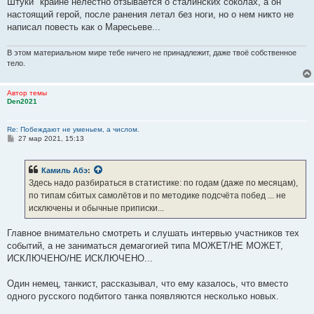
Штуки" крайне нелестно отзывается о сталинских соколах, а он
настоящий герой, после ранения летал без ноги, но о нем никто не
написал повесть как о Маресьеве...
В этом материальном мире тебе ничего не принадлежит, даже твоё собственное
тело.
Автор темы
Den2021
Re: Побеждают не уменьем, а числом.
С
27 мар 2021, 15:13
о
о
б
Камиль Абэ
:
щ
е
Здесь надо разбираться в статистике: по годам (даже по месяцам),
н
по типам сбитых самолётов и по методике подсчёта побед ... не
и
е
исключены и обычные приписки...
Главное внимательно смотреть и слушать интервью участников тех
событий, а не заниматься демагогией типа МОЖЕТ/НЕ МОЖЕТ,
ИСКЛЮЧЕНО/НЕ ИСКЛЮЧЕНО...
Один немец, танкист, рассказывал, что ему казалось, что вместо
одного русского подбитого танка появляются несколько новых.