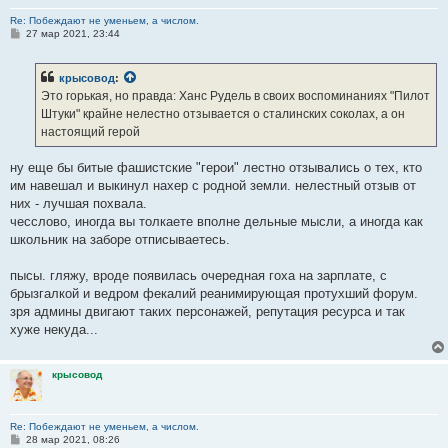
Re: Побеждают не уменьем, а числом.
С
27 мар 2021, 23:44
о
о
б
крысовод
:
щ
е
Это горькая, но правда: Ханс Рудель в своих воспоминаниях "Пилот
н
Штуки" крайне нелестно отзывается о сталинских соколах, а он
и
е
настоящий герой
ну еще бы битые фашистские "герои" лестно отзывались о тех, кто
им навешал и выкинул нахер с родной земли. нелестный отзыв от
них - лучшая похвала.
чесслово, иногда вы толкаете вполне дельные мысли, а иногда как
школьник на заборе отписываетесь.
пысы. гляжу, вроде появилась очередная гоха на зарплате, с
брызгалкой и ведром фекалий реанимирующая протухший форум.
зря админы двигают таких персонажей, репутация ресурса и так
хуже некуда...
крысовод
Re: Побеждают не уменьем, а числом.
С
28 мар 2021, 08:26