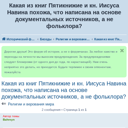
Какая из книг Пятикнижие и кн. Иисуса
Навина похожа, что написана на основе
документальных источников, а не
фольклора?
Исторический форум
Беседы
Религии и верования мира
Какая из книг Пятикнижие и кн. Иисуса Навина похожа, что написана на основе документальных источников, а не фольклора?
Дорогие друзья! Это форум об истории, а не о форумчанах. За любое хамство и
переходы на личности мы выносим предупреждения. За предупреждениями
следуют блокировки (от одного дня до года, по нарастающей). Нам очень
неприятно это делать, но приходится. Будьте терпимее к своим оппонентам,
пожалуйста
Какая из книг Пятикнижие и кн. Иисуса Навина
похожа, что написана на основе
документальных источников, а не фольклора?
⇐
Религии и верования мира
2 сообщения • Страница
1
из
1
Автор темы
Bahreyn