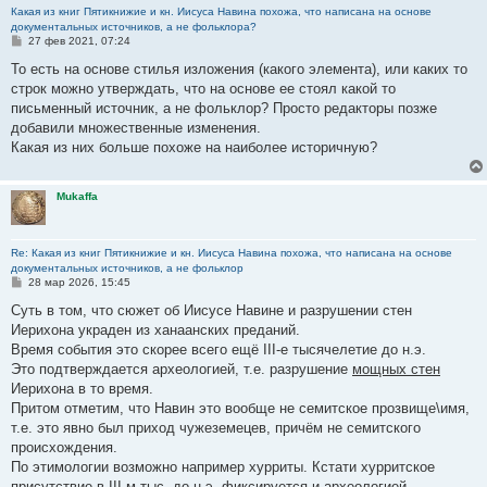
Какая из книг Пятикнижие и кн. Иисуса Навина похожа, что написана на основе
документальных источников, а не фольклора?
С
27 фев 2021, 07:24
о
о
То есть на основе стилья изложения (какого элемента), или каких то
б
строк можно утверждать, что на основе ее стоял какой то
щ
е
письменный источник, а не фольклор? Просто редакторы позже
н
добавили множественные изменения.
и
е
Какая из них больше похоже на наиболее историчную?
Mukaffa
Re: Какая из книг Пятикнижие и кн. Иисуса Навина похожа, что написана на основе
документальных источников, а не фольклор
С
28 мар 2026, 15:45
о
о
Суть в том, что сюжет об Иисусе Навине и разрушении стен
б
Иерихона украден из ханаанских преданий.
щ
е
Время события это скорее всего ещё III-е тысячелетие до н.э.
н
Это подтверждается археологией, т.е. разрушение
мощных стен
и
е
Иерихона в то время.
Притом отметим, что Навин это вообще не семитское прозвище\имя,
т.е. это явно был приход чужеземецев, причём не семитского
происхождения.
По этимологии возможно например хурриты. Кстати хурритское
присутствие в III-м тыс. до н.э. фиксируется и археологией.