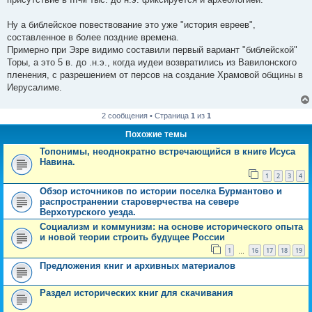
Ну а библейское повествование это уже "история евреев",
составленное в более поздние времена.
Примерно при Эзре видимо составили первый вариант "библейской"
Торы, а это 5 в. до .н.э., когда иудеи возвратились из Вавилонского
пленения, с разрешением от персов на создание Храмовой общины в
Иерусалиме.
2 сообщения • Страница
1
из
1
Похожие темы
Топонимы, неоднократно встречающийся в книге Исуса
Навина.
1
2
3
4
Обзор источников по истории поселка Бурмантово и
распространении староверчества на севере
Верхотурского уезда.
Социализм и коммунизм: на основе исторического опыта
и новой теории строить будущее России
1
16
17
18
19
…
Предложения книг и архивных материалов
Раздел исторических книг для скачивания