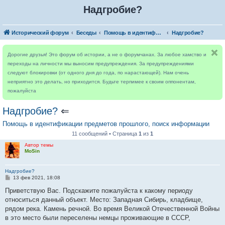
Надгробие?
Исторический форум
Беседы
Помощь в идентификации предметов прошлого, поиск информации
Надгробие?
Дорогие друзья! Это форум об истории, а не о форумчанах. За любое хамство и
переходы на личности мы выносим предупреждения. За предупреждениями
следуют блокировки (от одного дня до года, по нарастающей). Нам очень
неприятно это делать, но приходится. Будьте терпимее к своим оппонентам,
пожалуйста
Надгробие?
⇐
Помощь в идентификации предметов прошлого, поиск информации
11 сообщений • Страница
1
из
1
Автор темы
MoSin
Надгробие?
С
13 фев 2021, 18:08
о
о
Приветствую Вас. Подскажите пожалуйста к какому периоду
б
относиться данный объект. Место: Западная Сибирь, кладбище,
щ
е
рядом река. Камень речной. Во время Великой Отечественной Войны
н
в это место были переселены немцы проживающие в СССР,
и