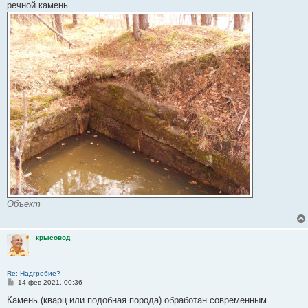
речной камень
Объект
крысовод
Re: Надгробие?
С
14 фев 2021, 00:36
о
о
Камень (кварц или подобная порода) обработан современным
б