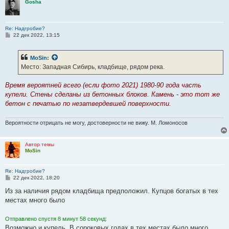
Gosha
е
Re: Надгробие?
С
22 дек 2022, 13:15
о
о
б
MoSin
:
щ
е
Место: Западная Сибирь, кладбище, рядом река.
н
и
е
Время вероятней всего (если фото 2021) 1980-90 года часть
купели. Стены сделаны из бетонных блоков. Камень - это тот же
бетон с печатью по незатвердевшей поверхности.
Вероятности отрицать не могу, достоверности не вижу. М. Ломоносов
Автор темы
MoSin
Re: Надгробие?
С
22 дек 2022, 18:20
о
о
Из за наличия рядом кладбища предположил. Купцов богатых в тех
б
местах много было
щ
е
н
Отправлено спустя 8 минут 58 секунд:
и
е
Возможно и купель. В сороковых годах в тех местах было много