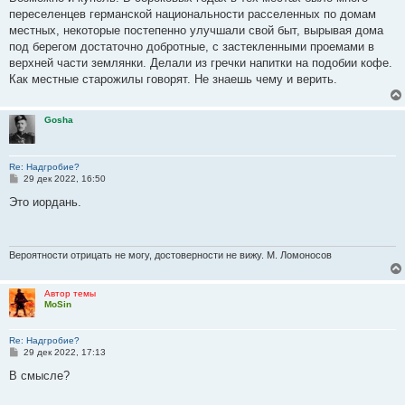
переселенцев германской национальности расселенных по домам
местных, некоторые постепенно улучшали свой быт, вырывая дома
под берегом достаточно добротные, с застекленными проемами в
верхней части землянки. Делали из гречки напитки на подобии кофе.
Как местные старожилы говорят. Не знаешь чему и верить.
Gosha
Re: Надгробие?
С
29 дек 2022, 16:50
о
о
Это иордань.
б
щ
е
н
и
Вероятности отрицать не могу, достоверности не вижу. М. Ломоносов
е
Автор темы
MoSin
Re: Надгробие?
С
29 дек 2022, 17:13
о
о
В смысле?
б
щ