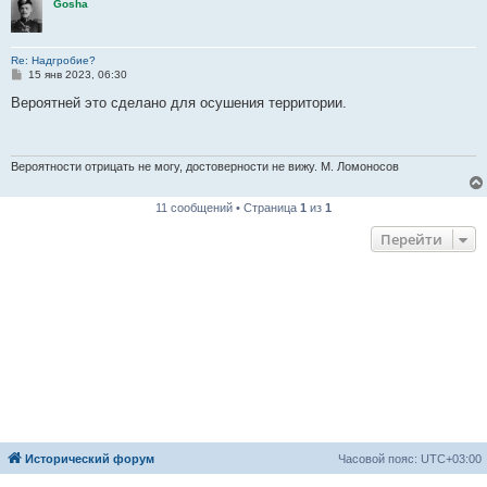
Gosha
е
Re: Надгробие?
С
15 янв 2023, 06:30
о
о
Вероятней это сделано для осушения территории.
б
щ
е
н
и
Вероятности отрицать не могу, достоверности не вижу. М. Ломоносов
е
11 сообщений • Страница
1
из
1
Перейти
Исторический форум
Часовой пояс:
UTC+03:00