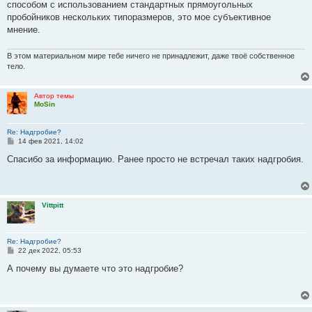
способом с использованием стандартных прямоугольных
щ
е
пробойников нескольких типоразмеров, это мое субъективное
н
мнение.
и
е
В этом материальном мире тебе ничего не принадлежит, даже твоё собственное
тело.
Автор темы
MoSin
Re: Надгробие?
С
14 фев 2021, 14:02
о
о
Спасибо за информацию. Ранее просто не встречал таких надгробия.
б
щ
е
н
и
Vittpitt
е
Re: Надгробие?
С
22 дек 2022, 05:53
о
о
А почему вы думаете что это надгробие?
б
щ
е
н
и