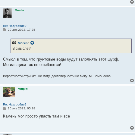
е
н
и
Gosha
е
Re: Надгробие?
С
29 дек 2022, 17:25
о
о
б
MoSin
:
щ
е
В смысле?
н
и
е
Смысл в том, что грунтовые воды будут заполнять этот шурф.
Могильщики так не ошибаются!
Вероятности отрицать не могу, достоверности не вижу. М. Ломоносов
Vittpitt
Re: Надгробие?
С
15 янв 2023, 05:28
о
о
Камень мог просто упасть там и все
б
щ
е
н
и