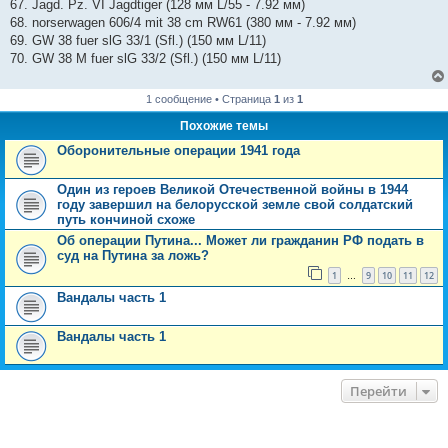
67. Jagd. Pz. VI Jagdtiger (128 мм L/55 - 7.92 мм)
68. norserwagen 606/4 mit 38 cm RW61 (380 мм - 7.92 мм)
69. GW 38 fuer slG 33/1 (Sfl.) (150 мм L/11)
70. GW 38 M fuer slG 33/2 (Sfl.) (150 мм L/11)
1 сообщение • Страница
1
из
1
Похожие темы
Оборонительные операции 1941 года
Один из героев Великой Отечественной войны в 1944
году завершил на белорусской земле свой солдатский
путь кончиной схоже
Об операции Путина... Может ли гражданин РФ подать в
суд на Путина за ложь?
1
9
10
11
12
…
Вандалы часть 1
Вандалы часть 1
Перейти