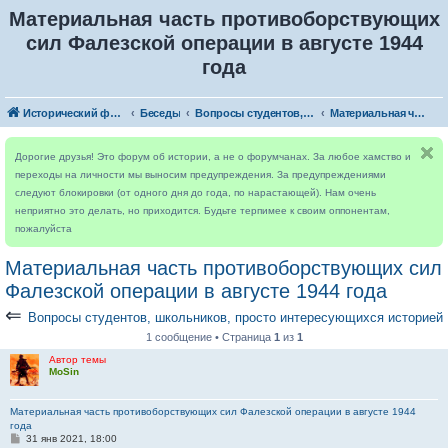
Материальная часть противоборствующих
сил Фалезской операции в августе 1944
года
Исторический форум
Беседы
Вопросы студентов, школьников, просто интересующихся историей
Материальная часть противоборствующих сил Фалезской операции в августе 1944 года
Дорогие друзья! Это форум об истории, а не о форумчанах. За любое хамство и
переходы на личности мы выносим предупреждения. За предупреждениями
следуют блокировки (от одного дня до года, по нарастающей). Нам очень
неприятно это делать, но приходится. Будьте терпимее к своим оппонентам,
пожалуйста
Материальная часть противоборствующих сил
Фалезской операции в августе 1944 года
⇐
Вопросы студентов, школьников, просто интересующихся историей
1 сообщение • Страница
1
из
1
Автор темы
MoSin
Материальная часть противоборствующих сил Фалезской операции в августе 1944
года
С
31 янв 2021, 18:00