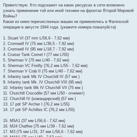
о
о
Приветствую. Кто подскажет на каких ресурсах в сети возможно
б
узнать применение той или иной техники на фронтах Второй Мировой
щ
е
Войны?
н
Какая из ниже перечисленных машин не применялись в Фалезской
и
е
операции в августе 1944 года. (укажите номера пожалуйста)
1. Stuart VI (37 mm L/56,6 - 7,62 мм)
2. Cromwell IV (75 мм L/36,5 - 7,92 мм)
3. Cromwell IV (95 мм L/18,7 - 7,92 мм)
4. Cruiser Tank Comet I (77 мм L/55)
5. Sherman V (75 мм L/40 - 7,62 мм)
6. Sherman VC Firefly (76,2 мм L/55 - 7,62 мм)
7. Sherman V Crab II (75 мм L/40 - 7,62 мм)
8. Infantry tank Mk IV Churchill IV (57 мм )
9. Infantry tank Mk. IV Churchill VIII (95 мм)
10. Infantry tank Mk IV Churchill VII (75 мм )
11. Churchill Crocodile (57 мм L/50 - огнемет)
12. Churchill IV (командирский) (57 мм )
13. 17 pdr SP Archer I (76,2 мм L/55)
14. 17 pdr SP Achilles IC (76,2 мм L/55)
15. M5A1 (37 мм L/56,6 - 7,62 мм)
16. M24 Chaffee (75 мм L/39 - 7,62 мм)
17. M3 (75 мм L/31; 37 мм L/56,6 - 7,62 мм)