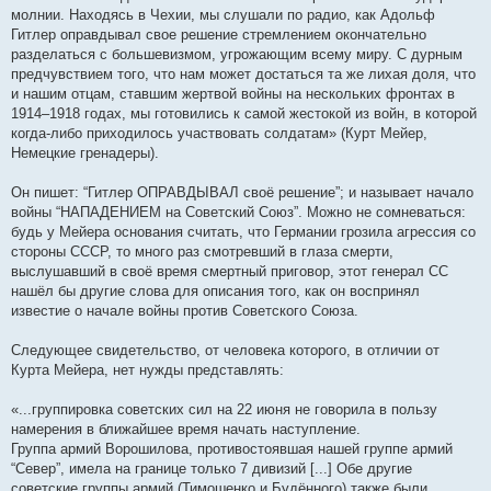
молнии. Находясь в Чехии, мы слушали по радио, как Адольф
Гитлер оправдывал свое решение стремлением окончательно
разделаться с большевизмом, угрожающим всему миру. С дурным
предчувствием того, что нам может достаться та же лихая доля, что
и нашим отцам, ставшим жертвой войны на нескольких фронтах в
1914–1918 годах, мы готовились к самой жестокой из войн, в которой
когда-либо приходилось участвовать солдатам» (Курт Мейер,
Немецкие гренадеры).
Он пишет: “Гитлер ОПРАВДЫВАЛ своё решение”; и называет начало
войны “НАПАДЕНИЕМ на Советский Союз”. Можно не сомневаться:
будь у Мейера основания считать, что Германии грозила агрессия со
стороны СССР, то много раз смотревший в глаза смерти,
выслушавший в своё время смертный приговор, этот генерал СС
нашёл бы другие слова для описания того, как он воспринял
известие о начале войны против Советского Союза.
Следующее свидетельство, от человека которого, в отличии от
Курта Мейера, нет нужды представлять:
«...группировка советских сил на 22 июня не говорила в пользу
намерения в ближайшее время начать наступление.
Группа армий Ворошилова, противостоявшая нашей группе армий
“Север”, имела на границе только 7 дивизий [...] Обе другие
советские группы армий (Тимошенко и Будённого) также были