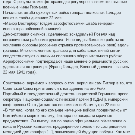
года. С результатами фоторазведки регулярно знакомятся высшие
военные чины Германии.
Начальник штаба сухопутных войск генерал-полковник Гальдер
пишет в своём дневнике 22 мая:
«Майор Вестерберг (отдел аэрофотосъемки штаба генерал-
инспектора войсковой авиации):
Демонстрация снимков, сделанных эскадрильей Ровеля над
пограничными районами русских. Ясно видны большие работы по
усилению обороны (особенно отрывка противотанковых рвов) вдоль
границы. Многочисленные траншеи для кабельных линий связи
свидетельствуют о наличии сплошного оборонительного рубежа.
Аэрофотоснимки подтверждают наше мнение о решимости русских
удержаться на границе» (Франц Гальдер, Военный дневник – запись
22 мая 1941 года).
Собственно, вернёмся к вопросу о том, верил ли сам Гитлер в то, что
Советский Союз приготовился к нападению на его Рейх.
Партийный и государственный деятель нацистской Германии, пресс-
секретарь Национал-социалистической партии (НСДАП), имперский
шеф прессы Отто Дитрих так вспоминал события утра 22 июня:
«В тот час, когда по его команде немецкие войска продвигались от
Балтийского моря к Белому, Гитлера не покидали мрачные
предчувствия. Он выслушал по радио официальное объявление о
начале Русской кампании, предваренное только что состряпанной
мелодией для фанфар [...], знаменующей будущие победы. Как мне