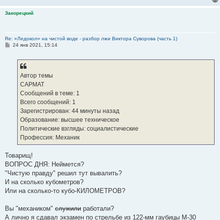
Закорецкий
Re: «Ледокол» на чистой воде - разбор лжи Виктора Суворова (часть 1)
С
24 янв 2021, 15:14
о
о
б
щ
е
Автор темы
н
CAPMAT
и
е
Сообщений в теме: 1
Всего сообщений: 1
Зарегистрирован: 44 минуты назад
Образование: высшее техническое
Политические взгляды: социалистические
Профессия: Механик
Товарищ!
ВОПРОС ДНЯ: Неймется?
"Чистую правду" решил тут вывалить?
И на сколько кубометров?
Или на сколько-то кубо-КИЛОМЕТРОВ?
Вы "механиком"
служили
работали?
А лично я сдавал экзамен по стрельбе из 122-мм гаубицы М-30