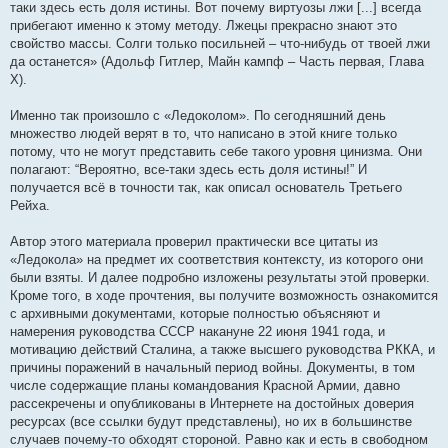
таки здесь есть доля истины. Вот почему виртуозы лжи [...] всегда
прибегают именно к этому методу. Лжецы прекрасно знают это
свойство массы. Солги только посильней – что-нибудь от твоей лжи
да останется» (Адольф Гитлер, Майн кампф – Часть первая, Глава
X).
Именно так произошло с «Ледоколом». По сегодняшний день
множество людей верят в то, что написано в этой книге только
потому, что не могут представить себе такого уровня цинизма. Они
полагают: “Вероятно, все-таки здесь есть доля истины!” И
получается всё в точности так, как описал основатель Третьего
Рейха.
Автор этого материала проверил практически все цитаты из
«Ледокола» на предмет их соответствия контексту, из которого они
были взяты. И далее подробно изложены результаты этой проверки.
Кроме того, в ходе прочтения, вы получите возможность ознакомится
с архивными документами, которые полностью объясняют и
намерения руководства СССР накануне 22 июня 1941 года, и
мотивацию действий Сталина, а также высшего руководства РККА, и
причины поражений в начальный период войны. Документы, в том
числе содержащие планы командования Красной Армии, давно
рассекречены и опубликованы в Интернете на достойных доверия
ресурсах (все ссылки будут представлены), но их в большинстве
случаев почему-то обходят стороной. Равно как и есть в свободном