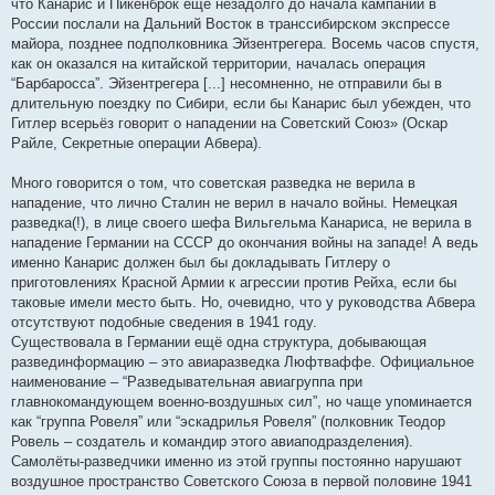
что Канарис и Пикенброк ещё незадолго до начала кампании в
России послали на Дальний Восток в транссибирском экспрессе
майора, позднее подполковника Эйзентрегера. Восемь часов спустя,
как он оказался на китайской территории, началась операция
“Барбаросса”. Эйзентрегера [...] несомненно, не отправили бы в
длительную поездку по Сибири, если бы Канарис был убежден, что
Гитлер всерьёз говорит о нападении на Советский Союз» (Оскар
Райле, Секретные операции Абвера).
Много говорится о том, что советская разведка не верила в
нападение, что лично Сталин не верил в начало войны. Немецкая
разведка(!), в лице своего шефа Вильгельма Канариса, не верила в
нападение Германии на СССР до окончания войны на западе! А ведь
именно Канарис должен был бы докладывать Гитлеру о
приготовлениях Красной Армии к агрессии против Рейха, если бы
таковые имели место быть. Но, очевидно, что у руководства Абвера
отсутствуют подобные сведения в 1941 году.
Существовала в Германии ещё одна структура, добывающая
развединформацию – это авиаразведка Люфтваффе. Официальное
наименование – “Разведывательная авиагруппа при
главнокомандующем военно-воздушных сил”, но чаще упоминается
как “группа Ровеля” или “эскадрилья Ровеля” (полковник Теодор
Ровель – создатель и командир этого авиаподразделения).
Самолёты-разведчики именно из этой группы постоянно нарушают
воздушное пространство Советского Союза в первой половине 1941