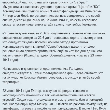
европейской части страны или сразу откатится “за Урал”.
Мы узнали мнение командующих группами армий “Центр” и “Юг”.
Командовавший группой армий “Север” фельдмаршал Вильгельм
Риттер фон Лееб, не оставил письменных свидетельств о своей
оценке диспозиции РККА на 22 июня 1941 г., но есть косвенное
свидетельство начальника штаба сухопутных войск Германии:
«Утренние донесения за 23.6 и полученные в течение ночи итоговые
оперативные сводки за 22.6 дают основание сделать вывод о том,
что следует ожидать попытки общего отхода противника.
Командование группы армий “Север” считает даже, что такое
решение было принято противником ещё за четыре дня до нашего
наступления» (Франц Гальдер, Военный дневник – запись 23 июня
1941 года).
Написанное в дневнике генерал-полковника Гальдера
свидетельствует: в штабе фельдмаршала фон Лееба считают, что
на их участке Красная Армия готовилась к отходу в глубь своей
территории.
22 июня 1941 года Гитлер, выступая по радио, говорил о
необходимости покончить с так называемой “большевистской
угрозой”. Среди тех, кто слушал его выступление, был и немецкий
военнослужащий Курт Мейер. Он – никакой не рабочий-коммунист, не
антифашист и воевать пошёл не по принуждению. В июне 41-го Курт