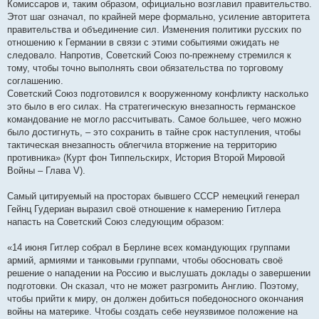
Комиссаров и, таким образом, официально возглавил правительство.
Этот шаг означал, по крайней мере формально, усиление авторитета
правительства и объединение сил. Изменения политики русских по
отношению к Германии в связи с этими событиями ожидать не
следовало. Напротив, Советский Союз по-прежнему стремился к
тому, чтобы точно выполнять свои обязательства по торговому
соглашению.
Советский Союз подготовился к вооруженному конфликту насколько
это было в его силах. На стратегическую внезапность германское
командование не могло рассчитывать. Самое большее, чего можно
было достигнуть, – это сохранить в тайне срок наступления, чтобы
тактическая внезапность облегчила вторжение на территорию
противника» (Курт фон Типпельскирх, История Второй Мировой
Войны – Глава V).
Самый цитируемый на просторах бывшего СССР немецкий генерал
Гейнц Гудериан выразил своё отношение к намерению Гитлера
напасть на Советский Союз следующим образом:
«14 июня Гитлер собрал в Берлине всех командующих группами
армий, армиями и танковыми группами, чтобы обосновать своё
решение о нападении на Россию и выслушать доклады о завершении
подготовки. Он сказал, что не может разгромить Англию. Поэтому,
чтобы прийти к миру, он должен добиться победоносного окончания
войны на материке. Чтобы создать себе неуязвимое положение на