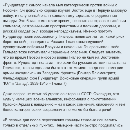
«Рундштедт с самого начала был категорически против войны с
Россией. Он довольно хорошо изучил Восток ещё в Первую мировую
войну, и полученный опыт позволил ему сделать определенные
выводы. Это была, с его точки зрения, непонятная страна с тяжёлым
климатом, безграничными пространствами и плохими дорогами, а
русский солдат был вообще непредсказуем. Именно поэтому
Рундштедт поинтересовался у Гитлера, понимает ли тот, какой риск
берет на себя, нападая на Россию. Главнокомандующий
сухопутными войсками Браухич и начальник Генерального штаба
Гальдер тоже испытывали серьезные опасения. Следует заметить,
что во время Первой мировой войны Гитлер не был на Восточном
фронте. Рундштедт полагал, что если бы русские хотели напасть на
Германию, то они сделали бы это в тот момент, когда все немецкие
армии находились на Западном фронте» (Гюнтер Блюментритт,
Фельдмаршал фон Рундштедт. Войсковые операции групп армий
“Юг” и “Запад”. 1939-1945 – Глава 7).
Даже вопрос не стоит об угрозе со стороны СССР. Очевидно, что
будь у немецких военачальников, информация о приготовлении
Красной Армии к нападению – ни о каких сомнения, опасениях и тем
более категорических возражениях не могло бы быть и речи!
«В первые дни после пересечения границы тяжелые бои велись
только в отдельных пунктах. Немецкие части быстро продвигались