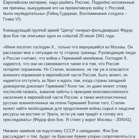
Европейском материке, надо разбить Россию. Подробно изложенные
им причины, вынудившие его на превентивную войну с Россией,
были неубедительны» (Гейнц Гудериан, Воспоминания солдата –
Глава VI).
Командующий группой армий “Центр” генерал-фельдмаршал Фёдор
фон Бок так описывал одно из событий 20 июня 1941 года:
«Меня посетил господин X., только что вернувшийся из Москвы. Он
рассказал мне о ситуации по ту сторону границы. Руководящие люди
в России считают, что война с Германией неизбежна. Господин X.
надеется, что они не сомневаются также и в том, что Россия
потерпит поражение. Но Сталин, возможно, не так уж и опасается
военного поражения в европейской части России. Быть может, он
надеется отступить за Урал и ждать там, когда страны западной
демократии доконают Германию? Коли так, он даже может этому
поспособствовать, взвалив заботы о прокорме многомиллионного
населения в европейской части России, а также многочисленных
русских военнопленных на плечи Германии! Более того, Сталин
может найти необходимые для продолжения войны сырьё и людские
ресурсы на востоке от Урала, если уж нам придёт в голову его
преследовать» (Фёдор фон Бок, Я стоял у ворот Москвы – 20/6/41).
Никаких намёков на подготовку СССР к нападению. Фон Бок
рассуждает о том, будет ли Красная Армия упорно сопротивляться в