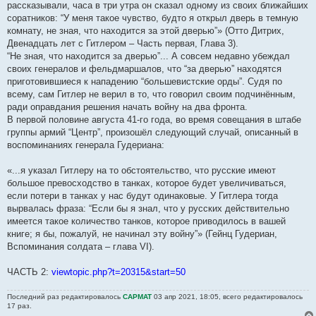
рассказывали, часа в три утра он сказал одному из своих ближайших
соратников: “У меня такое чувство, будто я открыл дверь в темную
комнату, не зная, что находится за этой дверью”» (Отто Дитрих,
Двенадцать лет с Гитлером – Часть первая, Глава 3).
“Не зная, что находится за дверью”... А совсем недавно убеждал
своих генералов и фельдмаршалов, что “за дверью” находятся
приготовившиеся к нападению “большевистские орды”. Судя по
всему, сам Гитлер не верил в то, что говорил своим подчинённым,
ради оправдания решения начать войну на два фронта.
В первой половине августа 41-го года, во время совещания в штабе
группы армий “Центр”, произошёл следующий случай, описанный в
воспоминаниях генерала Гудериана:
«...я указал Гитлеру на то обстоятельство, что русские имеют
большое превосходство в танках, которое будет увеличиваться,
если потери в танках у нас будут одинаковые. У Гитлера тогда
вырвалась фраза: “Если бы я знал, что у русских действительно
имеется такое количество танков, которое приводилось в вашей
книге; я бы, пожалуй, не начинал эту войну”» (Гейнц Гудериан,
Вспоминания солдата – глава VI).
ЧАСТЬ 2:
viewtopic.php?t=20315&start=50
Последний раз редактировалось
CAPMAT
03 апр 2021, 18:05, всего редактировалось
17 раз.