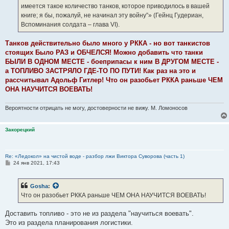
имеется такое количество танков, которое приводилось в вашей
книге; я бы, пожалуй, не начинал эту войну”» (Гейнц Гудериан,
Вспоминания солдата – глава VI).
Танков действительно было много у РККА - но вот танкистов
стоящих Было РАЗ и ОБЧЕЛСЯ! Можно добавить что танки
БЫЛИ В ОДНОМ МЕСТЕ - боеприпасы к ним В ДРУГОМ МЕСТЕ -
а ТОПЛИВО ЗАСТРЯЛО ГДЕ-ТО ПО ПУТИ! Как раз на это и
рассчитывал Адольф Гитлер! Что он разобьет РККА раньше ЧЕМ
ОНА НАУЧИТСЯ ВОЕВАТЬ!
Вероятности отрицать не могу, достоверности не вижу. М. Ломоносов
Закорецкий
Re: «Ледокол» на чистой воде - разбор лжи Виктора Суворова (часть 1)
С
24 янв 2021, 17:43
о
о
б
Gosha
:
щ
е
Что он разобьет РККА раньше ЧЕМ ОНА НАУЧИТСЯ ВОЕВАТЬ!
н
и
е
Доставить топливо - это не из раздела "научиться воевать".
Это из раздела планирования логистики.