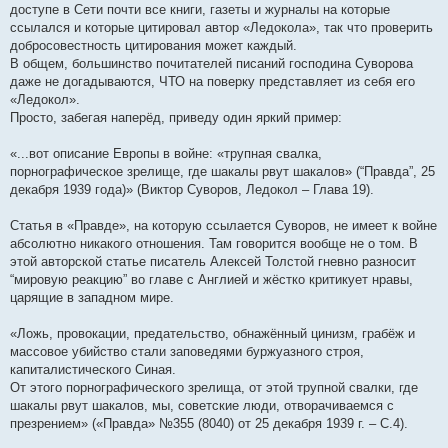
доступе в Сети почти все книги, газеты и журналы на которые
ссылался и которые цитировал автор «Ледокола», так что проверить
добросовестность цитирования может каждый.
В общем, большинство почитателей писаний господина Суворова
даже не догадываются, ЧТО на поверку представляет из себя его
«Ледокол».
Просто, забегая наперёд, приведу один яркий пример:
«...вот описание Европы в войне: «трупная свалка,
порнографическое зрелище, где шакалы рвут шакалов» (“Правда”, 25
декабря 1939 года)» (Виктор Суворов, Ледокол – Глава 19).
Статья в «Правде», на которую ссылается Суворов, не имеет к войне
абсолютно никакого отношения. Там говорится вообще не о том. В
этой авторской статье писатель Алексей Толстой гневно разносит
“мировую реакцию” во главе с Англией и жёстко критикует нравы,
царящие в западном мире.
«Ложь, провокации, предательство, обнажённый цинизм, грабёж и
массовое убийство стали заповедями буржуазного строя,
капиталистического Синая.
От этого порнографического зрелища, от этой трупной свалки, где
шакалы рвут шакалов, мы, советские люди, отворачиваемся с
презрением» («Правда» №355 (8040) от 25 декабря 1939 г. – С.4).