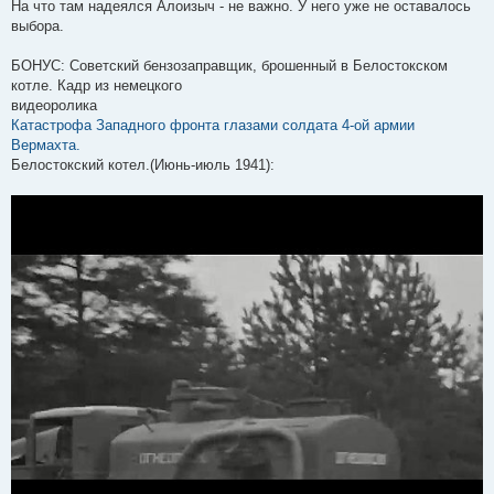
На что там надеялся Алоизыч - не важно. У него уже не оставалось
выбора.
БОНУС: Советский бензозаправщик, брошенный в Белостокском
котле. Кадр из немецкого
видеоролика
Катастрофа Западного фронта глазами солдата 4-ой армии
Вермахта.
Белостокский котел.(Июнь-июль 1941):