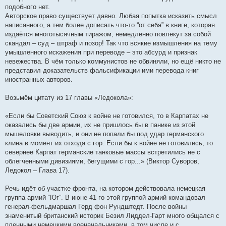
подобного нет.
Авторское право существует давно. Любая попытка исказить смысл
написанного, а тем более дописать что-то “от себя” в книге, которая
издаётся многотысячным тиражом, немедленно повлекут за собой
скандал – суд – штраф и позор! Так что всякие измышления на тему
умышленного искажения при переводе – это абсурд и признак
невежества. В чём только коммунистов не обвиняли, но ещё никто не
представил доказательств фальсификации ими перевода книг
иностранных авторов.
Возьмём цитату из 17 главы «Ледокола»:
«Если бы Советский Союз к войне не готовился, то в Карпатах не
оказались бы две армии, их не пришлось бы в панике из этой
мышеловки выводить, и они не попали бы под удар германского
клина в момент их отхода с гор. Если бы к войне не готовились, то
севернее Карпат германские танковые массы встретились не с
облегченными дивизиями, бегущими с гор...» (Виктор Суворов,
Ледокол – Глава 17).
Речь идёт об участке фронта, на котором действовала немецкая
группа армий “Юг”. В июне 41-го этой группой армий командовал
генерал-фельдмаршал Герд фон Рундштедт. После войны
знаменитый британский историк Безил Лиддел-Гарт много общался с
пленными немецкими военачальниками, в том числе и с