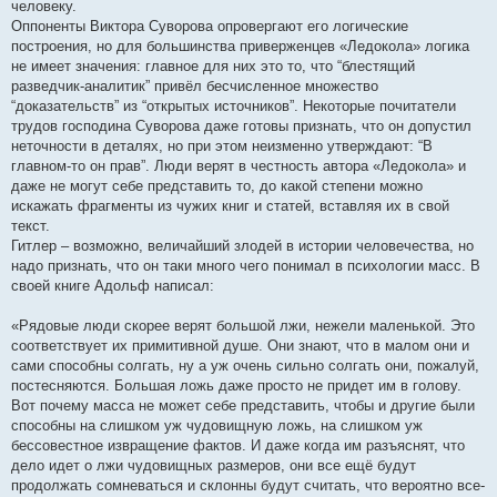
человеку.
Оппоненты Виктора Суворова опровергают его логические
построения, но для большинства приверженцев «Ледокола» логика
не имеет значения: главное для них это то, что “блестящий
разведчик-аналитик” привёл бесчисленное множество
“доказательств” из “открытых источников”. Некоторые почитатели
трудов господина Суворова даже готовы признать, что он допустил
неточности в деталях, но при этом неизменно утверждают: “В
главном-то он прав”. Люди верят в честность автора «Ледокола» и
даже не могут себе представить то, до какой степени можно
искажать фрагменты из чужих книг и статей, вставляя их в свой
текст.
Гитлер – возможно, величайший злодей в истории человечества, но
надо признать, что он таки много чего понимал в психологии масс. В
своей книге Адольф написал:
«Рядовые люди скорее верят большой лжи, нежели маленькой. Это
соответствует их примитивной душе. Они знают, что в малом они и
сами способны солгать, ну а уж очень сильно солгать они, пожалуй,
постесняются. Большая ложь даже просто не придет им в голову.
Вот почему масса не может себе представить, чтобы и другие были
способны на слишком уж чудовищную ложь, на слишком уж
бессовестное извращение фактов. И даже когда им разъяснят, что
дело идет о лжи чудовищных размеров, они все ещё будут
продолжать сомневаться и склонны будут считать, что вероятно все-