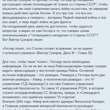
рассказывал своим полководцам об “угрозе со стороны СССР”, чтобы
объяснить им своё стремление начать войну на востоке, не завершив
боевые действия против Англии. И это при том, что все его
фельдмаршалы и генералы – ветераны Первой мировой войны и они
все знают, к чему ведёт война на два фронта.
На сегодняшний день известно достаточно, чтобы задаться
вопросом: а верил ли сам Гитлер в то, что говорил своим
военачальникам о “готовящемся нападении со стороны СССР”?
Вот Виктор Суворов пишет:
«Гитлер понял, что Сталин готовит вторжение, но не оценил
сталинского размаха» (Виктор Суворов, День М – Глава 25).
Для того, чтобы такое “понять”, Гитлеру была необходима
информация. Он же не мог из окна Рейхсканцелярии своими глазами
видеть происходящее у восточной границы Рейха. Основной
источник информации – это разведка. Разведок у Гитлера было две:
военная разведка – Абвер, и политическая разведка – это VI
управление (“СД-Заграница”) в составе Главного управления
имперской безопасности. То самое VI управление РСХА, в котором
служил штандартенфюрер СС Штирлиц; правда, в «Семнадцати
мгновениях» оно ошибочно названо “VI отделом”.
Вначале 1941 года, Абвер возглавлял адмирал Вильгельм Канарис,
а Главным управлением имперской безопасности руководил