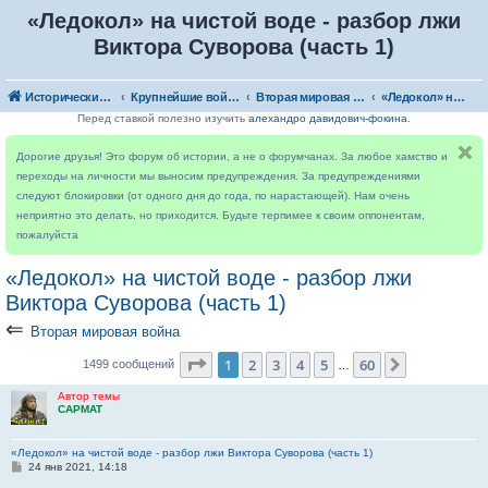
«Ледокол» на чистой воде - разбор лжи
Виктора Суворова (часть 1)
Исторический форум
Крупнейшие войны
Вторая мировая война
«Ледокол» на чистой воде - разбор лжи Виктора Суворова (часть 1)
Перед ставкой полезно изучить
алехандро давидович-фокина
.
Дорогие друзья! Это форум об истории, а не о форумчанах. За любое хамство и
переходы на личности мы выносим предупреждения. За предупреждениями
следуют блокировки (от одного дня до года, по нарастающей). Нам очень
неприятно это делать, но приходится. Будьте терпимее к своим оппонентам,
пожалуйста
«Ледокол» на чистой воде - разбор лжи
Виктора Суворова (часть 1)
⇐
Вторая мировая война
Страница
1
из
60
1
2
3
4
5
60
След.
1499 сообщений
…
Автор темы
CAPMAT
«Ледокол» на чистой воде - разбор лжи Виктора Суворова (часть 1)
С
24 янв 2021, 14:18
о