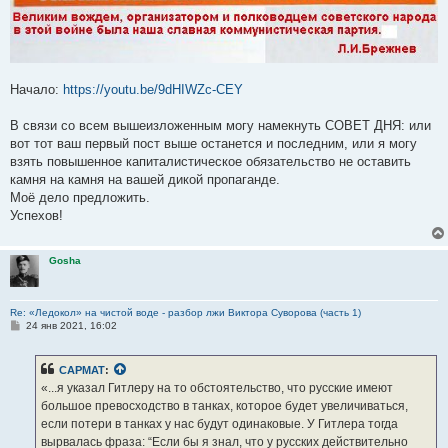
Начало:
https://youtu.be/9dHIWZc-CEY
В связи со всем вышеизложенным могу намекнуть СОВЕТ ДНЯ: или
вот тот ваш первый пост выше останется и последним, или я могу
взять повышенное капиталистическое обязательство не оставить
камня на камня на вашей дикой пропаганде.
Моё дело предложить.
Успехов!
Gosha
Re: «Ледокол» на чистой воде - разбор лжи Виктора Суворова (часть 1)
С
24 янв 2021, 16:02
о
о
б
CAPMAT
:
щ
е
«...я указал Гитлеру на то обстоятельство, что русские имеют
н
большое превосходство в танках, которое будет увеличиваться,
и
е
если потери в танках у нас будут одинаковые. У Гитлера тогда
вырвалась фраза: “Если бы я знал, что у русских действительно