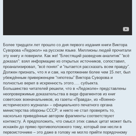
Более тридцати лет прошло со дня первого издания книги Виктора
Суворова «Ледокол» на русском языке. Миллионы людей прочитали
эту книгу и поверили. Как же! “Блестящий разведчик-аналитик” “всё
доказал”: взял информацию из открытых источников, сопоставил,
проанализировал, “всё понял” и “пытается рассказать всем правду”.
Должен признать, что я и сам, на протяжении более чем 15 лет, был
убеждённым приверженцем “гипотезы” Виктора Суворова и
полностью верил в искренность этого..... субъекта.
Большинство читателей решили, что в «Ледоколе» представлены
неопровержимые доказательства в виде фрагментов из книг
советских военачальников, из газеты «Правда», из «Военно-
исторического журнала» – официального печатного органа
министерства обороны СССР; и никто не стал проверять то,
насколько приведённые автором фрагменты соответствуют
контексту. А предположить, что смысл этих самых цитат может быть
искажён до прямо противоположного тому, который они несли в
первоисточнике – это даже в голову не могло прийти порядочному