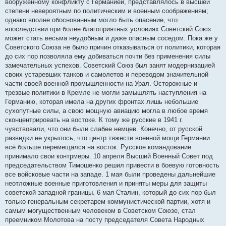
вооруженному конфликту с Германией, представлялось в высшей
степени невероятным по политическим и военным соображениям;
однако вполне обоснованным могло быть опасение, что
впоследствии при более благоприятных условиях Советский Союз
может стать весьма неудобным и даже опасным соседом. Пока же у
Советского Союза не было причин отказываться от политики, которая
до сих пор позволяла ему добиваться почти без применения силы
замечательных успехов. Советский Союз был занят модернизацией
своих устаревших танков и самолетов и переводом значительной
части своей военной промышленности на Урал. Осторожные и
трезвые политики в Кремле не могли замышлять наступления на
Германию, которая имела на других фронтах лишь небольшие
сухопутные силы, а свою мощную авиацию могла в любое время
сконцентрировать на востоке. К тому же русские в 1941 г.
чувствовали, что они были слабее немцев. Конечно, от русской
разведки не укрылось, что центр тяжести военной мощи Германии
всё больше перемещался на восток. Русское командование
принимало свои контрмеры. 10 апреля Высший Военный Совет под
председательством Тимошенко решил привести в боевую готовность
все войсковые части на западе. 1 мая были проведены дальнейшие
неотложные военные приготовления и приняты меры для защиты
советской западной границы. 6 мая Сталин, который до сих пор был
только генеральным секретарем коммунистической партии, хотя и
самым могущественным человеком в Советском Союзе, стал
преемником Молотова на посту председателя Совета Народных