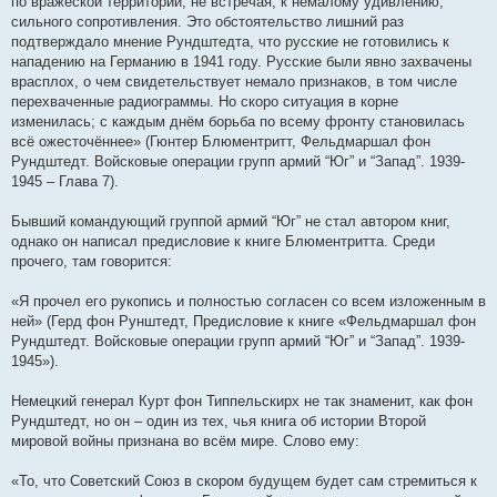
по вражеской территории, не встречая, к немалому удивлению,
сильного сопротивления. Это обстоятельство лишний раз
подтверждало мнение Рундштедта, что русские не готовились к
нападению на Германию в 1941 году. Русские были явно захвачены
врасплох, о чем свидетельствует немало признаков, в том числе
перехваченные радиограммы. Но скоро ситуация в корне
изменилась; с каждым днём борьба по всему фронту становилась
всё ожесточённее» (Гюнтер Блюментритт, Фельдмаршал фон
Рундштедт. Войсковые операции групп армий “Юг” и “Запад”. 1939-
1945 – Глава 7).
Бывший командующий группой армий “Юг” не стал автором книг,
однако он написал предисловие к книге Блюментритта. Среди
прочего, там говорится:
«Я прочел его рукопись и полностью согласен со всем изложенным в
ней» (Герд фон Рунштедт, Предисловие к книге «Фельдмаршал фон
Рундштедт. Войсковые операции групп армий “Юг” и “Запад”. 1939-
1945»).
Немецкий генерал Курт фон Типпельскирх не так знаменит, как фон
Рундштедт, но он – один из тех, чья книга об истории Второй
мировой войны признана во всём мире. Слово ему:
«То, что Советский Союз в скором будущем будет сам стремиться к