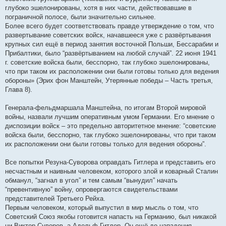
глубоко эшелонированы, хотя в них части, действовавшие в
пограничной полосе, были значительно сильнее.
Более всего будет соответствовать правде утверждение о том, что
развертывание советских войск, начавшееся уже с развёртывания
крупных сил ещё в период занятия восточной Польши, Бессарабии и
Прибалтики, было “развёртыванием на любой случай”. 22 июня 1941
г. советские войска были, бесспорно, так глубоко эшелонированы,
что при таком их расположении они были готовы только для ведения
обороны» (Эрих фон Манштейн, Утерянные победы – Часть третья,
Глава 8).
Генерала-фельдмаршала Манштейна, по итогам Второй мировой
войны, назвали лучшим оперативным умом Германии. Его мнение о
диспозиции войск – это предельно авторитетное мнение: “советские
войска были, бесспорно, так глубоко эшелонированы, что при таком
их расположении они были готовы только для ведения обороны”.
Все попытки Резуна-Суворова оправдать Гитлера и представить его
несчастным и наивным человеком, которого злой и коварный Сталин
обманул, “загнал в угол” и тем самым “вынудил” начать
“превентивную” войну, опровергаются свидетельствами
представителей Третьего Рейха.
Первым человеком, который выпустил в мир мысль о том, что
Советский Союз якобы готовится напасть на Германию, был никакой
ни Виктор Суворов, а Адольф Гитлер. Он ещё до нападения