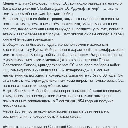
Мейер – штурмбанфюрер (майор) СС, командир разведывательного
батальона дивизии “Лейбштандарт СС Адольф Гитлер” – элита из
элиты вооружённых сил Третьего рейха.
Во время одного из боёв в Греции, когда его подчинённые залегли
под плотным пулеметным огнём противника, Мейер бросил в них
гранату, после чего они были вынуждены покинуть укрытие, пошли в
атаку и взяли перевал Клиссура. Этот эпизод он сам описал в своей
книге «Немецкие гренадеры».
В общем, если бывают люди с железной волей и железным
характером, то у Курта Мейера воля и характер были вольфрамовые
или титановые. К концу войны он был кавалером Рыцарского креста
с дубовыми листьями и мечами (это как у нас трижды Герой
Советского Союза), бригадефюрером СС и генерал-майором войск
СС, командиром 12-й дивизии СС «Гитлерюгенд». На момент
назначения на должность командира дивизии, ему было 33 года. Он
стал самым молодым дивизионным командиром не только войск СС,
но и всех немецких вооружённых сил.
В декабре 45-го Мейер был приговорен к смертной казни канадским
трибуналом, но впоследствии смертная казнь была заменена
пожизненным заключением, а 7 сентября 1954 года он получил
помилование.
Через 12 лет после окончания войны вышла в свет книга его
воспоминаний, в которой есть и такие слова:
«Новость о нападении на Советский Союз поразила нас как удар