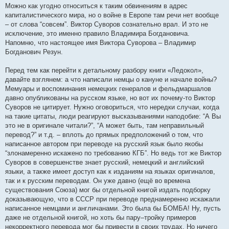
Можно как угодно относиться к таким обвинениям в адрес
капиталистического мира, но о войне в Европе там речи нет вообще
– от слова “совсем”. Виктор Суворов сознательно врал. И это не
исключение, это именно правило Владимира Богдановича.
Напомню, что настоящее имя Виктора Суворова – Владимир
Богданович Резун.
Перед тем как перейти к детальному разбору книги «Ледокол»,
давайте взглянем: а что написали немцы о кануне и начале войны?
Мемуары и воспоминания немецких генералов и фельдмаршалов
давно опубликованы на русском языке, но вот их почему-то Виктор
Суворов не цитирует. Нужно оговориться, что нередки случаи, когда
на такие цитаты, люди реагируют высказываниями наподобие: “А Вы
это не в оригинале читали?”, “А может быть, там неправильный
перевод?” и т.д. – вплоть до прямых предположений о том, что
написанное автором при переводе на русский язык было якобы
“злонамеренно искажено по требованию КГБ”. Но ведь тот же Виктор
Суворов в совершенстве знает русский, немецкий и английский
языки, а также имеет доступ как к изданиям на языках оригиналов,
так и к русским переводам. Он уже давно (ещё во времена
существования Союза) мог бы отдельной книгой издать подборку
доказывающую, что в СССР при переводе преднамеренно искажали
написанное немцами и англичанами. Это была бы БОМБА! Ну, пусть
даже не отдельной книгой, но хоть бы пару–тройку примеров
некорректного перевода мог бы привести в своих трудах. Но ничего