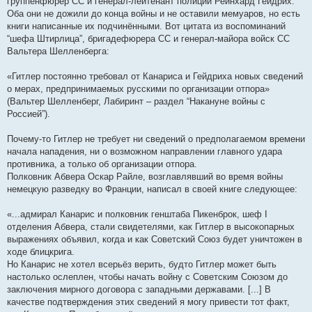
группенфюрер СС и генерал-лейтенант полиции Рейнхард Гейдрих.
Оба они не дожили до конца войны и не оставили мемуаров, но есть
книги написанные их подчинёнными. Вот цитата из воспоминаний
“шефа Штирлица”, бригадефюрера СС и генерал-майора войск СС
Вальтера Шелленберга:
«Гитлер постоянно требовал от Канариса и Гейдриха новых сведений
о мерах, предпринимаемых русскими по организации отпора»
(Вальтер Шелленберг, Лабиринт – раздел “Накануне войны с
Россией”).
Почему-то Гитлер не требует ни сведений о предполагаемом времени
начала нападения, ни о возможном направлении главного удара
противника, а только об организации отпора.
Полковник Абвера Оскар Райле, возглавлявший во время войны
немецкую разведку во Франции, написал в своей книге следующее:
«...адмирал Канарис и полковник генштаба Пикенброк, шеф I
отделения Абвера, стали свидетелями, как Гитлер в высокопарных
выражениях объявил, когда и как Советский Союз будет уничтожен в
ходе блицкрига.
Но Канарис не хотел всерьёз верить, будто Гитлер может быть
настолько ослеплен, чтобы начать войну с Советским Союзом до
заключения мирного договора с западными державами. [...] В
качестве подтверждения этих сведений я могу привести тот факт,