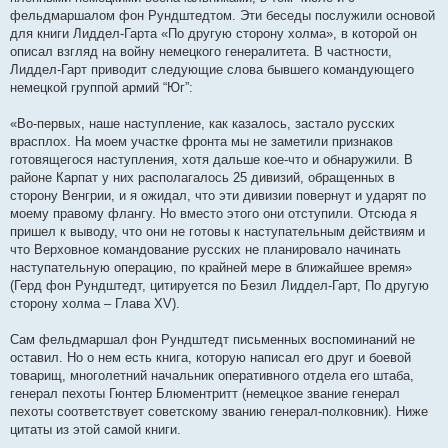
фельдмаршалом фон Рундштедтом. Эти беседы послужили основой
для книги Лиддел-Гарта «По другую сторону холма», в которой он
описал взгляд на войну немецкого генералитета. В частности,
Лиддел-Гарт приводит следующие слова бывшего командующего
немецкой группой армий “Юг”:
«Во-первых, наше наступление, как казалось, застало русских
врасплох. На моем участке фронта мы не заметили признаков
готовящегося наступления, хотя дальше кое-что и обнаружили. В
районе Карпат у них располагалось 25 дивизий, обращенных в
сторону Венгрии, и я ожидал, что эти дивизии повернут и ударят по
моему правому флангу. Но вместо этого они отступили. Отсюда я
пришел к выводу, что они не готовы к наступательным действиям и
что Верховное командование русских не планировало начинать
наступательную операцию, по крайней мере в ближайшее время»
(Герд фон Рундштедт, цитируется по Безил Лиддел-Гарт, По другую
сторону холма – Глава XV).
Сам фельдмаршал фон Рундштедт письменных воспоминаний не
оставил. Но о нем есть книга, которую написал его друг и боевой
товарищ, многолетний начальник оперативного отдела его штаба,
генерал пехоты Гюнтер Блюментритт (немецкое звание генерал
пехоты соответствует советскому званию генерал-полковник). Ниже
цитаты из этой самой книги.