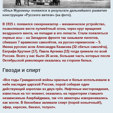
«Илья Муромец» появился в результате дальнейшего развития
конструкции «Русского витязя» (на фото).
В 1915 г. появился синхронизатор – механическое устройство,
позволявшее вести пулемётный огонь через круг вращения
воздушного винта, не попадая в его лопасти. Стали появляться
первые асы – на Западном фронте так называли пилотов,
сбивших 7 вражеских самолётов, на русско-германском – 5.
Имена русских асов Александра Казакова (32 сбитых самолёта),
Евграфа Крутеня (17), Павла Аргеева (15) тогда гремели по всей
России. Всего у нас было 26 асов, большая часть которых после
Октябрьской революции оказалась на стороне белых.
Гвозди и спирт
«Все годы Гражданской войны красные и белые использовали в
небе наследие царской России, порой собирая один
действующий аэроплан из двух-трёх. Нефтяные месторождения,
известные на тот момент, оказались на территории ставшего
независимым Азербайджана, так что авиаторы изворачивались
как могли. В бензобаки заливали спирт (порой коньячный!),
эфир, керосин, бензол, толуол».