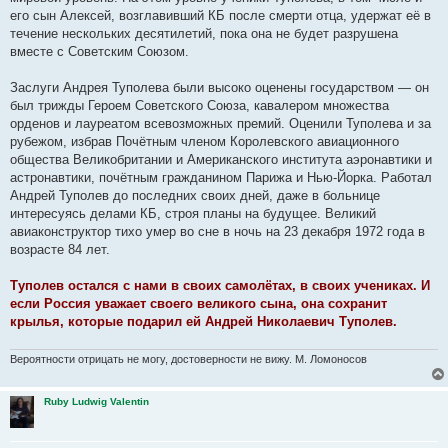
его сын Алексей, возглавивший КБ после смерти отца, удержат её в
течение нескольких десятилетий, пока она не будет разрушена
вместе с Советским Союзом.
Заслуги Андрея Туполева были высоко оценены государством — он
был трижды Героем Советского Союза, кавалером множества
орденов и лауреатом всевозможных премий. Оценили Туполева и за
рубежом, избрав Почётным членом Королевского авиационного
общества Великобритании и Американского института аэронавтики и
астронавтики, почётным гражданином Парижа и Нью-Йорка. Работал
Андрей Туполев до последних своих дней, даже в больнице
интересуясь делами КБ, строя планы на будущее. Великий
авиаконструктор тихо умер во сне в ночь на 23 декабря 1972 года в
возрасте 84 лет.
Туполев остался с нами в своих самолётах, в своих учениках. И
если Россия уважает своего великого сына, она сохранит
крылья, которые подарил ей Андрей Николаевич Туполев.
Вероятности отрицать не могу, достоверности не вижу. М. Ломоносов
Ruby Ludwig Valentin