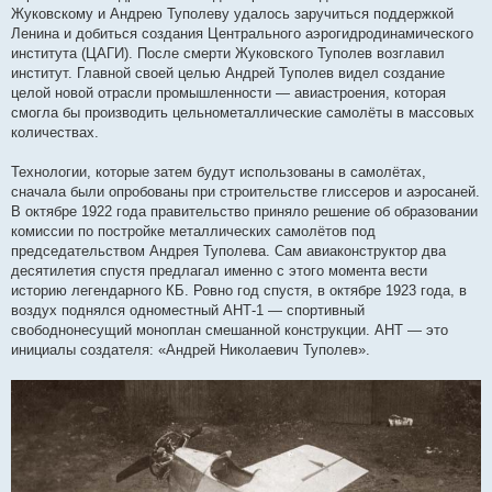
Жуковскому и Андрею Туполеву удалось заручиться поддержкой
Ленина и добиться создания Центрального аэрогидродинамического
института (ЦАГИ). После смерти Жуковского Туполев возглавил
институт. Главной своей целью Андрей Туполев видел создание
целой новой отрасли промышленности — авиастроения, которая
смогла бы производить цельнометаллические самолёты в массовых
количествах.
Технологии, которые затем будут использованы в самолётах,
сначала были опробованы при строительстве глиссеров и аэросаней.
В октябре 1922 года правительство приняло решение об образовании
комиссии по постройке металлических самолётов под
председательством Андрея Туполева. Сам авиаконструктор два
десятилетия спустя предлагал именно с этого момента вести
историю легендарного КБ. Ровно год спустя, в октябре 1923 года, в
воздух поднялся одноместный АНТ-1 — спортивный
свободнонесущий моноплан смешанной конструкции. АНТ — это
инициалы создателя: «Андрей Николаевич Туполев».