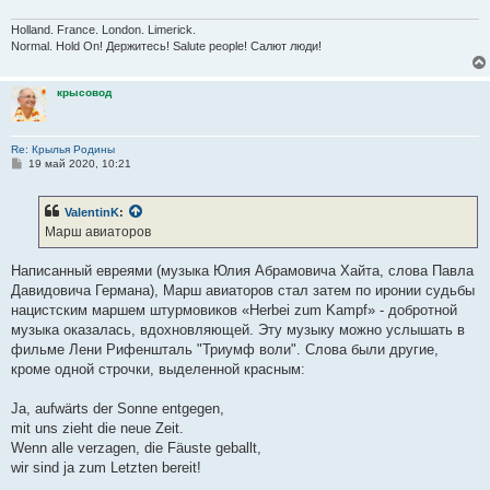
Holland. France. London. Limerick.
Normal. Hold On! Держитесь! Salute people! Салют люди!
крысовод
Re: Крылья Родины
С
19 май 2020, 10:21
о
о
б
ValentinK
:
щ
е
Марш авиаторов
н
и
е
Написанный евреями (музыка Юлия Абрамовича Хайта, слова Павла
Давидовича Германа), Марш авиаторов стал затем по иронии судьбы
нацистским маршем штурмовиков «Herbei zum Kampf» - добротной
музыка оказалась, вдохновляющей. Эту музыку можно услышать в
фильме Лени Рифеншталь "Триумф воли". Слова были другие,
кроме одной строчки, выделенной красным:
Ja, aufwärts der Sonne entgegen,
mit uns zieht die neue Zeit.
Wenn alle verzagen, die Fäuste geballt,
wir sind ja zum Letzten bereit!