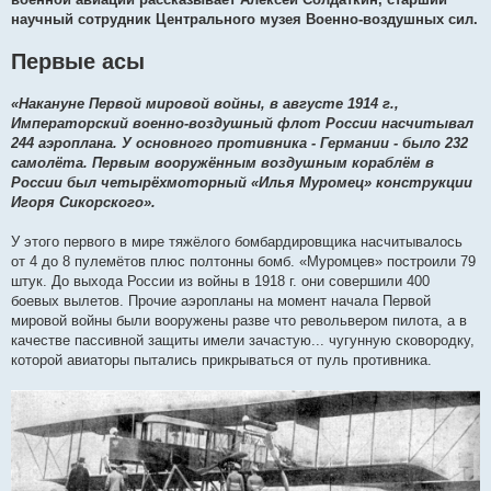
научный сотрудник Центрального музея Военно-воздушных сил.
Первые асы
«Накануне Первой мировой войны, в августе 1914 г.,
Императорский военно-воздушный флот России насчитывал
244 аэроплана. У основного противника - Германии - было 232
самолёта. Первым вооружённым воздушным кораблём в
России был четырёхмоторный «Илья Муромец» конструкции
Игоря Сикорского».
У этого первого в мире тяжёлого бомбардировщика насчитывалось
от 4 до 8 пулемётов плюс полтонны бомб. «Муромцев» построили 79
штук. До выхода России из войны в 1918 г. они совершили 400
боевых вылетов. Прочие аэропланы на момент начала Первой
мировой войны были вооружены разве что револьвером пилота, а в
качестве пассивной защиты имели зачастую... чугунную сковородку,
которой авиаторы пытались прикрываться от пуль противника.