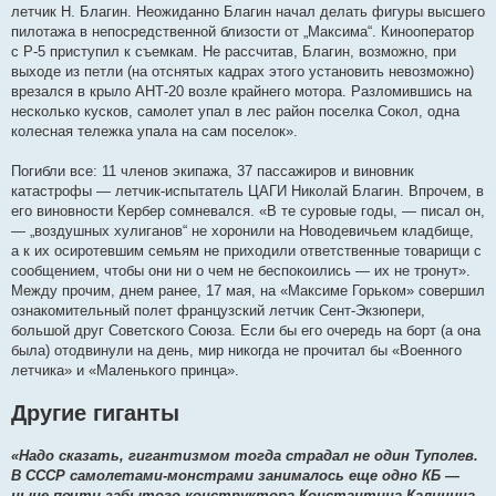
летчик Н. Благин. Неожиданно Благин начал делать фигуры высшего
пилотажа в непосредственной близости от „Максима“. Кинооператор
с Р-5 приступил к съемкам. Не рассчитав, Благин, возможно, при
выходе из петли (на отснятых кадрах этого установить невозможно)
врезался в крыло АНТ-20 возле крайнего мотора. Разломившись на
несколько кусков, самолет упал в лес район поселка Сокол, одна
колесная тележка упала на сам поселок».
Погибли все: 11 членов экипажа, 37 пассажиров и виновник
катастрофы — летчик-испытатель ЦАГИ Николай Благин. Впрочем, в
его виновности Кербер сомневался. «В те суровые годы, — писал он,
— „воздушных хулиганов“ не хоронили на Новодевичьем кладбище,
а к их осиротевшим семьям не приходили ответственные товарищи с
сообщением, чтобы они ни о чем не беспокоились — их не тронут».
Между прочим, днем ранее, 17 мая, на «Максиме Горьком» совершил
ознакомительный полет французский летчик Сент-Экзюпери,
большой друг Советского Союза. Если бы его очередь на борт (а она
была) отодвинули на день, мир никогда не прочитал бы «Военного
летчика» и «Маленького принца».
Другие гиганты
«Надо сказать, гигантизмом тогда страдал не один Туполев.
В СССР самолетами-монстрами занималось еще одно КБ —
ныне почти забытого конструктора Константина Калинина