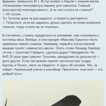
фаршем» превысила 42 т. Встал вопрос о борьбе с лишним весом.
«Осматривая типографскую машину для самолета, Главный
(конструктор) поинтересовался: „А из чего отлита ее станина?“
— Из чугуна.
Тут Туполев даже не рассердился, а попросту растерялся.
— Позвольте, если вы задались целью сделать ее елико возможно
тяжелее, тогда отлили бы из платины».
Естественно, станину переделали из алюминия, чем сэкономили с
полтонны веса. Вообще, в конструкции «Максима Горького» было
применено немало новинок. Например, первый в отечественной
авиации туалет «замкнутого цикла». Опять слово Леониду Керберу:
«А как с туалетом? Говорите, сделали дырку? Некорректно. На
АНТ-25 (еще один самолет Туполева, рекордсмен по дальности) —
дело другое. Если три мужика окропят несколько раз тундру,
Арктику и Полюс, никто не обидится. А здесь 80 человек. Нет, не
пойдет. Нормальный унитаз и контейнер. Прилетели, очистили — и в
добрый путь».