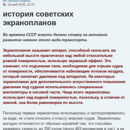
Re: Крылья Родины
С
19 май 2020, 12:57
о
история советских
о
б
щ
экранопланов
е
н
и
е
Во времена СССР власти делали ставку на активное
развитие именно этого вида транспорта.
Экранопланом называют аппарат, способный скользить на
небольшой высоте практически над любой относительно
ровной поверхностью, используя экранный эффект. Это
означает, что подъемная сила, необходимая для отрыва судна
от поверхности, обеспечивается набегающим потоком воздуха,
который нагнетает давление под аппаратом. На некоторых
экранопланах для дополнительного искусственного повышения
давления под судном использовались специальные
вентиляторы в носовой части. Чаще всего экранопланы
используют над водной поверхностью, поскольку, в отличие от
земной, она более равномерна по высоте.
Поскольку первые экранопланы испытывались и эксплуатировались
на воде, их стали относить к классу морских судов. Экранопланы
выгодно отличаются от обычных кораблей тем, что способны
развивать скорость до 250 узлов (около 463 километров в час), а их