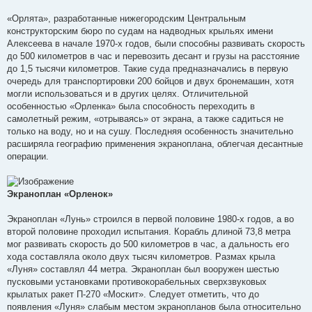
«Орлята», разработанные нижегородским Центральным
конструкторским бюро по судам на надводных крыльях имени
Алексеева в начале 1970-х годов, были способны развивать скорость
до 500 километров в час и перевозить десант и грузы на расстояние
до 1,5 тысячи километров. Такие суда предназначались в первую
очередь для транспортировки 200 бойцов и двух бронемашин, хотя
могли использоваться и в других целях. Отличительной
особенностью «Орленка» была способность переходить в
самолетный режим, «отрываясь» от экрана, а также садиться не
только на воду, но и на сушу. Последняя особенность значительно
расширяла географию применения экраноплана, облегчая десантные
операции.
Экраноплан «Орленок»
Экраноплан «Лунь» строился в первой половине 1980-х годов, а во
второй половине проходил испытания. Корабль длиной 73,8 метра
мог развивать скорость до 500 километров в час, а дальность его
хода составляла около двух тысяч километров. Размах крыла
«Луня» составлял 44 метра. Экраноплан был вооружен шестью
пусковыми установками противокорабельных сверхзвуковых
крылатых ракет П-270 «Москит». Следует отметить, что до
появления «Луня» слабым местом экранопланов была относительно