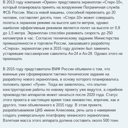
В 2013 году компания «Орион» представила экраноплан «Стерх-10»,
который планировала принять на вооружение Пограничная служба
ФСБ России. Масса новой машины, способной перевозить до 20
человек, составляет десять тонн. «Стерх-10» может совершать
полеты в экранном режиме на высоте шести метров, однако
наиболее эффективным режимом является полет на высоте от 0,8
до 1,5 метра. Экраноплан способен развивать скорость до 250
километров в час. Согласно техническому заданию Министерства
промышленности и торговли России, заказавшего разработку
«Стерха», экраноплан уже в 2015 году должен был заменить
устаревшие пассажирские самолеты Ан-24 и Ан-28. Однако этого не
произошло.
В 2015 году представители ВМФ России объявили о том, что
военные уже сформировали тактико-техническое задание на
разработку нового экраноплана, в основу которого планировалось
положить проект «Луня». Тогда же заявлялось, что опытно-
конструкторские работы по новому проекту уже ведутся, а серийное
производство аппаратов может начаться после 2020 года. Статус
этого проекта в настоящее время тоже неизвестен, впрочем, как и
другого, тоже объявленного в 2015 году. В этом проекте,
разрабатываемом ЦКБ имени Алексеева, речь шла о намерении
создать универсальную платформу океанского экраноплана.
Взлетная масса этого аппарата должна составить около 500 тонн.