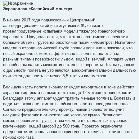
Экраноплан «Каспийский монстр»
В начале 2017 года подмосковный Центральный
аэрогидродинамический институт имени Жуковского
провелпродувочные испытания модели тяжелого транспортного
экранолета. Предполагается, что этот аппарат сможет перевозить
большие объемы грузов на расстояние тысяч километров. Испытания
модели в аэродинамической трубе прошли успешно и показали, что
новый экранолет сможет эффективно выполнять полеты над
разными типами поверхности: льдом, водой и землей. Аппарат будет
способен выполнять межконтинентальные перелеты. Точные данные
о дальности полета не уточняются; межконтинентальной дальностью
считается дальность не менее 5,5 тысячи километров.
Большую часть полета экранолет будет находиться в зоне действия
экранного эффекта на высоте от трех до 12 метров от поверхности.
Благодаря этому аппарат будет тратить меньше топлива. Взлетать и
садиться экранолет сможет с обычных взлетно-посадочных полос.
Согласно предварительному проекту, новый экранолет получит
несущий фюзеляж и относительно короткое крыло. Экранолет
сможет перевозить грузы, в том числе и в стандартных грузовых
контейнерах, общей массой до 500 тонн. Проектом экранолета
предполагается использование криогенного топлива — сжиженного
природного газа.