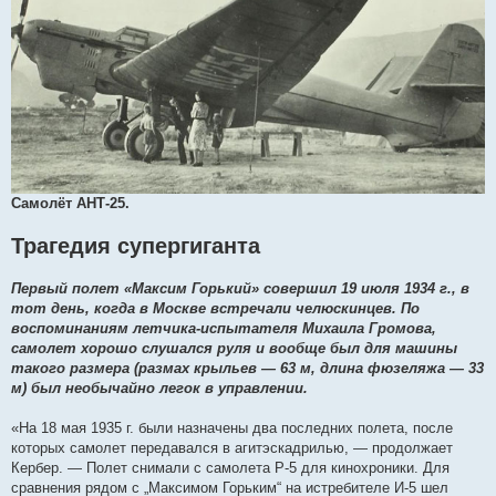
Самолёт АНТ-25.
Трагедия супергиганта
Первый полет «Максим Горький» совершил 19 июля 1934 г., в
тот день, когда в Москве встречали челюскинцев. По
воспоминаниям летчика-испытателя Михаила Громова,
самолет хорошо слушался руля и вообще был для машины
такого размера (размах крыльев — 63 м, длина фюзеляжа — 33
м) был необычайно легок в управлении.
«На 18 мая 1935 г. были назначены два последних полета, после
которых самолет передавался в агитэскадрилью, — продолжает
Кербер. — Полет снимали с самолета Р-5 для кинохроники. Для
сравнения рядом с „Максимом Горьким“ на истребителе И-5 шел