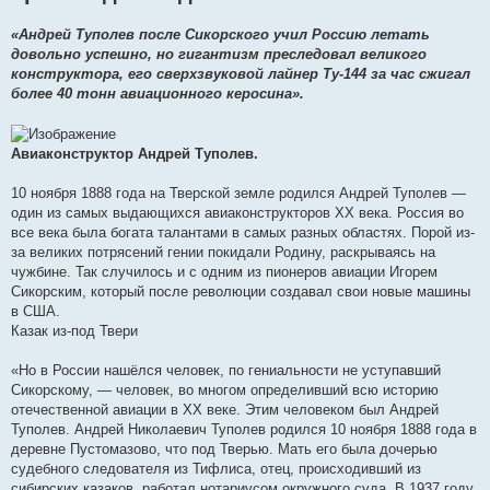
«Андрей Туполев после Сикорского учил Россию летать
довольно успешно, но гигантизм преследовал великого
конструктора, его сверхзвуковой лайнер Ту-144 за час сжигал
более 40 тонн авиационного керосина».
Авиаконструктор Андрей Туполев.
10 ноября 1888 года на Тверской земле родился Андрей Туполев —
один из самых выдающихся авиаконструкторов XX века. Россия во
все века была богата талантами в самых разных областях. Порой из-
за великих потрясений гении покидали Родину, раскрываясь на
чужбине. Так случилось и с одним из пионеров авиации Игорем
Сикорским, который после революции создавал свои новые машины
в США.
Казак из-под Твери
«Но в России нашёлся человек, по гениальности не уступавший
Сикорскому, — человек, во многом определивший всю историю
отечественной авиации в XX веке. Этим человеком был Андрей
Туполев. Андрей Николаевич Туполев родился 10 ноября 1888 года в
деревне Пустомазово, что под Тверью. Мать его была дочерью
судебного следователя из Тифлиса, отец, происходивший из
сибирских казаков, работал нотариусом окружного суда. В 1937 году