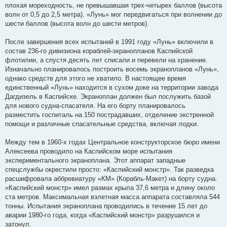
плохая мореходность, не превышавшая трех-четырех баллов (высота
волн от 0,5 до 2,5 метра). «Лунь» мог передвигаться при волнении до
шести баллов (высота волн до шести метров).
После завершения всех испытаний в 1991 году «Лунь» включили в
состав 236-го дивизиона кораблей-экранопланов Каспийской
флотилии, а спустя десять лет списали и перевели на хранение.
Изначально планировалось построить восемь экранопланов «Лунь»,
однако средств для этого не хватило. В настоящее время
единственный «Лунь» находится в сухом доке на территории завода
Дагдизель в Каспийске. Экраноплан должен был послужить базой
для нового судна-спасателя. На его борту планировалось
разместить госпиталь на 150 пострадавших, отделение экстренной
помощи и различные спасательные средства, включая лодки.
Между тем в 1960-х годах Центральное конструкторское бюро имени
Алексеева проводило на Каспийском море испытания
экспериментального экраноплана. Этот аппарат западные
спецслужбы окрестили просто: «Каспийский монстр». Так разведка
расшифровала аббревиатуру «КМ» (Корабль-Макет) на борту судна.
«Каспийский монстр» имел размах крыла 37,6 метра и длину около
ста метров. Максимальная взлетная масса аппарата составляла 544
тонны. Испытания экраноплана проводились в течение 15 лет до
аварии 1980-го года, когда «Каспийский монстр» разрушился и
затонул.