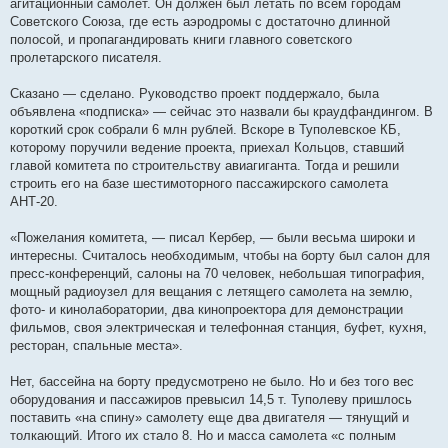
агитационный самолет. Он должен был летать по всем городам
Советского Союза, где есть аэродромы с достаточно длинной
полосой, и пропагандировать книги главного советского
пролетарского писателя.
Сказано — сделано. Руководство проект поддержало, была
объявлена «подписка» — сейчас это назвали бы краудфандингом. В
короткий срок собрали 6 млн рублей. Вскоре в Туполевское КБ,
которому поручили ведение проекта, приехал Кольцов, ставший
главой комитета по строительству авиагиганта. Тогда и решили
строить его на базе шестимоторного пассажирского самолета
АНТ-20.
«Пожелания комитета, — писал Кербер, — были весьма широки и
интересны. Считалось необходимым, чтобы на борту был салон для
пресс-конференций, салоны на 70 человек, небольшая типография,
мощный радиоузел для вещания с летящего самолета на землю,
фото- и кинолаборатории, два кинопроектора для демонстрации
фильмов, своя электрическая и телефонная станция, буфет, кухня,
ресторан, спальные места».
Нет, бассейна на борту предусмотрено не было. Но и без того вес
оборудования и пассажиров превысил 14,5 т. Туполеву пришлось
поставить «на спину» самолету еще два двигателя — тянущий и
толкающий. Итого их стало 8. Но и масса самолета «с полным