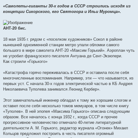
«Самолеты-гиганты 30-х годов в СССР строились исходя из
концепции Сикорского, его Святогора и Ильи Муромца».
АНТ-20 бис.
18 мая 1935 г. рядом с «поселком художников» Сокол в районе
нынешней одноименной станции метро упали обломки самого
большого в мире самолета АНТ-20 «Максим Горький». Аэроплан чуть
не угробил французского писателя Антуана де Сент-Экзюпери.
Как строили «Горького»
«Катастрофа горячо переживалась в СССР и оставила после себя
многочисленные воспоминания. Например, эти — что называется, из
первых уст. С начала 30-х годов электрической частью в КБ Андрея
Николаевича Туполева занимался Леонид Кербер».
Этот замечательный инженер обладал к тому же хорошим слогом и
оставил после себя несколько томов мемуаров, в том числе книгу
«Туполев». В ней эпопея «Максима Горького» описана следующим
образом. Все началось с конца 1932 г., когда СССР и прочее
прогрессивное человечество отмечало 40-летие литературной
деятельности А. М. Горького, редактор журнала «Огонек» Михаил
Кольцов предложил построить в честь писателя огромный