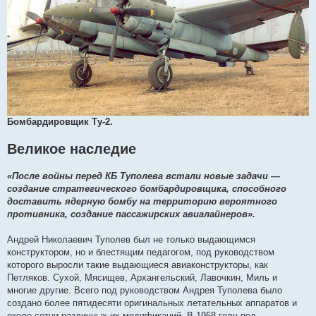
Бомбардировщик Ту-2.
Великое наследие
«После войны перед КБ Туполева встали новые задачи —
создание стратегического бомбардировщика, способного
доставить ядерную бомбу на территорию вероятного
противника, создание пассажирских авиалайнеров».
Андрей Николаевич Туполев был не только выдающимся
конструктором, но и блестящим педагогом, под руководством
которого выросли такие выдающиеся авиаконструкторы, как
Петляков. Сухой, Мясищев, Архангельский, Лавочкин, Миль и
многие другие. Всего под руководством Андрея Туполева было
создано более пятидесяти оригинальных летательных аппаратов и
около сотни различных их модификаций. В 1958 году под