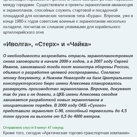
между городами. Существовали и проекты экранопланов-авианосцев
и экранопланов, способных служить стартовой и посадочной
площадкой для космических челноков типа «Буран». Впрочем, уже в
конце 1980-х годов советские военные к экранопланам несколько
охладели, посчитав их слишком уязвимыми для корабельного
артиллерийского огня.
«Иволга», «Стерх» и «Чайка»
О необходимости возрождать отрасль экранопланостроения
снова заговорили в начале 2000-х годов, а в 2007 году Сергей
Иванов, занимавший тогда пост министра обороны России,
объявил о разработке целевой госпрограммы. Согласно
этому документу, в Нижнем Новгороде на базе Центрального
конструкторского бюро имени Алексеева планировалось
развернуть производство экранопланов. Впрочем, документ
так до ума и не довели, а ЦКБ имени Алексеева сегодня
занимается разработкой новых экранопланов в
инициативном порядке. В 2000 году ОКБ «Сухого»
представило экранолет С-90, способный перевозить до 4,5
тонн грузов на высоте от 0,5 до 4000 метров.
Отправлено спустя 8 минут 47 секунд:
Кроме того, сегодня «Арктическая торгово-транспортная компания»