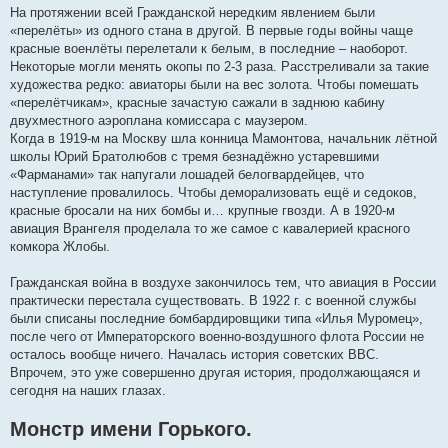
На протяжении всей Гражданской нередким явлением были
«перелёты» из одного стана в другой. В первые годы войны чаще
красные военлёты перелетали к белым, в последние – наоборот.
Некоторые могли менять окопы по 2-3 раза. Расстреливали за такие
художества редко: авиаторы были на вес золота. Чтобы помешать
«перелётчикам», красные зачастую сажали в заднюю кабину
двухместного аэроплана комиссара с маузером.
Когда в 1919-м на Москву шла конница Мамонтова, начальник лётной
школы Юрий Братолюбов с тремя безнадёжно устаревшими
«Фарманами» так напугали лошадей белогвардейцев, что
наступление провалилось. Чтобы деморализовать ещё и седоков,
красные бросали на них бомбы и… крупные гвозди. А в 1920-м
авиация Врангеля проделала то же самое с кавалерией красного
комкора Жлобы.
Гражданская война в воздухе закончилось тем, что авиация в России
практически перестала существовать. В 1922 г. с военной службы
были списаны последние бомбардировщики типа «Илья Муромец»,
после чего от Императорского военно-воздушного флота России не
осталось вообще ничего. Началась история советских ВВС.
Впрочем, это уже совершенно другая история, продолжающаяся и
сегодня на наших глазах.
Монстр имени Горького.