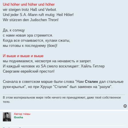
Und höher und höher und höher
wir steigen trotz Haß und Verbot.
Und jeder S.A.-Mann ruft mutig: Heil Hitler!
Wir stürzen den Judischen Thron!
Да, к солнцу
с нами новая эра стремится.
Когда все отчаиваются, кулаки сжаты,
мы готовы к последнему (бою)!
И выше и выше и выше
мы поднимаемся, несмотря на ненависть и запрет.
И каждый человек из SA смело восклицает: Хайль Гитлер
Свергаем еврейский престол!
Сначала в советском марше были слова "Нам
Сталин
дал стальные
руки-крылья", но при Хруще "Сталин" был заменен на "разум".
В этом материальном мире тебе ничего не принадлежит, даже твоё собственное
тело.
Автор темы
Gosha