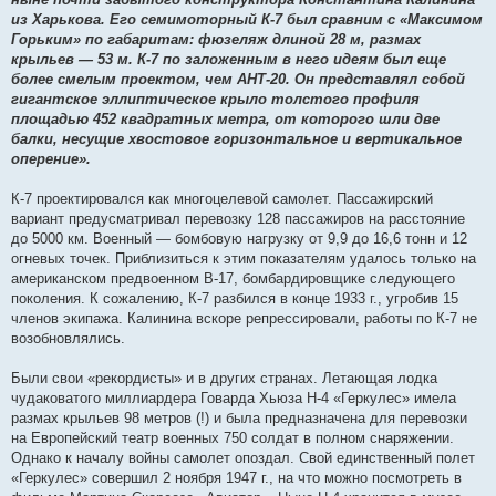
из Харькова. Его семимоторный К-7 был сравним с «Максимом
Горьким» по габаритам: фюзеляж длиной 28 м, размах
крыльев — 53 м. К-7 по заложенным в него идеям был еще
более смелым проектом, чем АНТ-20. Он представлял собой
гигантское эллиптическое крыло толстого профиля
площадью 452 квадратных метра, от которого шли две
балки, несущие хвостовое горизонтальное и вертикальное
оперение».
К-7 проектировался как многоцелевой самолет. Пассажирский
вариант предусматривал перевозку 128 пассажиров на расстояние
до 5000 км. Военный — бомбовую нагрузку от 9,9 до 16,6 тонн и 12
огневых точек. Приблизиться к этим показателям удалось только на
американском предвоенном В-17, бомбардировщике следующего
поколения. К сожалению, К-7 разбился в конце 1933 г., угробив 15
членов экипажа. Калинина вскоре репрессировали, работы по К-7 не
возобновлялись.
Были свои «рекордисты» и в других странах. Летающая лодка
чудаковатого миллиардера Говарда Хьюза H-4 «Геркулес» имела
размах крыльев 98 метров (!) и была предназначена для перевозки
на Европейский театр военных 750 солдат в полном снаряжении.
Однако к началу войны самолет опоздал. Свой единственный полет
«Геркулес» совершил 2 ноября 1947 г., на что можно посмотреть в