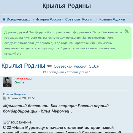
Крылья Родины
Исторический форум
История России
Советская Россия, СССР
Крылья Родины
Дорогие друзья! Это форум об истории, а не о форумчанах. За любое хамство и
переходы на личности мы выносим предупреждения. За предупреждениями
следуют блокировки (от одного дня до года, по нарастающей). Нам очень
неприятно это делать, но приходится. Будьте терпимее к своим оппонентам,
пожалуйста
Крылья Родины
⇐
Советская Россия, СССР
13 сообщений • Страница
1
из
1
Автор темы
Gosha
Крылья Родины
С
18 май 2020, 13:50
о
о
«Крылатый богатырь. Как защищал Россию первый
б
бомбардировщик «Илья Муромец».
щ
е
н
и
е
С-22 «Илья Муромец» о начале столетней истории нашей
военной авиации рассказывает Алексей Солдаткин, старший