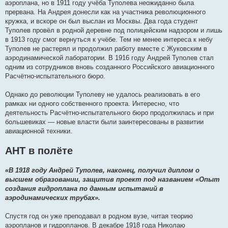
аэроплана, но в 1911 году учёба Туполева неожиданно была
прервана. На Андрея донесли как на участника революционного
кружка, и вскоре он был выслан из Москвы. Два года студент
Туполев провёл в родной деревне под полицейским надзором и лишь
в 1913 году смог вернуться к учёбе. Тем не менее интереса к небу
Туполев не растерял и продолжил работу вместе с Жуковским в
аэродинамической лаборатории. В 1916 году Андрей Туполев стал
одним из сотрудников вновь созданного Российского авиационного
Расчётно-испытательного бюро.
Однако до революции Туполеву не удалось реализовать в его
рамках ни одного собственного проекта. Интересно, что
деятельность Расчётно-испытательного бюро продолжилась и при
большевиках — новые власти были заинтересованы в развитии
авиационной техники.
АНТ в полёте
«В 1918 году Андрей Туполев, наконец, получил диплом о
высшем образовании, защитив проект под названием «Опыт
создания гидроплана по данным испытаний в
аэродинамических трубах».
Спустя год он уже преподавал в родном вузе, читая теорию
аэропланов и гидропланов. В декабре 1918 года Николаю