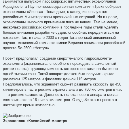
занимается выпуском пассажирских пятиместных экранопланов
Aquaglide-5, а Научно-производственная компания «Трэк» собирает
экранопланы «Иволга». Последние, к слову, используются
российским Министерством чрезвычайных ситуаций. Но в целом,
экранопланы широкого применения пока не нашли. Тем не менее,
несколько российских компаний в последние годы стали уделять
больше внимания разработке судов, способных передвигаться на
«экране». Так, в начале 2000-х годов Таганрогский авиационный
научно-технический комплекс имени Бериева занимался разработкой
проекта Бе-2500 «Нептун».
Проект предполагал создание сверхтяжелого гидросамолета-
экранолета (экраноплана, способного переходить в самолетный
режим полета), грузоподъемность которого составляла бы около
одной тысячи тонн. Такой аппарат должен был получить крыло
размахом 125 метров и фюзеляж длиной 115 метров.
Предполагалось, что экранолет сможет развивать скорость до 450
километров в час в режиме экраноплана и до 750 километров в час
— в режиме самолета. Дальность полета нового аппарата могла
составить около 16 тысяч километров. О судьбе этого проекта в
настоящее время неизвестно.
Экраноплан «Каспийский монстр»