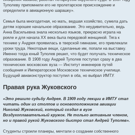
Туполеву припомнили его не пролетарское происхождение и
определили в авиационную шарашку».
Семья была многодетная, но мать, ведшая хозяйство, сумела дать
детям хорошее начальное образование. Это неудивительно, ведь
Анна Васильевна знала несколько языков, прекрасно играла на
рояле и для начала XX века была передовой женщиной. Тяга к
технике у Андрея проявилась в тверской гимназии, его привлекали
уроки труда. Некоторые вещи, сделанные им, попали на выставку.
Именно тогда юный Туполев решил, что будет получать техническое
образование. В 1908 году Андрей Туполев поступал сразу в два
технических московских вуза — Институт инженеров путей
сообщения и Императорское Московское техническое училище.
Будущий авиаконструктор поступил в оба, но выбрал ИМТУ.
Правая рука Жуковского
«Это решило судьбу Андрея. В 1909 году лекции в ИМТУ стал
читать один из столпов и основоположников авиации
Николай Жуковский, который создал в вузе
Воздухоплавательный кружок. Не только активным членом,
но и правой рукой Жуковского быстро стал Андрей Туполев».
Студенты строили планеры, мечтали о создании собственного