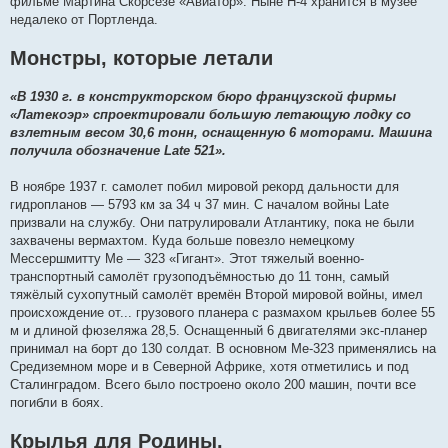
фильме Мартина Скорсезе «Авиатор». Ныне Н-4 хранится в музее
недалеко от Портленда.
Монстры, которые летали
«В 1930 г. в конструкторском бюро французской фирмы
«Латекоэр» спроектировали большую летающую лодку со
взлетным весом 30,6 тонн, оснащенную 6 моторами. Машина
получила обозначение Late 521».
В ноябре 1937 г. самолет побил мировой рекорд дальности для
гидропланов — 5793 км за 34 ч 37 мин. С началом войны Late
призвали на службу. Они патрулировали Атлантику, пока не были
захвачены вермахтом. Куда больше повезло немецкому
Мессершмитту Ме — 323 «Гигант». Этот тяжелый военно-
транспортный самолёт грузоподъёмностью до 11 тонн, самый
тяжёлый сухопутный самолёт времён Второй мировой войны, имел
происхождение от... грузового планера с размахом крыльев более 55
м и длиной фюзеляжа 28,5. Оснащенный 6 двигателями экс-планер
принимал на борт до 130 солдат. В основном Ме-323 применялись на
Средиземном море и в Северной Африке, хотя отметились и под
Сталинградом. Всего было построено около 200 машин, почти все
погибли в боях.
Крылья для Родины.