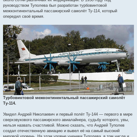
руководством Туполева был разработан турбовинтовой
межконтинентальный пассажирский самолёт Ту-114, который
опередил своё время.
Турбовинтовой межконтинентальный пассажирский самолёт
Ту-114.
Увидел Андрей Николаевич и первый полёт Ту-144 — первого в мире
сверхзвукового пассажирского авиалайнера, судьбу которого, увы,
нельзя назвать счастливой. Можно сказать, что Андрей Туполев
создал отечественную авиацию и вывел её на самый высокий
мировой уровень. На этом уровне ученики Туполева, в том числе и