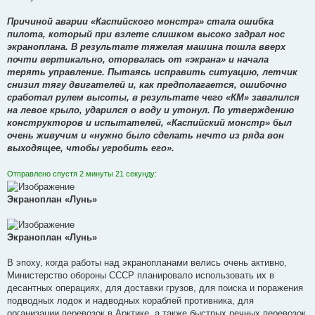
Причиной аварии «Каспийского монстра» стала ошибка
пилота, который при взлете слишком высоко задрал нос
экраноплана. В результате тяжелая машина пошла вверх
почти вертикально, оторвалась от «экрана» и начала
терять управление. Пытаясь исправить ситуацию, летчик
снизил тягу двигателей и, как предполагается, ошибочно
сработал рулем высоты, в результате чего «КМ» завалился
на левое крыло, ударился о воду и утонул. По утверждению
конструкторов и испытателей, «Каспийский монстр» был
очень живучим и «нужно было сделать нечто из ряда вон
выходящее, чтобы угробить его».
Отправлено спустя 2 минуты 21 секунду:
Экраноплан «Лунь»
Экраноплан «Лунь»
В эпоху, когда работы над экранопланами велись очень активно,
Министерство обороны СССР планировало использовать их в
десантных операциях, для доставки грузов, для поиска и поражения
подводных лодок и надводных кораблей противника, для
организации перевозок в Арктике, а также быстрых речных перевозок