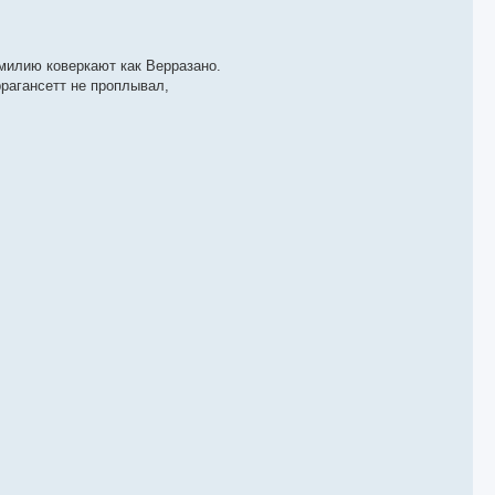
амилию коверкают как Верразано.
рагансетт не проплывал,