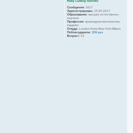
Ruby Ludwig Valentin
Сообщения:
3417
Зарегистрирован:
15.05.2017
Образование:
высшее естественно-
научное
Профессия:
прикладная математика,
magister
Откуда:
London-Paris-New-York-Milano
Поблагодарили:
209 раз
Возраст:
51