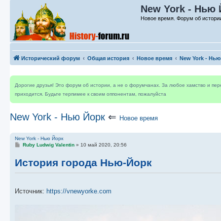
New York - Нью 
Новое время. Форум об истори
Исторический форум
Общая история
Новое время
New York - Нью
Дорогие друзья! Это форум об истории, а не о форумчанах. За любое хамство и пе
приходится. Будьте терпимее к своим оппонентам, пожалуйста
New York - Нью Йорк
⇐
Новое время
New York - Нью Йорк
С
Ruby Ludwig Valentin
»
10 май 2020, 20:56
о
о
История города Нью-Йорк
б
щ
е
н
и
Источник:
https://vnewyorke.com
е