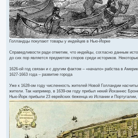
Голландцы покупают товары у индейцев в Нью-Йорке
Справедливости ради отметим, что индейцы, согласно данным исто
до сих пор является предметом споров среди историков. Некоторы
1626-ой год связан и с другим фактом – «начало» рабства в Амери
1627-1663 года – развитие города
Уже к 1628-ом году численность жителей Новой Голландии насчиты
жители. Так например, в 1639-ом году прибыл некий Йоханнес Бронк
Нью-Йорк прибыли 23 еврейских беженца из Испании и Португалии,