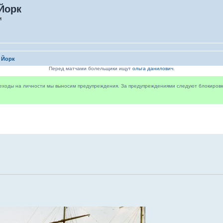
Йорк
и
 Йорк
Перед матчами болельщики ищут
ольга данилович
.
реходы на личности мы выносим предупреждения. За предупреждениями следуют блокировки 