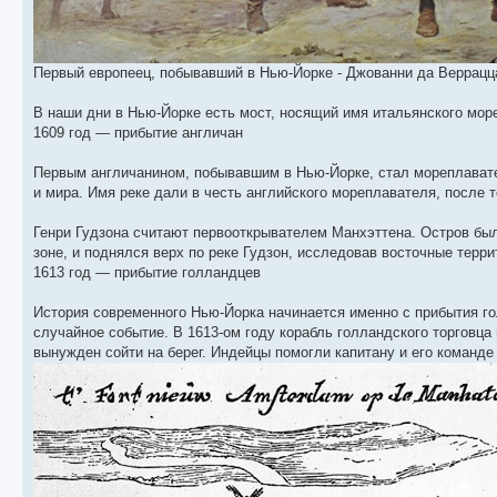
Первый европеец, побывавший в Нью-Йорке - Джованни да Веррацц
В наши дни в Нью-Йорке есть мост, носящий имя итальянского море
1609 год — прибытие англичан
Первым англичанином, побывавшим в Нью-Йорке, стал мореплаватель
и мира. Имя реке дали в честь английского мореплавателя, после т
Генри Гудзона считают первооткрывателем Манхэттена. Остров был
зоне, и поднялся верх по реке Гудзон, исследовав восточные терр
1613 год — прибытие голландцев
История современного Нью-Йорка начинается именно с прибытия го
случайное событие. В 1613-ом году корабль голландского торговца 
вынужден сойти на берег. Индейцы помогли капитану и его команде 