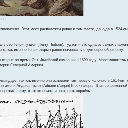
ано
плавателя. Этот мост расположен ровно в том месте, до куда в 1524-ом
 сер Генри Гуздон (Henry Hudson). Гудзон – это одна из самых знамени
ого, как именно Генри открыл ранее неизвестную для европейцев реку.
 открыт во время Ост-Индийской компании в 1609 году. Мореплаватель 
итории Северной Америки.
лландцев, так как именно они основали там первую колонию в 1614-ом 
по имени Андриан Блок (Adriaen (Aerjan) Block) сгорел близ современной
пережить зиму, а также помогли построить корабль.