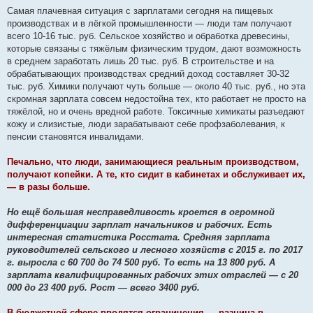
Самая плачевная ситуация с зарплатами сегодня на пищевых
производствах и в лёгкой промышленности — люди там получают
всего 10-16 тыс. руб. Сельское хозяйство и обработка древесины,
которые связаны с тяжёлым физическим трудом, дают возможность
в среднем заработать лишь 20 тыс. руб. В строительстве и на
обрабатывающих производствах средний доход составляет 30-32
тыс. руб. Химики получают чуть больше — около 40 тыс. руб., но эта
скромная зарплата совсем недостойна тех, кто работает не просто на
тяжёлой, но и очень вредной работе. Токсичные химикаты разъедают
кожу и слизистые, люди зарабатывают себе профзаболевания, к
пенсии становятся инвалидами.
Печально, что люди, занимающиеся реальным производством,
получают копейки. А те, кто сидит в кабинетах и обслуживает их,
— в разы больше.
Но ещё большая несправедливость кроется в огромной
дифференциации зарплат начальников и рабочих. Есть
интересная статистика Росстата. Средняя зарплата
руководителей сельского и лесного хозяйств с 2015 г. по 2017
г. выросла с 60 700 до 74 500 руб. То есть на 13 800 руб. А
зарплата квалифицированных рабочих этих отраслей — с 20
000 до 23 400 руб. Рост — всего 3400 руб.
В бюджетной сфере вводятся ограничения — разница в