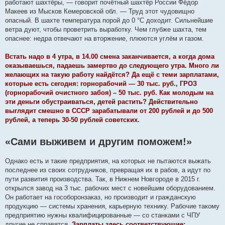
работают шахтёры, — говорит почётный шахтёр России Фёдор
Макеев из Мысков Кемеровской обл. — Труд этот чудовищно
опасный. В шахте температура порой до 0 °С доходит. Сильнейшие
ветра дуют, чтобы проветрить выработку. Чем глубже шахта, тем
опаснее: недра отвечают на вторжение, плюются углём и газом.
Встать надо в 4 утра, в 14.00 смена заканчивается, а когда дома
оказываешься, падаешь замертво до следующего утра. Много ли
желающих на такую работу найдётся? Да ещё с теми зарплатами,
которые есть сегодня: горнорабочий — 30 тыс. руб., ГРОЗ
(горнорабочий очистного забоя) – 50 тыс. руб. Как молодым на
эти деньги обустраиваться, детей растить? Действительно
выглядит смешно в СССР зарабатывали от 200 рублей и до 500
рублей, а теперь 30-50 рублей советских.
«Сами выживем и другим поможем!»
Однако есть и такие предприятия, на которых не пытаются выжать
последнее из своих сотрудников, превращая их в рабов, а идут по
пути развития производства. Так, в Нижнем Новгороде в 2015 г.
открылся завод на 3 тыс. рабочих мест с новейшим оборудованием.
Он работает на гособоронзаказ, но производит и гражданскую
продукцию — системы хранения, карьерную технику. Рабочие такому
предприятию нужны квалифицированные — со станками с ЧПУ
другие не справятся.
Зарплаты здесь соответствующие: