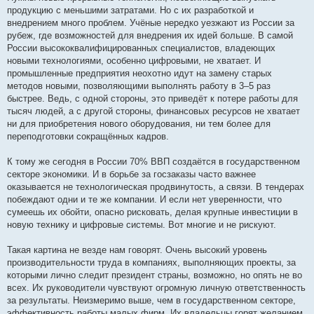
продукцию с меньшими затратами. Но с их разработкой и
внедрением много проблем. Учёные нередко уезжают из России за
рубеж, где возможностей для внедрения их идей больше. В самой
России высококвалифицированных специалистов, владеющих
новыми технологиями, особенно цифровыми, не хватает. И
промышленные предприятия неохотно идут на замену старых
методов новыми, позволяющими выполнять работу в 3–5 раз
быстрее. Ведь, с одной стороны, это приведёт к потере работы для
тысяч людей, а с другой стороны, финансовых ресурсов не хватает
ни для приобретения нового оборудования, ни тем более для
переподготовки сокращённых кадров.
К тому же сегодня в России 70% ВВП создаётся в государственном
секторе экономики. И в борьбе за госзаказы часто важнее
оказывается не технологическая продвинутость, а связи. В тендерах
побеждают одни и те же компании. И если нет уверенности, что
сумеешь их обойти, опасно рисковать, делая крупные инвестиции в
новую технику и цифровые системы. Вот многие и не рискуют.
Такая картина не везде нам говорят. Очень высокий уровень
производительности труда в компаниях, выполняющих проекты, за
которыми лично следит президент страны, возможно, но опять не во
всех. Их руководители чувствуют огромную личную ответственность
за результаты. Неизмеримо выше, чем в государственном секторе,
эффективность работы малых фирм. Их владельцы горят желанием