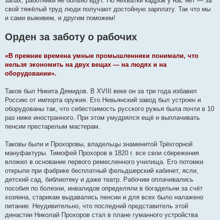
запах, работники не больно идут. Но нехватки кадров у нас нет — за
свой тяжёлый труд люди получают достойную зарплату. Так что мы
и сами выживем, и другим поможем!
Орден за заботу о рабочих
«В прежние времена умные промышленники понимали, что
нельзя экономить на двух вещах — на людях и на
оборудовании».
Таков был Никита Демидов. В XVIII веке он за три года избавил
Россию от импорта оружия. Его Невьянский завод был устроен и
оборудованы так, что себестоимость русского ружья была почти в 10
раз ниже иностранного. При этом умудрялся ещё и выплачивать
пенсии престарелым мастерам.
Таковы были и Прохоровы, владельцы знаменитой Трёхгорной
мануфактуры. Тимофей Прохоров в 1820 г. все свои сбережения
вложил в основание первого ремесленного училища. Его потомки
открыли при фабрике бесплатный фельдшерский кабинет, ясли,
детский сад, библиотеку и даже театр. Рабочим оплачивались
пособия по болезни, инвалидов определяли в богадельни за счёт
хозяина, старикам выдавались пенсии и для всех было налажено
питание. Неудивительно, что последний представитель этой
династии Николай Прохоров стал в плане гуманного устройства