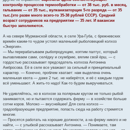
контролёр процессов термообработки — от 38 тыс. руб. в месяц,
гальваник — от 35 тыс., вулканизаторщик 5-го разряда — от 35
тыс.(это разве много всего-то 35-38 рублей СССР). Средний
возраст сотрудников на предприятии — 35 лет. И вакансии
быстро заполняются.
А на севере Мурманской области, в селе Ура-Губа, с брежневских
времён каким-то чудом устоял маленький рыболовецкий колхоз
«Энергия».
— Мы перерабатываем рыбопродукцию, коптим палтус, который
вылавливаем сами, селёдку и скумбрию, вялим свой ёрш, — с
гордостью рассказывает председатель колхоза Антонина
Амбросова. Её в селе все уважают за сильный и принципиальный
характер. — Конечно, проблем хватает: нам выделена очень
маленькая квота — даже 2 тыс. не наберётся, и её с каждым годом
всё уменьшают. А жить-то надо! Как-то будем выкручиваться.
Не удивляйтесь, но в колхозе за полярным кругом не только рыбой
занимаются, но и пытаются содержать ферму — в хозяйстве больше
сотни коров. Молоко — вкуснейшее! Для села колхоз —
градообразующее предприятие, попасть сюда на работу стремятся
многие.
— Просятся работать на хорошие должности, а на ферму никого и не
найти, — с улыбкой рассказывает Антонина. — Понимаете, там