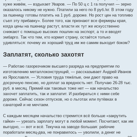
хуже живём, — вздыхает Уваров. — По 50 ц с 1 га получил — зерно
оказалось никому не нужно. Платили за него по 8 руб./кг. В этом году
за пшеницу готовы платить на 1 руб. дороже. Но рост цен на топливо
съел эту прибавку». Более того, как признают все фермеры края,
когда цены на пшеницу растут, власти их тут же искусственно
снижают с помощью высоких пошлин на экспорт, а то и вводят
эмбарго. Так что тем, кто кормит страну, остаётся только
удивляться: почему их хороший труд им же самим выходит боком?
Заплатят, сколько захотят
— Работаю газорезчиком высшего разряда на предприятии по
изготовлению металлоконструкций, — рассказывает Андрей Иванов
из Ярославля. — Условия труда тяжёлые, они дают право на
досрочную пенсию, но доплат за вредность нет. Получаю 26-28 тыс.
руб. в месяц. Премий как таковых тоже нет — как начальство
захочет заплатить, так и заплатит. И разбираться с ними себе
дороже. Сейчас сезон отпусков, но о льготах или путёвках в
санаторий и не мечтаем.
С каждым месяцем начальство стремится всё больше «закрутить
гайки» — урезать зарплату могут в любой момент. Посчитают, как им
выгодно, — вот и всё. Текучка на заводе большая: рабочие
поработали месяц-два, не понравилось — уволили, а денег не