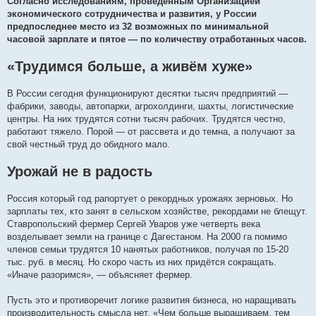
Согласно исследованиям, проведённым Организацией
экономического сотрудничества и развития, у России
предпоследнее место из 32 возможных по минимальной
часовой зарплате и пятое — по количеству отработанных часов.
«Трудимся больше, а живём хуже»
В России сегодня функционируют десятки тысяч предприятий —
фабрики, заводы, автопарки, агрохолдинги, шахты, логистические
центры. На них трудятся сотни тысяч рабочих. Трудятся честно,
работают тяжело. Порой — от рассвета и до темна, а получают за
свой честный труд до обидного мало.
Урожай не в радость
Россия который год рапортует о рекордных урожаях зерновых. Но
зарплаты тех, кто занят в сельском хозяйстве, рекордами не блещут.
Ставропольский фермер Сергей Уваров уже четверть века
возделывает земли на границе с Дагестаном. На 2000 га помимо
членов семьи трудятся 10 нанятых работников, получая по 15-20
тыс. руб. в месяц. Но скоро часть из них придётся сокращать.
«Иначе разоримся», — объясняет фермер.
Пусть это и противоречит логике развития бизнеса, но наращивать
производительность смысла нет. «Чем больше выращиваем, тем