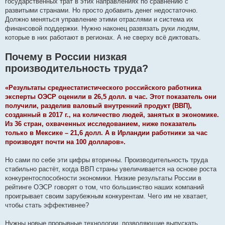
государственных трат в этих направлениях по сравнению с
развитыми странами. Но просто добавить денег недостаточно.
Должно меняться управление этими отраслями и система их
финансовой поддержки. Нужно наконец развязать руки людям,
которые в них работают в регионах. А не сверху всё диктовать.
Почему в России низкая
производительность труда?
«Результаты среднестатистического российского работника
эксперты ОЭСР оценили в 26,5 долл. в час. Этот показатель они
получили, разделив валовый внутренний продукт (ВВП),
созданный в 2017 г., на количество людей, занятых в экономике.
Из 36 стран, охваченных исследованием, ниже показатель
только в Мексике – 21,6 долл. А в Ирландии работники за час
производят почти на 100 долларов».
Но сами по себе эти цифры вторичны. Производительность труда
стабильно растёт, когда ВВП страны увеличивается на основе роста
конкурентоспособности экономики. Низкие результаты России в
рейтинге ОЭСР говорят о том, что большинство наших компаний
проигрывает своим зарубежным конкурентам. Чего им не хватает,
чтобы стать эффективнее?
Нужны новые прорывные технологии, позволяющие выпускать