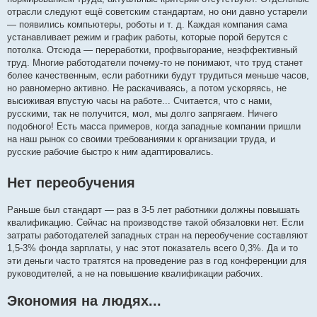
отрасли следуют ещё советским стандартам, но они давно устарели
— появились компьютеры, роботы и т. д. Каждая компания сама
устанавливает режим и график работы, которые порой берутся с
потолка. Отсюда — переработки, профвыгорание, неэффективный
труд. Многие работодатели почему-то не понимают, что труд станет
более качественным, если работники будут трудиться меньше часов,
но равномерно активно. Не раскачиваясь, а потом ускоряясь, не
высиживая впустую часы на работе... Считается, что с нами,
русскими, так не получится, мол, мы долго запрягаем. Ничего
подобного! Есть масса примеров, когда западные компании пришли
на наш рынок со своими требованиями к организации труда, и
русские рабочие быстро к ним адаптировались.
Нет переобучения
Раньше был стандарт — раз в 3-5 лет работники должны повышать
квалификацию. Сейчас на производстве такой обязаловки нет. Если
затраты работодателей западных стран на переобучение составляют
1,5-3% фонда зарплаты, у нас этот показатель всего 0,3%. Да и то
эти деньги часто тратятся на проведение раз в год конференции для
руководителей, а не на повышение квалификации рабочих.
Экономия на людях...