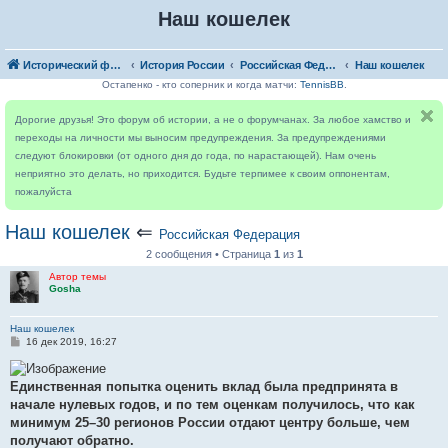
Наш кошелек
Исторический форум
История России
Российская Федерация
Наш кошелек
Остапенко - кто соперник и когда матчи:
TennisBB
.
Дорогие друзья! Это форум об истории, а не о форумчанах. За любое хамство и
переходы на личности мы выносим предупреждения. За предупреждениями
следуют блокировки (от одного дня до года, по нарастающей). Нам очень
неприятно это делать, но приходится. Будьте терпимее к своим оппонентам,
пожалуйста
Наш кошелек
⇐
Российская Федерация
2 сообщения • Страница
1
из
1
Автор темы
Gosha
Наш кошелек
С
16 дек 2019, 16:27
о
о
б
Единственная попытка оценить вклад была предпринята в
щ
е
начале нулевых годов, и по тем оценкам получилось, что как
н
минимум 25–30 регионов России отдают центру больше, чем
и
е
получают обратно.