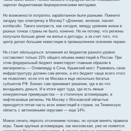
зарплат бюджетникам бюрократическими методами.
Но возможности потратить заработанное были разными. Помните
загадку про электричку в Москву? «Длинная, зеленая, пахнет
колбасой». Такого контраста, как сегодня, между уровнем жизни в
разных точках страны не было, конечно. Но не потому, что регионы
получали больше денег на жилье и детсады, а за счет того, что
центр делал большие инвестиции в промышленное освоение окраин.
Не стоит обольщаться: вложения из бюджетов разного уровня
составляют только 15% общего объема инвестиций в России. При
этом федеральный бюджет инвестирует главным образом в
мегапроекты — Олимпиаду в Сочи, Крымский мост. Развивать свою
инфраструктуру должен сам регион, а его бюджет чаще всего этого
не позволяет, если это не Москва и еще несколько богатых
субъектов РФ. Бизнес сам принимает решение, где и во что
вкладывать деньги. И в итоге идет туда, где есть явные
конкурентные преимущества — в столичную агломерацию, в
нефтегазовые регионы. На Москву с Московской областью
приходится пятая часть всех инвестиций в стране, на Тюменскую
область с автономными округами — еще 14%.
Можно лечить перхоть отсечением головы, но лучше менять правила
игры. Такие крупные агломерации, как московская, уже не появятся: