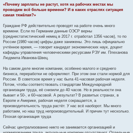
«Почему зарплаты не растут, хотя на рабочих местах мы
проводим всё больше времени? И в каких отраслях ситуация
самая тяжёлая?»
Граждане РФ действительно проводят на работе очень много
времени. Если по Германии данные ОЭСР верны
(среднестатистический немец в 2017 г. отработал 1356 часов), то по
России (1980 часов) цифры даже занижены. Это лишь официально
учтённое время, — говорит кандидат экономических наук, доцент
кафедры управления человеческими ресурсами РЭУ им. Плеханова
Людмила Иванова-Швец.
На самом деле многие компании, особенно малого и среднего
бизнеса, переработки не оформляют. При этом они стали нормой для
России. В советское время у нас была 41-часовая рабочая неделя.
Потом, чтобы соответствовать стандартам Международной
организации труда, её снизили до 40 часов. Но в реальности она
бывает и 50-, и 60-часовой. А результат? В развитых странах, в
Европе и Америке, рабочая неделя сокращается, а
производительность труда растёт. У нас всё наоборот. Мы много
работаем, но наш труд непроизводительный. И причин тут несколько.
Плохая организация труда
Сейчас централизованно никто не занимается организацией и
нормированием труда, актуальные критерии отсутствуют. Отдельные