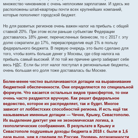
множество чиновников с очень неплохими зарплатами. И здесь же
расположены штаб-квартиры почти всех крупнейших компаний,
которые пополняют городской бюджет.
Но для развитых регионов очень важен налог на прибыль с общей
ставкой 20%. При этом если раньше субъектам Федерации
доставалось 18% денег, перечисленных бизнесом, то с 2017 г. эту
долю сократили до 17%, перераспределив ещё 1% в пользу
федерального бюджета. В первую очередь это было сделано для
того, чтобы взять больше денег у Москвы, где сбор налога на
прибыль самый высокий. И по той же причине центр забирает себе
весь НДС. Если бы этот налог поступал в региональные бюджеты,
очень большая его доля тоже доставалась бы Москве.
Более-менее честно выплачиваются дотации на выравнивание
бюджетной обеспеченности. Они определяются по специальной
формуле. Что касается остальных видов трансфертов, то они
очень часто раздаются вручную. Как решит федеральное
ведомство, которое их распределяет, так и будет. Многое
зависит от лоббистских способностей региона. И есть ещё так
называемые именные дотации — Чечне, Крыму, Севастополю.
Их выделение диктует уже не экономическая логика, а
геополитические соображения. В результате в Крыму и
Севастополе подушевые доходы бюджета в 2018 г. были в 1,6
раза выше, чем в среднем по России. Уровень дотационности