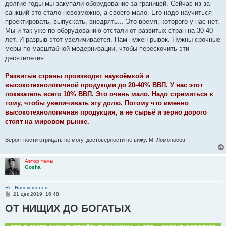
долгие годы мы закупали оборудование за границей. Сейчас из-за
санкций это стало невозможно, а своего мало. Его надо научиться
проектировать, выпускать, внедрять... Это время, которого у нас нет.
Мы и так уже по оборудованию отстали от развитых стран на 30-40
лет. И разрыв этот увеличивается. Нам нужен рывок. Нужны срочные
меры по масштабной модернизации, чтобы перескочить эти
десятилетия.
Развитые страны производят наукоёмкой и
высокотехнологичной продукции до 20-40% ВВП. У нас этот
показатель всего 10% ВВП. Это очень мало. Надо стремиться к
тому, чтобы увеличивать эту долю. Потому что именно
высокотехнологичная продукция, а не сырьё и зерно дорого
стоят на мировом рынке.
Вероятности отрицать не могу, достоверности не вижу. М. Ломоносов
Автор темы
Gosha
Re: Наш кошелек
С
21 дек 2019, 16:48
о
ОТ НИЩИХ ДО БОГАТЫХ
о
б
щ
е