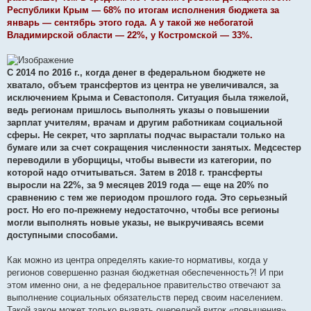
Республики Крым — 68% по итогам исполнения бюджета за
январь — сентябрь этого года. А у такой же небогатой
Владимирской области — 22%, у Костромской — 33%.
С 2014 по 2016 г., когда денег в федеральном бюджете не
хватало, объем трансфертов из центра не увеличивался, за
исключением Крыма и Севастополя. Ситуация была тяжелой,
ведь регионам пришлось выполнять указы о повышении
зарплат учителям, врачам и другим работникам социальной
сферы. Не секрет, что зарплаты подчас вырастали только на
бумаге или за счет сокращения численности занятых. Медсестер
переводили в уборщицы, чтобы вывести из категории, по
которой надо отчитываться. Затем в 2018 г. трансферты
выросли на 22%, за 9 месяцев 2019 года — еще на 20% по
сравнению с тем же периодом прошлого года. Это серьезный
рост. Но его по-прежнему недостаточно, чтобы все регионы
могли выполнять новые указы, не выкручиваясь всеми
доступными способами.
Как можно из центра определять какие-то нормативы, когда у
регионов совершенно разная бюджетная обеспеченность?! И при
этом именно они, а не федеральное правительство отвечают за
выполнение социальных обязательств перед своим населением.
Такой закон может только вызвать очередной виток «повышения»