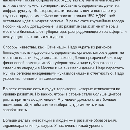
население России сокращается. А другим крупным агломерациям
для развития нужно, во-первых, добавить федеральных денег на
инфраструктуру. Во-вторых, хватит изымать почти все налоги у
крупных городов: им сейчас оставляют только 15% НДФЛ, всё
остальное идёт в бюджет региона. В результате крупнейшие города
России на 60% дотационные, и их развитие зависит не от мэра и
местного бизнеса, а от губернатора, распределяющего трансферты и
диктующего, как жить и что делать.
Способы известны, как «Отче наш». Надо убрать из регионов
большую часть надзорных федеральных органов, которые давят на
местные власти. Надо сделать наконец более прозрачной систему
финансовой помощи, чтобы губернаторы и вице-губернаторы не
сидели по очереди в Москве и не выбивали деньги. Надо перестать
мучить регионы ежедневными «указиловками» и отчётностью. Надо
укоротить полномочия силовиков.
Во всех странах есть и будут территории, которые отличаются по
уровню развития. Но важно, чтобы в стране стало больше центров
роста, притягивающих людей. А у людей должно стать больше
возможностей, чтобы самим выбирать, где им жить и как
зарабатывать.
Больше делать инвестиций в людей — в развитие образования,
здравоохранения, культуры. У нас очень низкий уровень