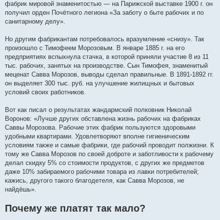
фабрик мировой знаменитостью — на Парижской выставке 1900 г. он
получил орден Почётного легиона «За заботу о быте рабочих и по
санитарному делу».
Но другим фабрикантам потребовалось вразумление «снизу». Так
произошло с Тимофеем Морозовым. В январе 1885 г. на его
предприятиях вспыхнула стачка, в которой приняли участие 8 из 11
тыс. рабочих, занятых на производстве. Сын Тимофея, знаменитый
меценат Савва Морозов, выводы сделал правильные. В 1891-1892 гг.
он выделяет 300 тыс. руб. на улучшение жилищных и бытовых
условий своих работников.
Вот как писал о результатах жандармский полковник Николай
Воронов: «Лучше других обставлена жизнь рабочих на фабриках
Саввы Морозова. Рабочие этих фабрик пользуются здоровыми
удобными квартирами. Удовлетворяют вполне гигиеническим
условиям также и самые фабрики, где рабочий проводит полжизни. К
тому же Савва Морозов по своей доброте и заботливости к рабочему
делал скидку 5% со стоимости продуктов, с других же предметов
даже 10% забираемого рабочими товара из лавки потребителей;
кажись, другого такого благодетеля, как Савва Морозов, не
найдёшь».
Почему же платят так мало?