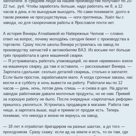
заплатили. В среднем люди на нашем производстве получают по 20-
22 тыс. руб. Чтобы заработать больше, надо работать не 8, а 12
часов в день и по выходным выходить. Но сами понимаете: долго в
таком режиме не просуществуешь — ноги протянешь. Ушёл бы с
завода, но для газорезчиков работы в Ярославле почти нет.
А история Венеры Атнабаевой из Набережных Челнов — словно
ответ на вопрос, почему молодёжь сегодня бежит с производства в
торговлю. Сразу после школы Венера устроилась на завод по
производству запчастей к автомобилям ВАЗ. Из восьми лет больше
трёх проработала в цехе машинной сварки.
— Я устраивалась работать упаковщицей, но меня «временно» взяли
на машинную сварку, да там и оставили, — рассказывает Венера. —
Зарплата сдельная: сколько деталей сваришь, столько и заплатят.
Если были простои, зарабатывали мало. А когда срочные заказы, нас
могли и в субботу в ночь вывести на работу. Работали мы по 12
часов — день, ночь, потом день спишь — и снова в цех. На других
заводах работникам давали молочные продукты, но не нам. Премий
за хорошую работу не было. После очередных «зарплатных реформ»
пришлось уволиться. Устроилась продавцом в магазин. Работа там
чище, а зарплата выше, ещё и премии от продаж есть. Теперь
понимаю, что никогда в жизни не вернусь на завод.
— 18 лет я отработал бригадиром на разных шахтах, а до того —
проходчиком. Сразу скажу: если ад на земле и есть, то он там, где