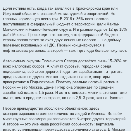
Доля истины есть, когда так заявляют в Красноярском крае или
Иркутской области с развитой металлургией и энергетикой. Но
главных кормильцев всего три. В 2018 г. 36% всех налогов,
поступивших в федеральный бюджет с территорий, дали Ханты-
Мансийский и Ямало-Ненецкий округа. И в разные годы от 12 до 15%
даёт Москва. Происходит так потому, что федеральный бюджет
страны пополняется за счёт двух основных налогов — на добычу
полезных ископаемых и НДС. Первый концентрируется в
нефтегазовых регионах, а второй — там, где люди больше покупают.
Автономным округам Тюменского Севера достаётся лишь 15–20% от
всех налоговых сборов. А климат суровый, городская среда
недоразвита, всё стоит дорого. Люди там зарабатывают, а тратить
предпочитают в других местах: отдыхают на юге, квартиры
приобретают в Подмосковье. Поэтому реально богатый регион в
России — это Москва. Даже Питер она опережает по средней
заработной плате в 1,5 раза. И хотя стоимость жизни в столице тоже
выше, чем в среднем по стране, но не в 2,5–3 раза, как на Чукотке.
Первое преимущество абсолютно объективное: здесь
сконцентрировано огромное количество людей и бизнеса. Во всём
мире крупные агломерации развиваются быстрее других территорий.
А второе — это уже наша российская особенность: вертикаль
власти, усиливающая преимущества столичного статуса. В Москве