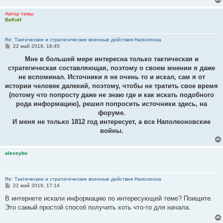
Автор темы
BeKoH
Re: Тактические и стратегические военные действия Наполеона
С
22 май 2019, 16:45
о
о
Мне в большей мере интересна только тактическая и
б
стратегическая составляющая, поэтому о своем мнении я даже
щ
е
не вспоминал. Источники я не очень то и искал, сам я от
н
истории человек далекий, поэтому, чтобы не тратить свое время
и
е
(потому что попросту даже не знаю где и как искать подобного
рода информацию), решил попросить источники здесь, на
форуме.
И меня не только 1812 год интересует, а все Наполеоновские
войны.
alexeybo
Re: Тактические и стратегические военные действия Наполеона
С
22 май 2019, 17:14
о
о
В интернете искали информацию по интересующей теме? Поищите.
б
Это самый простой способ получить хоть что-то для начала.
щ
е
н