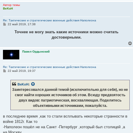
и
Автор темы
е
BeKoH
Re: Тактические и стратегические военные действия Наполеона
С
22 май 2019, 17:38
о
о
Точнее не могу знать какие источники можно считать
б
достоверными.
щ
е
н
и
Павел Ордынский
е
Re: Тактические и стратегические военные действия Наполеона
С
22 май 2019, 19:37
о
о
б
BeKoH
:
щ
е
Заинтересовался данной темой (исключительно для себя), но не
н
смог найти хороших источников об этом. Всюду предвзятость
и
е
двух видов: патриотическая, восхваляющая. Поделитесь
объективными источниками, пожалуйста.
в последнее время ,как то стали всплывать некоторые странности в
войне 1812г. Как то
-Наполеон пошёл не на Санкт -Петербург ,который был столицей ,а
на Москву.