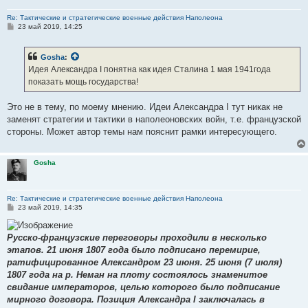
Re: Тактические и стратегические военные действия Наполеона
С
23 май 2019, 14:25
о
о
б
Gosha
:
щ
е
Идея Александра I понятна как идея Сталина 1 мая 1941года
н
показать мощь государства!
и
е
Это не в тему, по моему мнению. Идеи Александра I тут никак не
заменят стратегии и тактики в наполеоновских войн, т.е. французской
стороны. Может автор темы нам пояснит рамки интересующего.
Gosha
Re: Тактические и стратегические военные действия Наполеона
С
23 май 2019, 14:35
о
о
б
Русско-французские переговоры проходили в несколько
щ
е
этапов. 21 июня 1807 года было подписано перемирие,
н
ратифицированное Александром 23 июня. 25 июня (7 июля)
и
е
1807 года на р. Неман на плоту состоялось знаменитое
свидание императоров, целью которого было подписание
мирного договора. Позиция Александра I заключалась в