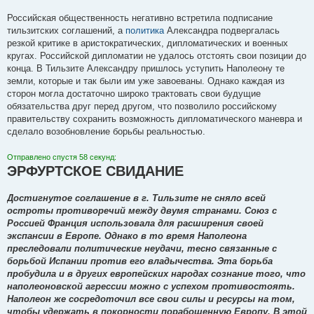
Российская общественность негативно встретила подписание
тильзитских соглашений, а
политика
Александра подвергалась
резкой критике в аристократических, дипломатических и военных
кругах. Российской дипломатии не удалось отстоять свои позиции до
конца. В Тильзите Александру пришлось уступить Наполеону те
земли, которые и так были им уже завоеваны. Однако каждая из
сторон могла достаточно широко трактовать свои будущие
обязательства друг перед другом, что позволило российскому
правительству сохранить возможность дипломатического маневра и
сделало возобновление борьбы реальностью.
Отправлено спустя 58 секунд:
ЭРФУРТСКОЕ СВИДАНИЕ
Достигнутое соглашение в г. Тильзите не сняло всей
остроты противоречий между двумя странами. Союз с
Россией Франция использовала для расширения своей
экспансии в Европе. Однако в то время Наполеона
преследовали политические неудачи, тесно связанные с
борьбой Испании против его владычества. Эта борьба
пробудила и в других европейских народах сознание того, что
наполеоновской агрессии можно с успехом противостоять.
Наполеон же сосредоточил все свои силы и ресурсы на том,
чтобы удержать в покорности порабощенную Европу. В этой