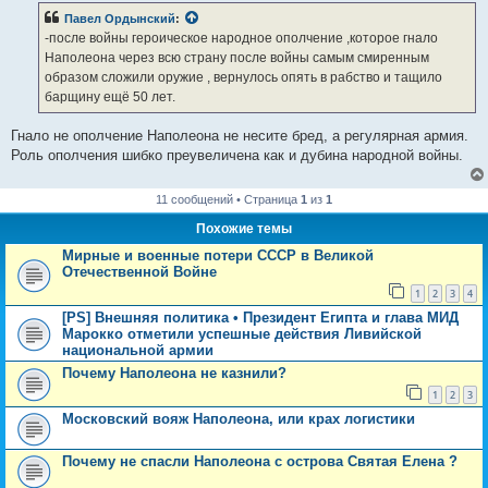
Павел Ордынский
:
-после войны героическое народное ополчение ,которое гнало
Наполеона через всю страну после войны самым смиренным
образом сложили оружие , вернулось опять в рабство и тащило
барщину ещё 50 лет.
Гнало не ополчение Наполеона не несите бред, а регулярная армия.
Роль ополчения шибко преувеличена как и дубина народной войны.
11 сообщений • Страница
1
из
1
Похожие темы
Мирные и военные потери СССР в Великой
Отечественной Войне
1
2
3
4
[PS] Внешняя политика • Президент Египта и глава МИД
Марокко отметили успешные действия Ливийской
национальной армии
Почему Наполеона не казнили?
1
2
3
Московский вояж Наполеона, или крах логистики
Почему не спасли Наполеона с острова Святая Елена ?