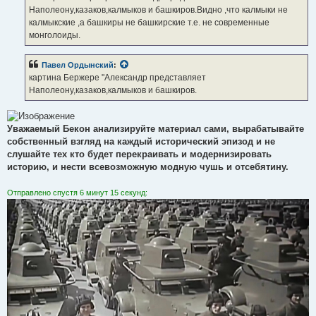
н
Наполеону,казаков,калмыков и башкиров.Видно ,что калмыки не
и
е
калмыкские ,а башкиры не башкирские т.е. не современные
монголоиды.
Павел Ордынский
:
картина Бержере "Александр представляет
Наполеону,казаков,калмыков и башкиров.
Уважаемый Бекон анализируйте материал сами, вырабатывайте
собственный взгляд на каждый исторический эпизод и не
слушайте тех кто будет перекраивать и модернизировать
историю, и нести всевозможную модную чушь и отсебятину.
Отправлено спустя 6 минут 15 секунд: