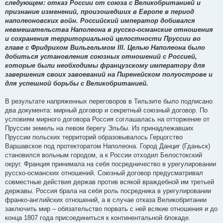
следующем: отказ России от союза с Великобританией и
признание изменений, произошедших в Европе в период
наполеоновских войн. Российский император добивался
невмешательства Наполеона в русско-османские отношения
и сохранения территориальной целостности Пруссии во
главе с Фридрихом Вильгельмом III. Целью Наполеона было
добиться установления союзных отношений с Россией,
которые были необходимы французскому императору для
завершения своих завоеваний на Пиренейском полуострове и
для успешной борьбы с Великобританией.
В результате напряженных переговоров в Тильзите было подписано
два документа: мирный договор и секретный союзный договор. По
условиям мирного договора Россия соглашалась на отторжение от
Пруссии земель на левом берегу Эльбы. Из принадлежавших
Пруссии польских территорий образовывалось Герцогство
Варшавское под протекторатом Наполеона. Город Данциг (Гданьск)
становился вольным городом, а к России отходил Белостокский
округ. Франция принимала на себя посредничество в урегулировании
русско-османских отношений. Союзный договор предусматривал
совместные действия держав против всякой враждебной им третьей
державы. Россия брала на себя роль посредника в урегулировании
франко-английских отношений, а в случае отказа Великобритании
заключить мир – обязательство порвать с ней всякие отношения и до
конца 1807 года присоединиться к континентальной блокаде.