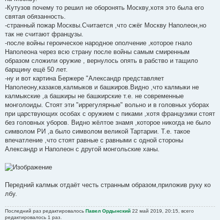
-Кутузов почему то решил не оборонять Москву,хотя это была его
святая обязанность.
-странный пожар Москвы.Считается ,что сжёг Москву Наполеон,но
так не считают французы.
-после войны героическое народное ополчение ,которое гнало
Наполеона через всю страну после войны самым смиренным
образом сложили оружие , вернулось опять в рабство и тащило
барщину ещё 50 лет.
-ну и вот картина Бержере "Александр представляет
Наполеону,казаков,калмыков и башкиров.Видно ,что калмыки не
калмыкские ,а башкиры не башкирские т.е. не современные
монголоиды. Стоят эти "иррегулярные" вольно и в головных уборах
при царствующих особах с оружием с пиками ,хотя французики стоят
без головных уборов. Видно жёлтое знамя ,которое никогда не было
символом РИ ,а было символом великой Тартарии. Т.е. такое
впечатление ,что стоят равные с равными с одной стороны
Александр и Наполеон с другой монгольские ханы.
Передний калмык отдаёт честь странным образом,приложив руку ко
лбу.
Последний раз редактировалось
Павел Ордынский
22 май 2019, 20:15, всего
редактировалось 1 раз.