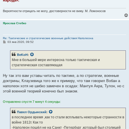
народа».
Вероятности отрицать не могу, достоверности не вижу. М. Ломоносов
Ярослав Стебко
Re: Тактические и стратегические военные действия Наполеона
С
03 янв 2020, 09:52
о
о
б
BeKoH
:
щ
е
Мне в большей мере интересна только тактическая и
н
стратегическая составляющая
и
е
Ну так это вам уставы читать по тактике, а по стратегии, военные
доктрины, Клаузевица того же к примеру, что там говорил Вобан а
наполеон хотя не шибко замечен в осадах: Мантуя Акра, Тулон, но с
этой военной теорией конечно был знаком.
Отправлено спустя 7 минут 4 секунды:
Павел Ордынский
:
в последнее время ,как то стали всплывать некоторые странности в
войне 1812г. Как то
-Наполеон пошёл не на Санкт -Петербург ,который был столицей