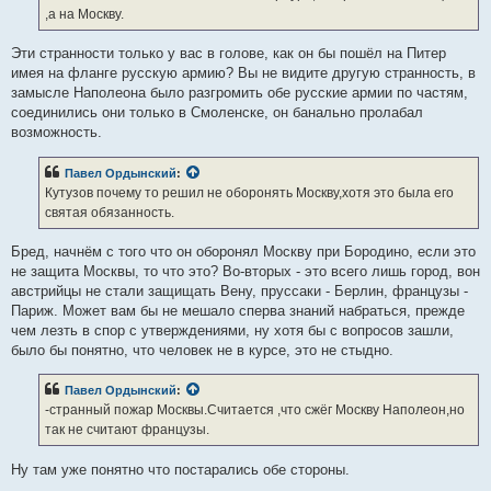
,а на Москву.
Эти странности только у вас в голове, как он бы пошёл на Питер
имея на фланге русскую армию? Вы не видите другую странность, в
замысле Наполеона было разгромить обе русские армии по частям,
соединились они только в Смоленске, он банально пролабал
возможность.
Павел Ордынский
:
Кутузов почему то решил не оборонять Москву,хотя это была его
святая обязанность.
Бред, начнём с того что он оборонял Москву при Бородино, если это
не защита Москвы, то что это? Во-вторых - это всего лишь город, вон
австрийцы не стали защищать Вену, пруссаки - Берлин, французы -
Париж. Может вам бы не мешало сперва знаний набраться, прежде
чем лезть в спор с утверждениями, ну хотя бы с вопросов зашли,
было бы понятно, что человек не в курсе, это не стыдно.
Павел Ордынский
:
-странный пожар Москвы.Считается ,что сжёг Москву Наполеон,но
так не считают французы.
Ну там уже понятно что постарались обе стороны.