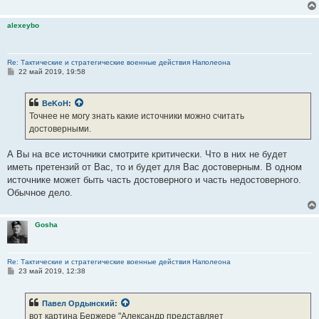
alexeybo
Re: Тактические и стратегические военные действия Наполеона
С
22 май 2019, 19:58
о
о
б
BeKoH
:
щ
е
Точнее не могу знать какие источники можно считать
н
достоверными.
и
е
А Вы на все источники смотрите критически. Что в них не будет
иметь претензий от Вас, то и будет для Вас достоверным. В одном
источнике может быть часть достоверного и часть недостоверного.
Обычное дело.
Gosha
Re: Тактические и стратегические военные действия Наполеона
С
23 май 2019, 12:38
о
о
б
Павел Ордынский
:
щ
е
вот картина Бержере "Александр представляет