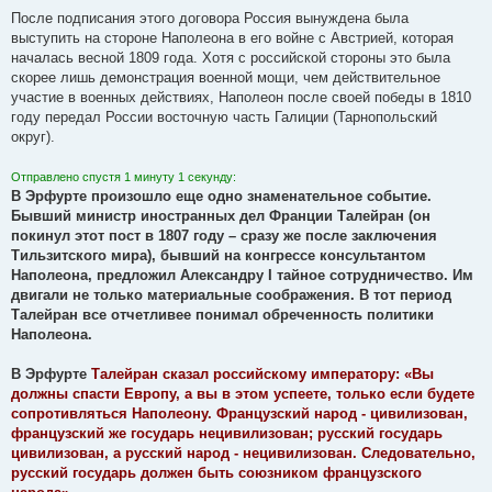
После подписания этого договора Россия вынуждена была
выступить на стороне Наполеона в его войне с Австрией, которая
началась весной 1809 года. Хотя с российской стороны это была
скорее лишь демонстрация военной мощи, чем действительное
участие в военных действиях, Наполеон после своей победы в 1810
году передал России восточную часть Галиции (Тарнопольский
округ).
Отправлено спустя 1 минуту 1 секунду:
В Эрфурте произошло еще одно знаменательное событие.
Бывший министр иностранных дел Франции Талейран (он
покинул этот пост в 1807 году – сразу же после заключения
Тильзитского мира), бывший на конгрессе консультантом
Наполеона, предложил Александру I тайное сотрудничество. Им
двигали не только материальные соображения. В тот период
Талейран все отчетливее понимал обреченность политики
Наполеона.
В Эрфурте
Талейран сказал российскому императору: «Вы
должны спасти Европу, а вы в этом успеете, только если будете
сопротивляться Наполеону. Французский народ - цивилизован,
французский же государь нецивилизован; русский государь
цивилизован, а русский народ - нецивилизован. Следовательно,
русский государь должен быть союзником французского