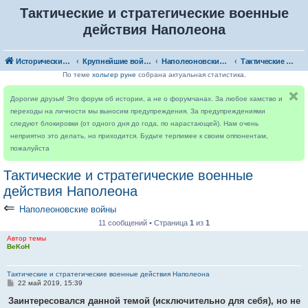
Тактические и стратегические военные
действия Наполеона
Исторический форум
Крупнейшие войны
Наполеоновские войны
Тактические и стратегические военные действия Наполеона
По теме
хольгер руне
собрана актуальная статистика.
Дорогие друзья! Это форум об истории, а не о форумчанах. За любое хамство и
переходы на личности мы выносим предупреждения. За предупреждениями
следуют блокировки (от одного дня до года, по нарастающей). Нам очень
неприятно это делать, но приходится. Будьте терпимее к своим оппонентам,
пожалуйста
Тактические и стратегические военные
действия Наполеона
⇐
Наполеоновские войны
11 сообщений • Страница
1
из
1
Автор темы
BeKoH
Тактические и стратегические военные действия Наполеона
С
22 май 2019, 15:39
о
о
Заинтересовался данной темой (исключительно для себя), но не
б