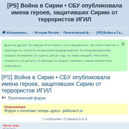
[PS] Война в Сирии • СБУ опубликовала
имена героев, защитивших Сирию от
террористов ИГИЛ
Исторический форум
История России
Политический форум
[PS] Война в Сирии • СБУ опубликовала имена героев, защитивших Сирию от террористов ИГИЛ
Дорогие друзья! Это форум об истории, а не о форумчанах. За любое хамство и
переходы на личности мы выносим предупреждения. За предупреждениями
следуют блокировки (от одного дня до года, по нарастающей). Нам очень
неприятно это делать, но приходится. Будьте терпимее к своим оппонентам,
пожалуйста
[PS] Война в Сирии • СБУ опубликовала
имена героев, защитивших Сирию от
террористов ИГИЛ
⇐
Политический форум
Информация
Форум о политике теперь здесь: politsrach.ru
1 сообщение • Страница
1
из
1
Автор темы
Инфобот