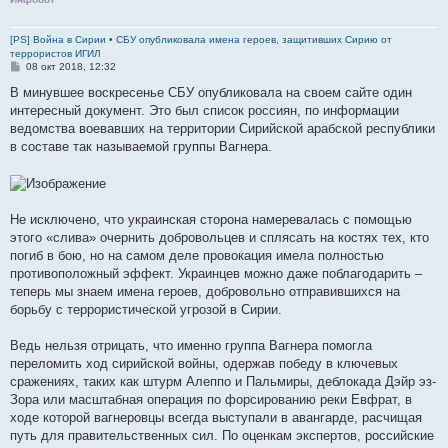
[PS] Война в Сирии • СБУ опубликовала имена героев, защитивших Сирию от
террористов ИГИЛ
С
08 окт 2018, 12:32
о
о
В минувшее воскресенье СБУ опубликовала на своем сайте один
б
интересный документ. Это был список россиян, по информации
щ
е
ведомства воевавших на территории Сирийской арабской республики
н
в составе так называемой группы Вагнера.
и
е
Не исключено, что украинская сторона намеревалась с помощью
этого «слива» очернить добровольцев и сплясать на костях тех, кто
погиб в бою, но на самом деле провокация имела полностью
противоположный эффект. Украинцев можно даже поблагодарить –
теперь мы знаем имена героев, добровольно отправившихся на
борьбу с террористической угрозой в Сирии.
Ведь нельзя отрицать, что именно группа Вагнера помогла
переломить ход сирийской войны, одержав победу в ключевых
сражениях, таких как штурм Алеппо и Пальмиры, деблокада Дэйр эз-
Зора или масштабная операция по форсированию реки Евфрат, в
ходе которой вагнеровцы всегда выступали в авангарде, расчищая
путь для правительственных сил. По оценкам экспертов, российские