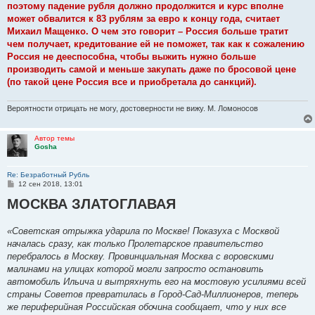
поэтому падение рубля должно продолжится и курс вполне
может обвалится к 83 рублям за евро к концу года, считает
Михаил Мащенко. О чем это говорит – Россия больше тратит
чем получает, кредитование ей не поможет, так как к сожалению
Россия не дееспособна, чтобы выжить нужно больше
производить самой и меньше закупать даже по бросовой цене
(по такой цене Россия все и приобретала до санкций).
Вероятности отрицать не могу, достоверности не вижу. М. Ломоносов
Автор темы
Gosha
Re: Безработный Рубль
С
12 сен 2018, 13:01
о
МОСКВА ЗЛАТОГЛАВАЯ
о
б
щ
е
«Советская отрыжка ударила по Москве! Показуха с Москвой
н
началась сразу, как только Пролетарское правительство
и
е
перебралось в Москву. Провинциальная Москва с воровскими
малинами на улицах которой могли запросто остановить
автомобиль Ильича и вытряхнуть его на мостовую усилиями всей
страны Советов превратилась в Город-Сад-Миллионеров, теперь
же периферийная Российская обочина сообщает, что у них все