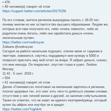
• 476
• 80 человек(а) говорят об этом
https://support.twitter.com/articles/20175256
По его словам, жители регионов вынуждены пахать с 18-20 лет,
почему многие из них остаются без высшего образования. Людям же,
которые все-таки получили его, либо «очень повезло», либо их
родители очень богаты, либо они заработали деньги «очень
нелегальным путем».
https://twitter.com/vedrosyan
Zoibana @vedrosyan
Сегодня на работе начальник подошел, отвлек меня от сидения в
твиттере, извинился, смутясь пододвинул мне купюру в 5000 и
попросил прислать ему мой отчет за вчера. Я забрал деньги, сказал,
что мне некогда. Он покраснел, опустил глаза и ушел. Люблю
Москву.
11:42 - 5 сент. 2018 г.
• 554
• 61 человек(а) говорят об этом
Далее «Глиномесси» посетовал на маленькие зарплаты в регионах,
плохое здоровье тех, кто смог хоть чего-то добиться своими силами,
отсутствие у них личной жизни и друзей, но наличие собутыльников.
Также он отметил, что не знает ни единого екатеринбуржца, который
купил бы айфон или ноутбук не в кредит.
https://twitter.com/Yoghikitt