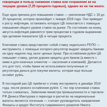
говорящие в пользу снижения ставки или сохранения ее на
текущем уровне (7,25 процента годовых), однако их не так много.
Еще одна причина для повышения ставки — увеличение НДС с 18 до
20 процентов, которое произойдет с января 2019 года. Оно приведет
к росту инфляции, остановить которую ЦБ попытается с помощью
повышения общего уровня ставок на рынке. По состоянию на конец
августа инфляция равняется трем процентам в годовом выражении
при целевом показателе ЦБ в четыре процента.
Ключевая ставка представляет собой ставку недельного РЕПО —
инструмента, с помощью которого регулятор выдает кредиты банкам
на одну неделю под залог ценных бумаг. При ослаблении рубля ЦБ
повышает ставку, делая дороже кредиты для банков (а вместе с
ними и для конечных клиентов — населения и компаний). Делается
это для того, чтобы банки не использовали полученные от
регулятора деньги для покупки валюты, которая еще больше
ослабит рубль.
В последний раз ЦБ прибегал к этому инструменту в декабре 2014
года, после резкого ослабления рубля. С тех пор ключевая ставка
только снижалась. Заявление министра промышленности и торговли
РФ Дениса Мантурова о переходе в расчетах на национальные
валюты является логичным — считает руководитель направления
Финансы и кредит Института современного развития Никита