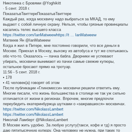
Никотинка с Бровями @Yoghikitt
· 5 сент. 2018 г.
ПоказатьвТвиттереПоказатьвТвиттере
Каждый раз, когда москвичу надо выбраться за МКАД, то ему
выдают с собой личную охрану. Нельзя, чтобы грязные провинциалы
касались телес высшего класса
https://twitter.com/IanMatweewhttps://t ... IanMatweew
Матвеев Ян @IanMatweew
Когда я жил в Питере, мне постоянно говорили, что все деньги в
Москве. Приехал в Москву, выхожу из автобуса и тут же спотыкаюсь
обо что-то. Оказалось — пачка бабла. Дворники не успевают
убирать, москвичи вынимают из пачки самые свежие купюры,
остальное бросают прямо на тротуар.
11:56 - 5 сент. 2018 г.
• 178
• 41 человек(а) говорят об этом
После публикации «Глиномесси» москвичи решили ответить ему.
Многие писали, что жизнь большинства в столице не так уж сильно
отличается от жизни в регионах. Впрочем, многие предпочли
переубедить екатеринбуржца шутками о «зажравшихся» москвичах.
https://twitter.com/NikolassLambert
https://twitter.com/NikolassLambert
Николай Ламберт @NikolassLambert
В Москве жить удобно. За любую услугу(такси, кофе и тд) я просто
даю пятитысячную купюру. Она человеку не нужна, при таких то