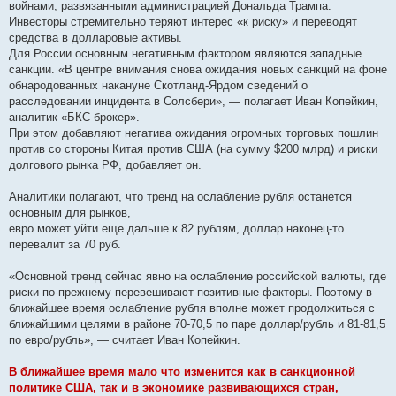
войнами, развязанными администрацией Дональда Трампа.
Инвесторы стремительно теряют интерес «к риску» и переводят
средства в долларовые активы.
Для России основным негативным фактором являются западные
санкции. «В центре внимания снова ожидания новых санкций на фоне
обнародованных накануне Скотланд-Ярдом сведений о
расследовании инцидента в Солсбери», — полагает Иван Копейкин,
аналитик «БКС брокер».
При этом добавляют негатива ожидания огромных торговых пошлин
против со стороны Китая против США (на сумму $200 млрд) и риски
долгового рынка РФ, добавляет он.
Аналитики полагают, что тренд на ослабление рубля останется
основным для рынков,
евро может уйти еще дальше к 82 рублям, доллар наконец-то
перевалит за 70 руб.
«Основной тренд сейчас явно на ослабление российской валюты, где
риски по-прежнему перевешивают позитивные факторы. Поэтому в
ближайшее время ослабление рубля вполне может продолжиться с
ближайшими целями в районе 70-70,5 по паре доллар/рубль и 81-81,5
по евро/рубль», — считает Иван Копейкин.
В ближайшее время мало что изменится как в санкционной
политике США, так и в экономике развивающихся стран,