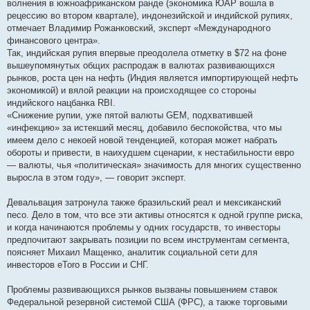
волнения в южноафриканском ранде (экономика ЮАР вошла в
рецессию во втором квартале), индонезийской и индийской рупиях,
отмечает Владимир Рожанковский, эксперт «Международного
финансового центра».
Так, индийская рупия впервые преодолела отметку в $72 на фоне
вышеупомянутых общих распродаж в валютах развивающихся
рынков, роста цен на нефть (Индия является импортирующей нефть
экономикой) и вялой реакции на происходящее со стороны
индийского нацбанка RBI.
«Снижение рупии, уже пятой валюты GEM, подхватившей
«инфекцию» за истекший месяц, добавило беспокойства, что мы
имеем дело с некоей новой тенденцией, которая может набрать
обороты и привести, в наихудшем сценарии, к нестабильности евро
— валюты, чья «политическая» значимость для многих существенно
выросла в этом году», — говорит эксперт.
Девальвация затронула также бразильский реал и мексиканский
песо. Дело в том, что все эти активы относятся к одной группе риска,
и когда начинаются проблемы у одних государств, то инвесторы
предпочитают закрывать позиции по всем инструментам сегмента,
поясняет Михаил Мащенко, аналитик социальной сети для
инвесторов eToro в России и СНГ.
Проблемы развивающихся рынков вызваны повышением ставок
Федеральной резервной системой США (ФРС), а также торговыми