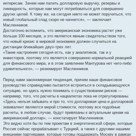
интересам. Зачем нам палить долларовую выручку, резервы и
ликвидность, которые нам могут потребоваться для совершенно
других целей. К тому же, на сегодня никто не может поручиться, что
новый глобальный спад скоро не начнется», — заключает
Масленников.
Достаточно вспомнить, что американская экономика растет уже
больше 100 месяцев, а это является явным свидетельством того,
что новый кризис в мировой экономике должен случиться на
дистанции ближайших двух-трех лет.
«Такие настроения сегодня есть, как у аналитиков, так и у
инвесторов, поэтому это является совершенно нормальной реакцией
для финансового мира, и в этом заявлении Мантурова нет чего-либо
удивительного», — резюмирует Масленников.
Перед нами закономерная тенденция, причем наше финансовое
руководство справедливо пытается встроиться в складывающуюся
ситуацию, но здесь нужно понимать о существовании рисков —
например, того, что расчеты в нацвалютах пока не отрегулированы.
«Здесь нельзя забывать и про то, что долларовая цена и долларовой
эквивалент являются мерой стоимости, поэтому все подобные
расчеты, в любом случае, будут привязаны к актуальным ценам на
американский доллар», — констатирует Масленников.
Это видно хотя бы по тем проектам в энергетической сфере, которые
Россия сейчас прорабатывает с Турцией, а также с другими нашими
внешними партнерами, которые готовы поддержать Москву в рамках