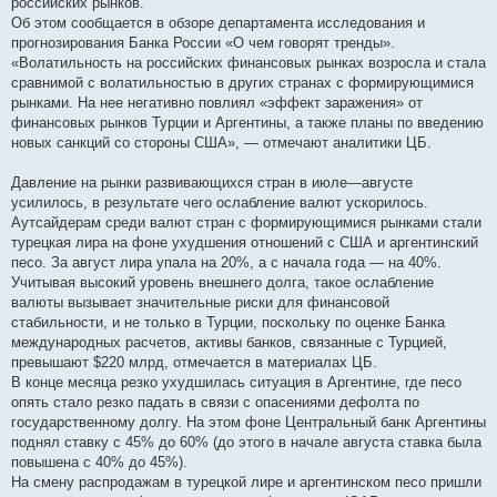
российских рынков.
Об этом сообщается в обзоре департамента исследования и
прогнозирования Банка России «О чем говорят тренды».
«Волатильность на российских финансовых рынках возросла и стала
сравнимой с волатильностью в других странах с формирующимися
рынками. На нее негативно повлиял «эффект заражения» от
финансовых рынков Турции и Аргентины, а также планы по введению
новых санкций со стороны США», — отмечают аналитики ЦБ.
Давление на рынки развивающихся стран в июле—августе
усилилось, в результате чего ослабление валют ускорилось.
Аутсайдерам среди валют стран с формирующимися рынками стали
турецкая лира на фоне ухудшения отношений с США и аргентинский
песо. За август лира упала на 20%, а с начала года — на 40%.
Учитывая высокий уровень внешнего долга, такое ослабление
валюты вызывает значительные риски для финансовой
стабильности, и не только в Турции, поскольку по оценке Банка
международных расчетов, активы банков, связанные с Турцией,
превышают $220 млрд, отмечается в материалах ЦБ.
В конце месяца резко ухудшилась ситуация в Аргентине, где песо
опять стало резко падать в связи с опасениями дефолта по
государственному долгу. На этом фоне Центральный банк Аргентины
поднял ставку с 45% до 60% (до этого в начале августа ставка была
повышена с 40% до 45%).
На смену распродажам в турецкой лире и аргентинском песо пришли