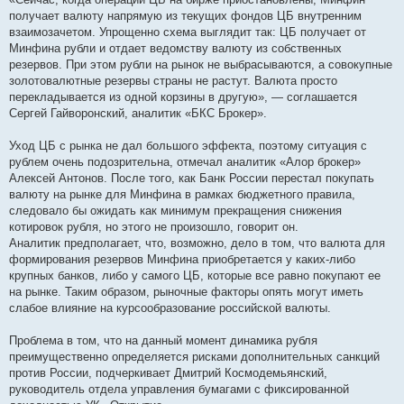
получает валюту напрямую из текущих фондов ЦБ внутренним
взаимозачетом. Упрощенно схема выглядит так: ЦБ получает от
Минфина рубли и отдает ведомству валюту из собственных
резервов. При этом рубли на рынок не выбрасываются, а совокупные
золотовалютные резервы страны не растут. Валюта просто
перекладывается из одной корзины в другую», — соглашается
Сергей Гайворонский, аналитик «БКС Брокер».
Уход ЦБ с рынка не дал большого эффекта, поэтому ситуация с
рублем очень подозрительна, отмечал аналитик «Алор брокер»
Алексей Антонов. После того, как Банк России перестал покупать
валюту на рынке для Минфина в рамках бюджетного правила,
следовало бы ожидать как минимум прекращения снижения
котировок рубля, но этого не произошло, говорит он.
Аналитик предполагает, что, возможно, дело в том, что валюта для
формирования резервов Минфина приобретается у каких-либо
крупных банков, либо у самого ЦБ, которые все равно покупают ее
на рынке. Таким образом, рыночные факторы опять могут иметь
слабое влияние на курсообразование российской валюты.
Проблема в том, что на данный момент динамика рубля
преимущественно определяется рисками дополнительных санкций
против России, подчеркивает Дмитрий Космодемьянский,
руководитель отдела управления бумагами с фиксированной