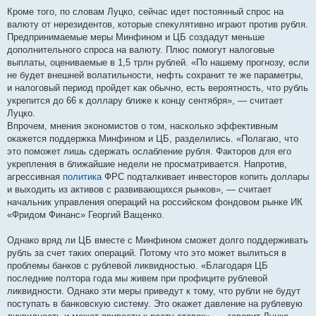
Кроме того, по словам Луцко, сейчас идет постоянный спрос на
валюту от нерезидентов, которые спекулятивно играют против рубля.
Предпринимаемые меры Минфином и ЦБ создадут меньше
дополнительного спроса на валюту. Плюс помогут налоговые
выплаты, оцениваемые в 1,5 трлн рублей. «По нашему прогнозу, если
не будет внешней волатильности, нефть сохранит те же параметры,
и налоговый период пройдет как обычно, есть вероятность, что рубль
укрепится до 66 к доллару ближе к концу сентября», — считает
Луцко.
Впрочем, мнения экономистов о том, насколько эффективным
окажется поддержка Минфином и ЦБ, разделились. «Полагаю, что
это поможет лишь сдержать ослабление рубля. Факторов для его
укрепления в ближайшие недели не просматривается. Напротив,
агрессивная
политика
ФРС подталкивает инвесторов копить доллары
и выходить из активов с развивающихся рынков», — считает
начальник управления операций на российском фондовом рынке ИК
«Фридом Финанс» Георгий Ващенко.
Однако вряд ли ЦБ вместе с Минфином сможет долго поддерживать
рубль за счет таких операций. Потому что это может вылиться в
проблемы банков с рублевой ликвидностью. «Благодаря ЦБ
последние полтора года мы живем при профиците рублевой
ликвидности. Однако эти меры приведут к тому, что рубли не будут
поступать в банковскую систему. Это окажет давление на рублевую