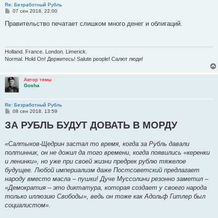
Re: Безработный Рубль
С
07 сен 2018, 22:00
о
о
Правительство печатает слишком много денег и облигаций.
б
щ
е
н
и
Holland. France. London. Limerick.
е
Normal. Hold On! Держитесь! Salute people! Салют люди!
Автор темы
Gosha
Re: Безработный Рубль
С
08 сен 2018, 13:59
о
ЗА РУБЛЬ БУДУТ ДОВАТЬ В МОРДУ
о
б
щ
е
«Салтыков-Щедрин застал то время, когда за Рубль давали
н
полтинник, он не дожил да того времени, когда появились «керенки
и
е
и ленинки», но уже при своей жизни предрек рублю тяжелое
будущее. Любой империализм даже Постсоветский предлагает
народу вместо масла – пушки! Дуче Муссолини резонно заметил –
«Демократия – это диктатура, которая создает у своего народа
только иллюзию Свободы», ведь он тоже как Адольф Гитлер был
социалистом».