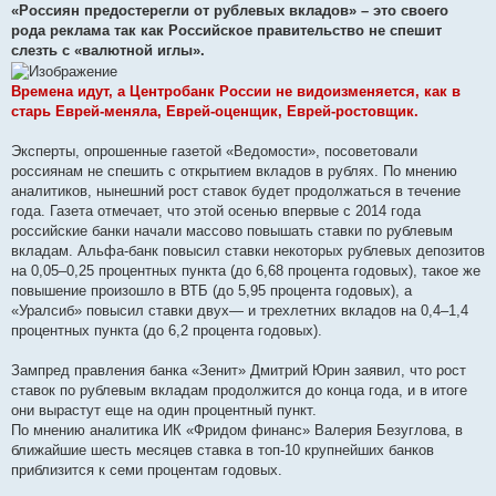
«Россиян предостерегли от рублевых вкладов» – это своего
рода реклама так как Российское правительство не спешит
слезть с «валютной иглы».
Времена идут, а Центробанк России не видоизменяется, как в
старь Еврей-меняла, Еврей-оценщик, Еврей-ростовщик.
Эксперты, опрошенные газетой «Ведомости», посоветовали
россиянам не спешить с открытием вкладов в рублях. По мнению
аналитиков, нынешний рост ставок будет продолжаться в течение
года. Газета отмечает, что этой осенью впервые с 2014 года
российские банки начали массово повышать ставки по рублевым
вкладам. Альфа-банк повысил ставки некоторых рублевых депозитов
на 0,05–0,25 процентных пункта (до 6,68 процента годовых), такое же
повышение произошло в ВТБ (до 5,95 процента годовых), а
«Уралсиб» повысил ставки двух— и трехлетних вкладов на 0,4–1,4
процентных пункта (до 6,2 процента годовых).
Зампред правления банка «Зенит» Дмитрий Юрин заявил, что рост
ставок по рублевым вкладам продолжится до конца года, и в итоге
они вырастут еще на один процентный пункт.
По мнению аналитика ИК «Фридом финанс» Валерия Безуглова, в
ближайшие шесть месяцев ставка в топ-10 крупнейших банков
приблизится к семи процентам годовых.