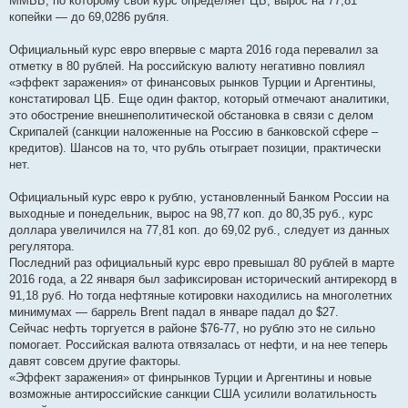
ММВБ, по которому свой курс определяет ЦБ, вырос на 77,81
копейки — до 69,0286 рубля.
Официальный курс евро впервые с марта 2016 года перевалил за
отметку в 80 рублей. На российскую валюту негативно повлиял
«эффект заражения» от финансовых рынков Турции и Аргентины,
констатировал ЦБ. Еще один фактор, который отмечают аналитики,
это обострение внешнеполитической обстановка в связи с делом
Скрипалей (санкции наложенные на Россию в банковской сфере –
кредитов). Шансов на то, что рубль отыграет позиции, практически
нет.
Официальный курс евро к рублю, установленный Банком России на
выходные и понедельник, вырос на 98,77 коп. до 80,35 руб., курс
доллара увеличился на 77,81 коп. до 69,02 руб., следует из данных
регулятора.
Последний раз официальный курс евро превышал 80 рублей в марте
2016 года, а 22 января был зафиксирован исторический антирекорд в
91,18 руб. Но тогда нефтяные котировки находились на многолетних
минимумах — баррель Brent падал в январе падал до $27.
Сейчас нефть торгуется в районе $76-77, но рублю это не сильно
помогает. Российская валюта отвязалась от нефти, и на нее теперь
давят совсем другие факторы.
«Эффект заражения» от финрынков Турции и Аргентины и новые
возможные антироссийские санкции США усилили волатильность