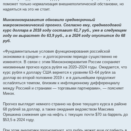
поможет только нормализация внешнеполитической обстановки, но
надеяться на это не стоит.
Минэкономразвития обновило среднесрочный
макроэкономический прогноз. Согласно ему, среднегодовой
курс доллара в 2018 году составит 61,7 руб., уже в следующем
году он вырастет до 63,9 руб., а в 2024 году опустится до 68
руб.
«Фундаментальные условия функционирования российской
экономики в средне— и долгосрочном периоде существенно не
изменятся. В связи с этим Минэкономразвития России сохраняет
неизменным прогноз курса рубля на 2020–2024 годы. Ожидается, что
курс рубля к доллару США вернется к уровням 63–64 рубля за
доллар во второй половине 2019 г. и в дальнейшем продолжит
ослабляться темпом, близким к инфляционному дифференциалу
между Россией и странами — торговыми партнерами», — поясняет
Минэк.
Прогноз выглядит немного странно на фоне текущего курса в районе
68 рублей за доллар, а также ожидания ведомством Максима
Орешкина снижения цен на нефть с текущих почти $70 за баррель до
$53,5 в 2024 году.
При этом аналитики прогнозируют, что рубль может еще ослабнуть в