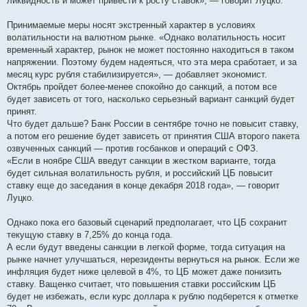
ликвидность и может привести к росту ставок», — говорит Луцко.
Принимаемые меры носят экстренный характер в условиях
волатильности на валютном рынке. «Однако волатильность носит
временный характер, рынок не может постоянно находиться в таком
напряжении. Поэтому будем надеяться, что эта мера сработает, и за
месяц курс рубля стабилизируется», — добавляет экономист.
Октябрь пройдет более-менее спокойно до санкций, а потом все
будет зависеть от того, насколько серьезный вариант санкций будет
принят.
Что будет дальше? Банк России в сентябре точно не повысит ставку,
а потом его решение будет зависеть от принятия США второго пакета
озвученных санкций — против госбанков и операций с ОФЗ.
«Если в ноябре США введут санкции в жестком варианте, тогда
будет сильная волатильность рубля, и российский ЦБ повысит
ставку еще до заседания в конце декабря 2018 года», — говорит
Луцко.
Однако пока его базовый сценарий предполагает, что ЦБ сохранит
текущую ставку в 7,25% до конца года.
А если будут введены санкции в легкой форме, тогда ситуация на
рынке начнет улучшаться, нерезиденты вернуться на рынок. Если же
инфляция будет ниже целевой в 4%, то ЦБ может даже понизить
ставку. Ващенко считает, что повышения ставки российским ЦБ
будет не избежать, если курс доллара к рублю подберется к отметке