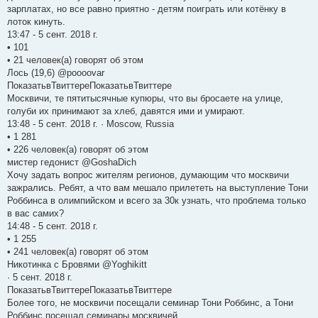
зарплатах, но все равно приятно - детям поиграть или котёнку в
лоток кинуть.
13:47 - 5 сент. 2018 г.
• 101
• 21 человек(а) говорят об этом
Лось (19,6) @poooovar
ПоказатьвТвиттереПоказатьвТвиттере
Москвичи, те пятитысячные купюры, что вы бросаете на улице,
голуби их принимают за хлеб, давятся ими и умирают.
13:48 - 5 сент. 2018 г. · Moscow, Russia
• 1 281
• 226 человек(а) говорят об этом
мистер гедонист @GoshaDich
Хочу задать вопрос жителям регионов, думающим что москвичи
зажрались. Ребят, а что вам мешало прилететь на выступление Тони
Роббинса в олимпийском и всего за 30к узнать, что проблема только
в вас самих?
14:48 - 5 сент. 2018 г.
• 1 255
• 241 человек(а) говорят об этом
Никотинка с Бровями @Yoghikitt
· 5 сент. 2018 г.
ПоказатьвТвиттереПоказатьвТвиттере
Более того, не москвичи посещали семинар Тони Роббинс, а Тони
Роббинс посещал семинары москвичей