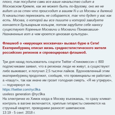
плохо, так посудите сами все ваше начальство сидит в
Московском Кремле, как же может быть по-другому, оно же не
видит из-за стен что происходит в вашем N и из Москвы в далекий
N начальство переезжать не собирается, так что будет у вас как
есть. Москва, о которой вы все пишите и которой завидуете
кончается Бульварным кольцом, потом зарубите себе наносу
существуют Коренные Москвичи и Москвичи Понаехавшие-
Назначенные вот в чем кроется цензовая культура».
Флешмоб о «жирующих москвичах» вызвал бурю в Сети!
Екатеринбуржец описал жизнь среднестатистического жителя
российских регионов и спровоцировал флэшмоб.
Три дня назад пользователь соцсети Twitter «Глиномесси» с 800
подписчиками заявил, что в регионах люди не живут, а существуют
либо выживают, и получил 2,5 тысячи лайков. Вдохновленный этим
екатеринбуржец продолжил, сообщив, что провинциалы не работают,
а «пашут», так как иначе им грозит голодная смерть. «Я не утрирую»,
— подчеркнул он.
https://twitter.com/ryc9ka
useless generation @ryc9ka
На электричке из Химок когда в Москву въезжаешь, то сразу климат-
контроль в вагоне включается, хриплые гитаристы сменяются на
струнный квартет, проводники разносят шампанское.
13:19 - 5 сент. 2018 г.