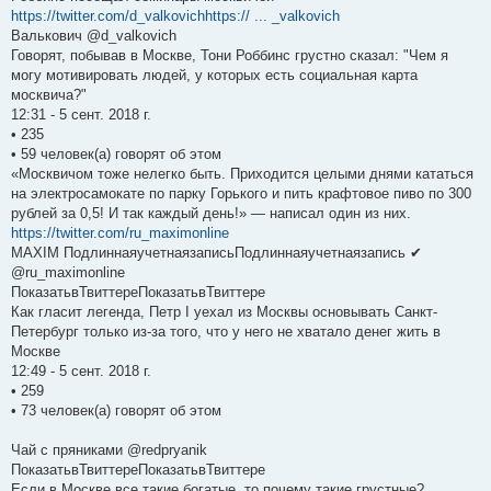
https://twitter.com/d_valkovichhttps:// ... _valkovich
Валькович @d_valkovich
Говорят, побывав в Москве, Тони Роббинс грустно сказал: "Чем я
могу мотивировать людей, у которых есть социальная карта
москвича?"
12:31 - 5 сент. 2018 г.
• 235
• 59 человек(а) говорят об этом
«Москвичом тоже нелегко быть. Приходится целыми днями кататься
на электросамокате по парку Горького и пить крафтовое пиво по 300
рублей за 0,5! И так каждый день!» — написал один из них.
https://twitter.com/ru_maximonline
MAXIM ПодлиннаяучетнаязаписьПодлиннаяучетнаязапись ✔
@ru_maximonline
ПоказатьвТвиттереПоказатьвТвиттере
Как гласит легенда, Петр I уехал из Москвы основывать Санкт-
Петербург только из-за того, что у него не хватало денег жить в
Москве
12:49 - 5 сент. 2018 г.
• 259
• 73 человек(а) говорят об этом
Чай с пряниками @redpryanik
ПоказатьвТвиттереПоказатьвТвиттере
Если в Москве все такие богатые, то почему такие грустные?