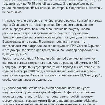
текущем году до 70-75 рублей за доллар. Это произойдет из-за
усиления антироссийских санкций со стороны Соединенных Штатов и
их союзников.
На повестке дня введение в ноябре второго раунда санкций в рамках
«дела Скрипалей», а также принятие Конгрессом санкционного
закона, предусматривающего ограничения на покупку нового
российского госдолга и деятельность банков с госучастием.
Текущая ситуация на рынке также не дает поводов для оптимизма.
Великобритания в среду, 5 сентября, объявила о том, что
подозреваемыми в отравлении экс-сотрудника ГРУ Сергея Скрипаля
и его дочери являются два гражданина РФ. Доллар подорожал на
0,3% до 68,3 руб.
Кроме того, российский Минфин объявил об увеличении покупок
валюты в рамках бюджетного правила до рекордной суммы в 426,9
млрд руб. Операции будут проводиться в период с 7 сентября 2018
года по 4 октября 2018 года, соответственно, ежедневный объем
покупки иностранной валюты составит в эквиваленте 21,3 млрд руб.,
сообщило финансовое ведомство.
ЦБ ранее заявил, что из-за сильной волатильности не будет
покупать валюту на рынке для Минфина. По факту это означает
перевод средств внутри ЦБ, т.е. представляет собой проводку
между счетами, говорит Артем Деев, ведущий аналитик AMarkets.
«Сейчас, когда операции ЦБ на бирже приостановлены, Минфин