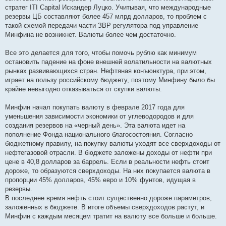
стратег ITI Capital Искандер Луцко. Учитывая, что международные
резервы ЦБ составляют более 457 млрд долларов, то проблем с
такой схемой передачи части ЗВР регулятора под управление
Минфина не возникнет. Валюты более чем достаточно.
Все это делается для того, чтобы помочь рублю как минимум
остановить падение на фоне внешней волатильности на валютных
рынках развивающихся стран. Нефтяная конъюнктура, при этом,
играет на пользу российскому бюджету, поэтому Минфину было бы
крайне невыгодно отказываться от скупки валюты.
Минфин начал покупать валюту в феврале 2017 года для
уменьшения зависимости экономики от углеводородов и для
создания резервов на «черный день». Эта валюта идет на
пополнение Фонда национального благосостояния. Согласно
бюджетному правилу, на покупку валюты уходят все сверхдоходы от
нефтегазовой отрасли. В бюджете заложены доходы от нефти при
цене в 40,8 долларов за баррель. Если в реальности нефть стоит
дороже, то образуются сверхдоходы. На них покупается валюта в
пропорции 45% долларов, 45% евро и 10% фунтов, идущая в
резервы.
В последнее время нефть стоит существенно дороже параметров,
заложенных в бюджете. В итоге объемы сверхдоходов растут, и
Минфин с каждым месяцем тратит на валюту все больше и больше.