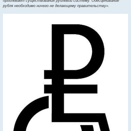
продлевает существования рублевой систему. Обесценивание
и
е
рубля необходимо ничего не делающему правительству».