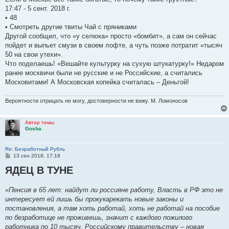
17:47 - 5 сент. 2018 г.
• 48
• Смотреть другие твиты Чай с пряниками
Другой сообщил, что «у селюка» просто «бомбит», а сам он сейчас
пойдет и выпьет смузи в своем лофте, а чуть позже потратит «тысяч
50 на свои утехи».
Что поделаешь! «Вешайте культурку на сухую штукатурку!» Недаром
ранее москвичи были не русские и не Российские, а считались
Московитами! А Московская копейка считалась – Деньгой!
Вероятности отрицать не могу, достоверности не вижу. М. Ломоносов
Автор темы
Gosha
Re: Безработный Рубль
С
13 сен 2018, 17:18
о
ЯДЕЦ В ТУНЕ
о
б
щ
е
«Пенсия в 65 лет: найдут ли россияне работу, Власть в РФ это не
н
интересует ей лишь бы прокукарекать новые законы и
и
е
постановления, а там хоть работай, хоть не работай на пособие
по безработице не проживешь, значит с каждого пожилого
работника по 10 тысяч, Российскому правительству – новая