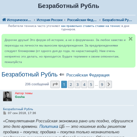
Безработный Рубль
Исторический форум
История России
Российская Федерация
Безработный Рубль
Любители тенниса часто уточняют
как правильно ставить ставки на теннис
в дни
турниров.
Дорогие друзья! Это форум об истории, а не о форумчанах. За любое хамство и
переходы на личности мы выносим предупреждения. За предупреждениями
следуют блокировки (от одного дня до года, по нарастающей). Нам очень
неприятно это делать, но приходится. Будьте терпимее к своим оппонентам,
пожалуйста
Безработный Рубль
⇐
Российская Федерация
Страница
1
из
9
1
2
3
4
5
9
След.
206 сообщений
…
Автор темы
Gosha
Безработный Рубль
С
07 сен 2018, 17:36
о
о
«Спекулятивная Российская экономика рано или поздно, обрушится
б
это дело времени.
Политика
ЦБ — это ношение воды решетом
щ
е
продажа – покупка; продажа – покупка только незначительно
н