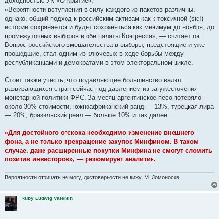
доходностью УК «Открытие».
«Вероятности вступления в силу каждого из пакетов различны,
однако, общий подход к российским активам как к токсичной (sic!)
истории сохраняется и будет сохраняться как минимум до ноября, до
промежуточных выборов в обе палаты Конгресса», — считает он.
Вопрос российского вмешательства в выборы, предстоящие и уже
прошедшие, стал одним из ключевых в ходе борьбы между
республиканцами и демократами в этом электоральном цикле.
Стоит также учесть, что подавляющее большинство валют
развивающихся стран сейчас под давлением из-за ужесточения
монетарной политики ФРС. За месяц аргентинское песо потеряло
около 30% стоимости, южноафриканский ранд — 13%, турецкая лира
— 20%, бразильский реал — больше 10% и так далее.
«Для достойного отскока необходимо изменение внешнего
фона, а не только прекращение закупок Минфином. В таком
случае, даже расширенные покупки Минфина не смогут сломить
позитив инвесторов», — резюмирует аналитик.
Вероятности отрицать не могу, достоверности не вижу. М. Ломоносов
Ruby Ludwig Valentin