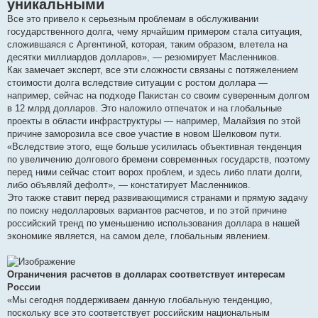
уникальными
Все это привело к серьезным проблемам в обслуживании
государственного долга, чему ярчайшим примером стала ситуация,
сложившаяся с Аргентиной, которая, таким образом, влетела на
десятки миллиардов долларов», — резюмирует Масленников.
Как замечает эксперт, все эти сложности связаны с потяжелением
стоимости долга вследствие ситуации с ростом доллара —
например, сейчас на подходе Пакистан со своим суверенным долгом
в 12 млрд долларов. Это наложило отпечаток и на глобальные
проекты в области инфраструктуры — например, Малайзия по этой
причине заморозила все свое участие в новом Шелковом пути.
«Вследствие этого, еще больше усилилась объективная тенденция
по увеличению долгового бремени современных государств, поэтому
перед ними сейчас стоит ворох проблем, и здесь либо плати долги,
либо объявляй дефолт», — констатирует Масленников.
Это также ставит перед развивающимися странами и прямую задачу
по поиску недолларовых вариантов расчетов, и по этой причине
российский тренд по уменьшению использования доллара в нашей
экономике является, на самом деле, глобальным явлением.
Ограничения расчетов в долларах соответствует интересам
России
«Мы сегодня поддерживаем данную глобальную тенденцию,
поскольку все это соответствует российским национальным