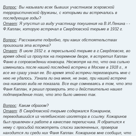
Вопрос
: Вы называли всех бывших участников эсеровской
террористической дружины, с которыми вы встречались в
последующие годы?
Ответ
: Я упустил из виду участницу покушения на В.И.Ленина - -
Ф.Каплан, которую встречал в Свердловской тюрьме в 1932 г.
Вопрос
: Расскажите подробно, при каких обстоятельствах
произошла эта встреча?
Ответ
: В июле 1932 г. в пересыльной тюрьме в г.Свердловске, во
время одной из прогулок на тюремном дворе, я встретил Каплан
Фаню в сопровождении конвоира. Несмотря на то, что она сильно
изменилась после нашей последней встречи в Москве в 1918 г., я
все же сразу узнал ее. Во время этой встречи переговорить мне с
нею не удалось. Узнала ли она меня, не знаю, при нашей встрече
она никакого вида не показала. Все еще сомневаясь в том, что это
Фаня Каплан, я решил проверить это и действительно нашел
подтверждение того, что это было именно так.
Вопрос
: Каким образом?
Ответ
: В Свердловской тюрьме содержался Кожаринов,
переводившийся из челябинского изолятора в ссылку. Кожаринов
был привлечен к работе в качестве переписчика. Я обратился к
нему с просьбой посмотреть списки заключенных, проверив
находится ли среди них Фаня Каплан. Кожаринов мне сообщил, что