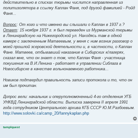
действительно в списках тюрьмы числится направленная из
политизолятора в ссылку Каплан Фаня, под другой фамилией - Ройд
Фаня...
Вопрос
: От кого и что именно вы слышали о Каплан в 1937 г.?
Ответ
: 15 ноября 1937 г. я был переведен из Мурманской тюрьмы
в Ленинградскую на Нижегородской ул. Находясь там в одной
камере с заключенным Матвеевым, у меня с ним возник разговор о
моей прошлой эсеровской деятельности и, в частности, о Каплан
Фане. Матвеев, отбывавший наказание в Сибирских к/лагерях,
сказал мне, что он знает о том, что Каплан Фаня - участница
покушения на В.И.Ленина - работает в управлении Сиблага в
Новосибирске в качестве вольнонаемного работника...
Новиков подтвердил правильность записи протокола и то, что он
им был прочитан.
Допрос вели: начальник и оперуполномоченный 4-го отделения УГБ
УНКВД Ленинградской области. Выписка заверена II апреля 1991
года сотрудником Центрального архива КГБ СССР Ю.М.Разбоевым.
http://www.solovki.ca/camp_20/fannykaplan.php
tamplquest