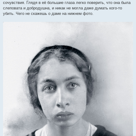
сочувствия. Глядя в её большие глаза легко поверить, что она была
щ
е
слеповата и добродушна, и никак не могла даже думать кого-то
н
убить. Чего не скажешь о даме на нижнем фото.
и
е