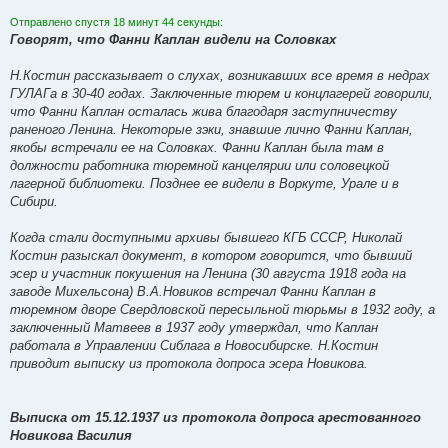
Отправлено спустя 18 минут 44 секунды:
Говорят, что Фанни Каплан видели на Соловках
Н.Костин рассказывает о слухах, возникавших все время в недрах
ГУЛАГа в 30-40 годах. Заключенные тюрем и концлагерей говорили,
что Фанни Каплан осталась жива благодаря заступничеству
раненого Ленина. Некоторые зэки, знавшие лично Фанни Каплан,
якобы встречали ее на Соловках. Фанни Каплан была там в
должности работника тюремной канцелярии или соловецкой
лагерной библиотеки. Позднее ее видели в Воркуте, Урале и в
Сибири.
Когда стали доступными архивы бывшего КГБ СССР, Николай
Костин разыскал документ, в котором говорится, что бывший
эсер и участник покушения на Ленина (30 августа 1918 года на
заводе Михельсона) В.А.Новиков встречал Фанни Каплан в
тюремном дворе Свердловской пересыльной тюрьмы в 1932 году, а
заключенный Матвеев в 1937 году утверждал, что Каплан
работала в Управлении Сиблага в Новосибирске. Н.Костин
приводит выписку из протокола допроса эсера Новикова.
Выписка от 15.12.1937 из протокола допроса арестованного
Новикова Василия