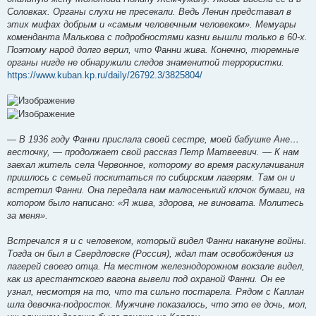
Соловках. Органы слухи не пресекали. Ведь Ленин представал в
этих мифах добрым и «самым человечным человеком». Мемуары
коменданта Малькова с подробностями казни вышли только в 60-х.
Поэтому народ долго верил, что Фанни жива. Конечно, тюремные
органы нигде не обнаружили следов знаменитой террористки.
https://www.kuban.kp.ru/daily/26792.3/3825804/
— В 1936 году Фанни прислала своей сестре, моей бабушке Ане…
весточку, — продолжает свой рассказ Петр Матвеевич. — К нам
заехал житель села Червонное, которому во время раскулачивания
пришлось с семьей поскитаться по сибирским лагерям. Там он и
встретил Фанни. Она передала нам малюсенький клочок бумаги, на
котором было написано: «Я жива, здорова, не виновата. Молитесь
за меня».
Встречался я и с человеком, который видел Фанни накануне войны.
Тогда он был в Свердловске (Россия), ждал там освобождения из
лагерей своего отца. На местном железнодорожном вокзале видел,
как из арестантского вагона вывели под охраной Фанни. Он ее
узнал, несмотря на то, что та сильно постарела. Рядом с Каплан
шла девочка-подросток. Мужчине показалось, что это ее дочь, мол,