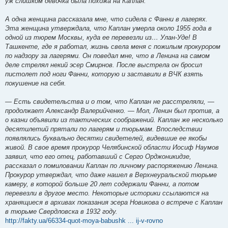
уж слишком девочка была похожа на Каплан.
А одна женщина рассказала мне, что сидела с Фанни в лагерях.
Эта женщина утверждала, что Каплан умерла около 1955 года в
одной из тюрем Москвы, куда ее перевезли из… Улан-Уде! В
Ташкенте, где я работал, жизнь свела меня с пожилым прокурором
по надзору за лагерями. Он поведал мне, что в Ленина на самом
деле стрелял некий эсер Смирнов. После выстрела он бросил
пистолет под ноги Фанни, которую и заставили в ВЧК взять
покушение на себя.
— Есть свидетельства и о том, что Каплан не расстреляли, —
продолжает Александр Валерийченко. — Мол, Ленин был против, а
о казни объявили из тактических соображений. Каплан же несколько
десятилетий прятали по лагерям и тюрьмам. Впоследствии
появлялись буквально десятки свидетелей, видевшие ее якобы
живой. В свое время прокурор Челябинской области Иосиф Наумов
заявил, что его отец, работавший с Серго Орджоникидзе,
рассказал о помиловании Каплан по личному распоряжению Ленина.
Прокурор утверждал, что даже нашел в Верхнеуральской тюрьме
камеру, в которой больше 20 лет содержали Фанни, а потом
перевезли в другое место. Некоторые историки ссылаются на
хранящиеся в архивах показания эсера Новикова о встрече с Каплан
в тюрьме Свердловска в 1932 году.
http://fakty.ua/66334-quot-moya-babushk ... ij-v-rovno