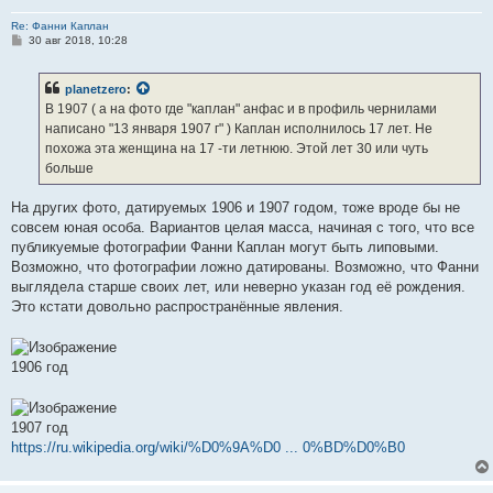
Re: Фанни Каплан
С
30 авг 2018, 10:28
о
о
б
planetzero
:
щ
е
В 1907 ( а на фото где "каплан" анфас и в профиль чернилами
н
написано "13 января 1907 г" ) Каплан исполнилось 17 лет. Не
и
е
похожа эта женщина на 17 -ти летнюю. Этой лет 30 или чуть
больше
На других фото, датируемых 1906 и 1907 годом, тоже вроде бы не
совсем юная особа. Вариантов целая масса, начиная с того, что все
публикуемые фотографии Фанни Каплан могут быть липовыми.
Возможно, что фотографии ложно датированы. Возможно, что Фанни
выглядела старше своих лет, или неверно указан год её рождения.
Это кстати довольно распространённые явления.
1906 год
1907 год
https://ru.wikipedia.org/wiki/%D0%9A%D0 ... 0%BD%D0%B0