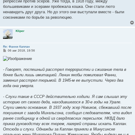
репрессии против эсеров. Уже тогда, в 1918 году, между
большевиками и эсерами пробежала кошка. Они стали люто
ненавидеть друг друга. Но до этого они выступали вместе - были
союзниками по борьбе за революцию.
Kliper
Re: Фанни Каплан
С
06 авг 2018, 19:56
о
о
б
щ
е
- Говорят, поспешный расстрел террористки и сжигание тела в
н
бочке были лишь имитацией. Ленин якобы помиловал Фанни,
и
е
заменил расстрел тюрьмой. В 1945-м ее выпустили. Через два
года она умерла.
- Слухи такие в СССР действительно ходили. Я сам слышал эту
историю от своего деда, находившегося в 30-е годы на Урале.
Слухи имели основание. В 1937 году эсер Новиков, сбежавший после
покушения с завода Михельсона, сообщил следователям, что видел
ранее сообщницу в одной из свердловских пересылок. НКВД дало
приказ руководству всех тюрем, лагерей страны искать Каплан.
Отсюда и слухи. Однажды за Каплан приняли в Минусинске
опальную жену Молотова Полину Жемчужину. Якобы видели ее и в