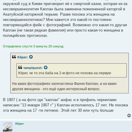
н
окружной суд в Киеве приговорил её к смертной казни, которая из-за
и
е
несовершеннолетия Каплан была заменена пожизненной каторгой в
Акатуйской каторжной тюрьме. Разве похожа эта женщина на
несовершеннолетнюю? Мне кажется это какой-то постоянно
повторяющийся фейк с фотографией. Возможно это какая-то другая
Каплан (не такая редкая фамилия) или просто какая-то женщина в
полицейских протоколах.
Отправлено спустя 3 минуты 29 секунд:
Kliper
:
tamplquest
:
Kliper, че то эта баба на 2-м фото не похожа на первую
На каких фотографиях запечатлена Фанни Каплан, а на каких
другая женщина - это ещё один интересный вопрос.
В 1907 ( а на фото где "каплан" анфас и в профиль чернилами
написано "13 января 1907 г" ) Каплан исполнилось 17 лет. Не похожа
эта женщина на 17 -ти летнюю. Этой лет 30 или чуть больше
Kliper