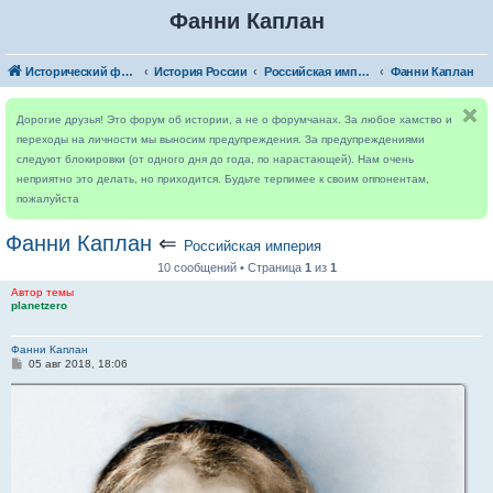
Фанни Каплан
Исторический форум
История России
Российская империя
Фанни Каплан
Дорогие друзья! Это форум об истории, а не о форумчанах. За любое хамство и
переходы на личности мы выносим предупреждения. За предупреждениями
следуют блокировки (от одного дня до года, по нарастающей). Нам очень
неприятно это делать, но приходится. Будьте терпимее к своим оппонентам,
пожалуйста
Фанни Каплан
⇐
Российская империя
10 сообщений • Страница
1
из
1
Автор темы
planetzero
Фанни Каплан
С
05 авг 2018, 18:06
о
о
б
щ
е
н
и
е