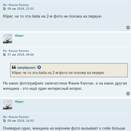
Re: Фанни Каплан
С
06 авг 2018, 21:01
о
о
Kliper, че то эта баба на 2-м фото не похожа на первую
б
щ
е
н
и
Kliper
е
Re: Фанни Каплан
С
07 авг 2018, 09:46
о
о
б
tamplquest
:
щ
е
Kliper, че то эта баба на 2-м фото не похожа на первую
н
и
е
На каких фотографиях запечатлена Фанни Каплан, а на каких другая
женщина - это ещё один интересный вопрос.
Kliper
Re: Фанни Каплан
С
08 авг 2018, 14:52
о
о
Очевидно одно, женщина на верхнем фото вызывает к себе больше
б