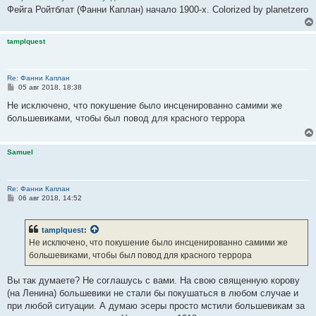
Фейга Ройтблат (Фанни Каплан) начало 1900-х. Colorized by planetzero
tamplquest
Re: Фанни Каплан
С
05 авг 2018, 18:38
о
о
Не исключено, что покушение было инсценированно самими же
б
большевиками, чтобы был повод для красного террора
щ
е
н
и
Samuel
е
Re: Фанни Каплан
С
06 авг 2018, 14:52
о
о
б
tamplquest
:
щ
е
Не исключено, что покушение было инсценированно самими же
н
большевиками, чтобы был повод для красного террора
и
е
Вы так думаете? Не соглашусь с вами. На свою священную корову
(на Ленина) большевики не стали бы покушаться в любом случае и
при любой ситуации. А думаю эсеры просто мстили большевикам за