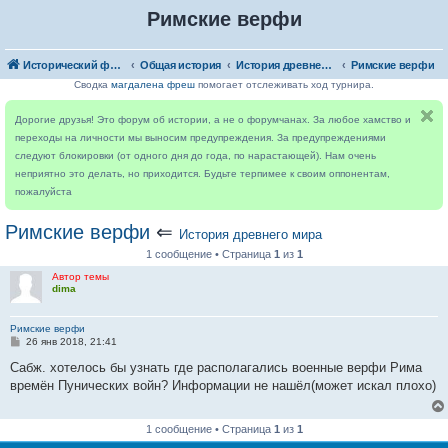
Римские верфи
Исторический форум
Общая история
История древнего мира
Римские верфи
Сводка
магдалена фреш
помогает отслеживать ход турнира.
Дорогие друзья! Это форум об истории, а не о форумчанах. За любое хамство и
переходы на личности мы выносим предупреждения. За предупреждениями
следуют блокировки (от одного дня до года, по нарастающей). Нам очень
неприятно это делать, но приходится. Будьте терпимее к своим оппонентам,
пожалуйста
Римские верфи
⇐
История древнего мира
1 сообщение • Страница
1
из
1
Автор темы
dima
Римские верфи
С
26 янв 2018, 21:41
о
о
Сабж. хотелось бы узнать где располагались военные верфи Рима
б
времён Пунических войн? Информации не нашёл(может искал плохо)
щ
е
н
и
1 сообщение • Страница
1
из
1
е