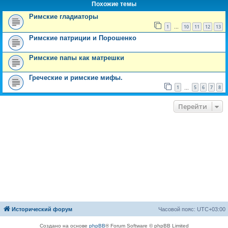
Похожие темы
Римские гладиаторы
1
10
11
12
13
…
Римские патриции и Порошенко
Римские папы как матрешки
Греческие и римские мифы.
1
5
6
7
8
…
Перейти
Исторический форум
Часовой пояс:
UTC+03:00
Создано на основе
phpBB
® Forum Software © phpBB Limited