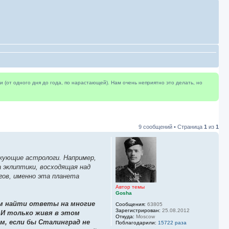
(от одного дня до года, по нарастающей). Нам очень неприятно это делать, но
9 сообщений • Страница
1
из
1
кующие астрологи. Например,
 эклиптики, восходящая над
гов, именно эта планета
Автор темы
Gosha
жем найти ответы на многие
Сообщения:
63805
Зарегистрирован:
25.08.2012
 И только живя в этом
Откуда:
Moscow
м, если бы Сталинград не
Поблагодарили:
15722 раза