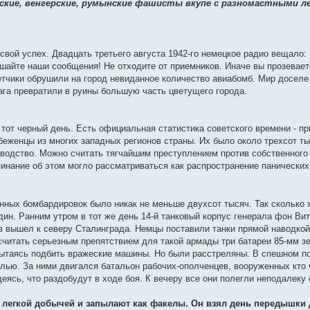
кие, венгерские, румынские фашисты вкупе с разномастными ле
свой успех. Двадцать третьего августа 1942-го немецкое радио вещало: 
ушайте наши сообщения! Не отходите от приемников. Иначе вы прозевает
тчики обрушили на город невиданное количество авиабомб. Мир доселе 
га превратили в руины большую часть цветущего города.
 тот черный день. Есть официальная статистика советского времени - п
беженцы из многих западных регионов страны. Их было около трехсот ты
оводство. Можно считать тягчайшим преступлением против собственного 
минание об этом могло рассматриваться как распространение панических
нных бомбардировок было никак не меньше двухсот тысяч. Так сколько 
один. Ранним утром в тот же день 14-й танковый корпус генерала фон Ви
 вышел к северу Сталинграда. Немцы поставили танки прямой наводкой
 считать серьезным препятствием для такой армады три батареи 85-мм з
пытаясь подбить вражеские машины. Но были расстреляны. В спешном п
алью. За ними двигался батальон рабочих-ополченцев, вооруженных кто
сь, что раздобудут в ходе боя. К вечеру все они полегли неподалеку о
ут легкой добычей и запылают как факелы. Он взял день передышки