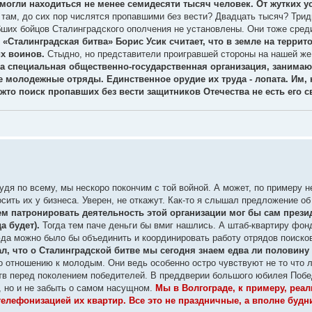
могли находиться не менее семидесяти тысяч человек. От жутких у
б там, до сих пор числятся пропавшими без вести? Двадцать тысяч? Три
ибших бойцов Сталинградского ополчения не установлены. Они тоже сред
«Сталинградская битва» Борис Усик считает, что в земле на терри
х воинов.
Стыдно, но представители проигравшей стороны на нашей же
а специальная общественно-государственная организация, занимаю
молодежные отряды. Единственное орудие их труда - лопата. Им, к
жто поиск пропавших без вести защитников Отечества не есть его 
Судя по всему, мы нескоро покончим с той войной. А может, по примеру 
сить их у бизнеса. Уверен, не откажут. Как-то я слышал предложение о
м патронировать деятельность этой организации мог бы сам презид
а будет).
Тогда тем паче деньги бы вмиг нашлись. А штаб-квартиру фон
юда можно было бы объединить и координировать работу отрядов поисков
л, что о Сталинградской битве мы сегодня знаем едва ли половину
 по отношению к молодым. Они ведь особенно остро чувствуют не то что 
тв перед поколением победителей. В преддверии большого юбилея Победы
и, но и не забыть о самом насущном.
Мы в Волгограде, к примеру, реа
ефонизацией их квартир. Все это не праздничные, а вполне будни