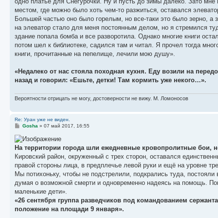
одно платье для Снегурочки. Ну и пусть до зимы далеко. Зато мн
местом, где можно было хоть чем-то разжиться, оставался элеватор
Большей частью оно было горелым, но все-таки это было зерно, а з
на элеватор стало для меня постоянным делом, но я стремился туда
здание попала бомба и все разворотила. Однако многие книги остал
потом шел к библиотеке, садился там и читал. Я прочел тогда мно
книги, прочитанные на пепелище, лечили мою душу».
«Недалеко от нас стояла походная кухня. Еду возили на перед
назад и говорил: «Ешьте, детки! Там кормить уже некого…».
Вероятности отрицать не могу, достоверности не вижу. М. Ломоносов
Re: Уран уже не виден.
С
Gosha
»
07 май 2017, 16:55
о
о
б
На территории города шли ежедневные кровопролитные бои, н
щ
е
Кировский район, окруженный с трех сторон, оставался единственны
н
правой стороны лица, в предплечье левой руки и ещё на уровне тр
и
е
Мы потихоньку, чтобы не подстрелили, подкрались туда, постояли 
думая о возможной смерти и одновременно надеясь на помощь. Пов
маленькие дети».
«26 сентября группа разведчиков под командованием сержанта
положение на площади 9 января».