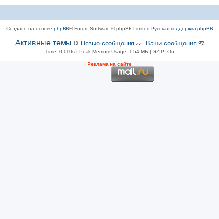
Создано на основе
phpBB
® Forum Software © phpBB Limited
Русская поддержка phpBB
Активные темы
Ҩ
Новые сообщения
ᨕ
Ваши сообщения
ᎂ
Time: 0.010s
| Peak Memory Usage: 1.54 МБ | GZIP: On
Рeклама на сaйте