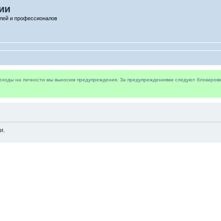
ии
лей и профессионалов
реходы на личности мы выносим предупреждения. За предупреждениями следуют блокировки 
и.