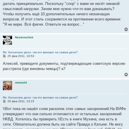
б
делать принципиально. Поскольку "спор" с вами не несёт никакой
щ
е
смысловой нагрузки. Зачем мне нужно что-то вам доказывать?
н
Чтобы получить ещё 10 дополнительных ничего незначащих
и
е
вопросов. И этот стиль сохраняется на протяжении всего времени:
"Я не верю. Всё фигня. Ответьте на вопрос..."
Nastenochek
Re: Катынское дело: так кто виноват на самом деле?
С
25 фев 2011, 19:53
о
о
Алексей, приведите документы, подтвержадющие советскую версию
б
расстрела (где виновны немцы)? а?
щ
е
н
и
netozoid
е
Re: Катынское дело: так кто виноват на самом деле?
С
26 фев 2011, 23:15
о
о
\\Вот пока не нашёл схем раскопок этих самых захоронений.На ВИФе
б
утверждают что они сильно отличаются от остальных захоронений
щ
е
НКВД. Хотелось бы проверить.\\Есть в книге Мухина, она есть в
н
сети. Обязательно должна быть на сайте Правда о Катыне. Не могу
и
е