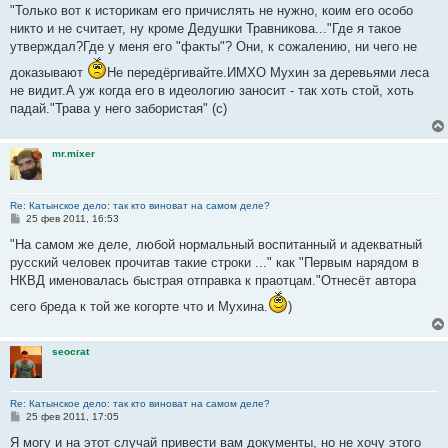
о
"Только вот к историкам его причислять не нужно, коим его особо
б
никто и не считает, ну кроме Дедушки Травникова..."Где я такое
щ
е
утверждал?Где у меня его "факты"? Они, к сожалению, ни чего не
н
и
доказывают
Не передёргивайте.ИМХО Мухин за деревьями леса
е
не видит.А уж когда его в идеологию заносит - так хоть стой, хоть
падай."Трава у него забористая" (с)
mr.mixer
Re: Катынское дело: так кто виноват на самом деле?
С
25 фев 2011, 16:53
о
о
"На самом же деле, любой нормальный воспитанный и адекватный
б
русский человек прочитав такие строки ..." как "Первым нарядом в
щ
е
НКВД именовалась быстрая отправка к праотцам."Отнесёт автора
н
и
сего бреда к той же когорте что и Мухина.
)
е
seocrat
Re: Катынское дело: так кто виноват на самом деле?
С
25 фев 2011, 17:05
о
о
Я могу и на этот случай привести вам документы, но не хочу этого