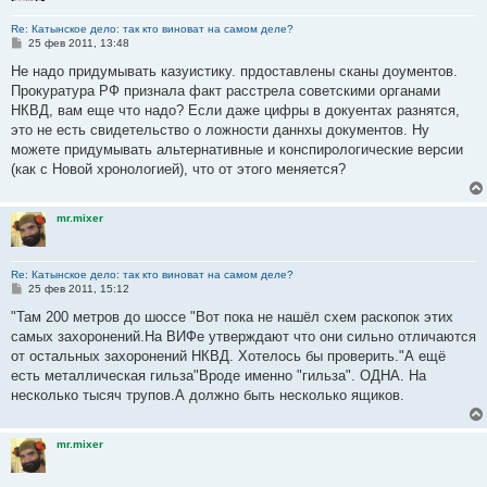
Re: Катынское дело: так кто виноват на самом деле?
С
25 фев 2011, 13:48
о
о
Не надо придумывать казуистику. прдоставлены сканы доументов.
б
Прокуратура РФ признала факт расстрела советскими органами
щ
е
НКВД, вам еще что надо? Если даже цифры в докуентах разнятся,
н
это не есть свидетельство о ложности даннхы документов. Ну
и
е
можете придумывать альтернативные и конспирологические версии
(как с Новой хронологией), что от этого меняется?
mr.mixer
Re: Катынское дело: так кто виноват на самом деле?
С
25 фев 2011, 15:12
о
о
"Там 200 метров до шоссе "Вот пока не нашёл схем раскопок этих
б
самых захоронений.На ВИФе утверждают что они сильно отличаются
щ
е
от остальных захоронений НКВД. Хотелось бы проверить."А ещё
н
есть металлическая гильза"Вроде именно "гильза". ОДНА. На
и
е
несколько тысяч трупов.А должно быть несколько ящиков.
mr.mixer