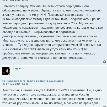
о
о
Немного в защиту Мухина!Он, если строго подходить к его
б
образованию, не историк. Однако, сказать, что профиссиональной
щ
е
жилки у него нет не могу. Н.Н. Покровский как-то сказал, что
н
источнековедческие методы для источников Средневекого и ранне
и
е
нового периодов применимы и к документации 20 в. Мухин это
убедительно показывает - задается вопросами, на которые мало кто
обращал внимание... Формирование и подготовка
делопроизводственных документов, беловые и черновые списки.
Мне, как русисту, стыдно слышать, что ссылаться на кого-то - это
моветон... Тут ладно нарушается историографический принцып, так
мы избегаем или сглаживаем (в угоду чему или кому?) те
проблемные моменты, которые тех, кто мыслит в политическом
дискурсе, ставят, мягко скажем, в неловкое положение...
Yurgon
Re: Катынское дело: так кто виноват на самом деле?
С
27 фев 2011, 14:04
о
о
Константин, я имела в виду ОФИЦИАЛЬНУЮ претензию. Но, видно,
б
польская сторона тоже сочла доказательства вины России
щ
е
недостаточными (не гласно, есс-но), раз подобные иски поступают
н
только от родственников. Я так понимаю, в расчете на прецедент.
и
е