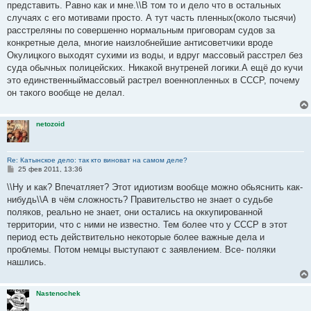
представить. Равно как и мне.\\В том то и дело что в остальных
случаях с его мотивами просто. А тут часть пленных(около тысячи)
расстреляны по совершенно нормальным приговорам судов за
конкретные дела, многие наизлобнейшие антисоветчики вроде
Окулицкого выходят сухими из воды, и вдруг массовый расстрел без
суда обычных полицейских. Никакой внутреней логики.А ещё до кучи
это единственныймассовый растрел военнопленных в СССР, почему
он такого вообще не делал.
netozoid
Re: Катынское дело: так кто виноват на самом деле?
С
25 фев 2011, 13:36
о
о
\\Ну и как? Впечатляет? Этот идиотизм вообще можно обьяснить как-
б
нибудь\\А в чём сложность? Правительство не знает о судьбе
щ
е
поляков, реально не знает, они остались на оккупированной
н
территории, что с ними не известно. Тем более что у СССР в этот
и
е
период есть действительно некоторые более важные дела и
проблемы. Потом немцы выступают с заявлением. Все- поляки
нашлись.
Nastenochek