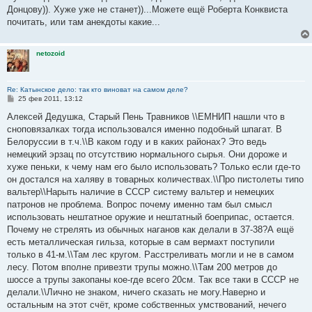
б
Донцову)). Хуже уже не станет))...Можете ещё Роберта Конквиста
щ
е
почитать, или там анекдоты какие...
н
и
е
netozoid
Re: Катынское дело: так кто виноват на самом деле?
С
25 фев 2011, 13:12
о
о
Алексей Дедушка, Старый Пень Травников \\ЕМНИП нашли что в
б
сноповязалках тогда использовался именно подобный шпагат. В
щ
е
Белоруссии в т.ч.\\В каком году и в каких районах? Это ведь
н
немецкий эрзац по отсутствию нормального сырья. Они дороже и
и
е
хуже пеньки, к чему нам его было использовать? Только если где-то
он достался на халяву в товарных количествах.\\Про пистолеты типо
вальтер\\Нарыть наличие в СССР систему вальтер и немецких
патронов не проблема. Вопрос почему именно там был смысл
использовать нештатное оружие и нештатный боеприпас, остается.
Почему не стрелять из обычных наганов как делали в 37-38?А ещё
есть металлическая гильза, которые в сам вермахт поступили
только в 41-м.\\Там лес кругом. Расстреливать могли и не в самом
лесу. Потом вполне привезти трупы можно.\\Там 200 метров до
шоссе а трупы закопаны кое-где всего 20см. Так все таки в СССР не
делали.\\Лично не знаком, ничего сказать не могу.Наверно и
остальным на этот счёт, кроме собственных умствований, нечего