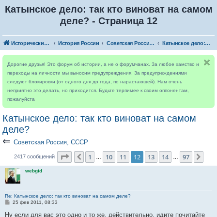
Катынское дело: так кто виноват на самом
деле? - Страница 12
Исторический форум
История России
Советская Россия, СССР
Катынское дело: так кто виноват на самом деле?
Дорогие друзья! Это форум об истории, а не о форумчанах. За любое хамство и
переходы на личности мы выносим предупреждения. За предупреждениями
следуют блокировки (от одного дня до года, по нарастающей). Нам очень
неприятно это делать, но приходится. Будьте терпимее к своим оппонентам,
пожалуйста
Катынское дело: так кто виноват на самом
деле?
⇐
Советская Россия, СССР
Страница
12
из
97
1
10
11
12
13
14
97
Пред.
Сле
2417 сообщений
…
…
webgid
Re: Катынское дело: так кто виноват на самом деле?
С
25 фев 2011, 08:33
о
о
Ну если для вас это одно и то же, действительно, идите почитайте