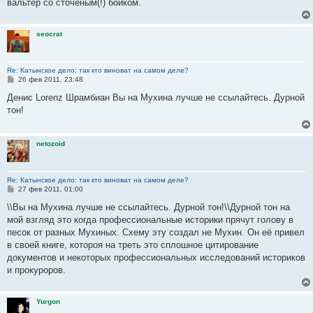
вальтер со сточеным(!) бойком.
seocrat
Re: Катынское дело: так кто виноват на самом деле?
С
26 фев 2011, 23:48
о
о
Денис Lorenz Шрамбиан Вы на Мухина лучше не ссылайтесь. Дурной
б
тон!
щ
е
н
и
netozoid
е
Re: Катынское дело: так кто виноват на самом деле?
С
27 фев 2011, 01:00
о
о
\\Вы на Мухина лучше не ссылайтесь. Дурной тон!\\Дурной тон на
б
мой взгляд это когда профессиональные историки прячут голову в
щ
е
песок от разных Мухиных. Схему эту создал не Мухин. Он её привел
н
в своей книге, котороя на треть это сплошное цитирование
и
е
документов и некоторых профессиональных исследований историков
и прокуроров.
Yurgon