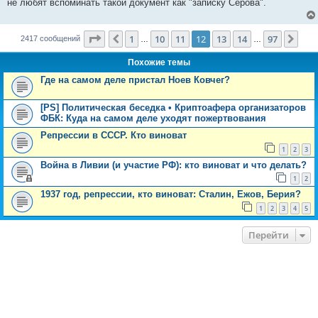
не любят вспоминать такой документ как "записку Серова".
Страница
12
из
97
1
10
11
12
13
14
97
Пред.
Сле
2417 сообщений
…
…
Похожие темы
Где на самом деле пристал Ноев Ковчег?
[PS] Политическая беседка • Криптоафера организаторов
ФБК: Куда на самом деле уходят пожертвования
Репрессии в СССР. Кто виноват
1
2
3
Война в Ливии (и участие РФ): кто виноват и что делать?
1
2
1937 год, репрессии, кто виноват: Сталин, Ежов, Берия?
1
2
3
4
5
Перейти