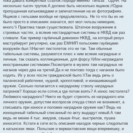
пока давать конкретных ссылок.//Вроде именно "гильза". ОДНА. На
несколько тысяч трупов.А должно быть несколько ящиков.//Одна
пропущенная катыноведами и запечатленная на их фотографиях.
Ящиков с гильзами вообще не предъявлялось. Не то что бы их не
было просто в описаниях значатся, вот мол гильзы немецкие,
много.\\ Практика такая существовала. Штатное вооружение в
строевых частях, а всякие нестандартные системы в НКВД как раз
сливали. Как пример гаубичный дивизион НКВД, на который резун
мастурбирует регулярно, как раз ЕМНИП польскими гаубицами
вооружён был.\\Насчет пистолетов это не так. Там обычные
табельные системы, разумеется плюс к ним всякие наградные и
личные, так сказать коллекционные, для форсу.\\Или награждали
иностранными системами.Посмотрите в музеях там наградных не
наганов через два на третий.Да и не понтово тогда с наганом было
ходить. Их у всех после гражданской было.\\Так ведь речь о
палаческой работенке, нудной, кропотливой, и изнашивающей
оружие. Сколько полагается к наградному стволу наградных
патронов? Хорошо если сотня,а где потом взять? А износ пистолета?
Любимого наградного? Никто не будет стрелять из наградного или
личного оружия, допустим воспросов откуда ствол не возникнет, а
списывать при износе и поломке наградное оружие как? Ведь на
изнощенный табельный списанный по акту выдадут новый.А там
ведь не менее 4 тыс. жмуров, свыше 4тыс. выстрелов, пушка
износится. Кстати в сети есть описания находок черных следопытов
в катынских ямах. Польские и вермахтовские вещи вперемешку, и