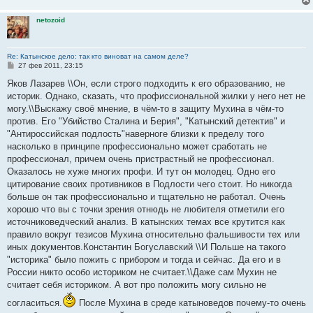
netozoid
Re: Катынское дело: так кто виноват на самом деле?
С
27 фев 2011, 23:15
о
о
Яков Лазарев \\Он, если строго подходить к его образованию, не
б
историк. Однако, сказать, что профиссиональной жилки у него нет не
щ
е
могу.\\Выскажу своё мнение, в чём-то в защиту Мухина в чём-то
н
против. Его "Убийство Сталина и Берия", "Катынский детектив" и
и
е
"Антироссийская подлость"наверноге близки к пределу того
насколько в принципе профессионально может сработать не
профессионал, причем очень пристрастный не профессионал.
Оказалось не хуже многих профи. И тут он молодец. Одно его
цитирование своих противников в Подлости чего стоит. Но никогда
больше он так профессионально и тщательно не работал. Очень
хорошо что вы с точки зрения отнюдь не любителя отметили его
источниковедческий анализ. В катынских темах все крутится как
правило вокруг тезисов Мухина относительно фальшивости тех или
иных документов.Константин Богуславский \\И Польше на такого
"историка" было пожить с прибором и тогда и сейчас. Да его и в
России никто особо историком не считает.\\Даже сам Мухин не
считает себя историком. А вот про положить могу сильно не
согласиться.
После Мухина в среде катыноведов почему-то очень