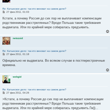
Re: Катынское дело: так кто виноват на самом деле?
С
27 фев 2011, 01:03
о
о
Кстати, а почему Россия до сих пор не выплачивает компенсации
б
родственникам расстрелянных? Вроде Польша такие требования
щ
е
выдвигала. Или по крайней мере собиралась предъявить.
н
и
е
netozoid
Re: Катынское дело: так кто виноват на самом деле?
С
27 фев 2011, 01:18
о
о
Официально не выдвигала. Во всяком случае в постперестроечные
б
времена.
щ
е
н
и
webgid
е
Re: Катынское дело: так кто виноват на самом деле?
С
27 фев 2011, 04:26
о
о
>Кстати, а почему Россия до сих пор не выплачивает компенсации
б
родственникам расстрелянных? Вроде Польша такие требования
щ
е
выдвигала. Или по крайней мере собиралась предъявить.Гм))...