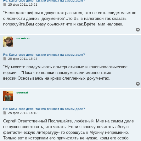
Re: Катынское дело: так кто виноват на самом деле?
С
25 фев 2011, 15:21
о
о
"Если даже цифры в докуентах разнятся, это не есть свидетельство
б
о ложности даннхы документов"Это Вы в налоговой так сказать
щ
е
попробуйте.Вам сразу обьяснят что и как.Врёте, мил человек.
н
и
е
mr.mixer
Re: Катынское дело: так кто виноват на самом деле?
С
25 фев 2011, 15:23
о
о
"Ну можете придумывать альтернативные и конспирологические
б
версии ..."Пока что поляки навыдумывали именно такие
щ
е
версии.Основываясь на криво слепленных документах.
н
и
е
seocrat
Re: Катынское дело: так кто виноват на самом деле?
С
25 фев 2011, 16:40
о
о
Сергей Ответственный Послушайте, любезный. Мне на самом деле
б
не нужно советовать, что читать. Если я захочу почитать лёгкую
щ
е
фантастическую литературу- то обращусь к Мухину непременно.
н
Только вот к историкам его причислять не нужно, коим его особо
и