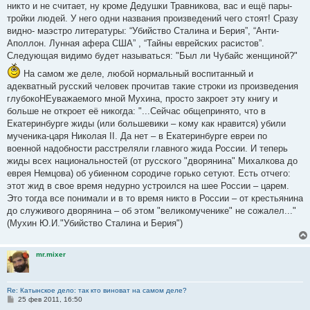
е
никто и не считает, ну кроме Дедушки Травникова, вас и ещё пары-
тройки людей. У него одни названия произведений чего стоят! Сразу
видно- маэстро литературы: “Убийство Сталина и Берия”, “Анти-
Аполлон. Лунная афера США” , “Тайны еврейских расистов”.
Следующая видимо будет называться: "Был ли Чубайс женщиной?"
На самом же деле, любой нормальный воспитанный и
адекватный русский человек прочитав такие строки из произведения
глубокоНЕуважаемого мной Мухина, просто закроет эту книгу и
больше не откроет её никогда: "...Сейчас общепринято, что в
Екатеринбурге жиды (или большевики – кому как нравится) убили
мученика-царя Николая II. Да нет – в Екатеринбурге евреи по
военной надобности расстреляли главного жида России. И теперь
жиды всех национальностей (от русского "дворянина" Михалкова до
еврея Немцова) об убиенном сородиче горько сетуют. Есть отчего:
этот жид в свое время недурно устроился на шее России – царем.
Это тогда все понимали и в то время никто в России – от крестьянина
до служивого дворянина – об этом "великомученике" не сожалел..."
(Мухин Ю.И."Убийство Сталина и Берия")
mr.mixer
Re: Катынское дело: так кто виноват на самом деле?
С
25 фев 2011, 16:50
о