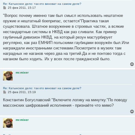
Re: Катынское дело: так кто виноват на самом деле?
С
25 фев 2011, 15:17
о
о
"Вопрос почему именно там был смысл использовать нештатное
б
оружие и нештатный боеприпас, остается"Практика такая
щ
е
существовала. Штатное вооружение в строевых частях, а всякие
н
нестандартные системы в НКВД как раз сливали. Как пример
и
е
гаубичный дивизион НКВД, на который резун мастурбирует
регулярно, как раз ЕМНИП польскими гаубицами вооружён был.Или
награждали иностранными системами.Посмотрите в музеях там
наградных не наганов через два на третий.Да и не понтово тогда с
наганом было ходить. Их у всех после гражданской было.
mr.mixer
Re: Катынское дело: так кто виноват на самом деле?
С
25 фев 2011, 15:19
о
о
Константин Богуславский "Включите логику на минутку."По поводу
б
массонских шифрований исполнения - признаёте что мимо?
щ
е
н
и
mr.mixer
е