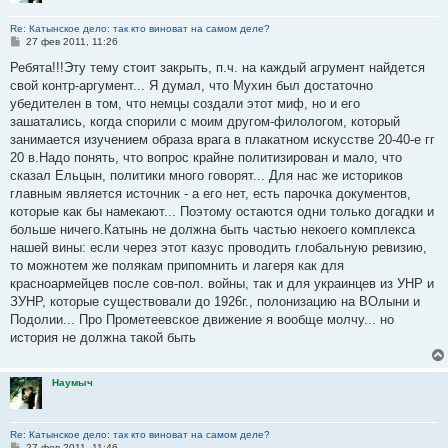
Re: Катынское дело: так кто виноват на самом деле?
С
27 фев 2011, 11:26
о
о
Ребята!!!Эту тему стоит закрыть, п.ч. на каждый агрумент найдется
б
свой контр-аргумент... Я думал, что Мухин был достаточно
щ
е
убедителен в том, что немцы создали этот миф, но и его
н
зашатались, когда спорили с моим другом-филологом, который
и
е
занимается изучением образа врага в плакатном искусстве 20-40-е гг
20 в.Надо понять, что вопрос крайне политизирован и мало, что
сказал Ельцын, политики много говорят... Для нас же историков
главным является источник - а его нет, есть парочка документов,
которые как бы намекают... Поэтому остаются одни только догадки и
больше ничего.Катынь не должна быть частью некоего комплекса
нашей вины: если через этот казус проводить глобальную ревизию,
то можнотем же полякам припомнить и лагеря как для
красноармейцев после сов-пол. войны, так и для украинцев из УНР и
ЗУНР, которые существовали до 1926г., полонизацию на ВОлыни и
Подолии... Про Прометеевское движение я вообще молчу... но
история не должна такой быть
Наумыч
Re: Катынское дело: так кто виноват на самом деле?
С
27 фев 2011, 11:46