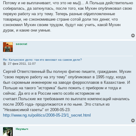
н
Потому и не выплачивает, что это не мы))... А Польша действительно
и
е
собиралась, да заткнулась, после того, как Мухин опубликовал свою
первую работу на эту тему. Теперь разные обдипломленные
товарищи, не сэкономившие стране сотой доли тех денег, что
сэкономил Мухин своим трудом, будут нас учить, какой Мухин
дурак, и какие они умные.
seocrat
Re: Катынское дело: так кто виноват на самом деле?
С
27 фев 2011, 11:07
о
о
Сергей Ответственный Вы полную фигню пишете, гражданин. Мухин
б
"свою первую работу на эту тему" опубликовал в 1995 году, когда
щ
е
был скромным инженером на заводе ферросплавов в Казахстане. И
н
Польше на такого "историка" было пожить с прибором и тогда и
и
е
сейчас. Да его и в России никто особо историком не
считает.Польские же требования по выплате компенсаций начались
после 2005 года- продолжаются и по ныне. Это статья из
"Независимой газеты" от 2008-05-23:
http://www.ng.ru/politics/2008-05-23/1_secret.html
Наумыч