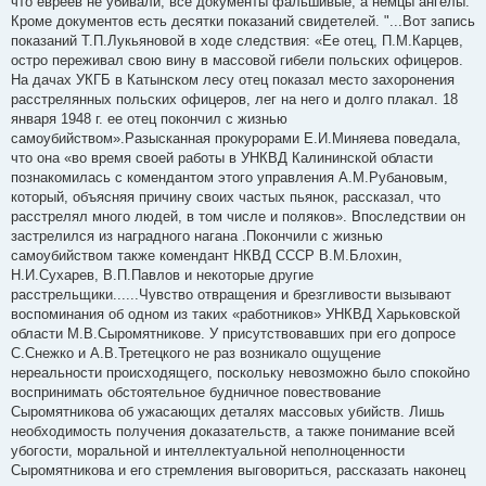
что евреев не убивали, все документы фальшивые, а немцы ангелы.
н
Кроме документов есть десятки показаний свидетелей. "...Вот запись
и
е
показаний Т.П.Лукьяновой в ходе следствия: «Ее отец, П.М.Карцев,
остро переживал свою вину в массовой гибели польских офицеров.
На дачах УКГБ в Катынском лесу отец показал место захоронения
расстрелянных польских офицеров, лег на него и долго плакал. 18
января 1948 г. ее отец покончил с жизнью
самоубийством».Разысканная прокурорами Е.И.Миняева поведала,
что она «во время своей работы в УНКВД Калининской области
познакомилась с комендантом этого управления А.М.Рубановым,
который, объясняя причину своих частых пьянок, рассказал, что
расстрелял много людей, в том числе и поляков». Впоследствии он
застрелился из наградного нагана .Покончили с жизнью
самоубийством также комендант НКВД СССР В.М.Блохин,
Н.И.Сухарев, В.П.Павлов и некоторые другие
расстрельщики......Чувство отвращения и брезгливости вызывают
воспоминания об одном из таких «работников» УНКВД Харьковской
области М.В.Сыромятникове. У присутствовавших при его допросе
С.Снежко и А.В.Третецкого не раз возникало ощущение
нереальности происходящего, поскольку невозможно было спокойно
воспринимать обстоятельное будничное повествование
Сыромятникова об ужасающих деталях массовых убийств. Лишь
необходимость получения доказательств, а также понимание всей
убогости, моральной и интеллектуальной неполноценности
Сыромятникова и его стремления выговориться, рассказать наконец