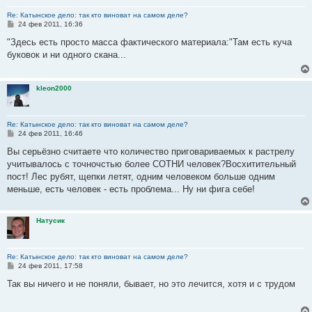
Re: Катынское дело: так кто виноват на самом деле?
С
24 фев 2011, 16:36
о
о
"Здесь есть просто масса фактического материала:"Там есть куча
б
буковок и ни одного скана...
щ
е
н
и
kleon2000
е
Re: Катынское дело: так кто виноват на самом деле?
С
24 фев 2011, 16:46
о
о
Вы серьёзно считаете что количество приговариваемых к растрелу
б
учитывалось с точночстью более СОТНИ человек?Восхитительный
щ
е
пост! Лес рубят, щепки летят, одним человеком больше одним
н
меньше, есть человек - есть проблема... Ну ни фига себе!
и
е
Натусик
Re: Катынское дело: так кто виноват на самом деле?
С
24 фев 2011, 17:58
о
о
Так вы ничего и не поняли, бывает, но это лечится, хотя и с трудом
б
щ
е