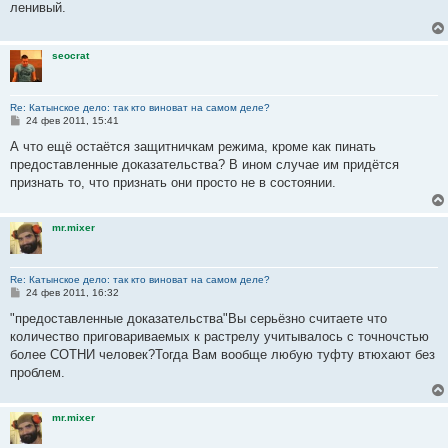
ленивый.
щ
е
н
и
seocrat
е
Re: Катынское дело: так кто виноват на самом деле?
С
24 фев 2011, 15:41
о
о
А что ещё остаётся защитничкам режима, кроме как пинать
б
предоставленные доказательства? В ином случае им придётся
щ
е
признать то, что признать они просто не в состоянии.
н
и
е
mr.mixer
Re: Катынское дело: так кто виноват на самом деле?
С
24 фев 2011, 16:32
о
о
"предоставленные доказательства"Вы серьёзно считаете что
б
количество приговариваемых к растрелу учитывалось с точночстью
щ
е
более СОТНИ человек?Тогда Вам вообще любую туфту втюхают без
н
проблем.
и
е
mr.mixer