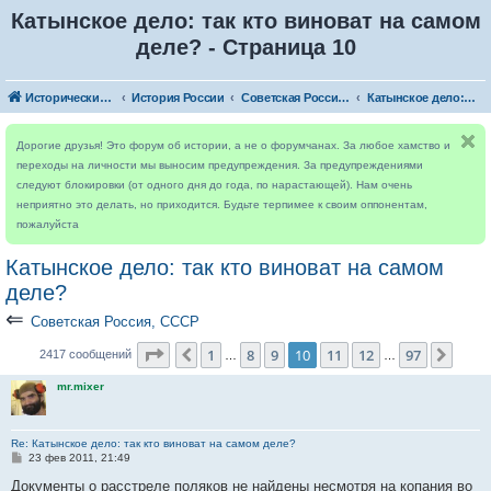
Катынское дело: так кто виноват на самом
деле? - Страница 10
Исторический форум
История России
Советская Россия, СССР
Катынское дело: так кто виноват на самом деле?
Дорогие друзья! Это форум об истории, а не о форумчанах. За любое хамство и
переходы на личности мы выносим предупреждения. За предупреждениями
следуют блокировки (от одного дня до года, по нарастающей). Нам очень
неприятно это делать, но приходится. Будьте терпимее к своим оппонентам,
пожалуйста
Катынское дело: так кто виноват на самом
деле?
⇐
Советская Россия, СССР
Страница
10
из
97
1
8
9
10
11
12
97
Пред.
След
2417 сообщений
…
…
mr.mixer
Re: Катынское дело: так кто виноват на самом деле?
С
23 фев 2011, 21:49
о
о
Документы о расстреле поляков не найдены несмотря на копания во