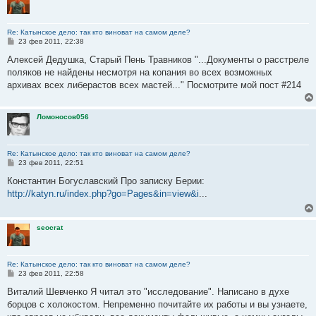
Re: Катынское дело: так кто виноват на самом деле?
С
23 фев 2011, 22:38
о
о
Алексей Дедушка, Старый Пень Травников "...Документы о расстреле
б
поляков не найдены несмотря на копания во всех возможных
щ
е
архивах всех либерастов всех мастей..." Посмотрите мой пост #214
н
и
е
Ломоносов056
Re: Катынское дело: так кто виноват на самом деле?
С
23 фев 2011, 22:51
о
о
Константин Богуславский Про записку Берии:
б
http://katyn.ru/index.php?go=Pages&in=view&i
...
щ
е
н
и
seocrat
е
Re: Катынское дело: так кто виноват на самом деле?
С
23 фев 2011, 22:58
о
о
Виталий Шевченко Я читал это "исследование". Написано в духе
б
борцов с холокостом. Непременно почитайте их работы и вы узнаете,
щ
е