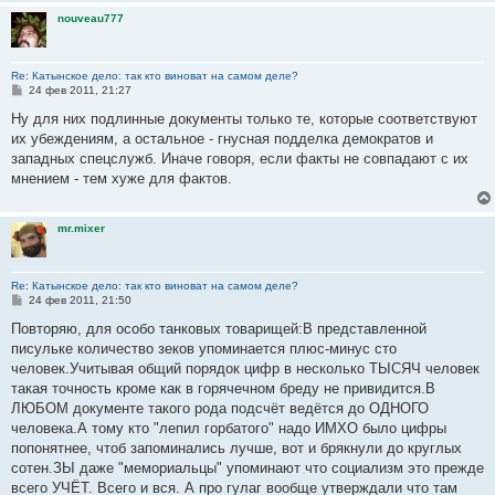
и
nouveau777
е
Re: Катынское дело: так кто виноват на самом деле?
С
24 фев 2011, 21:27
о
о
Ну для них подлинные документы только те, которые соответствуют
б
их убеждениям, а остальное - гнусная подделка демократов и
щ
е
западных спецслужб. Иначе говоря, если факты не совпадают с их
н
мнением - тем хуже для фактов.
и
е
mr.mixer
Re: Катынское дело: так кто виноват на самом деле?
С
24 фев 2011, 21:50
о
о
Повторяю, для особо танковых товарищей:В представленной
б
писульке количество зеков упоминается плюс-минус сто
щ
е
человек.Учитывая общий порядок цифр в несколько ТЫСЯЧ человек
н
такая точность кроме как в горячечном бреду не привидится.В
и
е
ЛЮБОМ документе такого рода подсчёт ведётся до ОДНОГО
человека.А тому кто "лепил горбатого" надо ИМХО было цифры
попонятнее, чтоб запоминались лучше, вот и брякнули до круглых
сотен.ЗЫ даже "мемориальцы" упоминают что социализм это прежде
всего УЧЁТ. Всего и вся. А про гулаг вообще утверждали что там