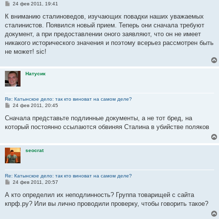
С
24 фев 2011, 19:41
о
о
К вниманию сталиноведов, изучающих повадки наших уважаемых
б
сталинистов. Появился новый прием. Теперь они сначала требуют
щ
е
документ, а при предоставлении оного заявляют, что он не имеет
н
никакого исторического значения и поэтому всерьез рассмотрен быть
и
е
не может! sic!
Натусик
Re: Катынское дело: так кто виноват на самом деле?
С
24 фев 2011, 20:45
о
о
Сначала представьте подлинные документы, а не тот бред, на
б
который постоянно ссылаются обвиняя Сталина в убийстве поляков
щ
е
н
и
seocrat
е
Re: Катынское дело: так кто виноват на самом деле?
С
24 фев 2011, 20:57
о
о
А кто определил их неподлинность? Группа товарищей с сайта
б
кпрф.ру? Или вы лично проводили проверку, чтобы говорить такое?
щ
е
н