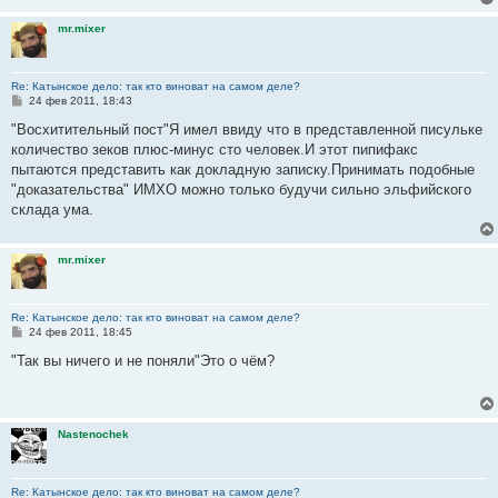
н
и
mr.mixer
е
Re: Катынское дело: так кто виноват на самом деле?
С
24 фев 2011, 18:43
о
о
"Восхитительный пост"Я имел ввиду что в представленной писульке
б
количество зеков плюс-минус сто человек.И этот пипифакс
щ
е
пытаются представить как докладную записку.Принимать подобные
н
"доказательства" ИМХО можно только будучи сильно эльфийского
и
е
склада ума.
mr.mixer
Re: Катынское дело: так кто виноват на самом деле?
С
24 фев 2011, 18:45
о
о
"Так вы ничего и не поняли"Это о чём?
б
щ
е
н
и
Nastenochek
е
Re: Катынское дело: так кто виноват на самом деле?