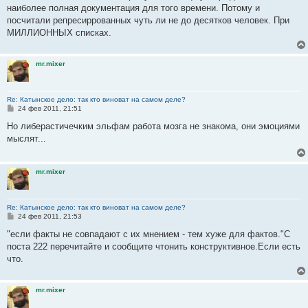
наиболее полная документация для того времени. Потому и
посчитали репресиррованных чуть ли не до десятков человек. При
МИЛЛИОННЫХ списках.
mr.mixer
Re: Катынское дело: так кто виноват на самом деле?
С
24 фев 2011, 21:51
о
о
Но либерастичечким эльфам работа мозга не знакома, они эмоциями
б
мыслят...
щ
е
н
и
mr.mixer
е
Re: Катынское дело: так кто виноват на самом деле?
С
24 фев 2011, 21:53
о
о
"если факты не совпадают с их мнением - тем хуже для фактов."С
б
поста 222 перечитайте и сообщите чтонить конструктивное.Если есть
щ
е
что.
н
и
е
mr.mixer