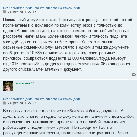
Re: Катынское дело: так кто виноват на самом деле?
С
24 фев 2011, 22:15
о
о
Прикольный документ кстати:Первые две страницы - светлой лентой
б
пропечатаны и с докладом по количеству зеков с точностью до
щ
е
одного.А последние две, на которых только на третьей идёт речь о
н
расстреле, напечатаны более свежей лентой и точность подсчёта
и
е
уже идёт до сотен.Причем в обе стороны.Уже это вызывает
серьёзные сомнения.Получаеться что в одном и том же документе
сообщается о 10 685 поляках из которых под расстрельные
приговоры собираються подвести 11 000 человек.Откуда наберут
ещё 315 поляков?И куда денут недорасстрелянных 36 офицеров из
другого списка?Замечательный документ.
nouveau777
Re: Катынское дело: так кто виноват на самом деле?
С
24 фев 2011, 22:23
о
о
Во-первых в спешке и не такие ошибки могли быть допущены. А
б
делать заключения о подделке документа по наличиям в нем ошибок
щ
е
и по смене ленты машинки - простите, это не любой криминалист,
н
работающий с подлинником сумеет. Не находите? Так что
и
е
рассуждения ваши интересны, но не вполне конструктивны. Равно