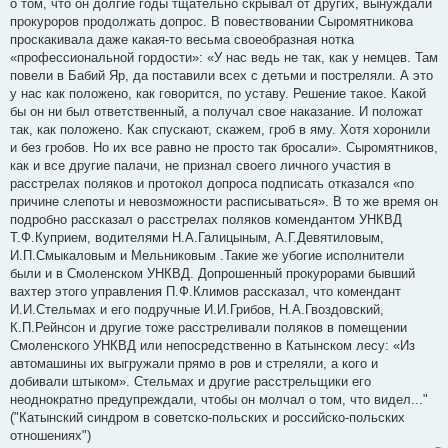
о том, что он долгие годы тщательно скрывал от других, вынуждали
прокуроров продолжать допрос. В повествовании Сыромятникова
проскакивала даже какая-то весьма своеобразная нотка
«профессиональной гордости»: «У нас ведь не так, как у немцев. Там
повели в Бабий Яр, да поставили всех с детьми и постреляли. А это
у нас как положено, как говорится, по уставу. Решение такое. Какой
бы он ни был ответственный, а получал свое наказание. И положат
так, как положено. Как спускают, скажем, гроб в яму. Хотя хоронили
и без гробов. Но их все равно не просто так бросали». Сыромятников,
как и все другие палачи, не признал своего личного участия в
расстрелах поляков и протокол допроса подписать отказался «по
причине слепоты и невозможности расписываться». В то же время он
подробно рассказал о расстрелах поляков комендантом УНКВД
Т.Ф.Куприем, водителями Н.А.Галицыным, А.Г.Девятиловым,
И.П.Смыкаловым и Мельниковым .Такие же убогие исполнители
были и в Смоленском УНКВД. Допрошенный прокурорами бывший
вахтер этого управления П.Ф.Климов рассказал, что комендант
И.И.Стельмах и его подручные И.И.Грибов, Н.А.Гвоздовский,
К.П.Рейнсон и другие тоже расстреливали поляков в помещении
Смоленского УНКВД или непосредственно в Катынском лесу: «Из
автомашины их выгружали прямо в ров и стреляли, а кого и
добивали штыком». Стельмах и другие расстрельщики его
неоднократно предупреждали, чтобы он молчал о том, что видел..."
("Катынский синдром в советско-польских и российско-польских
отношениях")