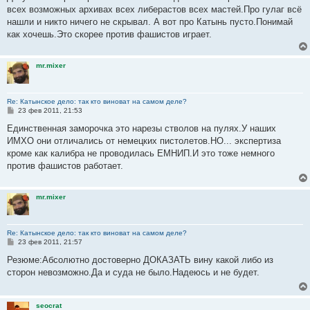
б
всех возможных архивах всех либерастов всех мастей.Про гулаг всё
щ
е
нашли и никто ничего не скрывал. А вот про Катынь пусто.Понимай
н
как хочешь.Это скорее против фашистов играет.
и
е
mr.mixer
Re: Катынское дело: так кто виноват на самом деле?
С
23 фев 2011, 21:53
о
о
Единственная заморочка это нарезы стволов на пулях.У наших
б
ИМХО они отличались от немецких пистолетов.НО... экспертиза
щ
е
кроме как калибра не проводилась ЕМНИП.И это тоже немного
н
против фашистов работает.
и
е
mr.mixer
Re: Катынское дело: так кто виноват на самом деле?
С
23 фев 2011, 21:57
о
о
Резюме:Абсолютно достоверно ДОКАЗАТЬ вину какой либо из
б
сторон невозможно.Да и суда не было.Надеюсь и не будет.
щ
е
н
и
seocrat
е