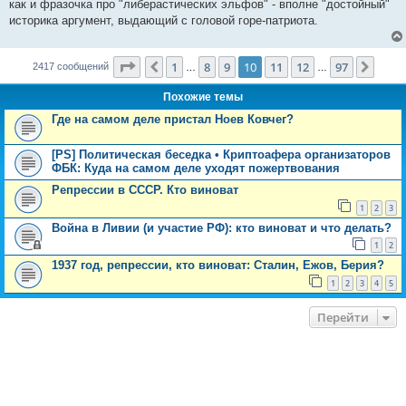
как и фразочка про "либерастических эльфов" - вполне "достойный"
историка аргумент, выдающий с головой горе-патриота.
Страница
10
из
97
1
8
9
10
11
12
97
Пред.
След
2417 сообщений
…
…
Похожие темы
Где на самом деле пристал Ноев Ковчег?
[PS] Политическая беседка • Криптоафера организаторов
ФБК: Куда на самом деле уходят пожертвования
Репрессии в СССР. Кто виноват
1
2
3
Война в Ливии (и участие РФ): кто виноват и что делать?
1
2
1937 год, репрессии, кто виноват: Сталин, Ежов, Берия?
1
2
3
4
5
Перейти