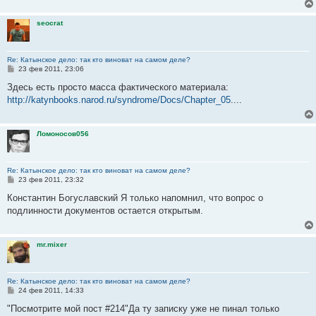
seocrat
Re: Катынское дело: так кто виноват на самом деле?
С
23 фев 2011, 23:06
о
о
Здесь есть просто масса фактического материала:
б
http://katynbooks.narod.ru/syndrome/Docs/Chapter_05
....
щ
е
н
и
Ломоносов056
е
Re: Катынское дело: так кто виноват на самом деле?
С
23 фев 2011, 23:32
о
о
Константин Богуславский Я только напомнил, что вопрос о
б
подлинности документов остается открытым.
щ
е
н
и
mr.mixer
е
Re: Катынское дело: так кто виноват на самом деле?
С
24 фев 2011, 14:33
о
о
"Посмотрите мой пост #214"Да ту записку уже не пинал только
б