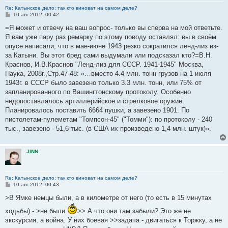
Re: Катынское дело: так кто виноват на самом деле?
С
10 авг 2012, 00:42
о
о
=Я может и отвечу на ваш вопрос- только вы сперва на мой ответьте.
б
Я вам уже пару раз ремарку по этому поводу оставлял: вы в своём
щ
е
опусе написали, что в мае-июне 1943 резко сократился ленд-лиз из-
н
за Катыни. Вы этот бред сами выдумали или подсказал кто?=В.Н.
и
е
Краснов, И.В.Краснов "Ленд-лиз для СССР. 1941-1945" Москва,
Наука, 2008г.,Стр.47-48: «…вместо 4.4 млн. тонн грузов на 1 июля
1943г. в СССР было завезено только 3.3 млн. тонн, или 75% от
запланированного по Вашингтонскому протоколу. Особенно
недопоставлялось артиллерийское и стрелковое оружие.
Планировалось поставить 6664 пушки, а завезенo 1901. По
пистолетам-пулеметам "Томпсон-45" ("Томми"): по протоколу - 240
тыс., завезено - 51,6 тыс. (в США их произведено 1,4 млн. штук)».
JINN
Re: Катынское дело: так кто виноват на самом деле?
С
10 авг 2012, 00:43
о
о
>В Ямке немцы были, а в километре от него (то есть в 15 минутах
б
щ
ходьбы) - >не были
>> А что они там забыли? Это же не
е
экскурсия, а война. У них боевая >>задача - двигаться к Торжку, а не
н
и