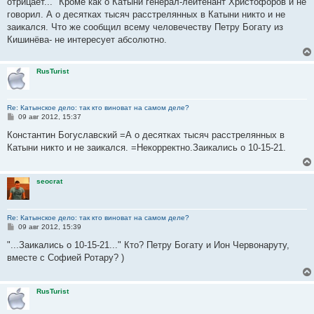
отрицает..." Кроме как о Катыни генерал-лейтенант Христофоров и не
говорил. А о десятках тысяч расстрелянных в Катыни никто и не
заикался. Что же сообщил всему человечеству Петру Богату из
Кишинёва- не интересует абсолютно.
RusTurist
Re: Катынское дело: так кто виноват на самом деле?
С
09 авг 2012, 15:37
о
о
Константин Богуславский =А о десятках тысяч расстрелянных в
б
Катыни никто и не заикался. =Некорректно.Заикались о 10-15-21.
щ
е
н
и
seocrat
е
Re: Катынское дело: так кто виноват на самом деле?
С
09 авг 2012, 15:39
о
о
"...Заикались о 10-15-21..." Кто? Петру Богату и Ион Червонаруту,
б
вместе с Софией Ротару? )
щ
е
н
и
RusTurist
е