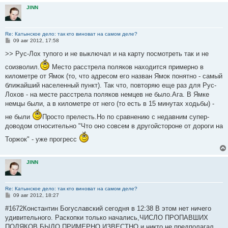
и
JINN
е
Re: Катынское дело: так кто виноват на самом деле?
С
09 авг 2012, 17:58
о
о
>> Рус-Лох тупого и не выключал и на карту посмотреть так и не
б
щ
соизволил.
Место расстрела поляков находится примерно в
е
километре от Ямок (то, что адресом его назван Ямок понятно - самый
н
и
ближайший населенный пункт). Так что, повторяю еще раз для Рус-
е
Лохов - на месте расстрела поляков немцев не было.Ага. В Ямке
немцы были, а в километре от него (то есть в 15 минутах ходьбы) -
не были
Просто прелесть.Но по сравнению с недавним супер-
доводом относительно "Что оно совсем в другойстороне от дороги на
Торжок" - уже прогресс
JINN
Re: Катынское дело: так кто виноват на самом деле?
С
09 авг 2012, 18:27
о
о
#1672Константин Богуславский сегодня в 12:38 В этом нет ничего
б
удивительного. Раскопки только начались,ЧИСЛО ПРОПАВШИХ
щ
е
ПОЛЯКОВ БЫЛО ПРИМЕРНО ИЗВЕСТНО и никто не предполагал