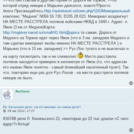
>>Что оно совсем в другойстороне от дороги на Торжок, >>по
которой отряд немцев к Марьино двигался, знаете?Просто
блеск.Просвещайтесь:
http://autotravel.ru/town.php/1163Мемориальный
комплекс "Медное" N056 55.730, E035 28.023. Мемориал воздвигнут
НА МЕСТЕ РАССТРЕЛА поляков войсками НКВД в 1940 г. Адрес: п.
Ямок (3 км от Медное)Карта:
http://maptver.narod.ru/small/41.htmlДорога
та самая. Дорога от
Медного на Торжок идет через Ямок (что в 3 км. западнее Медного и
там сделан мемориал якобы именно НА МЕСТЕ РАССТРЕЛА ) и
Марьино (что в 15 км. западнее).>> Рус-Лох тупого и не выключал и
на карту посмотреть так и не соизволил.
Место расстрела
поляков находится примерно в километре от Ямок (то, что адресом
его назван Ямок понятно - самый ближайший населенный пункт). Так
что, повторяю еще раз для Рус-Лохов - на месте расстрела поляков
немцев не было.
RusTurist
Re: Катынское дело: так кто виноват на самом деле?
С
09 авг 2012, 17:27
о
о
#1674В речи Л. Качиньского 21, некоторые до 22 тыс дошли.=С чего
б
вдруг?=Хотца!
щ
е
н