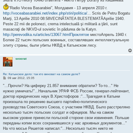
знать КТО?Могу точно ответить - некто Петру Богату из Кишинева
“Radio Vocea Basarabiei”, Молдавия - 13 апреля 2010 г.
http://voceabasarabiei.net/index.php/stiri/politica/
... Scris de Petru Bogatu
Marţi, 13 Aprilie 2010 08:58VECINĂTATEA BLESTEMATĂAprilie 1940.
Peste 22 mii de polonezi, crema intelectuală şi militară a ţării, sunt
masacraţi de NKVD-ul sovietic în pădurea de la Katyn.
http://perevodika.ru/articles/13067.htmlПроклятое
местоАпрель 1940 г.
Более 22 тысяч польских военных, составлявших интеллектуальную
элиту страны, были убиты НКВД в Катынском лесу.
seocrat
Re: Катынское дело: так кто виноват на самом деле?
С
09 авг 2012, 15:35
о
о
"...Прочли? На циферку 21.857 внимание обратили? То-то..." Не
б
нужно умничать!"...Начальник УРАФ ФСБ России, генерал-лейтенант,
щ
е
доктор юридических наук В.Христофоров :"...Трагедия в Катыни
н
произошла по решению высшего партийно-политического
и
е
руководства Советского Союза, с участием НКВД. Было расстреляно
несколько тысяч польских солдат и офицеров. Мы на самом
высоком уровне принесли польской стороне свои извинения. Польше
переданы копии всех сохранившихся у нас архивных документов..."
На что мосье Решетов написал:"...Несколько тысяч никто не