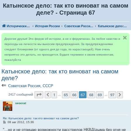
Катынское дело: так кто виноват на самом
деле? - Страница 67
Исторический форум
История России
Советская Россия, СССР
Катынское дело: так кто виноват на самом деле?
Дорогие друзья! Это форум об истории, а не о форумчанах. За любое хамство и
переходы на личности мы выносим предупреждения. За предупреждениями
следуют блокировки (от одного дня до года, по нарастающей). Нам очень
неприятно это делать, но приходится. Будьте терпимее к своим оппонентам,
пожалуйста
Катынское дело: так кто виноват на самом
деле?
⇐
Советская Россия, СССР
Страница
67
из
97
1
65
66
67
68
69
97
Пред.
Сле
2417 сообщений
…
…
seocrat
Re: Катынское дело: так кто виноват на самом деле?
С
08 авг 2012, 15:36
о
о
"...но и не отрицаю возможности расстрелов НКВД(дыма без огня не