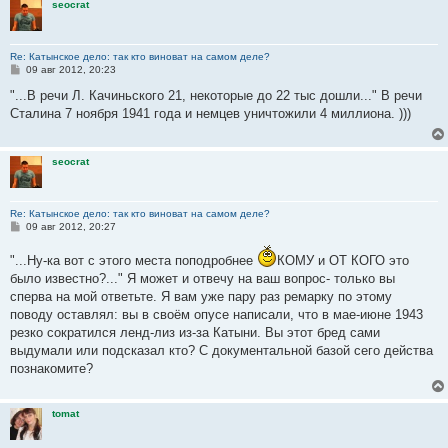
seocrat
Re: Катынское дело: так кто виноват на самом деле?
С
09 авг 2012, 20:23
о
о
"...В речи Л. Качиньского 21, некоторые до 22 тыс дошли..." В речи
б
Сталина 7 ноября 1941 года и немцев уничтожили 4 миллиона. )))
щ
е
н
и
seocrat
е
Re: Катынское дело: так кто виноват на самом деле?
С
09 авг 2012, 20:27
о
о
"...Ну-ка вот с этого места поподробнее
КОМУ и ОТ КОГО это
б
щ
было известно?..." Я может и отвечу на ваш вопрос- только вы
е
сперва на мой ответьте. Я вам уже пару раз ремарку по этому
н
и
поводу оставлял: вы в своём опусе написали, что в мае-июне 1943
е
резко сократился ленд-лиз из-за Катыни. Вы этот бред сами
выдумали или подсказал кто? С документальной базой сего действа
познакомите?
tomat