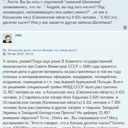
о
"...Костя, Вы бы хоть с подложной "запиской Шелепина"
б
ознакомились, что ли..." Андрей, вы под кого косите? Под
щ
е
незнающего, непонимающего или шибко умного?"...из них в
н
Катынском лесу (Смоленская область) 4.421 человек..."4.421 это
и
е
десятки тысяч? Или у вас какая-то другая записка Шелепина?
JINN
Re: Катынское дело: так кто виноват на самом деле?
С
09 авг 2012, 15:13
о
о
А читать умеем?Тогда еще разок:В Комитете государственной
б
безопасности при Совете Министров СССР с 1940 года хранятся
щ
е
учетные дела и другие материалы на расстрелянных в том же году
н
пленных и интернированных офицеров, жандармов, полицейских,
и
е
осадников, помещиков и т.п. лиц бывшей буржуазной Польши. Всего
по решениям специальной тройки НКВД СССР было расстреляно
21.857 человек из них: в Катынском лесу (Смоленская область) 4.421
человек, в Старобельском лагере близ Харькова 3.820 человек, в
Осташковском лагере (Калининская область) 6.311 человек и 7.305
человек были расстреляны в других лагерях и тюрьмах Западной
Украины и Западной Белоруссии.Прочли? На циферку 21.857
внимание обратили? То-то...Опять же - Вы спрашивали что? Могу
воспроизвести: "Кто-то говорил, что в Катыни десятки тысяч?"Хотите