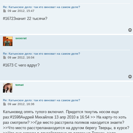
Re: Катынское дело: так кто виноват на самом деле?
С
09 авг 2012, 15:47
о
о
#1672Значит 22 тысячи?
б
щ
е
н
и
seocrat
е
Re: Катынское дело: так кто виноват на самом деле?
С
09 авг 2012, 16:04
о
о
#1673 С чего вдруг?
б
щ
е
н
и
tomat
е
Re: Катынское дело: так кто виноват на самом деле?
С
09 авг 2012, 16:36
о
о
Катыновед опять тупого включил. Придется ткнутиь носом еще
б
раз:#1598Андрей Михайлов 13 апр 2010 в 16:54 >> На карту-то хоть
щ
е
раз смотрели? >>Где место расстрела поляков находится знаете?
н
>>Что место расстреланаходится на другом берегу Тверцы, в курсе?
и
е