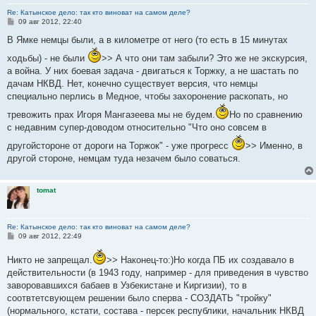
Re: Катынское дело: так кто виноват на самом деле?
С
09 авг 2012, 22:40
о
о
В Ямке немцы были, а в километре от него (то есть в 15 минутах
б
щ
ходьбы) - не были
>> А что они там забыли? Это же не экскурсия,
е
а война. У них боевая задача - двигаться к Торжку, а не шастать по
н
и
дачам НКВД. Нет, конечно существует версия, что немцы
е
специально перлись в Медное, чтобы захоронение раскопать, но
тревожить прах Игоря Мангазеева мы не будем.
Но по сравнению
с недавним супер-доводом относительно "Что оно совсем в
другойстороне от дороги на Торжок" - уже прогресс
>> Именно, в
другой стороне, немцам туда незачем было соваться.
tomat
Re: Катынское дело: так кто виноват на самом деле?
С
09 авг 2012, 22:49
о
о
Никто не запрещал.
>> Наконец-то:)Но когда ПБ их создавало в
б
щ
действительности (в 1943 году, например - для приведения в чувство
е
заворовавшихся бабаев в Узбекистане и Киргизии), то в
н
и
соотвтетсвующем решении было сперва - СОЗДАТЬ "тройку"
е
(нормального, кстати, состава - персек республики, начальник НКВД