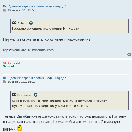
Re: Древние евреи и арамеи - один народ?
С
19 июл 2021, 13:55
о
о
б
Adam
:
щ
е
Гораздо в худшем положении Ингушетия
н
и
е
Неужели погрязла в алкоголизме и наркомании?
https://kamil-abe-46.livejournal.com/
Автор темы
Samuel
Re: Древние евреи и арамеи - один народ?
С
19 июл 2021, 15:17
о
о
б
Евелина
:
щ
е
суть в том,что Гитлер пришел к власти демократическим
н
путем.....так что люди получили то,что хотели.
и
е
Теперь Вы обвиняете демократию в том, что она позволила Гитлеру
и нацистам начать править Германией и затем начать 2 мировую
войну?