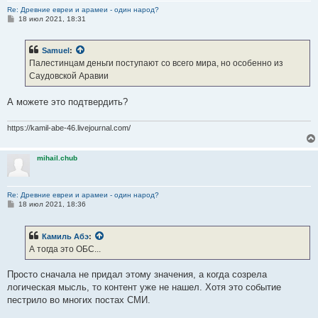
Re: Древние евреи и арамеи - один народ?
С
18 июл 2021, 18:31
о
о
б
Samuel
:
щ
е
Палестинцам деньги поступают со всего мира, но особенно из
н
Саудовской Аравии
и
е
А можете это подтвердить?
https://kamil-abe-46.livejournal.com/
mihail.chub
Re: Древние евреи и арамеи - один народ?
С
18 июл 2021, 18:36
о
о
б
Камиль Абэ
:
щ
е
А тогда это ОБС...
н
и
е
Просто сначала не придал этому значения, а когда созрела
логическая мысль, то контент уже не нашел. Хотя это событие
пестрило во многих постах СМИ.