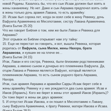
новой Родины. Казалось бы, что его сын Исаак должен был взять в
жены хананеянку. Но нет. Даже и сын Авраама предпочел взять себе
в жены только дочь арамея Лавана, то есть арамейку:
20. Исаак был сорока лет, когда он взял себе в жену Ревекку, дочь
Вафуила Арамеянина из Месопотамии, сестру Лавана Арамеянина.
(Книга Бытие 25:20)
Что же говорит Библия о том, кем же были Лаван и Ревекка для
Авраама?
Этот отрывок из Библии открывает нам эту тайну:
15. Еще не перестал он говорить, и вот, вышла Ревекка, которая
родилась от
Вафуила, сына Милки, жены Нахора, брата
Авраамова
, и кувшин ее на плече ее…
(Книга Бытие 24:15)
Итак, Лаван и его сестра, Ревекка, были близкими родственниками
Авраама, а именно сыном и дочерью его племянника Вафуила. Да,
отцом Лавана и Ревекки является Вафуил, который является
племянником Авраама, то есть сыном родного брата Авраама,
Нахора.
Итак, сын арамея Авраама и арамейки Сарры Исаак берет себе в
жены арамейку Ревекку и у них рождаются два сына арамея: Исав и
Иаков (Израиль). Кого же берет в жены этот арамей Иаков (Израиль)?
Он тоже берет в жены аж двух арамеек:
5. И отпустил Исаак Иакова, и он пошел в Месопотамию к Лавану,
сыну Вафуила Арамеянина, к брату Ревекки, матери Иакова и Исава.
(Книга Бытие 28:5)