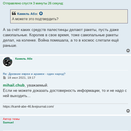
Отправлено спустя 3 минуты 26 секунд:
Камиль Абэ
:
А можете это подтвердить?
А за счёт каких средств палестинцы делают ракеты, пусть даже
самопальные. Королев в свое время, тоже самопальные ракеты
делал, на коленке. Война помешала, а то в космос слетали ещё
раньше.
Камиль Абэ
Re: Древние евреи и арамеи - один народ?
С
18 июл 2021, 19:17
о
о
mihail.chub
, уважаемый.
б
Если не можете доказать достоверность информации, то и не надо с
щ
е
ней выходить...
н
и
е
https://kamil-abe-46.livejournal.com/
Автор темы
Samuel