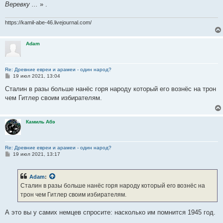
Веревку ...
» .
https://kamil-abe-46.livejournal.com/
Adam
Re: Древние евреи и арамеи - один народ?
С
19 июл 2021, 13:04
о
о
Сталин в разы больше нанёс горя народу который его вознёс на трон
б
чем Гитлер своим избирателям.
щ
е
н
и
Камиль Абэ
е
Re: Древние евреи и арамеи - один народ?
С
19 июл 2021, 13:17
о
о
б
Adam
:
щ
е
Сталин в разы больше нанёс горя народу который его вознёс на
н
трон чем Гитлер своим избирателям.
и
е
А это вы у самих немцев спросите: насколько им помнится 1945 год.