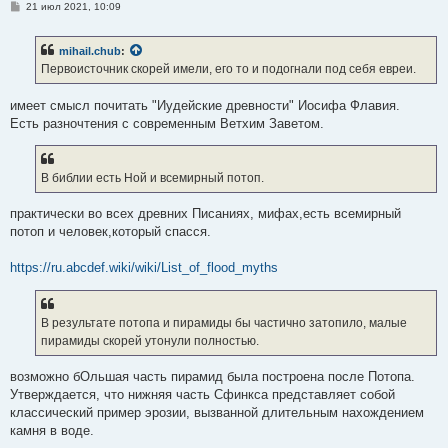
С
21 июл 2021, 10:09
о
о
б
mihail.chub
:
щ
е
Первоисточник скорей имели, его то и подогнали под себя евреи.
н
и
е
имеет смысл почитать "Иудейские древности" Иосифа Флавия.
Есть разночтения с современным Ветхим Заветом.
В библии есть Ной и всемирный потоп.
практически во всех древних Писаниях, мифах,есть всемирный
потоп и человек,который спасся.
https://ru.abcdef.wiki/wiki/List_of_flood_myths
В результате потопа и пирамиды бы частично затопило, малые
пирамиды скорей утонули полностью.
возможно бОльшая часть пирамид была построена после Потопа.
Утверждается, что нижняя часть Сфинкса представляет собой
классический пример эрозии, вызванной длительным нахождением
камня в воде.