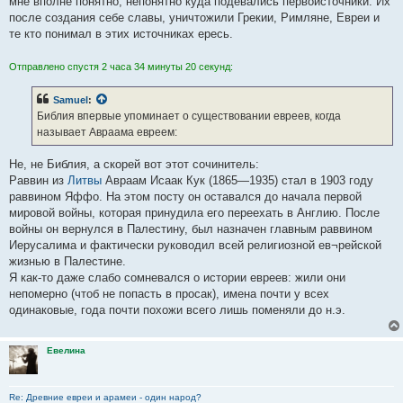
мне вполне понятно, непонятно куда подевались первоисточники. Их
после создания себе славы, уничтожили Грекии, Римляне, Евреи и
те кто понимал в этих источниках ересь.
Отправлено спустя 2 часа 34 минуты 20 секунд:
Samuel
:
Библия впервые упоминает о существовании евреев, когда
называет Авраама евреем:
Не, не Библия, а скорей вот этот сочинитель:
Раввин из
Литвы
Авраам Исаак Кук (1865—1935) стал в 1903 году
раввином Яффо. На этом посту он оставался до начала первой
мировой войны, которая принудила его переехать в Англию. После
войны он вернулся в Палестину, был назначен главным раввином
Иерусалима и фактически руководил всей религиозной ев¬рейской
жизнью в Палестине.
Я как-то даже слабо сомневался о истории евреев: жили они
непомерно (чтоб не попасть в просак), имена почти у всех
одинаковые, года почти похожи всего лишь поменяли до н.э.
Евелина
Re: Древние евреи и арамеи - один народ?