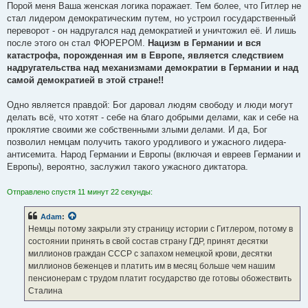
Порой меня Ваша женская логика поражает. Тем более, что Гитлер не
стал лидером демократическим путем, но устроил государственный
переворот - он надругался над демократией и уничтожил её. И лишь
после этого он стал ФЮРЕРОМ.
Нацизм в Германии и вся
катастрофа, порожденная им в Европе, является следствием
надругательства над механизмами демократии в Германии и над
самой демократией в этой стране!!
Одно является правдой: Бог даровал людям свободу и люди могут
делать всё, что хотят - себе на благо добрыми делами, как и себе на
проклятие своими же собственными злыми делами. И да, Бог
позволил немцам получить такого уродливого и ужасного лидера-
антисемита. Народ Германии и Европы (включая и евреев Германии и
Европы), вероятно, заслужил такого ужасного диктатора.
Отправлено спустя 11 минут 22 секунды:
Adam
:
Немцы потому закрыли эту страницу истории с Гитлером, потому в
состоянии принять в свой состав страну ГДР, принят десятки
миллионов граждан СССР с запахом немецкой крови, десятки
миллионов беженцев и платить им в месяц больше чем нашим
пенсионерам с трудом платит государство где готовы обожествить
Сталина