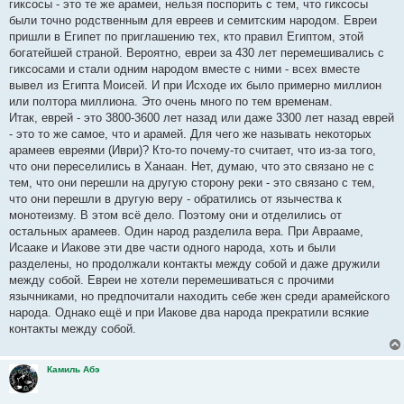
гиксосы - это те же арамеи, нельзя поспорить с тем, что гиксосы
были точно родственным для евреев и семитским народом. Евреи
пришли в Египет по приглашению тех, кто правил Египтом, этой
богатейшей страной. Вероятно, евреи за 430 лет перемешивались с
гиксосами и стали одним народом вместе с ними - всех вместе
вывел из Египта Моисей. И при Исходе их было примерно миллион
или полтора миллиона. Это очень много по тем временам.
Итак, еврей - это 3800-3600 лет назад или даже 3300 лет назад еврей
- это то же самое, что и арамей. Для чего же называть некоторых
арамеев евреями (Иври)? Кто-то почему-то считает, что из-за того,
что они переселились в Ханаан. Нет, думаю, что это связано не с
тем, что они перешли на другую сторону реки - это связано с тем,
что они перешли в другую веру - обратились от язычества к
монотеизму. В этом всё дело. Поэтому они и отделились от
остальных арамеев. Один народ разделила вера. При Аврааме,
Исааке и Иакове эти две части одного народа, хоть и были
разделены, но продолжали контакты между собой и даже дружили
между собой. Евреи не хотели перемешиваться с прочими
язычниками, но предпочитали находить себе жен среди арамейского
народа. Однако ещё и при Иакове два народа прекратили всякие
контакты между собой.
Камиль Абэ