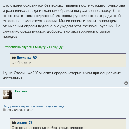
Это страна сохранится без всяких тиранов после которых только она
и разваливалась да и главным образом искусственно сверху. Для
этого хватит цементирующий материал русские готовых ради этой
страны на самопожертвования. Мы со своим старым товарищем
этническим евреем недавно обсуждали этот феномен русских. Не
случайно среди русских добровольно растворилось столько
народов.
Отправлено спустя 1 минуту 21 секунду:
Евелина
:
сообразили:
Ну не Сталин же? У многих народов которые жили при социализме
ностальгия
Евелина
Re: Древние евреи и арамеи - один народ?
С
20 июл 2021, 08:21
о
о
б
Adam
:
щ
е
Это страна сохранится без всяких тиранов