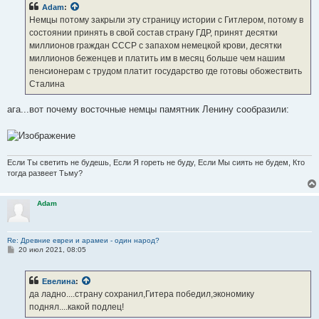
Adam
:
Немцы потому закрыли эту страницу истории с Гитлером, потому в
состоянии принять в свой состав страну ГДР, принят десятки
миллионов граждан СССР с запахом немецкой крови, десятки
миллионов беженцев и платить им в месяц больше чем нашим
пенсионерам с трудом платит государство где готовы обожествить
Сталина
ага...вот почему восточные немцы памятник Ленину сообразили:
Если Ты светить не будешь, Если Я гореть не буду, Если Мы сиять не будем, Кто
тогда развеет Тьму?
Adam
Re: Древние евреи и арамеи - один народ?
С
20 июл 2021, 08:05
о
о
б
Евелина
:
щ
е
да ладно....страну сохранил,Гитера победил,экономику
н
поднял....какой подлец!
и
е