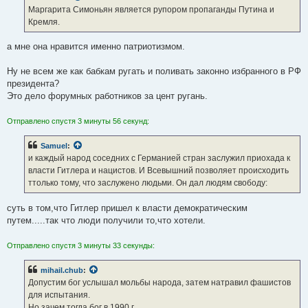
е
Маргарита Симоньян является рупором пропаганды Путина и
н
Кремля.
и
е
а мне она нравится именно патриотизмом.
Ну не всем же как бабкам ругать и поливать законно избранного в РФ
президента?
Это дело форумных работников за цент ругань.
Отправлено спустя 3 минуты 56 секунд:
Samuel
:
и каждый народ соседних с Германией стран заслужил приохада к
власти Гитлера и нацистов. И Всевышний позволяет происходить
ттолько тому, что заслужено людьми. Он дал людям свободу:
суть в том,что Гитлер пришел к власти демократическим
путем.....так что люди получили то,что хотели.
Отправлено спустя 3 минуты 33 секунды:
mihail.chub
:
Допустим бог услышал мольбы народа, затем натравил фашистов
для испытания.
Но зачем тогда бог в 1990 г.