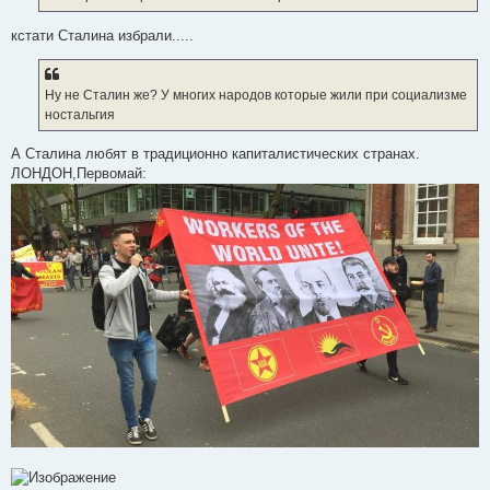
н
и
е
кстати Сталина избрали.....
Ну не Сталин же? У многих народов которые жили при социализме
ностальгия
А Сталина любят в традиционно капиталистических странах.
ЛОНДОН,Первомай: