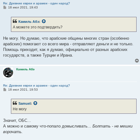
Re: Древние евреи и арамеи - один народ?
С
18 июл 2021, 19:43
о
о
б
Камиль Абэ
:
щ
е
А можете это подтвердить?
н
и
е
Не могу. Но думаю, что арабские общины многих стран (особенно
арабских) помогают со всего мира - отправляют деньги и не только.
Помощь приходит, как я думаю, официально от разных арабских
государств, а также Турции и Ирана.
Камиль Абэ
Re: Древние евреи и арамеи - один народ?
С
18 июл 2021, 19:53
о
о
б
Samuel
:
щ
е
Не могу
н
и
е
Значит, ОБС...
А можно и самому что-попало домысливать...
Болтать
-
не мешки
ворочать.