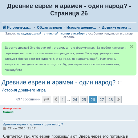
Древние евреи и арамеи - один народ? -
Страница 26
Исторический форум
Общая история
История древнего мира
Древние евреи и арамеи - один народ?
Запрос
международный теннисный турнир в истборне
особенно популярен в разгар
сезона.
Дорогие друзья! Это форум об истории, а не о форумчанах. За любое хамство и
переходы на личности мы выносим предупреждения. За предупреждениями
следуют блокировки (от одного дня до года, по нарастающей). Нам очень
неприятно это делать, но приходится. Будьте терпимее к своим оппонентам,
пожалуйста
Древние евреи и арамеи - один народ?
⇐
История древнего мира
Страница
26
из
28
1
24
25
26
27
28
Пред.
След.
697 сообщений
…
Автор темы
Samuel
Древние евреи и арамеи - один народ?
С
22 авг 2016, 21:17
о
о
Считается так, что евреи произошли от Эвера через его потомка и