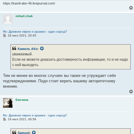
https://kamil-abe-46.livejournal.com/
mihail.chub
Re: Древние евреи и арамеи - один народ?
С
18 июл 2021, 20:45
о
о
б
Камиль Абэ
:
щ
е
уважаемый.
н
Если не можете доказать достоверность информации, то и не надо
и
е
с ней выходить
Тем не менее во многих случаях вы также не утруждает себя
подтверждениями. Поди стоит верить вашему авторитетному
мнению.
Евелина
Re: Древние евреи и арамеи - один народ?
С
19 июл 2021, 06:58
о
о
б
Samuel
:
щ