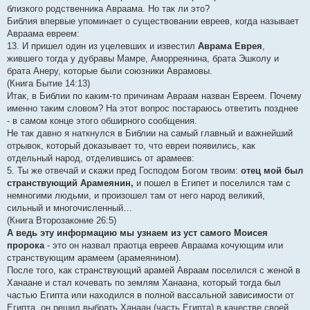
б
близкого родственника Авраама. Но так ли это?
щ
е
Библия впервые упоминает о существовании евреев, когда называет
н
Авраама евреем:
и
е
13. И пришел один из уцелевших и известил
Аврама Еврея
,
жившего тогда у дубравы Мамре, Аморреянина, брата Эшколу и
брата Анеру, которые были союзники Аврамовы.
(Книга Бытие 14:13)
Итак, в Библии по каким-то причинам Авраам назван Евреем. Почему
именно таким словом? На этот вопрос постараюсь ответить позднее
- в самом конце этого обширного сообщения.
Не так давно я наткнулся в Библии на самый главный и важнейший
отрывок, который доказывает то, что евреи появились, как
отдельный народ, отделившись от арамеев:
5. Ты же отвечай и скажи пред Господом Богом твоим:
отец мой был
странствующий Арамеянин,
и пошел в Египет и поселился там с
немногими людьми, и произошел там от него народ великий,
сильный и многочисленный…
(Книга Второзаконие 26:5)
А ведь эту информацию мы узнаем из уст самого Моисея
пророка
- это он назвал праотца евреев Авраама кочующим или
странствующим арамеем (арамеянином).
После того, как странствующий арамей Авраам поселился с женой в
Ханаане и стал кочевать по землям Ханаана, который тогда был
частью Египта или находился в полной вассальной зависимости от
Египта, он решил выбрать Ханаан (часть Египта) в качестве своей