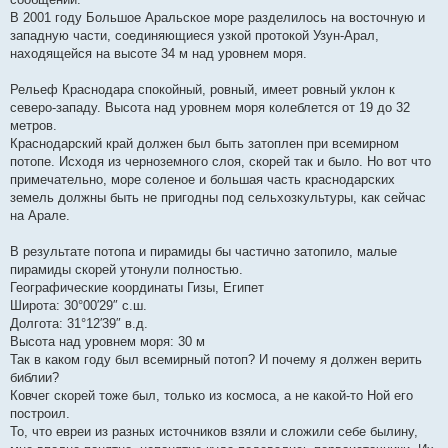
В 2001 году Большое Аральское море разделилось на восточную и
западную части, соединяющиеся узкой протокой Узун-Арал,
находящейся на высоте 34 м над уровнем моря.
Рельеф Краснодара спокойный, ровный, имеет ровный уклон к
северо-западу. Высота над уровнем моря колеблется от 19 до 32
метров.
Краснодарский край должен был быть затоплен при всемирном
потопе. Исходя из черноземного слоя, скорей так и было. Но вот что
примечательно, море соленое и большая часть краснодарских
земель должны быть не пригодны под сельхозкультуры, как сейчас
на Арале.
В результате потопа и пирамиды бы частично затопило, малые
пирамиды скорей утонули полностью.
Географические координаты Гизы, Египет
Широта: 30°00′29″ с.ш.
Долгота: 31°12′39″ в.д.
Высота над уровнем моря: 30 м
Так в каком году был всемирный потоп? И почему я должен верить
библии?
Ковчег скорей тоже был, только из космоса, а не какой-то Ной его
построил.
То, что евреи из разных источников взяли и сложили себе былину,