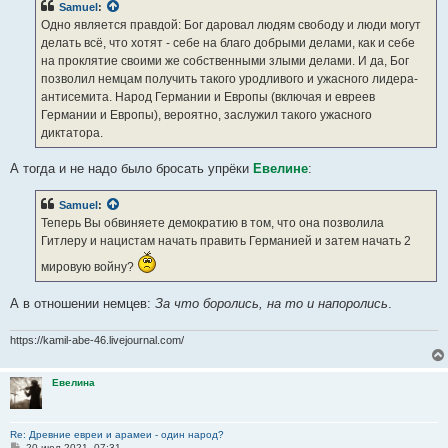
Samuel
:
щ
е
Одно является правдой: Бог даровал людям свободу и люди могут
н
делать всё, что хотят - себе на благо добрыми делами, как и себе
и
е
на проклятие своими же собственными злыми делами. И да, Бог
позволил немцам получить такого уродливого и ужасного лидера-
антисемита. Народ Германии и Европы (включая и евреев
Германии и Европы), вероятно, заслужил такого ужасного
диктатора.
А тогда и не надо было бросать упрёки
Евелине
:
Samuel
:
Теперь Вы обвиняете демократию в том, что она позволила
Гитлеру и нацистам начать править Германией и затем начать 2
мировую войну?
А в отношении немцев:
За что боролись, на то и напоролись
.
https://kamil-abe-46.livejournal.com/
Евелина
Re: Древние евреи и арамеи - один народ?
С
20 июл 2021, 07:31