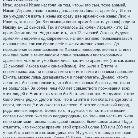
Итак, арамей Исаак настоял на том, чтобы его сын, тоже арамей,
Иаков (Израиль) взял в жены дочь арамея Лавана, арамейку. Иаков
же умудрился взять в жены аж сразу две арамейские жены: Лию и
Рахиль, которые (не без помощи своих арамейских служанок) родили
Иакову аж 12 сыновей. Так и появилось 12 колен Израиля - это 12
арамейских колен. Надо отметить, что 12 сыновей Иакова, будучи
армеями и евреями одновременно, начали активно перемешиваться
с хананеями, так как брали себе в жены именно хананеек. До
переселения евреев-арамеев из Ханаана непосредственно в Египет
они ещё были в генетическом плане обычными чистокровными
арамеями, чьи дети уже были лишь частично арамеями (так как жены
12 сыновей Иакова были хананейками). Что было в Египте и
перемешивались ли евреи-арамеи с египтянами и прочими народами
Египта, можно лишь догадываться и предполагать. Думаю, кто-то
легко мог бы предположить, что без смешанных браков дело точно
не обошлось? За более, чем 400 лет совместного проживания всех
этих людей в Египте это могло бы быть именно так. Но думаю, такое
было очень редко. Дело в том, что в Египте в той области, где жили
евреи, жило ещё и множество гиксосов. А это же семитский народ,
родственный евреям. Более того, я думаю, что, хотя этнический
состав гиксосов был явно неоднородным, но большая часть их была
явно семитами - имена всех царей гиксосов были семитскими. Надо
отметить, что гиксосы правили этой страной более 100 или 200 лет и
у них были свои египетские династии. Я думаю, что среди гиксосов