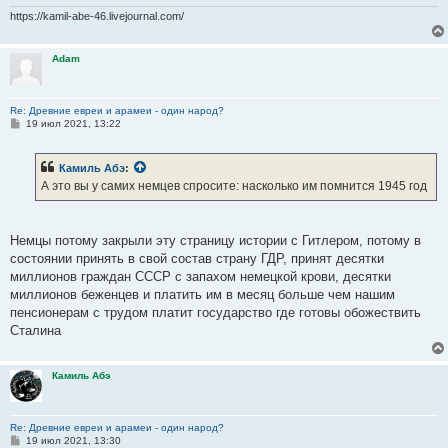
https://kamil-abe-46.livejournal.com/
Adam
Re: Древние евреи и арамеи - один народ?
С
19 июл 2021, 13:22
о
о
б
Камиль Абэ
:
щ
е
А это вы у самих немцев спросите: насколько им помнится 1945 год
н
и
е
Немцы потому закрыли эту страницу истории с Гитлером, потому в
состоянии принять в свой состав страну ГДР, принят десятки
миллионов граждан СССР с запахом немецкой крови, десятки
миллионов беженцев и платить им в месяц больше чем нашим
пенсионерам с трудом платит государство где готовы обожествить
Сталина
Камиль Абэ
Re: Древние евреи и арамеи - один народ?
С
19 июл 2021, 13:30