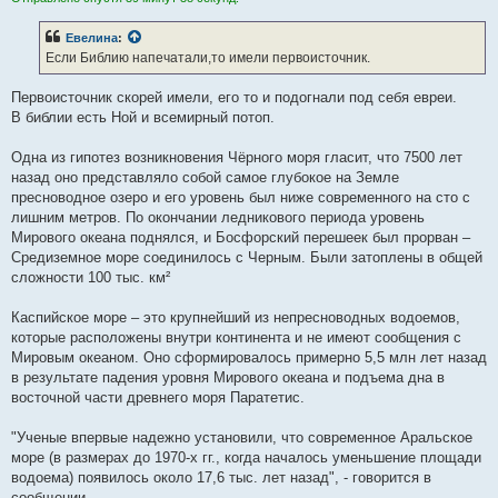
Евелина
:
Если Библию напечатали,то имели первоисточник.
Первоисточник скорей имели, его то и подогнали под себя евреи.
В библии есть Ной и всемирный потоп.
Одна из гипотез возникновения Чёрного моря гласит, что 7500 лет
назад оно представляло собой самое глубокое на Земле
пресноводное озеро и его уровень был ниже современного на сто с
лишним метров. По окончании ледникового периода уровень
Мирового океана поднялся, и Босфорский перешеек был прорван –
Средиземное море соединилось с Черным. Были затоплены в общей
сложности 100 тыс. км²
Каспийское море – это крупнейший из непресноводных водоемов,
которые расположены внутри континента и не имеют сообщения с
Мировым океаном. Оно сформировалось примерно 5,5 млн лет назад
в результате падения уровня Мирового океана и подъема дна в
восточной части древнего моря Паратетис.
"Ученые впервые надежно установили, что современное Аральское
море (в размерах до 1970-х гг., когда началось уменьшение площади
водоема) появилось около 17,6 тыс. лет назад", - говорится в
сообщении.