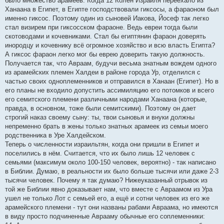
было множество арамеев. Когда 12 Колен Израиля переехало из
Ханаана в Египет, в Египте господствовали гиксосы, а фараоном был
именно гиксос. Поэтому один из сыновей Иакова, Йосеф так легко
стал визирем при гиксосском фараоне. Ведь евреи тогда были
скотоводами и кочевниками. Стал бы египтянин фараон доверять
инородцу и кочевнику всё огромное хозяйство и всю власть Египта?
А гиксос фараон легко мог бы еврею доверить такую должность.
Получается так, что Авраам, будучи весьма знатным вождем одного
из арамейских племен Халдеи в районе города Ур, отделился с
частью своих одноплеменников и отправился в Ханаан (Египет). Но в
его планы не входило допустить ассимиляцию его потомков и всего
его семитского племени различными народами Ханаана (которые,
правда, в основном, тоже были семитскими). Поэтому он дает
строгий наказ своему сыну: ты, твои сыновья и внуки должны
непременно брать в жены только знатных арамеек из семьи моего
родственника в Уре Халдейском.
Теперь о численности израильтян, когда они пришли в Египет и
поселились в нём. Считается, что их было лишь 12 человек с
семьями (максимум около 100-150 человек, вероятно) - так написано
в Библии. Думаю, в реальности их было больше тысячи или даже 2-3
тысячи человек. Почему я так думаю? Нижеуказанный отрывок из
той же Библии явно доказывает нам, что вместе с Авраамом из Ура
ушел не только Лот с семьей его, а ещё и сотни человек из его же
арамейского племени - тут они названы рабами Авраама, но имеются
в виду просто подчиненные Аврааму обычные его соплеменники: