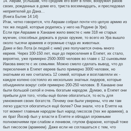
14. Аврам, услышав, что сродник его взят в плен, вооружил рабов
своих, рожденных в доме его, триста восемнадцать, и преследовал
неприятелей до Дана…
(Книга Бытие 14:14)
Итак, четко говорится, что Авраам собрал почти что целую армию из
тех же людей, которые родились у него на Родине (в Уре).
Если при Аврааме в Ханаане жило вместе с ним 318 не старых
мужчин, способных держать в руках оружие, то всего из Ура вышло
около тысячи арамеев и огромные стада их животных.
Даже и без Лота (и людей с ним) уже получается очень много
евреев. Через 100-150 лет, еще до переселения в Египет, их стало,
вероятно, уже примерно 2500-3000 человек во главе с 12 сыновьями
Иакова вместе с их семьями. Можно смело сделать вывод, что до
переселения в Египет евреев было примерно 3000 человек, но
знатными из них считались 12 семей, которые и возглавляли их -
каждое колено состояло из нескольких знатных лидеров, которые
объединяли вокруг себя примерно 200-250 человек. В Ханаане они
были большой силой и очень богатым народом. Думаю, в Египет они
прибыли для того, чтобы ещё более обогатиться, то есть для
умножения своих богатств. Почему они были уверены, что им там
легко удастся обогатиться ещё более? Они знали, что в Египте на
тот момент главным народом был народ гиксосов (тех же арамеев), а
их брат Йосеф был у власти в Египте и обладал огромными
полномочиями при слабом и ленивом, глупом фараоне, который тоже
был гиксосом (арамеем). Даже если не соглашаться с тем, что