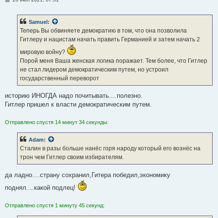
о
о
б
Samuel
:
щ
е
Теперь Вы обвиняете демократию в том, что она позволила
н
Гитлеру и нацистам начать править Германией и затем начать 2
и
е
мировую войну?
Порой меня Ваша женская логика поражает. Тем более, что Гитлер
не стал лидером демократическим путем, но устроил
государственный переворот
историю ИНОГДА надо почитывать....полезно.
Гитлер пришел к власти демократическим путем.
Отправлено спустя 14 минут 34 секунды:
Adam
:
Сталин в разы больше нанёс горя народу который его вознёс на
трон чем Гитлер своим избирателям.
да ладно....страну сохранил,Гитера победил,экономику
поднял....какой подлец!
Отправлено спустя 1 минуту 45 секунд: