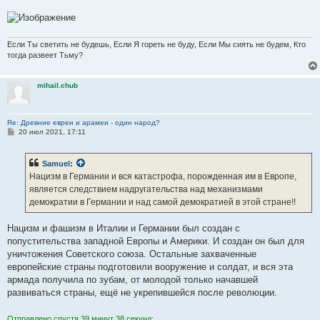
Если Ты светить не будешь, Если Я гореть не буду, Если Мы сиять не будем, Кто
тогда развеет Тьму?
mihail.chub
Re: Древние евреи и арамеи - один народ?
С
20 июл 2021, 17:11
о
о
б
Samuel
:
щ
е
Нацизм в Германии и вся катастрофа, порожденная им в Европе,
н
является следствием надругательства над механизмами
и
е
демократии в Германии и над самой демократией в этой стране!!
Нацизм и фашизм в Италии и Германии был создан с
попустительства западной Европы и Америки. И создан он был для
уничтожения Советского союза. Остальные захваченные
европейские страны подготовили вооружение и солдат, и вся эта
армада получила по зубам, от молодой только начавшей
развиваться страны, ещё не укрепившейся после революции.
Отправлено спустя 39 минут 38 секунд: