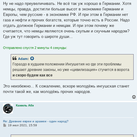
Ну не надо преувеличивать. Не всё так уж хорошо в Германии. Хотя
немцы, правда, достигли больше высот в экономике Германии и
Европы, чем русские - в экономике РФ. И при этом в Германии нет
газа и нефти и прочих богатств, которые точно есть в России. Надо
отдать должное Германии и немцам. И при этом почему же
считается, что немцы являются очень скупым и скучным народом?
Где уж тут говорить о широте души...
Отправлено спустя 2 минуты 4 секунды:
Adam
:
Гораздо в худшем положении Ингушетия но где эти проблемы
решают древние законы, но уже «цивилизация» стучится в ворота
и скоро будем как все
Это неизбежно... К сожалению, вскоре молодёжь ингушская станет
почти такой же, как молодёжь прочих народов.
Камиль Абэ
Re: Древние евреи и арамеи - один народ?
С
19 июл 2021, 15:59
о
о
б