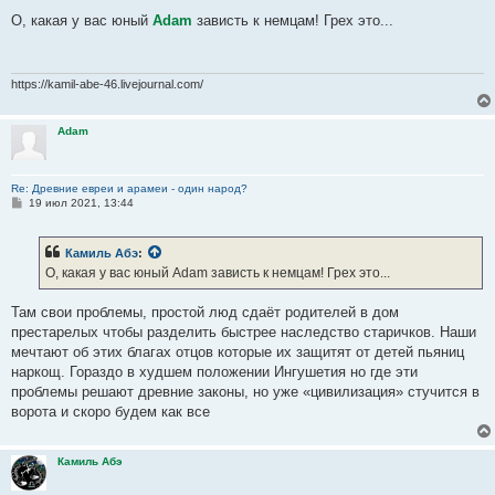
о
о
О, какая у вас юный
Adam
зависть к немцам! Грех это...
б
щ
е
н
и
https://kamil-abe-46.livejournal.com/
е
Adam
Re: Древние евреи и арамеи - один народ?
С
19 июл 2021, 13:44
о
о
б
Камиль Абэ
:
щ
е
О, какая у вас юный Adam зависть к немцам! Грех это...
н
и
е
Там свои проблемы, простой люд сдаёт родителей в дом
престарелых чтобы разделить быстрее наследство старичков. Наши
мечтают об этих благах отцов которые их защитят от детей пьяниц
наркощ. Гораздо в худшем положении Ингушетия но где эти
проблемы решают древние законы, но уже «цивилизация» стучится в
ворота и скоро будем как все
Камиль Абэ