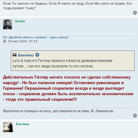
Если Ты светить не будешь, Если Я гореть не буду, Если Мы сиять не будем, Кто
тогда развеет Тьму?
Gosha
Re: Древние евреи и арамеи - один народ?
С
19 июл 2021, 07:13
о
о
б
Евелина
:
щ
е
суть в том,что Гитлер пришел к власти демократическим
н
путем.....так что люди получили то,что хотели.
и
е
Действительно Гитлер ничего плохого не сделал собственному
народу! - Не был палачом немцев! Остановил революцию в
Германии! Окрашенный социализм всегда и везде выглядит
плохо - социализм должен быть исключительно экономическим
- тогда это правильный социализм!!!
Вероятности отрицать не могу, достоверности не вижу. М. Ломоносов
Евелина