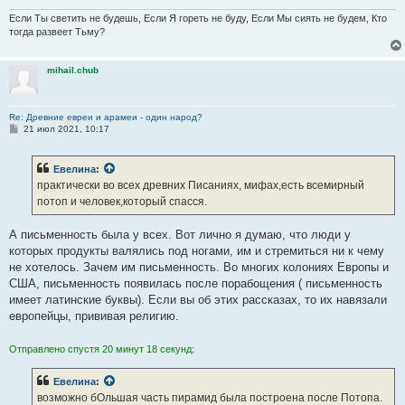
Если Ты светить не будешь, Если Я гореть не буду, Если Мы сиять не будем, Кто
тогда развеет Тьму?
mihail.chub
Re: Древние евреи и арамеи - один народ?
С
21 июл 2021, 10:17
о
о
б
Евелина
:
щ
е
практически во всех древних Писаниях, мифах,есть всемирный
н
потоп и человек,который спасся.
и
е
А письменность была у всех. Вот лично я думаю, что люди у
которых продукты валялись под ногами, им и стремиться ни к чему
не хотелось. Зачем им письменность. Во многих колониях Европы и
США, письменность появилась после порабощения ( письменность
имеет латинские буквы). Если вы об этих рассказах, то их навязали
европейцы, прививая религию.
Отправлено спустя 20 минут 18 секунд:
Евелина
:
возможно бОльшая часть пирамид была построена после Потопа.