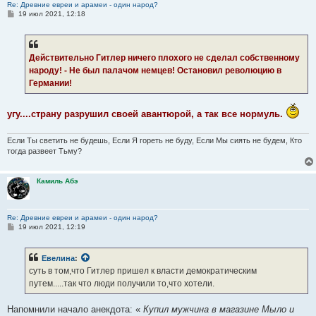
Re: Древние евреи и арамеи - один народ?
С
19 июл 2021, 12:18
о
о
б
щ
е
Действительно Гитлер ничего плохого не сделал собственному
н
народу! - Не был палачом немцев! Остановил революцию в
и
е
Германии!
угу....страну разрушил своей авантюрой, а так все нормуль.
Если Ты светить не будешь, Если Я гореть не буду, Если Мы сиять не будем, Кто
тогда развеет Тьму?
Камиль Абэ
Re: Древние евреи и арамеи - один народ?
С
19 июл 2021, 12:19
о
о
б
Евелина
:
щ
е
суть в том,что Гитлер пришел к власти демократическим
н
путем.....так что люди получили то,что хотели.
и
е
Напомнили начало анекдота: «
Купил мужчина в магазине Мыло и