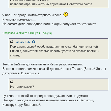
позволил ограбить честных тружеников Советского союза.
у вас Бог вроде компъютерного игрока.
Кнопочки нажимает....
На самом деле свободная воля людей получает то,что хочет.
Отправлено спустя 4 минуты 9 секунд:
mihail.chub
:
Пергамент, скорей особо выделанная кожа. Напишите на ней
Библию, посмотрим сколько весить будет и за сколько времени
сгниет.
Тексты Библии до напечатания были разрозненными.
Выше я писала вам,что самый древний текст Танаха (Ветхий Завет)
датируется 11 веком н.э.
Не понял каким?
ну типа,что какой-то народ о себе думает или не думает.
Это дело народа и не имеет никакого отношения к Великому
Конструктору Вселенной.