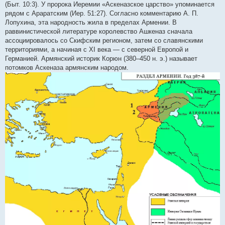
(Быт. 10:3). У пророка Иеремии «Аскеназское царство» упоминается
рядом с Араратским (Иер. 51:27). Согласно комментарию А. П.
Лопухина, эта народность жила в пределах Армении. В
раввинистической литературе королевство Ашкеназ сначала
ассоциировалось со Скифским регионом, затем со славянскими
территориями, а начиная с XI века — с северной Европой и
Германией. Армянский историк Корюн (380–450 н. э.) называет
потомков Аскеназа армянским народом.