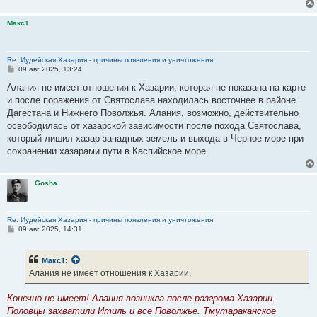
Макс1
Re: Иудейская Хазария - причины появления и уничтожения
С
09 авг 2025, 13:24
о
о
Алания не имеет отношения к Хазарии, которая не показана на карте
б
и после поражения от Святослава находилась восточнее в районе
щ
е
Дагестана и Нижнего Поволжья. Алания, возможно, действительно
н
освободилась от хазарской зависимости после похода Святослава,
и
е
который лишил хазар западных земель и выхода в Черное море при
сохранении хазарами пути в Каспийское море.
Gosha
Re: Иудейская Хазария - причины появления и уничтожения
С
09 авг 2025, 14:31
о
о
б
Макс1
:
щ
е
Алания не имеет отношения к Хазарии,
н
и
е
Конечно не имеет! Алания возникла после разгрома Хазарии.
Половцы захватили Итиль и все Поволжье. Тмутараканское