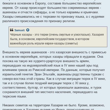
бежали в основном в Европу, составив большинство европейских
евреев. От хазар происходят большинство современных евреев -
ашкеназы и отчасти сефарды, а не только караимы и крымчаки.
Хазары смешивались не с тюрками по признаку языка, а с иудеями
различного происхождения по признаку религии.
Samuel
:
Чёрные хазары - это тюрки (очень смуглые и узкоглазые). Хазария
была, в основном, европейским государством, в котором
важнейшую роль играли евреи-хазары (семиты)
Внешность евреев ашкеназов - это хазарская внешность с примесью
в основном европейцев, которых хазары обращали в иудаизм. Она
похожа на такую же хуррито-урартскую внешность армян,
перешедших на индоевропейский язык в IV веке нашей эры под
влиянием греков из Римской империи. По данным, которые получил
израильский генетик Эран Эльхайк, ашкеназы родственны туркам с
северо-востока этой страны. Как в случае миграции тюрок в IV веке,
так и в случае более поздней миграции тюрок с XI века у,
соответственно, булгар, от которых произошли ашкеназы, и турок
сохранился внешний тип местного населения, перешедшего на
тюркские языки.
Никаких семитов на территории Хазарии не было. Кроме, возможно,
приезжавших в Хазарию иудеев из Ирака, происходивших от