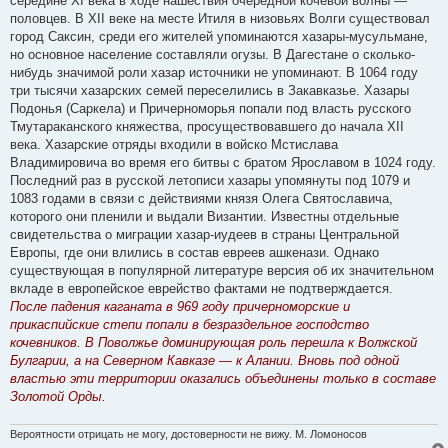
середине XI века в ходе нашествия очередной кочевой волны —
половцев. В XII веке на месте Итиля в низовьях Волги существовал
город Саксин, среди его жителей упоминаются хазары-мусульмане,
но основное население составляли огузы. В Дагестане о сколько-
нибудь значимой роли хазар источники не упоминают. В 1064 году
три тысячи хазарских семей переселились в Закавказье. Хазары
Подонья (Саркела) и Причерноморья попали под власть русского
Тмутараканского княжества, просуществовавшего до начала XII
века. Хазарские отряды входили в войско Мстислава
Владимировича во время его битвы с братом Ярославом в 1024 году.
Последний раз в русской летописи хазары упомянуты под 1079 и
1083 годами в связи с действиями князя Олега Святославича,
которого они пленили и выдали Византии. Известны отдельные
свидетельства о миграции хазар-иудеев в страны Центральной
Европы, где они влились в состав евреев ашкенази. Однако
существующая в популярной литературе версия об их значительном
вкладе в европейское еврейство фактами не подтверждается.
После падения каганата в 969 году причерноморские и
прикаспийские степи попали в безраздельное господство
кочевников. В Поволжье доминирующая роль перешла к Волжской
Булгарии, а на Северном Кавказе — к Алании. Вновь под одной
властью эти территории оказались объединены только в составе
Золотой Орды.
Вероятности отрицать не могу, достоверности не вижу. М. Ломоносов