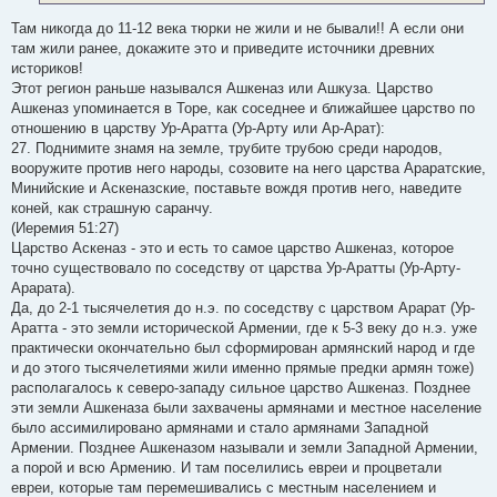
е
Там никогда до 11-12 века тюрки не жили и не бывали!! А если они
там жили ранее, докажите это и приведите источники древних
историков!
Этот регион раньше назывался Ашкеназ или Ашкуза. Царство
Ашкеназ упоминается в Торе, как соседнее и ближайшее царство по
отношению в царству Ур-Аратта (Ур-Арту или Ар-Арат):
27. Поднимите знамя на земле, трубите трубою среди народов,
вооружите против него народы, созовите на него царства Араратские,
Минийские и Аскеназские, поставьте вождя против него, наведите
коней, как страшную саранчу.
(Иеремия 51:27)
Царство Аскеназ - это и есть то самое царство Ашкеназ, которое
точно существовало по соседству от царства Ур-Аратты (Ур-Арту-
Арарата).
Да, до 2-1 тысячелетия до н.э. по соседству с царством Арарат (Ур-
Аратта - это земли исторической Армении, где к 5-3 веку до н.э. уже
практически окончательно был сформирован армянский народ и где
и до этого тысячелетиями жили именно прямые предки армян тоже)
располагалось к северо-западу сильное царство Ашкеназ. Позднее
эти земли Ашкеназа были захвачены армянами и местное население
было ассимилировано армянами и стало армянами Западной
Армении. Позднее Ашкеназом называли и земли Западной Армении,
а порой и всю Армению. И там поселились евреи и процветали
евреи, которые там перемешивались с местным населением и