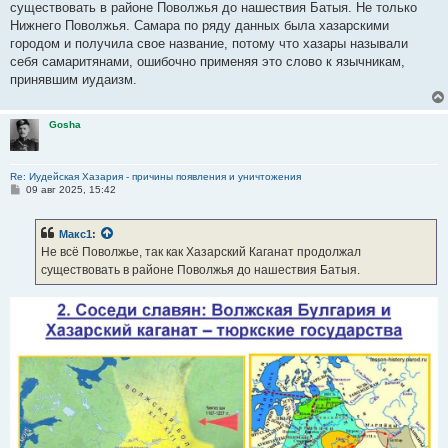
существовать в районе Поволжья до нашествия Батыя. Не только
Нижнего Поволжья. Самара по ряду данных была хазарскими
городом и получила свое название, потому что хазары называли
себя самаритянами, ошибочно применяя это слово к язычникам,
принявшим иудаизм.
Gosha
Re: Иудейская Хазария - причины появления и уничтожения
С
09 авг 2025, 15:42
о
о
б
Макс1
:
щ
е
Не всё Поволжье, так как Хазарский Каганат продолжал
н
существовать в районе Поволжья до нашествия Батыя.
и
е