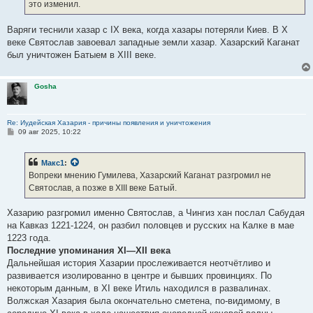
это изменил.
Варяги теснили хазар с IX века, когда хазары потеряли Киев. В X
веке Святослав завоевал западные земли хазар. Хазарский Каганат
был уничтожен Батыем в XIII веке.
Gosha
Re: Иудейская Хазария - причины появления и уничтожения
С
09 авг 2025, 10:22
о
о
б
Макс1
:
щ
е
Вопреки мнению Гумилева, Хазарский Каганат разгромил не
н
Святослав, а позже в XIII веке Батый.
и
е
Хазарию разгромил именно Святослав, а Чингиз хан послал Сабудая
на Кавказ 1221-1224, он разбил половцев и русских на Калке в мае
1223 года.
Последние упоминания XI—XII века
Дальнейшая история Хазарии прослеживается неотчётливо и
развивается изолированно в центре и бывших провинциях. По
некоторым данным, в XI веке Итиль находился в развалинах.
Волжская Хазария была окончательно сметена, по-видимому, в