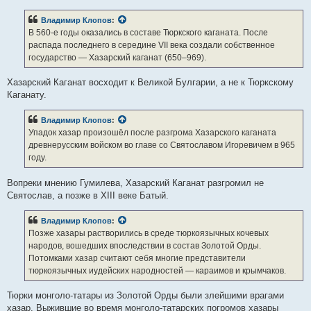
Владимир Клопов
:
В 560-е годы оказались в составе Тюркского каганата. После
распада последнего в середине VII века создали собственное
государство — Хазарский каганат (650–969).
Хазарский Каганат восходит к Великой Булгарии, а не к Тюркскому
Каганату.
Владимир Клопов
:
Упадок хазар произошёл после разгрома Хазарского каганата
древнерусским войском во главе со Святославом Игоревичем в 965
году.
Вопреки мнению Гумилева, Хазарский Каганат разгромил не
Святослав, а позже в XIII веке Батый.
Владимир Клопов
:
Позже хазары растворились в среде тюркоязычных кочевых
народов, вошедших впоследствии в состав Золотой Орды.
Потомками хазар считают себя многие представители
тюркоязычных иудейских народностей — караимов и крымчаков.
Тюрки монголо-татары из Золотой Орды были злейшими врагами
хазар. Выжившие во время монголо-татарских погромов хазары