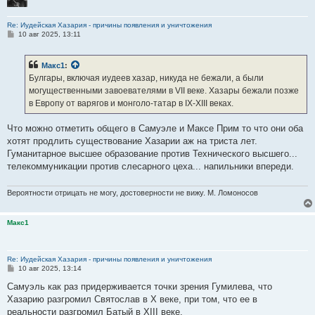
Re: Иудейская Хазария - причины появления и уничтожения
С
10 авг 2025, 13:11
о
о
б
Макс1
:
щ
е
Булгары, включая иудеев хазар, никуда не бежали, а были
н
могущественными завоевателями в VII веке. Хазары бежали позже
и
е
в Европу от варягов и монголо-татар в IX-XIII веках.
Что можно отметить общего в Самуэле и Максе Прим то что они оба
хотят продлить существование Хазарии аж на триста лет.
Гуманитарное высшее образование против Технического высшего...
телекоммуникации против слесарного цеха... напильники впереди.
Вероятности отрицать не могу, достоверности не вижу. М. Ломоносов
Макс1
Re: Иудейская Хазария - причины появления и уничтожения
С
10 авг 2025, 13:14
о
о
Самуэль как раз придерживается точки зрения Гумилева, что
б
Хазарию разгромил Святослав в X веке, при том, что ее в
щ
е
реальности разгромил Батый в XIII веке.