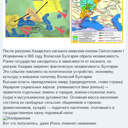
После разгрома Хазарского каганата киевским князем Святославом I
Игоревичем в 965 году Волжская Булгария обрела независимость.
Ранее государство находилось в зависимости от каганата, но
разгром Хазарии закрепил фактическую независимость Булгарии.
Это событие повлияло на политическое устройство, экономику,
культуру и внешнюю политику Волжской Булгарии.
Высшая власть принадлежала эмиру (предводителю, главе страны).
Иерархия социальных верхов: упоминаются беки (князья) —
правители отдельных земель и городов, военно-служилая знать
(чура) и мусульманское духовенство. Основная масса населения
состояла из свободных сельских общинников и горожан
(ремесленников, купцов) — податного населения, платившего в
государственную казну подомный налог.
Вот что получилось, даже Итиль поменял названиею