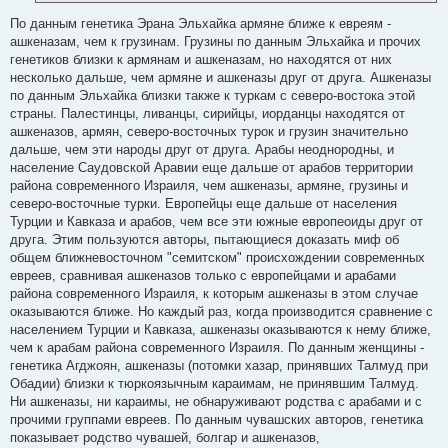
По данным генетика Эрана Эльхайка армяне ближе к евреям -
ашкеназам, чем к грузинам. Грузины по данным Эльхайка и прочих
генетиков близки к армянам и ашкеназам, но находятся от них
несколько дальше, чем армяне и ашкеназы друг от друга. Ашкеназы
по данным Эльхайка близки также к туркам с северо-востока этой
страны. Палестинцы, ливанцы, сирийцы, иорданцы находятся от
ашкеназов, армян, северо-восточных турок и грузин значительно
дальше, чем эти народы друг от друга. Арабы неоднородны, и
население Саудовской Аравии еще дальше от арабов территории
района современного Израиля, чем ашкеназы, армяне, грузины и
северо-восточные турки. Европейцы еще дальше от населения
Турции и Кавказа и арабов, чем все эти южные европеоиды друг от
друга. Этим пользуются авторы, пытающиеся доказать миф об
общем ближневосточном "семитском" происхождении современных
евреев, сравнивая ашкеназов только с европейцами и арабами
района современного Израиля, к которым ашкеназы в этом случае
оказываются ближе. Но каждый раз, когда производится сравнение с
населением Турции и Кавказа, ашкеназы оказываются к нему ближе,
чем к арабам района современного Израиля. По данным женщины -
генетика Агджоян, ашкеназы (потомки хазар, принявших Талмуд при
Обадии) близки к тюркоязычным караимам, не принявшим Талмуд.
Ни ашкеназы, ни караимы, не обнаруживают родства с арабами и с
прочими группами евреев. По данным чувашских авторов, генетика
показывает родство чувашей, болгар и ашкеназов,