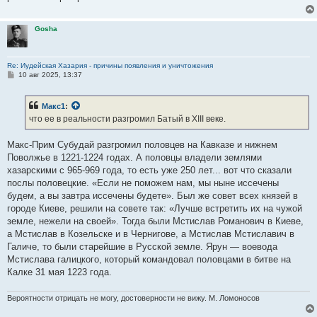
н
и
е
Gosha
Re: Иудейская Хазария - причины появления и уничтожения
С
10 авг 2025, 13:37
о
о
б
Макс1
:
щ
е
что ее в реальности разгромил Батый в XIII веке.
н
и
е
Макс-Прим Субудай разгромил половцев на Кавказе и нижнем
Поволжье в 1221-1224 годах. А половцы владели землями
хазарскими с 965-969 года, то есть уже 250 лет... вот что сказали
послы половецкие. «Если не поможем нам, мы ныне иссечены
будем, а вы завтра иссечены будете». Был же совет всех князей в
городе Киеве, решили на совете так: «Лучше встретить их на чужой
земле, нежели на своей». Тогда были Мстислав Романович в Киеве,
а Мстислав в Козельске и в Чернигове, а Мстислав Мстиславич в
Галиче, то были старейшие в Русской земле. Ярун — воевода
Мстислава галицкого, который командовал половцами в битве на
Калке 31 мая 1223 года.
Вероятности отрицать не могу, достоверности не вижу. М. Ломоносов