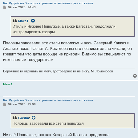
Re: Иудейская Хазария - причины появления и уничтожения
С
09 авг 2025, 14:43
о
о
б
Макс1
:
щ
е
Итиль и Нижнее Поволжье, а также Дагестан, продолжали
н
контролировать хазары.
и
е
Половцы завоевали все степи поволжья и весь Северный Кавказ и
Аланию тоже. Насчет А. Кестлера вы его невнимательно читали, он
грешит тем что даты вообще не приводи. Видимо вы специалист по
ископаемым государствам.
Вероятности отрицать не могу, достоверности не вижу. М. Ломоносов
Макс1
Re: Иудейская Хазария - причины появления и уничтожения
С
09 авг 2025, 15:08
о
о
б
Gosha
:
щ
е
Половцы завоевали все степи поволжья
н
и
е
Не всё Поволжье, так как Хазарский Каганат продолжал