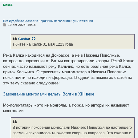
Макс1
Re: Иудейская Хазария - причины появления и уничтожения
С
10 авг 2025, 15:16
о
о
б
Gosha
:
щ
е
в битве на Калке 31 мая 1223 года
н
и
е
Река Калка находится на Донбассе, а не в Нижнем Поволжье,
которое до поражения от Батыя контролировали хазары. Рекой Калка
сейчас часто называют реку Кальчик, но есть реальная река Калка,
приток Кальчика. О сражениях монгол-татар в Нижнем Поволжье
поиск почти не находит информации. В одной из немногих статей на
эту тему сказано следующее:
Завоевание монголами дельты Волги в XIII веке
Монголо-татары - это не монголы, а тюрки, но авторы их называют
монголами.
В истории покорения монголами Нижнего Поволжья до настоящего
времени сохранилось множество спорных вопросов. Это связано с