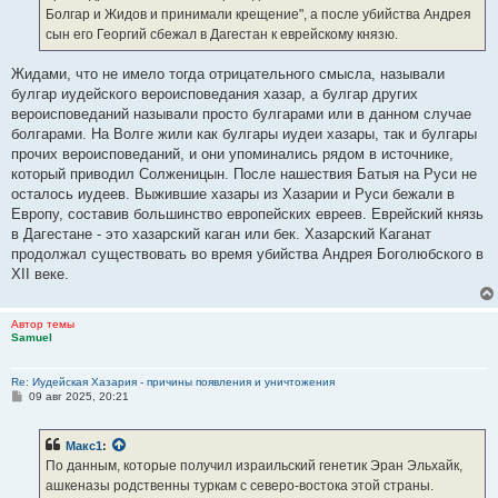
Болгар и Жидов и принимали крещение", а после убийства Андрея
сын его Георгий сбежал в Дагестан к еврейскому князю.
Жидами, что не имело тогда отрицательного смысла, называли
булгар иудейского вероисповедания хазар, а булгар других
вероисповеданий называли просто булгарами или в данном случае
болгарами. На Волге жили как булгары иудеи хазары, так и булгары
прочих вероисповеданий, и они упоминались рядом в источнике,
который приводил Солженицын. После нашествия Батыя на Руси не
осталось иудеев. Выжившие хазары из Хазарии и Руси бежали в
Европу, составив большинство европейских евреев. Еврейский князь
в Дагестане - это хазарский каган или бек. Хазарский Каганат
продолжал существовать во время убийства Андрея Боголюбского в
XII веке.
Автор темы
Samuel
Re: Иудейская Хазария - причины появления и уничтожения
С
09 авг 2025, 20:21
о
о
б
Макс1
:
щ
е
По данным, которые получил израильский генетик Эран Эльхайк,
н
ашкеназы родственны туркам с северо-востока этой страны.
и