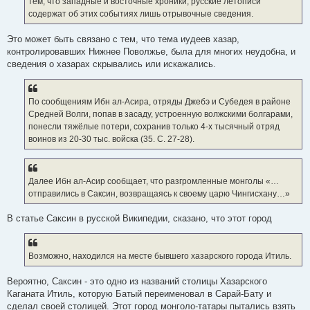
тем, что западные и восточные хроники, русские летописи
содержат об этих событиях лишь отрывочные сведения.
Это может быть связано с тем, что тема иудеев хазар,
контролировавших Нижнее Поволжье, была для многих неудобна, и
сведения о хазарах скрывались или искажались.
По сообщениям Ибн ал-Асира, отряды Джебэ и Субедея в районе
Средней Волги, попав в засаду, устроенную волжскими болгарами,
понесли тяжёлые потери, сохранив только 4-х тысячный отряд
воинов из 20-30 тыс. войска (35. С. 27-28).
Далее Ибн ал-Асир сообщает, что разгромленные монголы «…
отправились в Саксин, возвращаясь к своему царю Чингисхану…»
В статье Саксин в русской Википедии, сказано, что этот город
Возможно, находился на месте бывшего хазарского города Итиль.
Вероятно, Саксин - это одно из названий столицы Хазарского
Каганата Итиль, которую Батый переименовал в Сарай-Бату и
сделал своей столицей. Этот город монголо-татары пытались взять