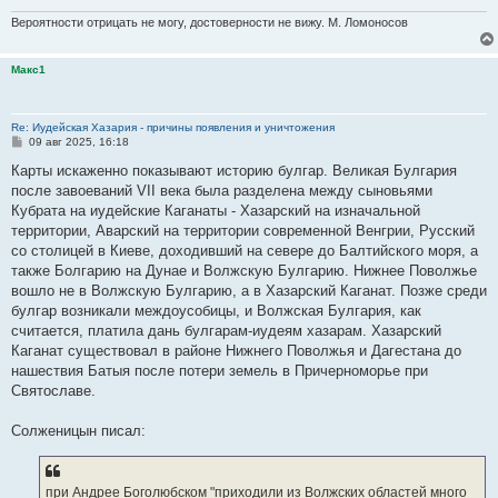
Вероятности отрицать не могу, достоверности не вижу. М. Ломоносов
Макс1
Re: Иудейская Хазария - причины появления и уничтожения
С
09 авг 2025, 16:18
о
о
Карты искаженно показывают историю булгар. Великая Булгария
б
после завоеваний VII века была разделена между сыновьями
щ
е
Кубрата на иудейские Каганаты - Хазарский на изначальной
н
территории, Аварский на территории современной Венгрии, Русский
и
е
со столицей в Киеве, доходивший на севере до Балтийского моря, а
также Болгарию на Дунае и Волжскую Булгарию. Нижнее Поволжье
вошло не в Волжскую Булгарию, а в Хазарский Каганат. Позже среди
булгар возникали междоусобицы, и Волжская Булгария, как
считается, платила дань булгарам-иудеям хазарам. Хазарский
Каганат существовал в районе Нижнего Поволжья и Дагестана до
нашествия Батыя после потери земель в Причерноморье при
Святославе.
Солженицын писал:
при Андрее Боголюбcком "приходили из Волжских областей много