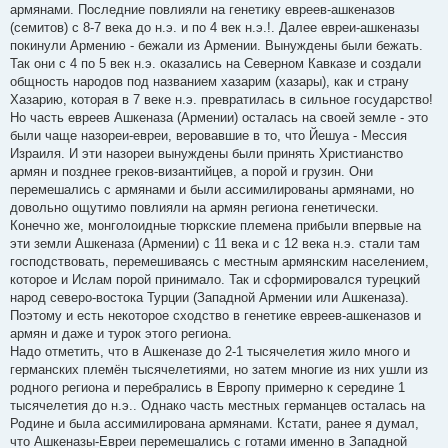
армянами. Последние повлияли на генетику евреев-ашкеназов
(семитов) с 8-7 века до н.э. и по 4 век н.э.!. Далее евреи-ашкеназы
покинули Армению - бежали из Армении. Вынуждены были бежать.
Так они с 4 по 5 век н.э. оказались на Северном Кавказе и создали
общность народов под названием хазарим (хазары), как и страну
Хазарию, которая в 7 веке н.э. превратилась в сильное государство!
Но часть евреев Ашкеназа (Армении) осталась на своей земле - это
были чаще назореи-евреи, веровавшие в то, что Йешуа - Мессия
Израиля. И эти назореи вынуждены были принять Христианство
армян и позднее греков-византийцев, а порой и грузин. Они
перемешались с армянами и были ассимилированы армянами, но
довольно ощутимо повлияли на армян региона генетически.
Конечно же, монголоидные тюркские племена прибыли впервые на
эти земли Ашкеназа (Армении) с 11 века и с 12 века н.э. стали там
господствовать, перемешиваясь с местным армянским населением,
которое и Ислам порой принимало. Так и сформировался турецкий
народ северо-востока Турции (Западной Армении или Ашкеназа).
Поэтому и есть некоторое сходство в генетике евреев-ашкеназов и
армян и даже и турок этого региона.
Надо отметить, что в Ашкеназе до 2-1 тысячелетия жило много и
германских племён тысячелетиями, но затем многие из них ушли из
родного региона и перебрались в Европу примерно к середине 1
тысячелетия до н.э.. Однако часть местных германцев осталась на
Родине и была ассимилирована армянами. Кстати, ранее я думал,
что Ашкеназы-Евреи перемешались с готами именно в Западной