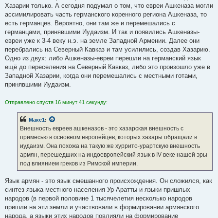
Хазарии только. А сегодня подумал о том, что евреи Ашкеназа могли
ассимилировать часть германского коренного региона Ашкеназа, то
есть германцев. Вероятно, они там же и перемешались с
германцами, принявшими Иудаизм. И так и появились Ашкеназы-
евреи уже к 3-4 веку н.э. на земле Западной Армении. Далее они
перебрались на Северный Кавказ и там усилились, создав Хазарию.
Одно из двух: либо Ашкеназы-евреи перешли на германский язык
ещё до переселения на Северный Кавказ, либо это произошло уже в
Западной Хазарии, когда они перемешались с местными готами,
принявшими Иудаизм.
Отправлено спустя 16 минут 41 секунду:
Макс1
:
Внешность евреев ашкеназов - это хазарская внешность с
примесью в основном европейцев, которых хазары обращали в
иудаизм. Она похожа на такую же хуррито-урартскую внешность
армян, перешедших на индоевропейский язык в IV веке нашей эры
под влиянием греков из Римской империи.
Язык армян - это язык смешанного происхождения. Он сложился, как
синтез языка местного населения Ур-Аратты и языки пришлых
народов (в первой половине 1 тысячелетия несколько народов
пришли на эти земли и участвовали в формировании армянского
народа, а языки этих народов повлияли на формирование