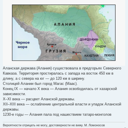
Аланская держава (Алания) существовала в предгорьях Северного
Кавказа. Территория простиралась с запада на восток 450 км в
длину, а с севера на юг — до 120 км в ширину.
Столицей Алании был город Магас (Маас).
Конец IX — начало X века — Алания освободилась от хазарской
зависимости.
X–XI века — расцвет Аланской державы.
XII–XIII века — ослабление центральной власти и упадок Аланской
державы.
1230-е годы — Алания пала под нашествием татаро-монголов
Вероятности отрицать не могу, достоверности не вижу. М. Ломоносов