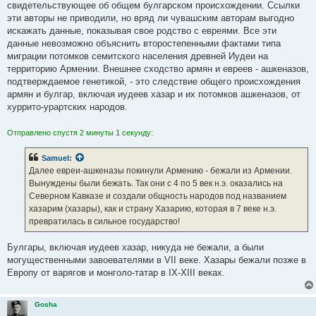
свидетельствующее об общем булгарском происхождении. Ссылки
эти авторы не приводили, но вряд ли чувашским авторам выгодно
искажать данные, показывая свое родство с евреями. Все эти
данные невозможно объяснить второстепенными фактами типа
миграции потомков семитского населения древней Иудеи на
территорию Армении. Внешнее сходство армян и евреев - ашкеназов,
подтверждаемое генетикой, - это следствие общего происхождения
армян и булгар, включая иудеев хазар и их потомков ашкеназов, от
хуррито-урартских народов.
Отправлено спустя 2 минуты 1 секунду:
Samuel
:
Далее евреи-ашкеназы покинули Армению - бежали из Армении.
Вынуждены были бежать. Так они с 4 по 5 век н.э. оказались на
Северном Кавказе и создали общность народов под названием
хазарим (хазары), как и страну Хазарию, которая в 7 веке н.э.
превратилась в сильное государство!
Булгары, включая иудеев хазар, никуда не бежали, а были
могущественными завоевателями в VII веке. Хазары бежали позже в
Европу от варягов и монголо-татар в IX-XIII веках.
Gosha