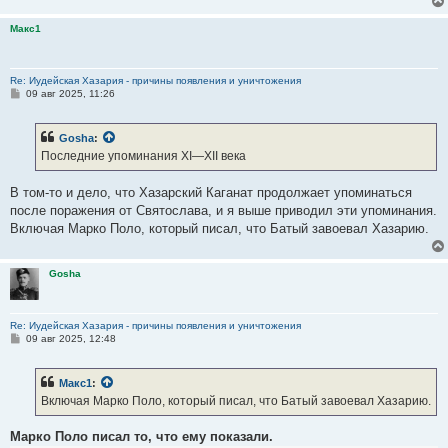
Макс1
Re: Иудейская Хазария - причины появления и уничтожения
С
09 авг 2025, 11:26
о
о
б
Gosha
:
щ
е
Последние упоминания XI—XII века
н
и
е
В том-то и дело, что Хазарский Каганат продолжает упоминаться
после поражения от Святослава, и я выше приводил эти упоминания.
Включая Марко Поло, который писал, что Батый завоевал Хазарию.
Gosha
Re: Иудейская Хазария - причины появления и уничтожения
С
09 авг 2025, 12:48
о
о
б
Макс1
:
щ
е
Включая Марко Поло, который писал, что Батый завоевал Хазарию.
н
и
е
Марко Поло писал то, что ему показали.