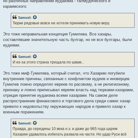
но различных направлений иудаизма - талмудического и
караимского.
Samuel
:
Тюрки рядовые вовсе не хотели принимать новую веру.
Это тоже неправильная концепция Гумилева. Все хазары,
составлявшие значительную часть булгар, но не все булгары, были
иудеями.
Samuel
:
И из-за этого страна трещала по швам...
Это тоже миф Гумилева, который считал, что Хазарию погубили
внутренние причины, связанные с конфликтом иудеев и иноверцев.
Гумилев ложно определял евреев по расовому, а не религиозному,
признаку и ложно приписывал евреям власть над тюрками-хазарами,
отрицая принятие иудаизма всеми хазарами. На самом деле
распространение финансового и торгового дела среди самих хазар
привело к недовольству окружающих народов и привело хазар к
военным поражениям.
Samuel
:
Правда, до середины 10 века н.э. и даже до 965 года царям
Хазарии удавалось избегать развала на части. Но удар Руси всё