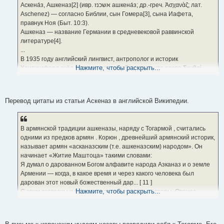
Аскена́з, Ашкеназ[2] (ивр. אשכנז‎ ашкена́з; др.-греч. Ἀσχανὰζ; лат.
Aschenez) — согласно Библии, сын Гомера[3], сына Иафета,
правнук Ноя (Быт. 10:3).
Ашкеназ — название Германии в средневековой раввинской
литературе[4].
...
В 1935 году английский лингвист, антрополог и историк
Нажмите, чтобы раскрыть...
Хантингфорд счёл вполне возможной версию, что слово Σκυθαί
(«Скифаи») является древнегреческой формой слова Ashguzai
(идентичной слову «Ашкеназ»), обозначавшему скифов[6].
Айзек Азимов в своей книге «В начале» делает предположение,
Перевод цитаты из статьи Аскеназ в английской Википедии.
что, возможно, Аскеназ также имеет отношение к скифам, на том
основании, что это имя созвучно слову «Ашгуза»[7].
Армянский историк Корюн (380—450 н.э.) называет потомков
В армянской традиции ашкеназы, наряду с Тогармой , считались
Аскеназа армянским народом[8].
одними из предков армян . Корюн , древнейший армянский историк,
называет армян «асканазским (т.е. ашкеназским) народом». Он
начинает «Житие Маштоца» такими словами:
Я думал о дарованном Богом алфавите народа Азканаз и о земле
Армении — когда, в какое время и через какого человека был
дарован этот новый божественный дар... [ 11 ]
Нажмите, чтобы раскрыть...
С этим согласны и более поздние армянские авторы. Ованес
Драсханакертци (X век) пишет:
Шестым сыном был Тирас, от которого родились наш собственный
Ашкеназ [Асканаз] и Тогарма [Торгом], который назвал страну,