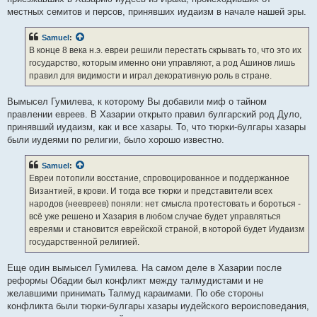
местных семитов и персов, принявших иудаизм в начале нашей эры.
Samuel
:
В конце 8 века н.э. евреи решили перестать скрывать то, что это их
государство, которым именно они управляют, а род Ашинов лишь
правил для видимости и играл декоративную роль в стране.
Вымысел Гумилева, к которому Вы добавили миф о тайном
правлении евреев. В Хазарии открыто правил булгарский род Дуло,
принявший иудаизм, как и все хазары. То, что тюрки-булгары хазары
были иудеями по религии, было хорошо известно.
Samuel
:
Евреи потопили восстание, спровоцированное и поддержанное
Византией, в крови. И тогда все тюрки и представители всех
народов (неевреев) поняли: нет смысла протестовать и бороться -
всё уже решено и Хазария в любом случае будет управляться
евреями и становится еврейской страной, в которой будет Иудаизм
государственной религией.
Еще один вымысел Гумилева. На самом деле в Хазарии после
реформы Обадии был конфликт между талмудистами и не
желавшими принимать Талмуд караимами. По обе стороны
конфликта были тюрки-булгары хазары иудейского вероисповедания,