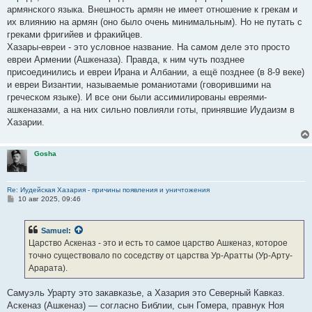
армянского языка. Внешность армян не имеет отношение к грекам и
их влиянию на армян (оно было очень минимальным). Но не путать с
греками фригийев и фракийцев.
Хазары-евреи - это условное название. На самом деле это просто
евреи Армении (Ашкеназа). Правда, к ним чуть позднее
присоединились и евреи Ирана и Албании, а ещё позднее (в 8-9 веке)
и евреи Византии, называемые романиотами (говорившими на
греческом языке). И все они были ассимилированы евреями-
ашкеназами, а на них сильно повлияли готы, принявшие Иудаизм в
Хазарии.
Gosha
Re: Иудейская Хазария - причины появления и уничтожения
С
10 авг 2025, 09:46
о
о
б
Samuel
:
щ
е
Царство Аскеназ - это и есть то самое царство Ашкеназ, которое
н
точно существовало по соседству от царства Ур-Аратты (Ур-Арту-
и
е
Арарата).
Самуэль Урарту это закавказье, а Хазария это Северный Кавказ.
Аскеназ (Ашкеназ) — согласно Библии, сын Гомера, правнук Ноя