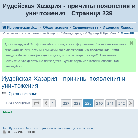
Иудейская Хазария - причины появления и
уничтожения - Страница 239
Исторический форум
Общая история
Средневековье
Иудейская Хазария - причины появления и уничтожения
Участники и итоги - теннисный турнир "Международный Турнир В Брисбене":
TennisBB
.
Дорогие друзья! Это форум об истории, а не о форумчанах. За любое хамство и
переходы на личности мы выносим предупреждения. За предупреждениями
следуют блокировки (от одного дня до года, по нарастающей). Нам очень
неприятно это делать, но приходится. Будьте терпимее к своим оппонентам,
пожалуйста
Иудейская Хазария - причины появления и
уничтожения
⇐
Средневековье
Страница
239
из
242
1
237
238
239
240
241
242
Пред.
С
6034 сообщения
…
Макс1
Re: Иудейская Хазария - причины появления и уничтожения
С
09 авг 2025, 10:01
о