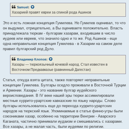
о
б
Samuel
:
щ
е
Хазарией правят евреи за спиной рода Ашинов
н
и
е
Это и есть ложная концепция Гумилева. Но Гумилев оценивал, то что
он выдумал, отрицательно, а Вы оцениваете положительно. Власть
принадлежала тюркам - булгарам хазарам, входившим в число
иудеев или евреев, что значило одно и то же. Род Ашинов - еще
одна неправильная концепция Гумилева - в Хазарии на самом деле
правил булгарский род Дуло.
Владимир Клопов
:
Хазары — тюркоязычный кочевой народ. Стал известен в
Восточном Предкавказье (равнинный Дагестан)
Статья, откуда взята цитата, также повторяет неправильные
концепции Гумилева. Булгары оседло проживали в Восточной Турции
и Армении. Хазары - это название булгар иудейского
вероисповедания. В IV веке нашей эры тюрки ассимилировали
местные хуррито-урартские кавказские по языку народы. Слово
булгары использовалось еще до перехода хуррито-урартских
народов на тюркский язык. Упоминаемые в статье финно-угры были
союзниками хазар, особенно на территории Венгрии - Аварского
Каганата, частично принимали иудаизм и смешивались с хазарами.
Все хазары, а не малая часть, были иудеями по религии.