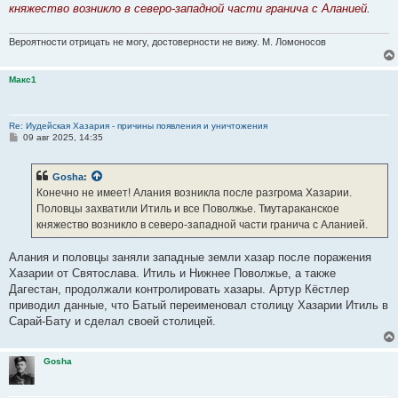
княжество возникло в северо-западной части гранича с Аланией.
Вероятности отрицать не могу, достоверности не вижу. М. Ломоносов
Макс1
Re: Иудейская Хазария - причины появления и уничтожения
С
09 авг 2025, 14:35
о
о
б
Gosha
:
щ
е
Конечно не имеет! Алания возникла после разгрома Хазарии.
н
Половцы захватили Итиль и все Поволжье. Тмутараканское
и
е
княжество возникло в северо-западной части гранича с Аланией.
Алания и половцы заняли западные земли хазар после поражения
Хазарии от Святослава. Итиль и Нижнее Поволжье, а также
Дагестан, продолжали контролировать хазары. Артур Кёстлер
приводил данные, что Батый переименовал столицу Хазарии Итиль в
Сарай-Бату и сделал своей столицей.
Gosha