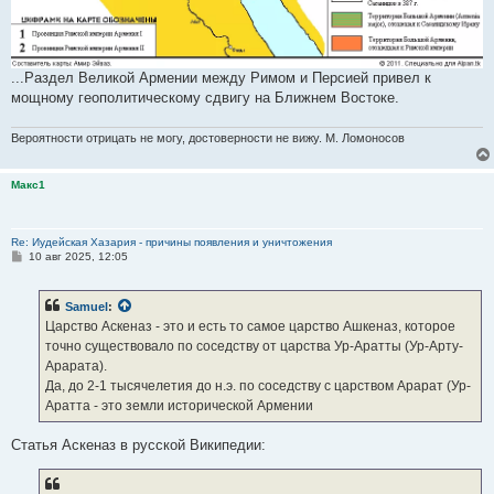
...Раздел Великой Армении между Римом и Персией привел к
мощному геополитическому сдвигу на Ближнем Востоке.
Вероятности отрицать не могу, достоверности не вижу. М. Ломоносов
Макс1
Re: Иудейская Хазария - причины появления и уничтожения
С
10 авг 2025, 12:05
о
о
б
Samuel
:
щ
е
Царство Аскеназ - это и есть то самое царство Ашкеназ, которое
н
точно существовало по соседству от царства Ур-Аратты (Ур-Арту-
и
е
Арарата).
Да, до 2-1 тысячелетия до н.э. по соседству с царством Арарат (Ур-
Аратта - это земли исторической Армении
Статья Аскеназ в русской Википедии: