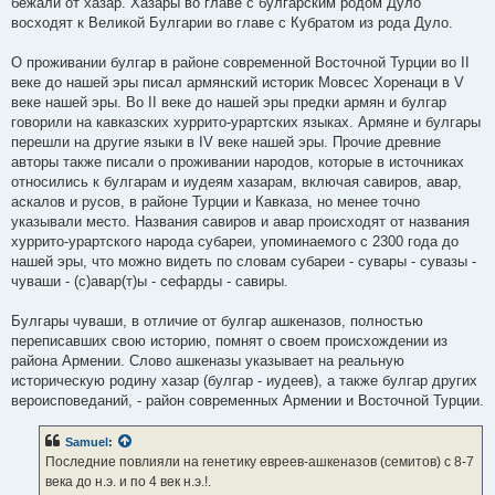
бежали от хазар. Хазары во главе с булгарским родом Дуло
восходят к Великой Булгарии во главе с Кубратом из рода Дуло.
О проживании булгар в районе современной Восточной Турции во II
веке до нашей эры писал армянский историк Мовсес Хоренаци в V
веке нашей эры. Во II веке до нашей эры предки армян и булгар
говорили на кавказских хуррито-урартских языках. Армяне и булгары
перешли на другие языки в IV веке нашей эры. Прочие древние
авторы также писали о проживании народов, которые в источниках
относились к булгарам и иудеям хазарам, включая савиров, авар,
аскалов и русов, в районе Турции и Кавказа, но менее точно
указывали место. Названия савиров и авар происходят от названия
хуррито-урартского народа субареи, упоминаемого с 2300 года до
нашей эры, что можно видеть по словам субареи - сувары - сувазы -
чуваши - (с)авар(т)ы - сефарды - савиры.
Булгары чуваши, в отличие от булгар ашкеназов, полностью
переписавших свою историю, помнят о своем происхождении из
района Армении. Слово ашкеназы указывает на реальную
историческую родину хазар (булгар - иудеев), а также булгар других
вероисповеданий, - район современных Армении и Восточной Турции.
Samuel
:
Последние повлияли на генетику евреев-ашкеназов (семитов) с 8-7
века до н.э. и по 4 век н.э.!.