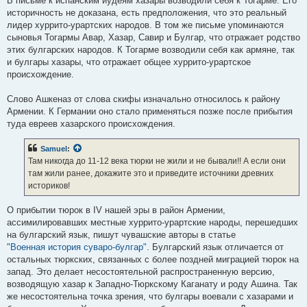
В письме к испанским иудеям хазары возводили себя к Тогарме. Его
которой он владел, Фракией в честь себя, а также Хиттим [Китиим],
историчность не доказана, есть предположения, что это реальный
который подчинил себе македонян. 7. Сыновьями Тираса были
лидер хуррито-урартских народов. В том же письме упоминаются
Ашкеназ, от которого произошли сарматы, Рифат, откуда
сыновья Тогармы Авар, Хазар, Савир и Булгар, что отражает родство
произошли савроматы [Сораматк], и Тогарма, который, согласно
этих булгарских народов. К Тогарме возводили себя как армяне, так
Иеремии, покорил ашкеназское войско и назвал его Домом Тогарма;
и булгары хазары, что отражает общее хуррито-урартское
ибо сначала Ашкеназ назвал наш народ в честь себя в
происхождение.
соответствии с законом старшинства, как мы объясним в
надлежащем месте. [ 12 ]
Слово Ашкеназ от слова скифы изначально относилось к району
Армении. К Германии оно стало применяться позже после прибытия
туда евреев хазарского происхождения.
Samuel
:
Там никогда до 11-12 века тюрки не жили и не бывали!! А если они
там жили ранее, докажите это и приведите источники древних
историков!
О прибытии тюрок в IV нашей эры в район Армении,
ассимилировавших местные хуррито-урартские народы, перешедших
на булгарский язык, пишут чувашские авторы в статье
"Военная история суваро-булгар"
. Булгарский язык отличается от
остальных тюркских, связанных с более поздней миграцией тюрок на
запад. Это делает несостоятельной распространенную версию,
возводящую хазар к Западно-Тюркскому Каганату и роду Ашина. Так
же несостоятельна точка зрения, что булгары воевали с хазарами и