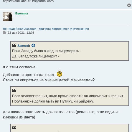
https://kamil-abe-46.livejournal.com/
Евелина
Re: Иудейская Хазария - причины появления и уничтожения
С
22 дек 2021, 12:08
о
о
б
Samuel
:
щ
е
Пока Западу было выгодно лицемерить -
н
Да, Запад тоже лицемерит -
и
е
я с этим согласна.
Добавлю: и врет когда хочет.
Стоит ли опираться на мнение детей Макиавелли?
Если человек грешит, надо прямо сказать: он лицемерит и грешит!
Поблажек не должо быть ни Путину, ни Байдену.
для начала надо иметь доказательства (реальные, а не видики-
киношки из инета)