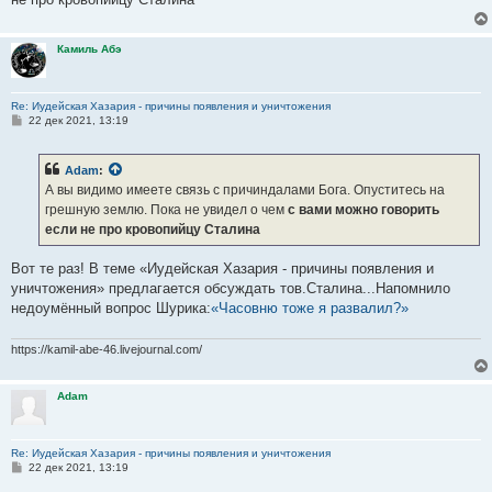
Камиль Абэ
Re: Иудейская Хазария - причины появления и уничтожения
С
22 дек 2021, 13:19
о
о
б
Adam
:
щ
е
А вы видимо имеете связь с причиндалами Бога. Опуститесь на
н
грешную землю. Пока не увидел о чем
с вами можно говорить
и
е
если не про кровопийцу Сталина
Вот те раз! В теме «Иудейская Хазария - причины появления и
уничтожения» предлагается обсуждать тов.Сталина...Напомнило
недоумённый вопрос Шурика:
«Часовню тоже я развалил?»
https://kamil-abe-46.livejournal.com/
Adam
Re: Иудейская Хазария - причины появления и уничтожения
С
22 дек 2021, 13:19
о