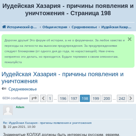
Иудейская Хазария - причины появления и
уничтожения - Страница 198
Исторический форум
Общая история
Средневековье
Иудейская Хазария - причины появления и уничтожения
Дорогие друзья! Это форум об истории, а не о форумчанах. За любое хамство и
переходы на личности мы выносим предупреждения. За предупреждениями
следуют блокировки (от одного дня до года, по нарастающей). Нам очень
неприятно это делать, но приходится. Будьте терпимее к своим оппонентам,
пожалуйста
Иудейская Хазария - причины появления и
уничтожения
⇐
Средневековье
Страница
198
из
242
1
196
197
198
199
200
242
Пред.
6034 сообщения
…
…
Adam
Re: Иудейская Хазария - причины появления и уничтожения
С
22 дек 2021, 10:30
о
о
Знаменитые КОЛХИ должны быть интересны русским, евреям,