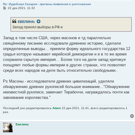
Re: Иудейская Хазария - причины появления и уничтожения
С
22 дек 2021, 11:32
о
о
б
ЕВЕЛИНА
:
щ
е
Запад принял выборы в РФ и
н
и
е
Запад в том числе США, через масонов и тд параллельно
свящённому писанию исследовали древнюю историю, сделали
определенные выводы… приняли форму идеального государства 12
градья которую называют еврейской демократии и и в то же время
сохранили скрытую империя… Более того на деле запад критикуя
поощряет любые формы империи в других странах, что позволяет
среди всех народов на деле быть относительно свободными..
Ps Масоны - исследователи древних цивилизаций, уделяли
обнаружению древних рукописей большое внимание..."Обнаружение
неизвестной рукописи, замечает Тирабоччи, награждалось почти как
завоевание королевства."
Последний раз редактировалось
Adam
22 дек 2021, 11:41, всего редактировалось 1
раз.
Евелина