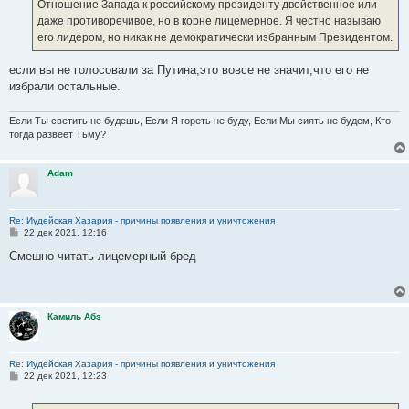
Отношение Запада к российскому президенту двойственное или
даже противоречивое, но в корне лицемерное. Я честно называю
его лидером, но никак не демократически избранным Президентом.
если вы не голосовали за Путина,это вовсе не значит,что его не
избрали остальные.
Если Ты светить не будешь, Если Я гореть не буду, Если Мы сиять не будем, Кто
тогда развеет Тьму?
Adam
Re: Иудейская Хазария - причины появления и уничтожения
С
22 дек 2021, 12:16
о
о
Смешно читать лицемерный бред
б
щ
е
н
и
Камиль Абэ
е
Re: Иудейская Хазария - причины появления и уничтожения
С
22 дек 2021, 12:23
о
о
б