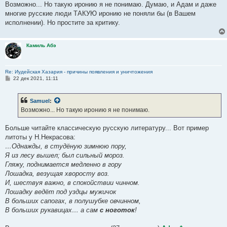
Возможно... Но такую иронию я не понимаю. Думаю, и Адам и даже
многие русские люди ТАКУЮ иронию не поняли бы (в Вашем
исполнении). Но простите за критику.
Камиль Абэ
Re: Иудейская Хазария - причины появления и уничтожения
С
22 дек 2021, 11:11
о
о
б
Samuel
:
щ
е
Возможно... Но такую иронию я не понимаю.
н
и
е
Больше читайте классическую русскую литературу... Вот пример
литоты у Н.Некрасова:
…Однажды, в студёную зимнюю пору,
Я из лесу вышел; был сильный мороз.
Гляжу, поднимается медленно в гору
Лошадка, везущая хворосту воз.
И, шествуя важно, в спокойствии чинном.
Лошадку ведёт под уздцы мужичок
В больших сапогах, в полушубке овчинном,
В больших рукавицах… а сам
с ноготок
!