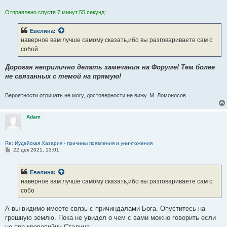
Отправлено спустя 7 минут 55 секунд:
Евелина
:
наверное вам лучше самому сказать,ибо вы разговариваете сам с
собой.
Дорогая неприлично делать замечания на Форуме! Тем более
не связанных с темой на прямую!
Вероятности отрицать не могу, достоверности не вижу. М. Ломоносов
Adam
Re: Иудейская Хазария - причины появления и уничтожения
С
22 дек 2021, 13:01
о
о
б
Евелина
:
щ
е
наверное вам лучше самому сказать,ибо вы разговариваете сам с
н
собо
и
е
А вы видимо имеете связь с причиндалами Бога. Опуститесь на
грешную землю. Пока не увидел о чем с вами можно говорить если
не про кровопийцу Сталина