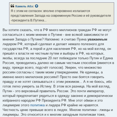
о
б
Камиль Абэ
:
щ
е
Я с этим не согласен: вполне откровенно излагаются
н
представления Запада на современную Россию и её руководителя
и
е
-президента В.Путина...
Вы хотите сказать, что в РФ много миллионов граждан РФ не могут
согласиться с моим мнение о Путине - вне всякой зависимости от
мнения Запада о Путине? Напомню: я считаю Пуина
уважаемым
лидером РФ, который сделвал и делает немало полезного для
государства РФ, а порой и для населения РФ, но на мой взгляд, он
пришёл к власти не честным путем и выборы в РФ, на которых,
якобы, всегда за последние 20 лет побеждали только Путин и Едина
Россия, проводились далеко не самым честным способом (имеется в
виду, прежде всего, подсчёт голосов). Уверен, что множество
россиян согласны с таким моим утверждением. Не единицы, а
именно много милилонов россиян!! Просто они боятся говорить
правду и не хотят связываться с этим режимом... А я не боюсь, ибо
готов легко умереть за Истину. В этом вся разница. На мой взгляд,
Путин - это верховный правитель России. Это почти император,
который предпочитает рядиться в одежду законно и демократически
избранного народом РФ Президента РФ. Мне этот обман и это
лицемерие этого
политика
и лидера РФ крайне не нравятся.
Честность ценю превыше всего в людях. Многие политики - лжецы и
лицемеры. Это относится и к многим западным политикам тоже,