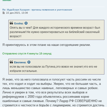
Samuel
Re: Иудейская Хазария - причины появления и уничтожения
С
22 дек 2021, 13:36
о
о
б
Gosha
:
щ
е
Опять вы о чем? Для каждого исторического времени возраст был
н
различным! Не нужно ориентироваться на библейский сказочный
и
е
возраст!
Я ориентируюсь в этом плане на наши сегодняшние реалии.
Отправлено спустя 4 минуты 18 секунд:
Евелина
:
если вы не голосовали за Путина,это вовсе не значит,что его не
избрали остальные.
Я знаю, что за него голосовала и голосуют часть россиян из числе
тех, кто ходил и ходит на выборы. Уверен, что не большая часть, а
лишь меньшинство самых наивных, легковерных и самых робких.
Лично я уверен в том, что все результаты всех выборов и
референдумов с 2000 года объявлялись россиянамв корне
ошибочные и самые лживые. Почему? Лидер РФ СОВЕРШЕННО не
стремится к честности и борьбе с лицемерием, но стремится достичь