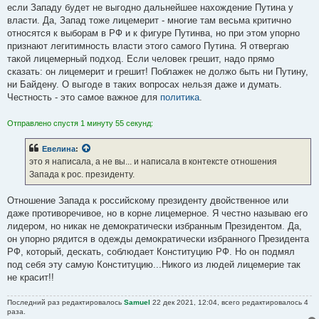
если Западу будет не выгодно дальнейшее нахождение Путина у
власти. Да, Запад тоже лицемерит - многие там весьма критично
относятся к выборам в РФ и к фигуре Путинва, но при этом упорно
признают легитимность власти этого самого Путина. Я отвергаю
такой лицемерный подход. Если человек грешит, надо прямо
сказать: он лицемерит и грешит! Поблажек не должо быть ни Путину,
ни Байдену. О выгоде в таких вопросах нельзя даже и думать.
Честность - это самое важное для
политика
.
Отправлено спустя 1 минуту 55 секунд:
Евелина
:
это я написала, а не вы... и написала в контексте отношения
Запада к рос. президенту.
Отношение Запада к российскому президенту двойственное или
даже противоречивое, но в корне лицемерное. Я честно называю его
лидером, но никак не демократически избранным Президентом. Да,
он упорно рядится в одежды демократически избранного Президента
РФ, который, дескать, соблюдает Конституцию РФ. Но он подмял
под себя эту самую Конституцию...Никого из людей лицемерие так
не красит!!
Последний раз редактировалось
Samuel
22 дек 2021, 12:04, всего редактировалось 4
раза.