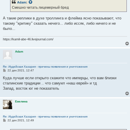
Adam
:
щ
е
Смешно читать лицемерный бред
н
и
е
А такие реплики в духе троллинга и флейма ясно показывают, что
такому "критику" сказать нечего... либо иссяк, либо ничего и не
было...
https://kamil-abe-46.livejournal.com/
Adam
Re: Иудейская Хазария - причины появления и уничтожения
С
22 дек 2021, 12:47
о
о
Куда лучше если открыто скажите что имперцы, что вам близки
б
сталинские традиции .. что самуил «наш еврей» и тд
щ
е
Запад, восток юг не показатель
н
и
е
Евелина
Re: Иудейская Хазария - причины появления и уничтожения
С
22 дек 2021, 12:49
о
о