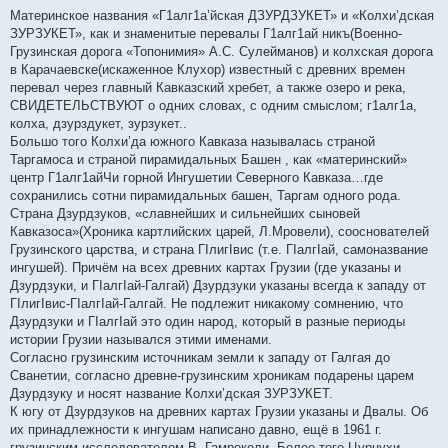
Материнское названия «Г1алг1а’йская ДЗУРДЗУКЕТ» и «Колхи’дская
ЗУРЗУКЕТ», как и знаменитые перевалы Г1алг1ай никъ(Военно-
Грузинская дорога «Топонимия» А.С. Сулейманов) и колхская дорога
в Карачаевске(искаженное Клухор) известный с древних времен
перевал через главный Кавказский хребет, а также озеро и река,
СВИДЕТЕЛЬСТВУЮТ о одних словах, с одним смыслом; г1алг1а,
колха, дзурздукет, зурзукет..
Большо того Колхи’да южного Кавказа называлась страной
Таргамоса и страной пирамидальных Башен , как «материнский»
центр Г1алг1айЧи горной Ингушетии Северного Кавказа…где
сохранились сотни пирамидальных башен, Таргам одного рода.
Страна Дзурдзуков, «славнейших и сильнейших сыновей
Кавказоса»(Хроника картлийских царей, Л.Мровели), сооснователей
Грузинского царства, и страна ГIлигIвис (т.е. ГIалгIай, самоназвание
ингушей). Причём на всех древних картах Грузии (где указаны и
Дзурдзуки, и ГIалгIай-Галгай) Дзурдзуки указаны всегда к западу от
ГIлигIвис-ГIалгIай-Галгай. Не подлежит никакому сомнению, что
Дзурдзуки и ГIалгIай это один народ, который в разные периоды
истории Грузии назывался этими именами.
Согласно грузинским источникам земли к западу от Галгая до
Сванетии, согласно древне-грузинским хроникам подарены царем
Дзурдзуку и носят название Колхи’дская ЗУРЗУКЕТ.
К югу от Дзурдзуков на древних картах Грузии указаны и Двалы. Об
их принадлежности к ингушам написано давно, ещё в 1961 г.
грузинским исследователем В. Гамрекели. Более того Цурцухи