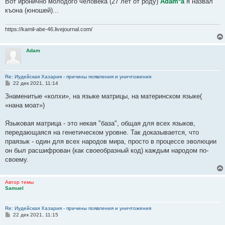
Вот иронично молодого человека (27 лет от роду)
Adam*а
я назвал
къона (юношей)...
https://kamil-abe-46.livejournal.com/
Adam
Re: Иудейская Хазария - причины появления и уничтожения
С
22 дек 2021, 11:14
о
о
Знаменитые «колхи», на языке матрицы, на материнском языке(
б
«нана моат»)
щ
е
н
Языковая матрица - это некая "база", общая для всех языков,
и
е
передающаяся на генетическом уровне. Так доказывается, что
праязык - один для всех народов мира, просто в процессе эволюции
он был расшифрован (как своеобразный код) каждым народом по-
своему.
Автор темы
Samuel
Re: Иудейская Хазария - причины появления и уничтожения
С
22 дек 2021, 11:15
о