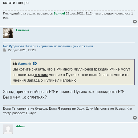
кстати говоря.
Последний раз редактировалось
Samuel
22 дек 2021, 11:24, всего редактировалось 1
раз.
Евелина
Re: Иудейская Хазария - причины появления и уничтожения
С
22 дек 2021, 11:23
о
о
б
Samuel
:
щ
е
Вы хотите сказать, что в РФ много миллионов граждан РФ не могут
н
согласиться
с моим
мнение о Путине - вне всякой зависимости от
и
е
мнения Запада о Путине? Напомню:
Запад принял выборы в РФ и принял Путина как президента РФ.
Вы о чем...о сплетнях?
Если Ты светить не будешь, Если Я гореть не буду, Если Мы сиять не будем, Кто
тогда развеет Тьму?
Adam