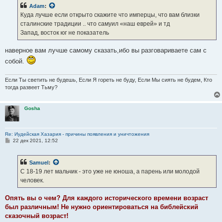
б
Adam
:
щ
е
Куда лучше если открыто скажите что имперцы, что вам близки
н
сталинские традиции .. что самуил «наш еврей» и тд
и
е
Запад, восток юг не показатель
наверное вам лучше самому сказать,ибо вы разговариваете сам с
собой.
Если Ты светить не будешь, Если Я гореть не буду, Если Мы сиять не будем, Кто
тогда развеет Тьму?
Gosha
Re: Иудейская Хазария - причины появления и уничтожения
С
22 дек 2021, 12:52
о
о
б
Samuel
:
щ
е
С 18-19 лет мальчик - это уже не юноша, а парень или молодой
н
человек.
и
е
Опять вы о чем? Для каждого исторического времени возраст
был различным! Не нужно ориентироваться на библейский
сказочный возраст!