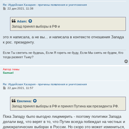
Re: Иудейская Хазария - причины появления и уничтожения
С
22 дек 2021, 11:38
о
о
б
Adam
:
щ
е
Запад принял выборы в РФ и
н
и
е
это я написала, а не вы... и написала в контексте отношения Запада
к рос. президенту.
Если Ты светить не будешь, Если Я гореть не буду, Если Мы сиять не будем, Кто
тогда развеет Тьму?
Автор темы
Samuel
Re: Иудейская Хазария - причины появления и уничтожения
С
22 дек 2021, 11:57
о
о
б
Евелина
:
щ
е
Запад принял выборы в РФ и принял Путина как президента РФ.
н
и
е
Пока Западу было выгодно лицемерить - поэтому политики Запада
делали вид, что верят в то, что Путин всегда побеждал на честных и
демократических выборах в России. Но скоро это может измениться,