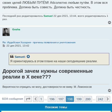
своих целей ЛЮБЫМ ПУТЁМ! Абсолютно любым путём. В этом вся
проблема. Должна быть совесть. Должна быть честность.
Последний раз редактировалось
Samuel
22 дек 2021, 13:44, всего редактировалось 1
раз.
Gosha
Re: Иудейская Хазария - причины появления и уничтожения
С
22 дек 2021, 13:42
о
о
б
Samuel
:
щ
е
Я ориентируюсь в этом плане на наши сегодняшние реалии.
н
и
е
Дорогой зачем нужны современные
реалии в Х веке???
Вероятности отрицать не могу, достоверности не вижу. М. Ломоносов
Страница
198
из
242
1
196
197
198
199
200
242
Пред.
6034 сообщения
…
…
Похожие темы