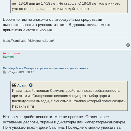
е
лет 13-16 или до 17-18 лет. Не старше. С 18-19 лет мальчик - это
уже не юноша, а парень или молодой человек.
Вероятно, вы не знакомы с литературными средствами
выразительности в русском языке... В данном случае мною
применена литота и ирония...
https://kamil-abe-46.livejournal.com/
Автор темы
Samuel
Re: Иудейская Хазария - причины появления и уничтожения
С
22 дек 2021, 10:47
о
о
б
Adam
:
щ
е
И там …свойственная Самуилу двойственность тройственность ..
н
при этом из Священного писания защищает выбор царя и
и
е
последующие выводы, с любовью к Сталину который помог создать
Израиль и тд
Нет во мне двойственности. Мне не нравится Сталин и все
остальные деспоты, тираны и диктаторы или императоры-самодуры.
Но я уважаю всех - даже Сталина. Последнего можно уважать за