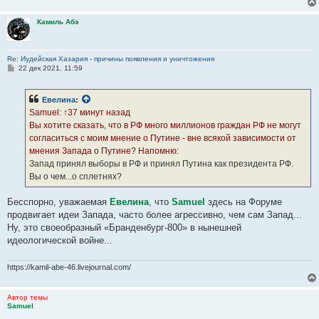
Камиль Абэ
Re: Иудейская Хазария - причины появления и уничтожения
С
22 дек 2021, 11:59
о
о
б
Евелина
:
щ
е
Samuel: ↑37 минут назад
н
Вы хотите сказать, что в РФ много миллионов граждан РФ не могут
и
е
согласиться с моим мнение о Путине - вне всякой зависимости от
мнения Запада о Путине? Напомню:
Запад принял выборы в РФ и принял Путина как президента РФ.
Вы о чем...о сплетнях?
Бесспорно, уважаемая
Евелина
, что
Samuel
здесь на Форуме
продвигает идеи Запада, часто более агрессивно, чем сам Запад...
Ну, это своеобразный «Бранденбург-800» в нынешней
идеологической войне...
https://kamil-abe-46.livejournal.com/
Автор темы
Samuel