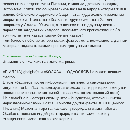
б
особенно исследователям Писания, и многим древним народам,
щ
е
историкам. Колхи это собирательное название народа который жил в
н
районе библейского Эдемского Сада - Гана, куда входили реальные
и
е
иверы, мосхи.. Более того Колха это другое имя Бога Халди(
например у Аллаха 99 имён), что позволяет по другому искать
параллели загадочных халдеев, досемитского происхождения.( в
том числе теме хазары калка- белые хазары)
Тем более от обилие исторических фактов, есть возможность данный
материал подавать самым простым доступным языком..
Отправлено спустя 4 минуты 58 секунд:
Знаменитые «колхи», на языке матрицы.
«Г1АЛГ1А( ghalgha)» и «КОЛХА» — ОДНОСЛОВ ! с божественным
слогом.
В том убедитесь после информации, где вместо самоназвания
ингушей - «г1алг1а», используется «колха», на территории покинутой
населением с языком матрицей - «наан моат»( материнский язык).
Не случайно в «материнском центре» Ингушетии, отмечены имена
неразделенной семьи Ноаха, и многие другие факты из Священного
Писания.( Маточная гора на Кавказе, утверждали ламы Тибета..
Особое отношение индийцев к прародителям также, как и у
скандинавов, имеет кавказские корни.)