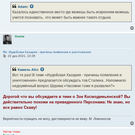
о
б
Adam
:
щ
е
Казалось единственное место где можешь быть искренним можешь
н
учится познавать.. что может быть важнее такого отдыха
и
е
Gosha
Re: Иудейская Хазария - причины появления и уничтожения
С
22 дек 2021, 13:28
о
о
б
Камиль Абэ
:
щ
е
Вот те раз! В теме «Иудейская Хазария - причины появления и
н
уничтожения» предлагается обсуждать тов.Сталина...Напомнило
и
е
недоумённый вопрос Шурика:«Часовню тоже я развалил?»
Дорогой что вы обсуждаете в теме о Зое Космодемьянской? Вы
действительно похожи на приведенного Персонажа: Не знаю, но
все равно Скажу!
Вероятности отрицать не могу, достоверности не вижу. М. Ломоносов
Автор темы