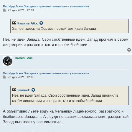
Re: Иудейская Хазария - причины появления и уничтожения
С
22 дек 2021, 12:01
о
о
б
Камиль Абэ
:
щ
е
Samuel здесь на Форуме продвигает идеи Запада
н
и
е
Нет, не идеи Запада. Свои сосбтвенные идеи. Запад прогнил в своём
лицемерии и разврате, как и в своём безбожии.
Камиль Абэ
Re: Иудейская Хазария - причины появления и уничтожения
С
22 дек 2021, 12:06
о
о
б
Samuel
:
щ
е
Нет, не идеи Запада. Свои сосбтвенные идеи. Запад прогнил в
н
своём лицемерии и разврате, как и в своём безбожии.
и
е
А объективно льёте воду на мельницу лицемерного, развратного и
безбожьего Запада ... А , судя по вашим высказываниям, развратный
Запад вызывает у вас симпатию...