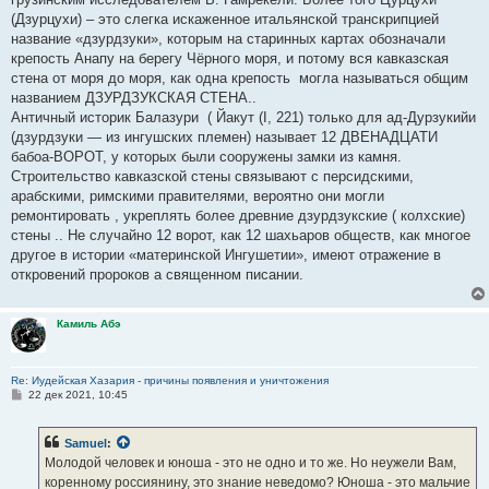
(Дзурцухи) – это слегка искаженное итальянской транскрипцией
название «дзурдзуки», которым на старинных картах обозначали
крепость Анапу на берегу Чёрного моря, и потому вся кавказская
стена от моря до моря, как одна крепость могла называться общим
названием ДЗУРДЗУКСКАЯ СТЕНА..
Античный историк Балазури ( Йакут (I, 221) только для ад-Дурзукийи
(дзурдзуки — из ингушских племен) называет 12 ДВЕНАДЦАТИ
бабоа-ВОРОТ, у которых были сооружены замки из камня.
Строительство кавказской стены связывают с персидскими,
арабскими, римскими правителями, вероятно они могли
ремонтировать , укреплять более древние дзурдзукские ( колхские)
стены .. Не случайно 12 ворот, как 12 шахьаров обществ, как многое
другое в истории «материнской Ингушетии», имеют отражение в
откровений пророков а священном писании.
Камиль Абэ
Re: Иудейская Хазария - причины появления и уничтожения
С
22 дек 2021, 10:45
о
о
б
Samuel
:
щ
е
Молодой человек и юноша - это не одно и то же. Но неужели Вам,
н
коренному россиянину, это знание неведомо? Юноша - это мальчие
и