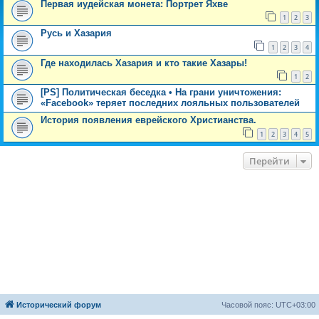
Первая иудейская монета: Портрет Яхве
1
2
3
Русь и Хазария
1
2
3
4
Где находилась Хазария и кто такие Хазары!
1
2
[PS] Политическая беседка • На грани уничтожения:
«Facebook» теряет последних лояльных пользователей
История появления еврейского Христианства.
1
2
3
4
5
Перейти
Исторический форум
Часовой пояс:
UTC+03:00