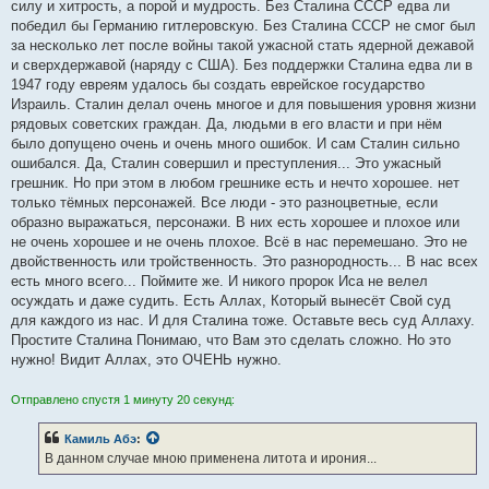
силу и хитрость, а порой и мудрость. Без Сталина СССР едва ли
победил бы Германию гитлеровскую. Без Сталина СССР не смог был
за несколько лет после войны такой ужасной стать ядерной дежавой
и сверхдержавой (наряду с США). Без поддержки Сталина едва ли в
1947 году евреям удалось бы создать еврейское государство
Израиль. Сталин делал очень многое и для повышения уровня жизни
рядовых советских граждан. Да, людьми в его власти и при нём
было допущено очень и очень много ошибок. И сам Сталин сильно
ошибался. Да, Сталин совершил и преступления... Это ужасный
грешник. Но при этом в любом грешнике есть и нечто хорошее. нет
только тёмных персонажей. Все люди - это разноцветные, если
образно выражаться, персонажи. В них есть хорошее и плохое или
не очень хорошее и не очень плохое. Всё в нас перемешано. Это не
двойственность или тройственность. Это разнородность... В нас всех
есть много всего... Поймите же. И никого пророк Иса не велел
осуждать и даже судить. Есть Аллах, Который вынесёт Свой суд
для каждого из нас. И для Сталина тоже. Оставьте весь суд Аллаху.
Простите Сталина Понимаю, что Вам это сделать сложно. Но это
нужно! Видит Аллах, это ОЧЕНЬ нужно.
Отправлено спустя 1 минуту 20 секунд:
Камиль Абэ
:
В данном случае мною применена литота и ирония...