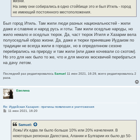
жизни.
На зиму они собирались в одно стойбище это и был Итиль - город
не имеющий постоянного местоположения.
Был город Итиль. Там жили люди разных национальностей - жили
даже и славяне и народ русь и готы. Там жили оседлые народы, но
жило немало и оседлых тюрок. Да, част тюрок Итиля и Хазарии вела
полуоседлый образ жизни. Да, даже и тюрки принявшие Иудаизм по
традиции не всегда жили в городах, но в определнном сезоне
перебирались на природу и там жили (или даже кочевали со скотом).
Но это для них было то же, что и для многих москвичей перебраться
на дачу летом.
Последний раз редактировалось
Samuel
11 июн 2021, 16:29, всего редактировалось 2
раза.
Евелина
Re: Иудейская Хазария - причины появления и уничтожения
С
11 июн 2021, 16:20
о
о
б
Samuel
:
щ
е
Ложь! Их едва ли было больше 10% или 20% начеления. В
н
некоторых регионах Дагестана, Алании и Булгарии их было до 50-
и