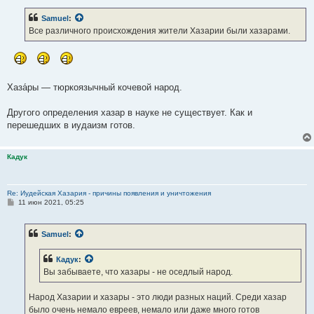
Samuel
:
Все различного происхождения жители Хазарии были хазарами.
Хаза́ры — тюркоязычный кочевой народ.
Другого определения хазар в науке не существует. Как и
перешедших в иудаизм готов.
Кадук
Re: Иудейская Хазария - причины появления и уничтожения
С
11 июн 2021, 05:25
о
о
б
Samuel
:
щ
е
н
Кадук
:
и
е
Вы забываете, что хазары - не оседлый народ.
Народ Хазарии и хазары - это люди разных наций. Среди хазар
было очень немало евреев, немало или даже много готов