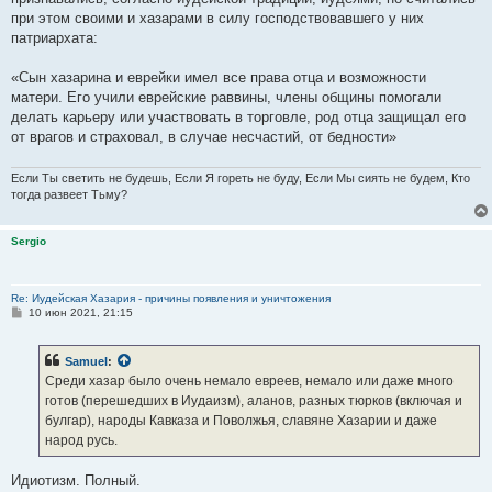
при этом своими и хазарами в силу господствовавшего у них
патриархата:
«Сын хазарина и еврейки имел все права отца и возможности
матери. Его учили еврейские раввины, члены общины помогали
делать карьеру или участвовать в торговле, род отца защищал его
от врагов и страховал, в случае несчастий, от бедности»
Если Ты светить не будешь, Если Я гореть не буду, Если Мы сиять не будем, Кто
тогда развеет Тьму?
Sergio
Re: Иудейская Хазария - причины появления и уничтожения
С
10 июн 2021, 21:15
о
о
б
Samuel
:
щ
е
Среди хазар было очень немало евреев, немало или даже много
н
готов (перешедших в Иудаизм), аланов, разных тюрков (включая и
и
е
булгар), народы Кавказа и Поволжья, славяне Хазарии и даже
народ русь.
Идиотизм. Полный.