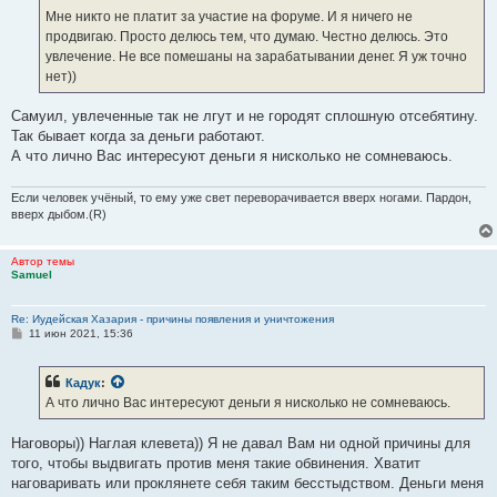
Мне никто не платит за участие на форуме. И я ничего не
продвигаю. Просто делюсь тем, что думаю. Честно делюсь. Это
увлечение. Не все помешаны на зарабатывании денег. Я уж точно
нет))
Самуил, увлеченные так не лгут и не городят сплошную отсебятину.
Так бывает когда за деньги работают.
А что лично Вас интересуют деньги я нисколько не сомневаюсь.
Если человек учёный, то ему уже свет переворачивается вверх ногами. Пардон,
вверх дыбом.(R)
Автор темы
Samuel
Re: Иудейская Хазария - причины появления и уничтожения
С
11 июн 2021, 15:36
о
о
б
Кадук
:
щ
е
А что лично Вас интересуют деньги я нисколько не сомневаюсь.
н
и
е
Наговоры)) Наглая клевета)) Я не давал Вам ни одной причины для
того, чтобы выдвигать против меня такие обвинения. Хватит
наговаривать или проклянете себя таким бесстыдством. Деньги меня