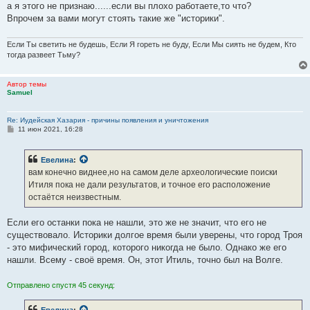
е
а я этого не признаю......если вы плохо работаете,то что?
Впрочем за вами могут стоять такие же "историки".
Если Ты светить не будешь, Если Я гореть не буду, Если Мы сиять не будем, Кто
тогда развеет Тьму?
Автор темы
Samuel
Re: Иудейская Хазария - причины появления и уничтожения
С
11 июн 2021, 16:28
о
о
б
Евелина
:
щ
е
вам конечно виднее,но на самом деле археологические поиски
н
Итиля пока не дали результатов, и точное его расположение
и
е
остаётся неизвестным.
Если его останки пока не нашли, это же не значит, что его не
существовало. Историки долгое время были уверены, что город Троя
- это мифический город, которого никогда не было. Однако же его
нашли. Всему - своё время. Он, этот Итиль, точно был на Волге.
Отправлено спустя 45 секунд:
Евелина
: