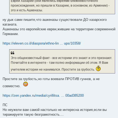
Евреи Хазарии (они являлись евреями ближневосточного
происхождения, но пришли в Хазарию, в основном, из Армении) -
это и есть Ашкеназы.
ну дык сами пишите,что ашкеназы существовали ДО хазарского
каганата.
Ашкеназы это европейские евреи,жившие на территории современной
Германии.
https://eleven.co.il/diaspora/ethno-lin ... ups/10358/
Это общеизвестный факт - все историки это знают и это признают.
Почитайте в интернете - там полно информации об этом. Я Вам
учителем истории не нанимался. Простите за грубость.
Простите за грубость,но готы воевали ПРОТИВ гуннов, а не
совместно.
https://zen.yandex.ru/media/cyrillitsa. ... 00ad385200
ПС
Но неужели вам самой настолько не интересна история,если вы
тиражируете такую безграмотность....