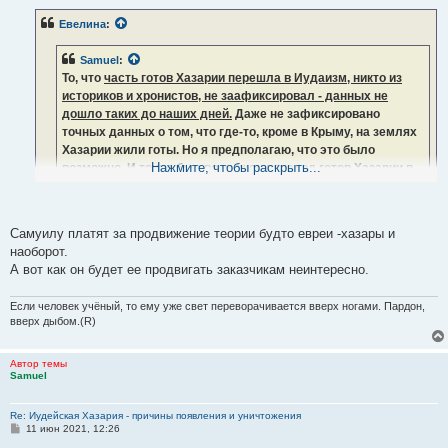
о
б
Евелина
:
щ
е
н
Samuel
:
и
е
То, что
часть готов Хазарии перешла в Иудаизм, никто из
историков и хронистов, не заафиксировал - данных не
дошло таких до наших дней.
Даже не зафиксировано
точных данных о том, что где-то, кроме в Крыму, на землях
Хазарии жили готы. Но я предполагаю, что это было
Нажмите, чтобы раскрыть...
возможно. И точно был возможен переход готов Хазарии в
Иудаизм, так как речь идёт об Иудейском государстве.
НО: зафиксирован переход хазаров в Ислам.
Самуилу платят за продвижение теории будто евреи -хазары и
наоборот.
Принятие ислама
подтверждает Ибн Мисхавейх и др., что, хазары,
А вот как он будет ее продвигать заказчикам неинтересно.
их царь, знатные и богатые, приняли Ислам, за что хорезмийцы
выгнали «тюрок» (гузов)
Если человек учёный, то ему уже свет переворачивается вверх ногами. Пардон,
вверх дыбом.(R)
http://www.vostlit.info/Texts/rus13/Ibn ... etext1.htm
Автор темы
Samuel
Евреи Хазарии (они являлись евреями ближневосточного
происхождения, но пришли в Хазарию, в основном, из
Re: Иудейская Хазария - причины появления и уничтожения
Армении) - это и есть Ашкеназы.
С
11 июн 2021, 12:26
о