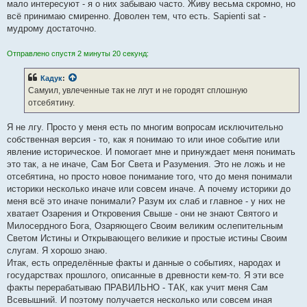
мало интересуют - я о них забываю часто. Живу весьма скромно, но
всё принимаю смиренно. Доволен тем, что есть. Sapienti sat -
мудрому достаточно.
Отправлено спустя 2 минуты 20 секунд:
Кадук
:
Самуил, увлеченные так не лгут и не городят сплошную
отсебятину.
Я не лгу. Просто у меня есть по многим вопросам исключительно
собственная версия - то, как я понимаю то или иное событие или
явление историческое. И помогает мне и принуждает меня понимать
это так, а не иначе, Сам Бог Света и Разумения. Это не ложь и не
отсебятина, но просто новое понимание того, что до меня понимали
историки несколько иначе или совсем иначе. А почему историки до
меня всё это иначе понимали? Разум их слаб и главное - у них не
хватает Озарения и Откровения Свыше - они не знают Святого и
Милосердного Бога, Озаряющего Своим великим ослепительным
Светом Истины и Открывающего великие и простые истины Своим
слугам. Я хорошо знаю.
Итак, есть определённые факты и данные о событиях, народах и
государствах прошлого, описанные в древности кем-то. Я эти все
факты перерабатываю ПРАВИЛЬНО - ТАК, как учит меня Сам
Всевышний. И поэтому получается несколько или совсем иная