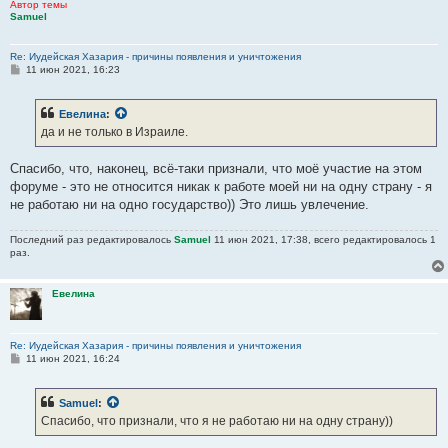
Автор темы
Samuel
Re: Иудейская Хазария - причины появления и уничтожения
С
11 июн 2021, 16:23
о
о
б
Евелина
:
щ
е
да и не только в Израиле.
н
и
е
Спасибо, что, наконец, всё-таки признали, что моё участие на этом
форуме - это не относится никак к работе моей ни на одну страну - я
не работаю ни на одно государство)) Это лишь увлечение.
Последний раз редактировалось
Samuel
11 июн 2021, 17:38, всего редактировалось 1
раз.
Евелина
Re: Иудейская Хазария - причины появления и уничтожения
С
11 июн 2021, 16:24
о
о
б
Samuel
:
щ
е
Спасибо, что признали, что я не работаю ни на одну страну))
н
и