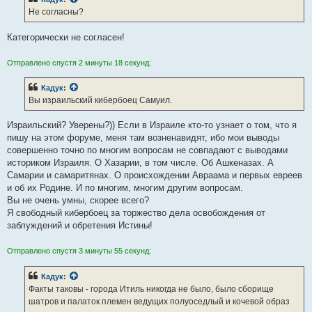
Не согласны?
Категорически не согласен!
Отправлено спустя 2 минуты 18 секунд:
Кадук
:
Вы израильский кибербоец Самуил.
Израильский? Уверены?)) Если в Израиле кто-то узнает о том, что я
пишу на этом форуме, меня там возненавидят, ибо мои выводы
совершенно точно по многим вопросам не совпадают с выводами
историком Израиля. О Хазарии, в том числе. Об Ашкеназах. А
Самарии и самаритянах. О происхождении Авраама и первых евреев
и об их Родине. И по многим, многим другим вопросам.
Вы не очень умны, скорее всего?
Я свободный кибербоец за торжество дела освобождения от
заблуждений и обретения Истины!
Отправлено спустя 3 минуты 55 секунд:
Кадук
:
Факты таковы - города Итиль никогда не было, было сборище
шатров и палаток племен ведущих полуоседлый и кочевой образ