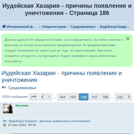
Иудейская Хазария - причины появления и
уничтожения - Страница 186
Исторический форум
Общая история
Средневековье
Иудейская Хазария - причины появления и уничтожения
Дорогие друзья! Это форум об истории, а не о форумчанах. За любое хамство и
переходы на личности мы выносим предупреждения. За предупреждениями
следуют блокировки (от одного дня до года, по нарастающей). Нам очень
неприятно это делать, но приходится. Будьте терпимее к своим оппонентам,
пожалуйста
Иудейская Хазария - причины появления и
уничтожения
⇐
Средневековье
Страница
186
из
242
1
184
185
186
187
188
242
Пред.
6034 сообщения
…
…
Евелина
Re: Иудейская Хазария - причины появления и уничтожения
С
10 июн 2021, 20:40
о
о