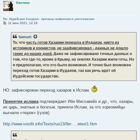
А симиты - африканские племена.
Евелина
Нет. Были и есть разные семитские племена и народы.
Re: Иудейская Хазария - причины появления и уничтожения
С
11 июн 2021, 12:18
Отправлено спустя 2 минуты 43 секунды:
о
о
б
Кадук
:
Samuel
:
щ
Исходя из Вашей теории африканоиды ассимилировавшись с
е
То, что
часть готов Хазарии перешла в Иудаизм, никто из
н
монголоидами породили ашкеназов.
историков и хронистов, не заафиксировал - данных не дошло
и
Так что ли по Вашему получается?
е
таких до наших дней.
Даже не зафиксировано точных данных о
том, что где-то, кроме в Крыму, на землях Хазарии жили готы. Но
Нет, не так. Вы ошибочно поняли всё. Евреи Хазарии (они являлись
я предполагаю, что это было возможно. И точно был возможен
евреями ближневосточного происхождения, но пришли в Хазарию,
переход готов Хазарии в Иудаизм, так как речь идёт об
в основном, из Армении) - это и есть Ашкеназы. И они частично
Иудейском государстве.
ассимилировали готов, принявших Иудаизм, а готы частично
ассимиловали евреев. Так и возник народ Ашкеназы.
НО: зафиксирован переход хазаров в Ислам.
Принятие ислама
подтверждает Ибн Мисхавейх и др., что, хазары,
их царь, знатные и богатые, приняли Ислам, за что хорезмийцы
выгнали «тюрок» (гузов)
http://www.vostlit.info/Texts/rus13/Ibn ... etext1.htm