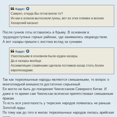
о
о
б
Кадук
:
щ
е
Самуил, откуда Вы готов взяли то?
н
Их как и аланов вытеснили гунны, вот их этих племен и возник
и
е
Хазарский каганат.
После гуннов готы оставались в Крыму. В основном в
труднодоступных горных районах, где занимались овцеводством.
А вот хазары пришли с востока вслед за гуннами.
Кадук
:
Узкоглазыми в основном были иудеи-хазары.
Да и хазары вообще.
Ассимиляция славянами сделала потомков хазар стать более
европеоидами.
Так как тюркоязычные народы являются смешанными, то вопрос о
монголоидной внешности достаточно серьезный.
Ее могло не быть до покорения Чингисханом Северного Китая. И
даже в то время сам Чингисхан всячески препятствовал смешанным
бракам.
То есть вся узкоглазость у тюркских народов появилась не раньше
Золотой орды.
По тому как до того в жилах тюркоязычных народов лилась арийская