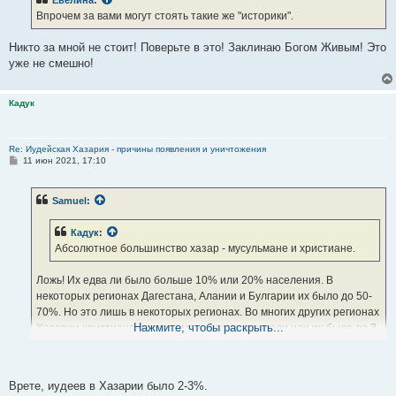
Впрочем за вами могут стоять такие же "историки".
Никто за мной не стоит! Поверьте в это! Заклинаю Богом Живым! Это
уже не смешно!
Кадук
Re: Иудейская Хазария - причины появления и уничтожения
С
11 июн 2021, 17:10
о
о
б
Samuel
:
щ
е
н
Кадук
:
и
е
Абсолютное большинство хазар - мусульмане и христиане.
Ложь! Их едва ли было больше 10% или 20% населения. В
некоторых регионах Дагестана, Алании и Булгарии их было до 50-
70%. Но это лишь в некоторых регионах. Во многих других регионах
Нажмите, чтобы раскрыть...
Хазарии христиане и мусульмане отстутствовали или их было до 3-
5% населения.
Отправлено спустя 48 секунд:
Врете, иудеев в Хазарии было 2-3%.