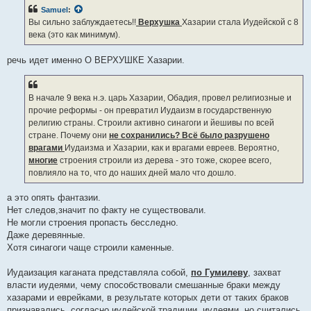
б
Samuel
:
щ
е
Вы сильно заблуждаетесь!!
Верхушка
Хазарии стала Иудейской с 8
н
века (это как минимум).
и
е
речь идет именно О ВЕРХУШКЕ Хазарии.
В начале 9 века н.э. царь Хазарии, Обадия, провел религиозные и
прочие реформы - он превратил Иудаизм в государственную
религию страны. Строили активно синагоги и йешивы по всей
стране. Почему они
не сохранились? Всё было разрушено
врагами
Иудаизма и Хазарии, как и врагами евреев. Вероятно,
многие
строения строили из дерева - это тоже, скорее всего,
повлияло на то, что до наших дней мало что дошло.
а это опять фантазии.
Нет следов,значит по факту не существовали.
Не могли строения пропасть бесследно.
Даже деревянные.
Хотя синагоги чаще строили каменные.
Иудаизация каганата представляла собой,
по Гумилеву
, захват
власти иудеями, чему способствовали смешанные браки между
хазарами и еврейками, в результате которых дети от таких браков
признавались, согласно иудейской традиции, иудеями, но считались