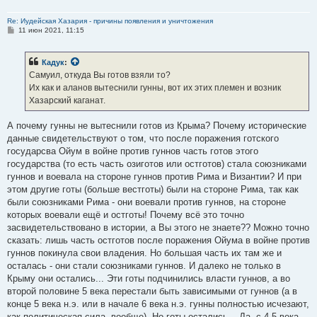
Re: Иудейская Хазария - причины появления и уничтожения
С
11 июн 2021, 11:15
о
о
б
Кадук
:
щ
е
Самуил, откуда Вы готов взяли то?
н
Их как и аланов вытеснили гунны, вот их этих племен и возник
и
е
Хазарский каганат.
А почему гунны не вытеснили готов из Крыма? Почему исторические
данные свидетельствуют о том, что после поражения готского
государсва Ойум в войне против гуннов часть готов этого
государства (то есть часть озиготов или остготов) стала союзниками
гуннов и воевала на стороне гуннов против Рима и Византии? И при
этом другие готы (больше вестготы) были на стороне Рима, так как
были союзниками Рима - они воевали против гуннов, на стороне
которых воевали ещё и остготы! Почему всё это точно
засвидетельствовано в истории, а Вы этого не знаете?? Можно точно
сказать: лишь часть остготов после поражения Ойума в войне против
гуннов покинула свои владения. Но большая часть их там же и
осталась - они стали союзниками гуннов. И далеко не только в
Крыму они остались... Эти готы подчинились власти гуннов, а во
второй половине 5 века перестали быть зависимыми от гуннов (а в
конце 5 века н.э. или в начале 6 века н.э. гунны полностью исчезают,
как политическая сила, вообще). Но готы остались... Да, с 4-5 века