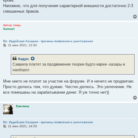
кровь.
Напомню, что для получения характерной внешности достаточно 2-3
смешанных браков.
Автор темы
Samuel
Re: Иудейская Хазария - причины появления и уничтожения
С
11 июн 2021, 12:42
о
о
б
Кадук
:
щ
е
Самуилу платят за продвижение теории будто евреи -хазары и
н
наоборот.
и
е
Мне никто не платит за участие на форуме. И я ничего не продвигаю.
Просто делюсь тем, что думаю. Честно делюсь. Это увлечение. Не
все помешаны на зарабатывании денег. Я уж точно нет))
Евелина
Re: Иудейская Хазария - причины появления и уничтожения
С
11 июн 2021, 14:53
о
о
б