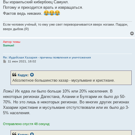
Вы израильский кибербоец Самуил.
Потому и приходится врать и извращаться.
Фактов ведь никаких.
Если человек учёный, то ему уже свет переворачивается вверх ногами. Пардон,
вверх дыбом.(R)
Автор темы
Samuel
Re: Иудейская Хазария - причины появления и уничтожения
С
11 июн 2021, 16:02
о
о
б
Кадук
:
щ
е
Абсолютное большинство хазар - мусульмане и христиане.
н
и
е
Ложь! Их едва ли было больше 10% или 20% населения. В
некоторых регионах Дагестана, Алании и Булгарии их было до 50-
70%. Но это лишь в некоторых регионах. Во многих других регионах
Хазарии христиане и мусульмане отстутствовали или их было до 3-
5% населения.
Отправлено спустя 48 секунд:
Кадук
: