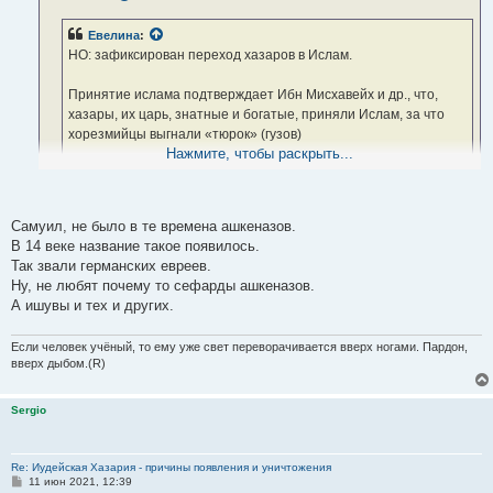
Евелина
:
НО: зафиксирован переход хазаров в Ислам.
Принятие ислама подтверждает Ибн Мисхавейх и др., что,
хазары, их царь, знатные и богатые, приняли Ислам, за что
хорезмийцы выгнали «тюрок» (гузов)
Нажмите, чтобы раскрыть...
http://www.vostlit.info/Texts/rus13/Ibn
... etext1.htm
Лишь часть элиты хазарского народа (и то, речь именно об элите
Самуил, не было в те времена ашкеназов.
тюрков Хазарии) во главе с иудейским цврем вынуждена была
В 14 веке название такое появилось.
перейти в Ислам, чтобы спасти свою страну от набегов тюрков.
Так звали германских евреев.
Неизвестно точно, был ли это искренний переход в Ислам или для
Ну, не любят почему то сефарды ашкеназов.
виду, неизвестно. Эти люди находились, в основном, в Итиле. а
А ишувы и тех и других.
сама Хазария - это очень большая страна - в ней в разных частях
страны жили разные народы и люди, как и разные евреи и Иудеи!!
Если человек учёный, то ему уже свет переворачивается вверх ногами. Пардон,
Ашкеназы отказались переходить в Ислам!
вверх дыбом.(R)
Sergio
Re: Иудейская Хазария - причины появления и уничтожения
С
11 июн 2021, 12:39