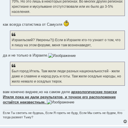
е
70%. Но это лишь в некоторых регионах. Во многих других регионах
христиане и мусульмане отстутствовали или их было до 3-5%
населения.
как всегда статистика от Самуэля
Израильский? Уверены?)) Если в Израиле кто-то узнает о том, что
я пишу на этом форуме, меня там возненавидят,
да и не только в Израиле.
Был город Итиль. Там жили люди разных национальностей - жили
даже и славяне и народ русь и готы. Там жили оседлые народы, но
жило немало и оседлых тюрок.
вам конечно виднее,но на самом деле
археологические поиски
Итиля пока не дали результатов, и точное его расположение
остаётся неизвестным.
Если Ты светить не будешь, Если Я гореть не буду, Если Мы сиять не будем, Кто
тогда развеет Тьму?