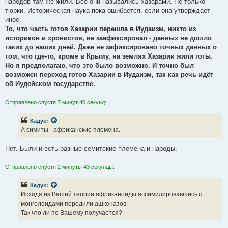
народов там же жили. Все они назывались хазарами. Не только
тюрки. Историческая наука пока ошибается, если она утверждает
иное.
То, что часть готов Хазарии перешла в Иудаизм, никто из
историков и хронистов, не заафиксировал - данных не дошло
таких до наших дней. Даже не зафиксировано точных данных о
том, что где-то, кроме в Крыму, на землях Хазарии жили готы.
Но я предполагаю, что это было возможно. И точно был
возможен переход готов Хазарии в Иудаизм, так как речь идёт
об Иудейском государстве.
Отправлено спустя 7 минут 40 секунд:
Кадук
:
А симиты - африканские племена.
Нет. Были и есть разные семитские племена и народы.
Отправлено спустя 2 минуты 43 секунды:
Кадук
:
Исходя из Вашей теории африканоиды ассимилировавшись с
монголоидами породили ашкеназов.
Так что ли по Вашему получается?