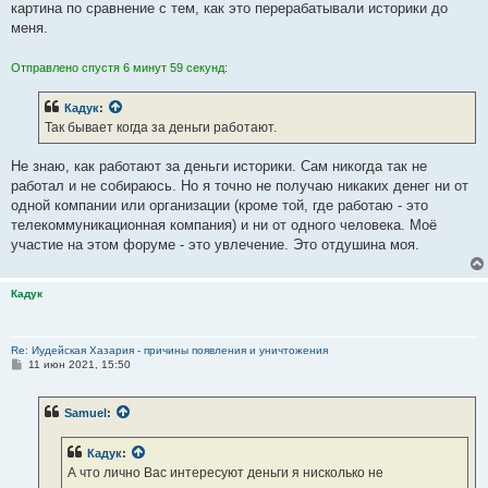
картина по сравнение с тем, как это перерабатывали историки до
меня.
Отправлено спустя 6 минут 59 секунд:
Кадук
:
Так бывает когда за деньги работают.
Не знаю, как работают за деньги историки. Сам никогда так не
работал и не собираюсь. Но я точно не получаю никаких денег ни от
одной компании или организации (кроме той, где работаю - это
телекоммуникационная компания) и ни от одного человека. Моё
участие на этом форуме - это увлечение. Это отдушина моя.
Кадук
Re: Иудейская Хазария - причины появления и уничтожения
С
11 июн 2021, 15:50
о
о
б
Samuel
:
щ
е
н
Кадук
:
и
е
А что лично Вас интересуют деньги я нисколько не