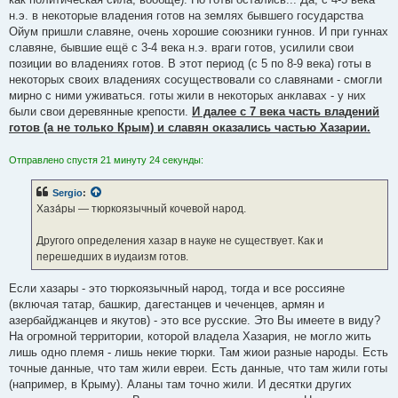
н.э. в некоторые владения готов на землях бывшего государства
Ойум пришли славяне, очень хорошие союзники гуннов. И при гуннах
славяне, бывшие ещё с 3-4 века н.э. враги готов, усилили свои
позиции во владениях готов. В этот период (с 5 по 8-9 века) готы в
некоторых своих владениях сосуществовали со славянами - смогли
мирно с ними уживаться. готы жили в некоторых анклавах - у них
были свои деревянные крепости.
И далее с 7 века часть владений
готов (а не только Крым) и славян оказались частью Хазарии.
Отправлено спустя 21 минуту 24 секунды:
Sergio
:
Хаза́ры — тюркоязычный кочевой народ.
Другого определения хазар в науке не существует. Как и
перешедших в иудаизм готов.
Если хазары - это тюркоязычный народ, тогда и все россияне
(включая татар, башкир, дагестанцев и чеченцев, армян и
азербайджанцев и якутов) - это все русские. Это Вы имеете в виду?
На огромной территории, которой владела Хазария, не могло жить
лишь одно племя - лишь некие тюрки. Там жиои разные народы. Есть
точные данные, что там жили евреи. Есть данные, что там жили готы
(например, в Крыму). Аланы там точно жили. И десятки других