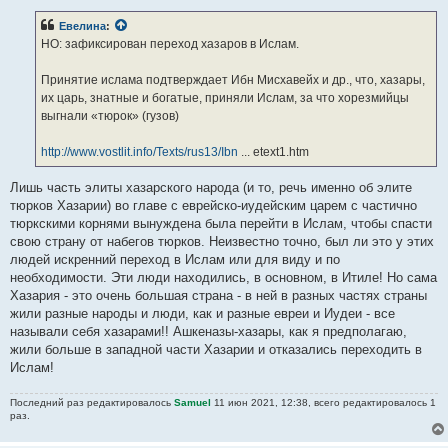
о
ну дык сами пишите,что ашкеназы существовали ДО хазарского
б
Евелина
:
щ
каганата.
е
НО: зафиксирован переход хазаров в Ислам.
Ашкеназы это европейские евреи,жившие на территории
н
и
современной Германии.
е
Принятие ислама подтверждает Ибн Мисхавейх и др., что, хазары,
их царь, знатные и богатые, приняли Ислам, за что хорезмийцы
https://eleven.co.il/diaspora/ethno-lin ... ups/10358/
выгнали «тюрок» (гузов)
http://www.vostlit.info/Texts/rus13/Ibn
... etext1.htm
Это общеизвестный факт - все историки это знают и это
признают. Почитайте в интернете - там полно информации об
Лишь часть элиты хазарского народа (и то, речь именно об элите
этом. Я Вам учителем истории не нанимался. Простите за
тюрков Хазарии) во главе с еврейско-иудейским царем с частично
тюркскими корнями вынуждена была перейти в Ислам, чтобы спасти
грубость.
свою страну от набегов тюрков. Неизвестно точно, был ли это у этих
людей искренний переход в Ислам или для виду и по
Простите за грубость,но готы воевали ПРОТИВ гуннов, а не
необходимости. Эти люди находились, в основном, в Итиле! Но сама
совместно.
Хазария - это очень большая страна - в ней в разных частях страны
жили разные народы и люди, как и разные евреи и Иудеи - все
https://zen.yandex.ru/media/cyrillitsa. ... 00ad385200
называли себя хазарами!! Ашкеназы-хазары, как я предполагаю,
жили больше в западной части Хазарии и отказались переходить в
ПС
Ислам!
Но неужели вам самой настолько не интересна история,если вы
тиражируете такую безграмотность....
Последний раз редактировалось
Samuel
11 июн 2021, 12:38, всего редактировалось 1
раз.