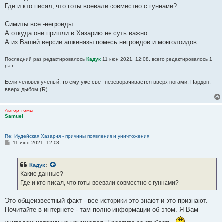
Византии? И при этом другие готы (больше вестготы) были на
Где и кто писал, что готы воевали совместно с гуннами?
стороне Рима, так как были союзниками Рима - они воевали против
гуннов, на стороне которых воевали ещё и остготы! Почему всё это
Симиты все -негроиды.
точно засвидетельствовано в истории, а Вы этого не знаете??
А откуда они пришли в Хазарию не суть важно.
Можно точно сказать: лишь часть остготов после поражения Ойума
А из Вашей версии ашкеназы помесь негроидов и монголоидов.
в войне против гуннов покинула свои владения. Но большая часть
их там же и осталась - они стали союзниками гуннов. И далеко не
Последний раз редактировалось
Кадук
11 июн 2021, 12:08, всего редактировалось 1
только в Крыму они остались... Эти готы подчинились власти
раз.
гуннов, а во второй половине 5 века перестали быть зависимыми от
гуннов (а в конце 5 века н.э. или в начале 6 века н.э. гунны
Если человек учёный, то ему уже свет переворачивается вверх ногами. Пардон,
вверх дыбом.(R)
полностью исчезают, как политическая сила, вообще). Но готы
остались... Да, с 4-5 века н.э. в некоторые владения готов на землях
бывшего государства Ойум пришли славяне, очень хорошие
Автор темы
союзники гуннов. И при гуннах славяне, бывшие ещё с 3-4 века н.э.
Samuel
враги готов, усилили свои позиции во владениях готов. В этот
период (с 5 по 8-9 века) готы в некоторых своих владениях
Re: Иудейская Хазария - причины появления и уничтожения
С
11 июн 2021, 12:08
сосуществовали со славянами - смогли мирно с ними уживаться.
о
готы жили в некоторых анклавах - у них были свои деревянные
о
б
крепости.
И далее с 7 века часть владений готов (а не только
Кадук
:
щ
Крым) и славян оказались частью Хазарии.
е
Какие данные?
н
Где и кто писал, что готы воевали совместно с гуннами?
и
Отправлено спустя 21 минуту 24 секунды:
е
Это общеизвестный факт - все историки это знают и это признают.
Sergio
:
Почитайте в интернете - там полно информации об этом. Я Вам
Хаза́ры — тюркоязычный кочевой народ.