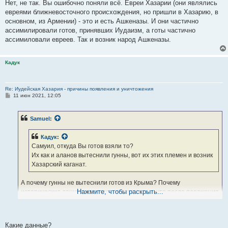
Нет, не так. Вы ошибочно поняли всё. Евреи Хазарии (они являлись
евреями ближневосточного происхождения, но пришли в Хазарию, в
основном, из Армении) - это и есть Ашкеназы. И они частично
ассимилировали готов, принявших Иудаизм, а готы частично
ассимиловали евреев. Так и возник народ Ашкеназы.
Кадук
Re: Иудейская Хазария - причины появления и уничтожения
С
11 июн 2021, 12:05
о
о
б
Samuel
:
щ
е
н
Кадук
:
и
е
Самуил, откуда Вы готов взяли то?
Их как и аланов вытеснили гунны, вот их этих племен и возник
Хазарский каганат.
А почему гунны не вытеснили готов из Крыма? Почему
Нажмите, чтобы раскрыть...
исторические данные свидетельствуют о том, что после поражения
готского государсва Ойум в войне против гуннов часть готов этого
государства (то есть часть озиготов или остготов) стала
союзниками гуннов и воевала на стороне гуннов против Рима и
Какие данные?