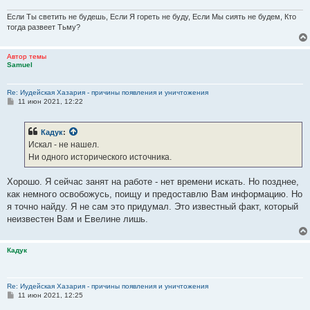
Если Ты светить не будешь, Если Я гореть не буду, Если Мы сиять не будем, Кто
тогда развеет Тьму?
Автор темы
Samuel
Re: Иудейская Хазария - причины появления и уничтожения
С
11 июн 2021, 12:22
о
о
б
Кадук
:
щ
е
Искал - не нашел.
н
Ни одного исторического источника.
и
е
Хорошо. Я сейчас занят на работе - нет времени искать. Но позднее,
как немного освобожусь, поищу и предоставлю Вам информацию. Но
я точно найду. Я не сам это придумал. Это известный факт, который
неизвестен Вам и Евелине лишь.
Кадук
Re: Иудейская Хазария - причины появления и уничтожения
С
11 июн 2021, 12:25
о