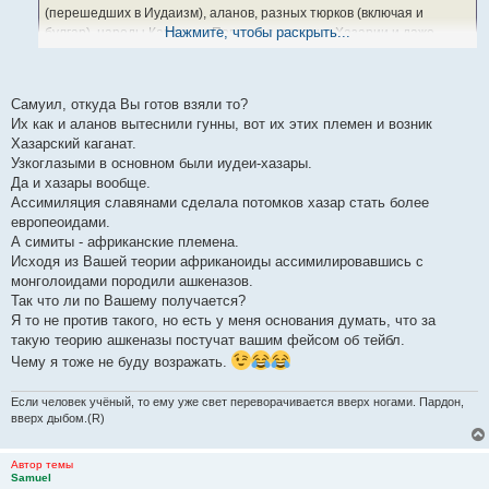
(перешедших в Иудаизм), аланов, разных тюрков (включая и
Нажмите, чтобы раскрыть...
булгар), народы Кавказа и Поволжья, славяне Хазарии и даже
народ русь. Все различного происхождения жители Хазарии были
хазарами. И да, тюрки Хазарии вели кочевой и полукочевой образ
жизни.
Самуил, откуда Вы готов взяли то?
Вы очень заблуждаетесь!
Их как и аланов вытеснили гунны, вот их этих племен и возник
Хазарский каганат.
Узкоглазыми в основном были иудеи-хазары.
Да и хазары вообще.
Ассимиляция славянами сделала потомков хазар стать более
европеоидами.
А симиты - африканские племена.
Исходя из Вашей теории африканоиды ассимилировавшись с
монголоидами породили ашкеназов.
Так что ли по Вашему получается?
Я то не против такого, но есть у меня основания думать, что за
такую теорию ашкеназы постучат вашим фейсом об тейбл.
Чему я тоже не буду возражать.
Если человек учёный, то ему уже свет переворачивается вверх ногами. Пардон,
вверх дыбом.(R)
Автор темы
Samuel