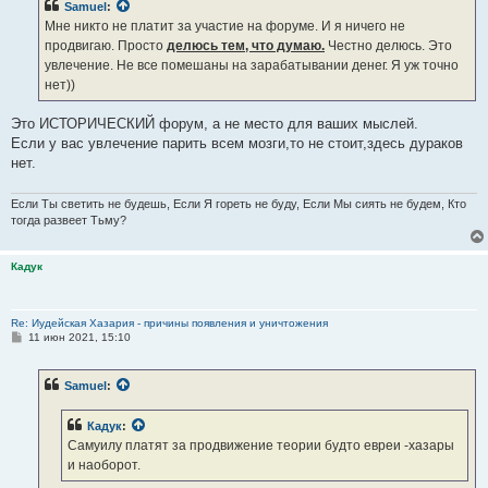
Samuel
:
щ
е
Мне никто не платит за участие на форуме. И я ничего не
н
продвигаю. Просто
делюсь тем, что думаю.
Честно делюсь. Это
и
е
увлечение. Не все помешаны на зарабатывании денег. Я уж точно
нет))
Это ИСТОРИЧЕСКИЙ форум, а не место для ваших мыслей.
Если у вас увлечение парить всем мозги,то не стоит,здесь дураков
нет.
Если Ты светить не будешь, Если Я гореть не буду, Если Мы сиять не будем, Кто
тогда развеет Тьму?
Кадук
Re: Иудейская Хазария - причины появления и уничтожения
С
11 июн 2021, 15:10
о
о
б
Samuel
:
щ
е
н
Кадук
:
и
е
Самуилу платят за продвижение теории будто евреи -хазары
и наоборот.