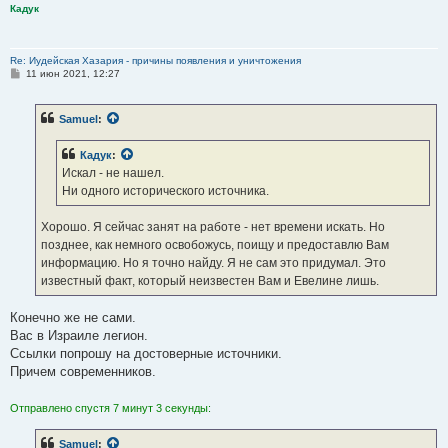
Кадук
Re: Иудейская Хазария - причины появления и уничтожения
С
11 июн 2021, 12:27
о
о
б
Samuel
:
щ
е
н
Кадук
:
и
е
Искал - не нашел.
Ни одного исторического источника.
Хорошо. Я сейчас занят на работе - нет времени искать. Но
позднее, как немного освобожусь, поищу и предоставлю Вам
информацию. Но я точно найду. Я не сам это придумал. Это
известный факт, который неизвестен Вам и Евелине лишь.
Конечно же не сами.
Вас в Израиле легион.
Ссылки попрошу на достоверные источники.
Причем современников.
Отправлено спустя 7 минут 3 секунды:
Samuel
: