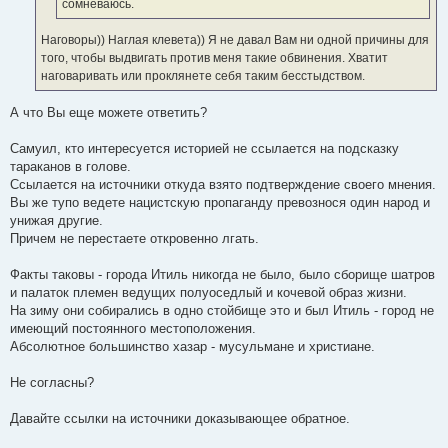
сомневаюсь.
Наговоры)) Наглая клевета)) Я не давал Вам ни одной причины для
того, чтобы выдвигать против меня такие обвинения. Хватит
наговаривать или проклянете себя таким бесстыдством.
А что Вы еще можете ответить?
Самуил, кто интересуется историей не ссылается на подсказку
тараканов в голове.
Ссылается на источники откуда взято подтверждение своего мнения.
Вы же тупо ведете нацистскую пропаганду превознося один народ и
унижая другие.
Причем не перестаете откровенно лгать.
Факты таковы - города Итиль никогда не было, было сборище шатров
и палаток племен ведущих полуоседлый и кочевой образ жизни.
На зиму они собирались в одно стойбище это и был Итиль - город не
имеющий постоянного местоположения.
Абсолютное большинство хазар - мусульмане и христиане.
Не согласны?
Давайте ссылки на источники доказывающее обратное.