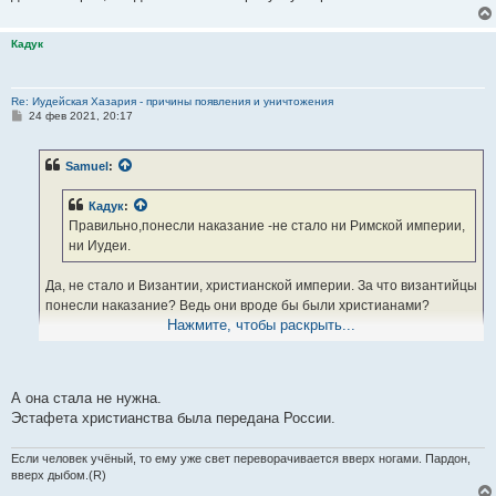
Кадук
Re: Иудейская Хазария - причины появления и уничтожения
С
24 фев 2021, 20:17
о
о
б
Samuel
:
щ
е
н
Кадук
:
и
е
Правильно,понесли наказание -не стало ни Римской империи,
ни Иудеи.
Да, не стало и Византии, христианской империи. За что византийцы
понесли наказание? Ведь они вроде бы были христианами?
Нажмите, чтобы раскрыть...
Отправлено спустя 45 секунд:
Кадук
:
А она стала не нужна.
Да оставайтесь при своем мнении,я не против
Эстафета христианства была передана России.
Ну спасибо, что хоть разрешили. Без Вашего разрешения я не
Если человек учёный, то ему уже свет переворачивается вверх ногами. Пардон,
обошелся бы никак
вверх дыбом.(R)