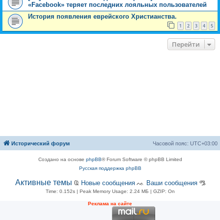
«Facebook» теряет последних лояльных пользователей
История появления еврейского Христианства.
1
2
3
4
5
Перейти
Исторический форум
Часовой пояс:
UTC+03:00
Создано на основе
phpBB
® Forum Software © phpBB Limited
Русская поддержка phpBB
Активные темы
Ҩ
Новые сообщения
ᨕ
Ваши сообщения
ᎂ
Time: 0.152s
| Peak Memory Usage: 2.24 МБ | GZIP: On
Рeклама на сaйте