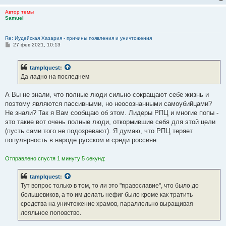
Автор темы
Samuel
Re: Иудейская Хазария - причины появления и уничтожения
С
27 фев 2021, 10:13
о
о
б
tamplquest
:
щ
е
Да ладно на последнем
н
и
е
А Вы не знали, что полные люди сильно сокращают себе жизнь и
поэтому являются пассивными, но неосознанными самоубийцами?
Не знали? Так я Вам сообщаю об этом. Лидеры РПЦ и многие попы -
это такие вот очень полные люди, откормившие себя для этой цели
(пусть сами того не подозревают). Я думаю, что РПЦ теряет
популярность в народе русском и среди россиян.
Отправлено спустя 1 минуту 5 секунд:
tamplquest
:
Тут вопрос только в том, то ли это "православие", что было до
большевиков, а то им делать нефиг было кроме как тратить
средства на уничтожение храмов, параллельно выращивая
лояльное поповство.