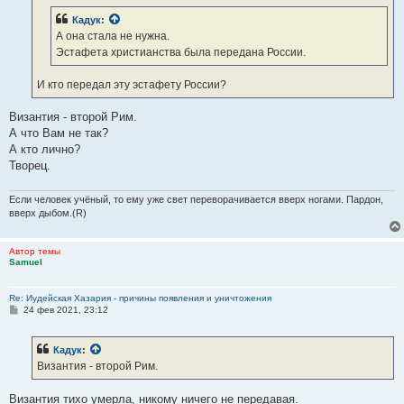
н
Кадук
:
и
е
А она стала не нужна.
Эстафета христианства была передана России.
И кто передал эту эстафету России?
Византия - второй Рим.
А что Вам не так?
А кто лично?
Творец.
Если человек учёный, то ему уже свет переворачивается вверх ногами. Пардон,
вверх дыбом.(R)
Автор темы
Samuel
Re: Иудейская Хазария - причины появления и уничтожения
С
24 фев 2021, 23:12
о
о
б
Кадук
:
щ
е
Византия - второй Рим.
н
и
е
Византия тихо умерла, никому ничего не передавая.