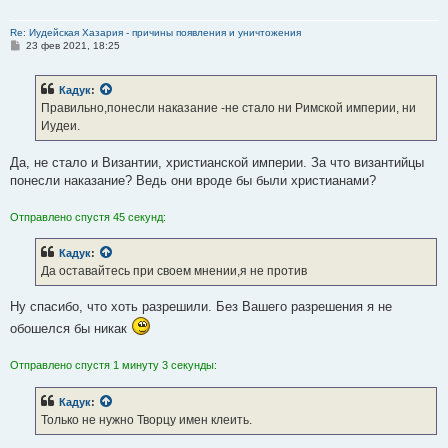
свои жизни.
Re: Иудейская Хазария - причины появления и уничтожения
С
23 фев 2021, 18:25
Отправлено спустя 1 минуту 6 секунд:
о
о
б
Кадук
:
Кадук
:
щ
е
Большинство евреев не вняли.
Правильно,понесли наказание -не стало ни Римской империи, ни
н
Иудеи.
и
е
Не было предусмотрено такого даже, чтобы все вняли. Среди
Да, не стало и Византии, христианской империи. За что византийцы
семитов и неевреев большая часть населения - это духовные
понесли наказание? Ведь они вроде бы были христианами?
слепцы. Их участь - страдания. И так будет и должно быть до тех
пор, пока они не раскаются во грехах.
Отправлено спустя 45 секунд:
Отправлено спустя 33 секунды:
Кадук
:
Да оставайтесь при своем мнении,я не против
Кадук
:
Вы глубоко ошибаетесь Самуил
Ну спасибо, что хоть разрешили. Без Вашего разрешения я не
Напротив, как видно, это именно Вы не понимаете ничего.
обошелся бы никак
Отправлено спустя 1 минуту 3 секунды:
Кадук
:
Только не нужно Творцу имен клеить.