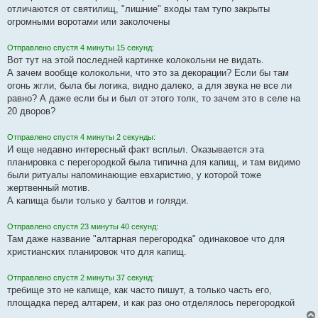
отличаются от святилищ, "лишние" входы там тупо закрыты
огромными воротами или заколочены
Отправлено спустя 4 минуты 15 секунд:
Вот тут на этой последней картинке колокольни не видать.
А зачем вообще колокольни, что это за декорации? Если бы там
огонь жгли, была бы логика, видно далеко, а для звука не все ли
равно? А даже если бы и был от этого толк, то зачем это в селе на
20 дворов?
Отправлено спустя 4 минуты 2 секунды:
И еще недавно интересный факт всплыл. Оказывается эта
планировка с перегородкой была типична для капищ, и там видимо
были ритуалы напоминающие евхаристию, у которой тоже
жертвенный мотив.
А капища были только у балтов и голяди.
Отправлено спустя 23 минуты 40 секунд:
Там даже название "алтарная перегородка" одинаковое что для
христианских планировок что для капищ.
Отправлено спустя 2 минуты 37 секунд:
требище это не капище, как часто пишут, а только часть его,
площадка перед алтарем, и как раз оно отделялось перегородкой