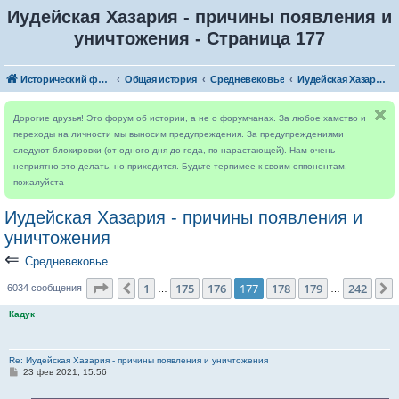
Иудейская Хазария - причины появления и
уничтожения - Страница 177
Исторический форум
Общая история
Средневековье
Иудейская Хазария - причины появления и уничтожения
Дорогие друзья! Это форум об истории, а не о форумчанах. За любое хамство и
переходы на личности мы выносим предупреждения. За предупреждениями
следуют блокировки (от одного дня до года, по нарастающей). Нам очень
неприятно это делать, но приходится. Будьте терпимее к своим оппонентам,
пожалуйста
Иудейская Хазария - причины появления и
уничтожения
⇐
Средневековье
Страница
177
из
242
1
175
176
177
178
179
242
Пред.
6034 сообщения
…
…
Кадук
Re: Иудейская Хазария - причины появления и уничтожения
С
23 фев 2021, 15:56
о
о