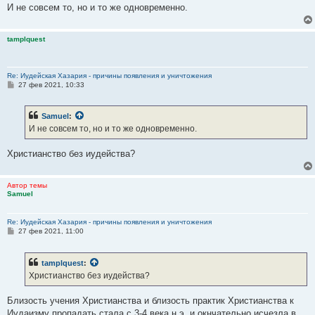
И не совсем то, но и то же одновременно.
tamplquest
Re: Иудейская Хазария - причины появления и уничтожения
С
27 фев 2021, 10:33
о
о
б
Samuel
:
щ
е
И не совсем то, но и то же одновременно.
н
и
е
Христианство без иудейства?
Автор темы
Samuel
Re: Иудейская Хазария - причины появления и уничтожения
С
27 фев 2021, 11:00
о
о
б
tamplquest
:
щ
е
Христианство без иудейства?
н
и
е
Близость учения Христианства и близость практик Христианства к
Иудаизму пропадать стала с 3-4 века н.э. и окнчательно исчезла в