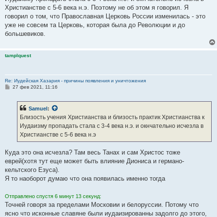
Христианстве с 5-6 века н.э. Поэтому не об этом я говорил. Я
говорил о том, что Православная Церковь России изменилась - это
уже не совсем та Церковь, которая была до Революции и до
большевиков.
tamplquest
Re: Иудейская Хазария - причины появления и уничтожения
С
27 фев 2021, 11:16
о
о
б
Samuel
:
щ
е
Близость учения Христианства и близость практик Христианства к
н
Иудаизму пропадать стала с 3-4 века н.э. и окнчательно исчезла в
и
е
Христианстве с 5-6 века н.э
Куда это она исчезла? Там весь Танах и сам Христос тоже
еврей(хотя тут еще может быть влияние Диониса и германо-
кельтского Езуса).
Я то наоборот думаю что она появилась именно тогда
Отправлено спустя 6 минут 13 секунд:
Точней говоря за пределами Московии и белоруссии. Потому что
ясно что исконные славяне были иудаизированны задолго до этого,