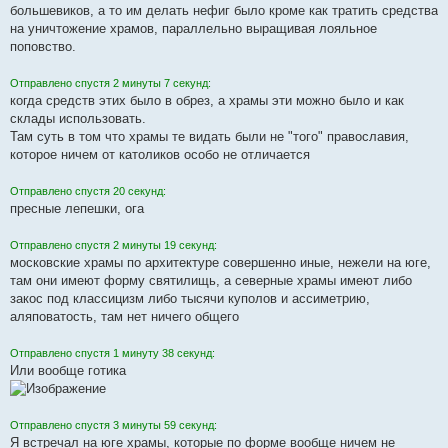
большевиков, а то им делать нефиг было кроме как тратить средства
на уничтожение храмов, параллельно выращивая лояльное
поповство.
Отправлено спустя 2 минуты 7 секунд:
когда средств этих было в обрез, а храмы эти можно было и как
склады использовать.
Там суть в том что храмы те видать были не "того" православия,
которое ничем от католиков особо не отличается
Отправлено спустя 20 секунд:
пресные лепешки, ога
Отправлено спустя 2 минуты 19 секунд:
московские храмы по архитектуре совершенно иные, нежели на юге,
там они имеют форму святилищь, а северные храмы имеют либо
закос под классицизм либо тысячи куполов и ассиметрию,
аляповатость, там нет ничего общего
Отправлено спустя 1 минуту 38 секунд:
Или вообще готика
Отправлено спустя 3 минуты 59 секунд:
Я встречал на юге храмы, которые по форме вообще ничем не