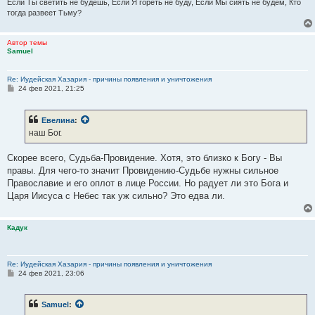
Если Ты светить не будешь, Если Я гореть не буду, Если Мы сиять не будем, Кто
тогда развеет Тьму?
Автор темы
Samuel
Re: Иудейская Хазария - причины появления и уничтожения
С
24 фев 2021, 21:25
о
о
б
Евелина
:
щ
е
наш Бог.
н
и
е
Скорее всего, Судьба-Провидение. Хотя, это близко к Богу - Вы
правы. Для чего-то значит Провидению-Судьбе нужны сильное
Православие и его оплот в лице России. Но радует ли это Бога и
Царя Иисуса с Небес так уж сильно? Это едва ли.
Кадук
Re: Иудейская Хазария - причины появления и уничтожения
С
24 фев 2021, 23:06
о
о
б
Samuel
:
щ
е