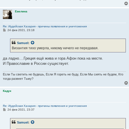
Евелина
Re: Иудейская Хазария - причины появления и уничтожения
С
24 фев 2021, 23:18
о
о
б
Samuel
:
щ
е
Византия тихо умерла, никому ничего не передавая.
н
и
е
да ладно....Греция ещё жива и гора Афон пока на месте.
И Православие в России существует.
Если Ты светить не будешь, Если Я гореть не буду, Если Мы сиять не будем, Кто
тогда развеет Тьму?
Кадук
Re: Иудейская Хазария - причины появления и уничтожения
С
24 фев 2021, 23:37
о
о
б
Samuel
:
щ
е