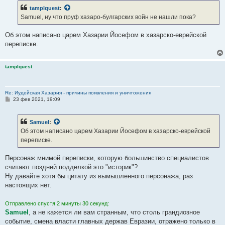
б
tamplquest
:
щ
е
Samuel, ну что пруф хазаро-булгарских войн не нашли пока?
н
и
е
Об этом написано царем Хазарии Йосефом в хазарско-еврейской
переписке.
tamplquest
Re: Иудейская Хазария - причины появления и уничтожения
С
23 фев 2021, 19:09
о
о
б
Samuel
:
щ
е
Об этом написано царем Хазарии Йосефом в хазарско-еврейской
н
переписке.
и
е
Персонаж мнимой переписки, которую большинство специалистов
считают поздней подделкой это "историк"?
Ну давайте хотя бы цитату из вымышленного персонажа, раз
настоящих нет.
Отправлено спустя 2 минуты 30 секунд:
Samuel
, а не кажется ли вам странным, что столь грандиозное
событие, смена власти главных держав Евразии, отражено только в