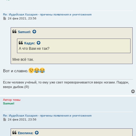
Re: Иудейская Хазария - причины появления и уничтожения
С
24 фев 2021, 23:56
о
о
б
Samuel
:
щ
е
н
Кадук
:
и
е
А что Вам не так?
Мне всё так.
Вот и славно.
Если человек учёный, то ему уже свет переворачивается вверх ногами. Пардон,
вверх дыбом.(R)
Автор темы
Samuel
Re: Иудейская Хазария - причины появления и уничтожения
С
24 фев 2021, 23:56
о
о
б
Евелина
:
щ