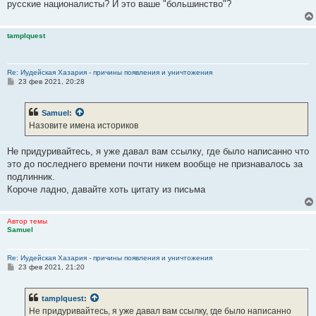
русские националисты? И это ваше "большинство"?
tamplquest
Re: Иудейская Хазария - причины появления и уничтожения
С
23 фев 2021, 20:28
о
о
б
Samuel
:
щ
е
Назовите имена историков
н
и
е
Не придуривайтесь, я уже давал вам ссылку, где было написанно что
это до последнего времени почти никем вообще не признавалось за
подлинник.
Короче ладно, давайте хоть цитату из письма
Автор темы
Samuel
Re: Иудейская Хазария - причины появления и уничтожения
С
23 фев 2021, 21:20
о
о
б
tamplquest
:
щ
е
Не придуривайтесь, я уже давал вам ссылку, где было написанно