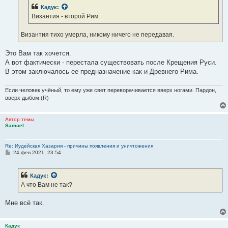
н
Кадук
:
и
е
Византия - второй Рим.
Византия тихо умерла, никому ничего не передавая.
Это Вам так хочется.
А вот фактически - перестала существовать после Крещения Руси.
В этом заключалось ее предназначение как и Древнего Рима.
Если человек учёный, то ему уже свет переворачивается вверх ногами. Пардон,
вверх дыбом.(R)
Автор темы
Samuel
Re: Иудейская Хазария - причины появления и уничтожения
С
24 фев 2021, 23:54
о
о
б
Кадук
:
щ
е
А что Вам не так?
н
и
е
Мне всё так.
Кадук