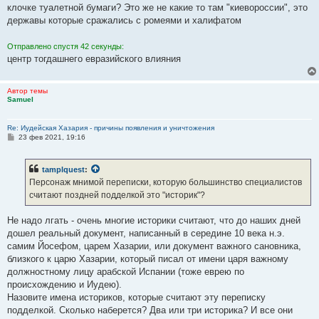
клочке туалетной бумаги? Это же не какие то там "киевороссии", это
державы которые сражались с ромеями и халифатом
Отправлено спустя 42 секунды:
центр тогдашнего евразийского влияния
Автор темы
Samuel
Re: Иудейская Хазария - причины появления и уничтожения
С
23 фев 2021, 19:16
о
о
б
tamplquest
:
щ
е
Персонаж мнимой переписки, которую большинство специалистов
н
считают поздней подделкой это "историк"?
и
е
Не надо лгать - очень многие историки считают, что до наших дней
дошел реальный документ, написанный в середине 10 века н.э.
самим Йосефом, царем Хазарии, или документ важного сановника,
близкого к царю Хазарии, который писал от имени царя важному
должностному лицу арабской Испании (тоже еврею по
происхождению и Иудею).
Назовите имена историков, которые считают эту переписку
подделкой. Сколько наберется? Два или три историка? И все они