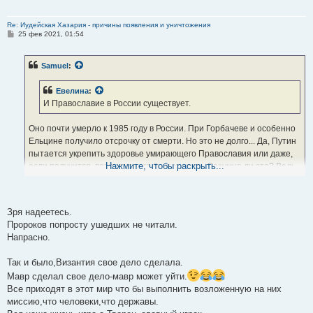
Re: Иудейская Хазария - причины появления и уничтожения
С
25 фев 2021, 01:54
о
о
б
Samuel
:
щ
е
н
Евелина
:
и
е
И Православие в России существует.
Оно почти умерло к 1985 году в России. При Горбачеве и особенно
Ельцине получило отсрочку от смерти. Но это не долго... Да, Путин
пытается укрепить здоровье умирающего Православия или даже,
Нажмите, чтобы раскрыть...
если получится, возродить его былую мощь. Разумно ли это? Ведь
оно уже на последнем издыхании. Суета сует...
Отправлено спустя 3 минуты 52 секунды:
Зря надеетесь.
Пророков попросту ушедших не читали.
Кадук
:
Напрасно.
Это Вам так хочется.
А вот фактически - перестала существовать после Крещения
Так и было,Византия свое дело сделала.
Руси.
Мавр сделал свое дело-мавр может уйти.
В этом заключалось ее предназначение как и Древнего Рима.
Все приходят в этот мир что бы выполнить возложенную на них
миссию,что человеки,что державы.
Предназначением Рима и Византии было в сохранении