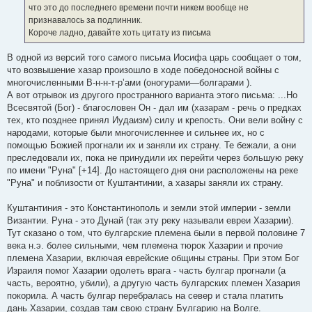
н
что это до последнего времени почти никем вообще не
и
е
признавалось за подлинник.
Короче ладно, давайте хоть цитату из письма
В одной из версий того самого письма Иосифа царь сообщает о том,
что возвышение хазар произошло в ходе победоносной войны с
многочисленными В-н-н-т-р‛ами (оногурами—болгарами ).
А вот отрывок из другого пространного варианта этого письма: ...Но
Всесвятой (Бог) - благословен Он - дал им (хазарам - речь о предках
тех, кто позднее принял Иудаизм) силу и крепость. Они вели войну с
народами, которые были многочисленнее и сильнее их, но с
помощью Божией прогнали их и заняли их страну. Те бежали, а они
преследовали их, пока не принудили их перейти через большую реку
по имени "Руна" [+14]. До настоящего дня они расположены на реке
"Руна" и поблизости от Куштантинии, а хазары заняли их страну.
Куштантиния - это Константинополь и земли этой империи - земли
Византии. Руна - это Дунай (так эту реку называли евреи Хазарии).
Тут сказано о том, что булгарские племена были в первой половине 7
века н.э. более сильными, чем племена тюрок Хазарии и прочие
племена Хазарии, включая еврейские общины страны. При этом Бог
Израиля помог Хазарии одолеть врага - часть булгар прогнали (а
часть, вероятно, убили), а другую часть булгарских племен Хазария
покорила. А часть булгар перебралась на север и стала платить
дань Хазарии, создав там свою страну Булгарию на Волге.