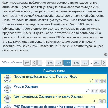
фактически славянобалтские земли соответствуют расселению
ашкеназов, и учитывая концентрацию ашкеназов местами до 20%,
там вообще вопрос, говорить ли о расселении евреев в славянских
землях, или о единой сложившейся ашкеназо-славянской общности.
Ясно что влияние ашкеназской культуры там было колоссальным.
Если на северозападе, в районе Витебска их было 20% только
официально, а это видимо только галлахические иудеи, то можно
предполагать и 50% и даже более, естественно это повлияло и на
религию. Но области на юговостоке РФ были в иной ситуации, и там
эта культура едва ли успела прижиться даже если они начали
заселять эти земли при Екатерине, в 18 веке. И архитектура как раз
об этом и говорит.
Страница
177
из
242
1
175
176
177
178
179
242
Пред.
6034 сообщения
…
…
Похожие темы
Первая иудейская монета: Портрет Яхве
1
2
3
Русь и Хазария
1
2
3
4
Где находилась Хазария и кто такие Хазары!
1
2
[PS] Политическая беседка • На грани уничтожения: