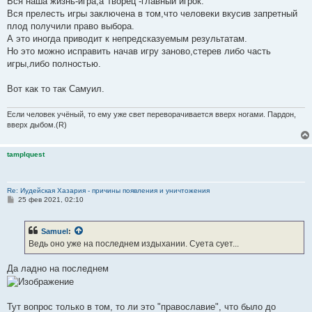
Вся наша жизнь-игра,а Творец -главный игрок.
Христианской Церкви и Библии. Особенно это касалось Библии. К 5-
Вся прелесть игры заключена в том,что человеки вкусив запретный
7 веку Библии уке ничего не угрожало - надобности в Византии не
плод получили право выбора.
стало. Появились арабы, которые очень ослабили Византию к 9-10
А это иногда приводит к непредсказуемым результатам.
веку н.э. И затем по воле Божьей с 11 века н.э. появились сельджуки
Но это можно исправить начав игру заново,стерев либо часть
и прочие тюрки, которые с 11 по 15 век н.э. забили последний
игры,либо полностью.
гвоздь в гроб умершей Византии.
Вот как то так Самуил.
Если человек учёный, то ему уже свет переворачивается вверх ногами. Пардон,
вверх дыбом.(R)
tamplquest
Re: Иудейская Хазария - причины появления и уничтожения
С
25 фев 2021, 02:10
о
о
б
Samuel
:
щ
е
Ведь оно уже на последнем издыхании. Суета сует...
н
и
е
Да ладно на последнем
Тут вопрос только в том, то ли это "православие", что было до