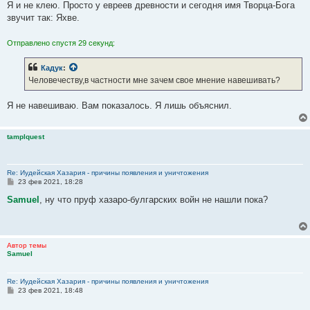
Я и не клею. Просто у евреев древности и сегодня имя Творца-Бога
звучит так: Яхве.
Отправлено спустя 29 секунд:
Кадук
:
Человечеству,в частности мне зачем свое мнение навешивать?
Я не навешиваю. Вам показалось. Я лишь объяснил.
tamplquest
Re: Иудейская Хазария - причины появления и уничтожения
С
23 фев 2021, 18:28
о
о
Samuel
, ну что пруф хазаро-булгарских войн не нашли пока?
б
щ
е
н
и
Автор темы
е
Samuel
Re: Иудейская Хазария - причины появления и уничтожения
С
23 фев 2021, 18:48
о
о