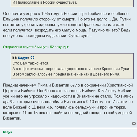
е
И Православие в России существует.
н
и
е
Оно почти умерло к 1985 году в России. При Горбачеве и особенно
Ельцине получило отсрочку от смерти. Но это не долго... Да, Путин
пытается укрепить здоровье умирающего Православия или даже,
если получится, возродить его былую мощь. Разумно ли это? Ведь
оно уже на последнем издыхании. Суета сует...
Отправлено спустя 3 минуты 52 секунды:
Кадук
:
Это Вам так хочется.
А вот фактически - перестала существовать после Крещения Руси.
В этом заключалось ее предназначение как и Древнего Рима.
Предназначением Рима и Византии было в сохранении Христианской
Церкви и Библии. Особенно это касалось Библии. К 5-7 веку Библии
уке ничего не угрожало - надобности в Византии не стало. Появились
арабы, которые очень ослабили Византию к 9-10 веку н.э. И затем по
воле Божьей с 11 века н.э. появились сельджуки и прочие тюрки,
которые с 11 по 15 век н.э. забили последний гвоздь в гроб умершей
Византии.
Кадук