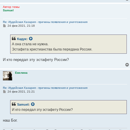
Отправлено спустя 1 минуту 3 секунды:
Автор темы
Samuel
Кадук
:
Только не нужно Творцу имен клеить.
Re: Иудейская Хазария - причины появления и уничтожения
С
24 фев 2021, 21:18
о
Я и не клею. Просто у евреев древности и сегодня имя Творца-Бога
о
звучит так: Яхве.
б
Кадук
:
щ
е
А она стала не нужна.
Отправлено спустя 29 секунд:
н
Эстафета христианства была передана России.
и
е
Кадук
:
И кто передал эту эстафету России?
Человечеству,в частности мне зачем свое мнение
навешивать?
Евелина
Я не навешиваю. Вам показалось. Я лишь объяснил.
Re: Иудейская Хазария - причины появления и уничтожения
С
24 фев 2021, 21:21
о
о
б
Samuel
:
щ
е
И кто передал эту эстафету России?
н
и
е
наш Бог.